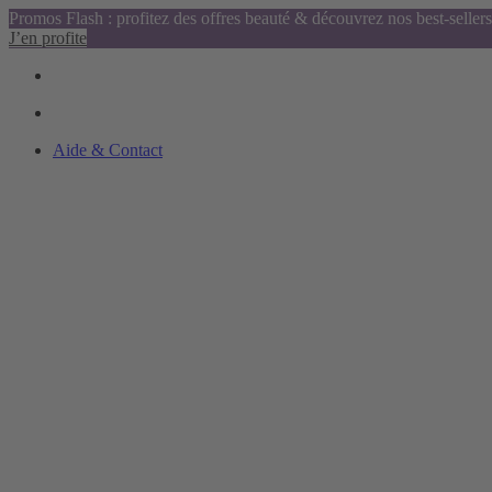
Promos Flash : profitez des offres beauté & découvrez nos best-sellers
J’en profite
Aide & Contact