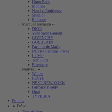
Hugo Boss
Montale
Narciso Rodriguez
Shiseido
Rabanne
Marques premium
DIOR
Yves Saint Laurent
GIVENCHY
GUERLAIN
Parfums de Marly
INITIO Parfums Privés
La Mer
Tom Ford
Eisenberg
Nouveau
Widian
IRÄYE
NEST NEW YORK
Farmacy Beauty
Ouai
TYPEBEA
Promos
☀️ Été
Tout afficher