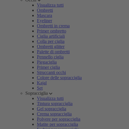
Visualizza tutti
Ombretti
Mascara
Eyeliner
Ombretti in crema
Primer ombretto
Ciglia artificiali
Colla per ciglia
Ombretti glitter
Palette di ombretti
Pennello ciglia
Piegaciglia
Primer ciglia
Struccanti occhi
Colore delle sopracciglia
Kajal
Set
Sopracciglia
Visualizza tutti
Tintura sopracciglia
Gel sopracciglia
Crema sopracciglia
Polvere per sopracciglia
Matite per sopracciglia