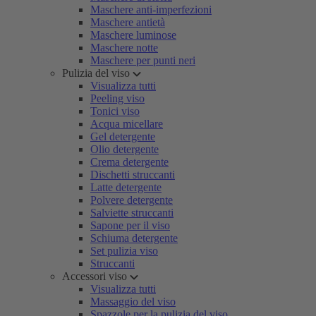
Maschere anti-imperfezioni
Maschere antietà
Maschere luminose
Maschere notte
Maschere per punti neri
Pulizia del viso
Visualizza tutti
Peeling viso
Tonici viso
Acqua micellare
Gel detergente
Olio detergente
Crema detergente
Dischetti struccanti
Latte detergente
Polvere detergente
Salviette struccanti
Sapone per il viso
Schiuma detergente
Set pulizia viso
Struccanti
Accessori viso
Visualizza tutti
Massaggio del viso
Spazzole per la pulizia del viso