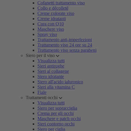
Cofanetti trattamento viso
Collo e décolleté
Creme colorate viso
Creme idratanti
Cura con Q10
Maschere viso
Spray viso
Trattamento anti-imperfezioni
Trattamento viso 24 ore su 24
Trattamento viso senza parabeni
Siero per il viso
Visualizza tutti
Sieri antirughe
Sieri al collagene
Siero idratante
Siero all'acido ialuronico
Sieri alla vitamina C
Fiale
Trattamenti occhi
Visualizza tutti
Siero per sopracciglia
Crema per gli occhi
Maschere e patch occhi
Sieri contorno occhi
Siero per ciglia