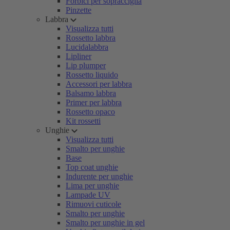
Forbici per sopracciglia
Pinzette
Labbra
Visualizza tutti
Rossetto labbra
Lucidalabbra
Lipliner
Lip plumper
Rossetto liquido
Accessori per labbra
Balsamo labbra
Primer per labbra
Rossetto opaco
Kit rossetti
Unghie
Visualizza tutti
Smalto per unghie
Base
Top coat unghie
Indurente per unghie
Lima per unghie
Lampade UV
Rimuovi cuticole
Smalto per unghie
Smalto per unghie in gel