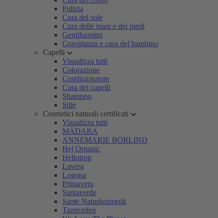
Pulizia
Cura del sole
Cura delle mani e dei piedi
Gentiluomini
Gravidanza e cura del bambino
Capelli
Visualizza tutti
Colorazione
Condizionatore
Cura dei capelli
Shampoo
Stile
Cosmetici naturali certificati
Visualizza tutti
MÁDARA
ANNEMARIE BÖRLIND
Hej Organic
Heliotrop
Lavera
Logona
Primavera
Santaverde
Sante Naturkosmetik
Tautropfen