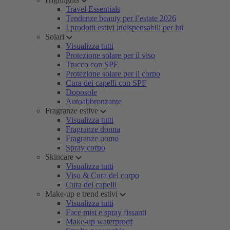
Travel Essentials
Tendenze beauty per l’estate 2026
I prodotti estivi indispensabili per lui
Solari
Visualizza tutti
Protezione solare per il viso
Trucco con SPF
Protezione solare per il corpo
Cura dei capelli con SPF
Doposole
Autoabbronzante
Fragranze estive
Visualizza tutti
Fragranze donna
Fragranze uomo
Spray corpo
Skincare
Visualizza tutti
Viso & Cura del corpo
Cura dei capelli
Make-up e trend estivi
Visualizza tutti
Face mist e spray fissanti
Make-up waterproof