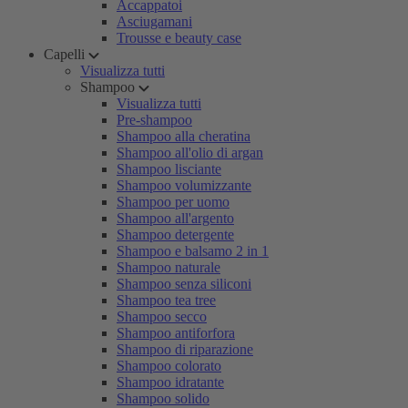
Accappatoi
Asciugamani
Trousse e beauty case
Capelli
Visualizza tutti
Shampoo
Visualizza tutti
Pre-shampoo
Shampoo alla cheratina
Shampoo all'olio di argan
Shampoo lisciante
Shampoo volumizzante
Shampoo per uomo
Shampoo all'argento
Shampoo detergente
Shampoo e balsamo 2 in 1
Shampoo naturale
Shampoo senza siliconi
Shampoo tea tree
Shampoo secco
Shampoo antiforfora
Shampoo di riparazione
Shampoo colorato
Shampoo idratante
Shampoo solido