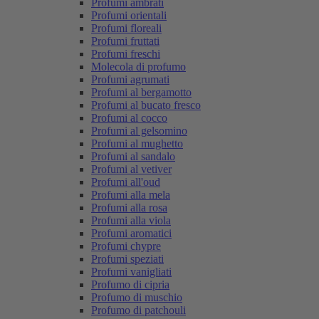
Profumi ambrati
Profumi orientali
Profumi floreali
Profumi fruttati
Profumi freschi
Molecola di profumo
Profumi agrumati
Profumi al bergamotto
Profumi al bucato fresco
Profumi al cocco
Profumi al gelsomino
Profumi al mughetto
Profumi al sandalo
Profumi al vetiver
Profumi all'oud
Profumi alla mela
Profumi alla rosa
Profumi alla viola
Profumi aromatici
Profumi chypre
Profumi speziati
Profumi vanigliati
Profumo di cipria
Profumo di muschio
Profumo di patchouli