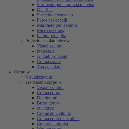
Strumenti per la pulizia del viso
Gua Sha
Specchio cosmetico
Fasce per capelli
Maschere per il sonno
Micro needling
Pettini per ciglia
Protezione solare viso
Visualizza tutti
Doposole
Autoabbronzanti
Crema solare
Trucco solare
Corpo
Visualizza tutti
Trattamenti corpo
Visualizza tutti
Crema corpo
Deodoranti
Burro corpo
Oli corpo
Creme anticellulite
Crema collo e décolleté
Cura dell'intimità
Mousse corpo