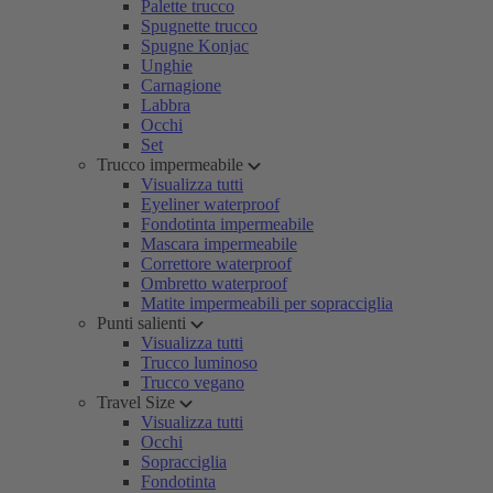
Palette trucco
Spugnette trucco
Spugne Konjac
Unghie
Carnagione
Labbra
Occhi
Set
Trucco impermeabile
Visualizza tutti
Eyeliner waterproof
Fondotinta impermeabile
Mascara impermeabile
Correttore waterproof
Ombretto waterproof
Matite impermeabili per sopracciglia
Punti salienti
Visualizza tutti
Trucco luminoso
Trucco vegano
Travel Size
Visualizza tutti
Occhi
Sopracciglia
Fondotinta