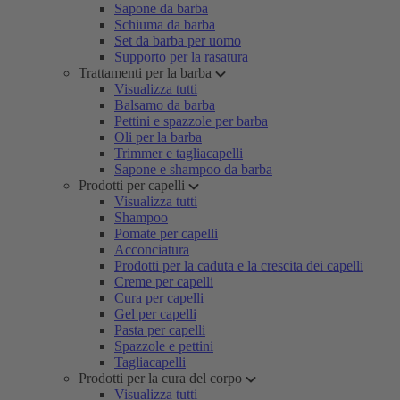
Sapone da barba
Schiuma da barba
Set da barba per uomo
Supporto per la rasatura
Trattamenti per la barba
Visualizza tutti
Balsamo da barba
Pettini e spazzole per barba
Oli per la barba
Trimmer e tagliacapelli
Sapone e shampoo da barba
Prodotti per capelli
Visualizza tutti
Shampoo
Pomate per capelli
Acconciatura
Prodotti per la caduta e la crescita dei capelli
Creme per capelli
Cura per capelli
Gel per capelli
Pasta per capelli
Spazzole e pettini
Tagliacapelli
Prodotti per la cura del corpo
Visualizza tutti