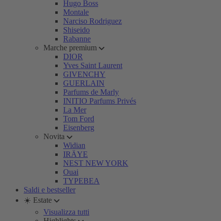
Hugo Boss
Montale
Narciso Rodriguez
Shiseido
Rabanne
Marche premium
DIOR
Yves Saint Laurent
GIVENCHY
GUERLAIN
Parfums de Marly
INITIO Parfums Privés
La Mer
Tom Ford
Eisenberg
Novita
Widian
IRÄYE
NEST NEW YORK
Ouai
TYPEBEA
Saldi e bestseller
☀️ Estate
Visualizza tutti
Highlights