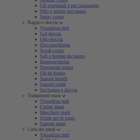
Oli essenziali e per massaggio
Olio e infuso per sauna
Spray corpo
Bagno e doccia
Visualizza tutti
Gel doccia
Olio doccia
Docciaschiuma
Scrub corpo
Sali e bombe da bagno
Bagnoschiuma
Detergenti intimi
Oli da bagno
Saponi liquidi
Saponi solidi
Set bagno e doccia
Trattamenti mani
Visualizza tutti
Creme mani
Maschere mani
Scrub per le mani
Sapone mani
Cura dei piedi
Visualizza tutti