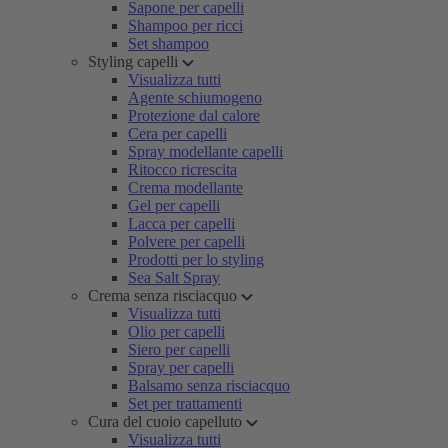
Sapone per capelli
Shampoo per ricci
Set shampoo
Styling capelli
Visualizza tutti
Agente schiumogeno
Protezione dal calore
Cera per capelli
Spray modellante capelli
Ritocco ricrescita
Crema modellante
Gel per capelli
Lacca per capelli
Polvere per capelli
Prodotti per lo styling
Sea Salt Spray
Crema senza risciacquo
Visualizza tutti
Olio per capelli
Siero per capelli
Spray per capelli
Balsamo senza risciacquo
Set per trattamenti
Cura del cuoio capelluto
Visualizza tutti