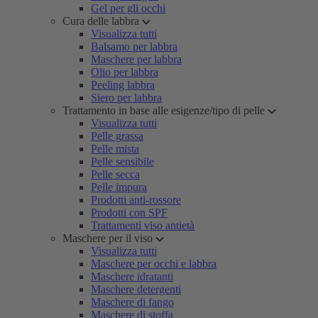
Gel per gli occhi
Cura delle labbra
Visualizza tutti
Balsamo per labbra
Maschere per labbra
Olio per labbra
Peeling labbra
Siero per labbra
Trattamento in base alle esigenze/tipo di pelle
Visualizza tutti
Pelle grassa
Pelle mista
Pelle sensibile
Pelle secca
Pelle impura
Prodotti anti-rossore
Prodotti con SPF
Trattamenti viso antietà
Maschere per il viso
Visualizza tutti
Maschere per occhi e labbra
Maschere idratanti
Maschere detergenti
Maschere di fango
Maschere di stoffa