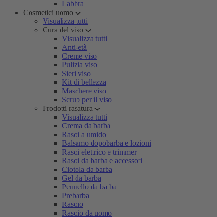
Labbra
Cosmetici uomo
Visualizza tutti
Cura del viso
Visualizza tutti
Anti-età
Creme viso
Pulizia viso
Sieri viso
Kit di bellezza
Maschere viso
Scrub per il viso
Prodotti rasatura
Visualizza tutti
Crema da barba
Rasoi a umido
Balsamo dopobarba e lozioni
Rasoi elettrico e trimmer
Rasoi da barba e accessori
Ciotola da barba
Gel da barba
Pennello da barba
Prebarba
Rasoio
Rasoio da uomo