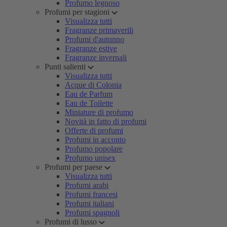
Profumo legnoso
Profumi per stagioni
Visualizza tutti
Fragranze primaverili
Profumi d'autunno
Fragranze estive
Fragranze invernali
Punti salienti
Visualizza tutti
Acque di Colonia
Eau de Parfum
Eau de Toilette
Miniature di profumo
Novità in fatto di profumi
Offerte di profumi
Profumi in acconto
Profumo popolare
Profumo unisex
Profumi per paese
Visualizza tutti
Profumi arabi
Profumi francesi
Profumi italiani
Profumi spagnoli
Profumi di lusso