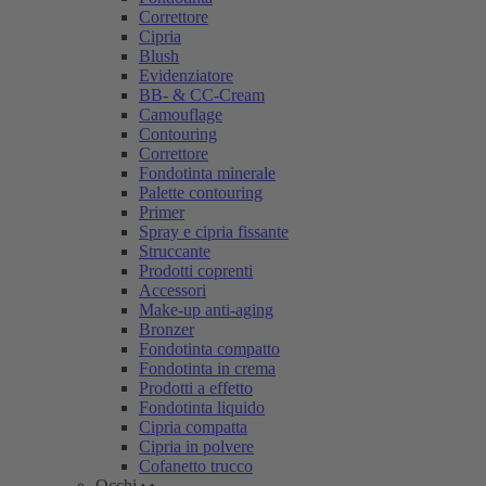
Correttore
Cipria
Blush
Evidenziatore
BB- & CC-Cream
Camouflage
Contouring
Correttore
Fondotinta minerale
Palette contouring
Primer
Spray e cipria fissante
Struccante
Prodotti coprenti
Accessori
Make-up anti-aging
Bronzer
Fondotinta compatto
Fondotinta in crema
Prodotti a effetto
Fondotinta liquido
Cipria compatta
Cipria in polvere
Cofanetto trucco
Occhi