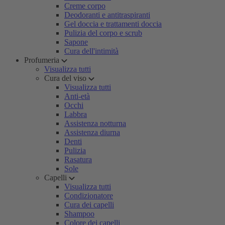
Creme corpo
Deodoranti e antitraspiranti
Gel doccia e trattamenti doccia
Pulizia del corpo e scrub
Sapone
Cura dell'intimità
Profumeria
Visualizza tutti
Cura del viso
Visualizza tutti
Anti-età
Occhi
Labbra
Assistenza notturna
Assistenza diurna
Denti
Pulizia
Rasatura
Sole
Capelli
Visualizza tutti
Condizionatore
Cura dei capelli
Shampoo
Colore dei capelli