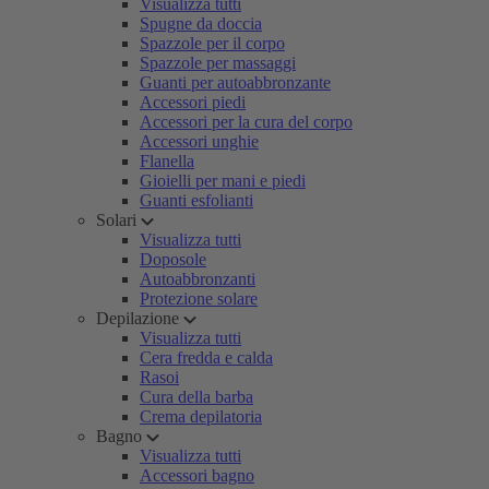
Visualizza tutti
Spugne da doccia
Spazzole per il corpo
Spazzole per massaggi
Guanti per autoabbronzante
Accessori piedi
Accessori per la cura del corpo
Accessori unghie
Flanella
Gioielli per mani e piedi
Guanti esfolianti
Solari
Visualizza tutti
Doposole
Autoabbronzanti
Protezione solare
Depilazione
Visualizza tutti
Cera fredda e calda
Rasoi
Cura della barba
Crema depilatoria
Bagno
Visualizza tutti
Accessori bagno