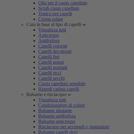
Olio per il cuoio capelluto
Scrub cuoio capelluto
Tonico per capelli
Crema solare
Cura in base al tipo di capelli
Visualizza tutti
Anticrespo
Antiforfora
Capelli colorati
Capelli decolorati
Capelli fini
Capelli grassi
Capelli normali
Capelli ricci
Capelli secchi
Cuoio capelluto sensibile
Rimedi caduta capelli
Balsamo e risciacquo
Visualizza tutti
Condizionatore di colore
Balsamo idratante
Balsamo antiforfora
Balsamo anticrespo
Risciacquo per accumuli e riparazioni
Balsamo capelli ricci