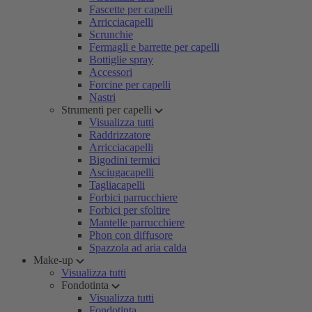
Fascette per capelli
Arricciacapelli
Scrunchie
Fermagli e barrette per capelli
Bottiglie spray
Accessori
Forcine per capelli
Nastri
Strumenti per capelli
Visualizza tutti
Raddrizzatore
Arricciacapelli
Bigodini termici
Asciugacapelli
Tagliacapelli
Forbici parrucchiere
Forbici per sfoltire
Mantelle parrucchiere
Phon con diffusore
Spazzola ad aria calda
Make-up
Visualizza tutti
Fondotinta
Visualizza tutti
Fondotinta