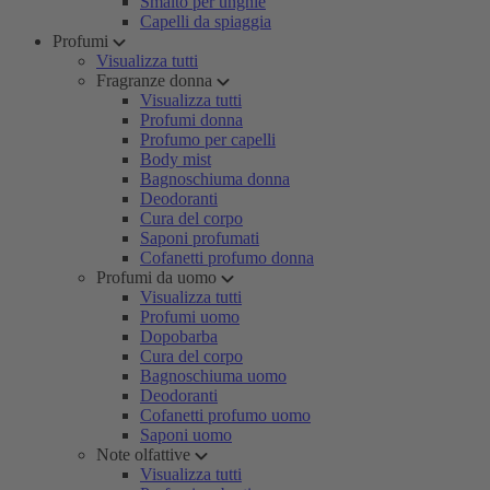
Smalto per unghie
Capelli da spiaggia
Profumi
Visualizza tutti
Fragranze donna
Visualizza tutti
Profumi donna
Profumo per capelli
Body mist
Bagnoschiuma donna
Deodoranti
Cura del corpo
Saponi profumati
Cofanetti profumo donna
Profumi da uomo
Visualizza tutti
Profumi uomo
Dopobarba
Cura del corpo
Bagnoschiuma uomo
Deodoranti
Cofanetti profumo uomo
Saponi uomo
Note olfattive
Visualizza tutti