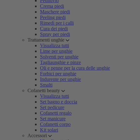
Pediluvio
Crema piedi
Maschere piedi
Peeling piedi
Rimedi per i calli
Cura dei piedi
Spray per piedi
Trattamenti unghie
Visualizza tutti
Lime per unghie
Solventi per unghie
Tagliaunghie e pinze
Oli e penne per la cura delle unghie
Forbici per unghie
Indurente per unghie
Smalti
Cofanetti beauty
Visualizza tutti
Set bagno e doccia
Set pedicure
Cofanetti regalo
Set manicure
Cofanetti corpo
Kit solari
Accessori