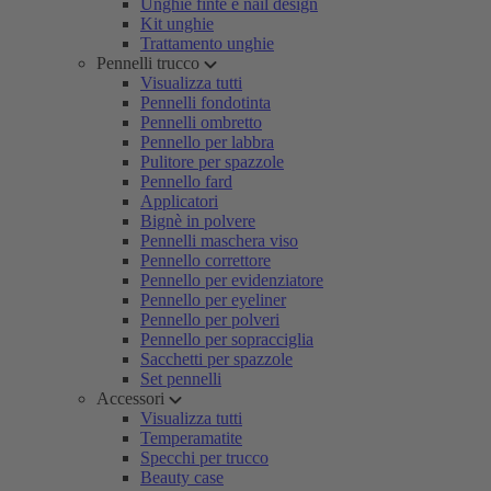
Unghie finte e nail design
Kit unghie
Trattamento unghie
Pennelli trucco
Visualizza tutti
Pennelli fondotinta
Pennelli ombretto
Pennello per labbra
Pulitore per spazzole
Pennello fard
Applicatori
Bignè in polvere
Pennelli maschera viso
Pennello correttore
Pennello per evidenziatore
Pennello per eyeliner
Pennello per polveri
Pennello per sopracciglia
Sacchetti per spazzole
Set pennelli
Accessori
Visualizza tutti
Temperamatite
Specchi per trucco
Beauty case