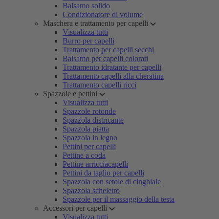
Balsamo solido
Condizionatore di volume
Maschera e trattamento per capelli
Visualizza tutti
Burro per capelli
Trattamento per capelli secchi
Balsamo per capelli colorati
Trattamento idratante per capelli
Trattamento capelli alla cheratina
Trattamento capelli ricci
Spazzole e pettini
Visualizza tutti
Spazzole rotonde
Spazzola districante
Spazzola piatta
Spazzola in legno
Pettini per capelli
Pettine a coda
Pettine arricciacapelli
Pettini da taglio per capelli
Spazzola con setole di cinghiale
Spazzola scheletro
Spazzole per il massaggio della testa
Accessori per capelli
Visualizza tutti