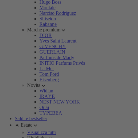
Hugo Boss
Montale
Narciso Rodriguez
Shiseido
Rabanne
Marche premium
DIOR
Yves Saint Laurent
GIVENCHY
GUERLAIN
Parfums de Marly
INITIO Parfums Privés
La Mer
Tom Ford
Eisenberg
Novita
Widian
IRÄYE
NEST NEW YORK
Ouai
TYPEBEA
Saldi e bestseller
☀️ Estate
Visualizza tutti
Highlights