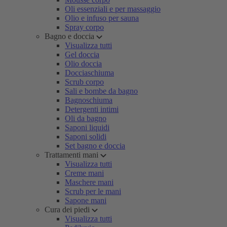
Oli essenziali e per massaggio
Olio e infuso per sauna
Spray corpo
Bagno e doccia
Visualizza tutti
Gel doccia
Olio doccia
Docciaschiuma
Scrub corpo
Sali e bombe da bagno
Bagnoschiuma
Detergenti intimi
Oli da bagno
Saponi liquidi
Saponi solidi
Set bagno e doccia
Trattamenti mani
Visualizza tutti
Creme mani
Maschere mani
Scrub per le mani
Sapone mani
Cura dei piedi
Visualizza tutti