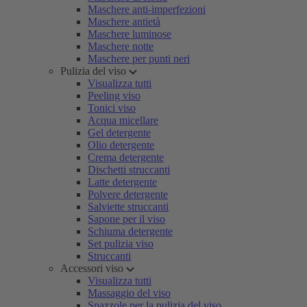
Maschere anti-imperfezioni
Maschere antietà
Maschere luminose
Maschere notte
Maschere per punti neri
Pulizia del viso
Visualizza tutti
Peeling viso
Tonici viso
Acqua micellare
Gel detergente
Olio detergente
Crema detergente
Dischetti struccanti
Latte detergente
Polvere detergente
Salviette struccanti
Sapone per il viso
Schiuma detergente
Set pulizia viso
Struccanti
Accessori viso
Visualizza tutti
Massaggio del viso
Spazzole per la pulizia del viso