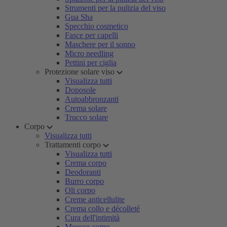
Strumenti per la pulizia del viso
Gua Sha
Specchio cosmetico
Fasce per capelli
Maschere per il sonno
Micro needling
Pettini per ciglia
Protezione solare viso
Visualizza tutti
Doposole
Autoabbronzanti
Crema solare
Trucco solare
Corpo
Visualizza tutti
Trattamenti corpo
Visualizza tutti
Crema corpo
Deodoranti
Burro corpo
Oli corpo
Creme anticellulite
Crema collo e décolleté
Cura dell'intimità
Mousse corpo