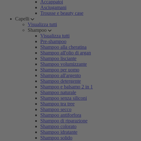
Accappatoi
Asciugamani
Trousse e beauty case
Capelli
Visualizza tutti
Shampoo
Visualizza tutti
Pre-shampoo
Shampoo alla cheratina
Shampoo all'olio di argan
Shampoo lisciante
Shampoo volumizzante
Shampoo per uomo
Shampoo all'argento
Shampoo detergente
Shampoo e balsamo 2 in 1
Shampoo naturale
Shampoo senza siliconi
Shampoo tea tree
Shampoo secco
Shampoo antiforfora
Shampoo di riparazione
Shampoo colorato
Shampoo idratante
Shampoo solido