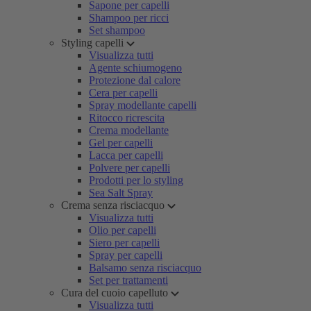
Sapone per capelli
Shampoo per ricci
Set shampoo
Styling capelli
Visualizza tutti
Agente schiumogeno
Protezione dal calore
Cera per capelli
Spray modellante capelli
Ritocco ricrescita
Crema modellante
Gel per capelli
Lacca per capelli
Polvere per capelli
Prodotti per lo styling
Sea Salt Spray
Crema senza risciacquo
Visualizza tutti
Olio per capelli
Siero per capelli
Spray per capelli
Balsamo senza risciacquo
Set per trattamenti
Cura del cuoio capelluto
Visualizza tutti