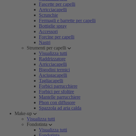
Fascette per capelli
Arricciacapelli
Scrunchie
Fermagli e barrette per capelli
Bottiglie spray
Accessori
Forcine per capelli
Nastri
Strumenti per capelli
Visualizza tutti
Raddrizzatore
Arricciacapelli
Bigodini termici
Asciugacapelli
Tagliacapelli
Forbici parrucchiere
Forbici per sfoltire
Mantelle parrucchiere
Phon con diffusore
Spazzola ad aria calda
Make-up
Visualizza tutti
Fondotinta
Visualizza tutti
Fondotinta