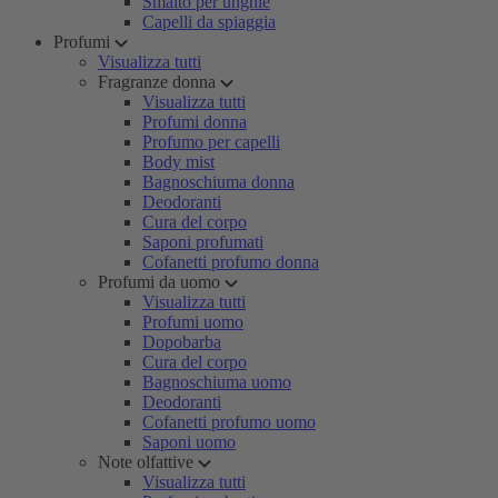
Smalto per unghie
Capelli da spiaggia
Profumi
Visualizza tutti
Fragranze donna
Visualizza tutti
Profumi donna
Profumo per capelli
Body mist
Bagnoschiuma donna
Deodoranti
Cura del corpo
Saponi profumati
Cofanetti profumo donna
Profumi da uomo
Visualizza tutti
Profumi uomo
Dopobarba
Cura del corpo
Bagnoschiuma uomo
Deodoranti
Cofanetti profumo uomo
Saponi uomo
Note olfattive
Visualizza tutti