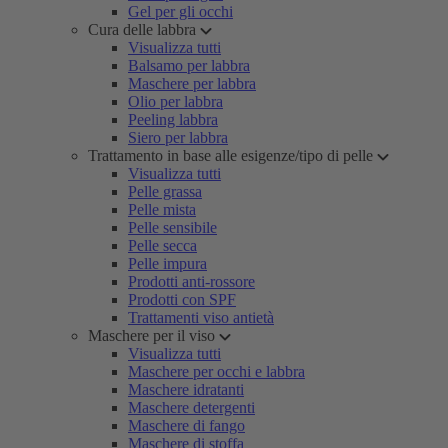
Gel per gli occhi
Cura delle labbra
Visualizza tutti
Balsamo per labbra
Maschere per labbra
Olio per labbra
Peeling labbra
Siero per labbra
Trattamento in base alle esigenze/tipo di pelle
Visualizza tutti
Pelle grassa
Pelle mista
Pelle sensibile
Pelle secca
Pelle impura
Prodotti anti-rossore
Prodotti con SPF
Trattamenti viso antietà
Maschere per il viso
Visualizza tutti
Maschere per occhi e labbra
Maschere idratanti
Maschere detergenti
Maschere di fango
Maschere di stoffa