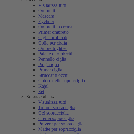
Visualizza tutti
Ombretti
Mascara
Eyeliner
Ombretti in crema
Primer ombretto
Ciglia artificiali
Colla per ciglia
Ombretti glitter
Palette di ombretti
Pennello ciglia
Piegaciglia
Primer ciglia
Struccanti occhi
Colore delle sopracciglia
Kajal
Set
Sopracciglia
Visualizza tutti
Tintura sopracciglia
Gel sopracciglia
Crema sopracciglia
Polvere per sopracciglia
Matite per sopracciglia