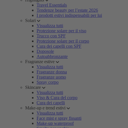
Travel Essentials
Tendenze beauty per l’estate 2026
I prodotti estivi indispensabili per lui
Solari
Visualizza tutti
Protezione solare per il viso
Trucco con SPF
Protezione solare per il corpo
Cura dei capelli con SPF
Doposole
Autoabbronzante
Fragranze estive
Visualizza tutti
Fragranze donna
Fragranze uomo
Spray corpo
Skincare
Visualizza tutti
Viso & Cura del corpo
Cura dei capelli
Make-up e trend estivi
Visualizza tutti
Face mist e spray fissanti
Make-up waterproof