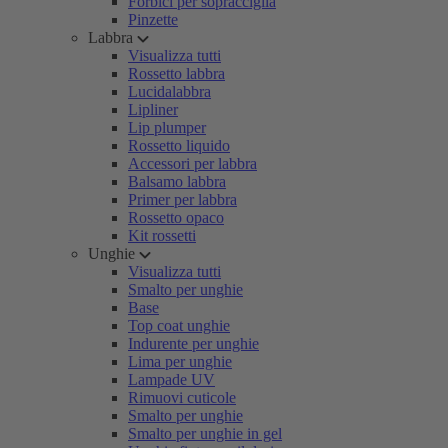
Forbici per sopracciglia
Pinzette
Labbra
Visualizza tutti
Rossetto labbra
Lucidalabbra
Lipliner
Lip plumper
Rossetto liquido
Accessori per labbra
Balsamo labbra
Primer per labbra
Rossetto opaco
Kit rossetti
Unghie
Visualizza tutti
Smalto per unghie
Base
Top coat unghie
Indurente per unghie
Lima per unghie
Lampade UV
Rimuovi cuticole
Smalto per unghie
Smalto per unghie in gel