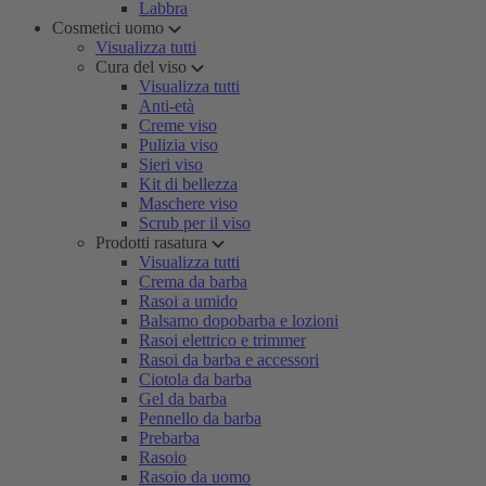
Labbra
Cosmetici uomo
Visualizza tutti
Cura del viso
Visualizza tutti
Anti-età
Creme viso
Pulizia viso
Sieri viso
Kit di bellezza
Maschere viso
Scrub per il viso
Prodotti rasatura
Visualizza tutti
Crema da barba
Rasoi a umido
Balsamo dopobarba e lozioni
Rasoi elettrico e trimmer
Rasoi da barba e accessori
Ciotola da barba
Gel da barba
Pennello da barba
Prebarba
Rasoio
Rasoio da uomo