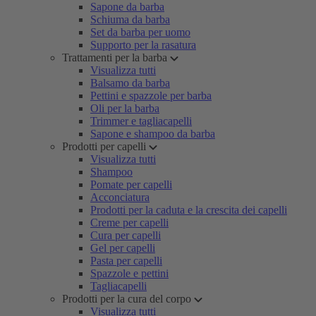
Sapone da barba
Schiuma da barba
Set da barba per uomo
Supporto per la rasatura
Trattamenti per la barba
Visualizza tutti
Balsamo da barba
Pettini e spazzole per barba
Oli per la barba
Trimmer e tagliacapelli
Sapone e shampoo da barba
Prodotti per capelli
Visualizza tutti
Shampoo
Pomate per capelli
Acconciatura
Prodotti per la caduta e la crescita dei capelli
Creme per capelli
Cura per capelli
Gel per capelli
Pasta per capelli
Spazzole e pettini
Tagliacapelli
Prodotti per la cura del corpo
Visualizza tutti