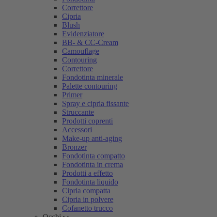
Correttore
Cipria
Blush
Evidenziatore
BB- & CC-Cream
Camouflage
Contouring
Correttore
Fondotinta minerale
Palette contouring
Primer
Spray e cipria fissante
Struccante
Prodotti coprenti
Accessori
Make-up anti-aging
Bronzer
Fondotinta compatto
Fondotinta in crema
Prodotti a effetto
Fondotinta liquido
Cipria compatta
Cipria in polvere
Cofanetto trucco
Occhi