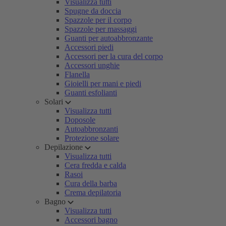
Visualizza tutti
Spugne da doccia
Spazzole per il corpo
Spazzole per massaggi
Guanti per autoabbronzante
Accessori piedi
Accessori per la cura del corpo
Accessori unghie
Flanella
Gioielli per mani e piedi
Guanti esfolianti
Solari
Visualizza tutti
Doposole
Autoabbronzanti
Protezione solare
Depilazione
Visualizza tutti
Cera fredda e calda
Rasoi
Cura della barba
Crema depilatoria
Bagno
Visualizza tutti
Accessori bagno