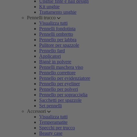
Unghie finte e nail design
Kit unghie
Trattamento unghie
Pennelli trucco
Visualizza tutti
Pennelli fondotinta
Pennelli ombretto
Pennello per labbra
Pulitore per spazzole
Pennello fard
Applicatori
Bignè in polvere
Pennelli maschera viso
Pennello correttore
Pennello per evidenziatore
Pennello per eyeliner
Pennello per polveri
Pennello per sopracciglia
Sacchetti per spazzole
Set pennelli
Accessori
Visualizza tutti
Temperamatite
Specchi per trucco
Beauty case