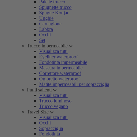
Palette trucco
Spugnette trucco
Spugne Konjac
Unghie
Carnagione
Labbra
Occhi
Set
Trucco impermeabile
Visualizza tutti
Eyeliner waterproof
Fondotinta impermeabile
Mascara impermeabile
Correttore waterproof
Ombretto waterproof
Matite impermeabili per sopracciglia
Punti salienti
Visualizza tutti
Trucco luminoso
Trucco vegano
Travel Size
Visualizza tutti
Occhi
Sopracciglia
Fondotinta