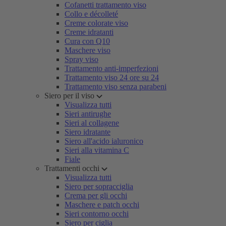
Cofanetti trattamento viso
Collo e décolleté
Creme colorate viso
Creme idratanti
Cura con Q10
Maschere viso
Spray viso
Trattamento anti-imperfezioni
Trattamento viso 24 ore su 24
Trattamento viso senza parabeni
Siero per il viso
Visualizza tutti
Sieri antirughe
Sieri al collagene
Siero idratante
Siero all'acido ialuronico
Sieri alla vitamina C
Fiale
Trattamenti occhi
Visualizza tutti
Siero per sopracciglia
Crema per gli occhi
Maschere e patch occhi
Sieri contorno occhi
Siero per ciglia