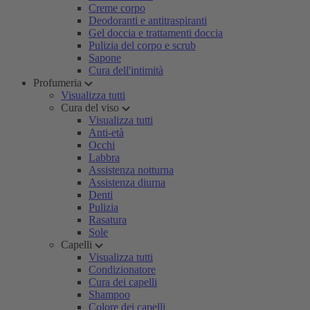
Creme corpo
Deodoranti e antitraspiranti
Gel doccia e trattamenti doccia
Pulizia del corpo e scrub
Sapone
Cura dell'intimità
Profumeria
Visualizza tutti
Cura del viso
Visualizza tutti
Anti-età
Occhi
Labbra
Assistenza notturna
Assistenza diurna
Denti
Pulizia
Rasatura
Sole
Capelli
Visualizza tutti
Condizionatore
Cura dei capelli
Shampoo
Colore dei capelli