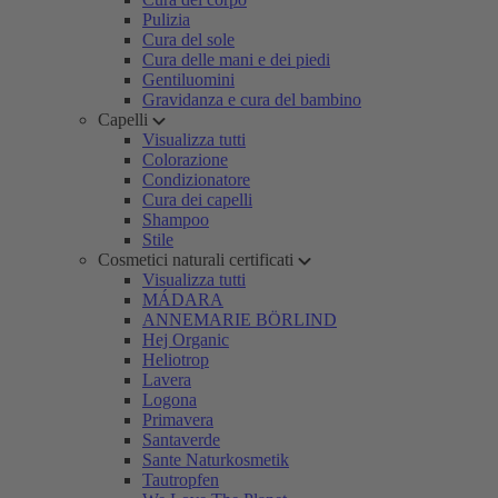
Pulizia
Cura del sole
Cura delle mani e dei piedi
Gentiluomini
Gravidanza e cura del bambino
Capelli
Visualizza tutti
Colorazione
Condizionatore
Cura dei capelli
Shampoo
Stile
Cosmetici naturali certificati
Visualizza tutti
MÁDARA
ANNEMARIE BÖRLIND
Hej Organic
Heliotrop
Lavera
Logona
Primavera
Santaverde
Sante Naturkosmetik
Tautropfen