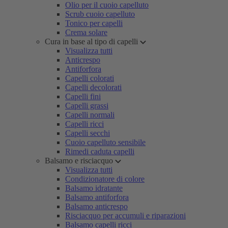
Olio per il cuoio capelluto
Scrub cuoio capelluto
Tonico per capelli
Crema solare
Cura in base al tipo di capelli
Visualizza tutti
Anticrespo
Antiforfora
Capelli colorati
Capelli decolorati
Capelli fini
Capelli grassi
Capelli normali
Capelli ricci
Capelli secchi
Cuoio capelluto sensibile
Rimedi caduta capelli
Balsamo e risciacquo
Visualizza tutti
Condizionatore di colore
Balsamo idratante
Balsamo antiforfora
Balsamo anticrespo
Risciacquo per accumuli e riparazioni
Balsamo capelli ricci