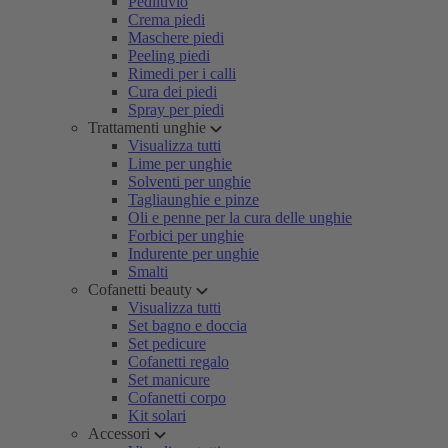
Pediluvio
Crema piedi
Maschere piedi
Peeling piedi
Rimedi per i calli
Cura dei piedi
Spray per piedi
Trattamenti unghie
Visualizza tutti
Lime per unghie
Solventi per unghie
Tagliaunghie e pinze
Oli e penne per la cura delle unghie
Forbici per unghie
Indurente per unghie
Smalti
Cofanetti beauty
Visualizza tutti
Set bagno e doccia
Set pedicure
Cofanetti regalo
Set manicure
Cofanetti corpo
Kit solari
Accessori