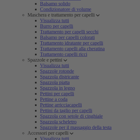
Balsamo solido
Condizionatore di volume
Maschera e trattamento per capelli
Visualizza tutti
Burro per capelli
Trattamento per capelli secchi
Balsamo per capelli colorati
Trattamento idratante per capelli
Trattamento capelli alla cheratina
Trattamento capelli ricci
Spazzole e pettini
Visualizza tutti
Spazzole rotonde
Spazzola districante
Spazzola piatta
Spazzola in legno
Pettini per capelli
Pettine a coda
Pettine arricciacapelli
Pettini da taglio per capelli
Spazzola con setole di cinghiale
Spazzola scheletro
Spazzole per il massaggio della testa
Accessori per capelli
Visualizza tutti