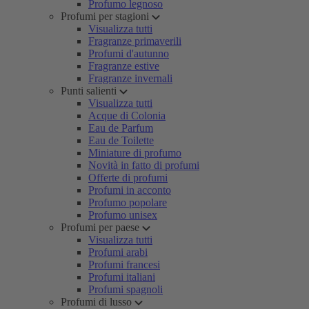
Profumo legnoso
Profumi per stagioni
Visualizza tutti
Fragranze primaverili
Profumi d'autunno
Fragranze estive
Fragranze invernali
Punti salienti
Visualizza tutti
Acque di Colonia
Eau de Parfum
Eau de Toilette
Miniature di profumo
Novità in fatto di profumi
Offerte di profumi
Profumi in acconto
Profumo popolare
Profumo unisex
Profumi per paese
Visualizza tutti
Profumi arabi
Profumi francesi
Profumi italiani
Profumi spagnoli
Profumi di lusso