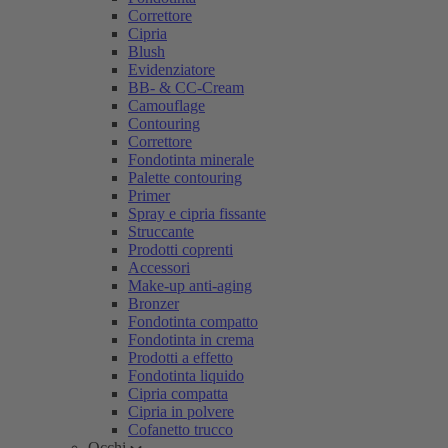
Correttore
Cipria
Blush
Evidenziatore
BB- & CC-Cream
Camouflage
Contouring
Correttore
Fondotinta minerale
Palette contouring
Primer
Spray e cipria fissante
Struccante
Prodotti coprenti
Accessori
Make-up anti-aging
Bronzer
Fondotinta compatto
Fondotinta in crema
Prodotti a effetto
Fondotinta liquido
Cipria compatta
Cipria in polvere
Cofanetto trucco
Occhi