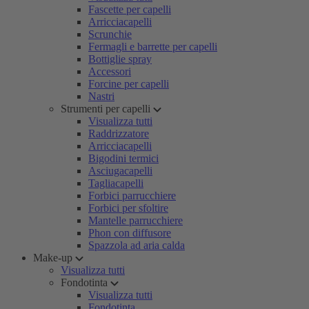
Fascette per capelli
Arricciacapelli
Scrunchie
Fermagli e barrette per capelli
Bottiglie spray
Accessori
Forcine per capelli
Nastri
Strumenti per capelli
Visualizza tutti
Raddrizzatore
Arricciacapelli
Bigodini termici
Asciugacapelli
Tagliacapelli
Forbici parrucchiere
Forbici per sfoltire
Mantelle parrucchiere
Phon con diffusore
Spazzola ad aria calda
Make-up
Visualizza tutti
Fondotinta
Visualizza tutti
Fondotinta