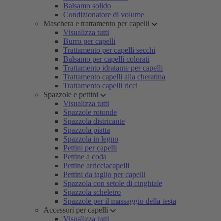
Balsamo solido
Condizionatore di volume
Maschera e trattamento per capelli
Visualizza tutti
Burro per capelli
Trattamento per capelli secchi
Balsamo per capelli colorati
Trattamento idratante per capelli
Trattamento capelli alla cheratina
Trattamento capelli ricci
Spazzole e pettini
Visualizza tutti
Spazzole rotonde
Spazzola districante
Spazzola piatta
Spazzola in legno
Pettini per capelli
Pettine a coda
Pettine arricciacapelli
Pettini da taglio per capelli
Spazzola con setole di cinghiale
Spazzola scheletro
Spazzole per il massaggio della testa
Accessori per capelli
Visualizza tutti