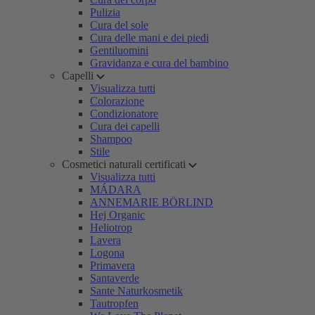
Pulizia
Cura del sole
Cura delle mani e dei piedi
Gentiluomini
Gravidanza e cura del bambino
Capelli
Visualizza tutti
Colorazione
Condizionatore
Cura dei capelli
Shampoo
Stile
Cosmetici naturali certificati
Visualizza tutti
MÁDARA
ANNEMARIE BÖRLIND
Hej Organic
Heliotrop
Lavera
Logona
Primavera
Santaverde
Sante Naturkosmetik
Tautropfen