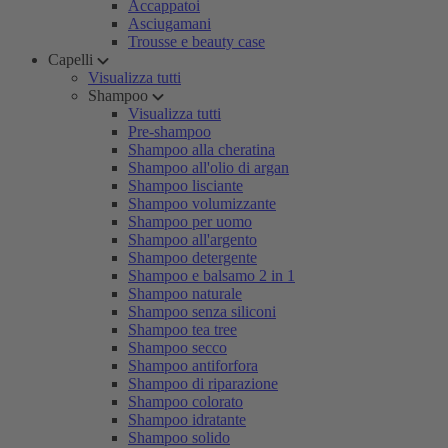
Accappatoi
Asciugamani
Trousse e beauty case
Capelli
Visualizza tutti
Shampoo
Visualizza tutti
Pre-shampoo
Shampoo alla cheratina
Shampoo all'olio di argan
Shampoo lisciante
Shampoo volumizzante
Shampoo per uomo
Shampoo all'argento
Shampoo detergente
Shampoo e balsamo 2 in 1
Shampoo naturale
Shampoo senza siliconi
Shampoo tea tree
Shampoo secco
Shampoo antiforfora
Shampoo di riparazione
Shampoo colorato
Shampoo idratante
Shampoo solido