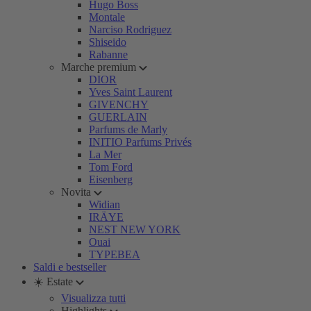
Hugo Boss
Montale
Narciso Rodriguez
Shiseido
Rabanne
Marche premium
DIOR
Yves Saint Laurent
GIVENCHY
GUERLAIN
Parfums de Marly
INITIO Parfums Privés
La Mer
Tom Ford
Eisenberg
Novita
Widian
IRÄYE
NEST NEW YORK
Ouai
TYPEBEA
Saldi e bestseller
☀️ Estate
Visualizza tutti
Highlights