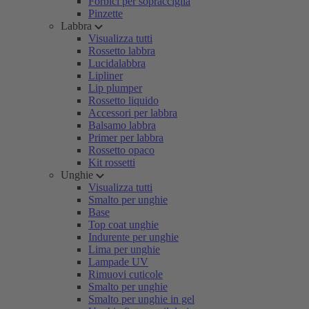
Forbici per sopracciglia
Pinzette
Labbra
Visualizza tutti
Rossetto labbra
Lucidalabbra
Lipliner
Lip plumper
Rossetto liquido
Accessori per labbra
Balsamo labbra
Primer per labbra
Rossetto opaco
Kit rossetti
Unghie
Visualizza tutti
Smalto per unghie
Base
Top coat unghie
Indurente per unghie
Lima per unghie
Lampade UV
Rimuovi cuticole
Smalto per unghie
Smalto per unghie in gel