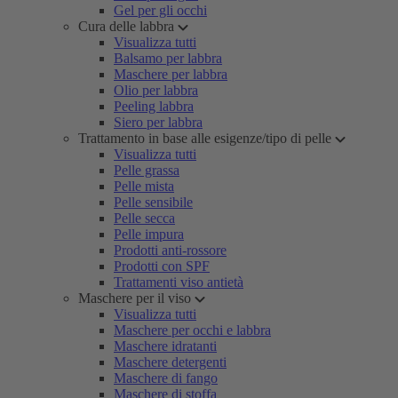
Gel per gli occhi
Cura delle labbra
Visualizza tutti
Balsamo per labbra
Maschere per labbra
Olio per labbra
Peeling labbra
Siero per labbra
Trattamento in base alle esigenze/tipo di pelle
Visualizza tutti
Pelle grassa
Pelle mista
Pelle sensibile
Pelle secca
Pelle impura
Prodotti anti-rossore
Prodotti con SPF
Trattamenti viso antietà
Maschere per il viso
Visualizza tutti
Maschere per occhi e labbra
Maschere idratanti
Maschere detergenti
Maschere di fango
Maschere di stoffa