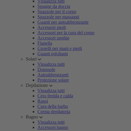
Visualizza tutti
Spugne da doccia
Spazzole per il corpo
Spazzole per massaggi
Guanti per autoabbronzante
Accessori piedi
Accessori per la cura del corpo
Accessori unghie
Flanella
Gioielli per mani e piedi
Guanti esfolianti
Solari
Visualizza tutti
Doposole
Autoabbronzanti
Protezione solare
Depilazione
Visualizza tutti
Cera fredda e calda
Rasoi
Cura della barba
Crema depilatoria
Bagno
Visualizza tutti
Accessori bagno