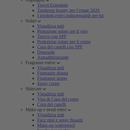
Travel Essentials
Tendenze beauty per l’estate 2026
I prodotti estivi indispensabili per lui
Solari
Visualizza tutti
Protezione solare per il viso
Trucco con SPF
Protezione solare per il corpo
Cura dei capelli con SPF
Doposole
Autoabbronzante
Fragranze estive
Visualizza tutti
Fragranze donna
Fragranze uomo
Spray corpo
Skincare
Visualizza tutti
Viso & Cura del corpo
Cura dei capelli
Make-up e trend estivi
Visualizza tutti
Face mist e spray fissanti
Make-up waterproof