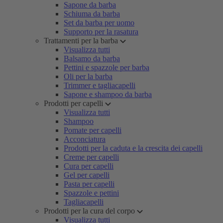
Sapone da barba
Schiuma da barba
Set da barba per uomo
Supporto per la rasatura
Trattamenti per la barba
Visualizza tutti
Balsamo da barba
Pettini e spazzole per barba
Oli per la barba
Trimmer e tagliacapelli
Sapone e shampoo da barba
Prodotti per capelli
Visualizza tutti
Shampoo
Pomate per capelli
Acconciatura
Prodotti per la caduta e la crescita dei capelli
Creme per capelli
Cura per capelli
Gel per capelli
Pasta per capelli
Spazzole e pettini
Tagliacapelli
Prodotti per la cura del corpo
Visualizza tutti