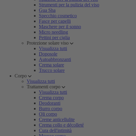
Strumenti per la pulizia del viso
Gua Sha
Specchio cosmetico
Fasce per capelli
Maschere per il sonno
Micro needling
Pettini per ciglia
Protezione solare viso
Visualizza tutti
Doposole
Autoabbronzanti
Crema solare
Trucco solare
Corpo
Visualizza tutti
Trattamenti corpo
Visualizza tutti
Crema corpo
Deodoranti
Burro corpo
Oli corpo
Creme anticellulite
Crema collo e décolleté
Cura dell'intimità
Mousse corpo