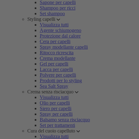
Sapone per capelli
Shampoo per ricci
Set shampoo
Styling capelli
Visualizza tutti
Agente schiumogeno
Protezione dal calore
Cera per capelli
Spray modellante capelli
Ritocco ricrescita
Crema modellante
Gel per capelli
Lacca per capelli
Polvere per capelli
Prodotti per lo styling
Sea Salt Spray
Crema senza risciacquo
Visualizza tutti
Olio per capelli
Siero per capelli
Spray per capelli
Balsamo senza risciacquo
Set per trattamenti
Cura del cuoio capelluto
Visualizza tutti