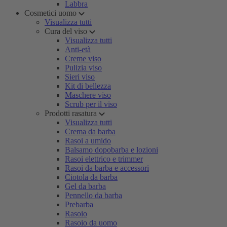
Labbra
Cosmetici uomo
Visualizza tutti
Cura del viso
Visualizza tutti
Anti-età
Creme viso
Pulizia viso
Sieri viso
Kit di bellezza
Maschere viso
Scrub per il viso
Prodotti rasatura
Visualizza tutti
Crema da barba
Rasoi a umido
Balsamo dopobarba e lozioni
Rasoi elettrico e trimmer
Rasoi da barba e accessori
Ciotola da barba
Gel da barba
Pennello da barba
Prebarba
Rasoio
Rasoio da uomo