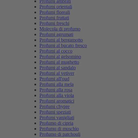
Profumi ambrati
Profumi orientali
Profumi floreali
Profumi fruttati
Profumi freschi
Molecola di profumo
Profumi agrumati
Profumi al bergamotto
Profumi al bucato fresco
Profumi al cocco
Profumi al gelsomino
Profumi al mughetto
Profumi al sandalo
Profumi al vetiver
Profumi all'oud
Profumi alla mela
Profumi alla rosa
Profumi alla viola
Profumi aromatici
Profumi chypre
Profumi speziati
Profumi vanigliati
Profumo di cipria
Profumo di muschio
Profumo di patchouli