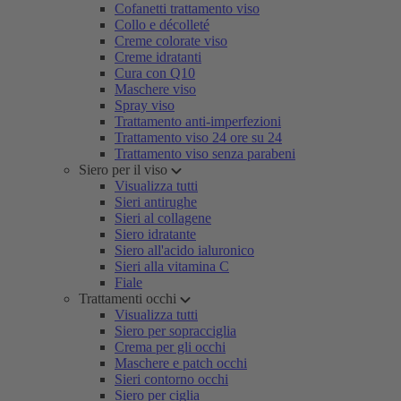
Cofanetti trattamento viso
Collo e décolleté
Creme colorate viso
Creme idratanti
Cura con Q10
Maschere viso
Spray viso
Trattamento anti-imperfezioni
Trattamento viso 24 ore su 24
Trattamento viso senza parabeni
Siero per il viso
Visualizza tutti
Sieri antirughe
Sieri al collagene
Siero idratante
Siero all'acido ialuronico
Sieri alla vitamina C
Fiale
Trattamenti occhi
Visualizza tutti
Siero per sopracciglia
Crema per gli occhi
Maschere e patch occhi
Sieri contorno occhi
Siero per ciglia