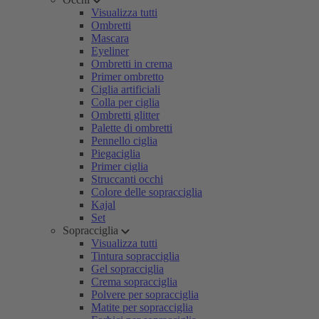
Visualizza tutti
Ombretti
Mascara
Eyeliner
Ombretti in crema
Primer ombretto
Ciglia artificiali
Colla per ciglia
Ombretti glitter
Palette di ombretti
Pennello ciglia
Piegaciglia
Primer ciglia
Struccanti occhi
Colore delle sopracciglia
Kajal
Set
Sopracciglia
Visualizza tutti
Tintura sopracciglia
Gel sopracciglia
Crema sopracciglia
Polvere per sopracciglia
Matite per sopracciglia