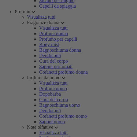
Smalto per unghie
Capelli da spiaggia
Profumi
Visualizza tutti
Fragranze donna
Visualizza tutti
Profumi donna
Profumo per capelli
Body mist
Bagnoschiuma donna
Deodoranti
Cura del corpo
Saponi profumati
Cofanetti profumo donna
Profumi da uomo
Visualizza tutti
Profumi uomo
Dopobarba
Cura del corpo
Bagnoschiuma uomo
Deodoranti
Cofanetti profumo uomo
Saponi uomo
Note olfattive
Visualizza tutti