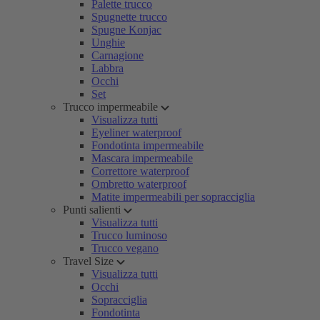
Palette trucco
Spugnette trucco
Spugne Konjac
Unghie
Carnagione
Labbra
Occhi
Set
Trucco impermeabile
Visualizza tutti
Eyeliner waterproof
Fondotinta impermeabile
Mascara impermeabile
Correttore waterproof
Ombretto waterproof
Matite impermeabili per sopracciglia
Punti salienti
Visualizza tutti
Trucco luminoso
Trucco vegano
Travel Size
Visualizza tutti
Occhi
Sopracciglia
Fondotinta