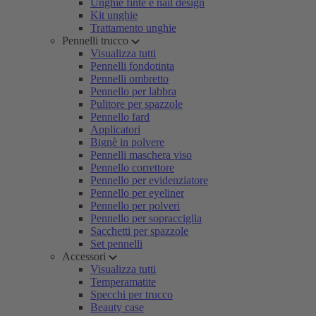
Unghie finte e nail design
Kit unghie
Trattamento unghie
Pennelli trucco
Visualizza tutti
Pennelli fondotinta
Pennelli ombretto
Pennello per labbra
Pulitore per spazzole
Pennello fard
Applicatori
Bignè in polvere
Pennelli maschera viso
Pennello correttore
Pennello per evidenziatore
Pennello per eyeliner
Pennello per polveri
Pennello per sopracciglia
Sacchetti per spazzole
Set pennelli
Accessori
Visualizza tutti
Temperamatite
Specchi per trucco
Beauty case