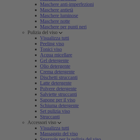
Maschere anti-imperfezioni
Maschere antietà
Maschere luminose
Maschere notte
Maschere per punti neri
Pulizia del viso
Visualizza tutti
Peeling viso
Tonici viso
Acqua micellare
Gel detergente
Olio detergente
Crema detergente
Dischetti struccanti
Latte detergente
Polvere detergente
Salviette struccanti
Sapone per il viso
Schiuma detergente
Set pulizia viso
Struccanti
Accessori viso
Visualizza tutti
Massaggio del viso
Spazzole per la pulizia del viso