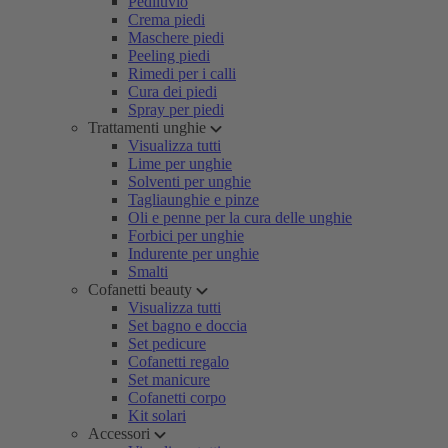
Pediluvio
Crema piedi
Maschere piedi
Peeling piedi
Rimedi per i calli
Cura dei piedi
Spray per piedi
Trattamenti unghie
Visualizza tutti
Lime per unghie
Solventi per unghie
Tagliaunghie e pinze
Oli e penne per la cura delle unghie
Forbici per unghie
Indurente per unghie
Smalti
Cofanetti beauty
Visualizza tutti
Set bagno e doccia
Set pedicure
Cofanetti regalo
Set manicure
Cofanetti corpo
Kit solari
Accessori