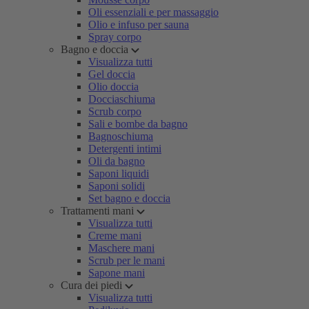
Oli essenziali e per massaggio
Olio e infuso per sauna
Spray corpo
Bagno e doccia
Visualizza tutti
Gel doccia
Olio doccia
Docciaschiuma
Scrub corpo
Sali e bombe da bagno
Bagnoschiuma
Detergenti intimi
Oli da bagno
Saponi liquidi
Saponi solidi
Set bagno e doccia
Trattamenti mani
Visualizza tutti
Creme mani
Maschere mani
Scrub per le mani
Sapone mani
Cura dei piedi
Visualizza tutti