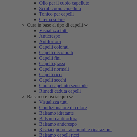
Olio per il cuoio capelluto
Scrub cuoio capelluto
Tonico per capelli
Crema solare
Cura in base al tipo di capelli
Visualizza tutti
Anticrespo
Antiforfora
Capelli colorati
Capelli decolorati
Capelli fini
Capelli grassi
Capelli normali
Capelli ricci
Capelli secchi
Cuoio capelluto sensibile
Rimedi caduta capelli
Balsamo e risciacquo
Visualizza tutti
Condizionatore di colore
Balsamo idratante
Balsamo antiforfora
Balsamo anticrespo
Risciacquo per accumuli e riparazioni
Balsamo capelli ricci