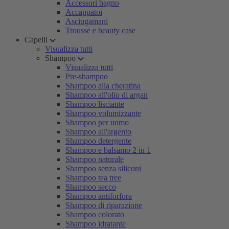
Accessori bagno
Accappatoi
Asciugamani
Trousse e beauty case
Capelli
Visualizza tutti
Shampoo
Visualizza tutti
Pre-shampoo
Shampoo alla cheratina
Shampoo all'olio di argan
Shampoo lisciante
Shampoo volumizzante
Shampoo per uomo
Shampoo all'argento
Shampoo detergente
Shampoo e balsamo 2 in 1
Shampoo naturale
Shampoo senza siliconi
Shampoo tea tree
Shampoo secco
Shampoo antiforfora
Shampoo di riparazione
Shampoo colorato
Shampoo idratante