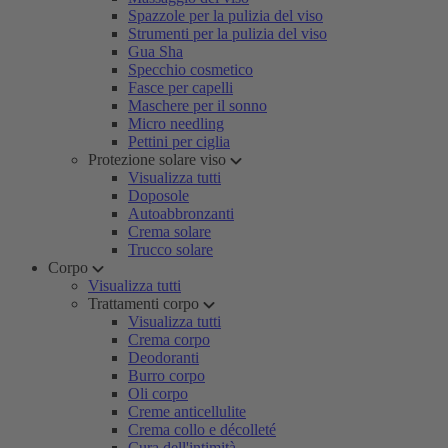
Spazzole per la pulizia del viso
Strumenti per la pulizia del viso
Gua Sha
Specchio cosmetico
Fasce per capelli
Maschere per il sonno
Micro needling
Pettini per ciglia
Protezione solare viso
Visualizza tutti
Doposole
Autoabbronzanti
Crema solare
Trucco solare
Corpo
Visualizza tutti
Trattamenti corpo
Visualizza tutti
Crema corpo
Deodoranti
Burro corpo
Oli corpo
Creme anticellulite
Crema collo e décolleté
Cura dell'intimità