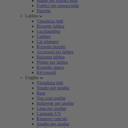
Matite per sopracciglia
Forbici per sopracciglia
Pinzette
Labbra
Visualizza tutti
Rossetto labbra
Lucidalabbra
Lipliner
Lip plumper
Rossetto liquido
Accessori per labbra
Balsamo labbra
Primer per labbra
Rossetto opaco
Kit rossetti
Unghie
Visualizza tutti
Smalto per unghie
Base
Top coat unghie
Indurente per unghie
Lima per unghie
Lampade UV
Rimuovi cuticole
Smalto per unghie