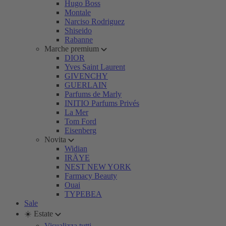
Hugo Boss
Montale
Narciso Rodriguez
Shiseido
Rabanne
Marche premium
DIOR
Yves Saint Laurent
GIVENCHY
GUERLAIN
Parfums de Marly
INITIO Parfums Privés
La Mer
Tom Ford
Eisenberg
Novita
Widian
IRÄYE
NEST NEW YORK
Farmacy Beauty
Ouai
TYPEBEA
Sale
☀️ Estate
Visualizza tutti