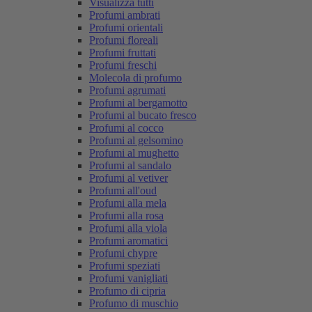
Visualizza tutti
Profumi ambrati
Profumi orientali
Profumi floreali
Profumi fruttati
Profumi freschi
Molecola di profumo
Profumi agrumati
Profumi al bergamotto
Profumi al bucato fresco
Profumi al cocco
Profumi al gelsomino
Profumi al mughetto
Profumi al sandalo
Profumi al vetiver
Profumi all'oud
Profumi alla mela
Profumi alla rosa
Profumi alla viola
Profumi aromatici
Profumi chypre
Profumi speziati
Profumi vanigliati
Profumo di cipria
Profumo di muschio