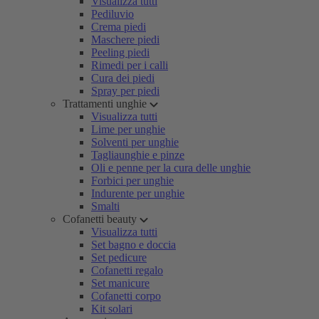
Visualizza tutti
Pediluvio
Crema piedi
Maschere piedi
Peeling piedi
Rimedi per i calli
Cura dei piedi
Spray per piedi
Trattamenti unghie
Visualizza tutti
Lime per unghie
Solventi per unghie
Tagliaunghie e pinze
Oli e penne per la cura delle unghie
Forbici per unghie
Indurente per unghie
Smalti
Cofanetti beauty
Visualizza tutti
Set bagno e doccia
Set pedicure
Cofanetti regalo
Set manicure
Cofanetti corpo
Kit solari