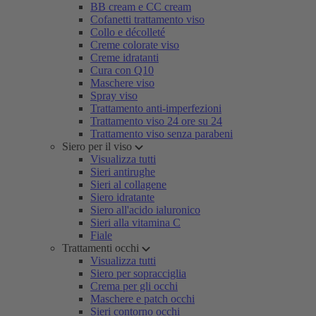
BB cream e CC cream
Cofanetti trattamento viso
Collo e décolleté
Creme colorate viso
Creme idratanti
Cura con Q10
Maschere viso
Spray viso
Trattamento anti-imperfezioni
Trattamento viso 24 ore su 24
Trattamento viso senza parabeni
Siero per il viso
Visualizza tutti
Sieri antirughe
Sieri al collagene
Siero idratante
Siero all'acido ialuronico
Sieri alla vitamina C
Fiale
Trattamenti occhi
Visualizza tutti
Siero per sopracciglia
Crema per gli occhi
Maschere e patch occhi
Sieri contorno occhi