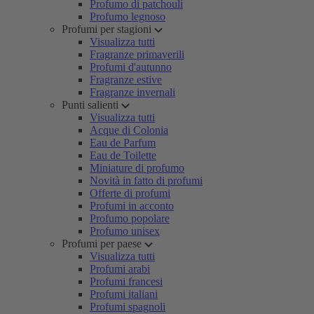
Profumo di patchouli
Profumo legnoso
Profumi per stagioni
Visualizza tutti
Fragranze primaverili
Profumi d'autunno
Fragranze estive
Fragranze invernali
Punti salienti
Visualizza tutti
Acque di Colonia
Eau de Parfum
Eau de Toilette
Miniature di profumo
Novità in fatto di profumi
Offerte di profumi
Profumi in acconto
Profumo popolare
Profumo unisex
Profumi per paese
Visualizza tutti
Profumi arabi
Profumi francesi
Profumi italiani
Profumi spagnoli