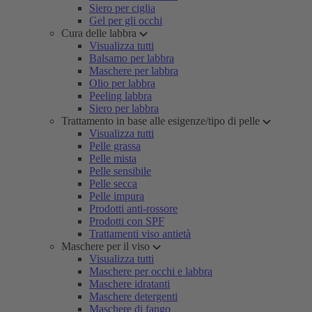
Siero per ciglia
Gel per gli occhi
Cura delle labbra
Visualizza tutti
Balsamo per labbra
Maschere per labbra
Olio per labbra
Peeling labbra
Siero per labbra
Trattamento in base alle esigenze/tipo di pelle
Visualizza tutti
Pelle grassa
Pelle mista
Pelle sensibile
Pelle secca
Pelle impura
Prodotti anti-rossore
Prodotti con SPF
Trattamenti viso antietà
Maschere per il viso
Visualizza tutti
Maschere per occhi e labbra
Maschere idratanti
Maschere detergenti
Maschere di fango