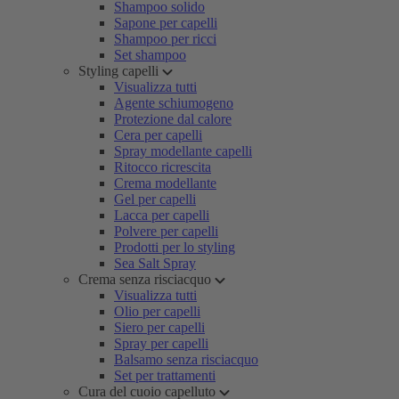
Shampoo solido
Sapone per capelli
Shampoo per ricci
Set shampoo
Styling capelli
Visualizza tutti
Agente schiumogeno
Protezione dal calore
Cera per capelli
Spray modellante capelli
Ritocco ricrescita
Crema modellante
Gel per capelli
Lacca per capelli
Polvere per capelli
Prodotti per lo styling
Sea Salt Spray
Crema senza risciacquo
Visualizza tutti
Olio per capelli
Siero per capelli
Spray per capelli
Balsamo senza risciacquo
Set per trattamenti
Cura del cuoio capelluto