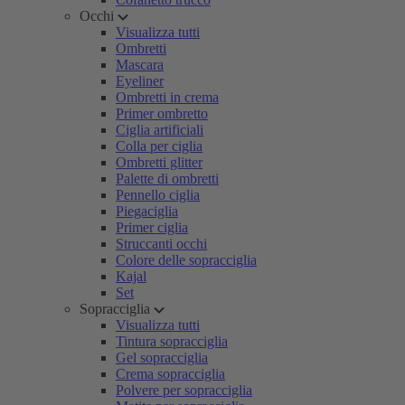
Occhi
Visualizza tutti
Ombretti
Mascara
Eyeliner
Ombretti in crema
Primer ombretto
Ciglia artificiali
Colla per ciglia
Ombretti glitter
Palette di ombretti
Pennello ciglia
Piegaciglia
Primer ciglia
Struccanti occhi
Colore delle sopracciglia
Kajal
Set
Sopracciglia
Visualizza tutti
Tintura sopracciglia
Gel sopracciglia
Crema sopracciglia
Polvere per sopracciglia