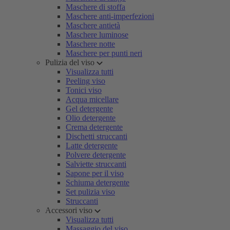
Maschere di stoffa
Maschere anti-imperfezioni
Maschere antietà
Maschere luminose
Maschere notte
Maschere per punti neri
Pulizia del viso
Visualizza tutti
Peeling viso
Tonici viso
Acqua micellare
Gel detergente
Olio detergente
Crema detergente
Dischetti struccanti
Latte detergente
Polvere detergente
Salviette struccanti
Sapone per il viso
Schiuma detergente
Set pulizia viso
Struccanti
Accessori viso
Visualizza tutti
Massaggio del viso