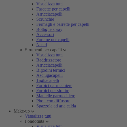
Visualizza tutti
Fascette per capelli
Arricciacapelli
Scrunchie
Fermagli e barrette per capelli
Bottiglie spray
Accessori
Forcine per capelli
Nastri
Strumenti per capelli
Visualizza tutti
Raddrizzatore
Arricciacapelli
Bigodini termici
Asciugacapelli
Tagliacapelli
Forbici parrucchiere
Forbici per sfoltire
Mantelle parrucchiere
Phon con diffusore
Spazzola ad aria calda
Make-up
Visualizza tutti
Fondotinta
Visualizza tutti