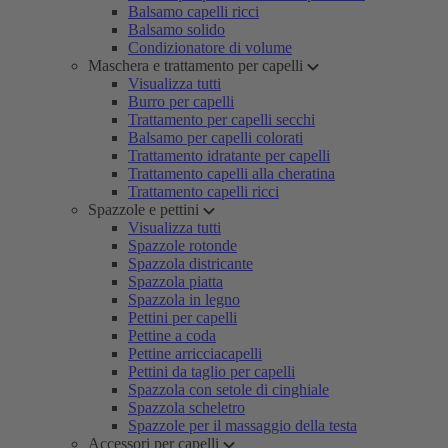
Balsamo capelli ricci
Balsamo solido
Condizionatore di volume
Maschera e trattamento per capelli
Visualizza tutti
Burro per capelli
Trattamento per capelli secchi
Balsamo per capelli colorati
Trattamento idratante per capelli
Trattamento capelli alla cheratina
Trattamento capelli ricci
Spazzole e pettini
Visualizza tutti
Spazzole rotonde
Spazzola districante
Spazzola piatta
Spazzola in legno
Pettini per capelli
Pettine a coda
Pettine arricciacapelli
Pettini da taglio per capelli
Spazzola con setole di cinghiale
Spazzola scheletro
Spazzole per il massaggio della testa
Accessori per capelli