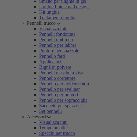
Smalto per unghie in gel
Unghie finte e nail design
Kit unghie
Trattamento unghie
Pennelli trucco
Visualizza tutti
Pennelli fondotinta
Pennelli ombretto
Pennello per labbra
Pulitore per spazzole
Pennello fard
Applicatori
Bignè in polvere
Pennelli maschera viso
Pennello correttore
Pennello per evidenziatore
Pennello per eyeliner
Pennello per polveri
Pennello per sopracciglia
Sacchetti per spazzole
Set pennelli
Accessori
Visualizza tutti
Temperamatite
Specchi per trucco