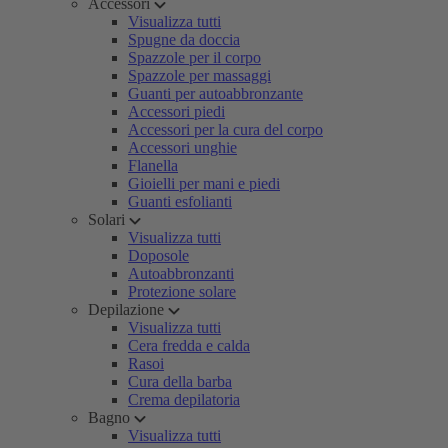
Accessori
Visualizza tutti
Spugne da doccia
Spazzole per il corpo
Spazzole per massaggi
Guanti per autoabbronzante
Accessori piedi
Accessori per la cura del corpo
Accessori unghie
Flanella
Gioielli per mani e piedi
Guanti esfolianti
Solari
Visualizza tutti
Doposole
Autoabbronzanti
Protezione solare
Depilazione
Visualizza tutti
Cera fredda e calda
Rasoi
Cura della barba
Crema depilatoria
Bagno
Visualizza tutti