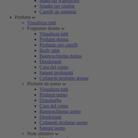
Make-up waterproof
Smalto per unghie
Capelli da spiaggia
Profumi
Visualizza tutti
Fragranze donna
Visualizza tutti
Profumi donna
Profumo per capelli
Body mist
Bagnoschiuma donna
Deodoranti
Cura del corpo
Saponi profumati
Cofanetti profumo donna
Profumi da uomo
Visualizza tutti
Profumi uomo
Dopobarba
Cura del corpo
Bagnoschiuma uomo
Deodoranti
Cofanetti profumo uomo
Saponi uomo
Note olfattive