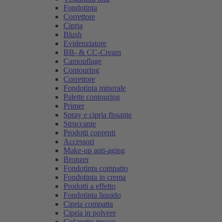
Fondotinta
Correttore
Cipria
Blush
Evidenziatore
BB- & CC-Cream
Camouflage
Contouring
Correttore
Fondotinta minerale
Palette contouring
Primer
Spray e cipria fissante
Struccante
Prodotti coprenti
Accessori
Make-up anti-aging
Bronzer
Fondotinta compatto
Fondotinta in crema
Prodotti a effetto
Fondotinta liquido
Cipria compatta
Cipria in polvere
Cofanetto trucco