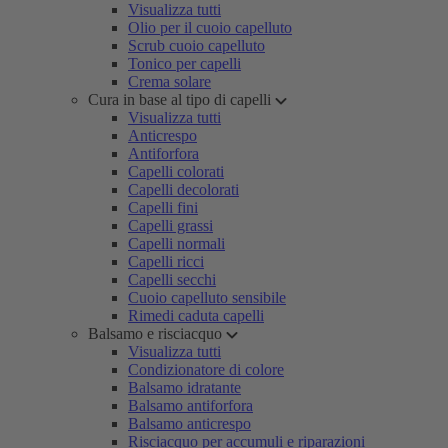
Visualizza tutti
Olio per il cuoio capelluto
Scrub cuoio capelluto
Tonico per capelli
Crema solare
Cura in base al tipo di capelli
Visualizza tutti
Anticrespo
Antiforfora
Capelli colorati
Capelli decolorati
Capelli fini
Capelli grassi
Capelli normali
Capelli ricci
Capelli secchi
Cuoio capelluto sensibile
Rimedi caduta capelli
Balsamo e risciacquo
Visualizza tutti
Condizionatore di colore
Balsamo idratante
Balsamo antiforfora
Balsamo anticrespo
Risciacquo per accumuli e riparazioni