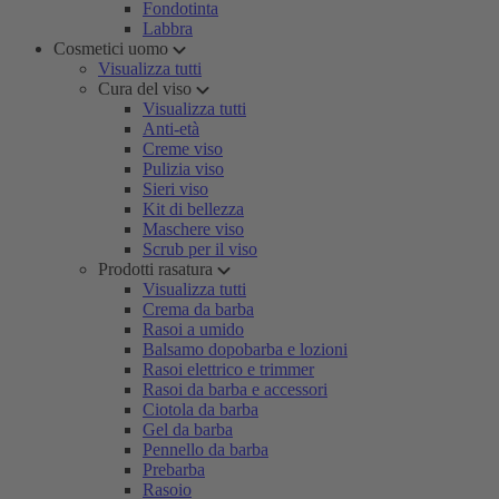
Fondotinta
Labbra
Cosmetici uomo
Visualizza tutti
Cura del viso
Visualizza tutti
Anti-età
Creme viso
Pulizia viso
Sieri viso
Kit di bellezza
Maschere viso
Scrub per il viso
Prodotti rasatura
Visualizza tutti
Crema da barba
Rasoi a umido
Balsamo dopobarba e lozioni
Rasoi elettrico e trimmer
Rasoi da barba e accessori
Ciotola da barba
Gel da barba
Pennello da barba
Prebarba
Rasoio