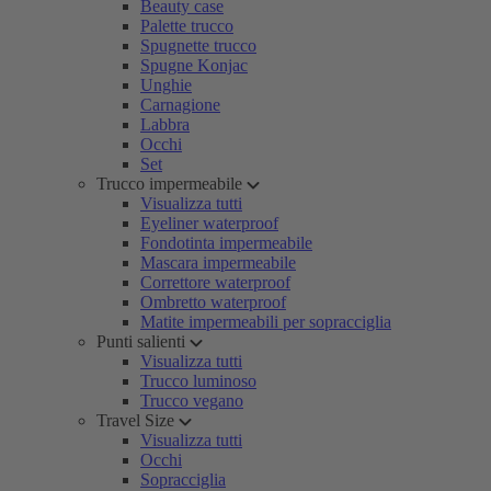
Beauty case
Palette trucco
Spugnette trucco
Spugne Konjac
Unghie
Carnagione
Labbra
Occhi
Set
Trucco impermeabile
Visualizza tutti
Eyeliner waterproof
Fondotinta impermeabile
Mascara impermeabile
Correttore waterproof
Ombretto waterproof
Matite impermeabili per sopracciglia
Punti salienti
Visualizza tutti
Trucco luminoso
Trucco vegano
Travel Size
Visualizza tutti
Occhi
Sopracciglia