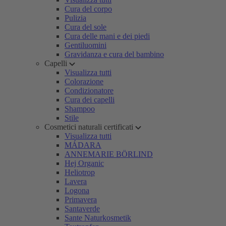
Cura del corpo
Pulizia
Cura del sole
Cura delle mani e dei piedi
Gentiluomini
Gravidanza e cura del bambino
Capelli
Visualizza tutti
Colorazione
Condizionatore
Cura dei capelli
Shampoo
Stile
Cosmetici naturali certificati
Visualizza tutti
MÁDARA
ANNEMARIE BÖRLIND
Hej Organic
Heliotrop
Lavera
Logona
Primavera
Santaverde
Sante Naturkosmetik