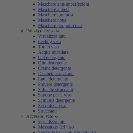
Maschere anti-imperfezioni
Maschere antietà
Maschere luminose
Maschere notte
Maschere per punti neri
Pulizia del viso
Visualizza tutti
Peeling viso
Tonici viso
Acqua micellare
Gel detergente
Olio detergente
Crema detergente
Dischetti struccanti
Latte detergente
Polvere detergente
Salviette struccanti
Sapone per il viso
Schiuma detergente
Set pulizia viso
Struccanti
Accessori viso
Visualizza tutti
Massaggio del viso
Spazzole per la pulizia del viso