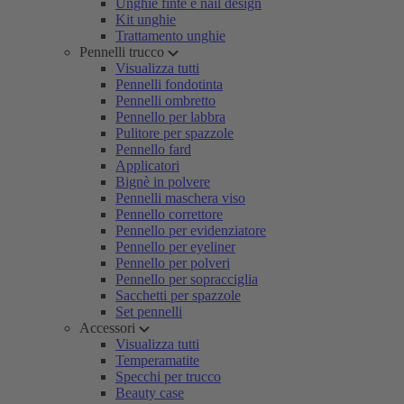
Unghie finte e nail design
Kit unghie
Trattamento unghie
Pennelli trucco
Visualizza tutti
Pennelli fondotinta
Pennelli ombretto
Pennello per labbra
Pulitore per spazzole
Pennello fard
Applicatori
Bignè in polvere
Pennelli maschera viso
Pennello correttore
Pennello per evidenziatore
Pennello per eyeliner
Pennello per polveri
Pennello per sopracciglia
Sacchetti per spazzole
Set pennelli
Accessori
Visualizza tutti
Temperamatite
Specchi per trucco
Beauty case