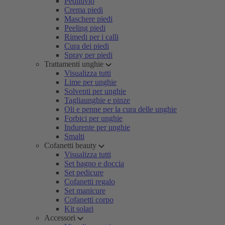
Pediluvio
Crema piedi
Maschere piedi
Peeling piedi
Rimedi per i calli
Cura dei piedi
Spray per piedi
Trattamenti unghie
Visualizza tutti
Lime per unghie
Solventi per unghie
Tagliaunghie e pinze
Oli e penne per la cura delle unghie
Forbici per unghie
Indurente per unghie
Smalti
Cofanetti beauty
Visualizza tutti
Set bagno e doccia
Set pedicure
Cofanetti regalo
Set manicure
Cofanetti corpo
Kit solari
Accessori