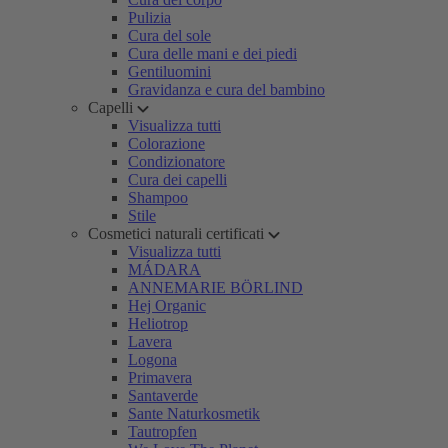
Pulizia
Cura del sole
Cura delle mani e dei piedi
Gentiluomini
Gravidanza e cura del bambino
Capelli
Visualizza tutti
Colorazione
Condizionatore
Cura dei capelli
Shampoo
Stile
Cosmetici naturali certificati
Visualizza tutti
MÁDARA
ANNEMARIE BÖRLIND
Hej Organic
Heliotrop
Lavera
Logona
Primavera
Santaverde
Sante Naturkosmetik
Tautropfen