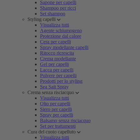
Sapone per capelli
Shampoo per ricci
Set shampoo
Styling capelli
Visualizza tutti
Agente schiumogeno
Protezione dal calore
Cera per capelli
Spray modellante capelli
Ritocco ricrescita
Crema modellante
Gel per capelli
Lacca per capelli
Polvere per capelli
Prodotti per lo styling
Sea Salt Spray
Crema senza risciacquo
Visualizza tutti
Olio per capelli
Siero per capelli
Spray per capelli
Balsamo senza risciacquo
Set per trattamenti
Cura del cuoio capelluto
Visualizza tutti