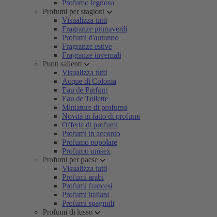
Profumo legnoso
Profumi per stagioni
Visualizza tutti
Fragranze primaverili
Profumi d'autunno
Fragranze estive
Fragranze invernali
Punti salienti
Visualizza tutti
Acque di Colonia
Eau de Parfum
Eau de Toilette
Miniature di profumo
Novità in fatto di profumi
Offerte di profumi
Profumi in acconto
Profumo popolare
Profumo unisex
Profumi per paese
Visualizza tutti
Profumi arabi
Profumi francesi
Profumi italiani
Profumi spagnoli
Profumi di lusso