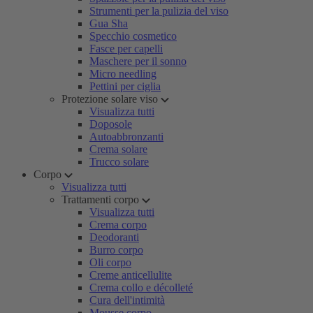
Strumenti per la pulizia del viso
Gua Sha
Specchio cosmetico
Fasce per capelli
Maschere per il sonno
Micro needling
Pettini per ciglia
Protezione solare viso
Visualizza tutti
Doposole
Autoabbronzanti
Crema solare
Trucco solare
Corpo
Visualizza tutti
Trattamenti corpo
Visualizza tutti
Crema corpo
Deodoranti
Burro corpo
Oli corpo
Creme anticellulite
Crema collo e décolleté
Cura dell'intimità
Mousse corpo