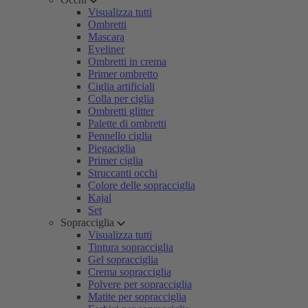
Visualizza tutti
Ombretti
Mascara
Eyeliner
Ombretti in crema
Primer ombretto
Ciglia artificiali
Colla per ciglia
Ombretti glitter
Palette di ombretti
Pennello ciglia
Piegaciglia
Primer ciglia
Struccanti occhi
Colore delle sopracciglia
Kajal
Set
Sopracciglia
Visualizza tutti
Tintura sopracciglia
Gel sopracciglia
Crema sopracciglia
Polvere per sopracciglia
Matite per sopracciglia