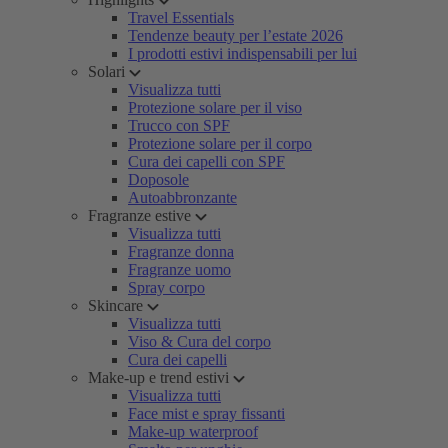
Travel Essentials
Tendenze beauty per l’estate 2026
I prodotti estivi indispensabili per lui
Solari
Visualizza tutti
Protezione solare per il viso
Trucco con SPF
Protezione solare per il corpo
Cura dei capelli con SPF
Doposole
Autoabbronzante
Fragranze estive
Visualizza tutti
Fragranze donna
Fragranze uomo
Spray corpo
Skincare
Visualizza tutti
Viso & Cura del corpo
Cura dei capelli
Make-up e trend estivi
Visualizza tutti
Face mist e spray fissanti
Make-up waterproof