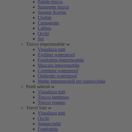
Palette trucco
Spugnette trucco
Spugne Konjac
Unghie
Carnagione
Labbra
Occhi
Set
Trucco impermeabile
Visualizza tutti
Eyeliner waterproof
Fondotinta impermeabile
Mascara impermeabile
Correttore waterproof
Ombretto waterproof
Matite impermeabili per sopracciglia
Punti salienti
Visualizza tutti
Trucco luminoso
Trucco vegano
Travel Size
Visualizza tutti
Occhi
Sopracciglia
Fondotinta