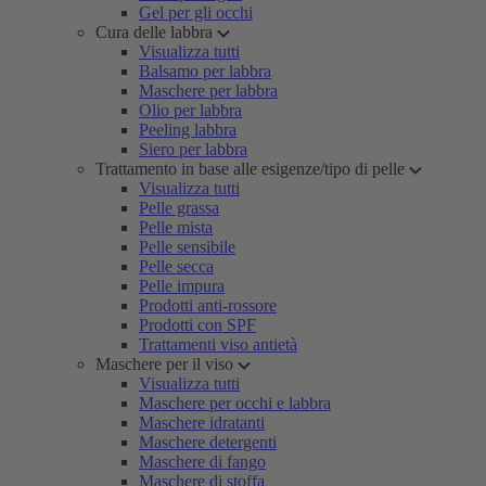
Gel per gli occhi
Cura delle labbra
Visualizza tutti
Balsamo per labbra
Maschere per labbra
Olio per labbra
Peeling labbra
Siero per labbra
Trattamento in base alle esigenze/tipo di pelle
Visualizza tutti
Pelle grassa
Pelle mista
Pelle sensibile
Pelle secca
Pelle impura
Prodotti anti-rossore
Prodotti con SPF
Trattamenti viso antietà
Maschere per il viso
Visualizza tutti
Maschere per occhi e labbra
Maschere idratanti
Maschere detergenti
Maschere di fango
Maschere di stoffa