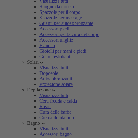
Visualizza tutti
Spugne da doccia
Spazzole per il corpo
Spazzole per massaggi
Guanti per autoabbronzante
Accessori piedi
Accessori per la cura del corpo
Accessori unghie
Flanella
Gioielli per mani e piedi
Guanti esfolianti
Solari
Visualizza tutti
Doposole
Autoabbronzanti
Protezione solare
Depilazione
Visualizza tutti
Cera fredda e calda
Rasoi
Cura della barba
Crema depilatoria
Bagno
Visualizza tutti
Accessori bagno