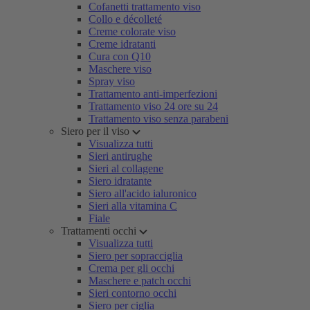
Cofanetti trattamento viso
Collo e décolleté
Creme colorate viso
Creme idratanti
Cura con Q10
Maschere viso
Spray viso
Trattamento anti-imperfezioni
Trattamento viso 24 ore su 24
Trattamento viso senza parabeni
Siero per il viso
Visualizza tutti
Sieri antirughe
Sieri al collagene
Siero idratante
Siero all'acido ialuronico
Sieri alla vitamina C
Fiale
Trattamenti occhi
Visualizza tutti
Siero per sopracciglia
Crema per gli occhi
Maschere e patch occhi
Sieri contorno occhi
Siero per ciglia