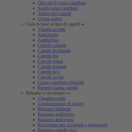
Olio per il cuoio capelluto
Scrub cuoio capelluto
Tonico per capelli
Crema solare
Cura in base al tipo di capelli
Visualizza tutti
Anticrespo
Antiforfora
Capelli colorati
Capelli decolorati
Capelli fini
Capelli grassi
Capelli normali
Capelli ricci
Capelli secchi
Cuoio capelluto sensibile
Rimedi caduta capelli
Balsamo e risciacquo
Visualizza tutti
Condizionatore di colore
Balsamo idratante
Balsamo antiforfora
Balsamo anticrespo
Risciacquo per accumuli e riparazioni
Balsamo capelli ricci