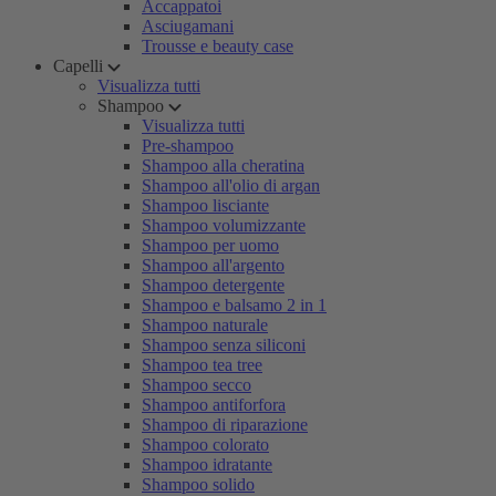
Accappatoi
Asciugamani
Trousse e beauty case
Capelli
Visualizza tutti
Shampoo
Visualizza tutti
Pre-shampoo
Shampoo alla cheratina
Shampoo all'olio di argan
Shampoo lisciante
Shampoo volumizzante
Shampoo per uomo
Shampoo all'argento
Shampoo detergente
Shampoo e balsamo 2 in 1
Shampoo naturale
Shampoo senza siliconi
Shampoo tea tree
Shampoo secco
Shampoo antiforfora
Shampoo di riparazione
Shampoo colorato
Shampoo idratante
Shampoo solido