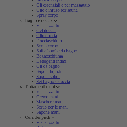
Oli essenziali e per massaggio
Olio e infuso per sauna
Spray corpo
Bagno e doccia
Visualizza tutti
Gel doccia
Olio doccia
Docciaschiuma
Scrub corpo
Sali e bombe da bagno
Bagnoschiuma
Detergenti intimi
Oli da bagno
Saponi liquidi
Saponi solidi
Set bagno e doccia
Trattamenti mani
Visualizza tutti
Creme mani
Maschere mani
Scrub per le mani
Sapone mani
Cura dei piedi
Visualizza tutti