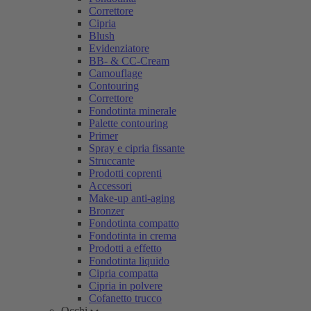
Correttore
Cipria
Blush
Evidenziatore
BB- & CC-Cream
Camouflage
Contouring
Correttore
Fondotinta minerale
Palette contouring
Primer
Spray e cipria fissante
Struccante
Prodotti coprenti
Accessori
Make-up anti-aging
Bronzer
Fondotinta compatto
Fondotinta in crema
Prodotti a effetto
Fondotinta liquido
Cipria compatta
Cipria in polvere
Cofanetto trucco
Occhi