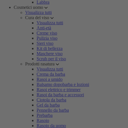
Labbra
Cosmetici uomo
Visualizza tutti
Cura del viso
Visualizza tutti
Anti-età
Creme viso
Pulizia viso
Sieri viso
Kit di bellezza
Maschere viso
Scrub per il viso
Prodotti rasatura
Visualizza tutti
Crema da barba
Rasoi a umido
Balsamo dopobarba e lozioni
Rasoi elettrico e trimmer
Rasoi da barba e accessori
Ciotola da barba
Gel da barba
Pennello da barba
Prebarba
Rasoio
Rasoio da uomo