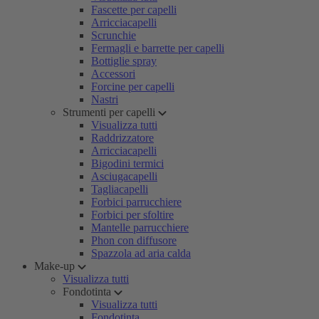
Fascette per capelli
Arricciacapelli
Scrunchie
Fermagli e barrette per capelli
Bottiglie spray
Accessori
Forcine per capelli
Nastri
Strumenti per capelli
Visualizza tutti
Raddrizzatore
Arricciacapelli
Bigodini termici
Asciugacapelli
Tagliacapelli
Forbici parrucchiere
Forbici per sfoltire
Mantelle parrucchiere
Phon con diffusore
Spazzola ad aria calda
Make-up
Visualizza tutti
Fondotinta
Visualizza tutti
Fondotinta