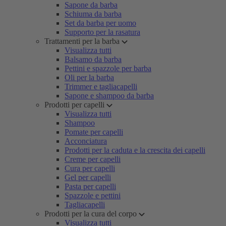
Sapone da barba
Schiuma da barba
Set da barba per uomo
Supporto per la rasatura
Trattamenti per la barba
Visualizza tutti
Balsamo da barba
Pettini e spazzole per barba
Oli per la barba
Trimmer e tagliacapelli
Sapone e shampoo da barba
Prodotti per capelli
Visualizza tutti
Shampoo
Pomate per capelli
Acconciatura
Prodotti per la caduta e la crescita dei capelli
Creme per capelli
Cura per capelli
Gel per capelli
Pasta per capelli
Spazzole e pettini
Tagliacapelli
Prodotti per la cura del corpo
Visualizza tutti