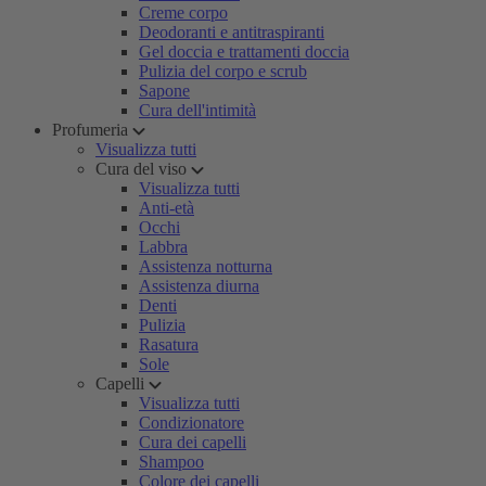
Creme corpo
Deodoranti e antitraspiranti
Gel doccia e trattamenti doccia
Pulizia del corpo e scrub
Sapone
Cura dell'intimità
Profumeria
Visualizza tutti
Cura del viso
Visualizza tutti
Anti-età
Occhi
Labbra
Assistenza notturna
Assistenza diurna
Denti
Pulizia
Rasatura
Sole
Capelli
Visualizza tutti
Condizionatore
Cura dei capelli
Shampoo
Colore dei capelli