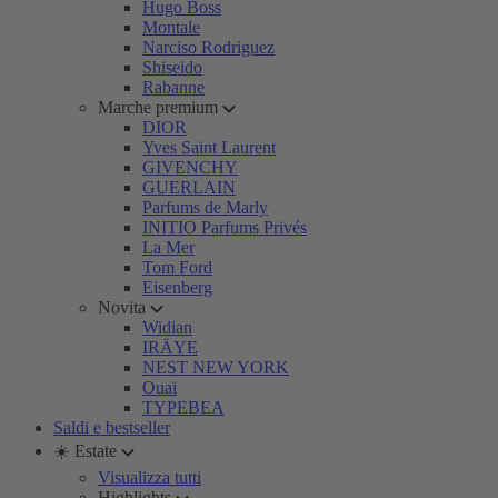
Hugo Boss
Montale
Narciso Rodriguez
Shiseido
Rabanne
Marche premium
DIOR
Yves Saint Laurent
GIVENCHY
GUERLAIN
Parfums de Marly
INITIO Parfums Privés
La Mer
Tom Ford
Eisenberg
Novita
Widian
IRÄYE
NEST NEW YORK
Ouai
TYPEBEA
Saldi e bestseller
☀️ Estate
Visualizza tutti
Highlights