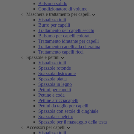
Balsamo solido
Condizionatore di volume
Maschera e trattamento per capelli
Visualizza tutti
Burro per capelli
Trattamento per capelli secchi
Balsamo per capelli colorati
Trattamento idratante per capelli
Trattamento capelli alla cheratina
Trattamento capelli ricci
Spazzole e pettini
Visualizza tutti
Spazzole rotonde
Spazzola districante
Spazzola piatta
Spazzola in legno
Pettini per capelli
Pettine a coda
Pettine arricciacapelli
Pettini da taglio per capelli
Spazzola con setole di cinghiale
Spazzola scheletro
Spazzole per il massaggio della testa
Accessori per capelli
Visualizza tutti