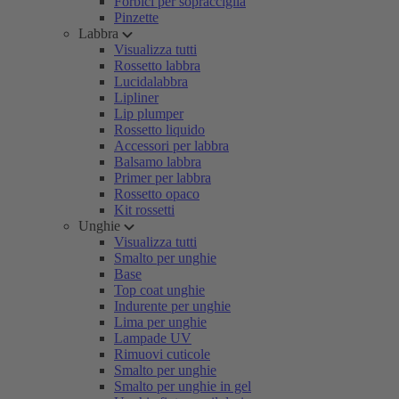
Forbici per sopracciglia
Pinzette
Labbra
Visualizza tutti
Rossetto labbra
Lucidalabbra
Lipliner
Lip plumper
Rossetto liquido
Accessori per labbra
Balsamo labbra
Primer per labbra
Rossetto opaco
Kit rossetti
Unghie
Visualizza tutti
Smalto per unghie
Base
Top coat unghie
Indurente per unghie
Lima per unghie
Lampade UV
Rimuovi cuticole
Smalto per unghie
Smalto per unghie in gel