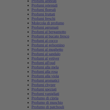
Profumi ambrati
Profumi orientali
Profumi floreali
Profumi fruttati
Profumi freschi
Molecola di profumo
Profumi agrumati
Profumi al bergamotto
Profumi al bucato fresco
Profumi al cocco
Profumi al gelsomino
Profumi al mughetto
Profumi al sandalo
Profumi al vetiver
Profumi all'oud
Profumi alla mela
Profumi alla rosa
Profumi alla viola
Profumi aromatici
Profumi chypre
Profumi speziati
Profumi vanigliati
Profumo di cipria
Profumo di muschio
Profumo di patchouli