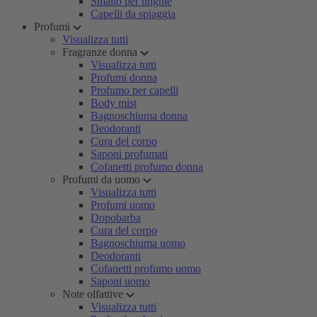
Smalto per unghie
Capelli da spiaggia
Profumi
Visualizza tutti
Fragranze donna
Visualizza tutti
Profumi donna
Profumo per capelli
Body mist
Bagnoschiuma donna
Deodoranti
Cura del corpo
Saponi profumati
Cofanetti profumo donna
Profumi da uomo
Visualizza tutti
Profumi uomo
Dopobarba
Cura del corpo
Bagnoschiuma uomo
Deodoranti
Cofanetti profumo uomo
Saponi uomo
Note olfattive
Visualizza tutti