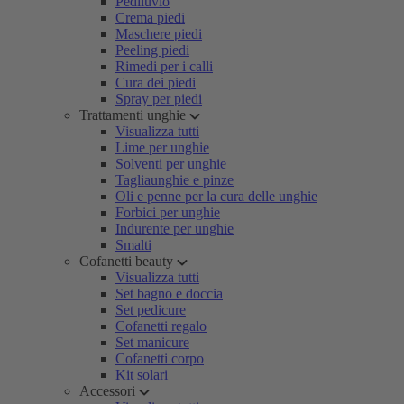
Pediluvio
Crema piedi
Maschere piedi
Peeling piedi
Rimedi per i calli
Cura dei piedi
Spray per piedi
Trattamenti unghie
Visualizza tutti
Lime per unghie
Solventi per unghie
Tagliaunghie e pinze
Oli e penne per la cura delle unghie
Forbici per unghie
Indurente per unghie
Smalti
Cofanetti beauty
Visualizza tutti
Set bagno e doccia
Set pedicure
Cofanetti regalo
Set manicure
Cofanetti corpo
Kit solari
Accessori