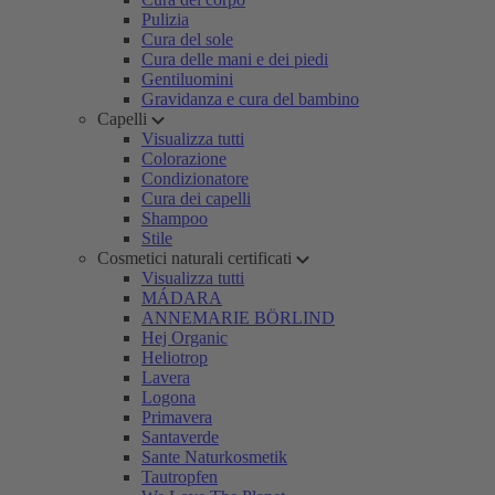
Pulizia
Cura del sole
Cura delle mani e dei piedi
Gentiluomini
Gravidanza e cura del bambino
Capelli
Visualizza tutti
Colorazione
Condizionatore
Cura dei capelli
Shampoo
Stile
Cosmetici naturali certificati
Visualizza tutti
MÁDARA
ANNEMARIE BÖRLIND
Hej Organic
Heliotrop
Lavera
Logona
Primavera
Santaverde
Sante Naturkosmetik
Tautropfen