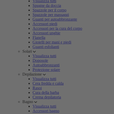
Visualizza tutti
Spugne da doccia
Spazzole per il corpo
Spazzole per massaggi
Guanti per autoabbronzante
Accessori piedi
Accessori per la cura del corpo
Accessori unghie
Flanella
Gioielli per mani e piedi
Guanti esfolianti
Solari
Visualizza tutti
Doposole
Autoabbronzanti
Protezione solare
Depilazione
Visualizza tutti
Cera fredda e calda
Rasoi
Cura della barba
Crema depilatoria
Bagno
Visualizza tutti
Accessori bagno