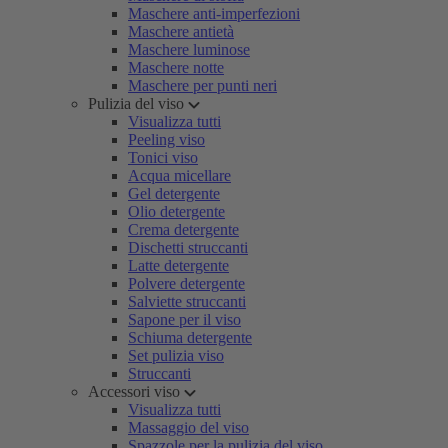
Maschere anti-imperfezioni
Maschere antietà
Maschere luminose
Maschere notte
Maschere per punti neri
Pulizia del viso
Visualizza tutti
Peeling viso
Tonici viso
Acqua micellare
Gel detergente
Olio detergente
Crema detergente
Dischetti struccanti
Latte detergente
Polvere detergente
Salviette struccanti
Sapone per il viso
Schiuma detergente
Set pulizia viso
Struccanti
Accessori viso
Visualizza tutti
Massaggio del viso
Spazzole per la pulizia del viso