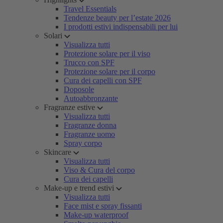
Travel Essentials
Tendenze beauty per l’estate 2026
I prodotti estivi indispensabili per lui
Solari
Visualizza tutti
Protezione solare per il viso
Trucco con SPF
Protezione solare per il corpo
Cura dei capelli con SPF
Doposole
Autoabbronzante
Fragranze estive
Visualizza tutti
Fragranze donna
Fragranze uomo
Spray corpo
Skincare
Visualizza tutti
Viso & Cura del corpo
Cura dei capelli
Make-up e trend estivi
Visualizza tutti
Face mist e spray fissanti
Make-up waterproof