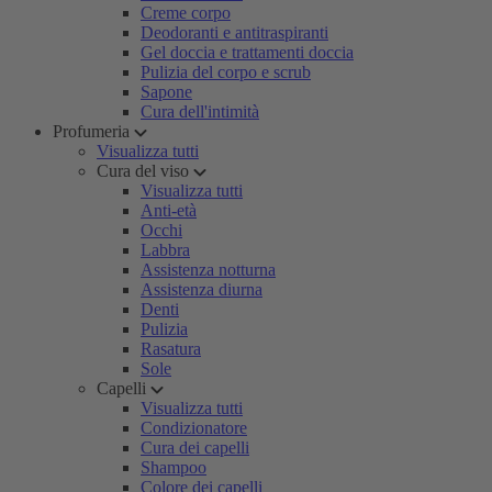
Creme corpo
Deodoranti e antitraspiranti
Gel doccia e trattamenti doccia
Pulizia del corpo e scrub
Sapone
Cura dell'intimità
Profumeria
Visualizza tutti
Cura del viso
Visualizza tutti
Anti-età
Occhi
Labbra
Assistenza notturna
Assistenza diurna
Denti
Pulizia
Rasatura
Sole
Capelli
Visualizza tutti
Condizionatore
Cura dei capelli
Shampoo
Colore dei capelli