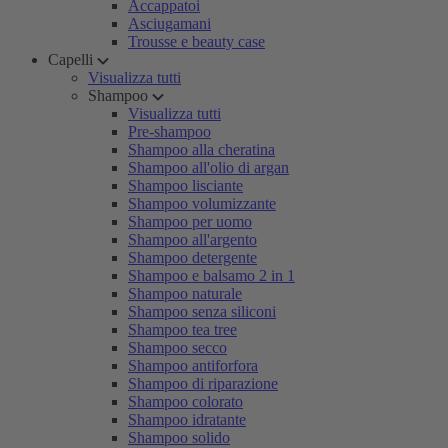
Accappatoi
Asciugamani
Trousse e beauty case
Capelli
Visualizza tutti
Shampoo
Visualizza tutti
Pre-shampoo
Shampoo alla cheratina
Shampoo all'olio di argan
Shampoo lisciante
Shampoo volumizzante
Shampoo per uomo
Shampoo all'argento
Shampoo detergente
Shampoo e balsamo 2 in 1
Shampoo naturale
Shampoo senza siliconi
Shampoo tea tree
Shampoo secco
Shampoo antiforfora
Shampoo di riparazione
Shampoo colorato
Shampoo idratante
Shampoo solido