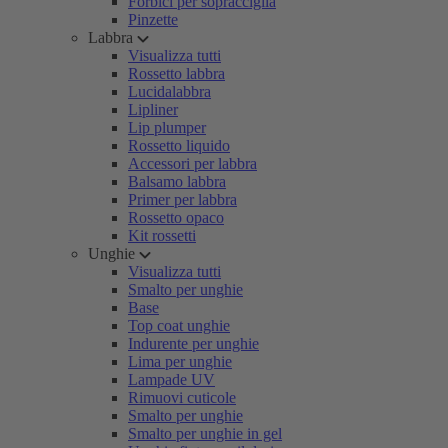
Forbici per sopracciglia
Pinzette
Labbra
Visualizza tutti
Rossetto labbra
Lucidalabbra
Lipliner
Lip plumper
Rossetto liquido
Accessori per labbra
Balsamo labbra
Primer per labbra
Rossetto opaco
Kit rossetti
Unghie
Visualizza tutti
Smalto per unghie
Base
Top coat unghie
Indurente per unghie
Lima per unghie
Lampade UV
Rimuovi cuticole
Smalto per unghie
Smalto per unghie in gel