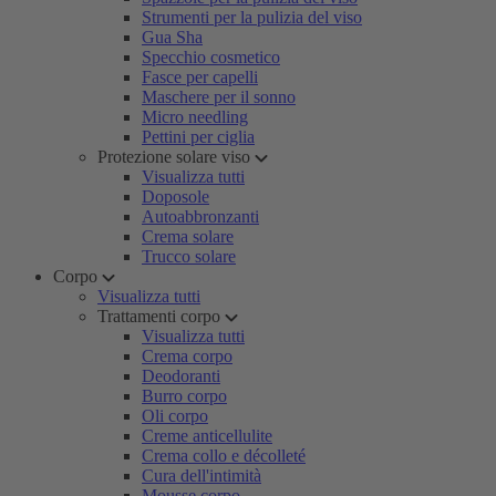
Strumenti per la pulizia del viso
Gua Sha
Specchio cosmetico
Fasce per capelli
Maschere per il sonno
Micro needling
Pettini per ciglia
Protezione solare viso
Visualizza tutti
Doposole
Autoabbronzanti
Crema solare
Trucco solare
Corpo
Visualizza tutti
Trattamenti corpo
Visualizza tutti
Crema corpo
Deodoranti
Burro corpo
Oli corpo
Creme anticellulite
Crema collo e décolleté
Cura dell'intimità
Mousse corpo