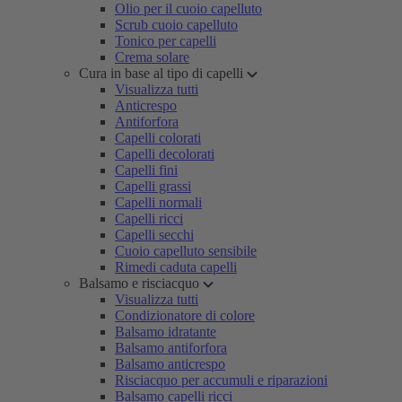
Olio per il cuoio capelluto
Scrub cuoio capelluto
Tonico per capelli
Crema solare
Cura in base al tipo di capelli
Visualizza tutti
Anticrespo
Antiforfora
Capelli colorati
Capelli decolorati
Capelli fini
Capelli grassi
Capelli normali
Capelli ricci
Capelli secchi
Cuoio capelluto sensibile
Rimedi caduta capelli
Balsamo e risciacquo
Visualizza tutti
Condizionatore di colore
Balsamo idratante
Balsamo antiforfora
Balsamo anticrespo
Risciacquo per accumuli e riparazioni
Balsamo capelli ricci