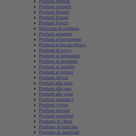
Profumi ambrati
Profumi orientali
Profumi floreali
Profumi fruttati
Profumi freschi
Molecola di profumo
Profumi agrumati
Profumi al bergamotto
Profumi al bucato fresco
Profumi al cocco
Profumi al gelsomino
Profumi al mughetto
Profumi al sandalo
Profumi al vetiver
Profumi all'oud
Profumi alla mela
Profumi alla rosa
Profumi alla viola
Profumi aromatici
Profumi chypre
Profumi speziati
Profumi vanigliati
Profumo di cipria
Profumo di muschio
Profumo di patchouli