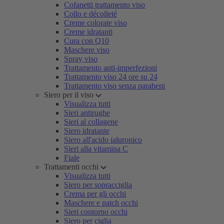
Cofanetti trattamento viso
Collo e décolleté
Creme colorate viso
Creme idratanti
Cura con Q10
Maschere viso
Spray viso
Trattamento anti-imperfezioni
Trattamento viso 24 ore su 24
Trattamento viso senza parabeni
Siero per il viso
Visualizza tutti
Sieri antirughe
Sieri al collagene
Siero idratante
Siero all'acido ialuronico
Sieri alla vitamina C
Fiale
Trattamenti occhi
Visualizza tutti
Siero per sopracciglia
Crema per gli occhi
Maschere e patch occhi
Sieri contorno occhi
Siero per ciglia