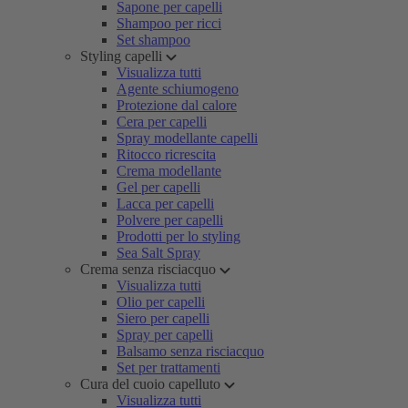
Sapone per capelli
Shampoo per ricci
Set shampoo
Styling capelli
Visualizza tutti
Agente schiumogeno
Protezione dal calore
Cera per capelli
Spray modellante capelli
Ritocco ricrescita
Crema modellante
Gel per capelli
Lacca per capelli
Polvere per capelli
Prodotti per lo styling
Sea Salt Spray
Crema senza risciacquo
Visualizza tutti
Olio per capelli
Siero per capelli
Spray per capelli
Balsamo senza risciacquo
Set per trattamenti
Cura del cuoio capelluto
Visualizza tutti