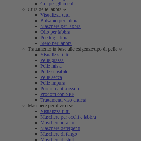
Gel per gli occhi
Cura delle labbra
Visualizza tutti
Balsamo per labbra
Maschere per labbra
Olio per labbra
Peeling labbra
Siero per labbra
Trattamento in base alle esigenze/tipo di pelle
Visualizza tutti
Pelle grassa
Pelle mista
Pelle sensibile
Pelle secca
Pelle impura
Prodotti anti-rossore
Prodotti con SPF
Trattamenti viso antietà
Maschere per il viso
Visualizza tutti
Maschere per occhi e labbra
Maschere idratanti
Maschere detergenti
Maschere di fango
Maschere di stoffa