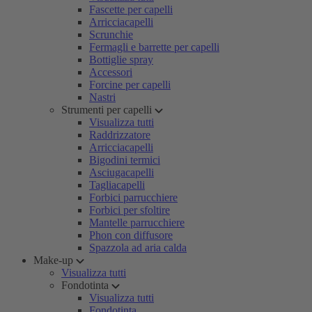
Fascette per capelli
Arricciacapelli
Scrunchie
Fermagli e barrette per capelli
Bottiglie spray
Accessori
Forcine per capelli
Nastri
Strumenti per capelli
Visualizza tutti
Raddrizzatore
Arricciacapelli
Bigodini termici
Asciugacapelli
Tagliacapelli
Forbici parrucchiere
Forbici per sfoltire
Mantelle parrucchiere
Phon con diffusore
Spazzola ad aria calda
Make-up
Visualizza tutti
Fondotinta
Visualizza tutti
Fondotinta