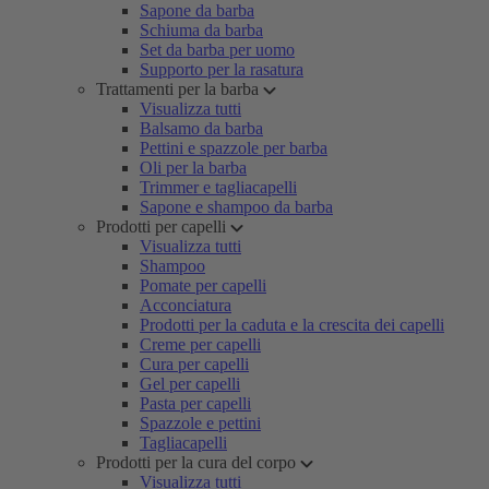
Sapone da barba
Schiuma da barba
Set da barba per uomo
Supporto per la rasatura
Trattamenti per la barba
Visualizza tutti
Balsamo da barba
Pettini e spazzole per barba
Oli per la barba
Trimmer e tagliacapelli
Sapone e shampoo da barba
Prodotti per capelli
Visualizza tutti
Shampoo
Pomate per capelli
Acconciatura
Prodotti per la caduta e la crescita dei capelli
Creme per capelli
Cura per capelli
Gel per capelli
Pasta per capelli
Spazzole e pettini
Tagliacapelli
Prodotti per la cura del corpo
Visualizza tutti