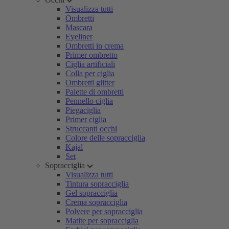
Visualizza tutti
Ombretti
Mascara
Eyeliner
Ombretti in crema
Primer ombretto
Ciglia artificiali
Colla per ciglia
Ombretti glitter
Palette di ombretti
Pennello ciglia
Piegaciglia
Primer ciglia
Struccanti occhi
Colore delle sopracciglia
Kajal
Set
Sopracciglia
Visualizza tutti
Tintura sopracciglia
Gel sopracciglia
Crema sopracciglia
Polvere per sopracciglia
Matite per sopracciglia