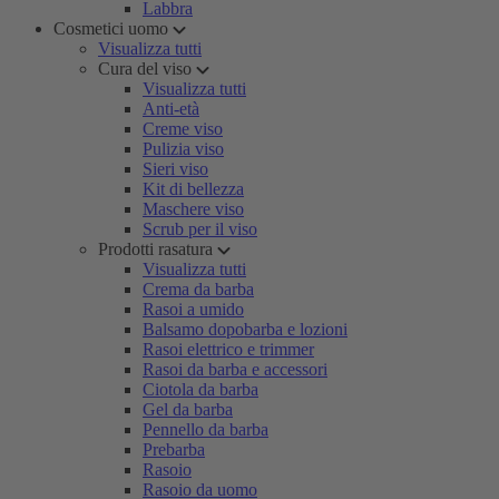
Labbra
Cosmetici uomo
Visualizza tutti
Cura del viso
Visualizza tutti
Anti-età
Creme viso
Pulizia viso
Sieri viso
Kit di bellezza
Maschere viso
Scrub per il viso
Prodotti rasatura
Visualizza tutti
Crema da barba
Rasoi a umido
Balsamo dopobarba e lozioni
Rasoi elettrico e trimmer
Rasoi da barba e accessori
Ciotola da barba
Gel da barba
Pennello da barba
Prebarba
Rasoio
Rasoio da uomo