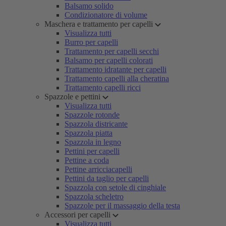
Balsamo solido
Condizionatore di volume
Maschera e trattamento per capelli
Visualizza tutti
Burro per capelli
Trattamento per capelli secchi
Balsamo per capelli colorati
Trattamento idratante per capelli
Trattamento capelli alla cheratina
Trattamento capelli ricci
Spazzole e pettini
Visualizza tutti
Spazzole rotonde
Spazzola districante
Spazzola piatta
Spazzola in legno
Pettini per capelli
Pettine a coda
Pettine arricciacapelli
Pettini da taglio per capelli
Spazzola con setole di cinghiale
Spazzola scheletro
Spazzole per il massaggio della testa
Accessori per capelli
Visualizza tutti