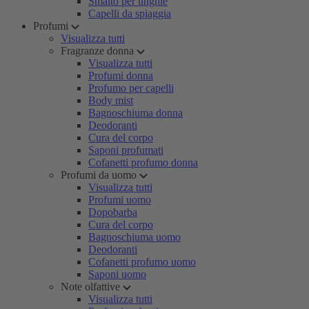
Smalto per unghie
Capelli da spiaggia
Profumi
Visualizza tutti
Fragranze donna
Visualizza tutti
Profumi donna
Profumo per capelli
Body mist
Bagnoschiuma donna
Deodoranti
Cura del corpo
Saponi profumati
Cofanetti profumo donna
Profumi da uomo
Visualizza tutti
Profumi uomo
Dopobarba
Cura del corpo
Bagnoschiuma uomo
Deodoranti
Cofanetti profumo uomo
Saponi uomo
Note olfattive
Visualizza tutti