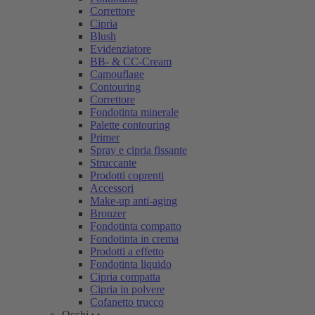
Correttore
Cipria
Blush
Evidenziatore
BB- & CC-Cream
Camouflage
Contouring
Correttore
Fondotinta minerale
Palette contouring
Primer
Spray e cipria fissante
Struccante
Prodotti coprenti
Accessori
Make-up anti-aging
Bronzer
Fondotinta compatto
Fondotinta in crema
Prodotti a effetto
Fondotinta liquido
Cipria compatta
Cipria in polvere
Cofanetto trucco
Occhi