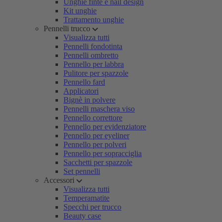
Unghie finte e nail design
Kit unghie
Trattamento unghie
Pennelli trucco
Visualizza tutti
Pennelli fondotinta
Pennelli ombretto
Pennello per labbra
Pulitore per spazzole
Pennello fard
Applicatori
Bignè in polvere
Pennelli maschera viso
Pennello correttore
Pennello per evidenziatore
Pennello per eyeliner
Pennello per polveri
Pennello per sopracciglia
Sacchetti per spazzole
Set pennelli
Accessori
Visualizza tutti
Temperamatite
Specchi per trucco
Beauty case