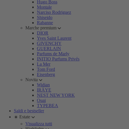
Hugo Boss
Montale
Narciso Rodriguez
Shiseido
Rabanne
Marche premium
DIOR
Yves Saint Laurent
GIVENCHY
GUERLAIN
Parfums de Marly
INITIO Parfums Privés
La Mer
Tom Ford
Eisenberg
Novita
Widian
IRÄYE
NEST NEW YORK
Ouai
TYPEBEA
Saldi e bestseller
☀️ Estate
Visualizza tutti
Highlights