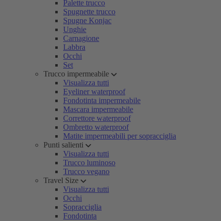
Palette trucco
Spugnette trucco
Spugne Konjac
Unghie
Carnagione
Labbra
Occhi
Set
Trucco impermeabile
Visualizza tutti
Eyeliner waterproof
Fondotinta impermeabile
Mascara impermeabile
Correttore waterproof
Ombretto waterproof
Matite impermeabili per sopracciglia
Punti salienti
Visualizza tutti
Trucco luminoso
Trucco vegano
Travel Size
Visualizza tutti
Occhi
Sopracciglia
Fondotinta