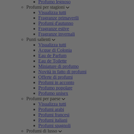
Profumo legnoso
Profumi per stagioni
Visualizza tutti
Fragranze primaverili
Profumi d'autunno
Fragranze estive
Fragranze invernali
Punti salienti
Visualizza tutti
Acque di Colonia
Eau de Parfum
Eau de Toilette
Miniature di profumo
Novità in fatto di profumi
Offerte di profumi
Profumi in acconto
Profumo popolare
Profumo unisex
Profumi per paese
Visualizza tutti
Profumi arabi
Profumi francesi
Profumi italiani
Profumi spagnoli
Profumi di lusso