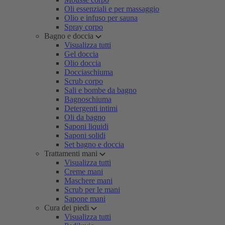
Oli essenziali e per massaggio
Olio e infuso per sauna
Spray corpo
Bagno e doccia
Visualizza tutti
Gel doccia
Olio doccia
Docciaschiuma
Scrub corpo
Sali e bombe da bagno
Bagnoschiuma
Detergenti intimi
Oli da bagno
Saponi liquidi
Saponi solidi
Set bagno e doccia
Trattamenti mani
Visualizza tutti
Creme mani
Maschere mani
Scrub per le mani
Sapone mani
Cura dei piedi
Visualizza tutti