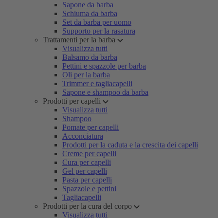
Sapone da barba
Schiuma da barba
Set da barba per uomo
Supporto per la rasatura
Trattamenti per la barba
Visualizza tutti
Balsamo da barba
Pettini e spazzole per barba
Oli per la barba
Trimmer e tagliacapelli
Sapone e shampoo da barba
Prodotti per capelli
Visualizza tutti
Shampoo
Pomate per capelli
Acconciatura
Prodotti per la caduta e la crescita dei capelli
Creme per capelli
Cura per capelli
Gel per capelli
Pasta per capelli
Spazzole e pettini
Tagliacapelli
Prodotti per la cura del corpo
Visualizza tutti