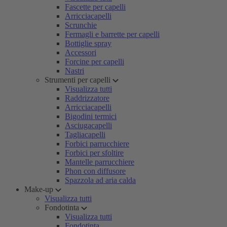
Fascette per capelli
Arricciacapelli
Scrunchie
Fermagli e barrette per capelli
Bottiglie spray
Accessori
Forcine per capelli
Nastri
Strumenti per capelli
Visualizza tutti
Raddrizzatore
Arricciacapelli
Bigodini termici
Asciugacapelli
Tagliacapelli
Forbici parrucchiere
Forbici per sfoltire
Mantelle parrucchiere
Phon con diffusore
Spazzola ad aria calda
Make-up
Visualizza tutti
Fondotinta
Visualizza tutti
Fondotinta