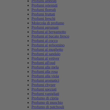
Profumi ambrati
Profumi orientali
Profumi floreali
Profumi fruttati
Profumi freschi
Molecola di profumo
Profumi agrumati
Profumi al bergamotto
Profumi al bucato fresco
Profumi al cocco
Profumi al gelsomino
Profumi al mughetto
Profumi al sandalo
Profumi al vetiver
Profumi all'oud
Profumi alla mela
Profumi alla rosa
Profumi alla viola
Profumi aromatici
Profumi chypre
Profumi speziati
Profumi vanigliati
Profumo di cipria
Profumo di muschio
Profumo di patchouli