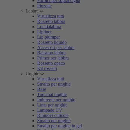
Forbici per sopracciglia
Pinzette
Labbra
Visualizza tutti
Rossetto labbra
Lucidalabbra
Lipliner
Lip plumper
Rossetto liquido
Accessori per labbra
Balsamo labbra
Primer per labbra
Rossetto opaco
Kit rossetti
Unghie
Visualizza tutti
Smalto per unghie
Base
Top coat unghie
Indurente per unghie
Lima per unghie
Lampade UV
Rimuovi cuticole
Smalto per unghie
Smalto per unghie in gel