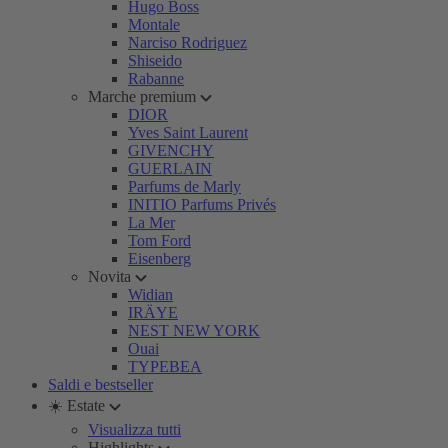
Hugo Boss
Montale
Narciso Rodriguez
Shiseido
Rabanne
Marche premium
DIOR
Yves Saint Laurent
GIVENCHY
GUERLAIN
Parfums de Marly
INITIO Parfums Privés
La Mer
Tom Ford
Eisenberg
Novita
Widian
IRÄYE
NEST NEW YORK
Ouai
TYPEBEA
Saldi e bestseller
☀️ Estate
Visualizza tutti
Highlights