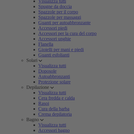
Visualizza tutti
Spugne da doccia
Spazzole per il corpo
Spazzole per massaggi
Guanti per autoabbronzante
Accessori piedi
Accessori per la cura del corpo
Accessori unghie
Flanella
Gioielli per mani e piedi
Guanti esfolianti
Solari
Visualizza tutti
Doposole
Autoabbronzanti
Protezione solare
Depilazione
Visualizza tutti
Cera fredda e calda
Rasoi
Cura della barba
Crema depilatoria
Bagno
Visualizza tutti
Accessori bagno