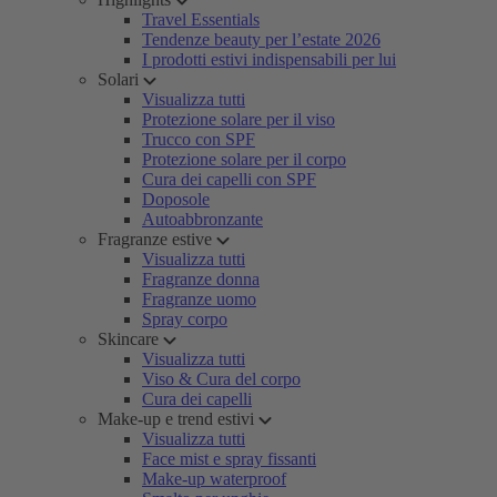
Travel Essentials
Tendenze beauty per l’estate 2026
I prodotti estivi indispensabili per lui
Solari
Visualizza tutti
Protezione solare per il viso
Trucco con SPF
Protezione solare per il corpo
Cura dei capelli con SPF
Doposole
Autoabbronzante
Fragranze estive
Visualizza tutti
Fragranze donna
Fragranze uomo
Spray corpo
Skincare
Visualizza tutti
Viso & Cura del corpo
Cura dei capelli
Make-up e trend estivi
Visualizza tutti
Face mist e spray fissanti
Make-up waterproof