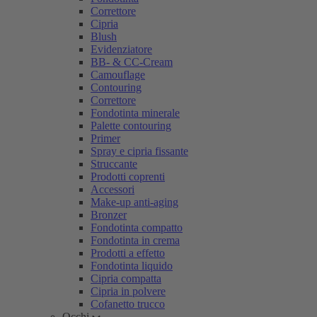
Correttore
Cipria
Blush
Evidenziatore
BB- & CC-Cream
Camouflage
Contouring
Correttore
Fondotinta minerale
Palette contouring
Primer
Spray e cipria fissante
Struccante
Prodotti coprenti
Accessori
Make-up anti-aging
Bronzer
Fondotinta compatto
Fondotinta in crema
Prodotti a effetto
Fondotinta liquido
Cipria compatta
Cipria in polvere
Cofanetto trucco
Occhi