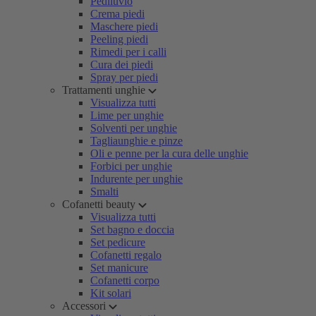
Pediluvio
Crema piedi
Maschere piedi
Peeling piedi
Rimedi per i calli
Cura dei piedi
Spray per piedi
Trattamenti unghie
Visualizza tutti
Lime per unghie
Solventi per unghie
Tagliaunghie e pinze
Oli e penne per la cura delle unghie
Forbici per unghie
Indurente per unghie
Smalti
Cofanetti beauty
Visualizza tutti
Set bagno e doccia
Set pedicure
Cofanetti regalo
Set manicure
Cofanetti corpo
Kit solari
Accessori