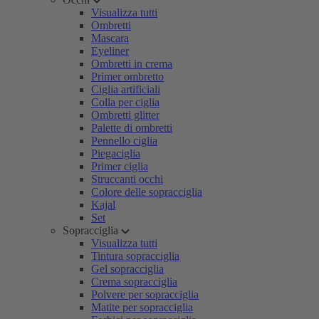
Visualizza tutti
Ombretti
Mascara
Eyeliner
Ombretti in crema
Primer ombretto
Ciglia artificiali
Colla per ciglia
Ombretti glitter
Palette di ombretti
Pennello ciglia
Piegaciglia
Primer ciglia
Struccanti occhi
Colore delle sopracciglia
Kajal
Set
Sopracciglia
Visualizza tutti
Tintura sopracciglia
Gel sopracciglia
Crema sopracciglia
Polvere per sopracciglia
Matite per sopracciglia