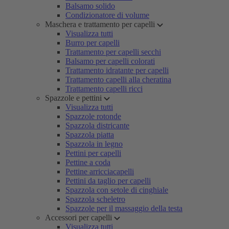
Balsamo solido
Condizionatore di volume
Maschera e trattamento per capelli
Visualizza tutti
Burro per capelli
Trattamento per capelli secchi
Balsamo per capelli colorati
Trattamento idratante per capelli
Trattamento capelli alla cheratina
Trattamento capelli ricci
Spazzole e pettini
Visualizza tutti
Spazzole rotonde
Spazzola districante
Spazzola piatta
Spazzola in legno
Pettini per capelli
Pettine a coda
Pettine arricciacapelli
Pettini da taglio per capelli
Spazzola con setole di cinghiale
Spazzola scheletro
Spazzole per il massaggio della testa
Accessori per capelli
Visualizza tutti