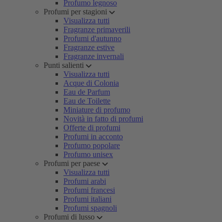
Profumo legnoso
Profumi per stagioni
Visualizza tutti
Fragranze primaverili
Profumi d'autunno
Fragranze estive
Fragranze invernali
Punti salienti
Visualizza tutti
Acque di Colonia
Eau de Parfum
Eau de Toilette
Miniature di profumo
Novità in fatto di profumi
Offerte di profumi
Profumi in acconto
Profumo popolare
Profumo unisex
Profumi per paese
Visualizza tutti
Profumi arabi
Profumi francesi
Profumi italiani
Profumi spagnoli
Profumi di lusso