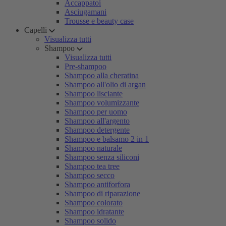
Accappatoi
Asciugamani
Trousse e beauty case
Capelli
Visualizza tutti
Shampoo
Visualizza tutti
Pre-shampoo
Shampoo alla cheratina
Shampoo all'olio di argan
Shampoo lisciante
Shampoo volumizzante
Shampoo per uomo
Shampoo all'argento
Shampoo detergente
Shampoo e balsamo 2 in 1
Shampoo naturale
Shampoo senza siliconi
Shampoo tea tree
Shampoo secco
Shampoo antiforfora
Shampoo di riparazione
Shampoo colorato
Shampoo idratante
Shampoo solido