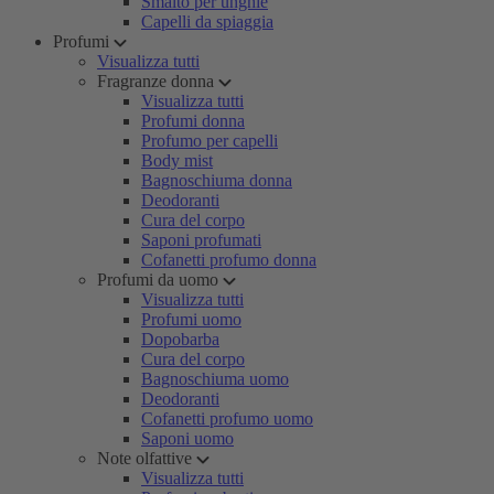
Smalto per unghie
Capelli da spiaggia
Profumi
Visualizza tutti
Fragranze donna
Visualizza tutti
Profumi donna
Profumo per capelli
Body mist
Bagnoschiuma donna
Deodoranti
Cura del corpo
Saponi profumati
Cofanetti profumo donna
Profumi da uomo
Visualizza tutti
Profumi uomo
Dopobarba
Cura del corpo
Bagnoschiuma uomo
Deodoranti
Cofanetti profumo uomo
Saponi uomo
Note olfattive
Visualizza tutti