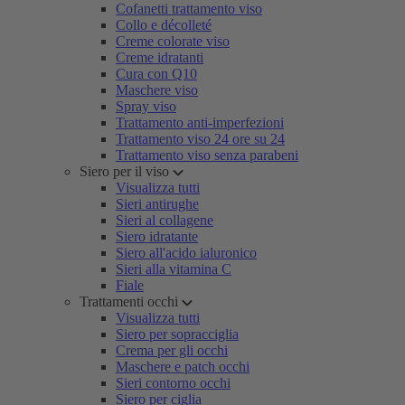
Cofanetti trattamento viso
Collo e décolleté
Creme colorate viso
Creme idratanti
Cura con Q10
Maschere viso
Spray viso
Trattamento anti-imperfezioni
Trattamento viso 24 ore su 24
Trattamento viso senza parabeni
Siero per il viso
Visualizza tutti
Sieri antirughe
Sieri al collagene
Siero idratante
Siero all'acido ialuronico
Sieri alla vitamina C
Fiale
Trattamenti occhi
Visualizza tutti
Siero per sopracciglia
Crema per gli occhi
Maschere e patch occhi
Sieri contorno occhi
Siero per ciglia