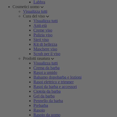
Labbra
Cosmetici uomo
Visualizza tutti
Cura del viso
Visualizza tutti
Anti-età
Creme viso
Pulizia viso
Sieri viso
Kit di bellezza
Maschere viso
Scrub per il viso
Prodotti rasatura
Visualizza tutti
Crema da barba
Rasoi a umido
Balsamo dopobarba e lozioni
Rasoi elettrico e trimmer
Rasoi da barba e accessori
Ciotola da barba
Gel da barba
Pennello da barba
Prebarba
Rasoio
Rasoio da uomo