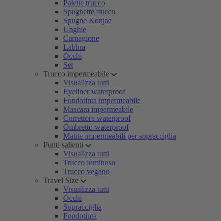
Palette trucco
Spugnette trucco
Spugne Konjac
Unghie
Carnagione
Labbra
Occhi
Set
Trucco impermeabile
Visualizza tutti
Eyeliner waterproof
Fondotinta impermeabile
Mascara impermeabile
Correttore waterproof
Ombretto waterproof
Matite impermeabili per sopracciglia
Punti salienti
Visualizza tutti
Trucco luminoso
Trucco vegano
Travel Size
Visualizza tutti
Occhi
Sopracciglia
Fondotinta