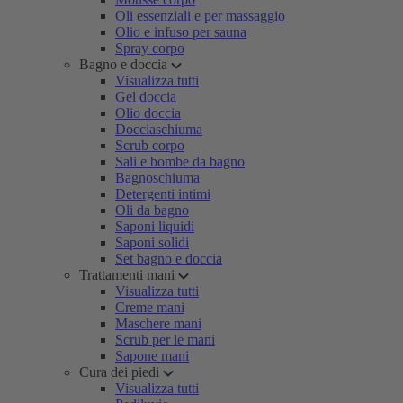
Oli essenziali e per massaggio
Olio e infuso per sauna
Spray corpo
Bagno e doccia
Visualizza tutti
Gel doccia
Olio doccia
Docciaschiuma
Scrub corpo
Sali e bombe da bagno
Bagnoschiuma
Detergenti intimi
Oli da bagno
Saponi liquidi
Saponi solidi
Set bagno e doccia
Trattamenti mani
Visualizza tutti
Creme mani
Maschere mani
Scrub per le mani
Sapone mani
Cura dei piedi
Visualizza tutti