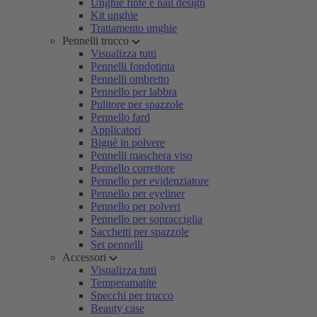
Unghie finte e nail design
Kit unghie
Trattamento unghie
Pennelli trucco
Visualizza tutti
Pennelli fondotinta
Pennelli ombretto
Pennello per labbra
Pulitore per spazzole
Pennello fard
Applicatori
Bignè in polvere
Pennelli maschera viso
Pennello correttore
Pennello per evidenziatore
Pennello per eyeliner
Pennello per polveri
Pennello per sopracciglia
Sacchetti per spazzole
Set pennelli
Accessori
Visualizza tutti
Temperamatite
Specchi per trucco
Beauty case