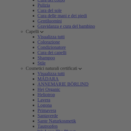
Pulizia
Cura del sole
Cura delle mani e dei piedi
Gentiluomini
Gravidanza e cura del bambino
Capelli
Visualizza tutti
Colorazione
Condizionatore
Cura dei capelli
Shampoo
Stile
Cosmetici naturali certificati
Visualizza tutti
MÁDARA
ANNEMARIE BÖRLIND
Hej Organic
Heliotrop
Lavera
Logona
Primavera
Santaverde
Sante Naturkosmetik
Tautropfen