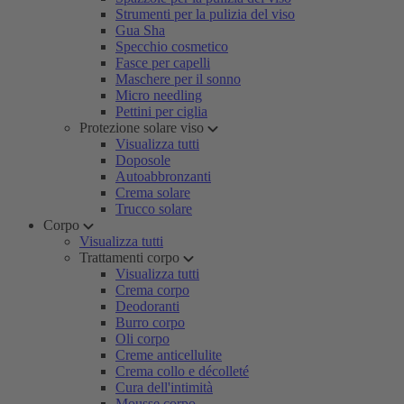
Strumenti per la pulizia del viso
Gua Sha
Specchio cosmetico
Fasce per capelli
Maschere per il sonno
Micro needling
Pettini per ciglia
Protezione solare viso
Visualizza tutti
Doposole
Autoabbronzanti
Crema solare
Trucco solare
Corpo
Visualizza tutti
Trattamenti corpo
Visualizza tutti
Crema corpo
Deodoranti
Burro corpo
Oli corpo
Creme anticellulite
Crema collo e décolleté
Cura dell'intimità
Mousse corpo