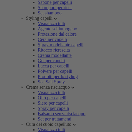
Sapone per capelli
Shampoo per ricci
Set shampoo
Styling capelli
Visualizza tutti
Agente schiumogeno
Protezione dal calore
Cera per capelli
Spray modellante capelli
Ritocco ricrescita
Crema modellante
Gel per capelli
Lacca per capelli
Polvere per capelli
Prodotti per lo styling
Sea Salt Spray
Crema senza risciacquo
Visualizza tutti
Olio per capelli
Siero per capelli
Spray per capelli
Balsamo senza risciacquo
Set per trattamenti
Cura del cuoio capelluto
Visualizza tutti