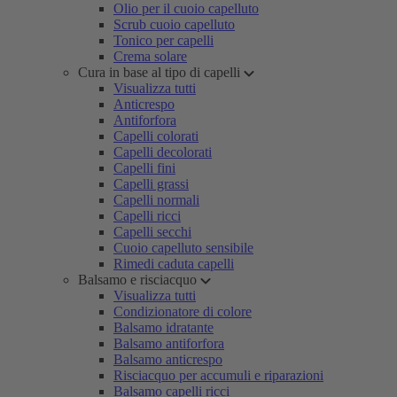
Olio per il cuoio capelluto
Scrub cuoio capelluto
Tonico per capelli
Crema solare
Cura in base al tipo di capelli
Visualizza tutti
Anticrespo
Antiforfora
Capelli colorati
Capelli decolorati
Capelli fini
Capelli grassi
Capelli normali
Capelli ricci
Capelli secchi
Cuoio capelluto sensibile
Rimedi caduta capelli
Balsamo e risciacquo
Visualizza tutti
Condizionatore di colore
Balsamo idratante
Balsamo antiforfora
Balsamo anticrespo
Risciacquo per accumuli e riparazioni
Balsamo capelli ricci