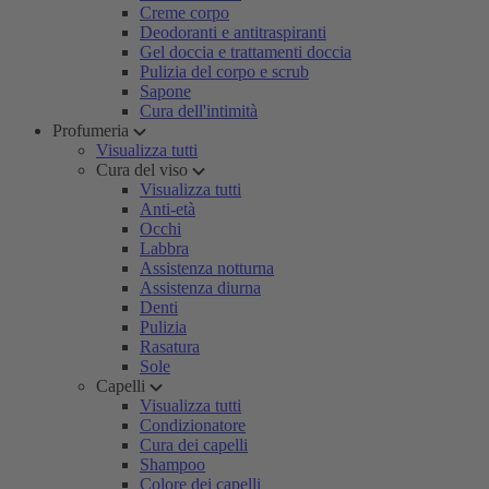
Creme corpo
Deodoranti e antitraspiranti
Gel doccia e trattamenti doccia
Pulizia del corpo e scrub
Sapone
Cura dell'intimità
Profumeria
Visualizza tutti
Cura del viso
Visualizza tutti
Anti-età
Occhi
Labbra
Assistenza notturna
Assistenza diurna
Denti
Pulizia
Rasatura
Sole
Capelli
Visualizza tutti
Condizionatore
Cura dei capelli
Shampoo
Colore dei capelli