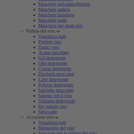
Maschere anti-imperfezioni
Maschere antietà
Maschere luminose
Maschere notte
Maschere per punti neri
Pulizia del viso
Visualizza tutti
Peeling viso
Tonici viso
Acqua micellare
Gel detergente
Olio detergente
Crema detergente
Dischetti struccanti
Latte detergente
Polvere detergente
Salviette struccanti
Sapone per il viso
Schiuma detergente
Set pulizia viso
Struccanti
Accessori viso
Visualizza tutti
Massaggio del viso
Spazzole per la pulizia del viso