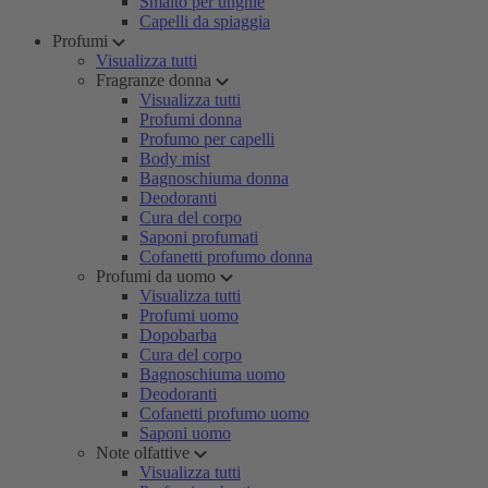
Smalto per unghie
Capelli da spiaggia
Profumi
Visualizza tutti
Fragranze donna
Visualizza tutti
Profumi donna
Profumo per capelli
Body mist
Bagnoschiuma donna
Deodoranti
Cura del corpo
Saponi profumati
Cofanetti profumo donna
Profumi da uomo
Visualizza tutti
Profumi uomo
Dopobarba
Cura del corpo
Bagnoschiuma uomo
Deodoranti
Cofanetti profumo uomo
Saponi uomo
Note olfattive
Visualizza tutti