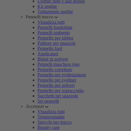
Unghie finte e nail design
Kit unghie
Trattamento unghie
Pennelli trucco
Visualizza tutti
Pennelli fondotinta
Pennelli ombretto
Pennello per labbra
Pulitore per spazzole
Pennello fard
Applicatori
Bignè in polvere
Pennelli maschera viso
Pennello correttore
Pennello per evidenziatore
Pennello per eyeliner
Pennello per polveri
Pennello per sopracciglia
Sacchetti per spazzole
Set pennelli
Accessori
Visualizza tutti
Temperamatite
Specchi per trucco
Beauty case