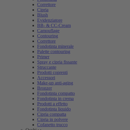
Correttore
Cipria
Blush
Evidenziatore
BB- & CC-Cream
Camouflage
Contouring
Correttore
Fondotinta minerale
Palette contouring
Primer
Spray e cipria fissante
Struccante
Prodotti coprenti
Accessori
Make-up anti-aging
Bronzer
Fondotinta compatto
Fondotinta in crema
Prodotti a effetto
Fondotinta liquido
Cipria compatta
Cipria in polvere
Cofanetto trucco
Occhi