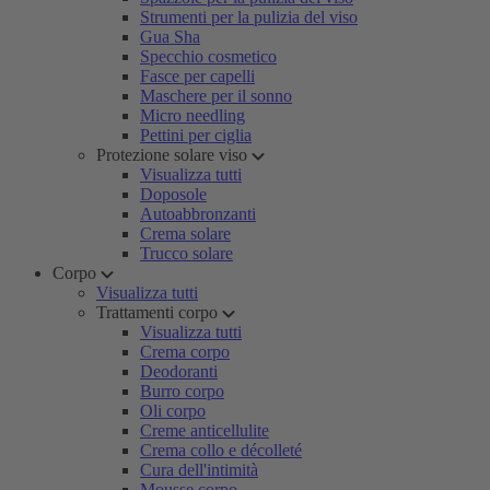
Strumenti per la pulizia del viso
Gua Sha
Specchio cosmetico
Fasce per capelli
Maschere per il sonno
Micro needling
Pettini per ciglia
Protezione solare viso
Visualizza tutti
Doposole
Autoabbronzanti
Crema solare
Trucco solare
Corpo
Visualizza tutti
Trattamenti corpo
Visualizza tutti
Crema corpo
Deodoranti
Burro corpo
Oli corpo
Creme anticellulite
Crema collo e décolleté
Cura dell'intimità
Mousse corpo