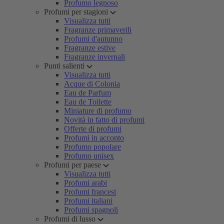
Profumo legnoso
Profumi per stagioni
Visualizza tutti
Fragranze primaverili
Profumi d'autunno
Fragranze estive
Fragranze invernali
Punti salienti
Visualizza tutti
Acque di Colonia
Eau de Parfum
Eau de Toilette
Miniature di profumo
Novità in fatto di profumi
Offerte di profumi
Profumi in acconto
Profumo popolare
Profumo unisex
Profumi per paese
Visualizza tutti
Profumi arabi
Profumi francesi
Profumi italiani
Profumi spagnoli
Profumi di lusso