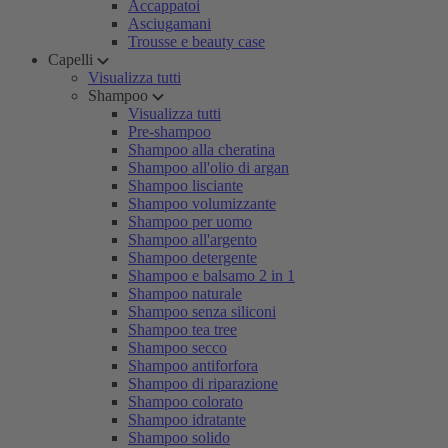
Accappatoi
Asciugamani
Trousse e beauty case
Capelli
Visualizza tutti
Shampoo
Visualizza tutti
Pre-shampoo
Shampoo alla cheratina
Shampoo all'olio di argan
Shampoo lisciante
Shampoo volumizzante
Shampoo per uomo
Shampoo all'argento
Shampoo detergente
Shampoo e balsamo 2 in 1
Shampoo naturale
Shampoo senza siliconi
Shampoo tea tree
Shampoo secco
Shampoo antiforfora
Shampoo di riparazione
Shampoo colorato
Shampoo idratante
Shampoo solido