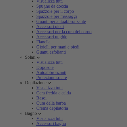
Visualizza tutti
Spugne da doccia
Spazzole per il corpo
Spazzole per massaggi
Guanti per autoabbronzante
Accessori piedi
Accessori per la cura del corpo
Accessori unghie
Flanella
Gioielli per mani e piedi
Guanti esfolianti
Solari
Visualizza tutti
Doposole
Autoabbronzanti
Protezione solare
Depilazione
Visualizza tutti
Cera fredda e calda
Rasoi
Cura della barba
Crema depilatoria
Bagno
Visualizza tutti
Accessori bagno