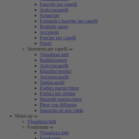
Fascette per capelli
Arricciacapelli
Scrunchie
Fermagli e barrette per capelli
Bottiglie spray
Accessori
Forcine per capelli
Nastri
Strumenti per capelli
Visualizza tutti
Raddrizzatore
Arricciacapelli
Bigodini termici
Asciugacapelli
Tagliacapelli
Forbici parrucchiere
Forbici per sfoltire
Mantelle parrucchiere
Phon con diffusore
Spazzola ad aria calda
Make-up
Visualizza tutti
Fondotinta
Visualizza tutti
Fondotinta