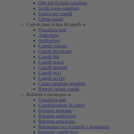
Olio per il cuoio capelluto
Scrub cuoio capelluto
Tonico per capelli
Crema solare
Cura in base al tipo di capelli
Visualizza tutti
Anticrespo
Antiforfora
Capelli colorati
Capelli decolorati
Capelli fini
Capelli grassi
Capelli normali
Capelli ricci
Capelli secchi
Cuoio capelluto sensibile
Rimedi caduta capelli
Balsamo e risciacquo
Visualizza tutti
Condizionatore di colore
Balsamo idratante
Balsamo antiforfora
Balsamo anticrespo
Risciacquo per accumuli e riparazioni
Balsamo capelli ricci