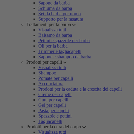
Sapone da barba
Schiuma da barba
Set da barba per uomo
Supporto per la rasatura
Trattamenti per la barba
Visualizza tutti
Balsamo da barba
Pettini e spazzole per barba
Oli per la barba
Trimmer e tagliacapelli
Sapone e shampoo da barba
Prodotti per capelli
Visualizza tutti
Shampoo
Pomate per capelli
Acconciatura
Prodotti per la caduta e la crescita dei capelli
Creme per capelli
Cura per capelli
Gel per capelli
Pasta per capelli
Spazzole e pettini
Tagliacapelli
Prodotti per la cura del corpo
Visualizza tutti