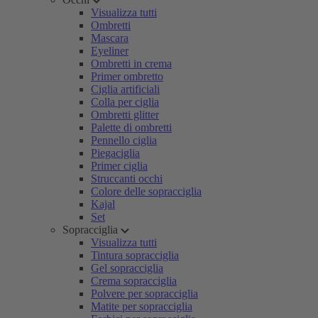
Visualizza tutti
Ombretti
Mascara
Eyeliner
Ombretti in crema
Primer ombretto
Ciglia artificiali
Colla per ciglia
Ombretti glitter
Palette di ombretti
Pennello ciglia
Piegaciglia
Primer ciglia
Struccanti occhi
Colore delle sopracciglia
Kajal
Set
Sopracciglia
Visualizza tutti
Tintura sopracciglia
Gel sopracciglia
Crema sopracciglia
Polvere per sopracciglia
Matite per sopracciglia