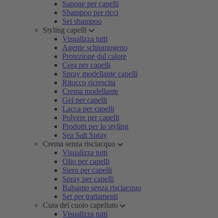
Sapone per capelli
Shampoo per ricci
Set shampoo
Styling capelli
Visualizza tutti
Agente schiumogeno
Protezione dal calore
Cera per capelli
Spray modellante capelli
Ritocco ricrescita
Crema modellante
Gel per capelli
Lacca per capelli
Polvere per capelli
Prodotti per lo styling
Sea Salt Spray
Crema senza risciacquo
Visualizza tutti
Olio per capelli
Siero per capelli
Spray per capelli
Balsamo senza risciacquo
Set per trattamenti
Cura del cuoio capelluto
Visualizza tutti