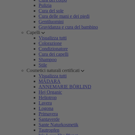
Pulizia
Cura del sole
Cura delle mani e dei piedi
Gentiluomini
Gravidanza e cura del bambino
Capelli
Visualizza tutti
Colorazione
Condizionatore
Cura dei capelli
Shampoo
Stile
Cosmetici naturali certificati
Visualizza tutti
MÁDARA
ANNEMARIE BÖRLIND
Hej Organic
Heliotrop
Lavera
Logona
Primavera
Santaverde
Sante Naturkosmetik
Tautropfen