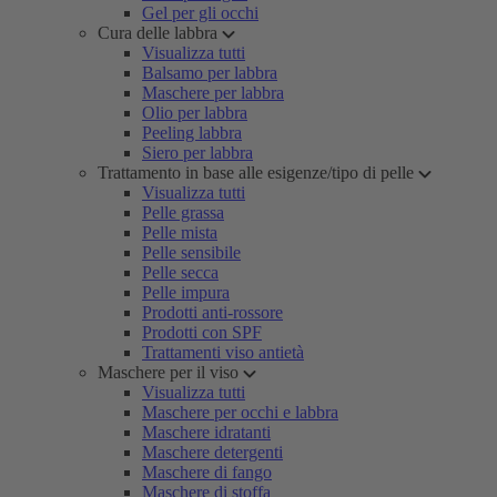
Gel per gli occhi
Cura delle labbra
Visualizza tutti
Balsamo per labbra
Maschere per labbra
Olio per labbra
Peeling labbra
Siero per labbra
Trattamento in base alle esigenze/tipo di pelle
Visualizza tutti
Pelle grassa
Pelle mista
Pelle sensibile
Pelle secca
Pelle impura
Prodotti anti-rossore
Prodotti con SPF
Trattamenti viso antietà
Maschere per il viso
Visualizza tutti
Maschere per occhi e labbra
Maschere idratanti
Maschere detergenti
Maschere di fango
Maschere di stoffa