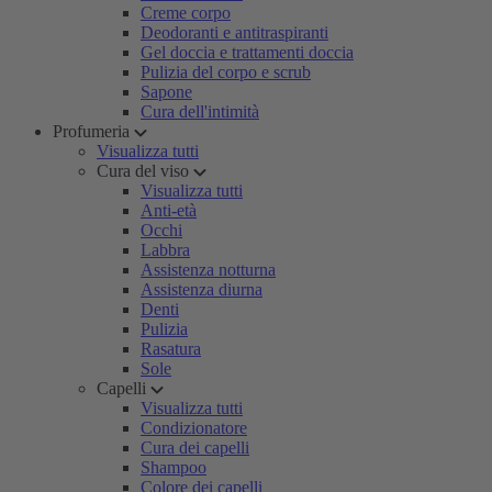
Creme corpo
Deodoranti e antitraspiranti
Gel doccia e trattamenti doccia
Pulizia del corpo e scrub
Sapone
Cura dell'intimità
Profumeria
Visualizza tutti
Cura del viso
Visualizza tutti
Anti-età
Occhi
Labbra
Assistenza notturna
Assistenza diurna
Denti
Pulizia
Rasatura
Sole
Capelli
Visualizza tutti
Condizionatore
Cura dei capelli
Shampoo
Colore dei capelli