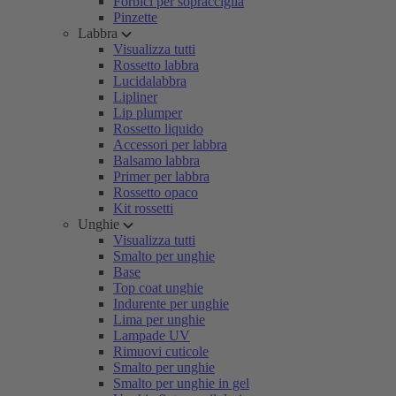
Forbici per sopracciglia
Pinzette
Labbra
Visualizza tutti
Rossetto labbra
Lucidalabbra
Lipliner
Lip plumper
Rossetto liquido
Accessori per labbra
Balsamo labbra
Primer per labbra
Rossetto opaco
Kit rossetti
Unghie
Visualizza tutti
Smalto per unghie
Base
Top coat unghie
Indurente per unghie
Lima per unghie
Lampade UV
Rimuovi cuticole
Smalto per unghie
Smalto per unghie in gel