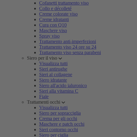
Cofanetti trattamento viso
Collo e décolleté
Creme colorate viso
Creme idratanti
Cura con Q10
Maschere viso
Spray viso
Trattamento anti-imperfezioni
Trattamento viso 24 ore su 24
Trattamento viso senza parabeni
Siero per il viso
Visualizza tutti
Sieri antirughe
Sieri al collagene
Siero idratante
Siero all'acido ialuronico
Sieri alla vitamina C
Fiale
Trattamenti occhi
Visualizza tutti
Siero per sopracciglia
Crema per gli occhi
Maschere e patch occhi
Sieri contorno occhi
Siero per ciglia