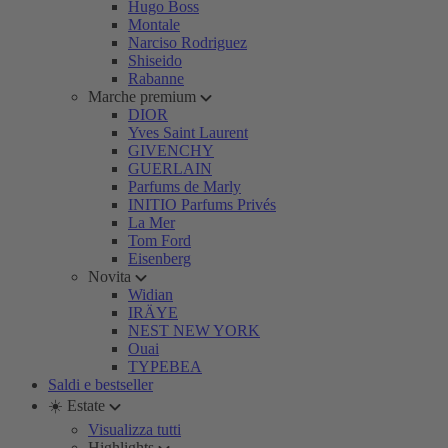
Hugo Boss
Montale
Narciso Rodriguez
Shiseido
Rabanne
Marche premium
DIOR
Yves Saint Laurent
GIVENCHY
GUERLAIN
Parfums de Marly
INITIO Parfums Privés
La Mer
Tom Ford
Eisenberg
Novita
Widian
IRÄYE
NEST NEW YORK
Ouai
TYPEBEA
Saldi e bestseller
☀️ Estate
Visualizza tutti
Highlights