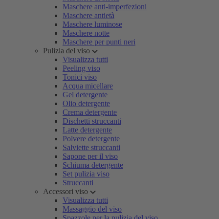
Maschere anti-imperfezioni
Maschere antietà
Maschere luminose
Maschere notte
Maschere per punti neri
Pulizia del viso
Visualizza tutti
Peeling viso
Tonici viso
Acqua micellare
Gel detergente
Olio detergente
Crema detergente
Dischetti struccanti
Latte detergente
Polvere detergente
Salviette struccanti
Sapone per il viso
Schiuma detergente
Set pulizia viso
Struccanti
Accessori viso
Visualizza tutti
Massaggio del viso
Spazzole per la pulizia del viso