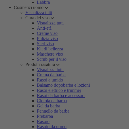
Labbra
Cosmetici uomo
Visualizza tutti
Cura del viso
Visualizza tutti
Anti-età
Creme viso
Pulizia viso
Sieri viso
Kit di bellezza
Maschere viso
Scrub per il viso
Prodotti rasatura
Visualizza tutti
Crema da barba
Rasoi a umido
Balsamo dopobarba e lozioni
Rasoi elettrico e trimmer
Rasoi da barba e accessori
Ciotola da barba
Gel da barba
Pennello da barba
Prebarba
Rasoio
Rasoio da uomo