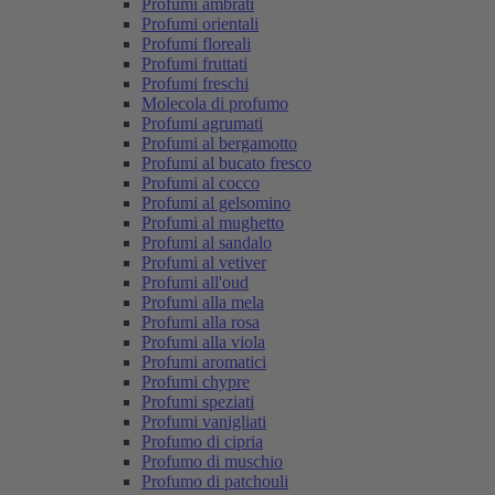
Profumi ambrati
Profumi orientali
Profumi floreali
Profumi fruttati
Profumi freschi
Molecola di profumo
Profumi agrumati
Profumi al bergamotto
Profumi al bucato fresco
Profumi al cocco
Profumi al gelsomino
Profumi al mughetto
Profumi al sandalo
Profumi al vetiver
Profumi all'oud
Profumi alla mela
Profumi alla rosa
Profumi alla viola
Profumi aromatici
Profumi chypre
Profumi speziati
Profumi vanigliati
Profumo di cipria
Profumo di muschio
Profumo di patchouli