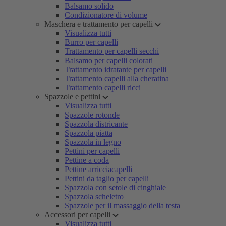
Balsamo solido
Condizionatore di volume
Maschera e trattamento per capelli
Visualizza tutti
Burro per capelli
Trattamento per capelli secchi
Balsamo per capelli colorati
Trattamento idratante per capelli
Trattamento capelli alla cheratina
Trattamento capelli ricci
Spazzole e pettini
Visualizza tutti
Spazzole rotonde
Spazzola districante
Spazzola piatta
Spazzola in legno
Pettini per capelli
Pettine a coda
Pettine arricciacapelli
Pettini da taglio per capelli
Spazzola con setole di cinghiale
Spazzola scheletro
Spazzole per il massaggio della testa
Accessori per capelli
Visualizza tutti