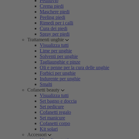
Pediluvio
Crema piedi
Maschere piedi
Peeling piedi
Rimedi per i calli
Cura dei piedi
Spray per piedi
Trattamenti unghie
Visualizza tutti
Lime per unghie
Solventi per unghie
Tagliaunghie e pinze
Oli e penne per la cura delle unghie
Forbici per unghie
Indurente per unghie
Smalti
Cofanetti beauty
Visualizza tutti
Set bagno e doccia
Set pedicure
Cofanetti regalo
Set manicure
Cofanetti corpo
Kit solari
Accessori