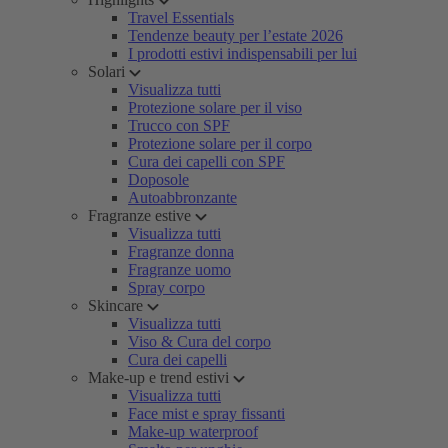
Travel Essentials
Tendenze beauty per l’estate 2026
I prodotti estivi indispensabili per lui
Solari
Visualizza tutti
Protezione solare per il viso
Trucco con SPF
Protezione solare per il corpo
Cura dei capelli con SPF
Doposole
Autoabbronzante
Fragranze estive
Visualizza tutti
Fragranze donna
Fragranze uomo
Spray corpo
Skincare
Visualizza tutti
Viso & Cura del corpo
Cura dei capelli
Make-up e trend estivi
Visualizza tutti
Face mist e spray fissanti
Make-up waterproof