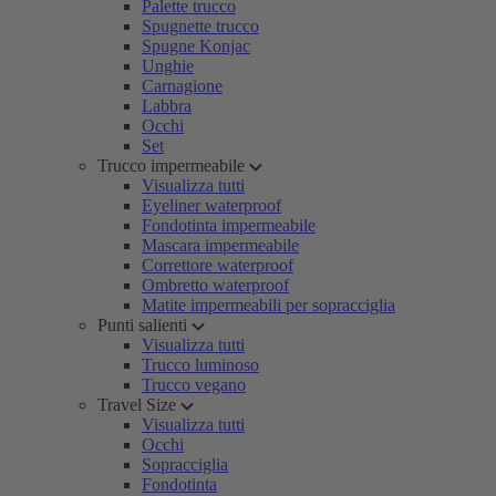
Palette trucco
Spugnette trucco
Spugne Konjac
Unghie
Carnagione
Labbra
Occhi
Set
Trucco impermeabile
Visualizza tutti
Eyeliner waterproof
Fondotinta impermeabile
Mascara impermeabile
Correttore waterproof
Ombretto waterproof
Matite impermeabili per sopracciglia
Punti salienti
Visualizza tutti
Trucco luminoso
Trucco vegano
Travel Size
Visualizza tutti
Occhi
Sopracciglia
Fondotinta