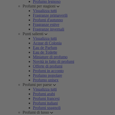
Profumo legnoso
Profumi per stagioni
Visualizza tutti
Fragranze primaverili
Profumi d'autunno
Fragranze estive
Fragranze invernali
Punti salienti
Visualizza tutti
Acque di Colonia
Eau de Parfum
Eau de Toilette
Miniature di profumo
Novità in fatto di profumi
Offerte di profumi
Profumi in acconto
Profumo popolare
Profumo unisex
Profumi per paese
Visualizza tutti
Profumi arabi
Profumi francesi
Profumi italiani
Profumi spagnoli
Profumi di lusso