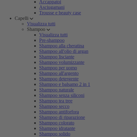
Accappatoi
Asciugamani
Trousse e beauty case
Capelli
Visualizza tutti
Shampoo
Visualizza tutti
Pre-shampoo
Shampoo alla cheratina
Shampoo all'olio di argan
Shampoo lisciante
Shampoo volumizzante
Shampoo per uomo
Shampoo all'argento
Shampoo detergente
Shampoo e balsamo 2 in 1
Shampoo naturale
Shampoo senza siliconi
Shampoo tea tree
Shampoo secco
Shampoo antiforfora
Shampoo di riparazione
Shampoo colorato
Shampoo idratante
Shampoo solido