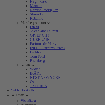
Hugo Boss
Montale
Narciso Rodriguez
Shiseido
Rabanne
Marche premium
DIOR
Yves Saint Laurent
GIVENCHY
GUERLAIN
Parfums de Marly
INITIO Parfums Privés
La Mer
Tom Ford
Eisenberg
Novita
Widian
IRÄYE
NEST NEW YORK
Ouai
TYPEBEA
Saldi e bestseller
☀️ Estate
Visualizza tutti
Highlights