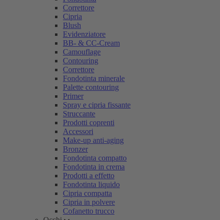
Correttore
Cipria
Blush
Evidenziatore
BB- & CC-Cream
Camouflage
Contouring
Correttore
Fondotinta minerale
Palette contouring
Primer
Spray e cipria fissante
Struccante
Prodotti coprenti
Accessori
Make-up anti-aging
Bronzer
Fondotinta compatto
Fondotinta in crema
Prodotti a effetto
Fondotinta liquido
Cipria compatta
Cipria in polvere
Cofanetto trucco
Occhi