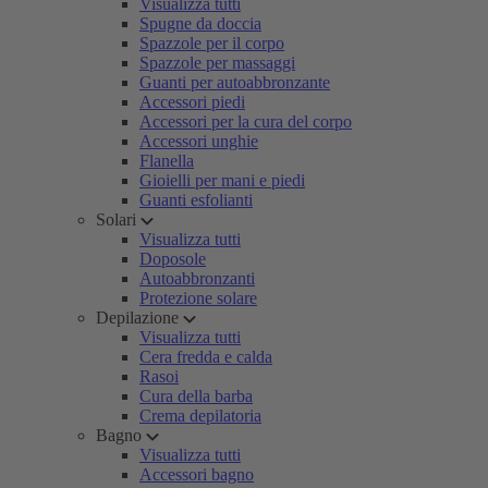
Visualizza tutti
Spugne da doccia
Spazzole per il corpo
Spazzole per massaggi
Guanti per autoabbronzante
Accessori piedi
Accessori per la cura del corpo
Accessori unghie
Flanella
Gioielli per mani e piedi
Guanti esfolianti
Solari
Visualizza tutti
Doposole
Autoabbronzanti
Protezione solare
Depilazione
Visualizza tutti
Cera fredda e calda
Rasoi
Cura della barba
Crema depilatoria
Bagno
Visualizza tutti
Accessori bagno