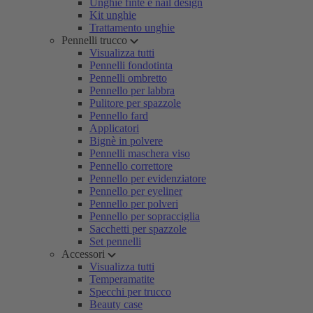
Unghie finte e nail design
Kit unghie
Trattamento unghie
Pennelli trucco
Visualizza tutti
Pennelli fondotinta
Pennelli ombretto
Pennello per labbra
Pulitore per spazzole
Pennello fard
Applicatori
Bignè in polvere
Pennelli maschera viso
Pennello correttore
Pennello per evidenziatore
Pennello per eyeliner
Pennello per polveri
Pennello per sopracciglia
Sacchetti per spazzole
Set pennelli
Accessori
Visualizza tutti
Temperamatite
Specchi per trucco
Beauty case