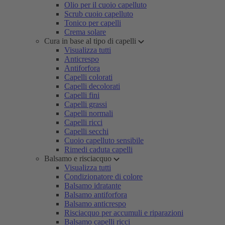
Olio per il cuoio capelluto
Scrub cuoio capelluto
Tonico per capelli
Crema solare
Cura in base al tipo di capelli
Visualizza tutti
Anticrespo
Antiforfora
Capelli colorati
Capelli decolorati
Capelli fini
Capelli grassi
Capelli normali
Capelli ricci
Capelli secchi
Cuoio capelluto sensibile
Rimedi caduta capelli
Balsamo e risciacquo
Visualizza tutti
Condizionatore di colore
Balsamo idratante
Balsamo antiforfora
Balsamo anticrespo
Risciacquo per accumuli e riparazioni
Balsamo capelli ricci