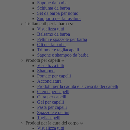
Sapone da barba
Schiuma da barba
Set da barba per uomo
Supporto per la rasatura
Trattamenti per la barba
Visualizza tutti
Balsamo da barba
Pettini e spazzole per barba
Oli per la barba
Trimmer e tagliacapelli
Sapone e shampoo da barba
Prodotti per capelli
Visualizza tutti
Shampoo
Pomate per capelli
Acconciatura
Prodotti per la caduta e la crescita dei capelli
Creme per capelli
Cura per capelli
Gel per capelli
Pasta per capelli
Spazzole e pettini
Tagliacapelli
Prodotti per la cura del corpo
Visualizza tutti