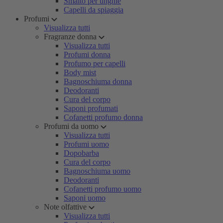
Smalto per unghie
Capelli da spiaggia
Profumi
Visualizza tutti
Fragranze donna
Visualizza tutti
Profumi donna
Profumo per capelli
Body mist
Bagnoschiuma donna
Deodoranti
Cura del corpo
Saponi profumati
Cofanetti profumo donna
Profumi da uomo
Visualizza tutti
Profumi uomo
Dopobarba
Cura del corpo
Bagnoschiuma uomo
Deodoranti
Cofanetti profumo uomo
Saponi uomo
Note olfattive
Visualizza tutti