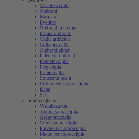
Visualizza tutti
Ombretti
Mascara
Eyeliner
Ombretti in crema
Primer ombretto
Ciglia artificiali
Colla per ciglia
Ombretti glitter
Palette di ombretti
Pennello ciglia
Piegaciglia
Primer ciglia
Struccanti occhi
Colore delle sopracciglia
Kajal
Set
Sopracciglia
Visualizza tutti
Tintura sopracciglia
Gel sopracciglia
Crema sopracciglia
Polvere per sopracciglia
Matite per sopracciglia