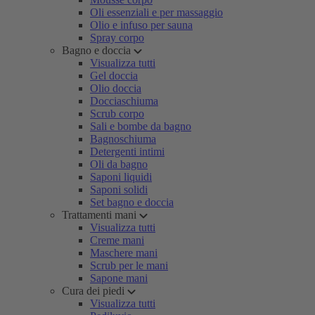
Oli essenziali e per massaggio
Olio e infuso per sauna
Spray corpo
Bagno e doccia
Visualizza tutti
Gel doccia
Olio doccia
Docciaschiuma
Scrub corpo
Sali e bombe da bagno
Bagnoschiuma
Detergenti intimi
Oli da bagno
Saponi liquidi
Saponi solidi
Set bagno e doccia
Trattamenti mani
Visualizza tutti
Creme mani
Maschere mani
Scrub per le mani
Sapone mani
Cura dei piedi
Visualizza tutti