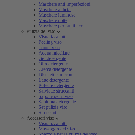
Maschere anti-imperfezioni
Maschere antietà
Maschere luminose
Maschere notte
Maschere per punti neri
Pulizia del viso
Visualizza tutti
Peeling viso
Tonici viso
Acqua micellare
Gel detergente
Olio detergente
Crema detergente
Dischetti struccanti
Latte detergente
Polvere detergente
Salviette struccanti
Sapone per il viso
Schiuma detergente
Set pulizia viso
Struccanti
Accessori viso
Visualizza tutti
Massaggio del viso
Spazzole per la pulizia del viso