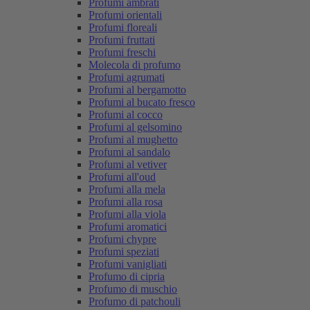
Profumi ambrati
Profumi orientali
Profumi floreali
Profumi fruttati
Profumi freschi
Molecola di profumo
Profumi agrumati
Profumi al bergamotto
Profumi al bucato fresco
Profumi al cocco
Profumi al gelsomino
Profumi al mughetto
Profumi al sandalo
Profumi al vetiver
Profumi all'oud
Profumi alla mela
Profumi alla rosa
Profumi alla viola
Profumi aromatici
Profumi chypre
Profumi speziati
Profumi vanigliati
Profumo di cipria
Profumo di muschio
Profumo di patchouli