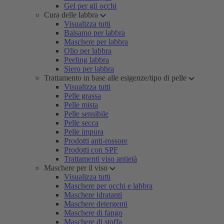
Gel per gli occhi
Cura delle labbra
Visualizza tutti
Balsamo per labbra
Maschere per labbra
Olio per labbra
Peeling labbra
Siero per labbra
Trattamento in base alle esigenze/tipo di pelle
Visualizza tutti
Pelle grassa
Pelle mista
Pelle sensibile
Pelle secca
Pelle impura
Prodotti anti-rossore
Prodotti con SPF
Trattamenti viso antietà
Maschere per il viso
Visualizza tutti
Maschere per occhi e labbra
Maschere idratanti
Maschere detergenti
Maschere di fango
Maschere di stoffa