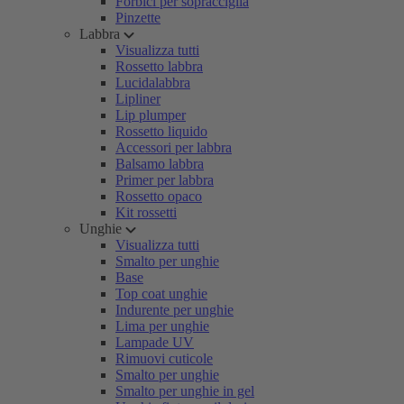
Forbici per sopracciglia
Pinzette
Labbra
Visualizza tutti
Rossetto labbra
Lucidalabbra
Lipliner
Lip plumper
Rossetto liquido
Accessori per labbra
Balsamo labbra
Primer per labbra
Rossetto opaco
Kit rossetti
Unghie
Visualizza tutti
Smalto per unghie
Base
Top coat unghie
Indurente per unghie
Lima per unghie
Lampade UV
Rimuovi cuticole
Smalto per unghie
Smalto per unghie in gel