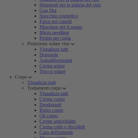
Strumenti per la pulizia del viso
Gua Sha
Specchio cosmetico
Fasce per capelli
Maschere per il sonno
Micro needling
Pettini per ciglia
Protezione solare viso
Visualizza tutti
Doposole
Autoabbronzanti
Crema solare
Trucco solare
Corpo
Visualizza tutti
Trattamenti corpo
Visualizza tutti
Crema corpo
Deodoranti
Burro corpo
Oli corpo
Creme anticellulite
Crema collo e décolleté
Cura dell'intimità
Mousse corpo