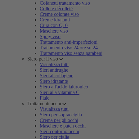
Cofanetti trattamento viso
Collo e décolleté
Creme colorate viso
Creme idratanti
Cura con Q10
Maschere viso
Spray viso
Trattamento anti-imperfezioni
Trattamento viso 24 ore su 24
Trattamento viso senza parabeni
Siero per il viso
Visualizza tutti
Sieri antirughe
Sieri al collagene
Siero idratante
Siero all'acido ialuronico
Sieri alla vitamina C
Fiale
Trattamenti occhi
Visualizza tutti
Siero per sopracciglia
Crema per gli occhi
Maschere e patch occhi
Sieri contorno occhi
Siero per ciglia