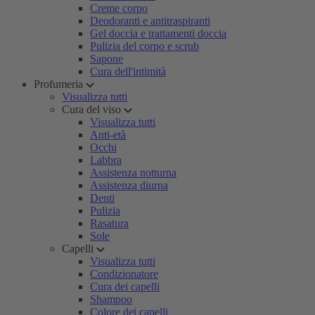
Creme corpo
Deodoranti e antitraspiranti
Gel doccia e trattamenti doccia
Pulizia del corpo e scrub
Sapone
Cura dell'intimità
Profumeria
Visualizza tutti
Cura del viso
Visualizza tutti
Anti-età
Occhi
Labbra
Assistenza notturna
Assistenza diurna
Denti
Pulizia
Rasatura
Sole
Capelli
Visualizza tutti
Condizionatore
Cura dei capelli
Shampoo
Colore dei capelli