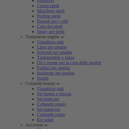
Pediluvio
Crema piedi
Maschere piedi
Peeling piedi
Rimedi per i calli
Cura dei piedi
Spray per piedi
Trattamenti unghie
Visualizza tutti
Lime per unghie
Solventi per unghie
Tagliaunghie e pinze
Oli e penne per la cura delle unghie
Forbici per unghie
Indurente per unghie
Smalti
Cofanetti beauty
Visualizza tutti
Set bagno e doccia
Set pedicure
Cofanetti regalo
Set manicure
Cofanetti corpo
Kit solari
Accessori