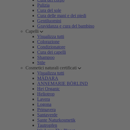
Pulizia
Cura del sole
Cura delle mani e dei piedi
Gentiluomini
Gravidanza e cura del bambino
Capelli
Visualizza tutti
Colorazione
Condizionatore
Cura dei capelli
Shampoo
Stile
Cosmetici naturali certificati
Visualizza tutti
MÁDARA
ANNEMARIE BÖRLIND
Hej Organic
Heliotrop
Lavera
Logona
Primavera
Santaverde
Sante Naturkosmetik
Tautropfen