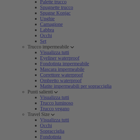
Palette trucco
Spugnette trucco
Spugne Konjac
Unghie
Carnagione
Labbra
Occhi
Set
Trucco impermeabile
Visualizza tutti
Eyeliner waterproof
Fondotinta impermeabile
Mascara impermeabile
Correttore waterproof
Ombretto waterproof
Matite impermeabili per sopracciglia
Punti salienti
Visualizza tutti
Trucco luminoso
Trucco vegano
Travel Size
Visualizza tutti
Occhi
Sopracciglia
Fondotinta