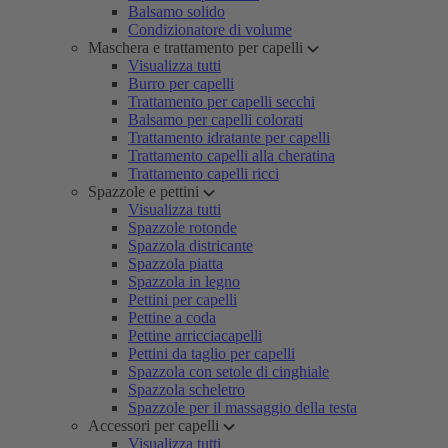
Balsamo solido
Condizionatore di volume
Maschera e trattamento per capelli
Visualizza tutti
Burro per capelli
Trattamento per capelli secchi
Balsamo per capelli colorati
Trattamento idratante per capelli
Trattamento capelli alla cheratina
Trattamento capelli ricci
Spazzole e pettini
Visualizza tutti
Spazzole rotonde
Spazzola districante
Spazzola piatta
Spazzola in legno
Pettini per capelli
Pettine a coda
Pettine arricciacapelli
Pettini da taglio per capelli
Spazzola con setole di cinghiale
Spazzola scheletro
Spazzole per il massaggio della testa
Accessori per capelli
Visualizza tutti