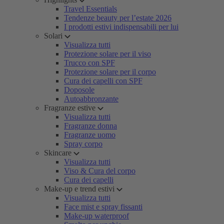
Travel Essentials
Tendenze beauty per l’estate 2026
I prodotti estivi indispensabili per lui
Solari
Visualizza tutti
Protezione solare per il viso
Trucco con SPF
Protezione solare per il corpo
Cura dei capelli con SPF
Doposole
Autoabbronzante
Fragranze estive
Visualizza tutti
Fragranze donna
Fragranze uomo
Spray corpo
Skincare
Visualizza tutti
Viso & Cura del corpo
Cura dei capelli
Make-up e trend estivi
Visualizza tutti
Face mist e spray fissanti
Make-up waterproof