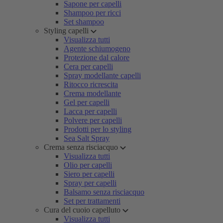
Sapone per capelli
Shampoo per ricci
Set shampoo
Styling capelli
Visualizza tutti
Agente schiumogeno
Protezione dal calore
Cera per capelli
Spray modellante capelli
Ritocco ricrescita
Crema modellante
Gel per capelli
Lacca per capelli
Polvere per capelli
Prodotti per lo styling
Sea Salt Spray
Crema senza risciacquo
Visualizza tutti
Olio per capelli
Siero per capelli
Spray per capelli
Balsamo senza risciacquo
Set per trattamenti
Cura del cuoio capelluto
Visualizza tutti