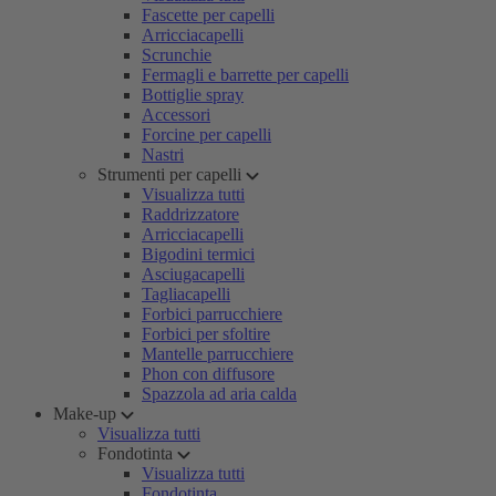
Fascette per capelli
Arricciacapelli
Scrunchie
Fermagli e barrette per capelli
Bottiglie spray
Accessori
Forcine per capelli
Nastri
Strumenti per capelli
Visualizza tutti
Raddrizzatore
Arricciacapelli
Bigodini termici
Asciugacapelli
Tagliacapelli
Forbici parrucchiere
Forbici per sfoltire
Mantelle parrucchiere
Phon con diffusore
Spazzola ad aria calda
Make-up
Visualizza tutti
Fondotinta
Visualizza tutti
Fondotinta