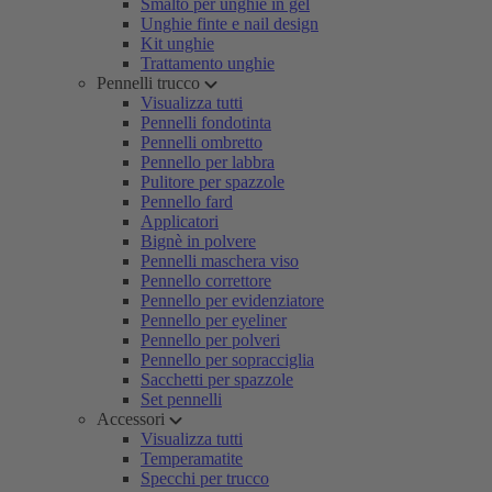
Smalto per unghie in gel
Unghie finte e nail design
Kit unghie
Trattamento unghie
Pennelli trucco
Visualizza tutti
Pennelli fondotinta
Pennelli ombretto
Pennello per labbra
Pulitore per spazzole
Pennello fard
Applicatori
Bignè in polvere
Pennelli maschera viso
Pennello correttore
Pennello per evidenziatore
Pennello per eyeliner
Pennello per polveri
Pennello per sopracciglia
Sacchetti per spazzole
Set pennelli
Accessori
Visualizza tutti
Temperamatite
Specchi per trucco