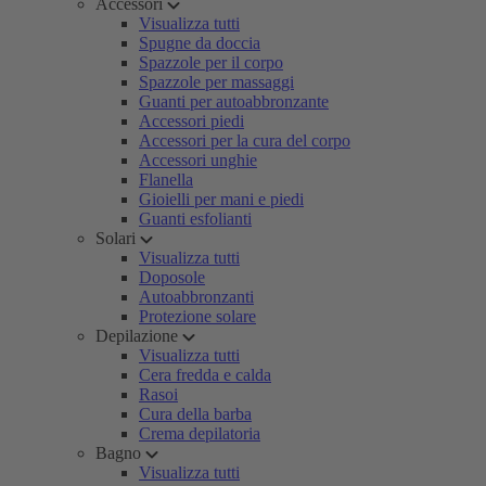
Accessori
Visualizza tutti
Spugne da doccia
Spazzole per il corpo
Spazzole per massaggi
Guanti per autoabbronzante
Accessori piedi
Accessori per la cura del corpo
Accessori unghie
Flanella
Gioielli per mani e piedi
Guanti esfolianti
Solari
Visualizza tutti
Doposole
Autoabbronzanti
Protezione solare
Depilazione
Visualizza tutti
Cera fredda e calda
Rasoi
Cura della barba
Crema depilatoria
Bagno
Visualizza tutti