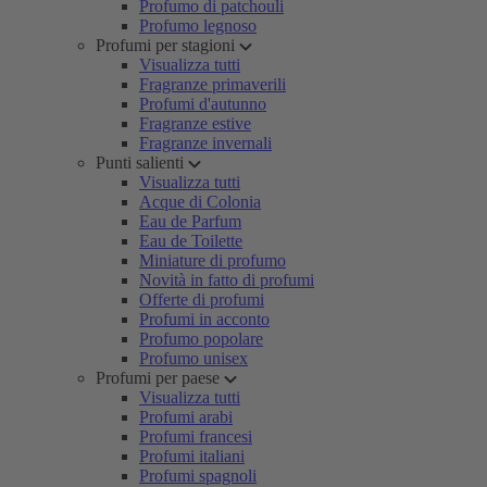
Profumo di patchouli
Profumo legnoso
Profumi per stagioni
Visualizza tutti
Fragranze primaverili
Profumi d'autunno
Fragranze estive
Fragranze invernali
Punti salienti
Visualizza tutti
Acque di Colonia
Eau de Parfum
Eau de Toilette
Miniature di profumo
Novità in fatto di profumi
Offerte di profumi
Profumi in acconto
Profumo popolare
Profumo unisex
Profumi per paese
Visualizza tutti
Profumi arabi
Profumi francesi
Profumi italiani
Profumi spagnoli