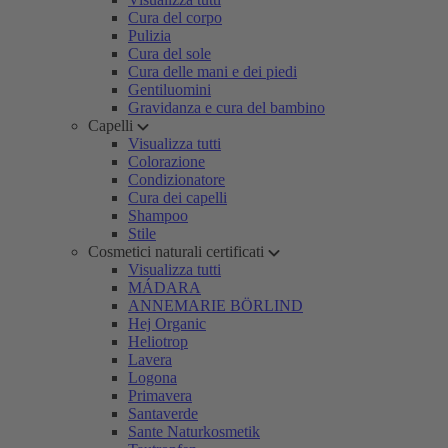
Cura del corpo
Pulizia
Cura del sole
Cura delle mani e dei piedi
Gentiluomini
Gravidanza e cura del bambino
Capelli
Visualizza tutti
Colorazione
Condizionatore
Cura dei capelli
Shampoo
Stile
Cosmetici naturali certificati
Visualizza tutti
MÁDARA
ANNEMARIE BÖRLIND
Hej Organic
Heliotrop
Lavera
Logona
Primavera
Santaverde
Sante Naturkosmetik