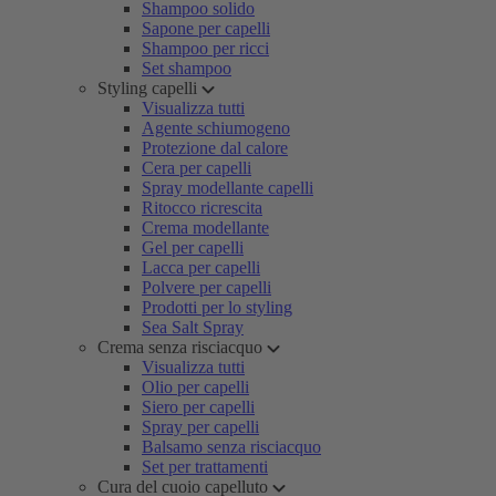
Shampoo solido
Sapone per capelli
Shampoo per ricci
Set shampoo
Styling capelli
Visualizza tutti
Agente schiumogeno
Protezione dal calore
Cera per capelli
Spray modellante capelli
Ritocco ricrescita
Crema modellante
Gel per capelli
Lacca per capelli
Polvere per capelli
Prodotti per lo styling
Sea Salt Spray
Crema senza risciacquo
Visualizza tutti
Olio per capelli
Siero per capelli
Spray per capelli
Balsamo senza risciacquo
Set per trattamenti
Cura del cuoio capelluto