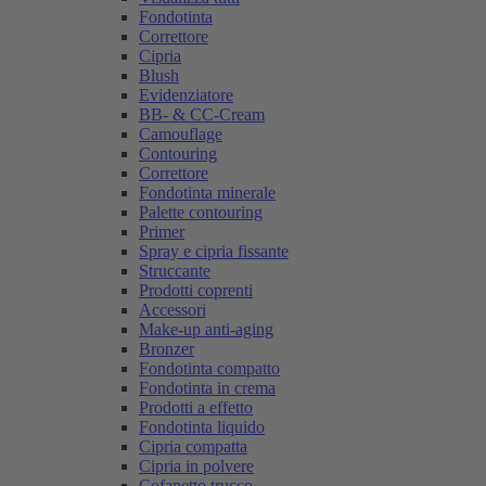
Fondotinta
Correttore
Cipria
Blush
Evidenziatore
BB- & CC-Cream
Camouflage
Contouring
Correttore
Fondotinta minerale
Palette contouring
Primer
Spray e cipria fissante
Struccante
Prodotti coprenti
Accessori
Make-up anti-aging
Bronzer
Fondotinta compatto
Fondotinta in crema
Prodotti a effetto
Fondotinta liquido
Cipria compatta
Cipria in polvere
Cofanetto trucco