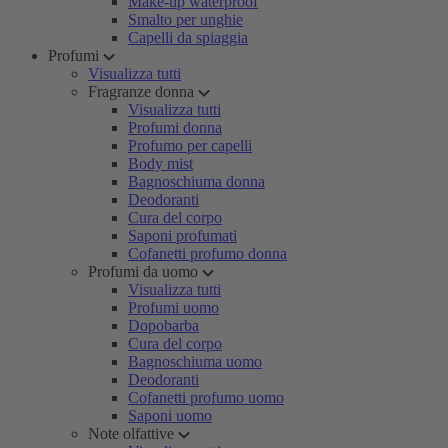
Make-up waterproof
Smalto per unghie
Capelli da spiaggia
Profumi
Visualizza tutti
Fragranze donna
Visualizza tutti
Profumi donna
Profumo per capelli
Body mist
Bagnoschiuma donna
Deodoranti
Cura del corpo
Saponi profumati
Cofanetti profumo donna
Profumi da uomo
Visualizza tutti
Profumi uomo
Dopobarba
Cura del corpo
Bagnoschiuma uomo
Deodoranti
Cofanetti profumo uomo
Saponi uomo
Note olfattive