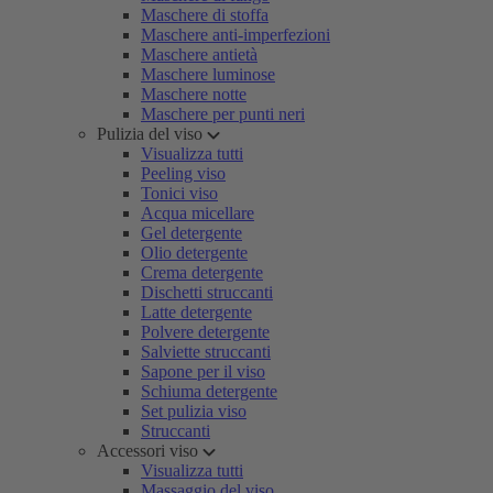
Maschere di stoffa
Maschere anti-imperfezioni
Maschere antietà
Maschere luminose
Maschere notte
Maschere per punti neri
Pulizia del viso
Visualizza tutti
Peeling viso
Tonici viso
Acqua micellare
Gel detergente
Olio detergente
Crema detergente
Dischetti struccanti
Latte detergente
Polvere detergente
Salviette struccanti
Sapone per il viso
Schiuma detergente
Set pulizia viso
Struccanti
Accessori viso
Visualizza tutti
Massaggio del viso