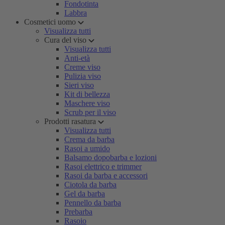
Fondotinta
Labbra
Cosmetici uomo
Visualizza tutti
Cura del viso
Visualizza tutti
Anti-età
Creme viso
Pulizia viso
Sieri viso
Kit di bellezza
Maschere viso
Scrub per il viso
Prodotti rasatura
Visualizza tutti
Crema da barba
Rasoi a umido
Balsamo dopobarba e lozioni
Rasoi elettrico e trimmer
Rasoi da barba e accessori
Ciotola da barba
Gel da barba
Pennello da barba
Prebarba
Rasoio