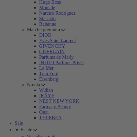
Hugo Boss
Montale
Narciso Rodriguez
Shiseido
Rabanne
Marche premium
DIOR
Yves Saint Laurent
GIVENCHY
GUERLAIN
Parfums de Marly
INITIO Parfums Privés
La Mer
Tom Ford
Eisenberg
Novita
Widian
IRÄYE
NEST NEW YORK
Farmacy Beauty
Ouai
TYPEBEA
Sale
☀️ Estate
Visualizza tutti