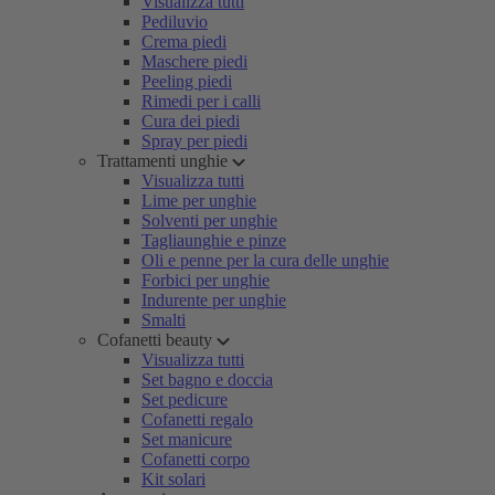
Visualizza tutti
Pediluvio
Crema piedi
Maschere piedi
Peeling piedi
Rimedi per i calli
Cura dei piedi
Spray per piedi
Trattamenti unghie
Visualizza tutti
Lime per unghie
Solventi per unghie
Tagliaunghie e pinze
Oli e penne per la cura delle unghie
Forbici per unghie
Indurente per unghie
Smalti
Cofanetti beauty
Visualizza tutti
Set bagno e doccia
Set pedicure
Cofanetti regalo
Set manicure
Cofanetti corpo
Kit solari