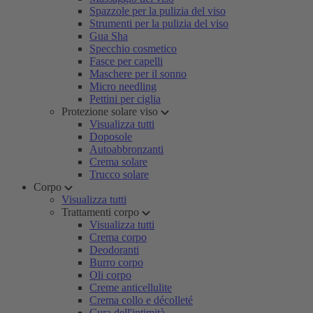
Spazzole per la pulizia del viso
Strumenti per la pulizia del viso
Gua Sha
Specchio cosmetico
Fasce per capelli
Maschere per il sonno
Micro needling
Pettini per ciglia
Protezione solare viso
Visualizza tutti
Doposole
Autoabbronzanti
Crema solare
Trucco solare
Corpo
Visualizza tutti
Trattamenti corpo
Visualizza tutti
Crema corpo
Deodoranti
Burro corpo
Oli corpo
Creme anticellulite
Crema collo e décolleté
Cura dell'intimità