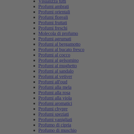
Visualizza tutti
Profumi ambrati
Profumi orientali
Profumi floreali
Profumi fruttati
Profumi freschi
Molecola di profumo
Profumi agrumati
Profumi al bergamotto
Profumi al bucato fresco
Profumi al cocco
Profumi al gelsomino
Profumi al mughetto
Profumi al sandalo
Profumi al vetiver
Profumi all'oud
Profumi alla mela
Profumi alla rosa
Profumi alla viola
Profumi aromatici
Profumi chypre
Profumi speziati
Profumi vanigliati
Profumo di cipria
Profumo di muschio