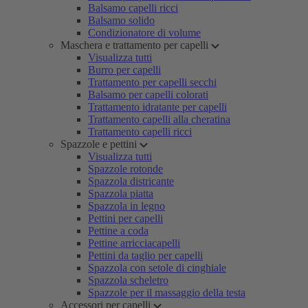
Balsamo capelli ricci
Balsamo solido
Condizionatore di volume
Maschera e trattamento per capelli
Visualizza tutti
Burro per capelli
Trattamento per capelli secchi
Balsamo per capelli colorati
Trattamento idratante per capelli
Trattamento capelli alla cheratina
Trattamento capelli ricci
Spazzole e pettini
Visualizza tutti
Spazzole rotonde
Spazzola districante
Spazzola piatta
Spazzola in legno
Pettini per capelli
Pettine a coda
Pettine arricciacapelli
Pettini da taglio per capelli
Spazzola con setole di cinghiale
Spazzola scheletro
Spazzole per il massaggio della testa
Accessori per capelli