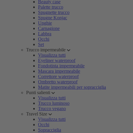
Beauty case
Palette trucco
Spugnette trucco
Spugne Konjac
Unghie
Carnagione
Labbra
Occhi
Set
Trucco impermeabile
Visualizza tutti
Eyeliner waterproof
Fondotinta impermeabile
Mascara impermeabile
Correttore waterproof
Ombretto waterproof
Matite impermeabili per sopracciglia
Punti salienti
Visualizza tutti
Trucco luminoso
Trucco vegano
Travel Size
Visualizza tutti
Occhi
Sopracciglia