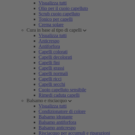
Visualizza tutti
Olio per il cuoio capelluto
Scrub cuoio capelluto
Tonico per capelli
Crema solare
Cura in base al tipo di capelli
Visualizza tutti
Anticrespo
Antiforfora
Capelli colorati
Capelli decolorati
Capelli fini
Capelli grassi
Capelli normali
Capelli ricci
Capelli secchi
Cuoio capelluto sensibile
Rimedi caduta capelli
Balsamo e risciacquo
Visualizza tutti
Condizionatore di colore
Balsamo idratante
Balsamo antiforfora
Balsamo anticrespo
Risciacquo per accumuli e riparazioni