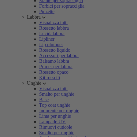
Matite per sopracciglia
Forbici per sopracciglia
Pinzette
Labbra
Visualizza tutti
Rossetto labbra
Lucidalabbra
Lipliner
Lip plumper
Rossetto liquido
Accessori per labbra
Balsamo labbra
Primer per labbra
Rossetto opaco
Kit rossetti
Unghie
Visualizza tutti
Smalto per unghie
Base
Top coat unghie
Indurente per unghie
Lima per unghie
Lampade UV
Rimuovi cuticole
Smalto per unghie