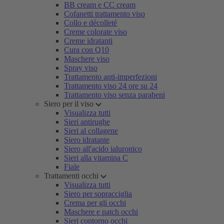
BB cream e CC cream
Cofanetti trattamento viso
Collo e décolleté
Creme colorate viso
Creme idratanti
Cura con Q10
Maschere viso
Spray viso
Trattamento anti-imperfezioni
Trattamento viso 24 ore su 24
Trattamento viso senza parabeni
Siero per il viso
Visualizza tutti
Sieri antirughe
Sieri al collagene
Siero idratante
Siero all'acido ialuronico
Sieri alla vitamina C
Fiale
Trattamenti occhi
Visualizza tutti
Siero per sopracciglia
Crema per gli occhi
Maschere e patch occhi
Sieri contorno occhi