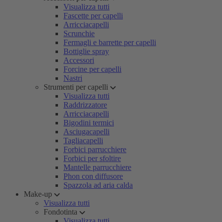
Visualizza tutti
Fascette per capelli
Arricciacapelli
Scrunchie
Fermagli e barrette per capelli
Bottiglie spray
Accessori
Forcine per capelli
Nastri
Strumenti per capelli
Visualizza tutti
Raddrizzatore
Arricciacapelli
Bigodini termici
Asciugacapelli
Tagliacapelli
Forbici parrucchiere
Forbici per sfoltire
Mantelle parrucchiere
Phon con diffusore
Spazzola ad aria calda
Make-up
Visualizza tutti
Fondotinta
Visualizza tutti