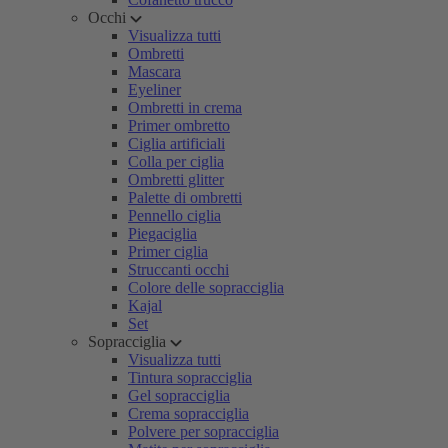
Occhi
Visualizza tutti
Ombretti
Mascara
Eyeliner
Ombretti in crema
Primer ombretto
Ciglia artificiali
Colla per ciglia
Ombretti glitter
Palette di ombretti
Pennello ciglia
Piegaciglia
Primer ciglia
Struccanti occhi
Colore delle sopracciglia
Kajal
Set
Sopracciglia
Visualizza tutti
Tintura sopracciglia
Gel sopracciglia
Crema sopracciglia
Polvere per sopracciglia