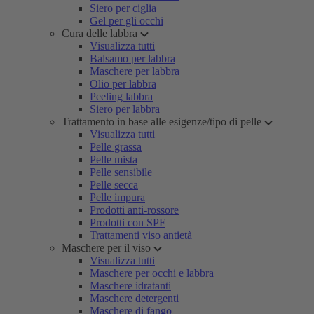
Siero per ciglia
Gel per gli occhi
Cura delle labbra
Visualizza tutti
Balsamo per labbra
Maschere per labbra
Olio per labbra
Peeling labbra
Siero per labbra
Trattamento in base alle esigenze/tipo di pelle
Visualizza tutti
Pelle grassa
Pelle mista
Pelle sensibile
Pelle secca
Pelle impura
Prodotti anti-rossore
Prodotti con SPF
Trattamenti viso antietà
Maschere per il viso
Visualizza tutti
Maschere per occhi e labbra
Maschere idratanti
Maschere detergenti
Maschere di fango