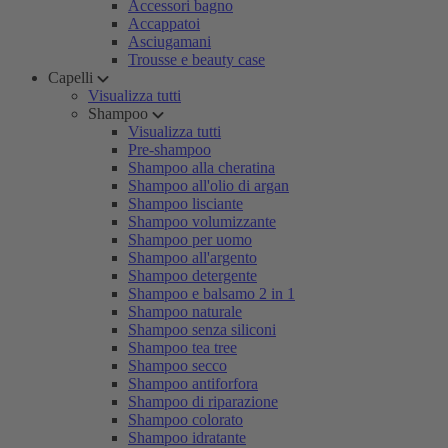
Accessori bagno
Accappatoi
Asciugamani
Trousse e beauty case
Capelli
Visualizza tutti
Shampoo
Visualizza tutti
Pre-shampoo
Shampoo alla cheratina
Shampoo all'olio di argan
Shampoo lisciante
Shampoo volumizzante
Shampoo per uomo
Shampoo all'argento
Shampoo detergente
Shampoo e balsamo 2 in 1
Shampoo naturale
Shampoo senza siliconi
Shampoo tea tree
Shampoo secco
Shampoo antiforfora
Shampoo di riparazione
Shampoo colorato
Shampoo idratante