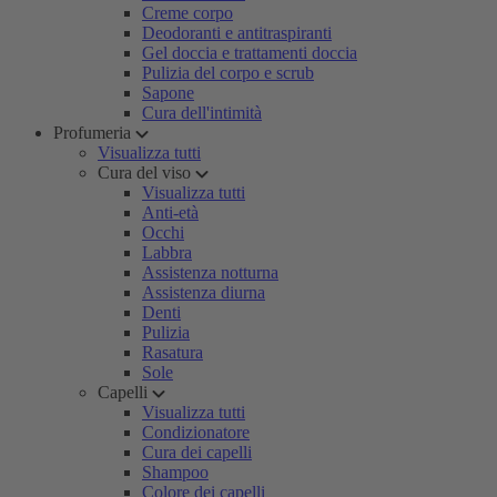
Creme corpo
Deodoranti e antitraspiranti
Gel doccia e trattamenti doccia
Pulizia del corpo e scrub
Sapone
Cura dell'intimità
Profumeria
Visualizza tutti
Cura del viso
Visualizza tutti
Anti-età
Occhi
Labbra
Assistenza notturna
Assistenza diurna
Denti
Pulizia
Rasatura
Sole
Capelli
Visualizza tutti
Condizionatore
Cura dei capelli
Shampoo
Colore dei capelli