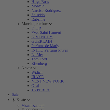
Hugo Boss
Montale
Narciso Rodriguez
Shiseido
Rabanne
Marche premium
DIOR
Yves Saint Laurent
GIVENCHY
GUERLAIN
Parfums de Marly
INITIO Parfums Privés
La Mer
Tom Ford
Eisenberg
Novita
Widian
IRÄYE
NEST NEW YORK
Ouai
TYPEBEA
Sale
☀️ Estate
Visualizza tutti
Highlights