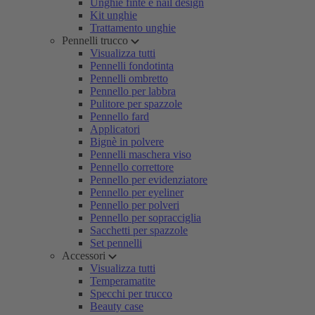
Unghie finte e nail design
Kit unghie
Trattamento unghie
Pennelli trucco
Visualizza tutti
Pennelli fondotinta
Pennelli ombretto
Pennello per labbra
Pulitore per spazzole
Pennello fard
Applicatori
Bignè in polvere
Pennelli maschera viso
Pennello correttore
Pennello per evidenziatore
Pennello per eyeliner
Pennello per polveri
Pennello per sopracciglia
Sacchetti per spazzole
Set pennelli
Accessori
Visualizza tutti
Temperamatite
Specchi per trucco
Beauty case