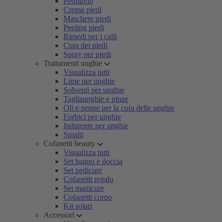
Pediluvio
Crema piedi
Maschere piedi
Peeling piedi
Rimedi per i calli
Cura dei piedi
Spray per piedi
Trattamenti unghie
Visualizza tutti
Lime per unghie
Solventi per unghie
Tagliaunghie e pinze
Oli e penne per la cura delle unghie
Forbici per unghie
Indurente per unghie
Smalti
Cofanetti beauty
Visualizza tutti
Set bagno e doccia
Set pedicure
Cofanetti regalo
Set manicure
Cofanetti corpo
Kit solari
Accessori