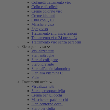
Cofanetti trattamento viso
Collo e décolleté
Creme colorate viso
Creme idratanti
Cura con Q10
Maschere viso
Spray viso
Trattamento anti-imperfezioni
Trattamento viso 24 ore su 24
Trattamento viso senza parabeni
Siero per il viso
Visualizza tutti
Sieri antirughe
Sieri al collagene
Siero idratante
Siero all'acido ialuronico
Sieri alla vitamina C
Fiale
Trattamenti occhi
Visualizza tutti
Siero per sopracciglia
Crema per gli occhi
Maschere e patch occhi
Sieri contorno occhi
Siero per ciglia