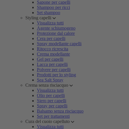
Sapone per capelli
Shampoo per ricci
Set shampoo
Styling capelli
Visualizza tutti
Agente schiumogeno
Protezione dal calore
Cera per capelli
Spray modellante capelli
Ritocco ricrescita
Crema modellante
Gel per capelli
Lacca per capelli
Polvere per capelli
Prodotti per lo styling
Sea Salt Spray
Crema senza risciacquo
Visualizza tutti
Olio per capelli
Siero per capelli
Spray per capelli
Balsamo senza risciacquo
Set per trattamenti
Cura del cuoio capelluto
Visualizza tutti