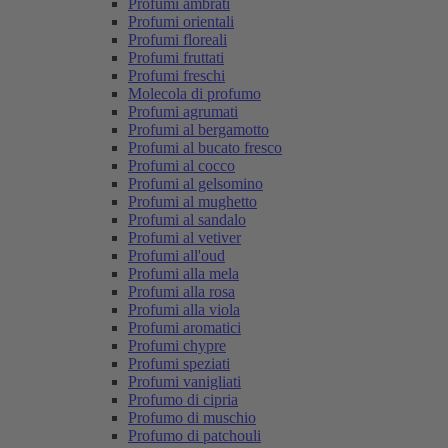
Profumi ambrati
Profumi orientali
Profumi floreali
Profumi fruttati
Profumi freschi
Molecola di profumo
Profumi agrumati
Profumi al bergamotto
Profumi al bucato fresco
Profumi al cocco
Profumi al gelsomino
Profumi al mughetto
Profumi al sandalo
Profumi al vetiver
Profumi all'oud
Profumi alla mela
Profumi alla rosa
Profumi alla viola
Profumi aromatici
Profumi chypre
Profumi speziati
Profumi vanigliati
Profumo di cipria
Profumo di muschio
Profumo di patchouli