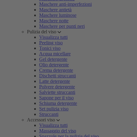
Maschere anti-imperfezioni
Maschere antietà
Maschere luminose
Maschere notte
Maschere per punti neri
Pulizia del viso
Visualizza tutti
Peeling viso
Tonici viso
Acqua micellare
Gel detergente
Olio detergente
Crema detergente
Dischetti struccanti
Latte detergente
Polvere detergente
Salviette struccanti
Sapone per il viso
Schiuma detergente
Set pulizia viso
Struccanti
Accessori viso
Visualizza tutti
Massaggio del viso
Spazzole per la pulizia del viso