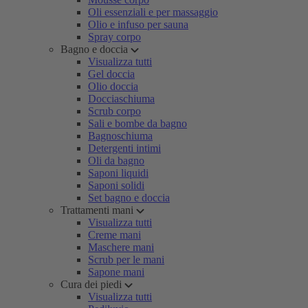
Oli essenziali e per massaggio
Olio e infuso per sauna
Spray corpo
Bagno e doccia
Visualizza tutti
Gel doccia
Olio doccia
Docciaschiuma
Scrub corpo
Sali e bombe da bagno
Bagnoschiuma
Detergenti intimi
Oli da bagno
Saponi liquidi
Saponi solidi
Set bagno e doccia
Trattamenti mani
Visualizza tutti
Creme mani
Maschere mani
Scrub per le mani
Sapone mani
Cura dei piedi
Visualizza tutti