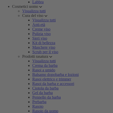
Labbra
Cosmetici uomo
Visualizza tutti
Cura del viso
Visualizza tutti
Anti-età
Creme viso
Pulizia viso
Sieri viso
Kit di bellezza
Maschere viso
Scrub per il viso
Prodotti rasatura
Visualizza tutti
Crema da barba
Rasoi a umido
Balsamo dopobarba e lozioni
Rasoi elettrico e trimmer
Rasoi da barba e accessori
Ciotola da barba
Gel da barba
Pennello da barba
Prebarba
Rasoio
Rasoio da uomo