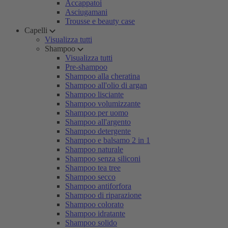
Accappatoi
Asciugamani
Trousse e beauty case
Capelli
Visualizza tutti
Shampoo
Visualizza tutti
Pre-shampoo
Shampoo alla cheratina
Shampoo all'olio di argan
Shampoo lisciante
Shampoo volumizzante
Shampoo per uomo
Shampoo all'argento
Shampoo detergente
Shampoo e balsamo 2 in 1
Shampoo naturale
Shampoo senza siliconi
Shampoo tea tree
Shampoo secco
Shampoo antiforfora
Shampoo di riparazione
Shampoo colorato
Shampoo idratante
Shampoo solido