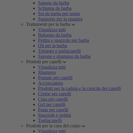
Sapone da barba
Schiuma da barba
Set da barba per uomo
Supporto per la rasatura
Trattamenti per la barba
Visualizza tutti
Balsamo da barba
Pettini e spazzole per barba
Oli per la barba
Trimmer e tagliacapelli
Sapone e shampoo da barba
Prodotti per capelli
Visualizza tutti
Shampoo
Pomate per capelli
Acconciatura
Prodotti per la caduta e la crescita dei capelli
Creme per capelli
Cura per capelli
Gel per capelli
Pasta per capelli
Spazzole e pettini
Tagliacapelli
Prodotti per la cura del corpo
Visualizza tutti