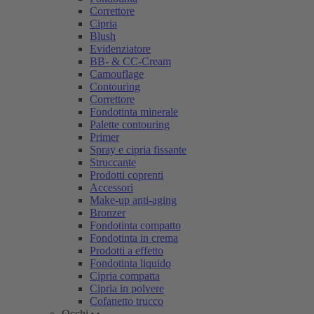
Correttore
Cipria
Blush
Evidenziatore
BB- & CC-Cream
Camouflage
Contouring
Correttore
Fondotinta minerale
Palette contouring
Primer
Spray e cipria fissante
Struccante
Prodotti coprenti
Accessori
Make-up anti-aging
Bronzer
Fondotinta compatto
Fondotinta in crema
Prodotti a effetto
Fondotinta liquido
Cipria compatta
Cipria in polvere
Cofanetto trucco
Occhi