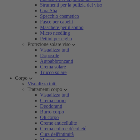
Strumenti per la pulizia del viso
Gua Sha
Specchio cosmetico
Fasce per capelli
Maschere per il sonno
Micro needling
Pettini per ciglia
Protezione solare viso
Visualizza tutti
Doposole
Autoabbronzanti
Crema solare
Trucco solare
Corpo
Visualizza tutti
Trattamenti corpo
Visualizza tutti
Crema corpo
Deodoranti
Burro corpo
Oli corpo
Creme anticellulite
Crema collo e décolleté
Cura dell'intimità
Mousse corpo