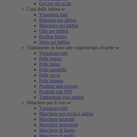
Gel per gli occhi
Cura delle labbra
Visualizza tutti
Balsamo per labbra
Maschere per labbra
Olio per labbra
Peeling labbra
Siero per labbra
Trattamento in base alle esigenze/tipo di pelle
Visualizza tutti
Pelle grassa
Pelle mista
Pelle sensibile
Pelle secca
Pelle impura
Prodotti anti-rossore
Prodotti con SPF
Trattamenti viso antietà
Maschere per il viso
Visualizza tutti
Maschere per occhi e labbra
Maschere idratanti
Maschere detergenti
Maschere di fango
Maschere di stoffa