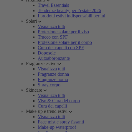
Travel Essentials
Tendenze beauty per l’estate 2026
I prodotti estivi indispensabili per lui
Solari
Visualizza tutti
Protezione solare per il viso
Trucco con SPF
Protezione solare per il corpo
Cura dei capelli con SPF
Doposole
Autoabbronzante
Fragranze estive
Visualizza tutti
Fragranze donna
Fragranze uomo
Spray corpo
Skincare
Visualizza tutti
Viso & Cura del corpo
Cura dei capelli
Make-up e trend estivi
Visualizza tutti
Face mist e spray fissanti
Make-up waterproof