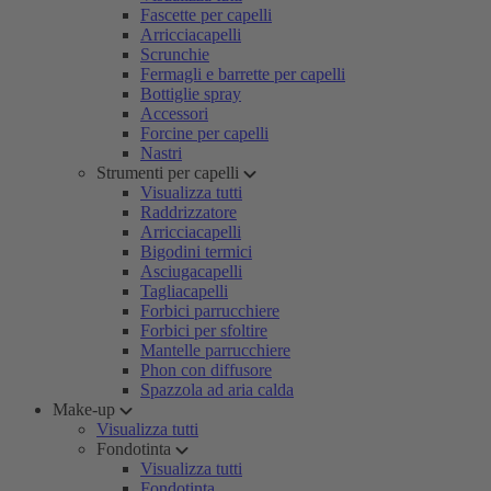
Fascette per capelli
Arricciacapelli
Scrunchie
Fermagli e barrette per capelli
Bottiglie spray
Accessori
Forcine per capelli
Nastri
Strumenti per capelli
Visualizza tutti
Raddrizzatore
Arricciacapelli
Bigodini termici
Asciugacapelli
Tagliacapelli
Forbici parrucchiere
Forbici per sfoltire
Mantelle parrucchiere
Phon con diffusore
Spazzola ad aria calda
Make-up
Visualizza tutti
Fondotinta
Visualizza tutti
Fondotinta