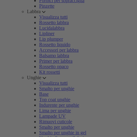
Forbici per sopracciglia
Pinzette
Labbra
Visualizza tutti
Rossetto labbra
Lucidalabbra
Lipliner
Lip plumper
Rossetto liquido
Accessori per labbra
Balsamo labbra
Primer per labbra
Rossetto opaco
Kit rossetti
Unghie
Visualizza tutti
Smalto per unghie
Base
Top coat unghie
Indurente per unghie
Lima per unghie
Lampade UV
Rimuovi cuticole
Smalto per unghie
Smalto per unghie in gel