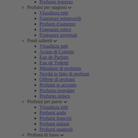
Profumo legnoso
Profumi per stagioni
Visualizza tutti
Fragranze primaverili
Profumi d'autunno
Fragranze estive
Fragranze invernali
Punti salienti
Visualizza tutti
Acque di Colonia
Eau de Parfum
Eau de Toilette
Miniature di profumo
Novità in fatto di profumi
Offerte di profumi
Profumi in acconto
Profumo popolare
Profumo unisex
Profumi per paese
Visualizza tutti
Profumi arabi
Profumi francesi
Profumi italiani
Profumi spagnoli
Profumi di lusso