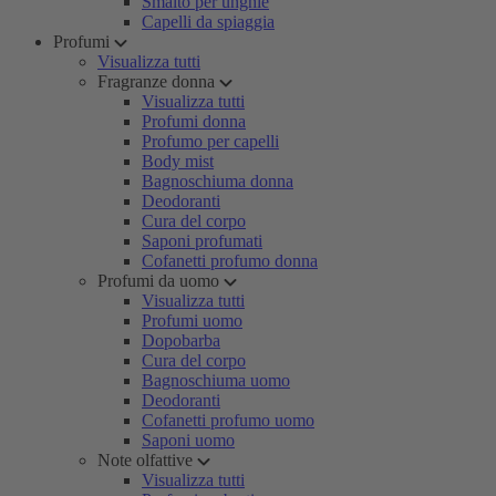
Smalto per unghie
Capelli da spiaggia
Profumi
Visualizza tutti
Fragranze donna
Visualizza tutti
Profumi donna
Profumo per capelli
Body mist
Bagnoschiuma donna
Deodoranti
Cura del corpo
Saponi profumati
Cofanetti profumo donna
Profumi da uomo
Visualizza tutti
Profumi uomo
Dopobarba
Cura del corpo
Bagnoschiuma uomo
Deodoranti
Cofanetti profumo uomo
Saponi uomo
Note olfattive
Visualizza tutti