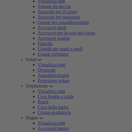
Visualizza tutti
Spugne da doccia
Spazzole per il corpo
Spazzole per massaggi
Guanti per autoabbronzante
Accessori piedi
Accessori per la cura del corpo
Accessori unghie
Flanella
Gioielli per mani e piedi
Guanti esfolianti
Solari
Visualizza tutti
Doposole
Autoabbronzanti
Protezione solare
Depilazione
Visualizza tutti
Cera fredda e calda
Rasoi
Cura della barba
Crema depilatoria
Bagno
Visualizza tutti
Accessori bagno