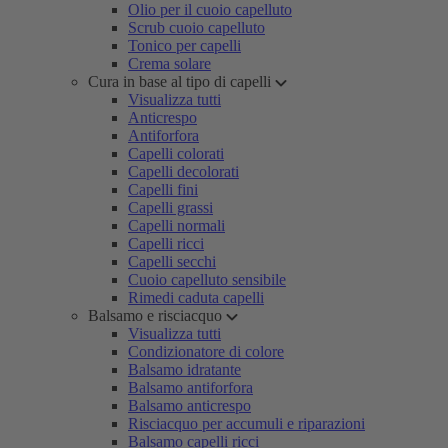
Olio per il cuoio capelluto
Scrub cuoio capelluto
Tonico per capelli
Crema solare
Cura in base al tipo di capelli
Visualizza tutti
Anticrespo
Antiforfora
Capelli colorati
Capelli decolorati
Capelli fini
Capelli grassi
Capelli normali
Capelli ricci
Capelli secchi
Cuoio capelluto sensibile
Rimedi caduta capelli
Balsamo e risciacquo
Visualizza tutti
Condizionatore di colore
Balsamo idratante
Balsamo antiforfora
Balsamo anticrespo
Risciacquo per accumuli e riparazioni
Balsamo capelli ricci