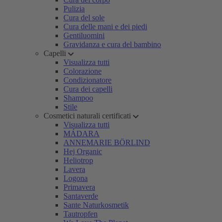
Pulizia
Cura del sole
Cura delle mani e dei piedi
Gentiluomini
Gravidanza e cura del bambino
Capelli
Visualizza tutti
Colorazione
Condizionatore
Cura dei capelli
Shampoo
Stile
Cosmetici naturali certificati
Visualizza tutti
MÁDARA
ANNEMARIE BÖRLIND
Hej Organic
Heliotrop
Lavera
Logona
Primavera
Santaverde
Sante Naturkosmetik
Tautropfen