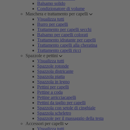
Balsamo solido
Condizionatore di volume
Maschera e trattamento per capelli
Visualizza tutti
Burro per capelli
Trattamento per capelli secchi
Balsamo per capelli colorati
Trattamento idratante per capelli
Trattamento capelli alla cheratina
Trattamento capelli ricci
Spazzole e pettini
Visualizza tutti
Spazzole rotonde
Spazzola districante
Spazzola piatta
Spazzola in legno
Pettini per capelli
Pettine a coda
Pettine arricciacapelli
Pettini da taglio per capelli
Spazzola con setole di cinghiale
Spazzola scheletro
Spazzole per il massaggio della testa
Accessori per capelli
Visualizza tutti