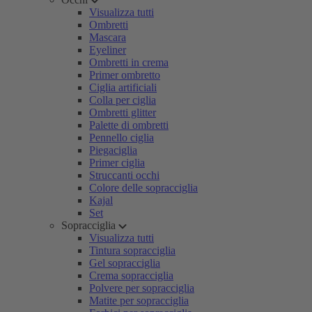
Visualizza tutti
Ombretti
Mascara
Eyeliner
Ombretti in crema
Primer ombretto
Ciglia artificiali
Colla per ciglia
Ombretti glitter
Palette di ombretti
Pennello ciglia
Piegaciglia
Primer ciglia
Struccanti occhi
Colore delle sopracciglia
Kajal
Set
Sopracciglia
Visualizza tutti
Tintura sopracciglia
Gel sopracciglia
Crema sopracciglia
Polvere per sopracciglia
Matite per sopracciglia