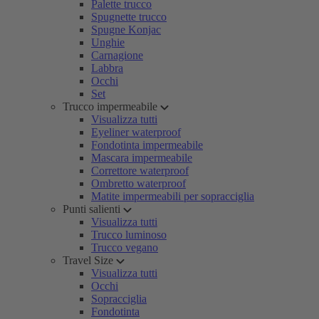
Palette trucco
Spugnette trucco
Spugne Konjac
Unghie
Carnagione
Labbra
Occhi
Set
Trucco impermeabile
Visualizza tutti
Eyeliner waterproof
Fondotinta impermeabile
Mascara impermeabile
Correttore waterproof
Ombretto waterproof
Matite impermeabili per sopracciglia
Punti salienti
Visualizza tutti
Trucco luminoso
Trucco vegano
Travel Size
Visualizza tutti
Occhi
Sopracciglia
Fondotinta