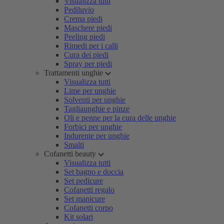
Visualizza tutti
Pediluvio
Crema piedi
Maschere piedi
Peeling piedi
Rimedi per i calli
Cura dei piedi
Spray per piedi
Trattamenti unghie
Visualizza tutti
Lime per unghie
Solventi per unghie
Tagliaunghie e pinze
Oli e penne per la cura delle unghie
Forbici per unghie
Indurente per unghie
Smalti
Cofanetti beauty
Visualizza tutti
Set bagno e doccia
Set pedicure
Cofanetti regalo
Set manicure
Cofanetti corpo
Kit solari