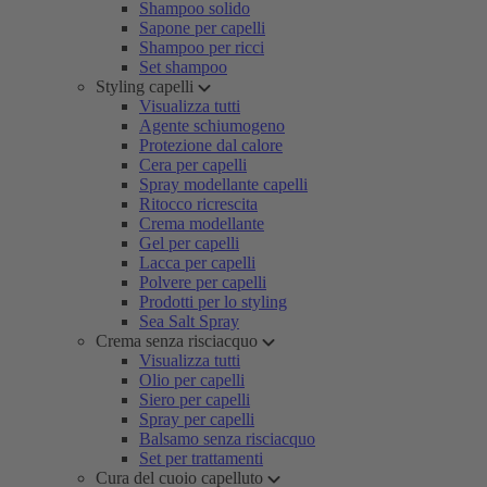
Shampoo solido
Sapone per capelli
Shampoo per ricci
Set shampoo
Styling capelli
Visualizza tutti
Agente schiumogeno
Protezione dal calore
Cera per capelli
Spray modellante capelli
Ritocco ricrescita
Crema modellante
Gel per capelli
Lacca per capelli
Polvere per capelli
Prodotti per lo styling
Sea Salt Spray
Crema senza risciacquo
Visualizza tutti
Olio per capelli
Siero per capelli
Spray per capelli
Balsamo senza risciacquo
Set per trattamenti
Cura del cuoio capelluto