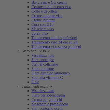
BB cream e CC cream
Cofanetti trattamento viso
Collo e décolleté
Creme colorate viso
Creme idratanti
Cura con Q10
Maschere viso
Spray viso
Trattamento anti-imperfezioni
Trattamento viso 24 ore su 24
Trattamento viso senza parabeni
Siero per il viso
Visualizza tutti
Sieri antirughe
Sieri al collagene
Siero idratante
Siero all'acido ialuronico
Sieri alla vitamina C
Fiale
Trattamenti occhi
Visualizza tutti
Siero per sopracciglia
Crema per gli occhi
Maschere e patch occhi
Sieri contorno occhi