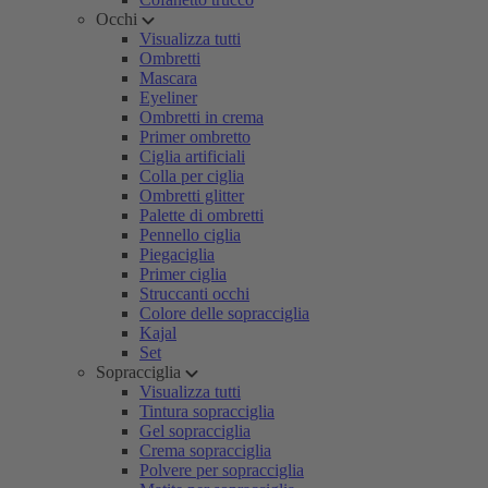
Occhi
Visualizza tutti
Ombretti
Mascara
Eyeliner
Ombretti in crema
Primer ombretto
Ciglia artificiali
Colla per ciglia
Ombretti glitter
Palette di ombretti
Pennello ciglia
Piegaciglia
Primer ciglia
Struccanti occhi
Colore delle sopracciglia
Kajal
Set
Sopracciglia
Visualizza tutti
Tintura sopracciglia
Gel sopracciglia
Crema sopracciglia
Polvere per sopracciglia