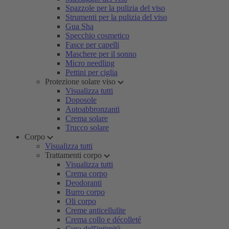
Spazzole per la pulizia del viso
Strumenti per la pulizia del viso
Gua Sha
Specchio cosmetico
Fasce per capelli
Maschere per il sonno
Micro needling
Pettini per ciglia
Protezione solare viso
Visualizza tutti
Doposole
Autoabbronzanti
Crema solare
Trucco solare
Corpo
Visualizza tutti
Trattamenti corpo
Visualizza tutti
Crema corpo
Deodoranti
Burro corpo
Oli corpo
Creme anticellulite
Crema collo e décolleté
Cura dell'intimità