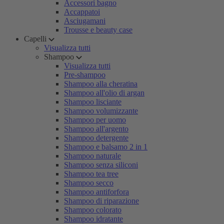
Accessori bagno
Accappatoi
Asciugamani
Trousse e beauty case
Capelli
Visualizza tutti
Shampoo
Visualizza tutti
Pre-shampoo
Shampoo alla cheratina
Shampoo all'olio di argan
Shampoo lisciante
Shampoo volumizzante
Shampoo per uomo
Shampoo all'argento
Shampoo detergente
Shampoo e balsamo 2 in 1
Shampoo naturale
Shampoo senza siliconi
Shampoo tea tree
Shampoo secco
Shampoo antiforfora
Shampoo di riparazione
Shampoo colorato
Shampoo idratante