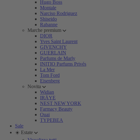
Hugo Boss
Montale
Narciso Rodriguez
Shiseido
Rabanne
Marche premium
DIOR
Yves Saint Laurent
GIVENCHY
GUERLAIN
Parfums de Marly
INITIO Parfums Privés
La Mer
Tom Ford
Eisenberg
Novita
Widian
IRÄYE
NEST NEW YORK
Farmacy Beauty
Ouai
TYPEBEA
Sale
☀️ Estate
Visualizza tutti