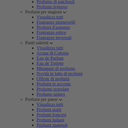
Profumo di patchouli
Profumo legnoso
Profumi per stagioni
Visualizza tutti
Fragranze primaverili
Profumi d'autunno
Fragranze estive
Fragranze invernali
Punti salienti
Visualizza tutti
Acque di Colonia
Eau de Parfum
Eau de Toilette
Miniature di profumo
Novità in fatto di profumi
Offerte di profumi
Profumi in acconto
Profumo popolare
Profumo unisex
Profumi per paese
Visualizza tutti
Profumi arabi
Profumi francesi
Profumi italiani
Profumi spagnoli