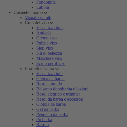
Fondotinta
Labbra
Cosmetici uomo
Visualizza tutti
Cura del viso
Visualizza tutti
Anti-età
Creme viso
Pulizia viso
Sieri viso
Kit di bellezza
Maschere viso
Scrub per il viso
Prodotti rasatura
Visualizza tutti
Crema da barba
Rasoi a umido
Balsamo dopobarba e lozioni
Rasoi elettrico e trimmer
Rasoi da barba e accessori
Ciotola da barba
Gel da barba
Pennello da barba
Prebarba
Rasoio