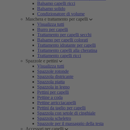
Balsamo capelli ricci
Balsamo solido
Condizionatore di volume
Maschera e trattamento per capelli
Visualizza tutti
Burro per capelli
Trattamento per capelli secchi
Balsamo per capelli colorati
Trattamento idratante per capelli
Trattamento capelli alla cheratina
Trattamento capelli ricci
Spazzole e pettini
Visualizza tutti
Spazzole rotonde
Spazzola districante
Spazzola piatta
Spazzola in legno
Pettini per capelli
Pettine a coda
Pettine arricciacapelli
Pettini da taglio per capelli
Spazzola con setole di cinghiale
Spazzola scheletro
Spazzole per il massaggio della testa
Accessori per capelli