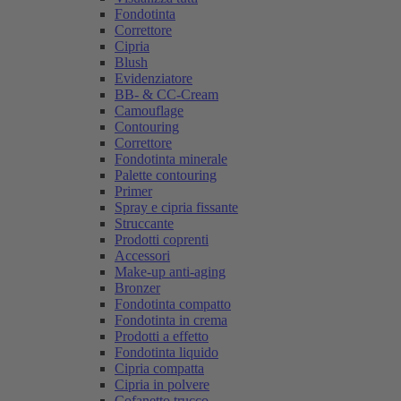
Fondotinta
Correttore
Cipria
Blush
Evidenziatore
BB- & CC-Cream
Camouflage
Contouring
Correttore
Fondotinta minerale
Palette contouring
Primer
Spray e cipria fissante
Struccante
Prodotti coprenti
Accessori
Make-up anti-aging
Bronzer
Fondotinta compatto
Fondotinta in crema
Prodotti a effetto
Fondotinta liquido
Cipria compatta
Cipria in polvere
Cofanetto trucco