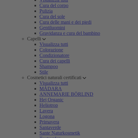
Cura del corpo
Pulizia
Cura del sole
Cura delle mani e dei piedi
Gentiluomini
Gravidanza e cura del bambino
Capelli
Visualizza tutti
Colorazione
Condizionatore
Cura dei capelli
Shampoo
Stile
Cosmetici naturali certificati
Visualizza tutti
MÁDARA
ANNEMARIE BÖRLIND
Hej Organic
Heliotrop
Lavera
Logona
Primavera
Santaverde
Sante Naturkosmetik