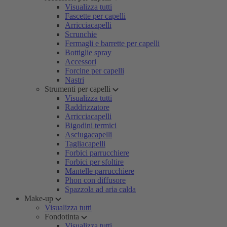
Visualizza tutti
Fascette per capelli
Arricciacapelli
Scrunchie
Fermagli e barrette per capelli
Bottiglie spray
Accessori
Forcine per capelli
Nastri
Strumenti per capelli
Visualizza tutti
Raddrizzatore
Arricciacapelli
Bigodini termici
Asciugacapelli
Tagliacapelli
Forbici parrucchiere
Forbici per sfoltire
Mantelle parrucchiere
Phon con diffusore
Spazzola ad aria calda
Make-up
Visualizza tutti
Fondotinta
Visualizza tutti