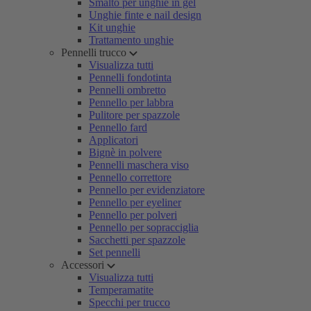
Smalto per unghie in gel
Unghie finte e nail design
Kit unghie
Trattamento unghie
Pennelli trucco
Visualizza tutti
Pennelli fondotinta
Pennelli ombretto
Pennello per labbra
Pulitore per spazzole
Pennello fard
Applicatori
Bignè in polvere
Pennelli maschera viso
Pennello correttore
Pennello per evidenziatore
Pennello per eyeliner
Pennello per polveri
Pennello per sopracciglia
Sacchetti per spazzole
Set pennelli
Accessori
Visualizza tutti
Temperamatite
Specchi per trucco