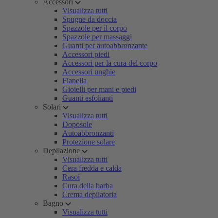
Accessori
Visualizza tutti
Spugne da doccia
Spazzole per il corpo
Spazzole per massaggi
Guanti per autoabbronzante
Accessori piedi
Accessori per la cura del corpo
Accessori unghie
Flanella
Gioielli per mani e piedi
Guanti esfolianti
Solari
Visualizza tutti
Doposole
Autoabbronzanti
Protezione solare
Depilazione
Visualizza tutti
Cera fredda e calda
Rasoi
Cura della barba
Crema depilatoria
Bagno
Visualizza tutti