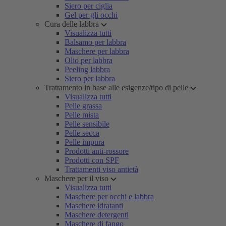
Siero per ciglia
Gel per gli occhi
Cura delle labbra
Visualizza tutti
Balsamo per labbra
Maschere per labbra
Olio per labbra
Peeling labbra
Siero per labbra
Trattamento in base alle esigenze/tipo di pelle
Visualizza tutti
Pelle grassa
Pelle mista
Pelle sensibile
Pelle secca
Pelle impura
Prodotti anti-rossore
Prodotti con SPF
Trattamenti viso antietà
Maschere per il viso
Visualizza tutti
Maschere per occhi e labbra
Maschere idratanti
Maschere detergenti
Maschere di fango