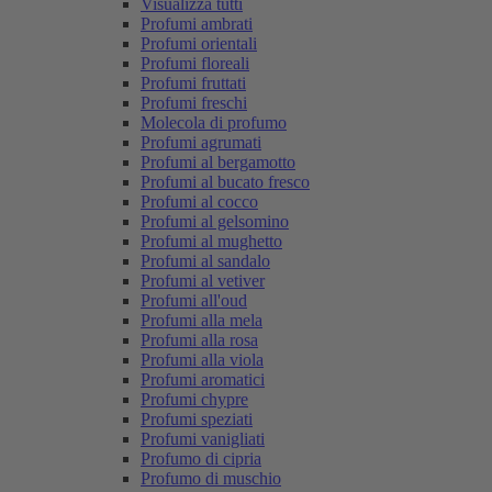
Visualizza tutti
Profumi ambrati
Profumi orientali
Profumi floreali
Profumi fruttati
Profumi freschi
Molecola di profumo
Profumi agrumati
Profumi al bergamotto
Profumi al bucato fresco
Profumi al cocco
Profumi al gelsomino
Profumi al mughetto
Profumi al sandalo
Profumi al vetiver
Profumi all'oud
Profumi alla mela
Profumi alla rosa
Profumi alla viola
Profumi aromatici
Profumi chypre
Profumi speziati
Profumi vanigliati
Profumo di cipria
Profumo di muschio