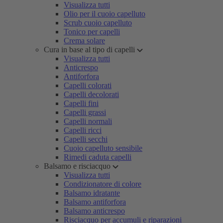
Visualizza tutti
Olio per il cuoio capelluto
Scrub cuoio capelluto
Tonico per capelli
Crema solare
Cura in base al tipo di capelli
Visualizza tutti
Anticrespo
Antiforfora
Capelli colorati
Capelli decolorati
Capelli fini
Capelli grassi
Capelli normali
Capelli ricci
Capelli secchi
Cuoio capelluto sensibile
Rimedi caduta capelli
Balsamo e risciacquo
Visualizza tutti
Condizionatore di colore
Balsamo idratante
Balsamo antiforfora
Balsamo anticrespo
Risciacquo per accumuli e riparazioni