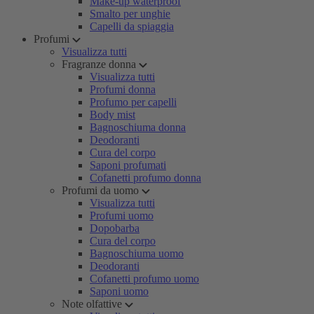
Make-up waterproof
Smalto per unghie
Capelli da spiaggia
Profumi
Visualizza tutti
Fragranze donna
Visualizza tutti
Profumi donna
Profumo per capelli
Body mist
Bagnoschiuma donna
Deodoranti
Cura del corpo
Saponi profumati
Cofanetti profumo donna
Profumi da uomo
Visualizza tutti
Profumi uomo
Dopobarba
Cura del corpo
Bagnoschiuma uomo
Deodoranti
Cofanetti profumo uomo
Saponi uomo
Note olfattive