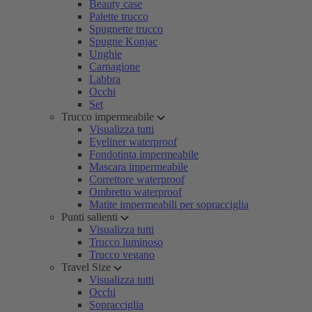
Beauty case
Palette trucco
Spugnette trucco
Spugne Konjac
Unghie
Carnagione
Labbra
Occhi
Set
Trucco impermeabile
Visualizza tutti
Eyeliner waterproof
Fondotinta impermeabile
Mascara impermeabile
Correttore waterproof
Ombretto waterproof
Matite impermeabili per sopracciglia
Punti salienti
Visualizza tutti
Trucco luminoso
Trucco vegano
Travel Size
Visualizza tutti
Occhi
Sopracciglia