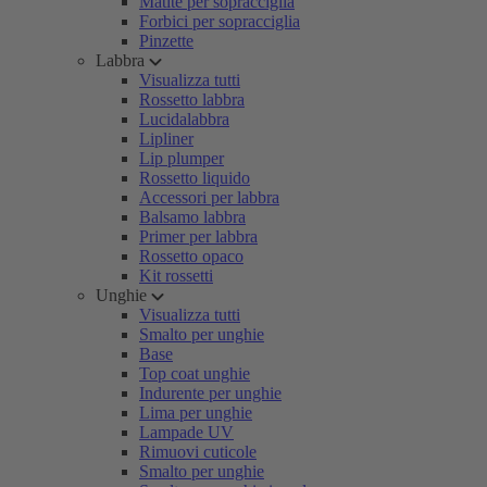
Matite per sopracciglia
Forbici per sopracciglia
Pinzette
Labbra
Visualizza tutti
Rossetto labbra
Lucidalabbra
Lipliner
Lip plumper
Rossetto liquido
Accessori per labbra
Balsamo labbra
Primer per labbra
Rossetto opaco
Kit rossetti
Unghie
Visualizza tutti
Smalto per unghie
Base
Top coat unghie
Indurente per unghie
Lima per unghie
Lampade UV
Rimuovi cuticole
Smalto per unghie