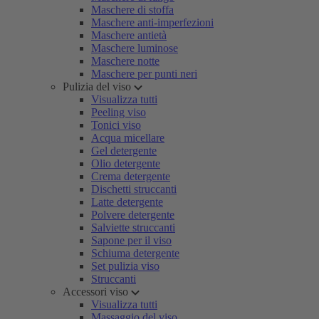
Maschere di stoffa
Maschere anti-imperfezioni
Maschere antietà
Maschere luminose
Maschere notte
Maschere per punti neri
Pulizia del viso
Visualizza tutti
Peeling viso
Tonici viso
Acqua micellare
Gel detergente
Olio detergente
Crema detergente
Dischetti struccanti
Latte detergente
Polvere detergente
Salviette struccanti
Sapone per il viso
Schiuma detergente
Set pulizia viso
Struccanti
Accessori viso
Visualizza tutti
Massaggio del viso