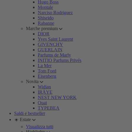
Hugo Boss
Montale
Narciso Rodriguez
Shiseido
Rabanne
Marche premium
DIOR
Yves Saint Laurent
GIVENCHY
GUERLAIN
Parfums de Marly
INITIO Parfums Privés
La Mer
Tom Ford
Eisenberg
Novita
Widian
IRÄYE
NEST NEW YORK
Ouai
TYPEBEA
Saldi e bestseller
☀️ Estate
Visualizza tutti
Highlights