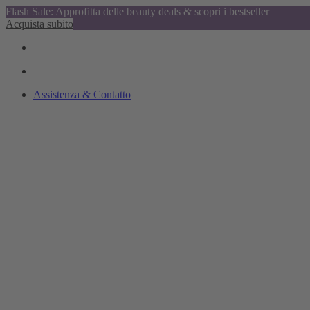
Flash Sale: Approfitta delle beauty deals & scopri i bestseller
Acquista subito
Assistenza & Contatto