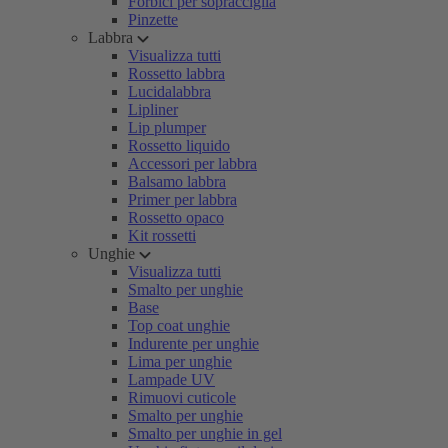
Forbici per sopracciglia
Pinzette
Labbra
Visualizza tutti
Rossetto labbra
Lucidalabbra
Lipliner
Lip plumper
Rossetto liquido
Accessori per labbra
Balsamo labbra
Primer per labbra
Rossetto opaco
Kit rossetti
Unghie
Visualizza tutti
Smalto per unghie
Base
Top coat unghie
Indurente per unghie
Lima per unghie
Lampade UV
Rimuovi cuticole
Smalto per unghie
Smalto per unghie in gel