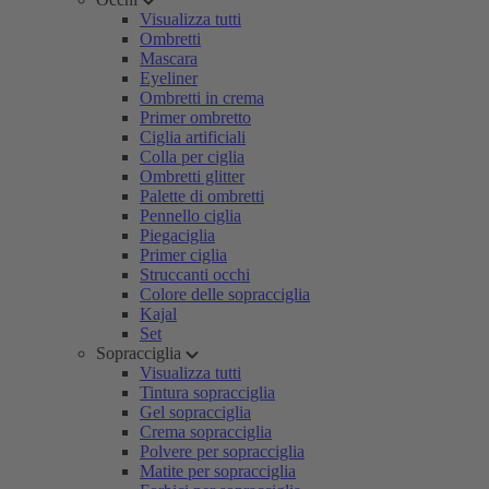
Visualizza tutti
Ombretti
Mascara
Eyeliner
Ombretti in crema
Primer ombretto
Ciglia artificiali
Colla per ciglia
Ombretti glitter
Palette di ombretti
Pennello ciglia
Piegaciglia
Primer ciglia
Struccanti occhi
Colore delle sopracciglia
Kajal
Set
Sopracciglia
Visualizza tutti
Tintura sopracciglia
Gel sopracciglia
Crema sopracciglia
Polvere per sopracciglia
Matite per sopracciglia