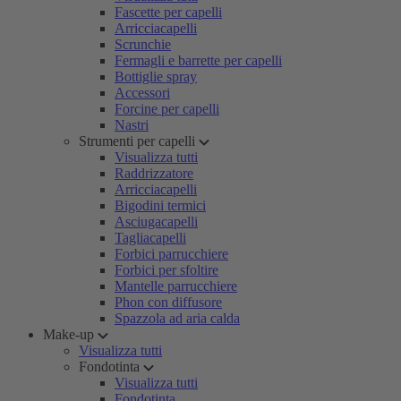
Fascette per capelli
Arricciacapelli
Scrunchie
Fermagli e barrette per capelli
Bottiglie spray
Accessori
Forcine per capelli
Nastri
Strumenti per capelli
Visualizza tutti
Raddrizzatore
Arricciacapelli
Bigodini termici
Asciugacapelli
Tagliacapelli
Forbici parrucchiere
Forbici per sfoltire
Mantelle parrucchiere
Phon con diffusore
Spazzola ad aria calda
Make-up
Visualizza tutti
Fondotinta
Visualizza tutti
Fondotinta