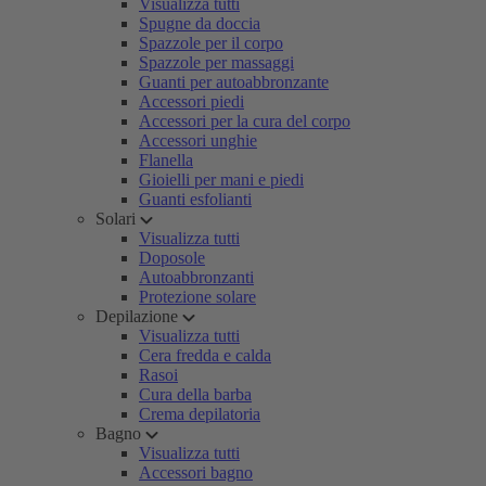
Visualizza tutti
Spugne da doccia
Spazzole per il corpo
Spazzole per massaggi
Guanti per autoabbronzante
Accessori piedi
Accessori per la cura del corpo
Accessori unghie
Flanella
Gioielli per mani e piedi
Guanti esfolianti
Solari
Visualizza tutti
Doposole
Autoabbronzanti
Protezione solare
Depilazione
Visualizza tutti
Cera fredda e calda
Rasoi
Cura della barba
Crema depilatoria
Bagno
Visualizza tutti
Accessori bagno