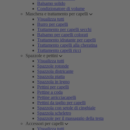
Balsamo solido
Condizionatore di volume
Maschera e trattamento per capelli
Visualizza tutti
Burro per capelli
Trattamento per capelli secchi
Balsamo per capelli colorati
Trattamento idratante per capelli
Trattamento capelli alla cheratina
Trattamento capelli ricci
Spazzole e pettini
Visualizza tutti
Spazzole rotonde
Spazzola districante
Spazzola piatta
Spazzola in legno
Pettini per capelli
Pettine a coda
Pettine arricciacapelli
Pettini da taglio per capelli
Spazzola con setole di cinghiale
Spazzola scheletro
Spazzole per il massaggio della testa
Accessori per capelli
Visualizza tutti