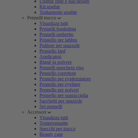
Unghie finte e nail design
Kit unghie
Trattamento unghie
Pennelli trucco
Visualizza tutti
Pennelli fondotinta
Pennelli ombretto
Pennello per labbra
Pulitore per spazzole
Pennello fard
Applicatori
Bignè in polvere
Pennelli maschera viso
Pennello correttore
Pennello per evidenziatore
Pennello per eyeliner
Pennello per polveri
Pennello per sopracciglia
Sacchetti per spazzole
Set pennelli
Accessori
Visualizza tutti
Temperamatite
Specchi per trucco
Beauty case