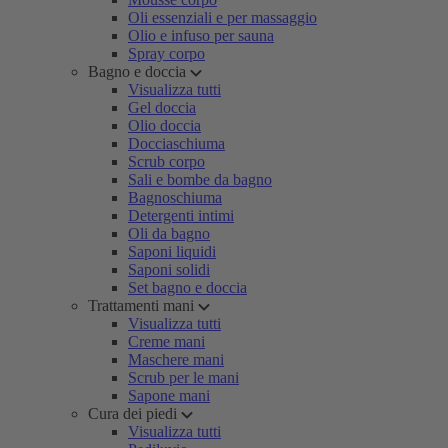
Oli essenziali e per massaggio
Olio e infuso per sauna
Spray corpo
Bagno e doccia
Visualizza tutti
Gel doccia
Olio doccia
Docciaschiuma
Scrub corpo
Sali e bombe da bagno
Bagnoschiuma
Detergenti intimi
Oli da bagno
Saponi liquidi
Saponi solidi
Set bagno e doccia
Trattamenti mani
Visualizza tutti
Creme mani
Maschere mani
Scrub per le mani
Sapone mani
Cura dei piedi
Visualizza tutti