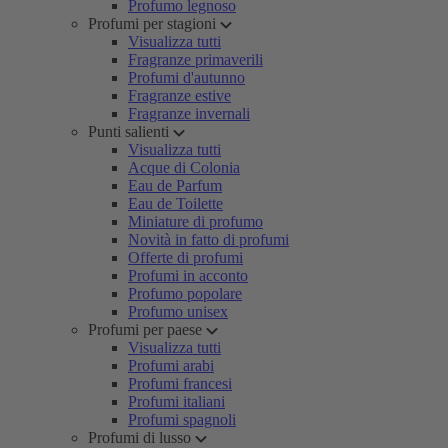
Profumo legnoso
Profumi per stagioni
Visualizza tutti
Fragranze primaverili
Profumi d'autunno
Fragranze estive
Fragranze invernali
Punti salienti
Visualizza tutti
Acque di Colonia
Eau de Parfum
Eau de Toilette
Miniature di profumo
Novità in fatto di profumi
Offerte di profumi
Profumi in acconto
Profumo popolare
Profumo unisex
Profumi per paese
Visualizza tutti
Profumi arabi
Profumi francesi
Profumi italiani
Profumi spagnoli
Profumi di lusso