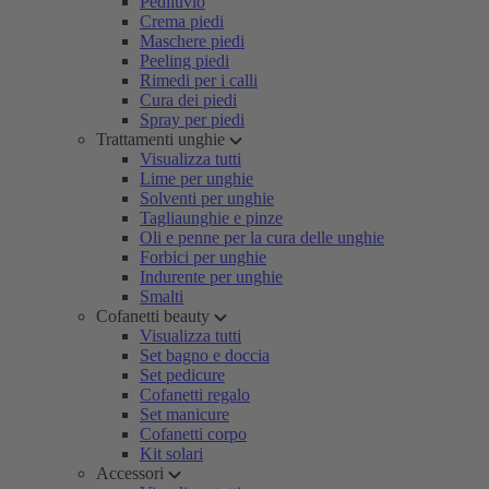
Pediluvio
Crema piedi
Maschere piedi
Peeling piedi
Rimedi per i calli
Cura dei piedi
Spray per piedi
Trattamenti unghie
Visualizza tutti
Lime per unghie
Solventi per unghie
Tagliaunghie e pinze
Oli e penne per la cura delle unghie
Forbici per unghie
Indurente per unghie
Smalti
Cofanetti beauty
Visualizza tutti
Set bagno e doccia
Set pedicure
Cofanetti regalo
Set manicure
Cofanetti corpo
Kit solari
Accessori