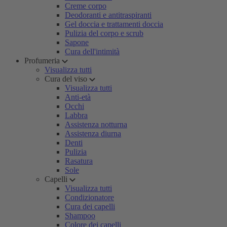
Creme corpo
Deodoranti e antitraspiranti
Gel doccia e trattamenti doccia
Pulizia del corpo e scrub
Sapone
Cura dell'intimità
Profumeria
Visualizza tutti
Cura del viso
Visualizza tutti
Anti-età
Occhi
Labbra
Assistenza notturna
Assistenza diurna
Denti
Pulizia
Rasatura
Sole
Capelli
Visualizza tutti
Condizionatore
Cura dei capelli
Shampoo
Colore dei capelli