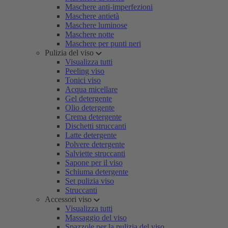
Maschere anti-imperfezioni
Maschere antietà
Maschere luminose
Maschere notte
Maschere per punti neri
Pulizia del viso
Visualizza tutti
Peeling viso
Tonici viso
Acqua micellare
Gel detergente
Olio detergente
Crema detergente
Dischetti struccanti
Latte detergente
Polvere detergente
Salviette struccanti
Sapone per il viso
Schiuma detergente
Set pulizia viso
Struccanti
Accessori viso
Visualizza tutti
Massaggio del viso
Spazzole per la pulizia del viso