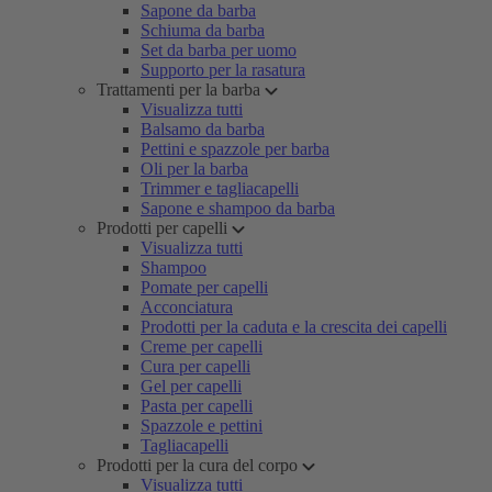
Sapone da barba
Schiuma da barba
Set da barba per uomo
Supporto per la rasatura
Trattamenti per la barba
Visualizza tutti
Balsamo da barba
Pettini e spazzole per barba
Oli per la barba
Trimmer e tagliacapelli
Sapone e shampoo da barba
Prodotti per capelli
Visualizza tutti
Shampoo
Pomate per capelli
Acconciatura
Prodotti per la caduta e la crescita dei capelli
Creme per capelli
Cura per capelli
Gel per capelli
Pasta per capelli
Spazzole e pettini
Tagliacapelli
Prodotti per la cura del corpo
Visualizza tutti