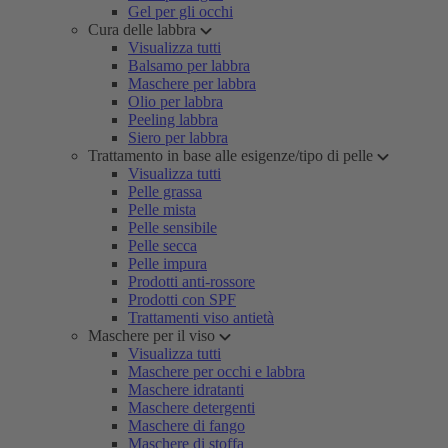
Gel per gli occhi
Cura delle labbra
Visualizza tutti
Balsamo per labbra
Maschere per labbra
Olio per labbra
Peeling labbra
Siero per labbra
Trattamento in base alle esigenze/tipo di pelle
Visualizza tutti
Pelle grassa
Pelle mista
Pelle sensibile
Pelle secca
Pelle impura
Prodotti anti-rossore
Prodotti con SPF
Trattamenti viso antietà
Maschere per il viso
Visualizza tutti
Maschere per occhi e labbra
Maschere idratanti
Maschere detergenti
Maschere di fango
Maschere di stoffa