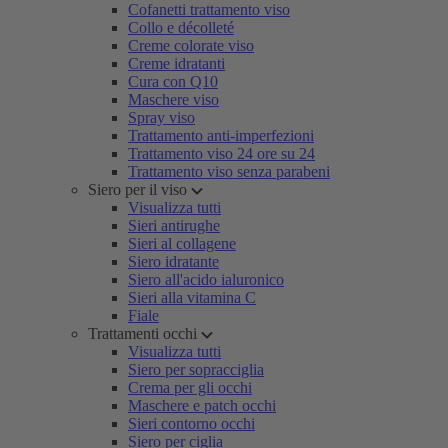
Cofanetti trattamento viso
Collo e décolleté
Creme colorate viso
Creme idratanti
Cura con Q10
Maschere viso
Spray viso
Trattamento anti-imperfezioni
Trattamento viso 24 ore su 24
Trattamento viso senza parabeni
Siero per il viso
Visualizza tutti
Sieri antirughe
Sieri al collagene
Siero idratante
Siero all'acido ialuronico
Sieri alla vitamina C
Fiale
Trattamenti occhi
Visualizza tutti
Siero per sopracciglia
Crema per gli occhi
Maschere e patch occhi
Sieri contorno occhi
Siero per ciglia