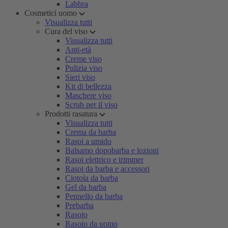
Labbra
Cosmetici uomo
Visualizza tutti
Cura del viso
Visualizza tutti
Anti-età
Creme viso
Pulizia viso
Sieri viso
Kit di bellezza
Maschere viso
Scrub per il viso
Prodotti rasatura
Visualizza tutti
Crema da barba
Rasoi a umido
Balsamo dopobarba e lozioni
Rasoi elettrico e trimmer
Rasoi da barba e accessori
Ciotola da barba
Gel da barba
Pennello da barba
Prebarba
Rasoio
Rasoio da uomo