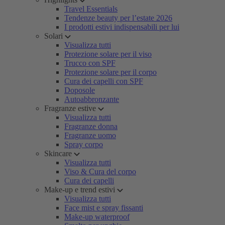
Travel Essentials
Tendenze beauty per l’estate 2026
I prodotti estivi indispensabili per lui
Solari
Visualizza tutti
Protezione solare per il viso
Trucco con SPF
Protezione solare per il corpo
Cura dei capelli con SPF
Doposole
Autoabbronzante
Fragranze estive
Visualizza tutti
Fragranze donna
Fragranze uomo
Spray corpo
Skincare
Visualizza tutti
Viso & Cura del corpo
Cura dei capelli
Make-up e trend estivi
Visualizza tutti
Face mist e spray fissanti
Make-up waterproof