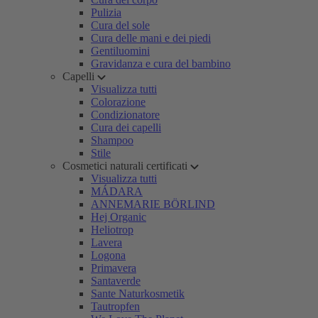
Pulizia
Cura del sole
Cura delle mani e dei piedi
Gentiluomini
Gravidanza e cura del bambino
Capelli
Visualizza tutti
Colorazione
Condizionatore
Cura dei capelli
Shampoo
Stile
Cosmetici naturali certificati
Visualizza tutti
MÁDARA
ANNEMARIE BÖRLIND
Hej Organic
Heliotrop
Lavera
Logona
Primavera
Santaverde
Sante Naturkosmetik
Tautropfen