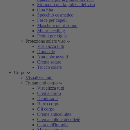
Strumenti per la pulizia del viso
Gua Sha
Specchio cosmetico
Fasce per capelli
Maschere per il sonno
Micro needling
Pettini per ciglia
Protezione solare viso
Visualizza tutti
Doposole
Autoabbronzanti
Crema solare
Trucco solare
Corpo
Visualizza tutti
Trattamenti corpo
Visualizza tutti
Crema corpo
Deodoranti
Burro corpo
Oli corpo
Creme anticellulite
Crema collo e décolleté
Cura dell'intimità
Mousse corpo