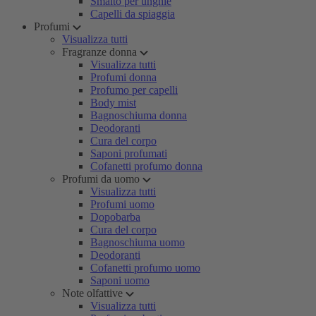
Smalto per unghie
Capelli da spiaggia
Profumi
Visualizza tutti
Fragranze donna
Visualizza tutti
Profumi donna
Profumo per capelli
Body mist
Bagnoschiuma donna
Deodoranti
Cura del corpo
Saponi profumati
Cofanetti profumo donna
Profumi da uomo
Visualizza tutti
Profumi uomo
Dopobarba
Cura del corpo
Bagnoschiuma uomo
Deodoranti
Cofanetti profumo uomo
Saponi uomo
Note olfattive
Visualizza tutti