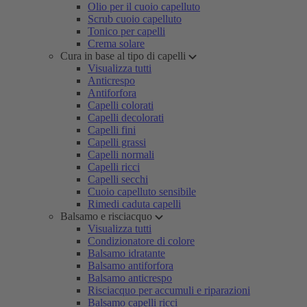
Olio per il cuoio capelluto
Scrub cuoio capelluto
Tonico per capelli
Crema solare
Cura in base al tipo di capelli
Visualizza tutti
Anticrespo
Antiforfora
Capelli colorati
Capelli decolorati
Capelli fini
Capelli grassi
Capelli normali
Capelli ricci
Capelli secchi
Cuoio capelluto sensibile
Rimedi caduta capelli
Balsamo e risciacquo
Visualizza tutti
Condizionatore di colore
Balsamo idratante
Balsamo antiforfora
Balsamo anticrespo
Risciacquo per accumuli e riparazioni
Balsamo capelli ricci