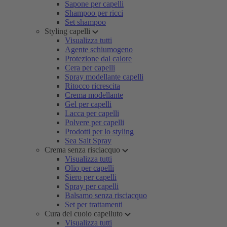
Sapone per capelli
Shampoo per ricci
Set shampoo
Styling capelli
Visualizza tutti
Agente schiumogeno
Protezione dal calore
Cera per capelli
Spray modellante capelli
Ritocco ricrescita
Crema modellante
Gel per capelli
Lacca per capelli
Polvere per capelli
Prodotti per lo styling
Sea Salt Spray
Crema senza risciacquo
Visualizza tutti
Olio per capelli
Siero per capelli
Spray per capelli
Balsamo senza risciacquo
Set per trattamenti
Cura del cuoio capelluto
Visualizza tutti