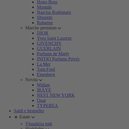
Hugo Boss
Montale
Narciso Rodriguez
Shiseido
Rabanne
Marche premium
DIOR
Yves Saint Laurent
GIVENCHY
GUERLAIN
Parfums de Marly
INITIO Parfums Privés
La Mer
Tom Ford
Eisenberg
Novita
Widian
IRÄYE
NEST NEW YORK
Ouai
TYPEBEA
Saldi e bestseller
☀️ Estate
Visualizza tutti
Highlights