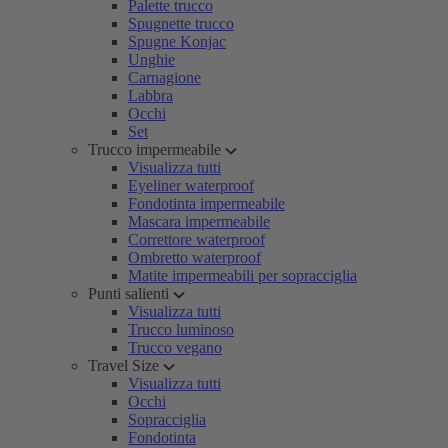
Palette trucco
Spugnette trucco
Spugne Konjac
Unghie
Carnagione
Labbra
Occhi
Set
Trucco impermeabile
Visualizza tutti
Eyeliner waterproof
Fondotinta impermeabile
Mascara impermeabile
Correttore waterproof
Ombretto waterproof
Matite impermeabili per sopracciglia
Punti salienti
Visualizza tutti
Trucco luminoso
Trucco vegano
Travel Size
Visualizza tutti
Occhi
Sopracciglia
Fondotinta