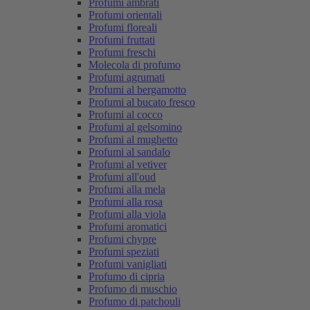
Profumi ambrati
Profumi orientali
Profumi floreali
Profumi fruttati
Profumi freschi
Molecola di profumo
Profumi agrumati
Profumi al bergamotto
Profumi al bucato fresco
Profumi al cocco
Profumi al gelsomino
Profumi al mughetto
Profumi al sandalo
Profumi al vetiver
Profumi all'oud
Profumi alla mela
Profumi alla rosa
Profumi alla viola
Profumi aromatici
Profumi chypre
Profumi speziati
Profumi vanigliati
Profumo di cipria
Profumo di muschio
Profumo di patchouli