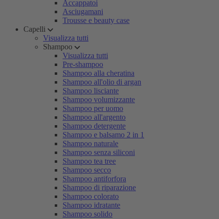
Accappatoi
Asciugamani
Trousse e beauty case
Capelli
Visualizza tutti
Shampoo
Visualizza tutti
Pre-shampoo
Shampoo alla cheratina
Shampoo all'olio di argan
Shampoo lisciante
Shampoo volumizzante
Shampoo per uomo
Shampoo all'argento
Shampoo detergente
Shampoo e balsamo 2 in 1
Shampoo naturale
Shampoo senza siliconi
Shampoo tea tree
Shampoo secco
Shampoo antiforfora
Shampoo di riparazione
Shampoo colorato
Shampoo idratante
Shampoo solido