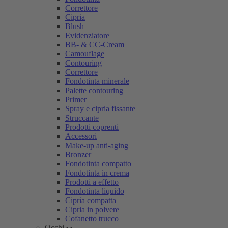
Correttore
Cipria
Blush
Evidenziatore
BB- & CC-Cream
Camouflage
Contouring
Correttore
Fondotinta minerale
Palette contouring
Primer
Spray e cipria fissante
Struccante
Prodotti coprenti
Accessori
Make-up anti-aging
Bronzer
Fondotinta compatto
Fondotinta in crema
Prodotti a effetto
Fondotinta liquido
Cipria compatta
Cipria in polvere
Cofanetto trucco
Occhi