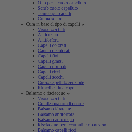
Olio per il cuoio capelluto
Scrub cuoio capelluto
Tonico per capelli
Crema solare
Cura in base al tipo di capelli
Visualizza tutti
Anticrespo
Antiforfora
Capelli colorati
Capelli decolorati
Capelli fini
Capelli grassi
Capelli normali
Capelli ricci
Capelli secchi
Cuoio capelluto sensibile
Rimedi caduta capelli
Balsamo e risciacquo
Visualizza tutti
Condizionatore di colore
Balsamo idratante
Balsamo antiforfora
Balsamo anticrespo
Risciacquo per accumuli e riparazioni
Balsamo capelli ricci