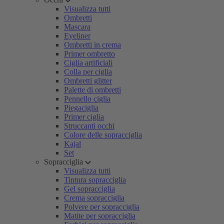
Visualizza tutti
Ombretti
Mascara
Eyeliner
Ombretti in crema
Primer ombretto
Ciglia artificiali
Colla per ciglia
Ombretti glitter
Palette di ombretti
Pennello ciglia
Piegaciglia
Primer ciglia
Struccanti occhi
Colore delle sopracciglia
Kajal
Set
Sopracciglia
Visualizza tutti
Tintura sopracciglia
Gel sopracciglia
Crema sopracciglia
Polvere per sopracciglia
Matite per sopracciglia