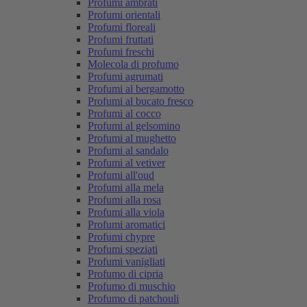
Profumi ambrati
Profumi orientali
Profumi floreali
Profumi fruttati
Profumi freschi
Molecola di profumo
Profumi agrumati
Profumi al bergamotto
Profumi al bucato fresco
Profumi al cocco
Profumi al gelsomino
Profumi al mughetto
Profumi al sandalo
Profumi al vetiver
Profumi all'oud
Profumi alla mela
Profumi alla rosa
Profumi alla viola
Profumi aromatici
Profumi chypre
Profumi speziati
Profumi vanigliati
Profumo di cipria
Profumo di muschio
Profumo di patchouli