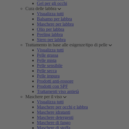
Gel per gli occhi
Cura delle labbra
Visualizza tutti
Balsamo per labbra
Maschere per labbra
Olio per labbra
Peeling labbra
Siero per labbra
Trattamento in base alle esigenze/tipo di pelle
Visualizza tutti
Pelle grassa
Pelle mista
Pelle sensibile
Pelle secca
Pelle impura
Prodotti anti-rossore
Prodotti con SPF
Trattamenti viso antietà
Maschere per il viso
Visualizza tutti
Maschere per occhi e labbra
Maschere idratanti
Maschere detergenti
Maschere di fango
Maschere di stoffa