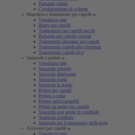
Balsamo solido
Condizionatore di volume
Maschera e trattamento per capelli
Visualizza tutti
Burro per capelli
Trattamento per capelli secchi
Balsamo per capelli colorati
Trattamento idratante per capelli
Trattamento capelli alla cheratina
Trattamento capelli ricci
Spazzole e pettini
Visualizza tutti
Spazzole rotonde
Spazzola districante
Spazzola piatta
Spazzola in legno
Pettini per capelli
Pettine a coda
Pettine arricciacapelli
Pettini da taglio per capelli
Spazzola con setole di cinghiale
Spazzola scheletro
Spazzole per il massaggio della testa
Accessori per capelli
Visualizza tutti