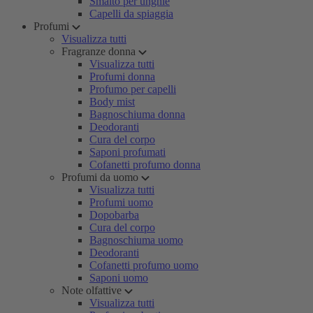
Smalto per unghie
Capelli da spiaggia
Profumi
Visualizza tutti
Fragranze donna
Visualizza tutti
Profumi donna
Profumo per capelli
Body mist
Bagnoschiuma donna
Deodoranti
Cura del corpo
Saponi profumati
Cofanetti profumo donna
Profumi da uomo
Visualizza tutti
Profumi uomo
Dopobarba
Cura del corpo
Bagnoschiuma uomo
Deodoranti
Cofanetti profumo uomo
Saponi uomo
Note olfattive
Visualizza tutti