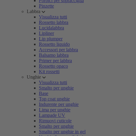
Forbici per sopracciglia
Pinzette
Labbra
Visualizza tutti
Rossetto labbra
Lucidalabbra
Lipliner
Lip plumper
Rossetto liquido
Accessori per labbra
Balsamo labbra
Primer per labbra
Rossetto opaco
Kit rossetti
Unghie
Visualizza tutti
Smalto per unghie
Base
Top coat unghie
Indurente per unghie
Lima per unghie
Lampade UV
Rimuovi cuticole
Smalto per unghie
Smalto per unghie in gel