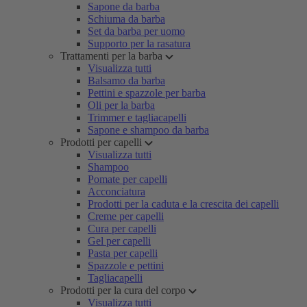
Sapone da barba
Schiuma da barba
Set da barba per uomo
Supporto per la rasatura
Trattamenti per la barba
Visualizza tutti
Balsamo da barba
Pettini e spazzole per barba
Oli per la barba
Trimmer e tagliacapelli
Sapone e shampoo da barba
Prodotti per capelli
Visualizza tutti
Shampoo
Pomate per capelli
Acconciatura
Prodotti per la caduta e la crescita dei capelli
Creme per capelli
Cura per capelli
Gel per capelli
Pasta per capelli
Spazzole e pettini
Tagliacapelli
Prodotti per la cura del corpo
Visualizza tutti