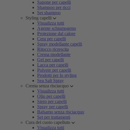
Sapone per capelli
Shampoo per ricci
Set shampoo
Styling capelli
Visualizza tutti
Agente schiumogeno
Protezione dal calore
Cera per capelli
Spray modellante capelli
Ritocco ricrescita
Crema modellante
Gel per capelli
Lacca per capelli
Polvere per capelli
Prodotti per lo styling
Sea Salt Spray
Crema senza risciacquo
Visualizza tutti
Olio per capelli
Siero per capelli
Spray per capelli
Balsamo senza risciacquo
Set per trattamenti
Cura del cuoio capelluto
Visualizza tutti