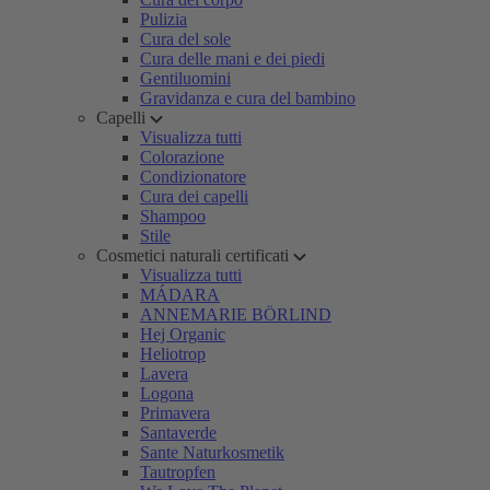
Pulizia
Cura del sole
Cura delle mani e dei piedi
Gentiluomini
Gravidanza e cura del bambino
Capelli
Visualizza tutti
Colorazione
Condizionatore
Cura dei capelli
Shampoo
Stile
Cosmetici naturali certificati
Visualizza tutti
MÁDARA
ANNEMARIE BÖRLIND
Hej Organic
Heliotrop
Lavera
Logona
Primavera
Santaverde
Sante Naturkosmetik
Tautropfen