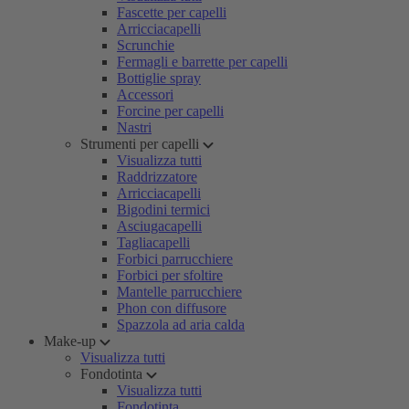
Fascette per capelli
Arricciacapelli
Scrunchie
Fermagli e barrette per capelli
Bottiglie spray
Accessori
Forcine per capelli
Nastri
Strumenti per capelli
Visualizza tutti
Raddrizzatore
Arricciacapelli
Bigodini termici
Asciugacapelli
Tagliacapelli
Forbici parrucchiere
Forbici per sfoltire
Mantelle parrucchiere
Phon con diffusore
Spazzola ad aria calda
Make-up
Visualizza tutti
Fondotinta
Visualizza tutti
Fondotinta