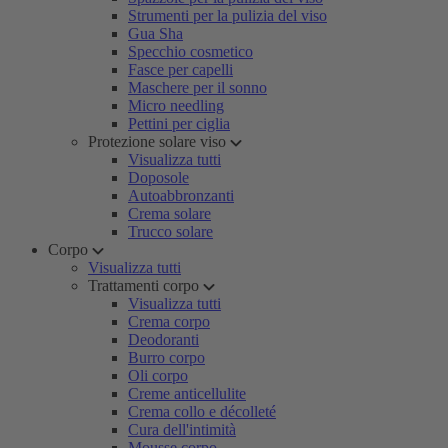
Strumenti per la pulizia del viso
Gua Sha
Specchio cosmetico
Fasce per capelli
Maschere per il sonno
Micro needling
Pettini per ciglia
Protezione solare viso
Visualizza tutti
Doposole
Autoabbronzanti
Crema solare
Trucco solare
Corpo
Visualizza tutti
Trattamenti corpo
Visualizza tutti
Crema corpo
Deodoranti
Burro corpo
Oli corpo
Creme anticellulite
Crema collo e décolleté
Cura dell'intimità
Mousse corpo