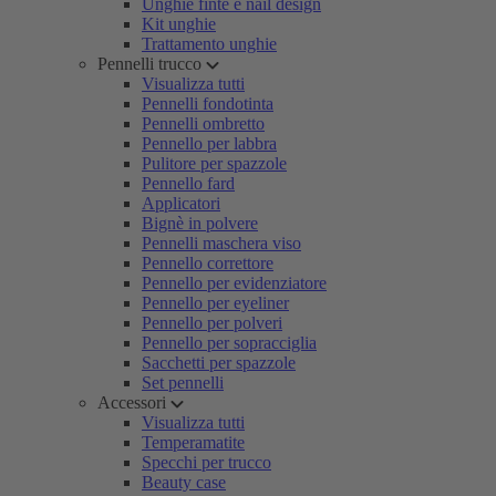
Unghie finte e nail design
Kit unghie
Trattamento unghie
Pennelli trucco
Visualizza tutti
Pennelli fondotinta
Pennelli ombretto
Pennello per labbra
Pulitore per spazzole
Pennello fard
Applicatori
Bignè in polvere
Pennelli maschera viso
Pennello correttore
Pennello per evidenziatore
Pennello per eyeliner
Pennello per polveri
Pennello per sopracciglia
Sacchetti per spazzole
Set pennelli
Accessori
Visualizza tutti
Temperamatite
Specchi per trucco
Beauty case