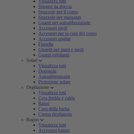
Visualizza tutti
Spugne da doccia
Spazzole per il corpo
Spazzole per massaggi
Guanti per autoabbronzante
Accessori piedi
Accessori per la cura del corpo
Accessori unghie
Flanella
Gioielli per mani e piedi
Guanti esfolianti
Solari
Visualizza tutti
Doposole
Autoabbronzanti
Protezione solare
Depilazione
Visualizza tutti
Cera fredda e calda
Rasoi
Cura della barba
Crema depilatoria
Bagno
Visualizza tutti
Accessori bagno