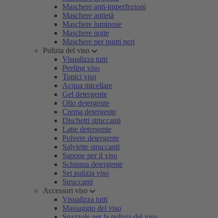
Maschere anti-imperfezioni
Maschere antietà
Maschere luminose
Maschere notte
Maschere per punti neri
Pulizia del viso
Visualizza tutti
Peeling viso
Tonici viso
Acqua micellare
Gel detergente
Olio detergente
Crema detergente
Dischetti struccanti
Latte detergente
Polvere detergente
Salviette struccanti
Sapone per il viso
Schiuma detergente
Set pulizia viso
Struccanti
Accessori viso
Visualizza tutti
Massaggio del viso
Spazzole per la pulizia del viso