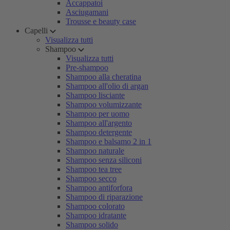
Accappatoi
Asciugamani
Trousse e beauty case
Capelli
Visualizza tutti
Shampoo
Visualizza tutti
Pre-shampoo
Shampoo alla cheratina
Shampoo all'olio di argan
Shampoo lisciante
Shampoo volumizzante
Shampoo per uomo
Shampoo all'argento
Shampoo detergente
Shampoo e balsamo 2 in 1
Shampoo naturale
Shampoo senza siliconi
Shampoo tea tree
Shampoo secco
Shampoo antiforfora
Shampoo di riparazione
Shampoo colorato
Shampoo idratante
Shampoo solido