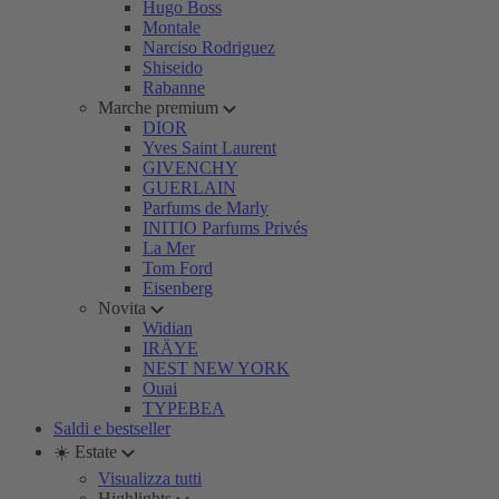
Hugo Boss
Montale
Narciso Rodriguez
Shiseido
Rabanne
Marche premium
DIOR
Yves Saint Laurent
GIVENCHY
GUERLAIN
Parfums de Marly
INITIO Parfums Privés
La Mer
Tom Ford
Eisenberg
Novita
Widian
IRÄYE
NEST NEW YORK
Ouai
TYPEBEA
Saldi e bestseller
☀️ Estate
Visualizza tutti
Highlights