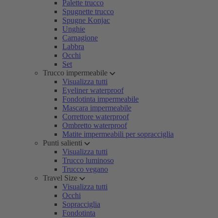
Palette trucco
Spugnette trucco
Spugne Konjac
Unghie
Carnagione
Labbra
Occhi
Set
Trucco impermeabile
Visualizza tutti
Eyeliner waterproof
Fondotinta impermeabile
Mascara impermeabile
Correttore waterproof
Ombretto waterproof
Matite impermeabili per sopracciglia
Punti salienti
Visualizza tutti
Trucco luminoso
Trucco vegano
Travel Size
Visualizza tutti
Occhi
Sopracciglia
Fondotinta