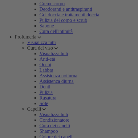
Creme corpo
Deodoranti e antitraspiranti
Gel doccia e trattamenti doccia
Pulizia del corpo e scrub
Sapone
Cura dell'intimità
Profumeria
Visualizza tutti
Cura del viso
Visualizza tutti
Anti-età
Occhi
Labbra
Assistenza notturna
Assistenza diurna
Denti
Pulizia
Rasatura
Sole
Capelli
Visualizza tutti
Condizionatore
Cura dei capelli
Shampoo
Colore dei capelli