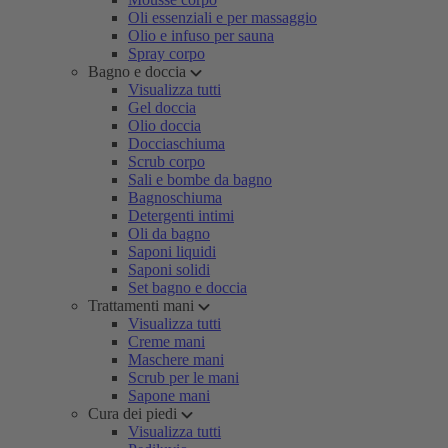
Oli essenziali e per massaggio
Olio e infuso per sauna
Spray corpo
Bagno e doccia
Visualizza tutti
Gel doccia
Olio doccia
Docciaschiuma
Scrub corpo
Sali e bombe da bagno
Bagnoschiuma
Detergenti intimi
Oli da bagno
Saponi liquidi
Saponi solidi
Set bagno e doccia
Trattamenti mani
Visualizza tutti
Creme mani
Maschere mani
Scrub per le mani
Sapone mani
Cura dei piedi
Visualizza tutti