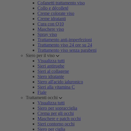
Cofanetti trattamento viso
Collo e décolleté
Creme colorate viso
Creme idratanti
Cura con Q10
Maschere viso
Spray viso
Trattamento anti-imperfezioni
Trattamento viso 24 ore su 24
Trattamento viso senza parabeni
Siero per il viso
Visualizza tutti
Sieri antirughe
Sieri al collagene
Siero idratante
Siero all'acido ialuronico
Sieri alla vitamina C
Fiale
Trattamenti occhi
Visualizza tutti
Siero per sopracciglia
Crema per gli occhi
Maschere e patch occhi
Sieri contorno occhi
Siero per ciglia