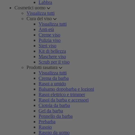
Labbra
Cosmetici uomo
Visualizza tutti
Cura del viso
Visualizza tutti
Anti-età
Creme viso
Pulizia viso
Sieri viso
Kit di bellezza
Maschere viso
Scrub per il viso
Prodotti rasatura
Visualizza tutti
Crema da barba
Rasoi a umido
Balsamo dopobarba e lozioni
Rasoi elettrico e trimmer
Rasoi da barba e accessori
Ciotola da barba
Gel da barba
Pennello da barba
Prebarba
Rasoio
Rasoio da uomo