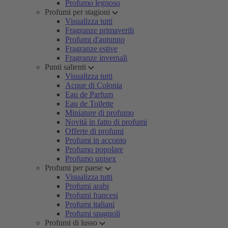
Profumo legnoso
Profumi per stagioni
Visualizza tutti
Fragranze primaverili
Profumi d'autunno
Fragranze estive
Fragranze invernali
Punti salienti
Visualizza tutti
Acque di Colonia
Eau de Parfum
Eau de Toilette
Miniature di profumo
Novità in fatto di profumi
Offerte di profumi
Profumi in acconto
Profumo popolare
Profumo unisex
Profumi per paese
Visualizza tutti
Profumi arabi
Profumi francesi
Profumi italiani
Profumi spagnoli
Profumi di lusso