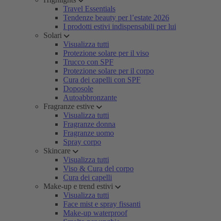
Travel Essentials
Tendenze beauty per l’estate 2026
I prodotti estivi indispensabili per lui
Solari
Visualizza tutti
Protezione solare per il viso
Trucco con SPF
Protezione solare per il corpo
Cura dei capelli con SPF
Doposole
Autoabbronzante
Fragranze estive
Visualizza tutti
Fragranze donna
Fragranze uomo
Spray corpo
Skincare
Visualizza tutti
Viso & Cura del corpo
Cura dei capelli
Make-up e trend estivi
Visualizza tutti
Face mist e spray fissanti
Make-up waterproof