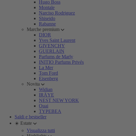
Hugo Boss
Montale
Narciso Rodriguez
Shiseido
Rabanne
Marche premium
DIOR
Yves Saint Laurent
GIVENCHY
GUERLAIN
Parfums de Marly
INITIO Parfums Privés
La Mer
Tom Ford
Eisenberg
Novita
Widian
IRÄYE
NEST NEW YORK
Ouai
TYPEBEA
Saldi e bestseller
☀️ Estate
Visualizza tutti
Highlights