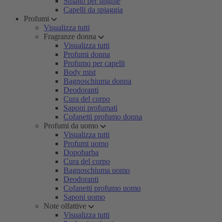
Smalto per unghie
Capelli da spiaggia
Profumi
Visualizza tutti
Fragranze donna
Visualizza tutti
Profumi donna
Profumo per capelli
Body mist
Bagnoschiuma donna
Deodoranti
Cura del corpo
Saponi profumati
Cofanetti profumo donna
Profumi da uomo
Visualizza tutti
Profumi uomo
Dopobarba
Cura del corpo
Bagnoschiuma uomo
Deodoranti
Cofanetti profumo uomo
Saponi uomo
Note olfattive
Visualizza tutti