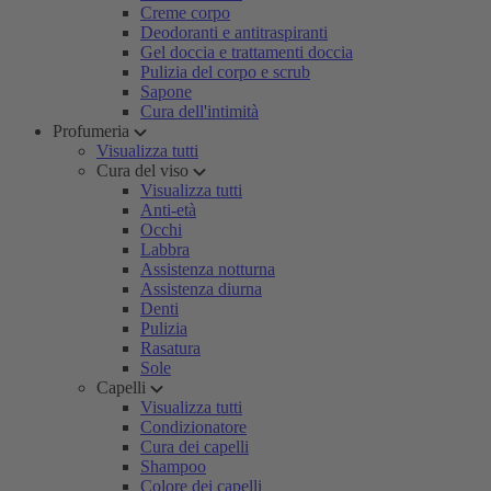
Creme corpo
Deodoranti e antitraspiranti
Gel doccia e trattamenti doccia
Pulizia del corpo e scrub
Sapone
Cura dell'intimità
Profumeria
Visualizza tutti
Cura del viso
Visualizza tutti
Anti-età
Occhi
Labbra
Assistenza notturna
Assistenza diurna
Denti
Pulizia
Rasatura
Sole
Capelli
Visualizza tutti
Condizionatore
Cura dei capelli
Shampoo
Colore dei capelli