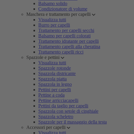
Balsamo solido
Condizionatore di volume
Maschera e trattamento per capelli
Visualizza tutti
Burro per capelli
Trattamento per capelli secchi
Balsamo per capelli colorati
Trattamento idratante per capelli
Trattamento capelli alla cheratina
Trattamento capelli ricci
Spazzole e pettini
Visualizza tutti
Spazzole rotonde
Spazzola districante
Spazzola piatta
Spazzola in legno
Pettini per capelli
Pettine a coda
Pettine arricciacapelli
Pettini da taglio per capelli
Spazzola con setole di cinghiale
Spazzola scheletro
Spazzole per il massaggio della testa
Accessori per capelli
Visualizza tutti