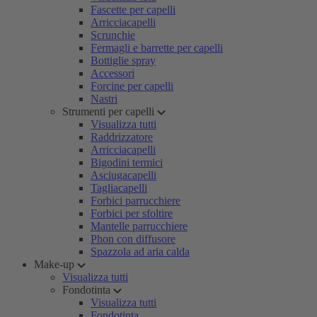
Fascette per capelli
Arricciacapelli
Scrunchie
Fermagli e barrette per capelli
Bottiglie spray
Accessori
Forcine per capelli
Nastri
Strumenti per capelli
Visualizza tutti
Raddrizzatore
Arricciacapelli
Bigodini termici
Asciugacapelli
Tagliacapelli
Forbici parrucchiere
Forbici per sfoltire
Mantelle parrucchiere
Phon con diffusore
Spazzola ad aria calda
Make-up
Visualizza tutti
Fondotinta
Visualizza tutti
Fondotinta