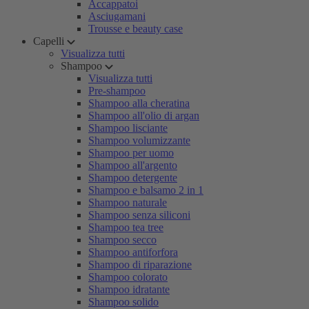
Accappatoi
Asciugamani
Trousse e beauty case
Capelli
Visualizza tutti
Shampoo
Visualizza tutti
Pre-shampoo
Shampoo alla cheratina
Shampoo all'olio di argan
Shampoo lisciante
Shampoo volumizzante
Shampoo per uomo
Shampoo all'argento
Shampoo detergente
Shampoo e balsamo 2 in 1
Shampoo naturale
Shampoo senza siliconi
Shampoo tea tree
Shampoo secco
Shampoo antiforfora
Shampoo di riparazione
Shampoo colorato
Shampoo idratante
Shampoo solido