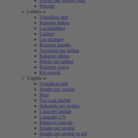
Forbici per sopracciglia
Pinzette
Labbra
Visualizza tutti
Rossetto labbra
Lucidalabbra
Lipliner
Lip plumper
Rossetto liquido
Accessori per labbra
Balsamo labbra
Primer per labbra
Rossetto opaco
Kit rossetti
Unghie
Visualizza tutti
Smalto per unghie
Base
Top coat unghie
Indurente per unghie
Lima per unghie
Lampade UV
Rimuovi cuticole
Smalto per unghie
Smalto per unghie in gel