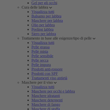
Gel per gli occhi
Cura delle labbra
Visualizza tutti
Balsamo per labbra
Maschere per labbra
Olio per labbra
Peeling labbra
Siero per labbra
Trattamento in base alle esigenze/tipo di pelle
Visualizza tutti
Pelle grassa
Pelle mista
Pelle sensibile
Pelle secca
Pelle impura
Prodotti anti-rossore
Prodotti con SPF
Trattamenti viso antietà
Maschere per il viso
Visualizza tutti
Maschere per occhi e labbra
Maschere idratanti
Maschere detergenti
Maschere di fango
Maschere di stoffa