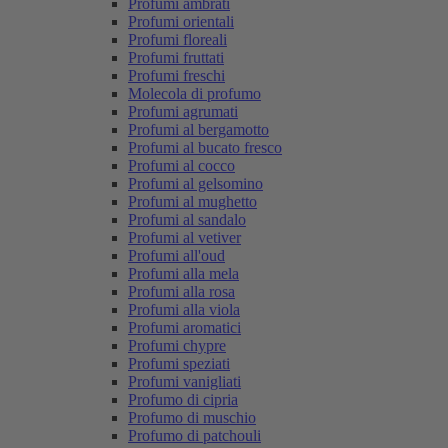
Profumi ambrati
Profumi orientali
Profumi floreali
Profumi fruttati
Profumi freschi
Molecola di profumo
Profumi agrumati
Profumi al bergamotto
Profumi al bucato fresco
Profumi al cocco
Profumi al gelsomino
Profumi al mughetto
Profumi al sandalo
Profumi al vetiver
Profumi all'oud
Profumi alla mela
Profumi alla rosa
Profumi alla viola
Profumi aromatici
Profumi chypre
Profumi speziati
Profumi vanigliati
Profumo di cipria
Profumo di muschio
Profumo di patchouli