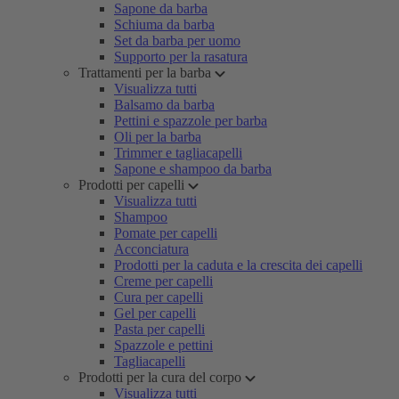
Sapone da barba
Schiuma da barba
Set da barba per uomo
Supporto per la rasatura
Trattamenti per la barba
Visualizza tutti
Balsamo da barba
Pettini e spazzole per barba
Oli per la barba
Trimmer e tagliacapelli
Sapone e shampoo da barba
Prodotti per capelli
Visualizza tutti
Shampoo
Pomate per capelli
Acconciatura
Prodotti per la caduta e la crescita dei capelli
Creme per capelli
Cura per capelli
Gel per capelli
Pasta per capelli
Spazzole e pettini
Tagliacapelli
Prodotti per la cura del corpo
Visualizza tutti