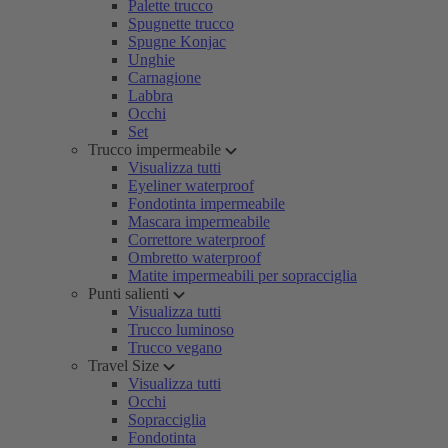
Palette trucco
Spugnette trucco
Spugne Konjac
Unghie
Carnagione
Labbra
Occhi
Set
Trucco impermeabile
Visualizza tutti
Eyeliner waterproof
Fondotinta impermeabile
Mascara impermeabile
Correttore waterproof
Ombretto waterproof
Matite impermeabili per sopracciglia
Punti salienti
Visualizza tutti
Trucco luminoso
Trucco vegano
Travel Size
Visualizza tutti
Occhi
Sopracciglia
Fondotinta