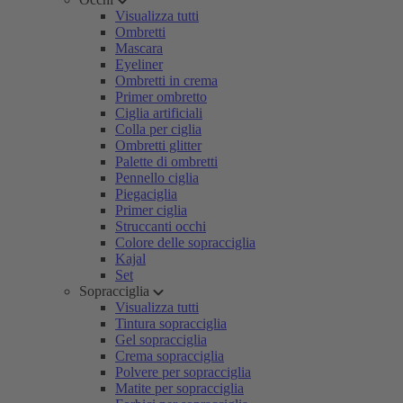
Visualizza tutti
Ombretti
Mascara
Eyeliner
Ombretti in crema
Primer ombretto
Ciglia artificiali
Colla per ciglia
Ombretti glitter
Palette di ombretti
Pennello ciglia
Piegaciglia
Primer ciglia
Struccanti occhi
Colore delle sopracciglia
Kajal
Set
Sopracciglia
Visualizza tutti
Tintura sopracciglia
Gel sopracciglia
Crema sopracciglia
Polvere per sopracciglia
Matite per sopracciglia