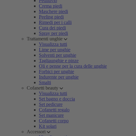
Pediluvio
Crema piedi
Maschere piedi
Peeling piedi
Rimedi per i calli
Cura dei piedi
Spray per piedi
Trattamenti unghie
Visualizza tutti
Lime per unghie
Solventi per unghie
Tagliaunghie e pinze
Oli e penne per la cura delle unghie
Forbici per unghie
Indurente per unghie
Smalti
Cofanetti beauty
Visualizza tutti
Set bagno e doccia
Set pedicure
Cofanetti regalo
Set manicure
Cofanetti corpo
Kit solari
Accessori