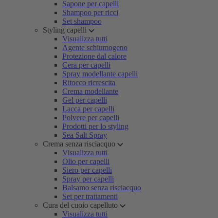
Sapone per capelli
Shampoo per ricci
Set shampoo
Styling capelli
Visualizza tutti
Agente schiumogeno
Protezione dal calore
Cera per capelli
Spray modellante capelli
Ritocco ricrescita
Crema modellante
Gel per capelli
Lacca per capelli
Polvere per capelli
Prodotti per lo styling
Sea Salt Spray
Crema senza risciacquo
Visualizza tutti
Olio per capelli
Siero per capelli
Spray per capelli
Balsamo senza risciacquo
Set per trattamenti
Cura del cuoio capelluto
Visualizza tutti