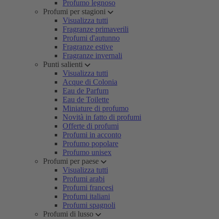
Profumo legnoso
Profumi per stagioni
Visualizza tutti
Fragranze primaverili
Profumi d'autunno
Fragranze estive
Fragranze invernali
Punti salienti
Visualizza tutti
Acque di Colonia
Eau de Parfum
Eau de Toilette
Miniature di profumo
Novità in fatto di profumi
Offerte di profumi
Profumi in acconto
Profumo popolare
Profumo unisex
Profumi per paese
Visualizza tutti
Profumi arabi
Profumi francesi
Profumi italiani
Profumi spagnoli
Profumi di lusso