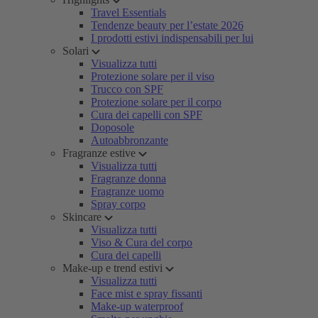
Travel Essentials
Tendenze beauty per l’estate 2026
I prodotti estivi indispensabili per lui
Solari
Visualizza tutti
Protezione solare per il viso
Trucco con SPF
Protezione solare per il corpo
Cura dei capelli con SPF
Doposole
Autoabbronzante
Fragranze estive
Visualizza tutti
Fragranze donna
Fragranze uomo
Spray corpo
Skincare
Visualizza tutti
Viso & Cura del corpo
Cura dei capelli
Make-up e trend estivi
Visualizza tutti
Face mist e spray fissanti
Make-up waterproof