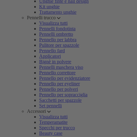
Unghie finte e nail design
Kit unghie
Trattamento unghie
Pennelli trucco
Visualizza tutti
Pennelli fondotinta
Pennelli ombretto
Pennello per labbra
Pulitore per spazzole
Pennello fard
Applicatori
Bignè in polvere
Pennelli maschera viso
Pennello correttore
Pennello per evidenziatore
Pennello per eyeliner
Pennello per polveri
Pennello per sopracciglia
Sacchetti per spazzole
Set pennelli
Accessori
Visualizza tutti
Temperamatite
Specchi per trucco
Beauty case