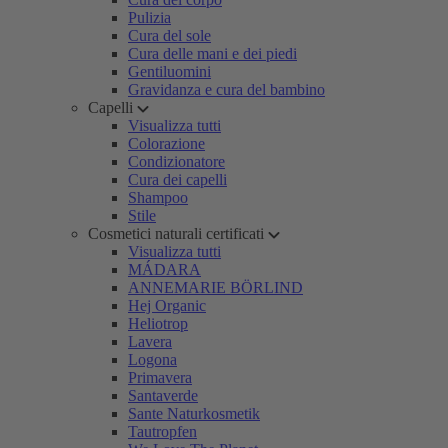
Pulizia
Cura del sole
Cura delle mani e dei piedi
Gentiluomini
Gravidanza e cura del bambino
Capelli
Visualizza tutti
Colorazione
Condizionatore
Cura dei capelli
Shampoo
Stile
Cosmetici naturali certificati
Visualizza tutti
MÁDARA
ANNEMARIE BÖRLIND
Hej Organic
Heliotrop
Lavera
Logona
Primavera
Santaverde
Sante Naturkosmetik
Tautropfen