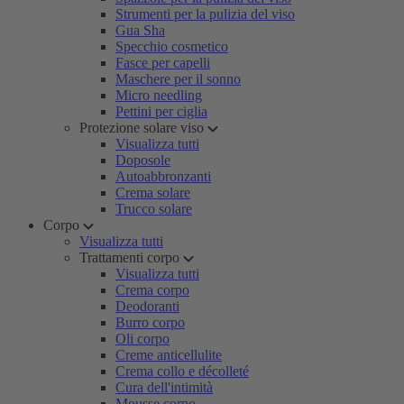
Strumenti per la pulizia del viso
Gua Sha
Specchio cosmetico
Fasce per capelli
Maschere per il sonno
Micro needling
Pettini per ciglia
Protezione solare viso
Visualizza tutti
Doposole
Autoabbronzanti
Crema solare
Trucco solare
Corpo
Visualizza tutti
Trattamenti corpo
Visualizza tutti
Crema corpo
Deodoranti
Burro corpo
Oli corpo
Creme anticellulite
Crema collo e décolleté
Cura dell'intimità
Mousse corpo