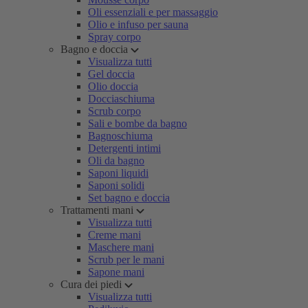
Oli essenziali e per massaggio
Olio e infuso per sauna
Spray corpo
Bagno e doccia
Visualizza tutti
Gel doccia
Olio doccia
Docciaschiuma
Scrub corpo
Sali e bombe da bagno
Bagnoschiuma
Detergenti intimi
Oli da bagno
Saponi liquidi
Saponi solidi
Set bagno e doccia
Trattamenti mani
Visualizza tutti
Creme mani
Maschere mani
Scrub per le mani
Sapone mani
Cura dei piedi
Visualizza tutti