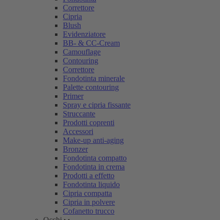
Correttore
Cipria
Blush
Evidenziatore
BB- & CC-Cream
Camouflage
Contouring
Correttore
Fondotinta minerale
Palette contouring
Primer
Spray e cipria fissante
Struccante
Prodotti coprenti
Accessori
Make-up anti-aging
Bronzer
Fondotinta compatto
Fondotinta in crema
Prodotti a effetto
Fondotinta liquido
Cipria compatta
Cipria in polvere
Cofanetto trucco
Occhi