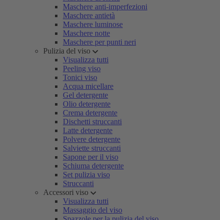
Maschere anti-imperfezioni
Maschere antietà
Maschere luminose
Maschere notte
Maschere per punti neri
Pulizia del viso
Visualizza tutti
Peeling viso
Tonici viso
Acqua micellare
Gel detergente
Olio detergente
Crema detergente
Dischetti struccanti
Latte detergente
Polvere detergente
Salviette struccanti
Sapone per il viso
Schiuma detergente
Set pulizia viso
Struccanti
Accessori viso
Visualizza tutti
Massaggio del viso
Spazzole per la pulizia del viso