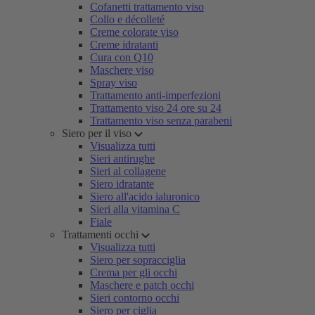
Cofanetti trattamento viso
Collo e décolleté
Creme colorate viso
Creme idratanti
Cura con Q10
Maschere viso
Spray viso
Trattamento anti-imperfezioni
Trattamento viso 24 ore su 24
Trattamento viso senza parabeni
Siero per il viso
Visualizza tutti
Sieri antirughe
Sieri al collagene
Siero idratante
Siero all'acido ialuronico
Sieri alla vitamina C
Fiale
Trattamenti occhi
Visualizza tutti
Siero per sopracciglia
Crema per gli occhi
Maschere e patch occhi
Sieri contorno occhi
Siero per ciglia