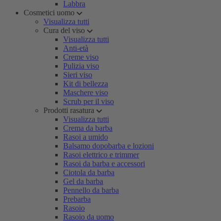
Labbra
Cosmetici uomo
Visualizza tutti
Cura del viso
Visualizza tutti
Anti-età
Creme viso
Pulizia viso
Sieri viso
Kit di bellezza
Maschere viso
Scrub per il viso
Prodotti rasatura
Visualizza tutti
Crema da barba
Rasoi a umido
Balsamo dopobarba e lozioni
Rasoi elettrico e trimmer
Rasoi da barba e accessori
Ciotola da barba
Gel da barba
Pennello da barba
Prebarba
Rasoio
Rasoio da uomo