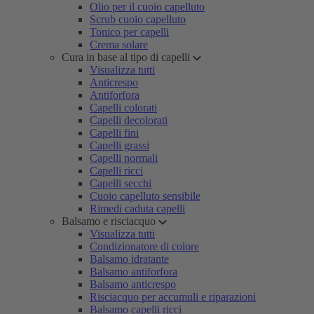
Olio per il cuoio capelluto
Scrub cuoio capelluto
Tonico per capelli
Crema solare
Cura in base al tipo di capelli
Visualizza tutti
Anticrespo
Antiforfora
Capelli colorati
Capelli decolorati
Capelli fini
Capelli grassi
Capelli normali
Capelli ricci
Capelli secchi
Cuoio capelluto sensibile
Rimedi caduta capelli
Balsamo e risciacquo
Visualizza tutti
Condizionatore di colore
Balsamo idratante
Balsamo antiforfora
Balsamo anticrespo
Risciacquo per accumuli e riparazioni
Balsamo capelli ricci