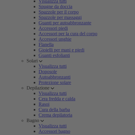
Visualizza tutti
Spugne da doccia
Spazzole per il corpo
Spazzole per massaggi
Guanti per autoabbronzante
Accessori piedi
Accessori per la cura del corpo
Accessori unghie
Flanella
Gioielli per mani e piedi
Guanti esfolianti
Solari
Visualizza tutti
Doposole
Autoabbronzanti
Protezione solare
Depilazione
Visualizza tutti
Cera fredda e calda
Rasoi
Cura della barba
Crema depilatoria
Bagno
Visualizza tutti
Accessori bagno