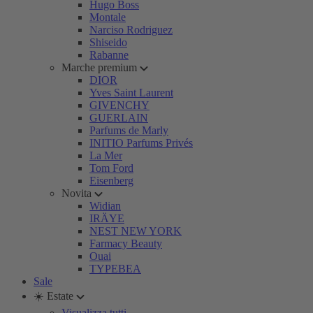
Hugo Boss
Montale
Narciso Rodriguez
Shiseido
Rabanne
Marche premium
DIOR
Yves Saint Laurent
GIVENCHY
GUERLAIN
Parfums de Marly
INITIO Parfums Privés
La Mer
Tom Ford
Eisenberg
Novita
Widian
IRÄYE
NEST NEW YORK
Farmacy Beauty
Ouai
TYPEBEA
Sale
☀️ Estate
Visualizza tutti