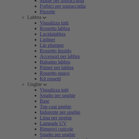
Matite per sopracciglia
Forbici per sopracciglia
Pinzette
Labbra
Visualizza tutti
Rossetto labbra
Lucidalabbra
Lipliner
Lip plumper
Rossetto liquido
Accessori per labbra
Balsamo labbra
Primer per labbra
Rossetto opaco
Kit rossetti
Unghie
Visualizza tutti
Smalto per unghie
Base
Top coat unghie
Indurente per unghie
Lima per unghie
Lampade UV
Rimuovi cuticole
Smalto per unghie