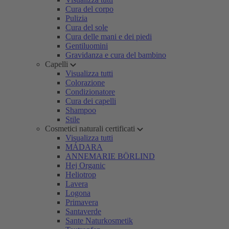
Cura del corpo
Pulizia
Cura del sole
Cura delle mani e dei piedi
Gentiluomini
Gravidanza e cura del bambino
Capelli
Visualizza tutti
Colorazione
Condizionatore
Cura dei capelli
Shampoo
Stile
Cosmetici naturali certificati
Visualizza tutti
MÁDARA
ANNEMARIE BÖRLIND
Hej Organic
Heliotrop
Lavera
Logona
Primavera
Santaverde
Sante Naturkosmetik