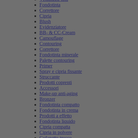
Fondotinta
Correttore
Cipria
Blush
Evidenziatore
BB- & CC-Cream
Camouflage
Contouring
Correttore
Fondotinta minerale
Palette contouring
Primer
Spray e cipria fissante
Struccante
Prodotti coprenti
Accessori
Make-up anti-aging
Bronzer
Fondotinta compatto
Fondotinta in crema
Prodotti a effetto
Fondotinta liquido
Cipria compatta
Cipria in polvere
Cofanetto trucco