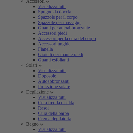
Accessori
Visualizza tutti
Spugne da doccia
Spazzole per il corpo
Spazzole per massaggi
Guanti per autoabbronzante
Accessori piedi
Accessori per la cura del corpo
Accessori unghie
Flanella
Gioielli per mani e piedi
Guanti esfolianti
Solari
Visualizza tutti
Doposole
Autoabbronzanti
Protezione solare
Depilazione
Visualizza tutti
Cera fredda e calda
Rasoi
Cura della barba
Crema depilatoria
Bagno
Visualizza tutti