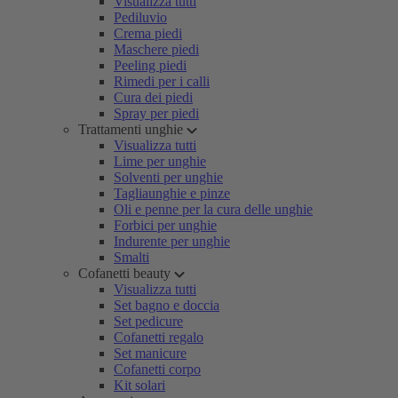
Visualizza tutti
Pediluvio
Crema piedi
Maschere piedi
Peeling piedi
Rimedi per i calli
Cura dei piedi
Spray per piedi
Trattamenti unghie
Visualizza tutti
Lime per unghie
Solventi per unghie
Tagliaunghie e pinze
Oli e penne per la cura delle unghie
Forbici per unghie
Indurente per unghie
Smalti
Cofanetti beauty
Visualizza tutti
Set bagno e doccia
Set pedicure
Cofanetti regalo
Set manicure
Cofanetti corpo
Kit solari