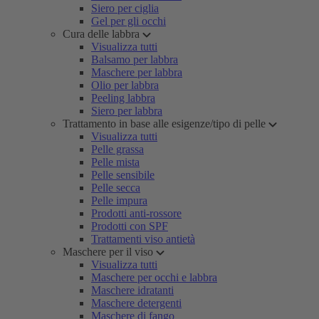
Siero per ciglia
Gel per gli occhi
Cura delle labbra
Visualizza tutti
Balsamo per labbra
Maschere per labbra
Olio per labbra
Peeling labbra
Siero per labbra
Trattamento in base alle esigenze/tipo di pelle
Visualizza tutti
Pelle grassa
Pelle mista
Pelle sensibile
Pelle secca
Pelle impura
Prodotti anti-rossore
Prodotti con SPF
Trattamenti viso antietà
Maschere per il viso
Visualizza tutti
Maschere per occhi e labbra
Maschere idratanti
Maschere detergenti
Maschere di fango