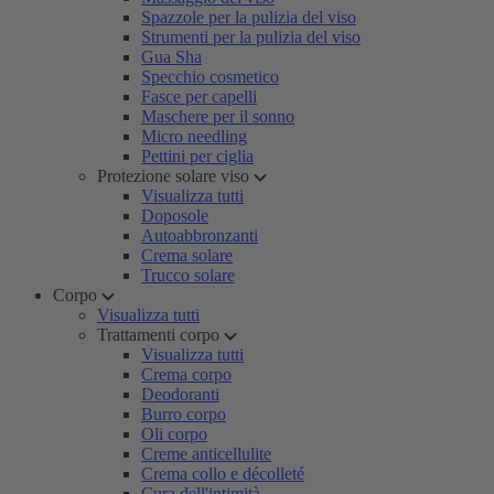
Spazzole per la pulizia del viso
Strumenti per la pulizia del viso
Gua Sha
Specchio cosmetico
Fasce per capelli
Maschere per il sonno
Micro needling
Pettini per ciglia
Protezione solare viso
Visualizza tutti
Doposole
Autoabbronzanti
Crema solare
Trucco solare
Corpo
Visualizza tutti
Trattamenti corpo
Visualizza tutti
Crema corpo
Deodoranti
Burro corpo
Oli corpo
Creme anticellulite
Crema collo e décolleté
Cura dell'intimità