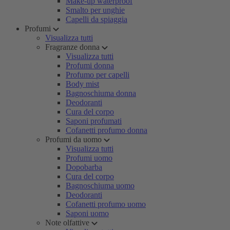
Make-up waterproof
Smalto per unghie
Capelli da spiaggia
Profumi
Visualizza tutti
Fragranze donna
Visualizza tutti
Profumi donna
Profumo per capelli
Body mist
Bagnoschiuma donna
Deodoranti
Cura del corpo
Saponi profumati
Cofanetti profumo donna
Profumi da uomo
Visualizza tutti
Profumi uomo
Dopobarba
Cura del corpo
Bagnoschiuma uomo
Deodoranti
Cofanetti profumo uomo
Saponi uomo
Note olfattive