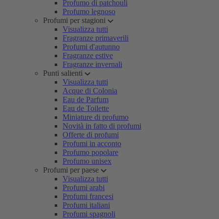
Profumo di patchouli
Profumo legnoso
Profumi per stagioni
Visualizza tutti
Fragranze primaverili
Profumi d'autunno
Fragranze estive
Fragranze invernali
Punti salienti
Visualizza tutti
Acque di Colonia
Eau de Parfum
Eau de Toilette
Miniature di profumo
Novità in fatto di profumi
Offerte di profumi
Profumi in acconto
Profumo popolare
Profumo unisex
Profumi per paese
Visualizza tutti
Profumi arabi
Profumi francesi
Profumi italiani
Profumi spagnoli