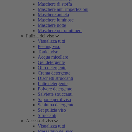
Maschere di stoffa
Maschere anti-imperfezioni
Maschere antietà
Maschere luminose
Maschere notte
Maschere per punti neri
Pulizia del viso
Visualizza tutti
Peeling viso
Tonici viso
Acqua micellare
Gel detergente
Olio detergente
Crema detergente
Dischetti struccanti
Latte detergente
Polvere detergente
Salviette struccanti
Sapone per il viso
Schiuma detergente
Set pulizia viso
Struccanti
Accessori viso
Visualizza tutti
Massaggio del viso