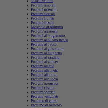
Visualizza tutti
Profumi ambrati
Profumi orientali
Profumi floreali
Profumi fruttati
Profumi freschi
Molecola di profumo
Profumi agrumati
Profumi al bergamotto
Profumi al bucato fresco
Profumi al cocco
Profumi al gelsomino
Profumi al mughetto
Profumi al sandalo
Profumi al vetiver
Profumi all'oud
Profumi alla mela
Profumi alla rosa
Profumi alla viola
Profumi aromatici
Profumi chypre
Profumi speziati
Profumi vanigliati
Profumo di cipria
Profumo di muschio