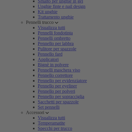
Smalto per unghie in gel
Unghie finte e nail design
Kit unghie
Trattamento unghie
Pennelli trucco
Visualizza tutti
Pennelli fondotinta
Pennelli ombretto
Pennello per labbra
Pulitore per spazzole
Pennello fard
Applicatori
Bignè in polvere
Pennelli maschera viso
Pennello correttore
Pennello per evidenziatore
Pennello per eyeliner
Pennello per polveri
Pennello per sopracciglia
Sacchetti per spazzole
Set pennelli
Accessori
Visualizza tutti
Temperamatite
Specchi per trucco