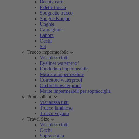
Beauty case
Palette trucco
Spugnette trucco
Spugne Konjac
Unghie
Carnagione
Labbra
Occhi
Set
Trucco impermeabile
Visualizza tutti
Eyeliner waterproof
Fondotinta impermeabile
Mascara impermeabile
Correttore waterproof
Ombretto waterproof
Matite impermeabili per sopracciglia
Punti salienti
Visualizza tutti
Trucco luminoso
Trucco vegano
Travel Size
Visualizza tutti
Occhi
Sopracciglia