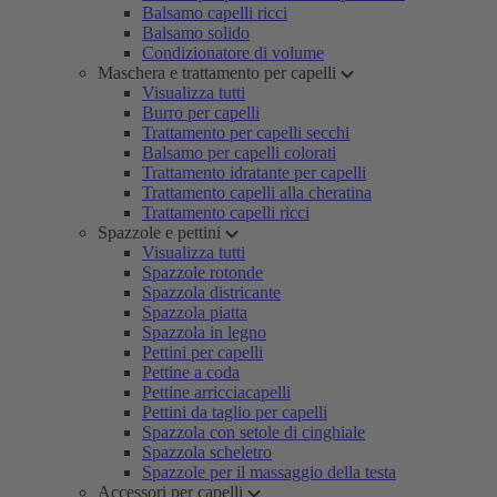
Balsamo capelli ricci
Balsamo solido
Condizionatore di volume
Maschera e trattamento per capelli
Visualizza tutti
Burro per capelli
Trattamento per capelli secchi
Balsamo per capelli colorati
Trattamento idratante per capelli
Trattamento capelli alla cheratina
Trattamento capelli ricci
Spazzole e pettini
Visualizza tutti
Spazzole rotonde
Spazzola districante
Spazzola piatta
Spazzola in legno
Pettini per capelli
Pettine a coda
Pettine arricciacapelli
Pettini da taglio per capelli
Spazzola con setole di cinghiale
Spazzola scheletro
Spazzole per il massaggio della testa
Accessori per capelli