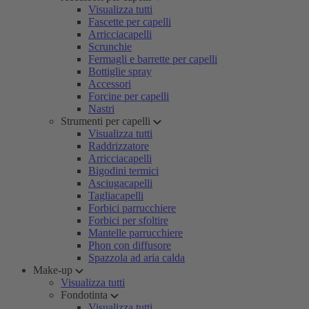
Visualizza tutti
Fascette per capelli
Arricciacapelli
Scrunchie
Fermagli e barrette per capelli
Bottiglie spray
Accessori
Forcine per capelli
Nastri
Strumenti per capelli
Visualizza tutti
Raddrizzatore
Arricciacapelli
Bigodini termici
Asciugacapelli
Tagliacapelli
Forbici parrucchiere
Forbici per sfoltire
Mantelle parrucchiere
Phon con diffusore
Spazzola ad aria calda
Make-up
Visualizza tutti
Fondotinta
Visualizza tutti