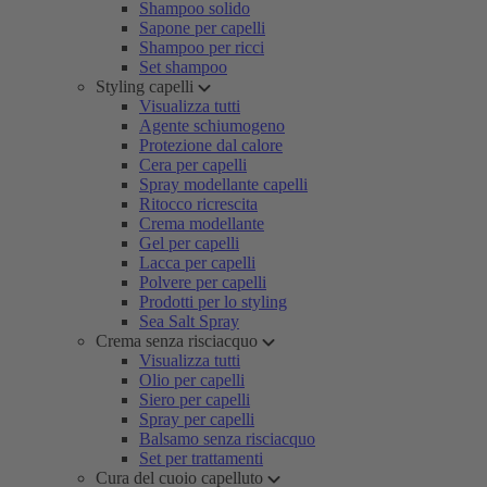
Shampoo solido
Sapone per capelli
Shampoo per ricci
Set shampoo
Styling capelli
Visualizza tutti
Agente schiumogeno
Protezione dal calore
Cera per capelli
Spray modellante capelli
Ritocco ricrescita
Crema modellante
Gel per capelli
Lacca per capelli
Polvere per capelli
Prodotti per lo styling
Sea Salt Spray
Crema senza risciacquo
Visualizza tutti
Olio per capelli
Siero per capelli
Spray per capelli
Balsamo senza risciacquo
Set per trattamenti
Cura del cuoio capelluto