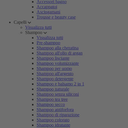
Accessori bagno
Accappatoi
Asciugamani
Trousse e beauty case
Capelli
Visualizza tutti
Shampoo
Visualizza tutti
Pre-shampoo
Shampoo alla cheratina
Shampoo all'olio di argan
Shampoo lisciante
Shampoo volumizzante
Shampoo per uomo
Shampoo all'argento
Shampoo detergente
Shampoo e balsamo 2 in 1
Shampoo naturale
Shampoo senza siliconi
Shampoo tea tree
Shampoo secco
Shampoo antiforfora
Shampoo di riparazione
Shampoo colorato
Shampoo idratante