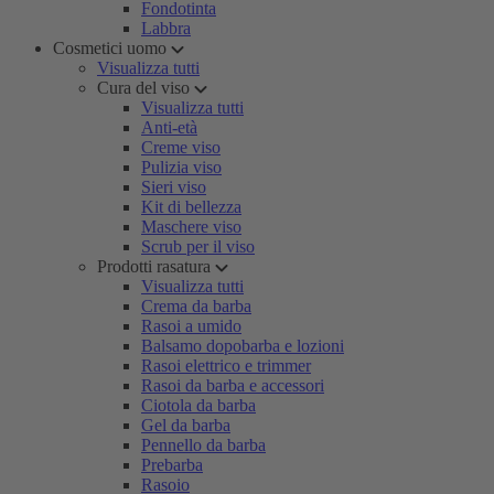
Fondotinta
Labbra
Cosmetici uomo
Visualizza tutti
Cura del viso
Visualizza tutti
Anti-età
Creme viso
Pulizia viso
Sieri viso
Kit di bellezza
Maschere viso
Scrub per il viso
Prodotti rasatura
Visualizza tutti
Crema da barba
Rasoi a umido
Balsamo dopobarba e lozioni
Rasoi elettrico e trimmer
Rasoi da barba e accessori
Ciotola da barba
Gel da barba
Pennello da barba
Prebarba
Rasoio