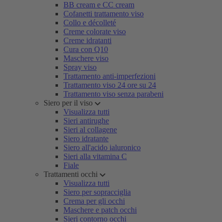
BB cream e CC cream
Cofanetti trattamento viso
Collo e décolleté
Creme colorate viso
Creme idratanti
Cura con Q10
Maschere viso
Spray viso
Trattamento anti-imperfezioni
Trattamento viso 24 ore su 24
Trattamento viso senza parabeni
Siero per il viso
Visualizza tutti
Sieri antirughe
Sieri al collagene
Siero idratante
Siero all'acido ialuronico
Sieri alla vitamina C
Fiale
Trattamenti occhi
Visualizza tutti
Siero per sopracciglia
Crema per gli occhi
Maschere e patch occhi
Sieri contorno occhi