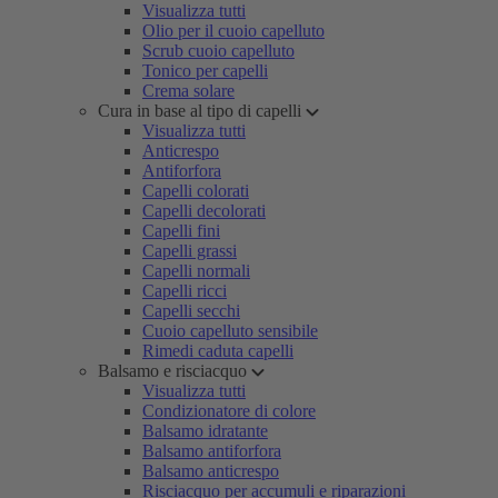
Visualizza tutti
Olio per il cuoio capelluto
Scrub cuoio capelluto
Tonico per capelli
Crema solare
Cura in base al tipo di capelli
Visualizza tutti
Anticrespo
Antiforfora
Capelli colorati
Capelli decolorati
Capelli fini
Capelli grassi
Capelli normali
Capelli ricci
Capelli secchi
Cuoio capelluto sensibile
Rimedi caduta capelli
Balsamo e risciacquo
Visualizza tutti
Condizionatore di colore
Balsamo idratante
Balsamo antiforfora
Balsamo anticrespo
Risciacquo per accumuli e riparazioni