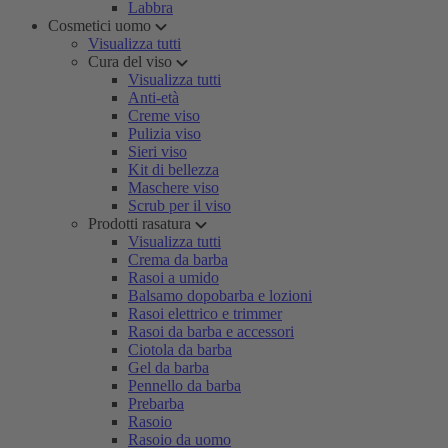
Labbra
Cosmetici uomo
Visualizza tutti
Cura del viso
Visualizza tutti
Anti-età
Creme viso
Pulizia viso
Sieri viso
Kit di bellezza
Maschere viso
Scrub per il viso
Prodotti rasatura
Visualizza tutti
Crema da barba
Rasoi a umido
Balsamo dopobarba e lozioni
Rasoi elettrico e trimmer
Rasoi da barba e accessori
Ciotola da barba
Gel da barba
Pennello da barba
Prebarba
Rasoio
Rasoio da uomo