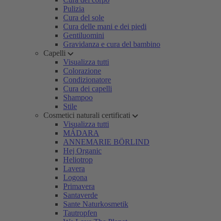
Pulizia
Cura del sole
Cura delle mani e dei piedi
Gentiluomini
Gravidanza e cura del bambino
Capelli
Visualizza tutti
Colorazione
Condizionatore
Cura dei capelli
Shampoo
Stile
Cosmetici naturali certificati
Visualizza tutti
MÁDARA
ANNEMARIE BÖRLIND
Hej Organic
Heliotrop
Lavera
Logona
Primavera
Santaverde
Sante Naturkosmetik
Tautropfen