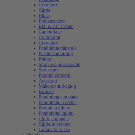
Correttore
Cipria
Blush
Evidenziatore
BB- & CC-Cream
Camouflage
Contouring
Correttore
Fondotinta minerale
Palette contouring
Primer
Spray e cipria fissante
Struccante
Prodotti coprenti
Accessori
Make-up anti-aging
Bronzer
Fondotinta compatto
Fondotinta in crema
Prodotti a effetto
Fondotinta liquido
Cipria compatta
Cipria in polvere
Cofanetto trucco
Occhi