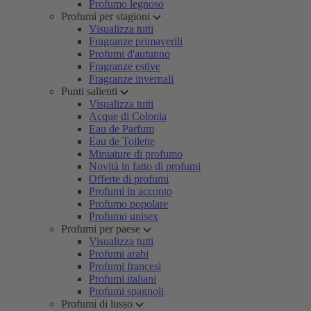
Profumo legnoso
Profumi per stagioni
Visualizza tutti
Fragranze primaverili
Profumi d'autunno
Fragranze estive
Fragranze invernali
Punti salienti
Visualizza tutti
Acque di Colonia
Eau de Parfum
Eau de Toilette
Miniature di profumo
Novità in fatto di profumi
Offerte di profumi
Profumi in acconto
Profumo popolare
Profumo unisex
Profumi per paese
Visualizza tutti
Profumi arabi
Profumi francesi
Profumi italiani
Profumi spagnoli
Profumi di lusso