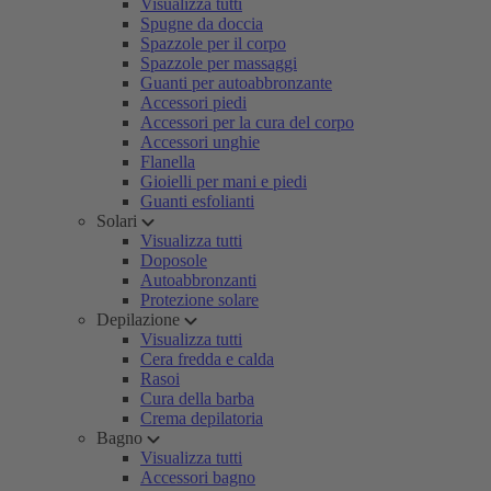
Visualizza tutti
Spugne da doccia
Spazzole per il corpo
Spazzole per massaggi
Guanti per autoabbronzante
Accessori piedi
Accessori per la cura del corpo
Accessori unghie
Flanella
Gioielli per mani e piedi
Guanti esfolianti
Solari
Visualizza tutti
Doposole
Autoabbronzanti
Protezione solare
Depilazione
Visualizza tutti
Cera fredda e calda
Rasoi
Cura della barba
Crema depilatoria
Bagno
Visualizza tutti
Accessori bagno