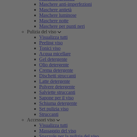
Maschere anti-imperfezioni
Maschere antietà
Maschere luminose
Maschere notte
Maschere per punti neri
Pulizia del viso
Visualizza tutti
Peeling viso
Tonici viso
Acqua micellare
Gel detergente
Olio detergente
Crema detergente
Dischetti struccanti
Latte detergente
Polvere detergente
Salviette struccanti
Sapone per il viso
Schiuma detergente
Set pulizia viso
Struccanti
Accessori viso
Visualizza tutti
Massaggio del viso
Spazzole per la pulizia del viso