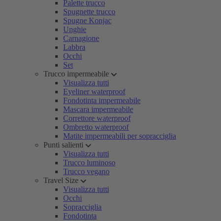
Palette trucco
Spugnette trucco
Spugne Konjac
Unghie
Carnagione
Labbra
Occhi
Set
Trucco impermeabile
Visualizza tutti
Eyeliner waterproof
Fondotinta impermeabile
Mascara impermeabile
Correttore waterproof
Ombretto waterproof
Matite impermeabili per sopracciglia
Punti salienti
Visualizza tutti
Trucco luminoso
Trucco vegano
Travel Size
Visualizza tutti
Occhi
Sopracciglia
Fondotinta