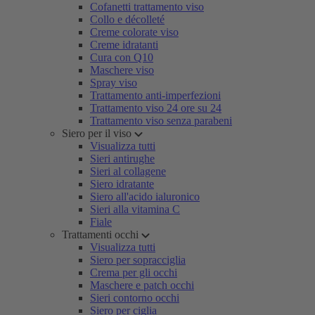
Cofanetti trattamento viso
Collo e décolleté
Creme colorate viso
Creme idratanti
Cura con Q10
Maschere viso
Spray viso
Trattamento anti-imperfezioni
Trattamento viso 24 ore su 24
Trattamento viso senza parabeni
Siero per il viso
Visualizza tutti
Sieri antirughe
Sieri al collagene
Siero idratante
Siero all'acido ialuronico
Sieri alla vitamina C
Fiale
Trattamenti occhi
Visualizza tutti
Siero per sopracciglia
Crema per gli occhi
Maschere e patch occhi
Sieri contorno occhi
Siero per ciglia