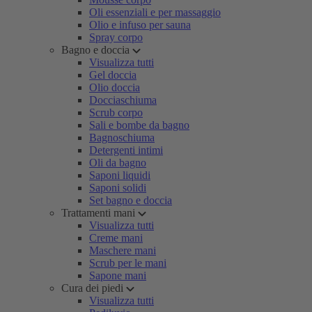
Oli essenziali e per massaggio
Olio e infuso per sauna
Spray corpo
Bagno e doccia
Visualizza tutti
Gel doccia
Olio doccia
Docciaschiuma
Scrub corpo
Sali e bombe da bagno
Bagnoschiuma
Detergenti intimi
Oli da bagno
Saponi liquidi
Saponi solidi
Set bagno e doccia
Trattamenti mani
Visualizza tutti
Creme mani
Maschere mani
Scrub per le mani
Sapone mani
Cura dei piedi
Visualizza tutti