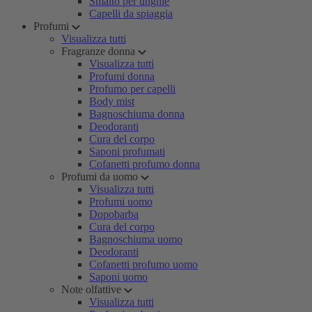
Smalto per unghie
Capelli da spiaggia
Profumi
Visualizza tutti
Fragranze donna
Visualizza tutti
Profumi donna
Profumo per capelli
Body mist
Bagnoschiuma donna
Deodoranti
Cura del corpo
Saponi profumati
Cofanetti profumo donna
Profumi da uomo
Visualizza tutti
Profumi uomo
Dopobarba
Cura del corpo
Bagnoschiuma uomo
Deodoranti
Cofanetti profumo uomo
Saponi uomo
Note olfattive
Visualizza tutti