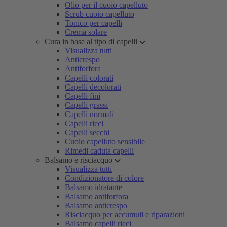
Olio per il cuoio capelluto
Scrub cuoio capelluto
Tonico per capelli
Crema solare
Cura in base al tipo di capelli
Visualizza tutti
Anticrespo
Antiforfora
Capelli colorati
Capelli decolorati
Capelli fini
Capelli grassi
Capelli normali
Capelli ricci
Capelli secchi
Cuoio capelluto sensibile
Rimedi caduta capelli
Balsamo e risciacquo
Visualizza tutti
Condizionatore di colore
Balsamo idratante
Balsamo antiforfora
Balsamo anticrespo
Risciacquo per accumuli e riparazioni
Balsamo capelli ricci