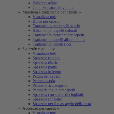
Balsamo solido
Condizionatore di volume
Maschera e trattamento per capelli
Visualizza tutti
Burro per capelli
Trattamento per capelli secchi
Balsamo per capelli colorati
Trattamento idratante per capelli
Trattamento capelli alla cheratina
Trattamento capelli ricci
Spazzole e pettini
Visualizza tutti
Spazzole rotonde
Spazzola districante
Spazzola piatta
Spazzola in legno
Pettini per capelli
Pettine a coda
Pettine arricciacapelli
Pettini da taglio per capelli
Spazzola con setole di cinghiale
Spazzola scheletro
Spazzole per il massaggio della testa
Accessori per capelli
Visualizza tutti