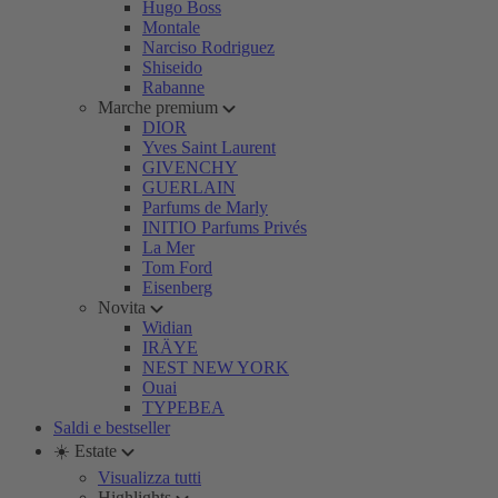
Hugo Boss
Montale
Narciso Rodriguez
Shiseido
Rabanne
Marche premium
DIOR
Yves Saint Laurent
GIVENCHY
GUERLAIN
Parfums de Marly
INITIO Parfums Privés
La Mer
Tom Ford
Eisenberg
Novita
Widian
IRÄYE
NEST NEW YORK
Ouai
TYPEBEA
Saldi e bestseller
☀️ Estate
Visualizza tutti
Highlights