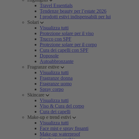
Travel Essentials
Tendenze beauty per l’estate 2026
I prodotti estivi indispensabili per lui
Solari
Visualizza tutti
Protezione solare per il viso
Trucco con SPF
Protezione solare per il corpo
Cura dei capelli con SPF
Doposole
Autoabbronzante
Fragranze estive
Visualizza tutti
Fragranze donna
Fragranze uomo
Spray corpo
Skincare
Visualizza tutti
Viso & Cura del corpo
Cura dei capelli
Make-up e trend estivi
Visualizza tutti
Face mist e spray fissanti
Make-up waterproof