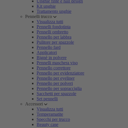
Unghie finte e nail design
Kit unghie
Trattamento unghie
Pennelli trucco
Visualizza tutti
Pennelli fondotinta
Pennelli ombretto
Pennello per labbra
Pulitore per spazzole
Pennello fard
Applicatori
Bignè in polvere
Pennelli maschera viso
Pennello correttore
Pennello per evidenziatore
Pennello per eyeliner
Pennello per polveri
Pennello per sopracciglia
Sacchetti per spazzole
Set pennelli
Accessori
Visualizza tutti
Temperamatite
Specchi per trucco
Beauty case