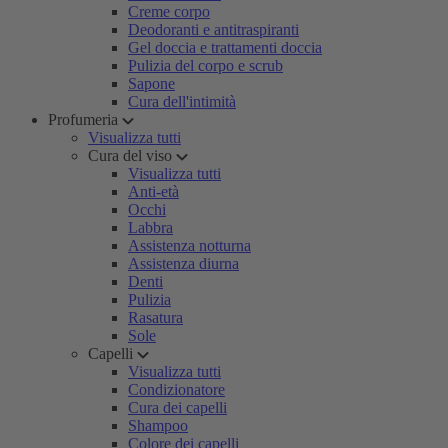
Creme corpo
Deodoranti e antitraspiranti
Gel doccia e trattamenti doccia
Pulizia del corpo e scrub
Sapone
Cura dell'intimità
Profumeria
Visualizza tutti
Cura del viso
Visualizza tutti
Anti-età
Occhi
Labbra
Assistenza notturna
Assistenza diurna
Denti
Pulizia
Rasatura
Sole
Capelli
Visualizza tutti
Condizionatore
Cura dei capelli
Shampoo
Colore dei capelli