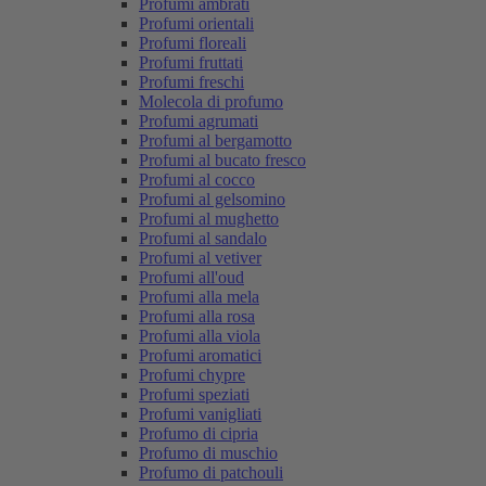
Profumi ambrati
Profumi orientali
Profumi floreali
Profumi fruttati
Profumi freschi
Molecola di profumo
Profumi agrumati
Profumi al bergamotto
Profumi al bucato fresco
Profumi al cocco
Profumi al gelsomino
Profumi al mughetto
Profumi al sandalo
Profumi al vetiver
Profumi all'oud
Profumi alla mela
Profumi alla rosa
Profumi alla viola
Profumi aromatici
Profumi chypre
Profumi speziati
Profumi vanigliati
Profumo di cipria
Profumo di muschio
Profumo di patchouli