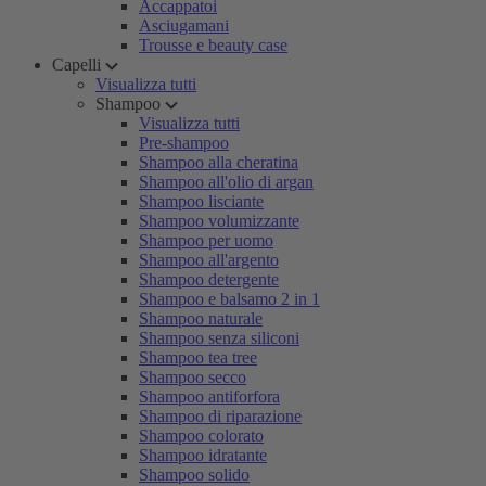
Accappatoi
Asciugamani
Trousse e beauty case
Capelli
Visualizza tutti
Shampoo
Visualizza tutti
Pre-shampoo
Shampoo alla cheratina
Shampoo all'olio di argan
Shampoo lisciante
Shampoo volumizzante
Shampoo per uomo
Shampoo all'argento
Shampoo detergente
Shampoo e balsamo 2 in 1
Shampoo naturale
Shampoo senza siliconi
Shampoo tea tree
Shampoo secco
Shampoo antiforfora
Shampoo di riparazione
Shampoo colorato
Shampoo idratante
Shampoo solido