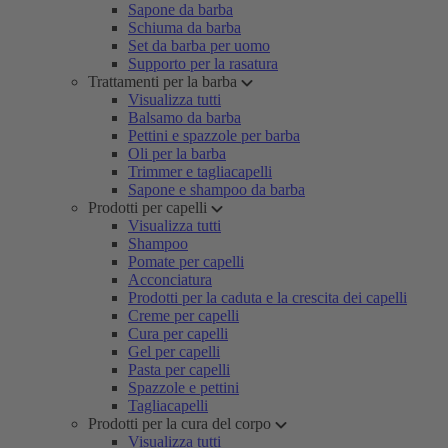
Sapone da barba
Schiuma da barba
Set da barba per uomo
Supporto per la rasatura
Trattamenti per la barba
Visualizza tutti
Balsamo da barba
Pettini e spazzole per barba
Oli per la barba
Trimmer e tagliacapelli
Sapone e shampoo da barba
Prodotti per capelli
Visualizza tutti
Shampoo
Pomate per capelli
Acconciatura
Prodotti per la caduta e la crescita dei capelli
Creme per capelli
Cura per capelli
Gel per capelli
Pasta per capelli
Spazzole e pettini
Tagliacapelli
Prodotti per la cura del corpo
Visualizza tutti