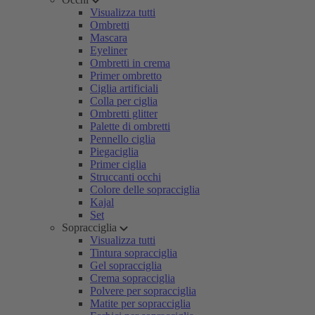
Visualizza tutti
Ombretti
Mascara
Eyeliner
Ombretti in crema
Primer ombretto
Ciglia artificiali
Colla per ciglia
Ombretti glitter
Palette di ombretti
Pennello ciglia
Piegaciglia
Primer ciglia
Struccanti occhi
Colore delle sopracciglia
Kajal
Set
Sopracciglia
Visualizza tutti
Tintura sopracciglia
Gel sopracciglia
Crema sopracciglia
Polvere per sopracciglia
Matite per sopracciglia