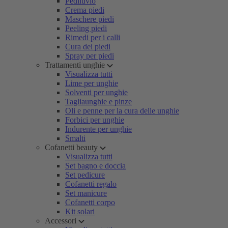
Pediluvio
Crema piedi
Maschere piedi
Peeling piedi
Rimedi per i calli
Cura dei piedi
Spray per piedi
Trattamenti unghie
Visualizza tutti
Lime per unghie
Solventi per unghie
Tagliaunghie e pinze
Oli e penne per la cura delle unghie
Forbici per unghie
Indurente per unghie
Smalti
Cofanetti beauty
Visualizza tutti
Set bagno e doccia
Set pedicure
Cofanetti regalo
Set manicure
Cofanetti corpo
Kit solari
Accessori