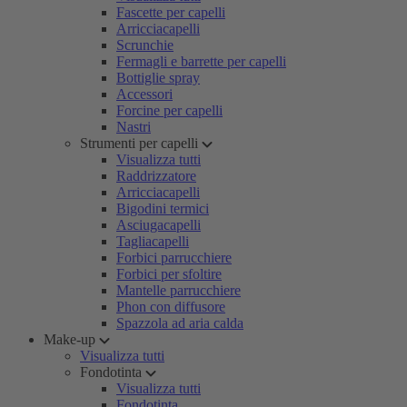
Fascette per capelli
Arricciacapelli
Scrunchie
Fermagli e barrette per capelli
Bottiglie spray
Accessori
Forcine per capelli
Nastri
Strumenti per capelli
Visualizza tutti
Raddrizzatore
Arricciacapelli
Bigodini termici
Asciugacapelli
Tagliacapelli
Forbici parrucchiere
Forbici per sfoltire
Mantelle parrucchiere
Phon con diffusore
Spazzola ad aria calda
Make-up
Visualizza tutti
Fondotinta
Visualizza tutti
Fondotinta