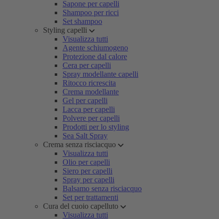
Sapone per capelli
Shampoo per ricci
Set shampoo
Styling capelli
Visualizza tutti
Agente schiumogeno
Protezione dal calore
Cera per capelli
Spray modellante capelli
Ritocco ricrescita
Crema modellante
Gel per capelli
Lacca per capelli
Polvere per capelli
Prodotti per lo styling
Sea Salt Spray
Crema senza risciacquo
Visualizza tutti
Olio per capelli
Siero per capelli
Spray per capelli
Balsamo senza risciacquo
Set per trattamenti
Cura del cuoio capelluto
Visualizza tutti