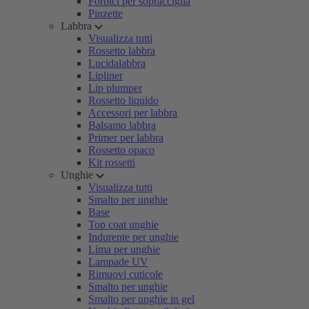
Forbici per sopracciglia
Pinzette
Labbra
Visualizza tutti
Rossetto labbra
Lucidalabbra
Lipliner
Lip plumper
Rossetto liquido
Accessori per labbra
Balsamo labbra
Primer per labbra
Rossetto opaco
Kit rossetti
Unghie
Visualizza tutti
Smalto per unghie
Base
Top coat unghie
Indurente per unghie
Lima per unghie
Lampade UV
Rimuovi cuticole
Smalto per unghie
Smalto per unghie in gel