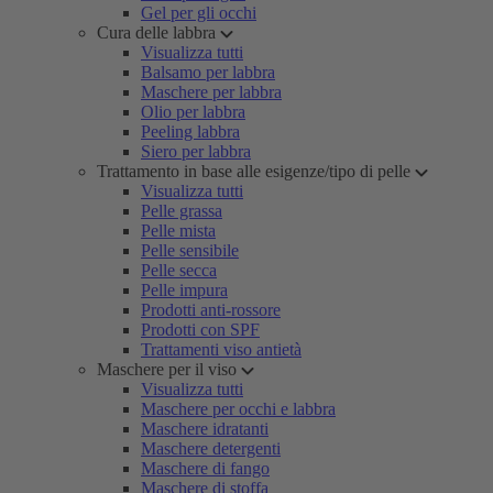
Gel per gli occhi
Cura delle labbra
Visualizza tutti
Balsamo per labbra
Maschere per labbra
Olio per labbra
Peeling labbra
Siero per labbra
Trattamento in base alle esigenze/tipo di pelle
Visualizza tutti
Pelle grassa
Pelle mista
Pelle sensibile
Pelle secca
Pelle impura
Prodotti anti-rossore
Prodotti con SPF
Trattamenti viso antietà
Maschere per il viso
Visualizza tutti
Maschere per occhi e labbra
Maschere idratanti
Maschere detergenti
Maschere di fango
Maschere di stoffa