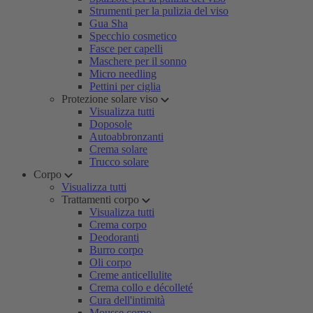
Strumenti per la pulizia del viso
Gua Sha
Specchio cosmetico
Fasce per capelli
Maschere per il sonno
Micro needling
Pettini per ciglia
Protezione solare viso
Visualizza tutti
Doposole
Autoabbronzanti
Crema solare
Trucco solare
Corpo
Visualizza tutti
Trattamenti corpo
Visualizza tutti
Crema corpo
Deodoranti
Burro corpo
Oli corpo
Creme anticellulite
Crema collo e décolleté
Cura dell'intimità
Mousse corpo