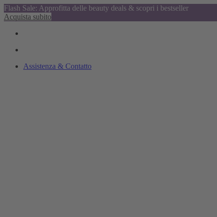
Flash Sale: Approfitta delle beauty deals & scopri i bestseller
Acquista subito
Assistenza & Contatto