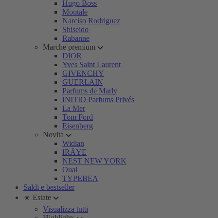
Hugo Boss
Montale
Narciso Rodriguez
Shiseido
Rabanne
Marche premium
DIOR
Yves Saint Laurent
GIVENCHY
GUERLAIN
Parfums de Marly
INITIO Parfums Privés
La Mer
Tom Ford
Eisenberg
Novita
Widian
IRÄYE
NEST NEW YORK
Ouai
TYPEBEA
Saldi e bestseller
☀️ Estate
Visualizza tutti
Highlights