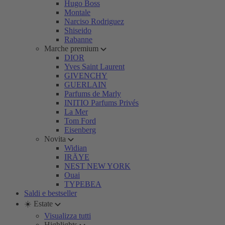
Hugo Boss
Montale
Narciso Rodriguez
Shiseido
Rabanne
Marche premium
DIOR
Yves Saint Laurent
GIVENCHY
GUERLAIN
Parfums de Marly
INITIO Parfums Privés
La Mer
Tom Ford
Eisenberg
Novita
Widian
IRÄYE
NEST NEW YORK
Ouai
TYPEBEA
Saldi e bestseller
☀️ Estate
Visualizza tutti
Highlights