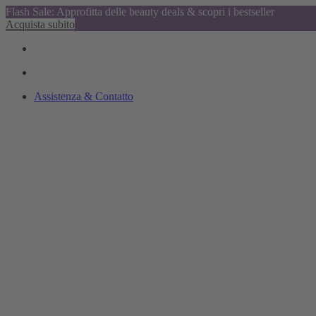
Flash Sale: Approfitta delle beauty deals & scopri i bestseller
Acquista subito
Assistenza & Contatto