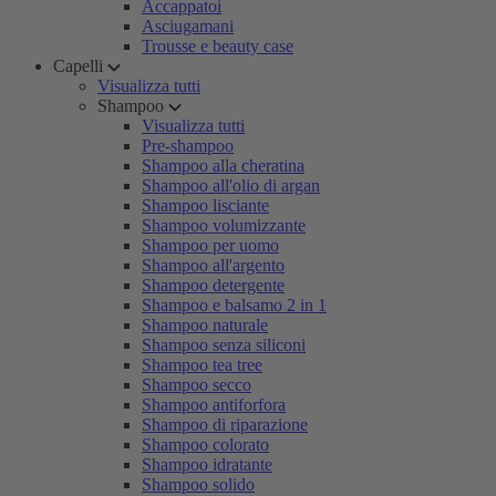
Accappatoi
Asciugamani
Trousse e beauty case
Capelli
Visualizza tutti
Shampoo
Visualizza tutti
Pre-shampoo
Shampoo alla cheratina
Shampoo all'olio di argan
Shampoo lisciante
Shampoo volumizzante
Shampoo per uomo
Shampoo all'argento
Shampoo detergente
Shampoo e balsamo 2 in 1
Shampoo naturale
Shampoo senza siliconi
Shampoo tea tree
Shampoo secco
Shampoo antiforfora
Shampoo di riparazione
Shampoo colorato
Shampoo idratante
Shampoo solido