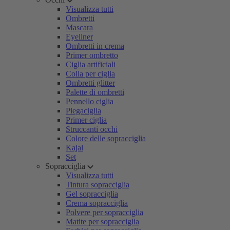
Visualizza tutti
Ombretti
Mascara
Eyeliner
Ombretti in crema
Primer ombretto
Ciglia artificiali
Colla per ciglia
Ombretti glitter
Palette di ombretti
Pennello ciglia
Piegaciglia
Primer ciglia
Struccanti occhi
Colore delle sopracciglia
Kajal
Set
Sopracciglia
Visualizza tutti
Tintura sopracciglia
Gel sopracciglia
Crema sopracciglia
Polvere per sopracciglia
Matite per sopracciglia