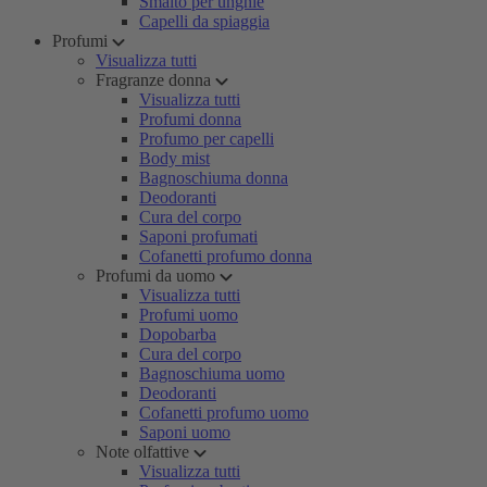
Smalto per unghie
Capelli da spiaggia
Profumi
Visualizza tutti
Fragranze donna
Visualizza tutti
Profumi donna
Profumo per capelli
Body mist
Bagnoschiuma donna
Deodoranti
Cura del corpo
Saponi profumati
Cofanetti profumo donna
Profumi da uomo
Visualizza tutti
Profumi uomo
Dopobarba
Cura del corpo
Bagnoschiuma uomo
Deodoranti
Cofanetti profumo uomo
Saponi uomo
Note olfattive
Visualizza tutti