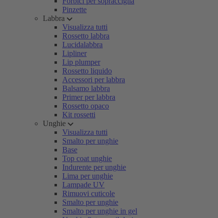
Forbici per sopracciglia
Pinzette
Labbra
Visualizza tutti
Rossetto labbra
Lucidalabbra
Lipliner
Lip plumper
Rossetto liquido
Accessori per labbra
Balsamo labbra
Primer per labbra
Rossetto opaco
Kit rossetti
Unghie
Visualizza tutti
Smalto per unghie
Base
Top coat unghie
Indurente per unghie
Lima per unghie
Lampade UV
Rimuovi cuticole
Smalto per unghie
Smalto per unghie in gel