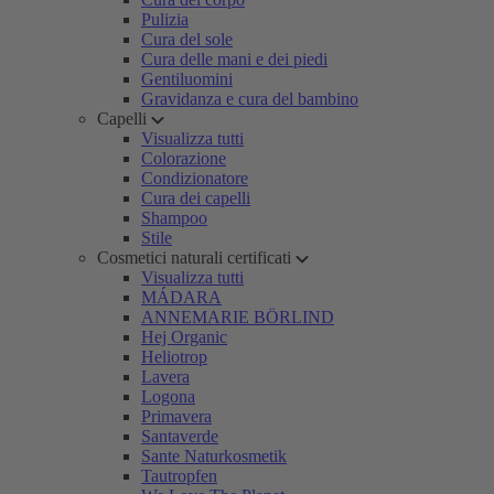
Pulizia
Cura del sole
Cura delle mani e dei piedi
Gentiluomini
Gravidanza e cura del bambino
Capelli
Visualizza tutti
Colorazione
Condizionatore
Cura dei capelli
Shampoo
Stile
Cosmetici naturali certificati
Visualizza tutti
MÁDARA
ANNEMARIE BÖRLIND
Hej Organic
Heliotrop
Lavera
Logona
Primavera
Santaverde
Sante Naturkosmetik
Tautropfen