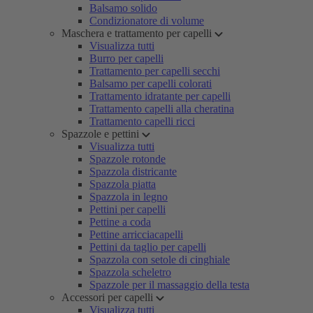
Balsamo solido
Condizionatore di volume
Maschera e trattamento per capelli
Visualizza tutti
Burro per capelli
Trattamento per capelli secchi
Balsamo per capelli colorati
Trattamento idratante per capelli
Trattamento capelli alla cheratina
Trattamento capelli ricci
Spazzole e pettini
Visualizza tutti
Spazzole rotonde
Spazzola districante
Spazzola piatta
Spazzola in legno
Pettini per capelli
Pettine a coda
Pettine arricciacapelli
Pettini da taglio per capelli
Spazzola con setole di cinghiale
Spazzola scheletro
Spazzole per il massaggio della testa
Accessori per capelli
Visualizza tutti