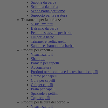
Sapone da barba
Schiuma da barba
Set da barba per uomo
Supporto per la rasatura
Trattamenti per la barba
Visualizza tutti
Balsamo da barba
Pettini e spazzole per barba
Oli per la barba
Trimmer e tagliacapelli
Sapone e shampoo da barba
Prodotti per capelli
Visualizza tutti
Shampoo
Pomate per capelli
Acconciatura
Prodotti per la caduta e la crescita dei capelli
Creme per capelli
Cura per capelli
Gel per capelli
Pasta per capelli
Spazzole e pettini
Tagliacapelli
Prodotti per la cura del corpo
Visualizza tutti