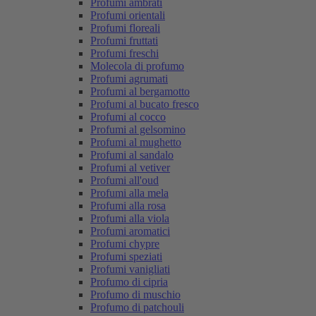
Profumi ambrati
Profumi orientali
Profumi floreali
Profumi fruttati
Profumi freschi
Molecola di profumo
Profumi agrumati
Profumi al bergamotto
Profumi al bucato fresco
Profumi al cocco
Profumi al gelsomino
Profumi al mughetto
Profumi al sandalo
Profumi al vetiver
Profumi all'oud
Profumi alla mela
Profumi alla rosa
Profumi alla viola
Profumi aromatici
Profumi chypre
Profumi speziati
Profumi vanigliati
Profumo di cipria
Profumo di muschio
Profumo di patchouli