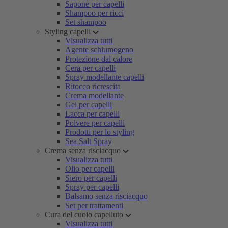
Sapone per capelli
Shampoo per ricci
Set shampoo
Styling capelli
Visualizza tutti
Agente schiumogeno
Protezione dal calore
Cera per capelli
Spray modellante capelli
Ritocco ricrescita
Crema modellante
Gel per capelli
Lacca per capelli
Polvere per capelli
Prodotti per lo styling
Sea Salt Spray
Crema senza risciacquo
Visualizza tutti
Olio per capelli
Siero per capelli
Spray per capelli
Balsamo senza risciacquo
Set per trattamenti
Cura del cuoio capelluto
Visualizza tutti