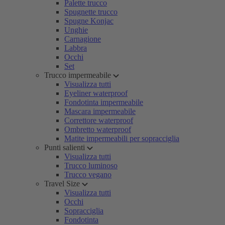
Palette trucco
Spugnette trucco
Spugne Konjac
Unghie
Carnagione
Labbra
Occhi
Set
Trucco impermeabile
Visualizza tutti
Eyeliner waterproof
Fondotinta impermeabile
Mascara impermeabile
Correttore waterproof
Ombretto waterproof
Matite impermeabili per sopracciglia
Punti salienti
Visualizza tutti
Trucco luminoso
Trucco vegano
Travel Size
Visualizza tutti
Occhi
Sopracciglia
Fondotinta