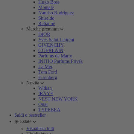
Hugo Boss
Montale
Narciso Rodriguez
Shiseido
Rabanne
Marche premium
DIOR
Yves Saint Laurent
GIVENCHY
GUERLAIN
Parfums de Marly
INITIO Parfums Privés
La Mer
Tom Ford
Eisenberg
Novita
Widian
IRÄYE
NEST NEW YORK
Ouai
TYPEBEA
Saldi e bestseller
☀️ Estate
Visualizza tutti
Highlights