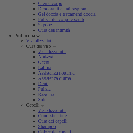
Creme corpo
Deodoranti e antitraspiranti
Gel doccia e trattamenti doccia
Pulizia del corpo e scrub
Sapone
Cura dell'intimità
Profumeria
Visualizza tutti
Cura del viso
Visualizza tutti
Anti-età
Occhi
Labbra
Assistenza notturna
Assistenza diurna
Denti
Pulizia
Rasatura
Sole
Capelli
Visualizza tutti
Condizionatore
Cura dei capelli
Shampoo
Colore dei capelli