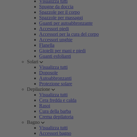
Visualizza tutti
Spugne da doccia
Spazzole per il corpo
Spazzole per massaggi
Guanti per autoabbronzante
Accessori piedi
Accessori per la cura del corpo
Accessori unghie
Flanella
Gioielli per mani e piedi
Guanti esfolianti
Solari
Visualizza tutti
Doposole
Autoabbronzanti
Protezione solare
Depilazione
Visualizza tutti
Cera fredda e calda
Rasoi
Cura della barba
Crema depilatoria
Bagno
Visualizza tutti
Accessori bagno