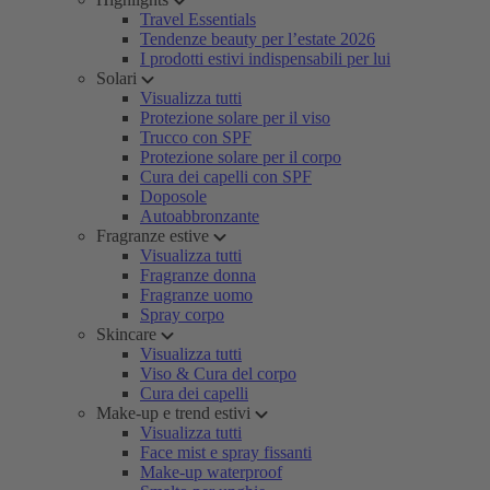
Travel Essentials
Tendenze beauty per l’estate 2026
I prodotti estivi indispensabili per lui
Solari
Visualizza tutti
Protezione solare per il viso
Trucco con SPF
Protezione solare per il corpo
Cura dei capelli con SPF
Doposole
Autoabbronzante
Fragranze estive
Visualizza tutti
Fragranze donna
Fragranze uomo
Spray corpo
Skincare
Visualizza tutti
Viso & Cura del corpo
Cura dei capelli
Make-up e trend estivi
Visualizza tutti
Face mist e spray fissanti
Make-up waterproof