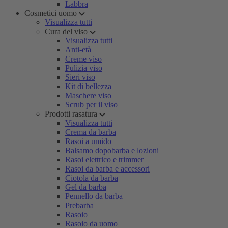
Labbra
Cosmetici uomo
Visualizza tutti
Cura del viso
Visualizza tutti
Anti-età
Creme viso
Pulizia viso
Sieri viso
Kit di bellezza
Maschere viso
Scrub per il viso
Prodotti rasatura
Visualizza tutti
Crema da barba
Rasoi a umido
Balsamo dopobarba e lozioni
Rasoi elettrico e trimmer
Rasoi da barba e accessori
Ciotola da barba
Gel da barba
Pennello da barba
Prebarba
Rasoio
Rasoio da uomo