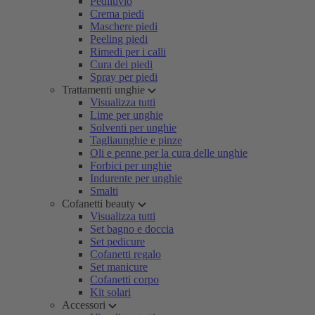
Pediluvio
Crema piedi
Maschere piedi
Peeling piedi
Rimedi per i calli
Cura dei piedi
Spray per piedi
Trattamenti unghie
Visualizza tutti
Lime per unghie
Solventi per unghie
Tagliaunghie e pinze
Oli e penne per la cura delle unghie
Forbici per unghie
Indurente per unghie
Smalti
Cofanetti beauty
Visualizza tutti
Set bagno e doccia
Set pedicure
Cofanetti regalo
Set manicure
Cofanetti corpo
Kit solari
Accessori