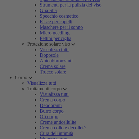
Strumenti per la pulizia del viso
Gua Sha
Specchio cosmetico
Fasce per capelli
Maschere per il sonno
Micro needling
Pettini per ciglia
Protezione solare viso
Visualizza tutti
Doposole
Autoabbronzanti
Crema solare
Trucco solare
Corpo
Visualizza tutti
Trattamenti corpo
Visualizza tutti
Crema corpo
Deodoranti
Burro corpo
Oli corpo
Creme anticellulite
Crema collo e décolleté
Cura dell'intimità
Mousse corpo