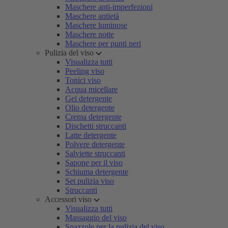
Maschere anti-imperfezioni
Maschere antietà
Maschere luminose
Maschere notte
Maschere per punti neri
Pulizia del viso
Visualizza tutti
Peeling viso
Tonici viso
Acqua micellare
Gel detergente
Olio detergente
Crema detergente
Dischetti struccanti
Latte detergente
Polvere detergente
Salviette struccanti
Sapone per il viso
Schiuma detergente
Set pulizia viso
Struccanti
Accessori viso
Visualizza tutti
Massaggio del viso
Spazzole per la pulizia del viso