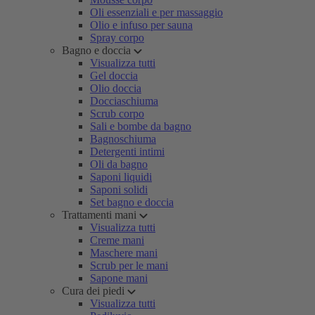
Oli essenziali e per massaggio
Olio e infuso per sauna
Spray corpo
Bagno e doccia
Visualizza tutti
Gel doccia
Olio doccia
Docciaschiuma
Scrub corpo
Sali e bombe da bagno
Bagnoschiuma
Detergenti intimi
Oli da bagno
Saponi liquidi
Saponi solidi
Set bagno e doccia
Trattamenti mani
Visualizza tutti
Creme mani
Maschere mani
Scrub per le mani
Sapone mani
Cura dei piedi
Visualizza tutti