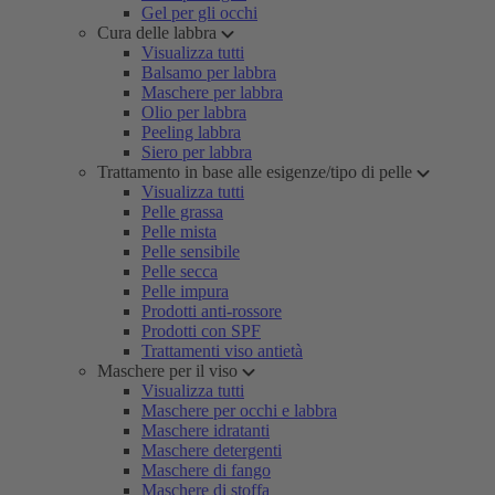
Gel per gli occhi
Cura delle labbra
Visualizza tutti
Balsamo per labbra
Maschere per labbra
Olio per labbra
Peeling labbra
Siero per labbra
Trattamento in base alle esigenze/tipo di pelle
Visualizza tutti
Pelle grassa
Pelle mista
Pelle sensibile
Pelle secca
Pelle impura
Prodotti anti-rossore
Prodotti con SPF
Trattamenti viso antietà
Maschere per il viso
Visualizza tutti
Maschere per occhi e labbra
Maschere idratanti
Maschere detergenti
Maschere di fango
Maschere di stoffa