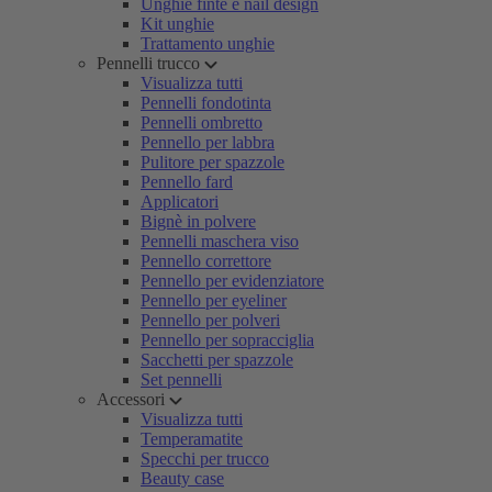
Unghie finte e nail design
Kit unghie
Trattamento unghie
Pennelli trucco
Visualizza tutti
Pennelli fondotinta
Pennelli ombretto
Pennello per labbra
Pulitore per spazzole
Pennello fard
Applicatori
Bignè in polvere
Pennelli maschera viso
Pennello correttore
Pennello per evidenziatore
Pennello per eyeliner
Pennello per polveri
Pennello per sopracciglia
Sacchetti per spazzole
Set pennelli
Accessori
Visualizza tutti
Temperamatite
Specchi per trucco
Beauty case