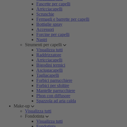
Fascette per capelli
Arricciacapelli
Scrunchie
Fermagli e barrette per capelli
Bottiglie spray
Accessori
Forcine per capelli
Nastri
Strumenti per capelli
Visualizza tutti
Raddrizzatore
Arricciacapelli
Bigodini termici
Asciugacapelli
Tagliacapelli
Forbici parrucchiere
Forbici per sfoltire
Mantelle parrucchiere
Phon con diffusore
Spazzola ad aria calda
Make-up
Visualizza tutti
Fondotinta
Visualizza tutti
Fondotinta