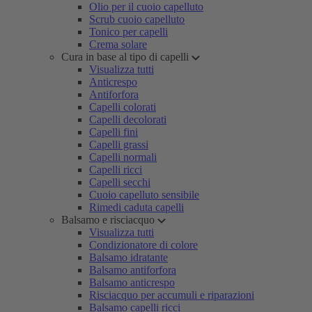
Olio per il cuoio capelluto
Scrub cuoio capelluto
Tonico per capelli
Crema solare
Cura in base al tipo di capelli
Visualizza tutti
Anticrespo
Antiforfora
Capelli colorati
Capelli decolorati
Capelli fini
Capelli grassi
Capelli normali
Capelli ricci
Capelli secchi
Cuoio capelluto sensibile
Rimedi caduta capelli
Balsamo e risciacquo
Visualizza tutti
Condizionatore di colore
Balsamo idratante
Balsamo antiforfora
Balsamo anticrespo
Risciacquo per accumuli e riparazioni
Balsamo capelli ricci