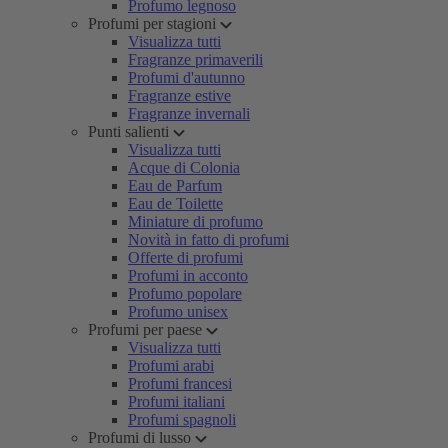
Profumo legnoso
Profumi per stagioni
Visualizza tutti
Fragranze primaverili
Profumi d'autunno
Fragranze estive
Fragranze invernali
Punti salienti
Visualizza tutti
Acque di Colonia
Eau de Parfum
Eau de Toilette
Miniature di profumo
Novità in fatto di profumi
Offerte di profumi
Profumi in acconto
Profumo popolare
Profumo unisex
Profumi per paese
Visualizza tutti
Profumi arabi
Profumi francesi
Profumi italiani
Profumi spagnoli
Profumi di lusso