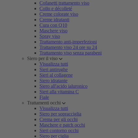
Cofanetti trattamento viso
Collo e décolleté
Creme colorate viso
Creme idratanti
Cura con Q10
Maschere viso
Spray viso
Trattamento anti-imperfezioni
Trattamento viso 24 ore su 24
Trattamento viso senza parabeni
Siero per il viso
Visualizza tutti
Sieri antirughe
Sieri al collagene
Siero idratante
Siero all'acido ialuronico
Sieri alla vitamina C
Fiale
Trattamenti occhi
Visualizza tutti
Siero per sopracciglia
Crema per gli occhi
Maschere e patch occhi
Sieri contorno occhi
Siero per ciglia