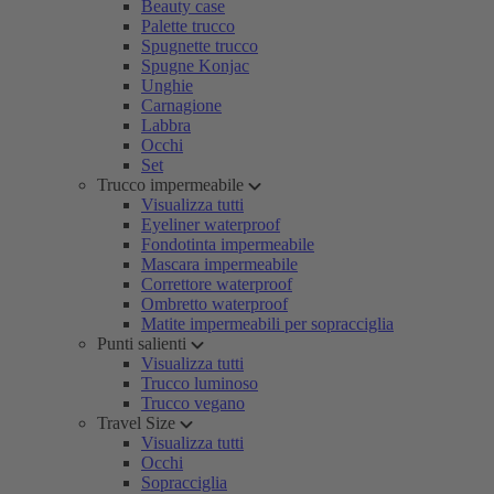
Beauty case
Palette trucco
Spugnette trucco
Spugne Konjac
Unghie
Carnagione
Labbra
Occhi
Set
Trucco impermeabile
Visualizza tutti
Eyeliner waterproof
Fondotinta impermeabile
Mascara impermeabile
Correttore waterproof
Ombretto waterproof
Matite impermeabili per sopracciglia
Punti salienti
Visualizza tutti
Trucco luminoso
Trucco vegano
Travel Size
Visualizza tutti
Occhi
Sopracciglia