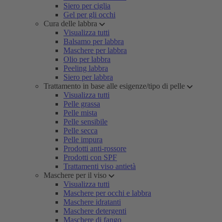
Siero per ciglia
Gel per gli occhi
Cura delle labbra
Visualizza tutti
Balsamo per labbra
Maschere per labbra
Olio per labbra
Peeling labbra
Siero per labbra
Trattamento in base alle esigenze/tipo di pelle
Visualizza tutti
Pelle grassa
Pelle mista
Pelle sensibile
Pelle secca
Pelle impura
Prodotti anti-rossore
Prodotti con SPF
Trattamenti viso antietà
Maschere per il viso
Visualizza tutti
Maschere per occhi e labbra
Maschere idratanti
Maschere detergenti
Maschere di fango