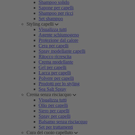
Shampoo solido
Sapone per capelli
Shampoo per ricci
Set shampoo
Styling capelli
Visualizza tutti
Agente schiumogeno
Protezione dal calore
Cera per capelli
Spray modellante capelli
Ritocco ricrescita
Crema modellante
Gel per capelli
Lacca per capelli
Polvere per capelli
Prodotti per lo styling
Sea Salt Spray
Crema senza risciacquo
Visualizza tutti
Olio per capelli
Siero per capelli
Spray per capelli
Balsamo senza risciacquo
Set per trattamenti
Cura del cuoio capelluto