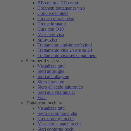
BB cream e CC cream
Cofanetti trattamento viso
Collo e décolleté
Creme colorate viso
Creme idratanti
Cura con Q10
Maschere viso
Spray viso
Trattamento anti-imperfezioni
Trattamento viso 24 ore su 24
Trattamento viso senza parabeni
Siero per il viso
Visualizza tutti
Sieri antirughe
Sieri al collagene
Siero idratante
Siero all'acido ialuronico
Sieri alla vitamina C
Fiale
Trattamenti occhi
Visualizza tutti
Siero per sopracciglia
Crema per gli occhi
Maschere e patch occhi
Sieri contorno occhi