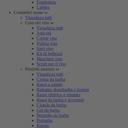
Fondotinta
Labbra
Cosmetici uomo
Visualizza tutti
Cura del viso
Visualizza tutti
Anti-età
Creme viso
Pulizia viso
Sieri viso
Kit di bellezza
Maschere viso
Scrub per il viso
Prodotti rasatura
Visualizza tutti
Crema da barba
Rasoi a umido
Balsamo dopobarba e lozioni
Rasoi elettrico e trimmer
Rasoi da barba e accessori
Ciotola da barba
Gel da barba
Pennello da barba
Prebarba
Rasoio