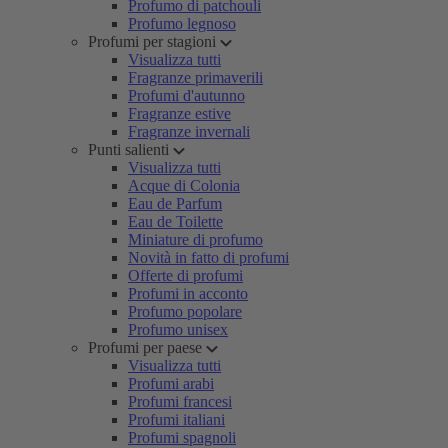
Profumo di patchouli
Profumo legnoso
Profumi per stagioni
Visualizza tutti
Fragranze primaverili
Profumi d'autunno
Fragranze estive
Fragranze invernali
Punti salienti
Visualizza tutti
Acque di Colonia
Eau de Parfum
Eau de Toilette
Miniature di profumo
Novità in fatto di profumi
Offerte di profumi
Profumi in acconto
Profumo popolare
Profumo unisex
Profumi per paese
Visualizza tutti
Profumi arabi
Profumi francesi
Profumi italiani
Profumi spagnoli