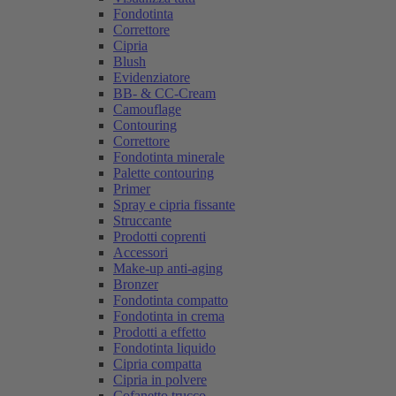
Fondotinta
Correttore
Cipria
Blush
Evidenziatore
BB- & CC-Cream
Camouflage
Contouring
Correttore
Fondotinta minerale
Palette contouring
Primer
Spray e cipria fissante
Struccante
Prodotti coprenti
Accessori
Make-up anti-aging
Bronzer
Fondotinta compatto
Fondotinta in crema
Prodotti a effetto
Fondotinta liquido
Cipria compatta
Cipria in polvere
Cofanetto trucco