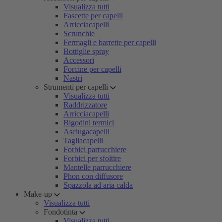
Visualizza tutti
Fascette per capelli
Arricciacapelli
Scrunchie
Fermagli e barrette per capelli
Bottiglie spray
Accessori
Forcine per capelli
Nastri
Strumenti per capelli
Visualizza tutti
Raddrizzatore
Arricciacapelli
Bigodini termici
Asciugacapelli
Tagliacapelli
Forbici parrucchiere
Forbici per sfoltire
Mantelle parrucchiere
Phon con diffusore
Spazzola ad aria calda
Make-up
Visualizza tutti
Fondotinta
Visualizza tutti