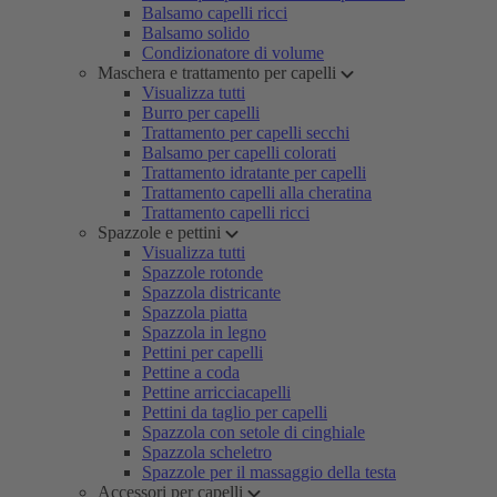
Balsamo capelli ricci
Balsamo solido
Condizionatore di volume
Maschera e trattamento per capelli
Visualizza tutti
Burro per capelli
Trattamento per capelli secchi
Balsamo per capelli colorati
Trattamento idratante per capelli
Trattamento capelli alla cheratina
Trattamento capelli ricci
Spazzole e pettini
Visualizza tutti
Spazzole rotonde
Spazzola districante
Spazzola piatta
Spazzola in legno
Pettini per capelli
Pettine a coda
Pettine arricciacapelli
Pettini da taglio per capelli
Spazzola con setole di cinghiale
Spazzola scheletro
Spazzole per il massaggio della testa
Accessori per capelli