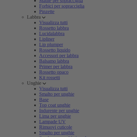
Matite per sopracciglia
Forbici per sopracciglia
Pinzette
Labbra
Visualizza tutti
Rossetto labbra
Lucidalabbra
Lipliner
Lip plumper
Rossetto liquido
Accessori per labbra
Balsamo labbra
Primer per labbra
Rossetto opaco
Kit rossetti
Unghie
Visualizza tutti
Smalto per unghie
Base
Top coat unghie
Indurente per unghie
Lima per unghie
Lampade UV
Rimuovi cuticole
Smalto per unghie