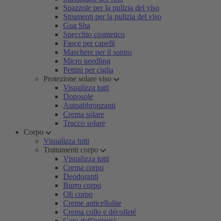
Spazzole per la pulizia del viso
Strumenti per la pulizia del viso
Gua Sha
Specchio cosmetico
Fasce per capelli
Maschere per il sonno
Micro needling
Pettini per ciglia
Protezione solare viso
Visualizza tutti
Doposole
Autoabbronzanti
Crema solare
Trucco solare
Corpo
Visualizza tutti
Trattamenti corpo
Visualizza tutti
Crema corpo
Deodoranti
Burro corpo
Oli corpo
Creme anticellulite
Crema collo e décolleté
Cura dell'intimità