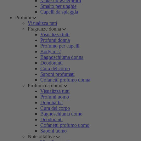
Make-up waterproof
Smalto per unghie
Capelli da spiaggia
Profumi
Visualizza tutti
Fragranze donna
Visualizza tutti
Profumi donna
Profumo per capelli
Body mist
Bagnoschiuma donna
Deodoranti
Cura del corpo
Saponi profumati
Cofanetti profumo donna
Profumi da uomo
Visualizza tutti
Profumi uomo
Dopobarba
Cura del corpo
Bagnoschiuma uomo
Deodoranti
Cofanetti profumo uomo
Saponi uomo
Note olfattive