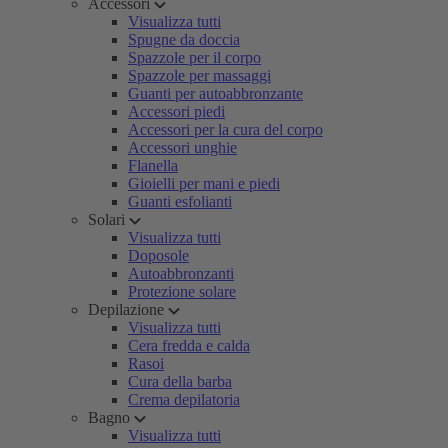
Accessori
Visualizza tutti
Spugne da doccia
Spazzole per il corpo
Spazzole per massaggi
Guanti per autoabbronzante
Accessori piedi
Accessori per la cura del corpo
Accessori unghie
Flanella
Gioielli per mani e piedi
Guanti esfolianti
Solari
Visualizza tutti
Doposole
Autoabbronzanti
Protezione solare
Depilazione
Visualizza tutti
Cera fredda e calda
Rasoi
Cura della barba
Crema depilatoria
Bagno
Visualizza tutti