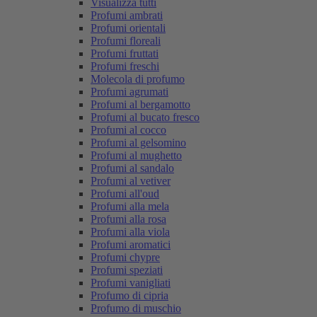
Visualizza tutti
Profumi ambrati
Profumi orientali
Profumi floreali
Profumi fruttati
Profumi freschi
Molecola di profumo
Profumi agrumati
Profumi al bergamotto
Profumi al bucato fresco
Profumi al cocco
Profumi al gelsomino
Profumi al mughetto
Profumi al sandalo
Profumi al vetiver
Profumi all'oud
Profumi alla mela
Profumi alla rosa
Profumi alla viola
Profumi aromatici
Profumi chypre
Profumi speziati
Profumi vanigliati
Profumo di cipria
Profumo di muschio