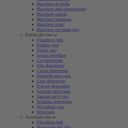
Maschere di stoffa
Maschere anti-imperfezioni
Maschere antietà
Maschere luminose
Maschere notte
Maschere per punti neri
Pulizia del viso
Visualizza tutti
Peeling viso
Tonici viso
Acqua micellare
Gel detergente
Olio detergente
Crema detergente
Dischetti struccanti
Latte detergente
Polvere detergente
Salviette struccanti
Sapone per il viso
Schiuma detergente
Set pulizia viso
Struccanti
Accessori viso
Visualizza tutti
Massaggio del viso