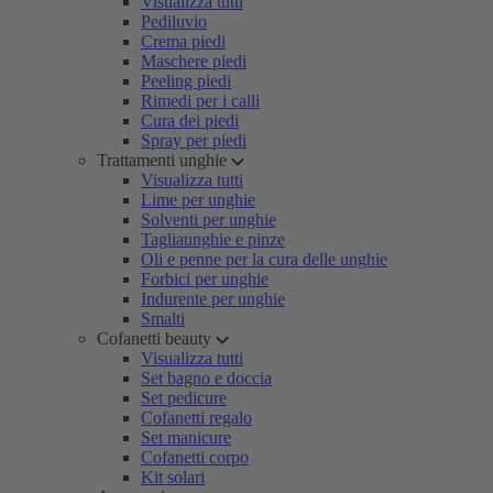
Visualizza tutti
Pediluvio
Crema piedi
Maschere piedi
Peeling piedi
Rimedi per i calli
Cura dei piedi
Spray per piedi
Trattamenti unghie
Visualizza tutti
Lime per unghie
Solventi per unghie
Tagliaunghie e pinze
Oli e penne per la cura delle unghie
Forbici per unghie
Indurente per unghie
Smalti
Cofanetti beauty
Visualizza tutti
Set bagno e doccia
Set pedicure
Cofanetti regalo
Set manicure
Cofanetti corpo
Kit solari