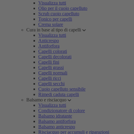
Visualizza tutti
Olio per il cuoio capelluto
Scrub cuoio capelluto
Tonico per capelli
Crema solare
Cura in base al tipo di capelli
Visualizza tutti
Anticrespo
Antiforfora
Capelli colorati
Capelli decolorati
Capelli fini
Capelli grassi
Capelli normali
Capelli ricci
Capelli secchi
Cuoio capelluto sensibile
Rimedi caduta capelli
Balsamo e risciacquo
Visualizza tutti
Condizionatore di colore
Balsamo idratante
Balsamo antiforfora
Balsamo anticrespo
Risciacquo per accumuli e riparazioni