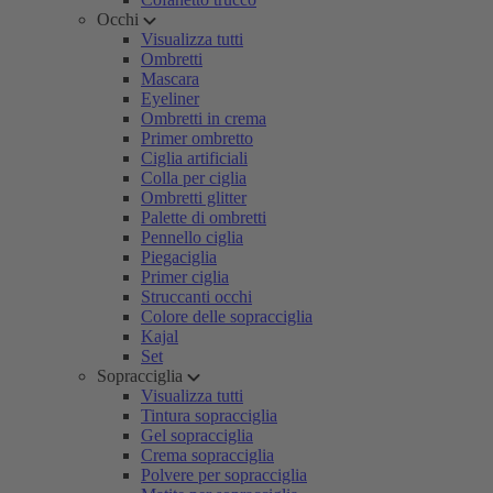
Occhi
Visualizza tutti
Ombretti
Mascara
Eyeliner
Ombretti in crema
Primer ombretto
Ciglia artificiali
Colla per ciglia
Ombretti glitter
Palette di ombretti
Pennello ciglia
Piegaciglia
Primer ciglia
Struccanti occhi
Colore delle sopracciglia
Kajal
Set
Sopracciglia
Visualizza tutti
Tintura sopracciglia
Gel sopracciglia
Crema sopracciglia
Polvere per sopracciglia