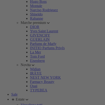
Hugo Boss
Montale
Narciso Rodriguez
Shiseido
Rabanne
Marche premium
DIOR
Yves Saint Laurent
GIVENCHY
GUERLAIN
Parfums de Marly
INITIO Parfums Privés
La Mer
Tom Ford
Eisenberg
Novita
Widian
IRÄYE
NEST NEW YORK
Farmacy Beauty
Ouai
TYPEBEA
Sale
☀️ Estate
Visualizza tutti