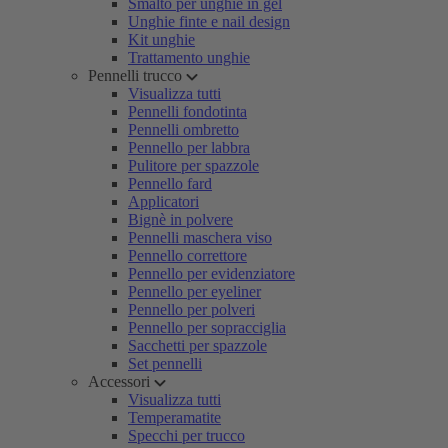
Smalto per unghie in gel
Unghie finte e nail design
Kit unghie
Trattamento unghie
Pennelli trucco
Visualizza tutti
Pennelli fondotinta
Pennelli ombretto
Pennello per labbra
Pulitore per spazzole
Pennello fard
Applicatori
Bignè in polvere
Pennelli maschera viso
Pennello correttore
Pennello per evidenziatore
Pennello per eyeliner
Pennello per polveri
Pennello per sopracciglia
Sacchetti per spazzole
Set pennelli
Accessori
Visualizza tutti
Temperamatite
Specchi per trucco