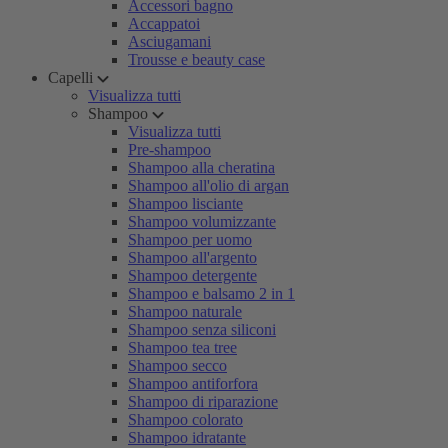
Accessori bagno
Accappatoi
Asciugamani
Trousse e beauty case
Capelli
Visualizza tutti
Shampoo
Visualizza tutti
Pre-shampoo
Shampoo alla cheratina
Shampoo all'olio di argan
Shampoo lisciante
Shampoo volumizzante
Shampoo per uomo
Shampoo all'argento
Shampoo detergente
Shampoo e balsamo 2 in 1
Shampoo naturale
Shampoo senza siliconi
Shampoo tea tree
Shampoo secco
Shampoo antiforfora
Shampoo di riparazione
Shampoo colorato
Shampoo idratante