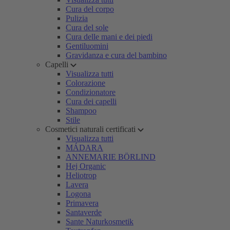
Cura del corpo
Pulizia
Cura del sole
Cura delle mani e dei piedi
Gentiluomini
Gravidanza e cura del bambino
Capelli
Visualizza tutti
Colorazione
Condizionatore
Cura dei capelli
Shampoo
Stile
Cosmetici naturali certificati
Visualizza tutti
MÁDARA
ANNEMARIE BÖRLIND
Hej Organic
Heliotrop
Lavera
Logona
Primavera
Santaverde
Sante Naturkosmetik