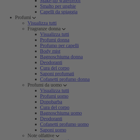
Make-up waterproof
Smalto per unghie
Capelli da spiaggia
Profumi
Visualizza tutti
Fragranze donna
Visualizza tutti
Profumi donna
Profumo per capelli
Body mist
Bagnoschiuma donna
Deodoranti
Cura del corpo
Saponi profumati
Cofanetti profumo donna
Profumi da uomo
Visualizza tutti
Profumi uomo
Dopobarba
Cura del corpo
Bagnoschiuma uomo
Deodoranti
Cofanetti profumo uomo
Saponi uomo
Note olfattive