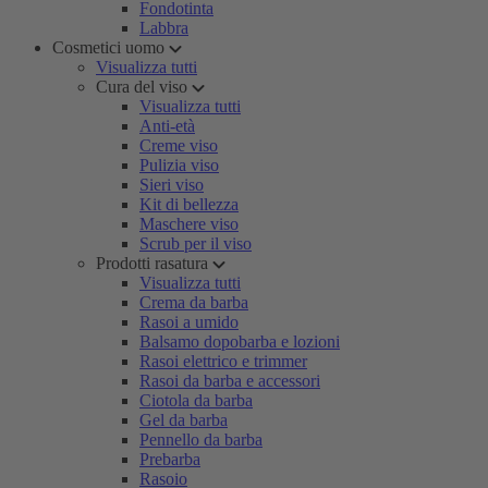
Fondotinta
Labbra
Cosmetici uomo
Visualizza tutti
Cura del viso
Visualizza tutti
Anti-età
Creme viso
Pulizia viso
Sieri viso
Kit di bellezza
Maschere viso
Scrub per il viso
Prodotti rasatura
Visualizza tutti
Crema da barba
Rasoi a umido
Balsamo dopobarba e lozioni
Rasoi elettrico e trimmer
Rasoi da barba e accessori
Ciotola da barba
Gel da barba
Pennello da barba
Prebarba
Rasoio