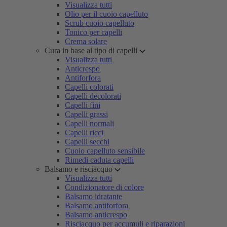
Visualizza tutti
Olio per il cuoio capelluto
Scrub cuoio capelluto
Tonico per capelli
Crema solare
Cura in base al tipo di capelli
Visualizza tutti
Anticrespo
Antiforfora
Capelli colorati
Capelli decolorati
Capelli fini
Capelli grassi
Capelli normali
Capelli ricci
Capelli secchi
Cuoio capelluto sensibile
Rimedi caduta capelli
Balsamo e risciacquo
Visualizza tutti
Condizionatore di colore
Balsamo idratante
Balsamo antiforfora
Balsamo anticrespo
Risciacquo per accumuli e riparazioni