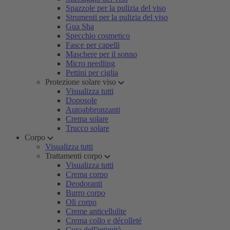
Spazzole per la pulizia del viso
Strumenti per la pulizia del viso
Gua Sha
Specchio cosmetico
Fasce per capelli
Maschere per il sonno
Micro needling
Pettini per ciglia
Protezione solare viso
Visualizza tutti
Doposole
Autoabbronzanti
Crema solare
Trucco solare
Corpo
Visualizza tutti
Trattamenti corpo
Visualizza tutti
Crema corpo
Deodoranti
Burro corpo
Oli corpo
Creme anticellulite
Crema collo e décolleté
Cura dell'intimità