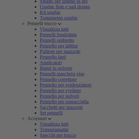
Smalto per unghie in gel
Unghie finte e nail design
Kit unghie
Trattamento unghie
Pennelli trucco
Visualizza tutti
Pennelli fondotinta
Pennelli ombretto
Pennello per labbra
Pulitore per spazzole
Pennello fard
Applicatori
Bignè in polvere
Pennelli maschera viso
Pennello correttore
Pennello per evidenziatore
Pennello per eyeliner
Pennello per polveri
Pennello per sopracciglia
Sacchetti per spazzole
Set pennelli
Accessori
Visualizza tutti
Temperamatite
Specchi per trucco