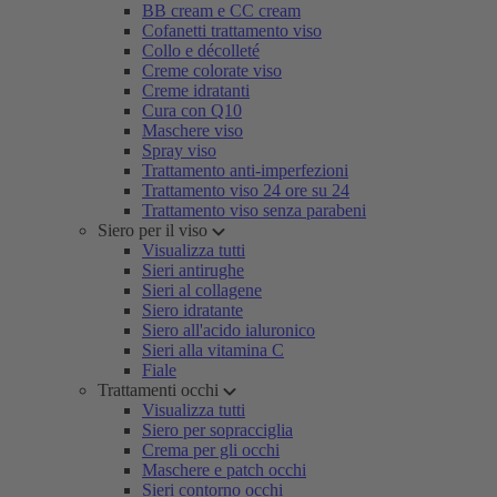
BB cream e CC cream
Cofanetti trattamento viso
Collo e décolleté
Creme colorate viso
Creme idratanti
Cura con Q10
Maschere viso
Spray viso
Trattamento anti-imperfezioni
Trattamento viso 24 ore su 24
Trattamento viso senza parabeni
Siero per il viso
Visualizza tutti
Sieri antirughe
Sieri al collagene
Siero idratante
Siero all'acido ialuronico
Sieri alla vitamina C
Fiale
Trattamenti occhi
Visualizza tutti
Siero per sopracciglia
Crema per gli occhi
Maschere e patch occhi
Sieri contorno occhi