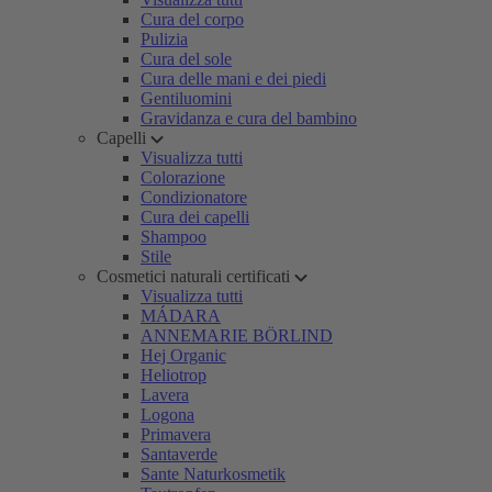
Cura del corpo
Pulizia
Cura del sole
Cura delle mani e dei piedi
Gentiluomini
Gravidanza e cura del bambino
Capelli
Visualizza tutti
Colorazione
Condizionatore
Cura dei capelli
Shampoo
Stile
Cosmetici naturali certificati
Visualizza tutti
MÁDARA
ANNEMARIE BÖRLIND
Hej Organic
Heliotrop
Lavera
Logona
Primavera
Santaverde
Sante Naturkosmetik