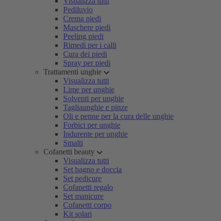
Visualizza tutti
Pediluvio
Crema piedi
Maschere piedi
Peeling piedi
Rimedi per i calli
Cura dei piedi
Spray per piedi
Trattamenti unghie
Visualizza tutti
Lime per unghie
Solventi per unghie
Tagliaunghie e pinze
Oli e penne per la cura delle unghie
Forbici per unghie
Indurente per unghie
Smalti
Cofanetti beauty
Visualizza tutti
Set bagno e doccia
Set pedicure
Cofanetti regalo
Set manicure
Cofanetti corpo
Kit solari