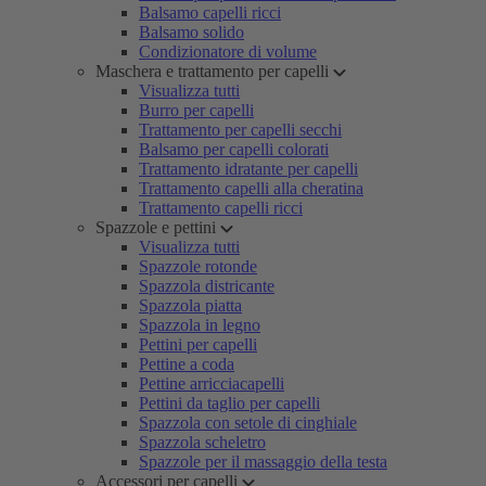
Balsamo capelli ricci
Balsamo solido
Condizionatore di volume
Maschera e trattamento per capelli
Visualizza tutti
Burro per capelli
Trattamento per capelli secchi
Balsamo per capelli colorati
Trattamento idratante per capelli
Trattamento capelli alla cheratina
Trattamento capelli ricci
Spazzole e pettini
Visualizza tutti
Spazzole rotonde
Spazzola districante
Spazzola piatta
Spazzola in legno
Pettini per capelli
Pettine a coda
Pettine arricciacapelli
Pettini da taglio per capelli
Spazzola con setole di cinghiale
Spazzola scheletro
Spazzole per il massaggio della testa
Accessori per capelli