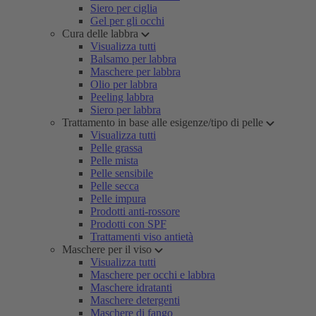
Siero per ciglia
Gel per gli occhi
Cura delle labbra
Visualizza tutti
Balsamo per labbra
Maschere per labbra
Olio per labbra
Peeling labbra
Siero per labbra
Trattamento in base alle esigenze/tipo di pelle
Visualizza tutti
Pelle grassa
Pelle mista
Pelle sensibile
Pelle secca
Pelle impura
Prodotti anti-rossore
Prodotti con SPF
Trattamenti viso antietà
Maschere per il viso
Visualizza tutti
Maschere per occhi e labbra
Maschere idratanti
Maschere detergenti
Maschere di fango