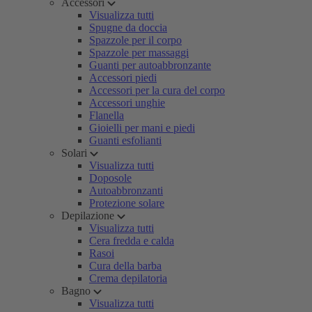
Accessori
Visualizza tutti
Spugne da doccia
Spazzole per il corpo
Spazzole per massaggi
Guanti per autoabbronzante
Accessori piedi
Accessori per la cura del corpo
Accessori unghie
Flanella
Gioielli per mani e piedi
Guanti esfolianti
Solari
Visualizza tutti
Doposole
Autoabbronzanti
Protezione solare
Depilazione
Visualizza tutti
Cera fredda e calda
Rasoi
Cura della barba
Crema depilatoria
Bagno
Visualizza tutti