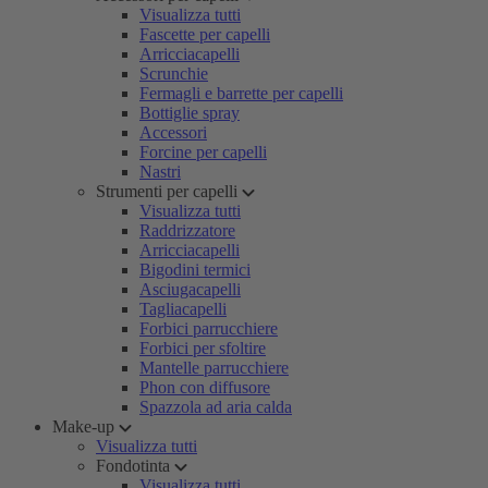
Visualizza tutti
Fascette per capelli
Arricciacapelli
Scrunchie
Fermagli e barrette per capelli
Bottiglie spray
Accessori
Forcine per capelli
Nastri
Strumenti per capelli
Visualizza tutti
Raddrizzatore
Arricciacapelli
Bigodini termici
Asciugacapelli
Tagliacapelli
Forbici parrucchiere
Forbici per sfoltire
Mantelle parrucchiere
Phon con diffusore
Spazzola ad aria calda
Make-up
Visualizza tutti
Fondotinta
Visualizza tutti