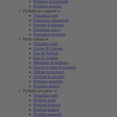
Profumo di patchouli
Profumo legnoso
Profumi per stagioni
Visualizza tutti
Fragranze primaverili
Profumi d'autunno
Fragranze estive
Fragranze invernali
Punti salienti
Visualizza tutti
Acque di Colonia
Eau de Parfum
Eau de Toilette
Miniature di profumo
Novità in fatto di profumi
Offerte di profumi
Profumi in acconto
Profumo popolare
Profumo unisex
Profumi per paese
Visualizza tutti
Profumi arabi
Profumi francesi
Profumi italiani
Profumi spagnoli