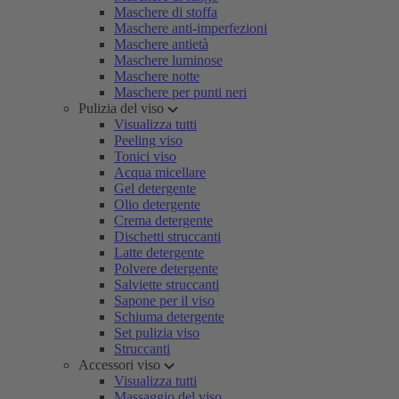
Maschere di stoffa
Maschere anti-imperfezioni
Maschere antietà
Maschere luminose
Maschere notte
Maschere per punti neri
Pulizia del viso
Visualizza tutti
Peeling viso
Tonici viso
Acqua micellare
Gel detergente
Olio detergente
Crema detergente
Dischetti struccanti
Latte detergente
Polvere detergente
Salviette struccanti
Sapone per il viso
Schiuma detergente
Set pulizia viso
Struccanti
Accessori viso
Visualizza tutti
Massaggio del viso