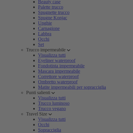
Beauty case
Palette trucco
Spugnette trucco
Spugne Konjac
Unghie
Carnagione
Labbra
Occhi
Set
Trucco impermeabile
Visualizza tutti
Eyeliner waterproof
Fondotinta impermeabile
Mascara impermeabile
Correttore waterproof
Ombretto waterproof
Matite impermeabili per sopracciglia
Punti salienti
Visualizza tutti
Trucco luminoso
Trucco vegano
Travel Size
Visualizza tutti
Occhi
Sopracciglia