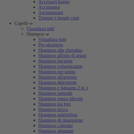
Accessori bagno
Accappatoi
Asciugamani
Trousse e beauty case
Capelli
Visualizza tutti
Shampoo
Visualizza tutti
Pre-shampoo
Shampoo alla cheratina
Shampoo all'olio di argan
Shampoo lisciante
Shampoo volumizzante
Shampoo per uomo
Shampoo all'argento
Shampoo detergente
Shampoo e balsamo 2 in 1
Shampoo naturale
Shampoo senza siliconi
Shampoo tea tree
Shampoo secco
Shampoo antiforfora
Shampoo di riparazione
Shampoo colorato
Shampoo idratante