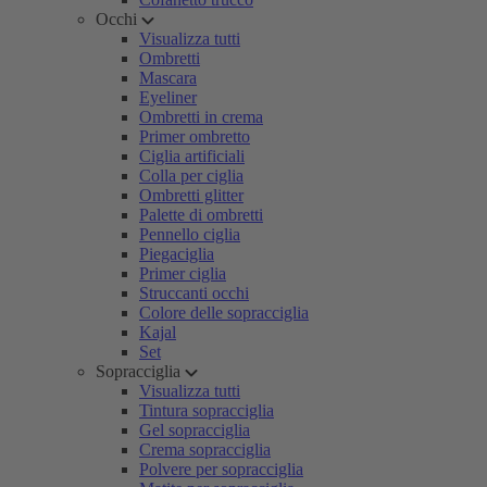
Occhi
Visualizza tutti
Ombretti
Mascara
Eyeliner
Ombretti in crema
Primer ombretto
Ciglia artificiali
Colla per ciglia
Ombretti glitter
Palette di ombretti
Pennello ciglia
Piegaciglia
Primer ciglia
Struccanti occhi
Colore delle sopracciglia
Kajal
Set
Sopracciglia
Visualizza tutti
Tintura sopracciglia
Gel sopracciglia
Crema sopracciglia
Polvere per sopracciglia