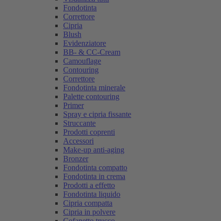
Fondotinta
Correttore
Cipria
Blush
Evidenziatore
BB- & CC-Cream
Camouflage
Contouring
Correttore
Fondotinta minerale
Palette contouring
Primer
Spray e cipria fissante
Struccante
Prodotti coprenti
Accessori
Make-up anti-aging
Bronzer
Fondotinta compatto
Fondotinta in crema
Prodotti a effetto
Fondotinta liquido
Cipria compatta
Cipria in polvere
Cofanetto trucco