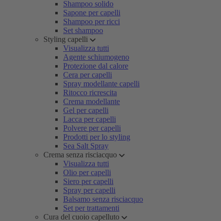
Shampoo solido
Sapone per capelli
Shampoo per ricci
Set shampoo
Styling capelli
Visualizza tutti
Agente schiumogeno
Protezione dal calore
Cera per capelli
Spray modellante capelli
Ritocco ricrescita
Crema modellante
Gel per capelli
Lacca per capelli
Polvere per capelli
Prodotti per lo styling
Sea Salt Spray
Crema senza risciacquo
Visualizza tutti
Olio per capelli
Siero per capelli
Spray per capelli
Balsamo senza risciacquo
Set per trattamenti
Cura del cuoio capelluto