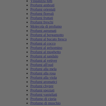
Visualizza tutti
Profumi ambrati
Profumi orientali
Profumi floreali
Profumi fruttati
Profumi freschi
Molecola di profumo
Profumi agrumati
Profumi al bergamotto
Profumi al bucato fresco
Profumi al cocco
Profumi al gelsomino
Profumi al mughetto
Profumi al sandalo
Profumi al vetiver
Profumi all'oud
Profumi alla mela
Profumi alla rosa
Profumi alla viola
Profumi aromatici
Profumi chypre
Profumi speziati
Profumi vanigliati
Profumo di cipria
Profumo di muschio