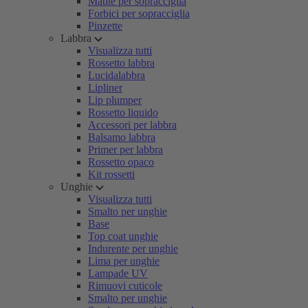
Matite per sopracciglia
Forbici per sopracciglia
Pinzette
Labbra
Visualizza tutti
Rossetto labbra
Lucidalabbra
Lipliner
Lip plumper
Rossetto liquido
Accessori per labbra
Balsamo labbra
Primer per labbra
Rossetto opaco
Kit rossetti
Unghie
Visualizza tutti
Smalto per unghie
Base
Top coat unghie
Indurente per unghie
Lima per unghie
Lampade UV
Rimuovi cuticole
Smalto per unghie