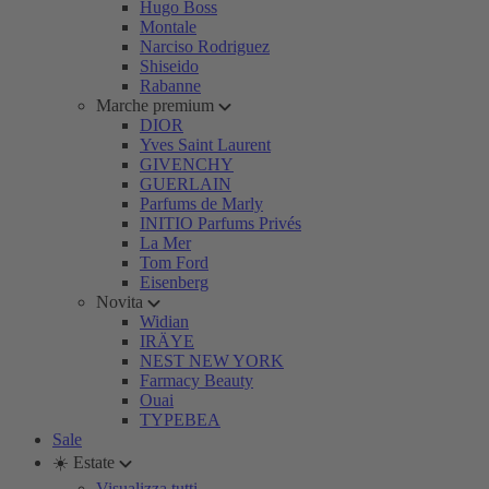
Hugo Boss
Montale
Narciso Rodriguez
Shiseido
Rabanne
Marche premium
DIOR
Yves Saint Laurent
GIVENCHY
GUERLAIN
Parfums de Marly
INITIO Parfums Privés
La Mer
Tom Ford
Eisenberg
Novita
Widian
IRÄYE
NEST NEW YORK
Farmacy Beauty
Ouai
TYPEBEA
Sale
☀️ Estate
Visualizza tutti