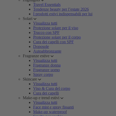
Travel Essentials
Tendenze beauty per l’estate 2026
I prodotti estivi indispensabili per lui
Solari
Visualizza tutti
Protezione solare per il viso
Trucco con SPF
Protezione solare per il corpo
Cura dei capelli con SPF
Doposole
Autoabbronzante
Fragranze estive
Visualizza tutti
Fragranze donna
Fragranze uomo
Spray corpo
Skincare
Visualizza tutti
Viso & Cura del corpo
Cura dei capelli
Make-up e trend estivi
Visualizza tutti
Face mist e spray fissanti
Make-up waterproof