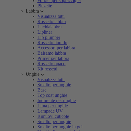
Forbici per sopracciglia
Pinzette
Labbra
Visualizza tutti
Rossetto labbra
Lucidalabbra
Lipliner
Lip plumper
Rossetto liquido
Accessori per labbra
Balsamo labbra
Primer per labbra
Rossetto opaco
Kit rossetti
Unghie
Visualizza tutti
Smalto per unghie
Base
Top coat unghie
Indurente per unghie
Lima per unghie
Lampade UV
Rimuovi cuticole
Smalto per unghie
Smalto per unghie in gel