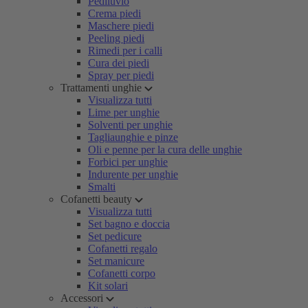
Pediluvio
Crema piedi
Maschere piedi
Peeling piedi
Rimedi per i calli
Cura dei piedi
Spray per piedi
Trattamenti unghie
Visualizza tutti
Lime per unghie
Solventi per unghie
Tagliaunghie e pinze
Oli e penne per la cura delle unghie
Forbici per unghie
Indurente per unghie
Smalti
Cofanetti beauty
Visualizza tutti
Set bagno e doccia
Set pedicure
Cofanetti regalo
Set manicure
Cofanetti corpo
Kit solari
Accessori