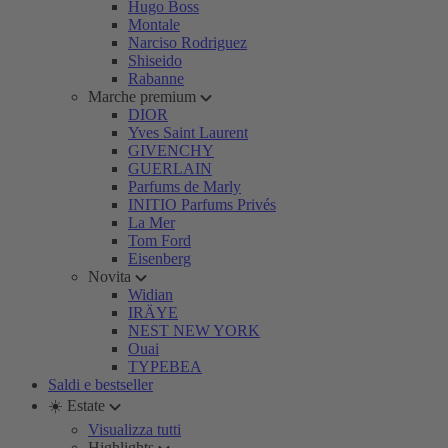
Hugo Boss
Montale
Narciso Rodriguez
Shiseido
Rabanne
Marche premium
DIOR
Yves Saint Laurent
GIVENCHY
GUERLAIN
Parfums de Marly
INITIO Parfums Privés
La Mer
Tom Ford
Eisenberg
Novita
Widian
IRÄYE
NEST NEW YORK
Ouai
TYPEBEA
Saldi e bestseller
☀️ Estate
Visualizza tutti
Highlights