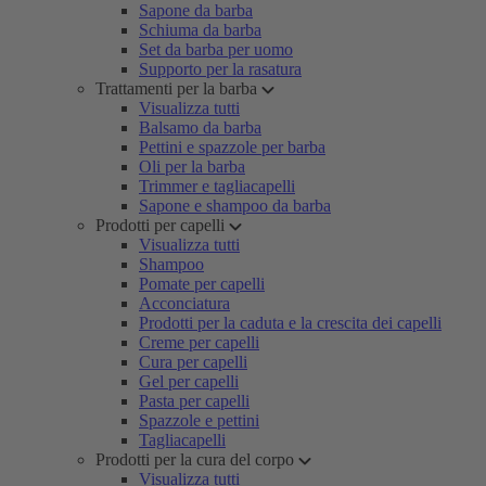
Sapone da barba
Schiuma da barba
Set da barba per uomo
Supporto per la rasatura
Trattamenti per la barba
Visualizza tutti
Balsamo da barba
Pettini e spazzole per barba
Oli per la barba
Trimmer e tagliacapelli
Sapone e shampoo da barba
Prodotti per capelli
Visualizza tutti
Shampoo
Pomate per capelli
Acconciatura
Prodotti per la caduta e la crescita dei capelli
Creme per capelli
Cura per capelli
Gel per capelli
Pasta per capelli
Spazzole e pettini
Tagliacapelli
Prodotti per la cura del corpo
Visualizza tutti