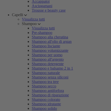
Accappatoi
Asciugamani
Trousse e beauty case
Capelli
Visualizza tutti
Shampoo
Visualizza tutti
Pre-shampoo
Shampoo alla cheratina
Shampoo all'olio di argan
Shampoo lisciante
Shampoo volumizzante
Shampoo per uomo
Shampoo all'argento
Shampoo detergente
Shampoo e balsamo 2 in 1
Shampoo naturale
Shampoo senza siliconi
Shampoo tea tree
Shampoo secco
Shampoo antiforfora
Shampoo di riparazione
Shampoo colorato
Shampoo idratante
Shampoo solido