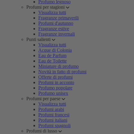
Profumo legnoso
Profumi per stagioni
Visualizza tutti
Fragranze primaverili
Profumi d'autunno
Fragranze estive
Fragranze invernali
Punti salienti
Visualizza tutti
Acque di Colonia
Eau de Parfum
Eau de Toilette
Miniature di profumo
Novità in fatto di profumi
Offerte di profumi
Profumi in acconto
Profumo popolare
Profumo unisex
Profumi per paese
Visualizza tutti
Profumi arabi
Profumi francesi
Profumi italiani
Profumi spagnoli
Profumi di lusso