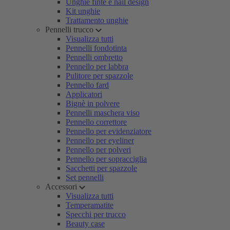
Unghie finte e nail design
Kit unghie
Trattamento unghie
Pennelli trucco
Visualizza tutti
Pennelli fondotinta
Pennelli ombretto
Pennello per labbra
Pulitore per spazzole
Pennello fard
Applicatori
Bignè in polvere
Pennelli maschera viso
Pennello correttore
Pennello per evidenziatore
Pennello per eyeliner
Pennello per polveri
Pennello per sopracciglia
Sacchetti per spazzole
Set pennelli
Accessori
Visualizza tutti
Temperamatite
Specchi per trucco
Beauty case