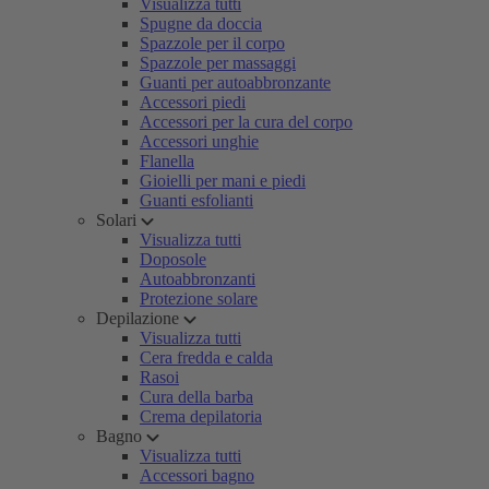
Visualizza tutti
Spugne da doccia
Spazzole per il corpo
Spazzole per massaggi
Guanti per autoabbronzante
Accessori piedi
Accessori per la cura del corpo
Accessori unghie
Flanella
Gioielli per mani e piedi
Guanti esfolianti
Solari
Visualizza tutti
Doposole
Autoabbronzanti
Protezione solare
Depilazione
Visualizza tutti
Cera fredda e calda
Rasoi
Cura della barba
Crema depilatoria
Bagno
Visualizza tutti
Accessori bagno