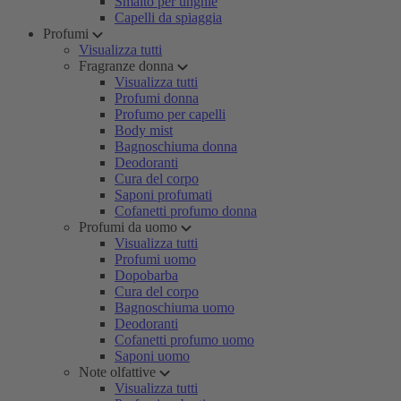
Smalto per unghie
Capelli da spiaggia
Profumi
Visualizza tutti
Fragranze donna
Visualizza tutti
Profumi donna
Profumo per capelli
Body mist
Bagnoschiuma donna
Deodoranti
Cura del corpo
Saponi profumati
Cofanetti profumo donna
Profumi da uomo
Visualizza tutti
Profumi uomo
Dopobarba
Cura del corpo
Bagnoschiuma uomo
Deodoranti
Cofanetti profumo uomo
Saponi uomo
Note olfattive
Visualizza tutti