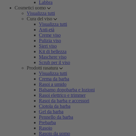
Labbra
Cosmetici uomo
Visualizza tutti
Cura del viso
Visualizza tutti
Anti-età
Creme viso
Pulizia viso
Sieri viso
Kit di bellezza
Maschere viso
Scrub per il viso
Prodotti rasatura
Visualizza tutti
Crema da barba
Rasoi a umido
Balsamo dopobarba e lozioni
Rasoi elettrico e trimmer
Rasoi da barba e accessori
Ciotola da barba
Gel da barba
Pennello da barba
Prebarba
Rasoio
Rasoio da uomo