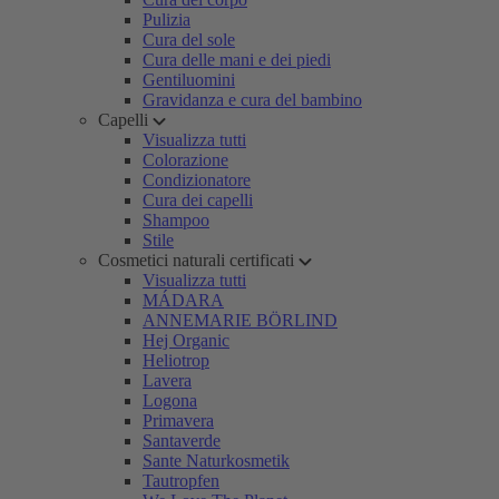
Pulizia
Cura del sole
Cura delle mani e dei piedi
Gentiluomini
Gravidanza e cura del bambino
Capelli
Visualizza tutti
Colorazione
Condizionatore
Cura dei capelli
Shampoo
Stile
Cosmetici naturali certificati
Visualizza tutti
MÁDARA
ANNEMARIE BÖRLIND
Hej Organic
Heliotrop
Lavera
Logona
Primavera
Santaverde
Sante Naturkosmetik
Tautropfen