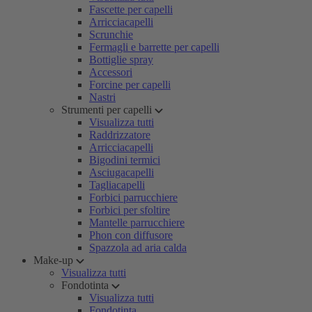
Fascette per capelli
Arricciacapelli
Scrunchie
Fermagli e barrette per capelli
Bottiglie spray
Accessori
Forcine per capelli
Nastri
Strumenti per capelli
Visualizza tutti
Raddrizzatore
Arricciacapelli
Bigodini termici
Asciugacapelli
Tagliacapelli
Forbici parrucchiere
Forbici per sfoltire
Mantelle parrucchiere
Phon con diffusore
Spazzola ad aria calda
Make-up
Visualizza tutti
Fondotinta
Visualizza tutti
Fondotinta