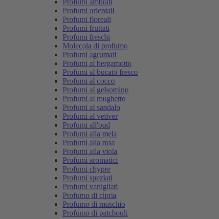
Profumi ambrati
Profumi orientali
Profumi floreali
Profumi fruttati
Profumi freschi
Molecola di profumo
Profumi agrumati
Profumi al bergamotto
Profumi al bucato fresco
Profumi al cocco
Profumi al gelsomino
Profumi al mughetto
Profumi al sandalo
Profumi al vetiver
Profumi all'oud
Profumi alla mela
Profumi alla rosa
Profumi alla viola
Profumi aromatici
Profumi chypre
Profumi speziati
Profumi vanigliati
Profumo di cipria
Profumo di muschio
Profumo di patchouli