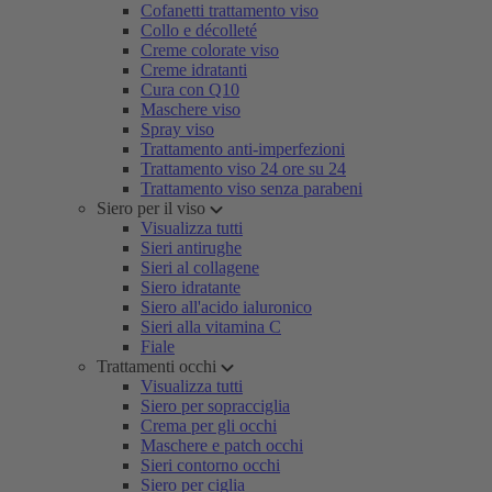
Cofanetti trattamento viso
Collo e décolleté
Creme colorate viso
Creme idratanti
Cura con Q10
Maschere viso
Spray viso
Trattamento anti-imperfezioni
Trattamento viso 24 ore su 24
Trattamento viso senza parabeni
Siero per il viso
Visualizza tutti
Sieri antirughe
Sieri al collagene
Siero idratante
Siero all'acido ialuronico
Sieri alla vitamina C
Fiale
Trattamenti occhi
Visualizza tutti
Siero per sopracciglia
Crema per gli occhi
Maschere e patch occhi
Sieri contorno occhi
Siero per ciglia