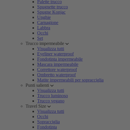
Palette trucco
Spugnette trucco
Spugne Konjac
Unghie
Carnagione
Labbra
Occhi
Set
Trucco impermeabile
Visualizza tutti
Eyeliner waterproof
Fondotinta impermeabile
Mascara impermeabile
Correttore waterproof
Ombretto waterproof
Matite impermeabili per sopracciglia
Punti salienti
Visualizza tutti
Trucco luminoso
Trucco vegano
Travel Size
Visualizza tutti
Occhi
Sopracciglia
Fondotinta