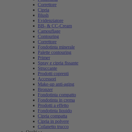
Correttore
Cipria
Blush
Evidenziatore
BB- & CC-Cream
Camouflage
Contouring
Correttore
Fondotinta minerale
Palette contouring
Primer
Spray e cipria fissante
Struccante
Prodotti coprenti
Accessori
Make-up anti-aging
Bronzer
Fondotinta compatto
Fondotinta in crema
Prodotti a effetto
Fondotinta liquido
Cipria compatta
Cipria in polvere
Cofanetto trucco
Occhi