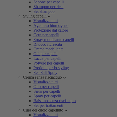
Sapone per capelli
Shampoo per ricci
Set shampoo
Styling capelli
Visualizza tutti
Agente schiumogeno
Protezione dal calore
Cera per capelli
Spray modellante capelli
Ritocco ricrescita
Crema modellante
Gel per capelli
Lacca per capelli
Polvere per capelli
Prodotti per lo styling
Sea Salt Spray
Crema senza risciacquo
Visualizza tutti
Olio per capelli
Siero per capelli
Spray per capelli
Balsamo senza risciacquo
Set per trattamenti
Cura del cuoio capelluto
Visualizza tutti