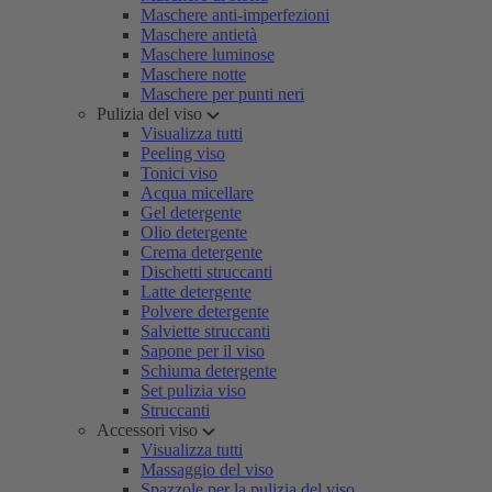
Maschere anti-imperfezioni
Maschere antietà
Maschere luminose
Maschere notte
Maschere per punti neri
Pulizia del viso
Visualizza tutti
Peeling viso
Tonici viso
Acqua micellare
Gel detergente
Olio detergente
Crema detergente
Dischetti struccanti
Latte detergente
Polvere detergente
Salviette struccanti
Sapone per il viso
Schiuma detergente
Set pulizia viso
Struccanti
Accessori viso
Visualizza tutti
Massaggio del viso
Spazzole per la pulizia del viso