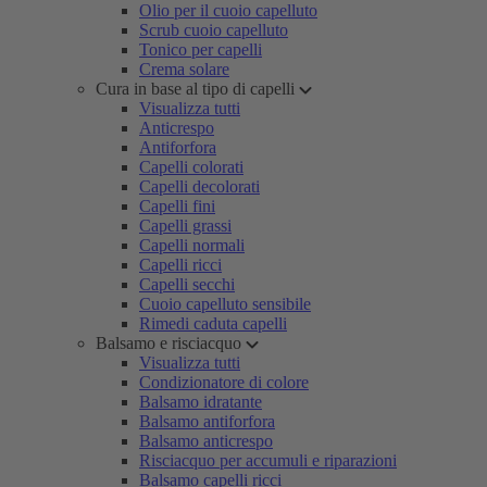
Olio per il cuoio capelluto
Scrub cuoio capelluto
Tonico per capelli
Crema solare
Cura in base al tipo di capelli
Visualizza tutti
Anticrespo
Antiforfora
Capelli colorati
Capelli decolorati
Capelli fini
Capelli grassi
Capelli normali
Capelli ricci
Capelli secchi
Cuoio capelluto sensibile
Rimedi caduta capelli
Balsamo e risciacquo
Visualizza tutti
Condizionatore di colore
Balsamo idratante
Balsamo antiforfora
Balsamo anticrespo
Risciacquo per accumuli e riparazioni
Balsamo capelli ricci