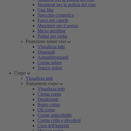
Strumenti per la pulizia del viso
Gua Sha
Specchio cosmetico
Fasce per capelli
Maschere per il sonno
Micro needling
Pettini per ciglia
Protezione solare viso
Visualizza tutti
Doposole
Autoabbronzanti
Crema solare
Trucco solare
Corpo
Visualizza tutti
Trattamenti corpo
Visualizza tutti
Crema corpo
Deodoranti
Burro corpo
Oli corpo
Creme anticellulite
Crema collo e décolleté
Cura dell'intimità
Mousse corpo