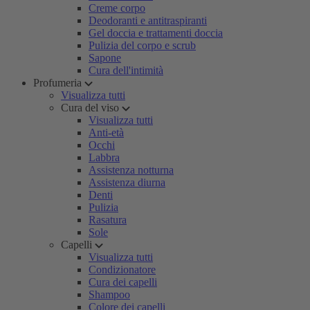
Creme corpo
Deodoranti e antitraspiranti
Gel doccia e trattamenti doccia
Pulizia del corpo e scrub
Sapone
Cura dell'intimità
Profumeria
Visualizza tutti
Cura del viso
Visualizza tutti
Anti-età
Occhi
Labbra
Assistenza notturna
Assistenza diurna
Denti
Pulizia
Rasatura
Sole
Capelli
Visualizza tutti
Condizionatore
Cura dei capelli
Shampoo
Colore dei capelli