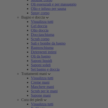
Oli essenziali e per massaggio
Olio e infuso per sauna
Spray corpo
Bagno e doccia
Visualizza tutti
Gel doccia
Olio doccia
Docciaschiuma
Scrub corpo
Sali e bombe da bagno
Bagnoschiuma
Detergenti intimi
Oli da bagno
Saponi liquidi
Saponi solidi
Set bagno e doccia
Trattamenti mani
Visualizza tutti
Creme mani
Maschere mani
Scrub per le mani
Sapone mani
Cura dei piedi
Visualizza tutti