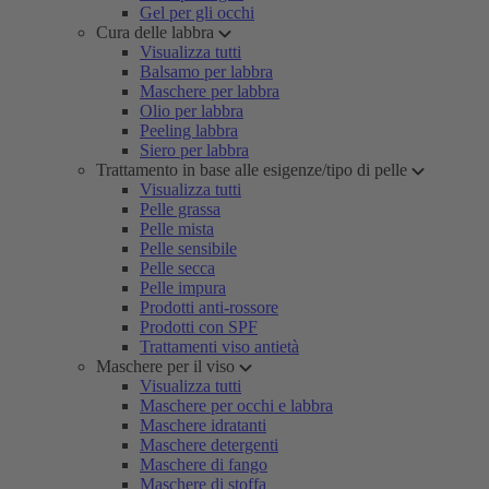
Gel per gli occhi
Cura delle labbra
Visualizza tutti
Balsamo per labbra
Maschere per labbra
Olio per labbra
Peeling labbra
Siero per labbra
Trattamento in base alle esigenze/tipo di pelle
Visualizza tutti
Pelle grassa
Pelle mista
Pelle sensibile
Pelle secca
Pelle impura
Prodotti anti-rossore
Prodotti con SPF
Trattamenti viso antietà
Maschere per il viso
Visualizza tutti
Maschere per occhi e labbra
Maschere idratanti
Maschere detergenti
Maschere di fango
Maschere di stoffa