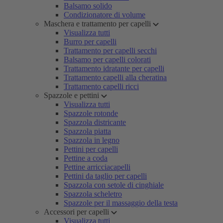
Balsamo solido
Condizionatore di volume
Maschera e trattamento per capelli
Visualizza tutti
Burro per capelli
Trattamento per capelli secchi
Balsamo per capelli colorati
Trattamento idratante per capelli
Trattamento capelli alla cheratina
Trattamento capelli ricci
Spazzole e pettini
Visualizza tutti
Spazzole rotonde
Spazzola districante
Spazzola piatta
Spazzola in legno
Pettini per capelli
Pettine a coda
Pettine arricciacapelli
Pettini da taglio per capelli
Spazzola con setole di cinghiale
Spazzola scheletro
Spazzole per il massaggio della testa
Accessori per capelli
Visualizza tutti