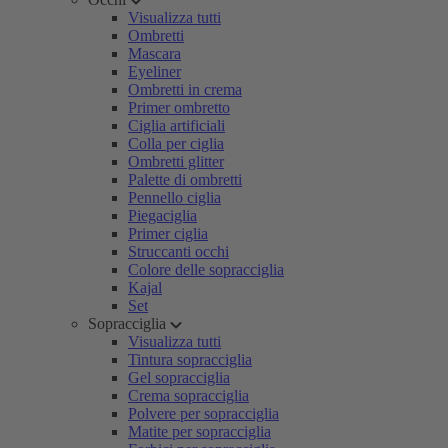
Visualizza tutti
Ombretti
Mascara
Eyeliner
Ombretti in crema
Primer ombretto
Ciglia artificiali
Colla per ciglia
Ombretti glitter
Palette di ombretti
Pennello ciglia
Piegaciglia
Primer ciglia
Struccanti occhi
Colore delle sopracciglia
Kajal
Set
Sopracciglia
Visualizza tutti
Tintura sopracciglia
Gel sopracciglia
Crema sopracciglia
Polvere per sopracciglia
Matite per sopracciglia