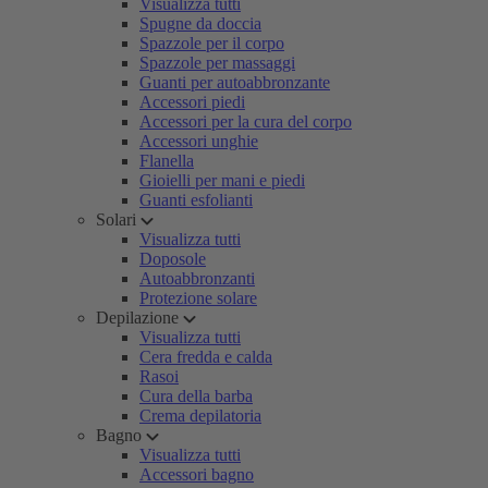
Visualizza tutti
Spugne da doccia
Spazzole per il corpo
Spazzole per massaggi
Guanti per autoabbronzante
Accessori piedi
Accessori per la cura del corpo
Accessori unghie
Flanella
Gioielli per mani e piedi
Guanti esfolianti
Solari
Visualizza tutti
Doposole
Autoabbronzanti
Protezione solare
Depilazione
Visualizza tutti
Cera fredda e calda
Rasoi
Cura della barba
Crema depilatoria
Bagno
Visualizza tutti
Accessori bagno