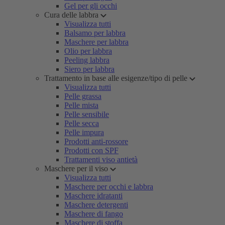
Gel per gli occhi
Cura delle labbra
Visualizza tutti
Balsamo per labbra
Maschere per labbra
Olio per labbra
Peeling labbra
Siero per labbra
Trattamento in base alle esigenze/tipo di pelle
Visualizza tutti
Pelle grassa
Pelle mista
Pelle sensibile
Pelle secca
Pelle impura
Prodotti anti-rossore
Prodotti con SPF
Trattamenti viso antietà
Maschere per il viso
Visualizza tutti
Maschere per occhi e labbra
Maschere idratanti
Maschere detergenti
Maschere di fango
Maschere di stoffa