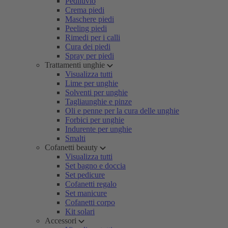
Pediluvio
Crema piedi
Maschere piedi
Peeling piedi
Rimedi per i calli
Cura dei piedi
Spray per piedi
Trattamenti unghie
Visualizza tutti
Lime per unghie
Solventi per unghie
Tagliaunghie e pinze
Oli e penne per la cura delle unghie
Forbici per unghie
Indurente per unghie
Smalti
Cofanetti beauty
Visualizza tutti
Set bagno e doccia
Set pedicure
Cofanetti regalo
Set manicure
Cofanetti corpo
Kit solari
Accessori