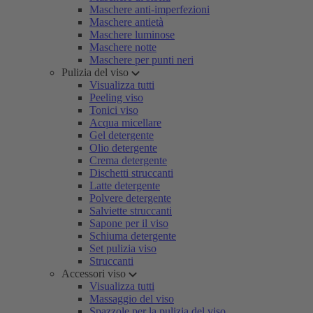
Maschere anti-imperfezioni
Maschere antietà
Maschere luminose
Maschere notte
Maschere per punti neri
Pulizia del viso
Visualizza tutti
Peeling viso
Tonici viso
Acqua micellare
Gel detergente
Olio detergente
Crema detergente
Dischetti struccanti
Latte detergente
Polvere detergente
Salviette struccanti
Sapone per il viso
Schiuma detergente
Set pulizia viso
Struccanti
Accessori viso
Visualizza tutti
Massaggio del viso
Spazzole per la pulizia del viso