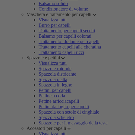
Balsamo solido
Condizionatore di volume
Maschera e trattamento per capelli
Visualizza tutti
Burro per capelli
Trattamento per capelli secchi
Balsamo per capelli colorati
Trattamento idratante per capelli
Trattamento capelli alla cheratina
Trattamento capelli ricci
Spazzole e pettini
Visualizza tutti
Spazzole rotonde
Spazzola districante
Spazzola piatta
Spazzola in legno
Pettini per capelli
Pettine a coda
Pettine arricciacapelli
Pettini da taglio per capelli
Spazzola con setole di cinghiale
Spazzola scheletro
Spazzole per il massaggio della testa
Accessori per capelli
Visualizza tutti