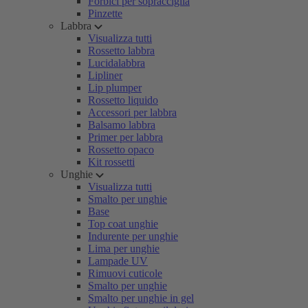
Forbici per sopracciglia
Pinzette
Labbra
Visualizza tutti
Rossetto labbra
Lucidalabbra
Lipliner
Lip plumper
Rossetto liquido
Accessori per labbra
Balsamo labbra
Primer per labbra
Rossetto opaco
Kit rossetti
Unghie
Visualizza tutti
Smalto per unghie
Base
Top coat unghie
Indurente per unghie
Lima per unghie
Lampade UV
Rimuovi cuticole
Smalto per unghie
Smalto per unghie in gel