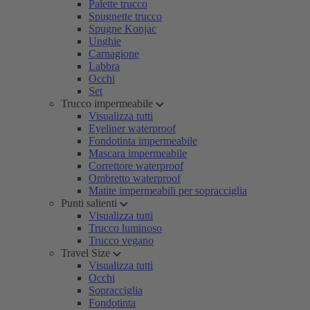
Palette trucco
Spugnette trucco
Spugne Konjac
Unghie
Carnagione
Labbra
Occhi
Set
Trucco impermeabile
Visualizza tutti
Eyeliner waterproof
Fondotinta impermeabile
Mascara impermeabile
Correttore waterproof
Ombretto waterproof
Matite impermeabili per sopracciglia
Punti salienti
Visualizza tutti
Trucco luminoso
Trucco vegano
Travel Size
Visualizza tutti
Occhi
Sopracciglia
Fondotinta