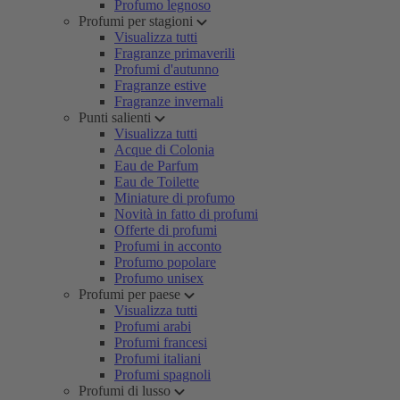
Profumo legnoso
Profumi per stagioni
Visualizza tutti
Fragranze primaverili
Profumi d'autunno
Fragranze estive
Fragranze invernali
Punti salienti
Visualizza tutti
Acque di Colonia
Eau de Parfum
Eau de Toilette
Miniature di profumo
Novità in fatto di profumi
Offerte di profumi
Profumi in acconto
Profumo popolare
Profumo unisex
Profumi per paese
Visualizza tutti
Profumi arabi
Profumi francesi
Profumi italiani
Profumi spagnoli
Profumi di lusso