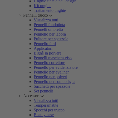
Unghie finte e nail design
Kit unghie
Trattamento unghie
Pennelli trucco
Visualizza tutti
Pennelli fondotinta
Pennelli ombretto
Pennello per labbra
Pulitore per spazzole
Pennello fard
Applicatori
Bignè in polvere
Pennelli maschera viso
Pennello correttore
Pennello per evidenziatore
Pennello per eyeliner
Pennello per polveri
Pennello per sopracciglia
Sacchetti per spazzole
Set pennelli
Accessori
Visualizza tutti
Temperamatite
Specchi per trucco
Beauty case