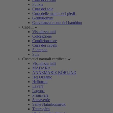
Pulizia
Cura del sole
Cura delle mani e dei piedi
Gentiluomini
Gravidanza e cura del bambino
Capelli
Visualizza tutti
Colorazione
Condizionatore
Cura dei capelli
Shampoo
Stile
Cosmetici naturali certificati
Visualizza tutti
MÁDARA
ANNEMARIE BÖRLIND
Hej Organic
Heliotrop
Lavera
Logona
Primavera
Santaverde
Sante Naturkosmetik
Tautropfen