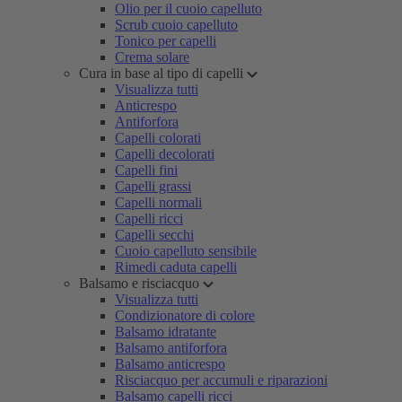
Olio per il cuoio capelluto
Scrub cuoio capelluto
Tonico per capelli
Crema solare
Cura in base al tipo di capelli
Visualizza tutti
Anticrespo
Antiforfora
Capelli colorati
Capelli decolorati
Capelli fini
Capelli grassi
Capelli normali
Capelli ricci
Capelli secchi
Cuoio capelluto sensibile
Rimedi caduta capelli
Balsamo e risciacquo
Visualizza tutti
Condizionatore di colore
Balsamo idratante
Balsamo antiforfora
Balsamo anticrespo
Risciacquo per accumuli e riparazioni
Balsamo capelli ricci