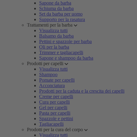
Sapone da barba
Schiuma da barba
Set da barba per uomo
Supporto per la rasatura
Trattamenti per la barba
Visualizza tutti
Balsamo da barba
Pettini e spazzole per barba
Oli per la barba
Trimmer e tagliacapelli
Sapone e shampoo da barba
Prodotti per capelli
Visualizza tutti
Shampoo
Pomate per capelli
Acconciatura
Prodotti per la caduta e la crescita dei capelli
Creme per capelli
Cura per capelli
Gel per capelli
Pasta per capelli
Spazzole e pettini
Tagliacapelli
Prodotti per la cura del corpo
Visualizza tutti