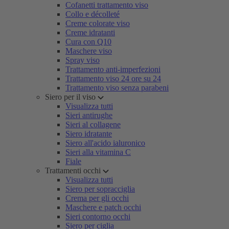
Cofanetti trattamento viso
Collo e décolleté
Creme colorate viso
Creme idratanti
Cura con Q10
Maschere viso
Spray viso
Trattamento anti-imperfezioni
Trattamento viso 24 ore su 24
Trattamento viso senza parabeni
Siero per il viso
Visualizza tutti
Sieri antirughe
Sieri al collagene
Siero idratante
Siero all'acido ialuronico
Sieri alla vitamina C
Fiale
Trattamenti occhi
Visualizza tutti
Siero per sopracciglia
Crema per gli occhi
Maschere e patch occhi
Sieri contorno occhi
Siero per ciglia