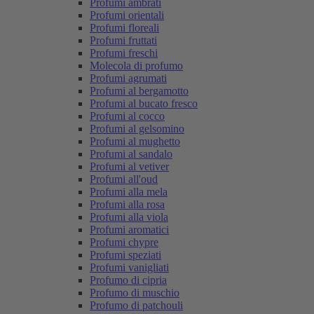
Profumi ambrati
Profumi orientali
Profumi floreali
Profumi fruttati
Profumi freschi
Molecola di profumo
Profumi agrumati
Profumi al bergamotto
Profumi al bucato fresco
Profumi al cocco
Profumi al gelsomino
Profumi al mughetto
Profumi al sandalo
Profumi al vetiver
Profumi all'oud
Profumi alla mela
Profumi alla rosa
Profumi alla viola
Profumi aromatici
Profumi chypre
Profumi speziati
Profumi vanigliati
Profumo di cipria
Profumo di muschio
Profumo di patchouli