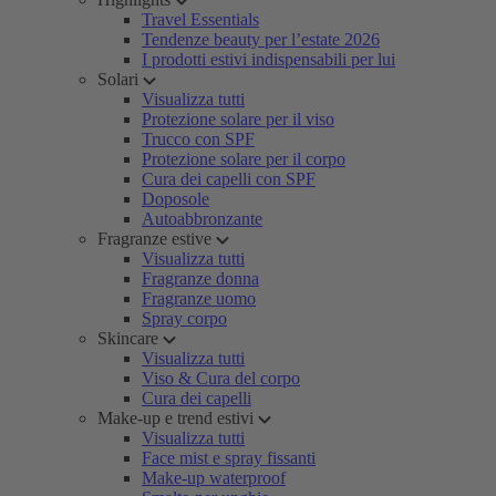
Travel Essentials
Tendenze beauty per l’estate 2026
I prodotti estivi indispensabili per lui
Solari
Visualizza tutti
Protezione solare per il viso
Trucco con SPF
Protezione solare per il corpo
Cura dei capelli con SPF
Doposole
Autoabbronzante
Fragranze estive
Visualizza tutti
Fragranze donna
Fragranze uomo
Spray corpo
Skincare
Visualizza tutti
Viso & Cura del corpo
Cura dei capelli
Make-up e trend estivi
Visualizza tutti
Face mist e spray fissanti
Make-up waterproof