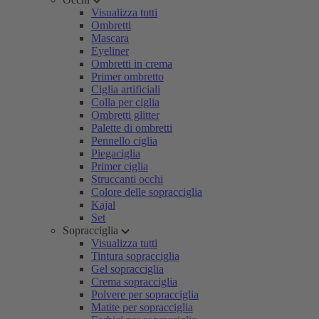
Visualizza tutti
Ombretti
Mascara
Eyeliner
Ombretti in crema
Primer ombretto
Ciglia artificiali
Colla per ciglia
Ombretti glitter
Palette di ombretti
Pennello ciglia
Piegaciglia
Primer ciglia
Struccanti occhi
Colore delle sopracciglia
Kajal
Set
Sopracciglia
Visualizza tutti
Tintura sopracciglia
Gel sopracciglia
Crema sopracciglia
Polvere per sopracciglia
Matite per sopracciglia