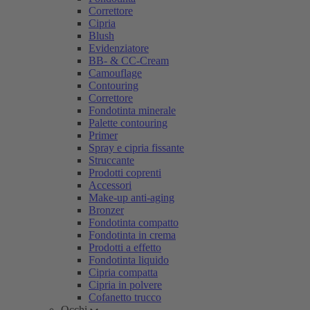
Correttore
Cipria
Blush
Evidenziatore
BB- & CC-Cream
Camouflage
Contouring
Correttore
Fondotinta minerale
Palette contouring
Primer
Spray e cipria fissante
Struccante
Prodotti coprenti
Accessori
Make-up anti-aging
Bronzer
Fondotinta compatto
Fondotinta in crema
Prodotti a effetto
Fondotinta liquido
Cipria compatta
Cipria in polvere
Cofanetto trucco
Occhi