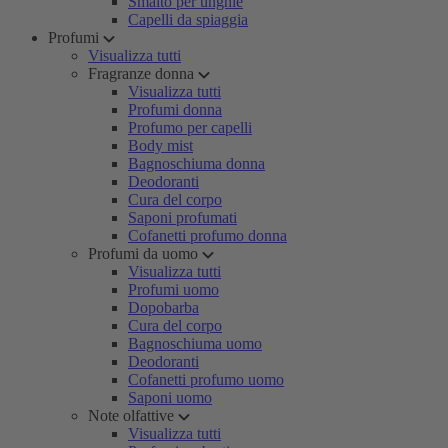
Smalto per unghie
Capelli da spiaggia
Profumi
Visualizza tutti
Fragranze donna
Visualizza tutti
Profumi donna
Profumo per capelli
Body mist
Bagnoschiuma donna
Deodoranti
Cura del corpo
Saponi profumati
Cofanetti profumo donna
Profumi da uomo
Visualizza tutti
Profumi uomo
Dopobarba
Cura del corpo
Bagnoschiuma uomo
Deodoranti
Cofanetti profumo uomo
Saponi uomo
Note olfattive
Visualizza tutti