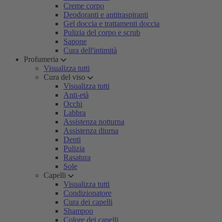
Creme corpo
Deodoranti e antitraspiranti
Gel doccia e trattamenti doccia
Pulizia del corpo e scrub
Sapone
Cura dell'intimità
Profumeria
Visualizza tutti
Cura del viso
Visualizza tutti
Anti-età
Occhi
Labbra
Assistenza notturna
Assistenza diurna
Denti
Pulizia
Rasatura
Sole
Capelli
Visualizza tutti
Condizionatore
Cura dei capelli
Shampoo
Colore dei capelli