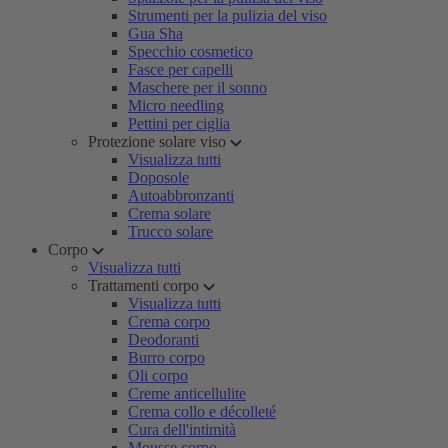
Strumenti per la pulizia del viso
Gua Sha
Specchio cosmetico
Fasce per capelli
Maschere per il sonno
Micro needling
Pettini per ciglia
Protezione solare viso
Visualizza tutti
Doposole
Autoabbronzanti
Crema solare
Trucco solare
Corpo
Visualizza tutti
Trattamenti corpo
Visualizza tutti
Crema corpo
Deodoranti
Burro corpo
Oli corpo
Creme anticellulite
Crema collo e décolleté
Cura dell'intimità
Mousse corpo