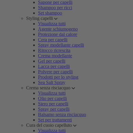
Sapone per capelli
Shampoo per ricci
Set shampoo
Styling capelli
Visualizza tutti
Agente schiumogeno
Protezione dal calore
Cera per capelli
Spray modellante capelli
Ritocco ricrescita
Crema modellante
Gel per capelli
Lacca per capelli
Polvere per capelli
Prodotti per lo styling
Sea Salt Spray
Crema senza risciacquo
Visualizza tutti
Olio per capelli
Siero per capelli
Spray per capelli
Balsamo senza risciacquo
Set per trattamenti
Cura del cuoio capelluto
Visualizza tutti