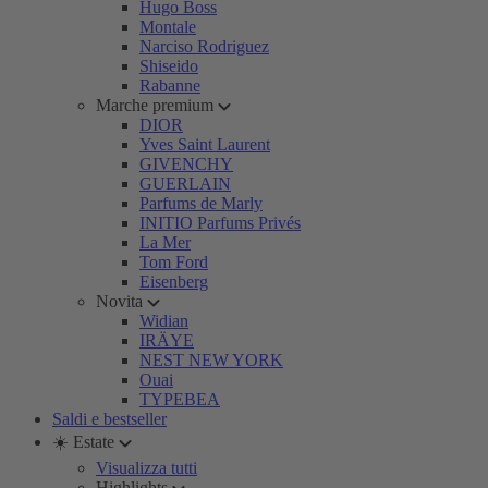
Hugo Boss
Montale
Narciso Rodriguez
Shiseido
Rabanne
Marche premium
DIOR
Yves Saint Laurent
GIVENCHY
GUERLAIN
Parfums de Marly
INITIO Parfums Privés
La Mer
Tom Ford
Eisenberg
Novita
Widian
IRÄYE
NEST NEW YORK
Ouai
TYPEBEA
Saldi e bestseller
☀️ Estate
Visualizza tutti
Highlights