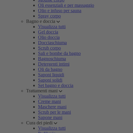
Oli essenziali e per massaggio
Olio e infuso per sauna
Spray corpo
Bagno e doccia
Visualizza tutti
Gel doccia
Olio doccia
Docciaschiuma
Scrub corpo
Sali e bombe da bagno
Bagnoschiuma
Detergenti intimi
Oli da bagno
Saponi liquidi
Saponi solidi
Set bagno e doccia
Trattamenti mani
Visualizza tutti
Creme mani
Maschere mani
Scrub per le mani
Sapone mani
Cura dei piedi
Visualizza tutti