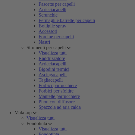
Fascette per capelli
Arricciacapelli
Scrunchie
Fermagli e barrette per capelli
Bottiglie spray
Accessori
Forcine per capelli
Nastri
Strumenti per capelli
Visualizza tutti
Raddrizzatore
Arricciacapelli
Bigodini termici
Asciugacapelli
Tagliacapelli
Forbici parrucchiere
Forbici per sfoltire
Mantelle parrucchiere
Phon con diffusore
Spazzola ad aria calda
Make-up
Visualizza tutti
Fondotinta
Visualizza tutti
Fondotinta