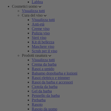
Labbra
Cosmetici uomo
Visualizza tutti
Cura del viso
Visualizza tutti
Anti-età
Creme viso
Pulizia viso
Sieri viso
Kit di bellezza
Maschere viso
Scrub per il viso
Prodotti rasatura
Visualizza tutti
Crema da barba
Rasoi a umido
Balsamo dopobarba e lozioni
Rasoi elettrico e trimmer
Rasoi da barba e accessori
Ciotola da barba
Gel da barba
Pennello da barba
Prebarba
Rasoio
Rasoio da uomo