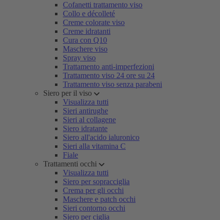
Cofanetti trattamento viso
Collo e décolleté
Creme colorate viso
Creme idratanti
Cura con Q10
Maschere viso
Spray viso
Trattamento anti-imperfezioni
Trattamento viso 24 ore su 24
Trattamento viso senza parabeni
Siero per il viso
Visualizza tutti
Sieri antirughe
Sieri al collagene
Siero idratante
Siero all'acido ialuronico
Sieri alla vitamina C
Fiale
Trattamenti occhi
Visualizza tutti
Siero per sopracciglia
Crema per gli occhi
Maschere e patch occhi
Sieri contorno occhi
Siero per ciglia