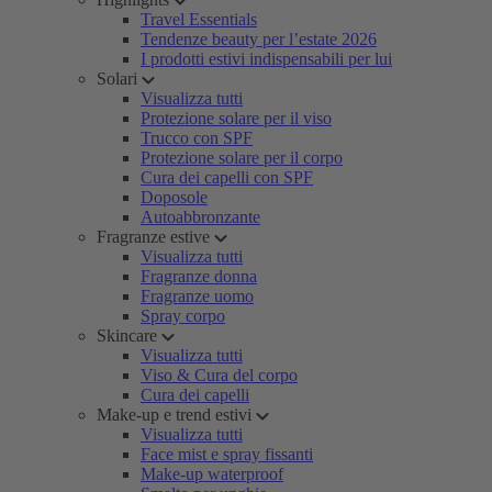
Travel Essentials
Tendenze beauty per l’estate 2026
I prodotti estivi indispensabili per lui
Solari
Visualizza tutti
Protezione solare per il viso
Trucco con SPF
Protezione solare per il corpo
Cura dei capelli con SPF
Doposole
Autoabbronzante
Fragranze estive
Visualizza tutti
Fragranze donna
Fragranze uomo
Spray corpo
Skincare
Visualizza tutti
Viso & Cura del corpo
Cura dei capelli
Make-up e trend estivi
Visualizza tutti
Face mist e spray fissanti
Make-up waterproof