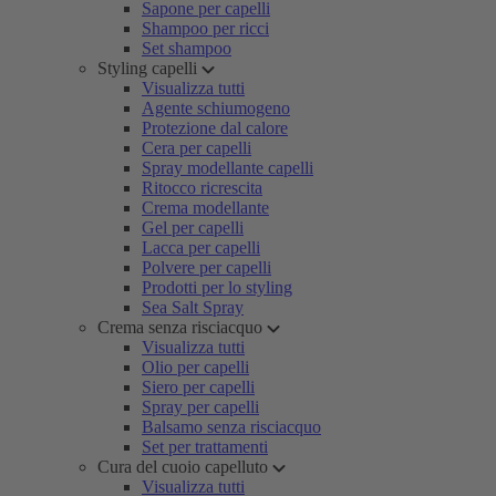
Sapone per capelli
Shampoo per ricci
Set shampoo
Styling capelli
Visualizza tutti
Agente schiumogeno
Protezione dal calore
Cera per capelli
Spray modellante capelli
Ritocco ricrescita
Crema modellante
Gel per capelli
Lacca per capelli
Polvere per capelli
Prodotti per lo styling
Sea Salt Spray
Crema senza risciacquo
Visualizza tutti
Olio per capelli
Siero per capelli
Spray per capelli
Balsamo senza risciacquo
Set per trattamenti
Cura del cuoio capelluto
Visualizza tutti