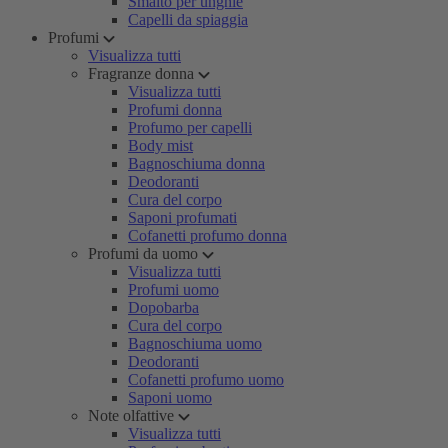
Smalto per unghie
Capelli da spiaggia
Profumi
Visualizza tutti
Fragranze donna
Visualizza tutti
Profumi donna
Profumo per capelli
Body mist
Bagnoschiuma donna
Deodoranti
Cura del corpo
Saponi profumati
Cofanetti profumo donna
Profumi da uomo
Visualizza tutti
Profumi uomo
Dopobarba
Cura del corpo
Bagnoschiuma uomo
Deodoranti
Cofanetti profumo uomo
Saponi uomo
Note olfattive
Visualizza tutti