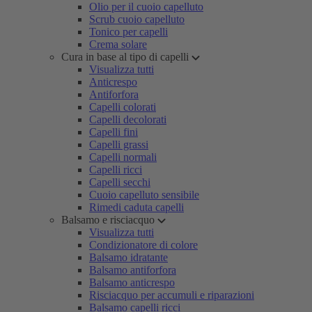
Olio per il cuoio capelluto
Scrub cuoio capelluto
Tonico per capelli
Crema solare
Cura in base al tipo di capelli
Visualizza tutti
Anticrespo
Antiforfora
Capelli colorati
Capelli decolorati
Capelli fini
Capelli grassi
Capelli normali
Capelli ricci
Capelli secchi
Cuoio capelluto sensibile
Rimedi caduta capelli
Balsamo e risciacquo
Visualizza tutti
Condizionatore di colore
Balsamo idratante
Balsamo antiforfora
Balsamo anticrespo
Risciacquo per accumuli e riparazioni
Balsamo capelli ricci