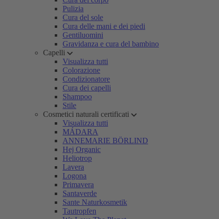
Pulizia
Cura del sole
Cura delle mani e dei piedi
Gentiluomini
Gravidanza e cura del bambino
Capelli
Visualizza tutti
Colorazione
Condizionatore
Cura dei capelli
Shampoo
Stile
Cosmetici naturali certificati
Visualizza tutti
MÁDARA
ANNEMARIE BÖRLIND
Hej Organic
Heliotrop
Lavera
Logona
Primavera
Santaverde
Sante Naturkosmetik
Tautropfen