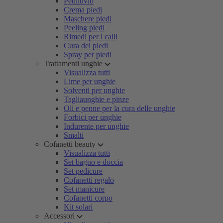
Pediluvio
Crema piedi
Maschere piedi
Peeling piedi
Rimedi per i calli
Cura dei piedi
Spray per piedi
Trattamenti unghie
Visualizza tutti
Lime per unghie
Solventi per unghie
Tagliaunghie e pinze
Oli e penne per la cura delle unghie
Forbici per unghie
Indurente per unghie
Smalti
Cofanetti beauty
Visualizza tutti
Set bagno e doccia
Set pedicure
Cofanetti regalo
Set manicure
Cofanetti corpo
Kit solari
Accessori