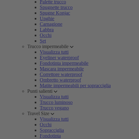
Palette trucco
Spugnette trucco
Spugne Konjac
Unghie
Carnagione
Labbra
Occhi
Set
Trucco impermeabile
Visualizza tutti
Eyeliner waterproof
Fondotinta impermeabile
Mascara impermeabile
Correttore waterproof
Ombretto waterproof
Matite impermeabili per sopracciglia
Punti salienti
Visualizza tutti
Trucco luminoso
Trucco vegano
Travel Size
Visualizza tutti
Occhi
Sopracciglia
Fondotinta