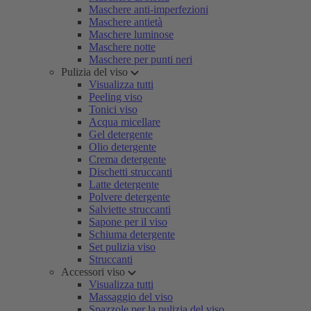
Maschere anti-imperfezioni
Maschere antietà
Maschere luminose
Maschere notte
Maschere per punti neri
Pulizia del viso
Visualizza tutti
Peeling viso
Tonici viso
Acqua micellare
Gel detergente
Olio detergente
Crema detergente
Dischetti struccanti
Latte detergente
Polvere detergente
Salviette struccanti
Sapone per il viso
Schiuma detergente
Set pulizia viso
Struccanti
Accessori viso
Visualizza tutti
Massaggio del viso
Spazzole per la pulizia del viso