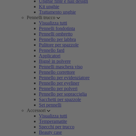
Unghie finte e nail design
Kit unghie
Trattamento unghie
Pennelli trucco
Visualizza tutti
Pennelli fondotinta
Pennelli ombretto
Pennello per labbra
Pulitore per spazzole
Pennello fard
Applicatori
Bignè in polvere
Pennelli maschera viso
Pennello correttore
Pennello per evidenziatore
Pennello per eyeliner
Pennello per polveri
Pennello per sopracciglia
Sacchetti per spazzole
Set pennelli
Accessori
Visualizza tutti
Temperamatite
Specchi per trucco
Beauty case