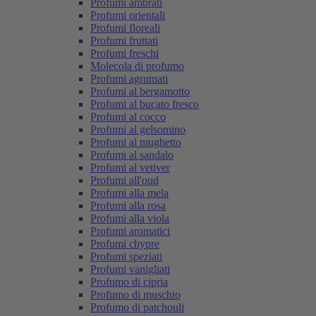
Profumi ambrati
Profumi orientali
Profumi floreali
Profumi fruttati
Profumi freschi
Molecola di profumo
Profumi agrumati
Profumi al bergamotto
Profumi al bucato fresco
Profumi al cocco
Profumi al gelsomino
Profumi al mughetto
Profumi al sandalo
Profumi al vetiver
Profumi all'oud
Profumi alla mela
Profumi alla rosa
Profumi alla viola
Profumi aromatici
Profumi chypre
Profumi speziati
Profumi vanigliati
Profumo di cipria
Profumo di muschio
Profumo di patchouli