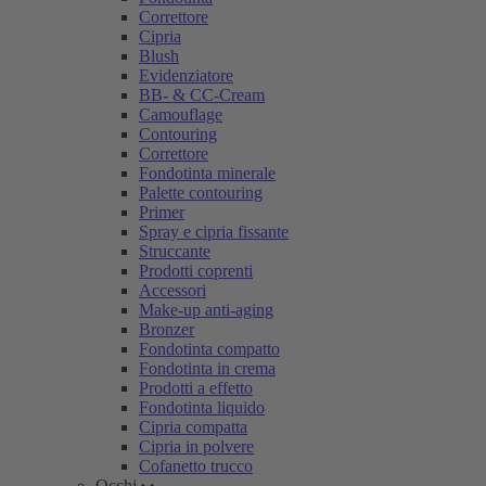
Correttore
Cipria
Blush
Evidenziatore
BB- & CC-Cream
Camouflage
Contouring
Correttore
Fondotinta minerale
Palette contouring
Primer
Spray e cipria fissante
Struccante
Prodotti coprenti
Accessori
Make-up anti-aging
Bronzer
Fondotinta compatto
Fondotinta in crema
Prodotti a effetto
Fondotinta liquido
Cipria compatta
Cipria in polvere
Cofanetto trucco
Occhi