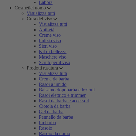
Labbra
Cosmetici uomo
Visualizza tutti
Cura del viso
Visualizza tutti
Anti-età
Creme viso
Pulizia viso
Sieri viso
Kit di bellezza
Maschere viso
Scrub per il viso
Prodotti rasatura
Visualizza tutti
Crema da barba
Rasoi a umido
Balsamo dopobarba e lozioni
Rasoi elettrico e trimmer
Rasoi da barba e accessori
Ciotola da barba
Gel da barba
Pennello da barba
Prebarba
Rasoio
Rasoio da uomo