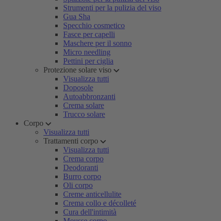
Strumenti per la pulizia del viso
Gua Sha
Specchio cosmetico
Fasce per capelli
Maschere per il sonno
Micro needling
Pettini per ciglia
Protezione solare viso
Visualizza tutti
Doposole
Autoabbronzanti
Crema solare
Trucco solare
Corpo
Visualizza tutti
Trattamenti corpo
Visualizza tutti
Crema corpo
Deodoranti
Burro corpo
Oli corpo
Creme anticellulite
Crema collo e décolleté
Cura dell'intimità
Mousse corpo