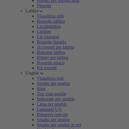
Forbici per sopracciglia
Pinzette
Labbra
Visualizza tutti
Rossetto labbra
Lucidalabbra
Lipliner
Lip plumper
Rossetto liquido
Accessori per labbra
Balsamo labbra
Primer per labbra
Rossetto opaco
Kit rossetti
Unghie
Visualizza tutti
Smalto per unghie
Base
Top coat unghie
Indurente per unghie
Lima per unghie
Lampade UV
Rimuovi cuticole
Smalto per unghie
Smalto per unghie in gel