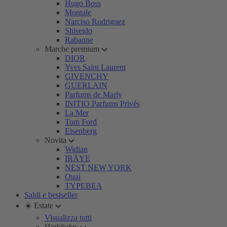
Hugo Boss
Montale
Narciso Rodriguez
Shiseido
Rabanne
Marche premium
DIOR
Yves Saint Laurent
GIVENCHY
GUERLAIN
Parfums de Marly
INITIO Parfums Privés
La Mer
Tom Ford
Eisenberg
Novita
Widian
IRÄYE
NEST NEW YORK
Ouai
TYPEBEA
Saldi e bestseller
☀️ Estate
Visualizza tutti
Highlights