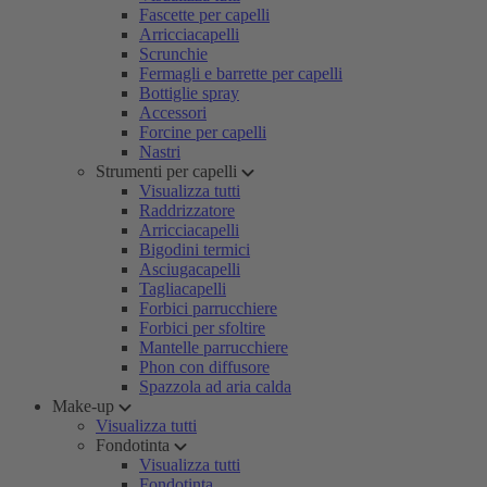
Fascette per capelli
Arricciacapelli
Scrunchie
Fermagli e barrette per capelli
Bottiglie spray
Accessori
Forcine per capelli
Nastri
Strumenti per capelli
Visualizza tutti
Raddrizzatore
Arricciacapelli
Bigodini termici
Asciugacapelli
Tagliacapelli
Forbici parrucchiere
Forbici per sfoltire
Mantelle parrucchiere
Phon con diffusore
Spazzola ad aria calda
Make-up
Visualizza tutti
Fondotinta
Visualizza tutti
Fondotinta