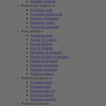
Profumo legnoso
Profumi per stagioni
Visualizza tutti
Fragranze primaverili
Profumi d'autunno
Fragranze estive
Fragranze invernali
Punti salienti
Visualizza tutti
Acque di Colonia
Eau de Parfum
Eau de Toilette
Miniature di profumo
Novità in fatto di profumi
Offerte di profumi
Profumi in acconto
Profumo popolare
Profumo unisex
Profumi per paese
Visualizza tutti
Profumi arabi
Profumi francesi
Profumi italiani
Profumi spagnoli
Profumi di lusso