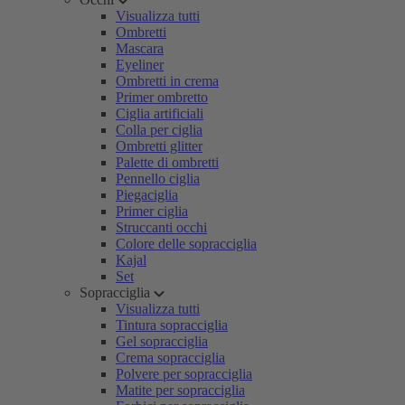
Visualizza tutti
Ombretti
Mascara
Eyeliner
Ombretti in crema
Primer ombretto
Ciglia artificiali
Colla per ciglia
Ombretti glitter
Palette di ombretti
Pennello ciglia
Piegaciglia
Primer ciglia
Struccanti occhi
Colore delle sopracciglia
Kajal
Set
Sopracciglia
Visualizza tutti
Tintura sopracciglia
Gel sopracciglia
Crema sopracciglia
Polvere per sopracciglia
Matite per sopracciglia