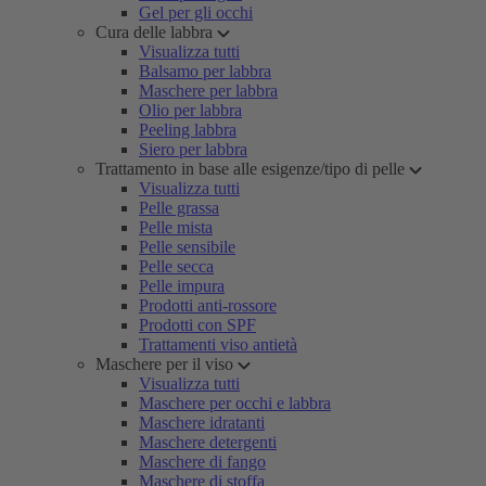
Gel per gli occhi
Cura delle labbra
Visualizza tutti
Balsamo per labbra
Maschere per labbra
Olio per labbra
Peeling labbra
Siero per labbra
Trattamento in base alle esigenze/tipo di pelle
Visualizza tutti
Pelle grassa
Pelle mista
Pelle sensibile
Pelle secca
Pelle impura
Prodotti anti-rossore
Prodotti con SPF
Trattamenti viso antietà
Maschere per il viso
Visualizza tutti
Maschere per occhi e labbra
Maschere idratanti
Maschere detergenti
Maschere di fango
Maschere di stoffa