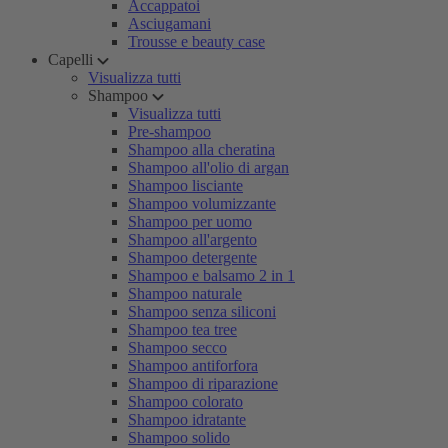
Accappatoi
Asciugamani
Trousse e beauty case
Capelli
Visualizza tutti
Shampoo
Visualizza tutti
Pre-shampoo
Shampoo alla cheratina
Shampoo all'olio di argan
Shampoo lisciante
Shampoo volumizzante
Shampoo per uomo
Shampoo all'argento
Shampoo detergente
Shampoo e balsamo 2 in 1
Shampoo naturale
Shampoo senza siliconi
Shampoo tea tree
Shampoo secco
Shampoo antiforfora
Shampoo di riparazione
Shampoo colorato
Shampoo idratante
Shampoo solido