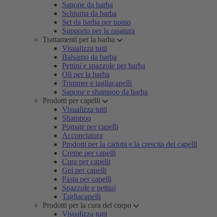
Sapone da barba
Schiuma da barba
Set da barba per uomo
Supporto per la rasatura
Trattamenti per la barba
Visualizza tutti
Balsamo da barba
Pettini e spazzole per barba
Oli per la barba
Trimmer e tagliacapelli
Sapone e shampoo da barba
Prodotti per capelli
Visualizza tutti
Shampoo
Pomate per capelli
Acconciatura
Prodotti per la caduta e la crescita dei capelli
Creme per capelli
Cura per capelli
Gel per capelli
Pasta per capelli
Spazzole e pettini
Tagliacapelli
Prodotti per la cura del corpo
Visualizza tutti