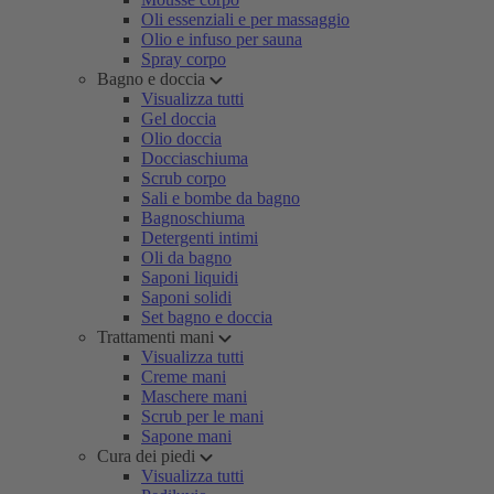
Oli essenziali e per massaggio
Olio e infuso per sauna
Spray corpo
Bagno e doccia
Visualizza tutti
Gel doccia
Olio doccia
Docciaschiuma
Scrub corpo
Sali e bombe da bagno
Bagnoschiuma
Detergenti intimi
Oli da bagno
Saponi liquidi
Saponi solidi
Set bagno e doccia
Trattamenti mani
Visualizza tutti
Creme mani
Maschere mani
Scrub per le mani
Sapone mani
Cura dei piedi
Visualizza tutti