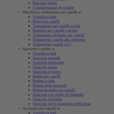
Balsamo solido
Condizionatore di volume
Maschera e trattamento per capelli
Visualizza tutti
Burro per capelli
Trattamento per capelli secchi
Balsamo per capelli colorati
Trattamento idratante per capelli
Trattamento capelli alla cheratina
Trattamento capelli ricci
Spazzole e pettini
Visualizza tutti
Spazzole rotonde
Spazzola districante
Spazzola piatta
Spazzola in legno
Pettini per capelli
Pettine a coda
Pettine arricciacapelli
Pettini da taglio per capelli
Spazzola con setole di cinghiale
Spazzola scheletro
Spazzole per il massaggio della testa
Accessori per capelli
Visualizza tutti