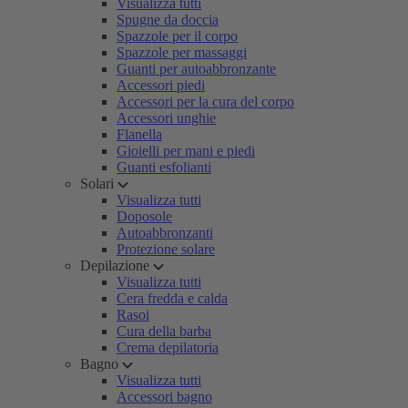
Visualizza tutti
Spugne da doccia
Spazzole per il corpo
Spazzole per massaggi
Guanti per autoabbronzante
Accessori piedi
Accessori per la cura del corpo
Accessori unghie
Flanella
Gioielli per mani e piedi
Guanti esfolianti
Solari
Visualizza tutti
Doposole
Autoabbronzanti
Protezione solare
Depilazione
Visualizza tutti
Cera fredda e calda
Rasoi
Cura della barba
Crema depilatoria
Bagno
Visualizza tutti
Accessori bagno