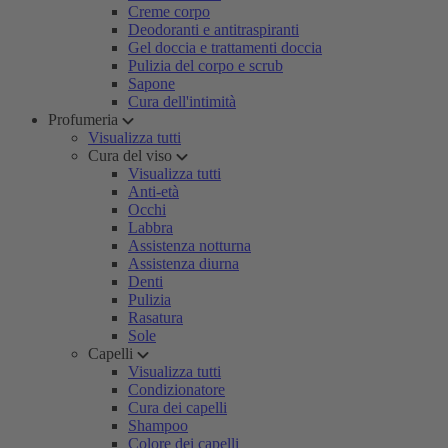
Creme corpo
Deodoranti e antitraspiranti
Gel doccia e trattamenti doccia
Pulizia del corpo e scrub
Sapone
Cura dell'intimità
Profumeria
Visualizza tutti
Cura del viso
Visualizza tutti
Anti-età
Occhi
Labbra
Assistenza notturna
Assistenza diurna
Denti
Pulizia
Rasatura
Sole
Capelli
Visualizza tutti
Condizionatore
Cura dei capelli
Shampoo
Colore dei capelli