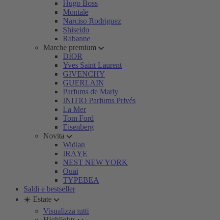
Hugo Boss
Montale
Narciso Rodriguez
Shiseido
Rabanne
Marche premium
DIOR
Yves Saint Laurent
GIVENCHY
GUERLAIN
Parfums de Marly
INITIO Parfums Privés
La Mer
Tom Ford
Eisenberg
Novita
Widian
IRÄYE
NEST NEW YORK
Ouai
TYPEBEA
Saldi e bestseller
☀️ Estate
Visualizza tutti
Highlights