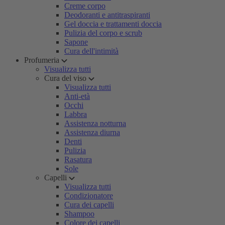
Creme corpo
Deodoranti e antitraspiranti
Gel doccia e trattamenti doccia
Pulizia del corpo e scrub
Sapone
Cura dell'intimità
Profumeria
Visualizza tutti
Cura del viso
Visualizza tutti
Anti-età
Occhi
Labbra
Assistenza notturna
Assistenza diurna
Denti
Pulizia
Rasatura
Sole
Capelli
Visualizza tutti
Condizionatore
Cura dei capelli
Shampoo
Colore dei capelli