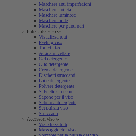
Maschere anti-imperfezioni
Maschere antietà
Maschere luminose
Maschere notte
Maschere per punti neri
Pulizia del viso
Visualizza tutti
Peeling viso
Tonici viso
Acqua micellare
Gel detergente
Olio detergente
Crema detergente
Dischetti struccanti
Latte detergente
Polvere detergente
Salviette struccanti
Sapone per il viso
Schiuma detergente
Set pulizia viso
Struccanti
Accessori viso
Visualizza tutti
Massaggio del viso
Spazzole per la pulizia del viso