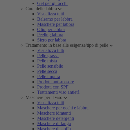
Gel per gli occhi
Cura delle labbra
Visualizza tutti
Balsamo per labbra
Maschere per labbra
Olio per labbra
Peeling labbra
Siero per labbra
Trattamento in base alle esigenze/tipo di pelle
Visualizza tutti
Pelle grassa
Pelle mista
Pelle sensibile
Pelle secca
Pelle impura
Prodotti anti-rossore
Prodotti con SPF
Trattamenti viso antietà
Maschere per il viso
Visualizza tutti
Maschere per occhi e labbra
Maschere idratanti
Maschere detergenti
Maschere di fango
Maschere di stoffa