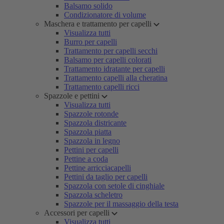
Balsamo solido
Condizionatore di volume
Maschera e trattamento per capelli
Visualizza tutti
Burro per capelli
Trattamento per capelli secchi
Balsamo per capelli colorati
Trattamento idratante per capelli
Trattamento capelli alla cheratina
Trattamento capelli ricci
Spazzole e pettini
Visualizza tutti
Spazzole rotonde
Spazzola districante
Spazzola piatta
Spazzola in legno
Pettini per capelli
Pettine a coda
Pettine arricciacapelli
Pettini da taglio per capelli
Spazzola con setole di cinghiale
Spazzola scheletro
Spazzole per il massaggio della testa
Accessori per capelli
Visualizza tutti