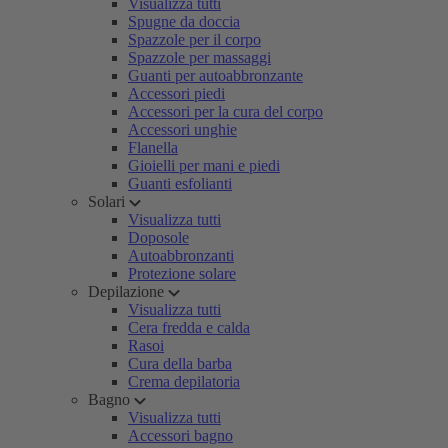
Visualizza tutti
Spugne da doccia
Spazzole per il corpo
Spazzole per massaggi
Guanti per autoabbronzante
Accessori piedi
Accessori per la cura del corpo
Accessori unghie
Flanella
Gioielli per mani e piedi
Guanti esfolianti
Solari
Visualizza tutti
Doposole
Autoabbronzanti
Protezione solare
Depilazione
Visualizza tutti
Cera fredda e calda
Rasoi
Cura della barba
Crema depilatoria
Bagno
Visualizza tutti
Accessori bagno