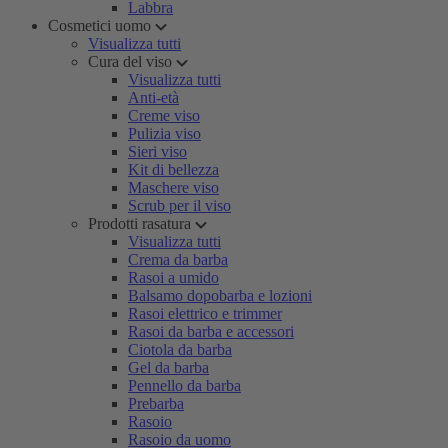
Labbra
Cosmetici uomo
Visualizza tutti
Cura del viso
Visualizza tutti
Anti-età
Creme viso
Pulizia viso
Sieri viso
Kit di bellezza
Maschere viso
Scrub per il viso
Prodotti rasatura
Visualizza tutti
Crema da barba
Rasoi a umido
Balsamo dopobarba e lozioni
Rasoi elettrico e trimmer
Rasoi da barba e accessori
Ciotola da barba
Gel da barba
Pennello da barba
Prebarba
Rasoio
Rasoio da uomo