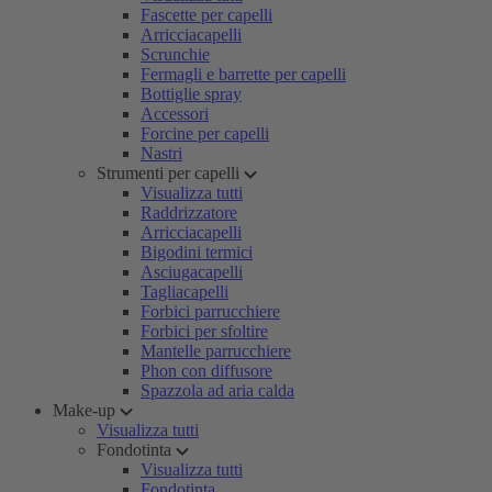
Fascette per capelli
Arricciacapelli
Scrunchie
Fermagli e barrette per capelli
Bottiglie spray
Accessori
Forcine per capelli
Nastri
Strumenti per capelli
Visualizza tutti
Raddrizzatore
Arricciacapelli
Bigodini termici
Asciugacapelli
Tagliacapelli
Forbici parrucchiere
Forbici per sfoltire
Mantelle parrucchiere
Phon con diffusore
Spazzola ad aria calda
Make-up
Visualizza tutti
Fondotinta
Visualizza tutti
Fondotinta