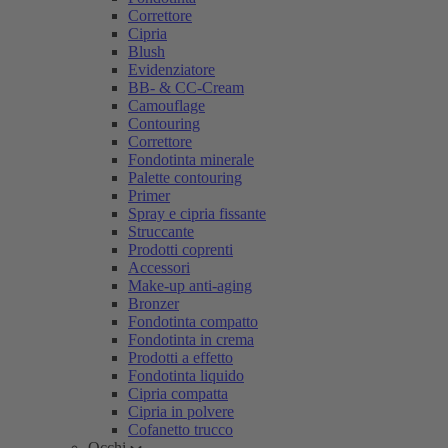
Correttore
Cipria
Blush
Evidenziatore
BB- & CC-Cream
Camouflage
Contouring
Correttore
Fondotinta minerale
Palette contouring
Primer
Spray e cipria fissante
Struccante
Prodotti coprenti
Accessori
Make-up anti-aging
Bronzer
Fondotinta compatto
Fondotinta in crema
Prodotti a effetto
Fondotinta liquido
Cipria compatta
Cipria in polvere
Cofanetto trucco
Occhi