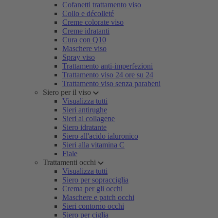
Cofanetti trattamento viso
Collo e décolleté
Creme colorate viso
Creme idratanti
Cura con Q10
Maschere viso
Spray viso
Trattamento anti-imperfezioni
Trattamento viso 24 ore su 24
Trattamento viso senza parabeni
Siero per il viso
Visualizza tutti
Sieri antirughe
Sieri al collagene
Siero idratante
Siero all'acido ialuronico
Sieri alla vitamina C
Fiale
Trattamenti occhi
Visualizza tutti
Siero per sopracciglia
Crema per gli occhi
Maschere e patch occhi
Sieri contorno occhi
Siero per ciglia