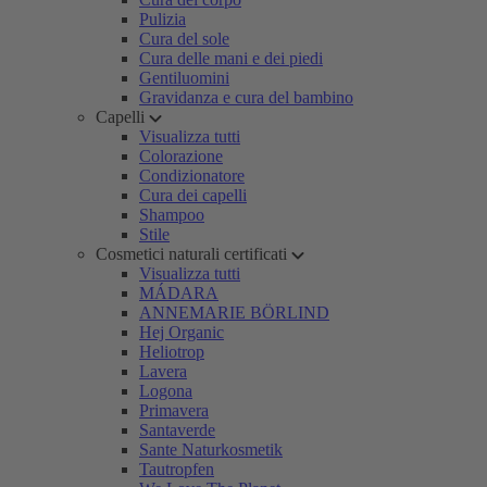
Pulizia
Cura del sole
Cura delle mani e dei piedi
Gentiluomini
Gravidanza e cura del bambino
Capelli
Visualizza tutti
Colorazione
Condizionatore
Cura dei capelli
Shampoo
Stile
Cosmetici naturali certificati
Visualizza tutti
MÁDARA
ANNEMARIE BÖRLIND
Hej Organic
Heliotrop
Lavera
Logona
Primavera
Santaverde
Sante Naturkosmetik
Tautropfen