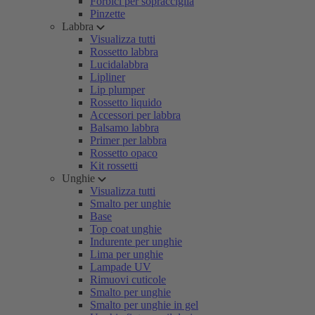
Forbici per sopracciglia
Pinzette
Labbra
Visualizza tutti
Rossetto labbra
Lucidalabbra
Lipliner
Lip plumper
Rossetto liquido
Accessori per labbra
Balsamo labbra
Primer per labbra
Rossetto opaco
Kit rossetti
Unghie
Visualizza tutti
Smalto per unghie
Base
Top coat unghie
Indurente per unghie
Lima per unghie
Lampade UV
Rimuovi cuticole
Smalto per unghie
Smalto per unghie in gel