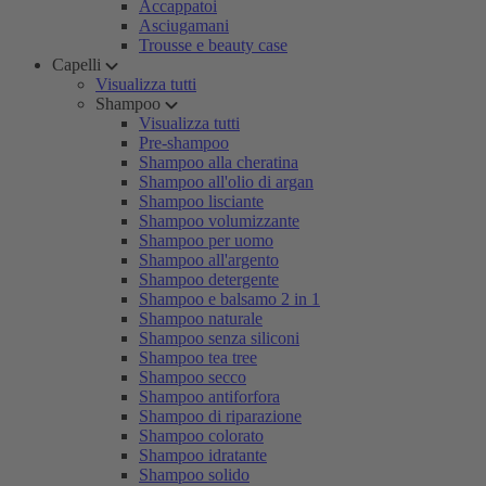
Accappatoi
Asciugamani
Trousse e beauty case
Capelli
Visualizza tutti
Shampoo
Visualizza tutti
Pre-shampoo
Shampoo alla cheratina
Shampoo all'olio di argan
Shampoo lisciante
Shampoo volumizzante
Shampoo per uomo
Shampoo all'argento
Shampoo detergente
Shampoo e balsamo 2 in 1
Shampoo naturale
Shampoo senza siliconi
Shampoo tea tree
Shampoo secco
Shampoo antiforfora
Shampoo di riparazione
Shampoo colorato
Shampoo idratante
Shampoo solido