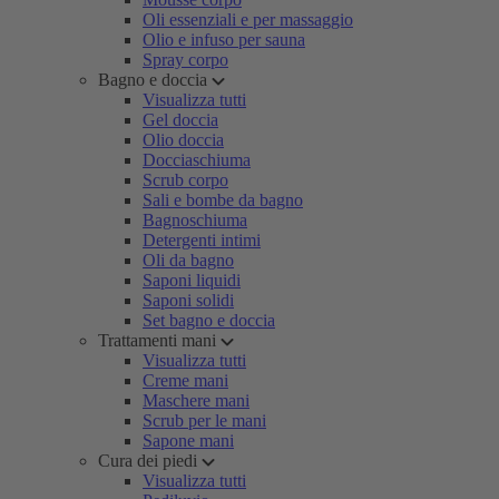
Oli essenziali e per massaggio
Olio e infuso per sauna
Spray corpo
Bagno e doccia
Visualizza tutti
Gel doccia
Olio doccia
Docciaschiuma
Scrub corpo
Sali e bombe da bagno
Bagnoschiuma
Detergenti intimi
Oli da bagno
Saponi liquidi
Saponi solidi
Set bagno e doccia
Trattamenti mani
Visualizza tutti
Creme mani
Maschere mani
Scrub per le mani
Sapone mani
Cura dei piedi
Visualizza tutti