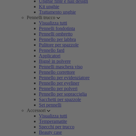
Unghie finte e nail design
Kit unghie
Trattamento unghie
Pennelli trucco
Visualizza tutti
Pennelli fondotinta
Pennelli ombretto
Pennello per labbra
Pulitore per spazzole
Pennello fard
Applicatori
Bignè in polvere
Pennelli maschera viso
Pennello correttore
Pennello per evidenziatore
Pennello per eyeliner
Pennello per polveri
Pennello per sopracciglia
Sacchetti per spazzole
Set pennelli
Accessori
Visualizza tutti
Temperamatite
Specchi per trucco
Beauty case