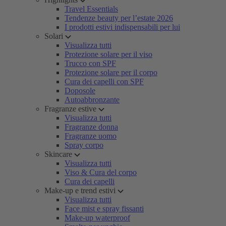
Travel Essentials
Tendenze beauty per l’estate 2026
I prodotti estivi indispensabili per lui
Solari
Visualizza tutti
Protezione solare per il viso
Trucco con SPF
Protezione solare per il corpo
Cura dei capelli con SPF
Doposole
Autoabbronzante
Fragranze estive
Visualizza tutti
Fragranze donna
Fragranze uomo
Spray corpo
Skincare
Visualizza tutti
Viso & Cura del corpo
Cura dei capelli
Make-up e trend estivi
Visualizza tutti
Face mist e spray fissanti
Make-up waterproof