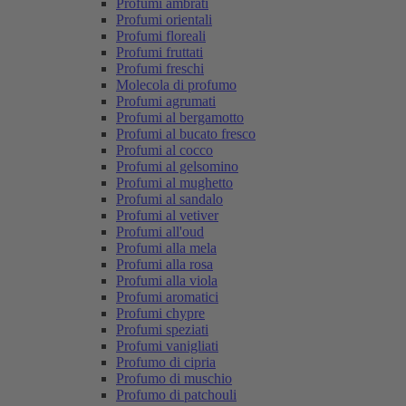
Profumi ambrati
Profumi orientali
Profumi floreali
Profumi fruttati
Profumi freschi
Molecola di profumo
Profumi agrumati
Profumi al bergamotto
Profumi al bucato fresco
Profumi al cocco
Profumi al gelsomino
Profumi al mughetto
Profumi al sandalo
Profumi al vetiver
Profumi all'oud
Profumi alla mela
Profumi alla rosa
Profumi alla viola
Profumi aromatici
Profumi chypre
Profumi speziati
Profumi vanigliati
Profumo di cipria
Profumo di muschio
Profumo di patchouli