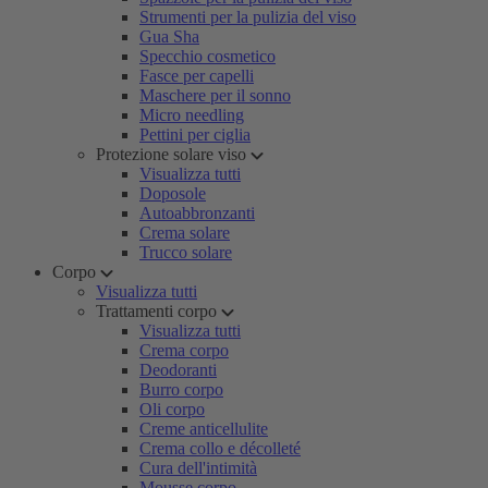
Strumenti per la pulizia del viso
Gua Sha
Specchio cosmetico
Fasce per capelli
Maschere per il sonno
Micro needling
Pettini per ciglia
Protezione solare viso
Visualizza tutti
Doposole
Autoabbronzanti
Crema solare
Trucco solare
Corpo
Visualizza tutti
Trattamenti corpo
Visualizza tutti
Crema corpo
Deodoranti
Burro corpo
Oli corpo
Creme anticellulite
Crema collo e décolleté
Cura dell'intimità
Mousse corpo