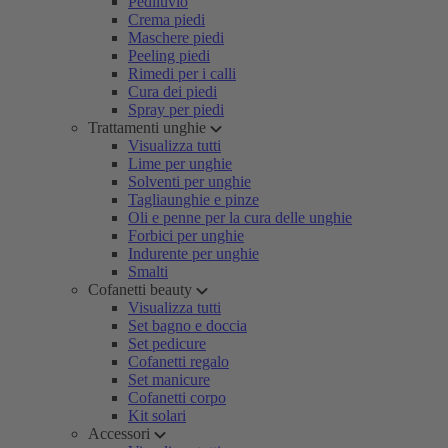
Pediluvio
Crema piedi
Maschere piedi
Peeling piedi
Rimedi per i calli
Cura dei piedi
Spray per piedi
Trattamenti unghie
Visualizza tutti
Lime per unghie
Solventi per unghie
Tagliaunghie e pinze
Oli e penne per la cura delle unghie
Forbici per unghie
Indurente per unghie
Smalti
Cofanetti beauty
Visualizza tutti
Set bagno e doccia
Set pedicure
Cofanetti regalo
Set manicure
Cofanetti corpo
Kit solari
Accessori