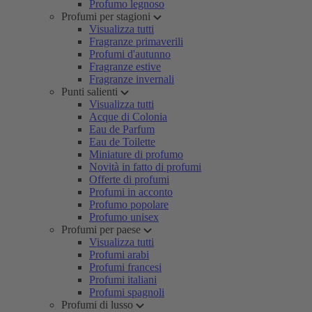
Profumo legnoso
Profumi per stagioni
Visualizza tutti
Fragranze primaverili
Profumi d'autunno
Fragranze estive
Fragranze invernali
Punti salienti
Visualizza tutti
Acque di Colonia
Eau de Parfum
Eau de Toilette
Miniature di profumo
Novità in fatto di profumi
Offerte di profumi
Profumi in acconto
Profumo popolare
Profumo unisex
Profumi per paese
Visualizza tutti
Profumi arabi
Profumi francesi
Profumi italiani
Profumi spagnoli
Profumi di lusso