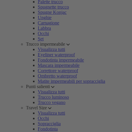
Palette trucco
Spugnette trucco
Spugne Konjac
Unghie
Carnagione
Labbra
Occhi
Set
Trucco impermeabile
Visualizza tutti
Eyeliner waterproof
Fondotinta impermeabile
Mascara impermeabile
Correttore waterproof
Ombretto waterproof
Matite impermeabili per sopracciglia
Punti salienti
Visualizza tutti
Trucco luminoso
Trucco vegano
Travel Size
Visualizza tutti
Occhi
Sopracciglia
Fondotinta