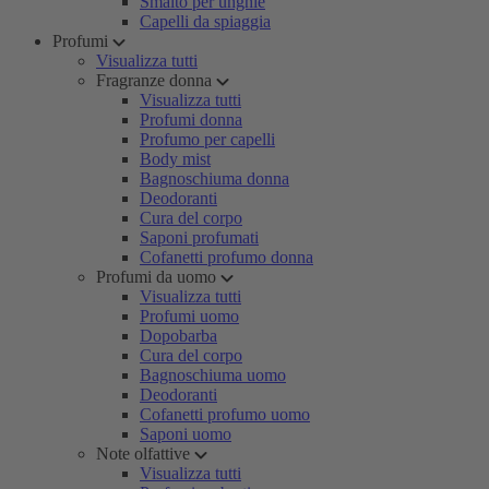
Smalto per unghie
Capelli da spiaggia
Profumi
Visualizza tutti
Fragranze donna
Visualizza tutti
Profumi donna
Profumo per capelli
Body mist
Bagnoschiuma donna
Deodoranti
Cura del corpo
Saponi profumati
Cofanetti profumo donna
Profumi da uomo
Visualizza tutti
Profumi uomo
Dopobarba
Cura del corpo
Bagnoschiuma uomo
Deodoranti
Cofanetti profumo uomo
Saponi uomo
Note olfattive
Visualizza tutti