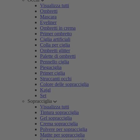
Visualizza tutti
Ombretti
Mascara
Eyeliner
Ombretti in crema
Primer ombretto
Ciglia artificiali
Colla per ciglia
Ombretti glitter
Palette di ombretti
Pennello ciglia
Piegaciglia
Primer ciglia
Struccanti occhi
Colore delle sopracciglia
Kajal
Set
Sopracciglia
Visualizza tutti
Tintura sopracciglia
Gel sopracciglia
Crema sopracciglia
Polvere per sopracciglia
Matite per sopracciglia