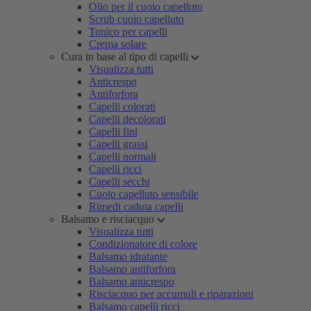
Olio per il cuoio capelluto
Scrub cuoio capelluto
Tonico per capelli
Crema solare
Cura in base al tipo di capelli
Visualizza tutti
Anticrespo
Antiforfora
Capelli colorati
Capelli decolorati
Capelli fini
Capelli grassi
Capelli normali
Capelli ricci
Capelli secchi
Cuoio capelluto sensibile
Rimedi caduta capelli
Balsamo e risciacquo
Visualizza tutti
Condizionatore di colore
Balsamo idratante
Balsamo antiforfora
Balsamo anticrespo
Risciacquo per accumuli e riparazioni
Balsamo capelli ricci