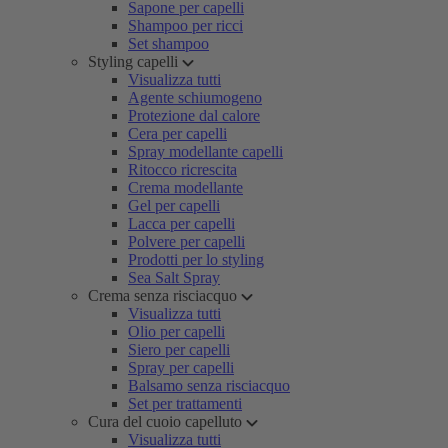
Sapone per capelli
Shampoo per ricci
Set shampoo
Styling capelli
Visualizza tutti
Agente schiumogeno
Protezione dal calore
Cera per capelli
Spray modellante capelli
Ritocco ricrescita
Crema modellante
Gel per capelli
Lacca per capelli
Polvere per capelli
Prodotti per lo styling
Sea Salt Spray
Crema senza risciacquo
Visualizza tutti
Olio per capelli
Siero per capelli
Spray per capelli
Balsamo senza risciacquo
Set per trattamenti
Cura del cuoio capelluto
Visualizza tutti