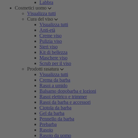
Labbra
Cosmetici uomo
Visualizza tutti
Cura del viso
Visualizza tutti
Anti-età
Creme viso
Pulizia viso
Sieri viso
Kit di bellezza
Maschere viso
Scrub per il viso
Prodotti rasatura
Visualizza tutti
Crema da barba
Rasoi a umido
Balsamo dopobarba e lozioni
Rasoi elettrico e trimmer
Rasoi da barba e accessori
Ciotola da barba
Gel da barba
Pennello da barba
Prebarba
Rasoio
Rasoio da uomo