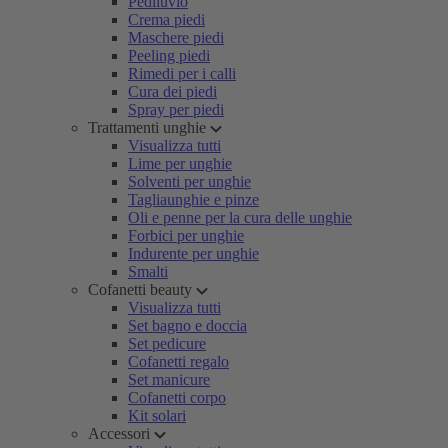
Pediluvio
Crema piedi
Maschere piedi
Peeling piedi
Rimedi per i calli
Cura dei piedi
Spray per piedi
Trattamenti unghie
Visualizza tutti
Lime per unghie
Solventi per unghie
Tagliaunghie e pinze
Oli e penne per la cura delle unghie
Forbici per unghie
Indurente per unghie
Smalti
Cofanetti beauty
Visualizza tutti
Set bagno e doccia
Set pedicure
Cofanetti regalo
Set manicure
Cofanetti corpo
Kit solari
Accessori