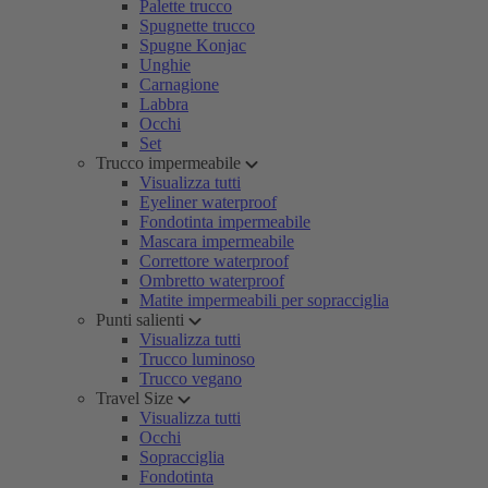
Palette trucco
Spugnette trucco
Spugne Konjac
Unghie
Carnagione
Labbra
Occhi
Set
Trucco impermeabile
Visualizza tutti
Eyeliner waterproof
Fondotinta impermeabile
Mascara impermeabile
Correttore waterproof
Ombretto waterproof
Matite impermeabili per sopracciglia
Punti salienti
Visualizza tutti
Trucco luminoso
Trucco vegano
Travel Size
Visualizza tutti
Occhi
Sopracciglia
Fondotinta