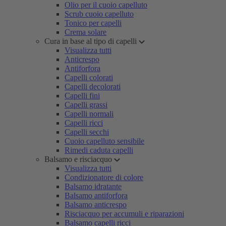
Olio per il cuoio capelluto
Scrub cuoio capelluto
Tonico per capelli
Crema solare
Cura in base al tipo di capelli
Visualizza tutti
Anticrespo
Antiforfora
Capelli colorati
Capelli decolorati
Capelli fini
Capelli grassi
Capelli normali
Capelli ricci
Capelli secchi
Cuoio capelluto sensibile
Rimedi caduta capelli
Balsamo e risciacquo
Visualizza tutti
Condizionatore di colore
Balsamo idratante
Balsamo antiforfora
Balsamo anticrespo
Risciacquo per accumuli e riparazioni
Balsamo capelli ricci