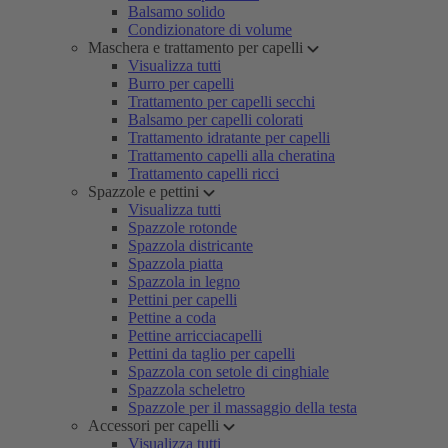
Balsamo solido
Condizionatore di volume
Maschera e trattamento per capelli
Visualizza tutti
Burro per capelli
Trattamento per capelli secchi
Balsamo per capelli colorati
Trattamento idratante per capelli
Trattamento capelli alla cheratina
Trattamento capelli ricci
Spazzole e pettini
Visualizza tutti
Spazzole rotonde
Spazzola districante
Spazzola piatta
Spazzola in legno
Pettini per capelli
Pettine a coda
Pettine arricciacapelli
Pettini da taglio per capelli
Spazzola con setole di cinghiale
Spazzola scheletro
Spazzole per il massaggio della testa
Accessori per capelli
Visualizza tutti