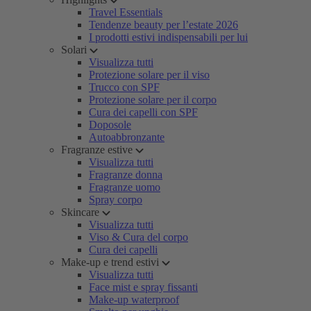
Travel Essentials
Tendenze beauty per l’estate 2026
I prodotti estivi indispensabili per lui
Solari
Visualizza tutti
Protezione solare per il viso
Trucco con SPF
Protezione solare per il corpo
Cura dei capelli con SPF
Doposole
Autoabbronzante
Fragranze estive
Visualizza tutti
Fragranze donna
Fragranze uomo
Spray corpo
Skincare
Visualizza tutti
Viso & Cura del corpo
Cura dei capelli
Make-up e trend estivi
Visualizza tutti
Face mist e spray fissanti
Make-up waterproof