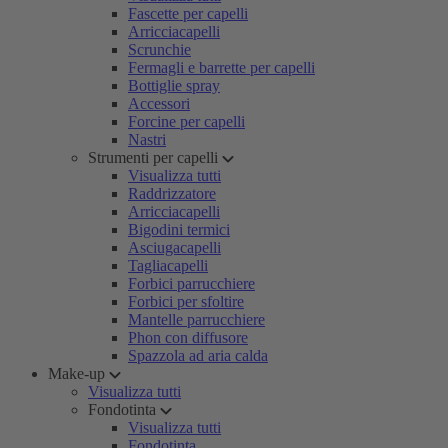
Fascette per capelli
Arricciacapelli
Scrunchie
Fermagli e barrette per capelli
Bottiglie spray
Accessori
Forcine per capelli
Nastri
Strumenti per capelli
Visualizza tutti
Raddrizzatore
Arricciacapelli
Bigodini termici
Asciugacapelli
Tagliacapelli
Forbici parrucchiere
Forbici per sfoltire
Mantelle parrucchiere
Phon con diffusore
Spazzola ad aria calda
Make-up
Visualizza tutti
Fondotinta
Visualizza tutti
Fondotinta