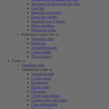
Strumenti per la pulizia del viso
Gua Sha
Specchio cosmetico
Fasce per capelli
Maschere per il sonno
Micro needling
Pettini per ciglia
Protezione solare viso
Visualizza tutti
Doposole
Autoabbronzanti
Crema solare
Trucco solare
Corpo
Visualizza tutti
Trattamenti corpo
Visualizza tutti
Crema corpo
Deodoranti
Burro corpo
Oli corpo
Creme anticellulite
Crema collo e décolleté
Cura dell'intimità
Mousse corpo