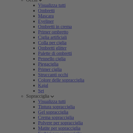
Visualizza tutti
Ombretti
Mascara
Eyeliner
Ombretti in crema
Primer ombretto
Ciglia artificiali
Colla per ciglia
Ombretti glitter
Palette di ombretti
Pennello ciglia
Piegaciglia
Primer ciglia
Struccanti occhi
Colore delle sopracciglia
Kajal
Set
Sopracciglia
Visualizza tutti
Tintura sopracciglia
Gel sopracciglia
Crema sopracciglia
Polvere per sopracciglia
Matite per sopracciglia