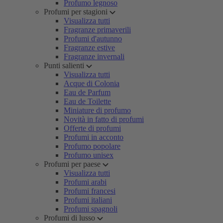
Profumo legnoso
Profumi per stagioni
Visualizza tutti
Fragranze primaverili
Profumi d'autunno
Fragranze estive
Fragranze invernali
Punti salienti
Visualizza tutti
Acque di Colonia
Eau de Parfum
Eau de Toilette
Miniature di profumo
Novità in fatto di profumi
Offerte di profumi
Profumi in acconto
Profumo popolare
Profumo unisex
Profumi per paese
Visualizza tutti
Profumi arabi
Profumi francesi
Profumi italiani
Profumi spagnoli
Profumi di lusso