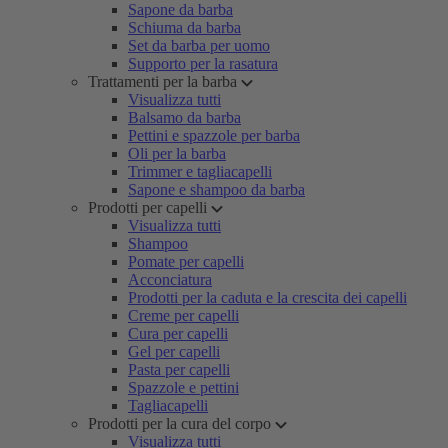
Sapone da barba
Schiuma da barba
Set da barba per uomo
Supporto per la rasatura
Trattamenti per la barba
Visualizza tutti
Balsamo da barba
Pettini e spazzole per barba
Oli per la barba
Trimmer e tagliacapelli
Sapone e shampoo da barba
Prodotti per capelli
Visualizza tutti
Shampoo
Pomate per capelli
Acconciatura
Prodotti per la caduta e la crescita dei capelli
Creme per capelli
Cura per capelli
Gel per capelli
Pasta per capelli
Spazzole e pettini
Tagliacapelli
Prodotti per la cura del corpo
Visualizza tutti