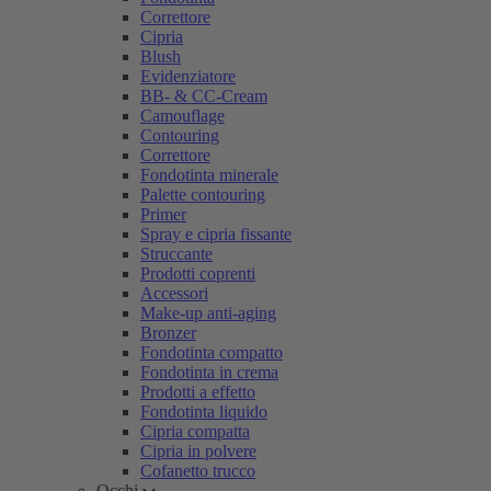
Correttore
Cipria
Blush
Evidenziatore
BB- & CC-Cream
Camouflage
Contouring
Correttore
Fondotinta minerale
Palette contouring
Primer
Spray e cipria fissante
Struccante
Prodotti coprenti
Accessori
Make-up anti-aging
Bronzer
Fondotinta compatto
Fondotinta in crema
Prodotti a effetto
Fondotinta liquido
Cipria compatta
Cipria in polvere
Cofanetto trucco
Occhi