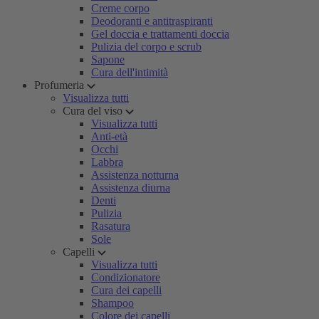
Creme corpo
Deodoranti e antitraspiranti
Gel doccia e trattamenti doccia
Pulizia del corpo e scrub
Sapone
Cura dell'intimità
Profumeria
Visualizza tutti
Cura del viso
Visualizza tutti
Anti-età
Occhi
Labbra
Assistenza notturna
Assistenza diurna
Denti
Pulizia
Rasatura
Sole
Capelli
Visualizza tutti
Condizionatore
Cura dei capelli
Shampoo
Colore dei capelli