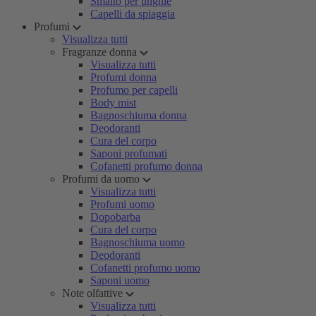
Smalto per unghie
Capelli da spiaggia
Profumi
Visualizza tutti
Fragranze donna
Visualizza tutti
Profumi donna
Profumo per capelli
Body mist
Bagnoschiuma donna
Deodoranti
Cura del corpo
Saponi profumati
Cofanetti profumo donna
Profumi da uomo
Visualizza tutti
Profumi uomo
Dopobarba
Cura del corpo
Bagnoschiuma uomo
Deodoranti
Cofanetti profumo uomo
Saponi uomo
Note olfattive
Visualizza tutti