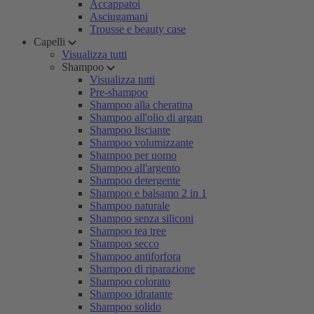
Accappatoi
Asciugamani
Trousse e beauty case
Capelli
Visualizza tutti
Shampoo
Visualizza tutti
Pre-shampoo
Shampoo alla cheratina
Shampoo all'olio di argan
Shampoo lisciante
Shampoo volumizzante
Shampoo per uomo
Shampoo all'argento
Shampoo detergente
Shampoo e balsamo 2 in 1
Shampoo naturale
Shampoo senza siliconi
Shampoo tea tree
Shampoo secco
Shampoo antiforfora
Shampoo di riparazione
Shampoo colorato
Shampoo idratante
Shampoo solido