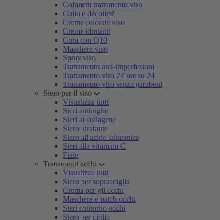
Cofanetti trattamento viso
Collo e décolleté
Creme colorate viso
Creme idratanti
Cura con Q10
Maschere viso
Spray viso
Trattamento anti-imperfezioni
Trattamento viso 24 ore su 24
Trattamento viso senza parabeni
Siero per il viso
Visualizza tutti
Sieri antirughe
Sieri al collagene
Siero idratante
Siero all'acido ialuronico
Sieri alla vitamina C
Fiale
Trattamenti occhi
Visualizza tutti
Siero per sopracciglia
Crema per gli occhi
Maschere e patch occhi
Sieri contorno occhi
Siero per ciglia