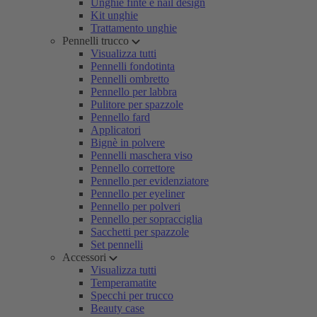
Unghie finte e nail design
Kit unghie
Trattamento unghie
Pennelli trucco
Visualizza tutti
Pennelli fondotinta
Pennelli ombretto
Pennello per labbra
Pulitore per spazzole
Pennello fard
Applicatori
Bignè in polvere
Pennelli maschera viso
Pennello correttore
Pennello per evidenziatore
Pennello per eyeliner
Pennello per polveri
Pennello per sopracciglia
Sacchetti per spazzole
Set pennelli
Accessori
Visualizza tutti
Temperamatite
Specchi per trucco
Beauty case