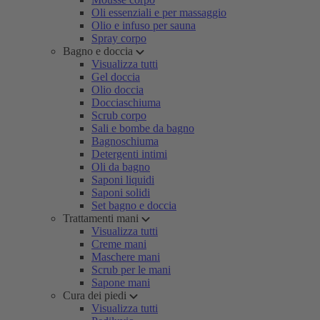
Oli essenziali e per massaggio
Olio e infuso per sauna
Spray corpo
Bagno e doccia
Visualizza tutti
Gel doccia
Olio doccia
Docciaschiuma
Scrub corpo
Sali e bombe da bagno
Bagnoschiuma
Detergenti intimi
Oli da bagno
Saponi liquidi
Saponi solidi
Set bagno e doccia
Trattamenti mani
Visualizza tutti
Creme mani
Maschere mani
Scrub per le mani
Sapone mani
Cura dei piedi
Visualizza tutti