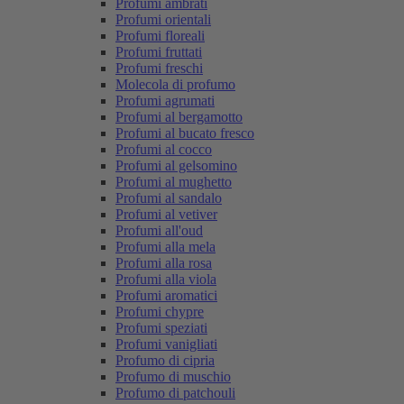
Profumi ambrati
Profumi orientali
Profumi floreali
Profumi fruttati
Profumi freschi
Molecola di profumo
Profumi agrumati
Profumi al bergamotto
Profumi al bucato fresco
Profumi al cocco
Profumi al gelsomino
Profumi al mughetto
Profumi al sandalo
Profumi al vetiver
Profumi all'oud
Profumi alla mela
Profumi alla rosa
Profumi alla viola
Profumi aromatici
Profumi chypre
Profumi speziati
Profumi vanigliati
Profumo di cipria
Profumo di muschio
Profumo di patchouli