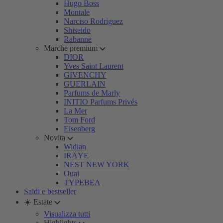
Hugo Boss
Montale
Narciso Rodriguez
Shiseido
Rabanne
Marche premium
DIOR
Yves Saint Laurent
GIVENCHY
GUERLAIN
Parfums de Marly
INITIO Parfums Privés
La Mer
Tom Ford
Eisenberg
Novita
Widian
IRÄYE
NEST NEW YORK
Ouai
TYPEBEA
Saldi e bestseller
☀️ Estate
Visualizza tutti
Highlights