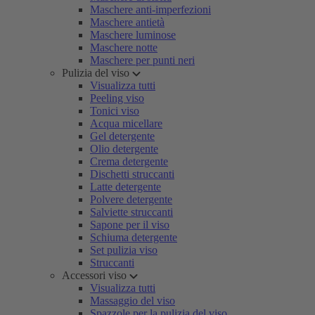
Maschere anti-imperfezioni
Maschere antietà
Maschere luminose
Maschere notte
Maschere per punti neri
Pulizia del viso
Visualizza tutti
Peeling viso
Tonici viso
Acqua micellare
Gel detergente
Olio detergente
Crema detergente
Dischetti struccanti
Latte detergente
Polvere detergente
Salviette struccanti
Sapone per il viso
Schiuma detergente
Set pulizia viso
Struccanti
Accessori viso
Visualizza tutti
Massaggio del viso
Spazzole per la pulizia del viso