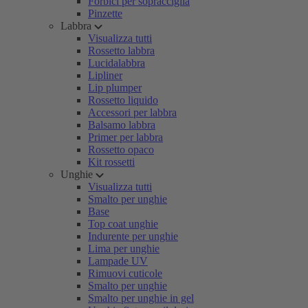
Forbici per sopracciglia
Pinzette
Labbra
Visualizza tutti
Rossetto labbra
Lucidalabbra
Lipliner
Lip plumper
Rossetto liquido
Accessori per labbra
Balsamo labbra
Primer per labbra
Rossetto opaco
Kit rossetti
Unghie
Visualizza tutti
Smalto per unghie
Base
Top coat unghie
Indurente per unghie
Lima per unghie
Lampade UV
Rimuovi cuticole
Smalto per unghie
Smalto per unghie in gel