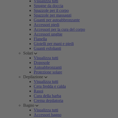
Visualizza tutti
Spugne da doccia
Spazzole per il corpo
Spazzole per massaggi
Guanti per autoabbronzante
Accessori piedi
Accessori per la cura del corpo
Accessori unghie
Flanella
Gioielli per mani e piedi
Guanti esfolianti
Solari
Visualizza tutti
Doposole
Autoabbronzanti
Protezione solare
Depilazione
Visualizza tutti
Cera fredda e calda
Rasoi
Cura della barba
Crema depilatoria
Bagno
Visualizza tutti
Accessori bagno