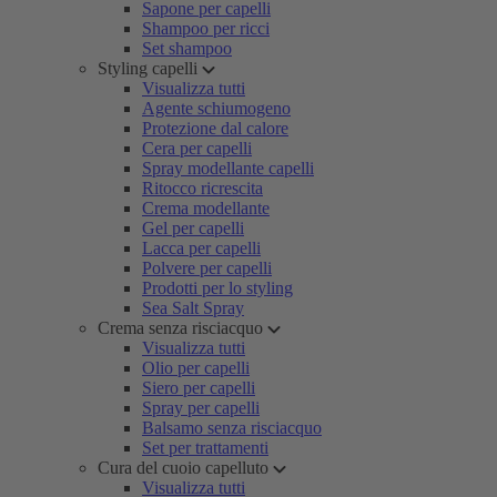
Sapone per capelli
Shampoo per ricci
Set shampoo
Styling capelli
Visualizza tutti
Agente schiumogeno
Protezione dal calore
Cera per capelli
Spray modellante capelli
Ritocco ricrescita
Crema modellante
Gel per capelli
Lacca per capelli
Polvere per capelli
Prodotti per lo styling
Sea Salt Spray
Crema senza risciacquo
Visualizza tutti
Olio per capelli
Siero per capelli
Spray per capelli
Balsamo senza risciacquo
Set per trattamenti
Cura del cuoio capelluto
Visualizza tutti