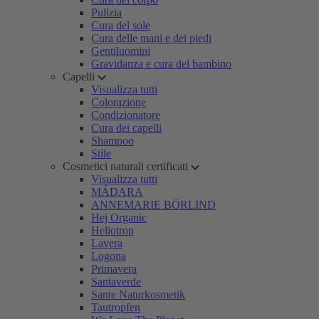
Pulizia
Cura del sole
Cura delle mani e dei piedi
Gentiluomini
Gravidanza e cura del bambino
Capelli
Visualizza tutti
Colorazione
Condizionatore
Cura dei capelli
Shampoo
Stile
Cosmetici naturali certificati
Visualizza tutti
MÁDARA
ANNEMARIE BÖRLIND
Hej Organic
Heliotrop
Lavera
Logona
Primavera
Santaverde
Sante Naturkosmetik
Tautropfen