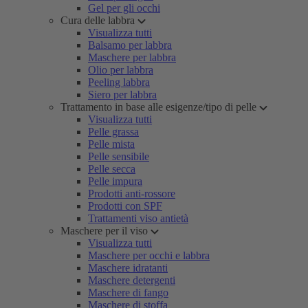
Gel per gli occhi
Cura delle labbra
Visualizza tutti
Balsamo per labbra
Maschere per labbra
Olio per labbra
Peeling labbra
Siero per labbra
Trattamento in base alle esigenze/tipo di pelle
Visualizza tutti
Pelle grassa
Pelle mista
Pelle sensibile
Pelle secca
Pelle impura
Prodotti anti-rossore
Prodotti con SPF
Trattamenti viso antietà
Maschere per il viso
Visualizza tutti
Maschere per occhi e labbra
Maschere idratanti
Maschere detergenti
Maschere di fango
Maschere di stoffa