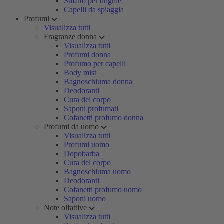
Smalto per unghie
Capelli da spiaggia
Profumi
Visualizza tutti
Fragranze donna
Visualizza tutti
Profumi donna
Profumo per capelli
Body mist
Bagnoschiuma donna
Deodoranti
Cura del corpo
Saponi profumati
Cofanetti profumo donna
Profumi da uomo
Visualizza tutti
Profumi uomo
Dopobarba
Cura del corpo
Bagnoschiuma uomo
Deodoranti
Cofanetti profumo uomo
Saponi uomo
Note olfattive
Visualizza tutti