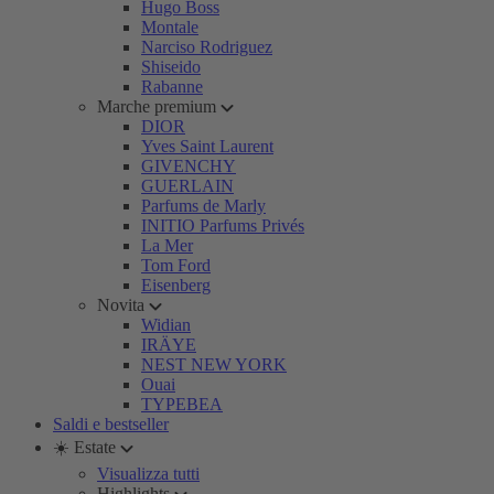
Hugo Boss
Montale
Narciso Rodriguez
Shiseido
Rabanne
Marche premium
DIOR
Yves Saint Laurent
GIVENCHY
GUERLAIN
Parfums de Marly
INITIO Parfums Privés
La Mer
Tom Ford
Eisenberg
Novita
Widian
IRÄYE
NEST NEW YORK
Ouai
TYPEBEA
Saldi e bestseller
☀️ Estate
Visualizza tutti
Highlights