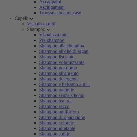
Accappatoi
Asciugamani
Trousse e beauty case
Capelli
Visualizza tutti
Shampoo
Visualizza tutti
Pre-shampoo
Shampoo alla cheratina
Shampoo all'olio di argan
Shampoo lisciante
Shampoo volumizzante
Shampoo per uomo
Shampoo all'argento
Shampoo detergente
Shampoo e balsamo 2 in 1
Shampoo naturale
Shampoo senza siliconi
Shampoo tea tree
Shampoo secco
Shampoo antiforfora
Shampoo di riparazione
Shampoo colorato
Shampoo idratante
Shampoo solido