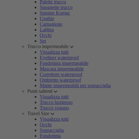
Palette trucco
Spugnette trucco
Spugne Konjac
Unghie
Carnagione
Labbra
Occhi
Set
Trucco impermeabile
Visualizza tutti
Eyeliner waterproof
Fondotinta impermeabile
Mascara impermeabile
Correttore waterproof
Ombretto waterproof
Matite impermeabili per sopracciglia
Punti salienti
Visualizza tutti
Trucco luminoso
Trucco vegano
Travel Size
Visualizza tutti
Occhi
Sopracciglia
Fondotinta