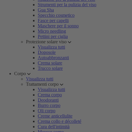
Strumenti per la pulizia del viso
Gua Sha
Specchio cosmetico
Fasce per capelli
Maschere per il sonno
Micro needling
Pettini per ciglia
Protezione solare viso
Visualizza tutti
Doposole
Autoabbronzanti
Crema solare
Trucco solare
Corpo
Visualizza tutti
Trattamenti corpo
Visualizza tutti
Crema corpo
Deodoranti
Burro corpo
Oli corpo
Creme anticellulite
Crema collo e décolleté
Cura dell'intimità
Mousse corpo