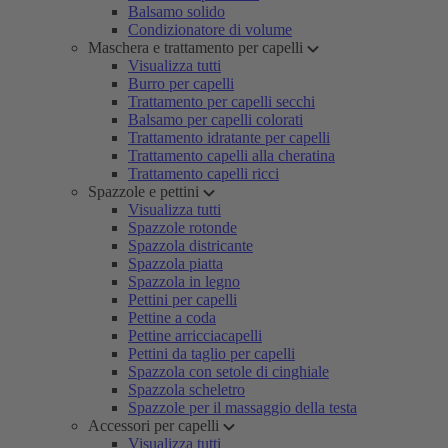
Balsamo solido
Condizionatore di volume
Maschera e trattamento per capelli
Visualizza tutti
Burro per capelli
Trattamento per capelli secchi
Balsamo per capelli colorati
Trattamento idratante per capelli
Trattamento capelli alla cheratina
Trattamento capelli ricci
Spazzole e pettini
Visualizza tutti
Spazzole rotonde
Spazzola districante
Spazzola piatta
Spazzola in legno
Pettini per capelli
Pettine a coda
Pettine arricciacapelli
Pettini da taglio per capelli
Spazzola con setole di cinghiale
Spazzola scheletro
Spazzole per il massaggio della testa
Accessori per capelli
Visualizza tutti