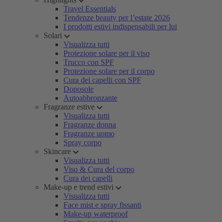
Travel Essentials
Tendenze beauty per l’estate 2026
I prodotti estivi indispensabili per lui
Solari
Visualizza tutti
Protezione solare per il viso
Trucco con SPF
Protezione solare per il corpo
Cura dei capelli con SPF
Doposole
Autoabbronzante
Fragranze estive
Visualizza tutti
Fragranze donna
Fragranze uomo
Spray corpo
Skincare
Visualizza tutti
Viso & Cura del corpo
Cura dei capelli
Make-up e trend estivi
Visualizza tutti
Face mist e spray fissanti
Make-up waterproof