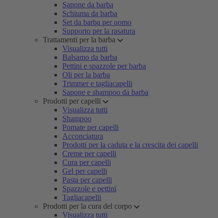
Sapone da barba
Schiuma da barba
Set da barba per uomo
Supporto per la rasatura
Trattamenti per la barba
Visualizza tutti
Balsamo da barba
Pettini e spazzole per barba
Oli per la barba
Trimmer e tagliacapelli
Sapone e shampoo da barba
Prodotti per capelli
Visualizza tutti
Shampoo
Pomate per capelli
Acconciatura
Prodotti per la caduta e la crescita dei capelli
Creme per capelli
Cura per capelli
Gel per capelli
Pasta per capelli
Spazzole e pettini
Tagliacapelli
Prodotti per la cura del corpo
Visualizza tutti