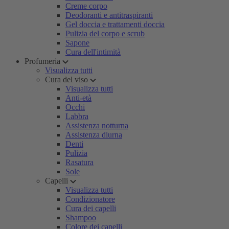
Creme corpo
Deodoranti e antitraspiranti
Gel doccia e trattamenti doccia
Pulizia del corpo e scrub
Sapone
Cura dell'intimità
Profumeria
Visualizza tutti
Cura del viso
Visualizza tutti
Anti-età
Occhi
Labbra
Assistenza notturna
Assistenza diurna
Denti
Pulizia
Rasatura
Sole
Capelli
Visualizza tutti
Condizionatore
Cura dei capelli
Shampoo
Colore dei capelli