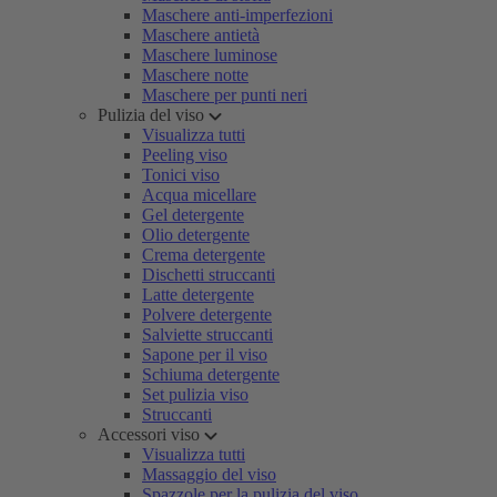
Maschere anti-imperfezioni
Maschere antietà
Maschere luminose
Maschere notte
Maschere per punti neri
Pulizia del viso
Visualizza tutti
Peeling viso
Tonici viso
Acqua micellare
Gel detergente
Olio detergente
Crema detergente
Dischetti struccanti
Latte detergente
Polvere detergente
Salviette struccanti
Sapone per il viso
Schiuma detergente
Set pulizia viso
Struccanti
Accessori viso
Visualizza tutti
Massaggio del viso
Spazzole per la pulizia del viso