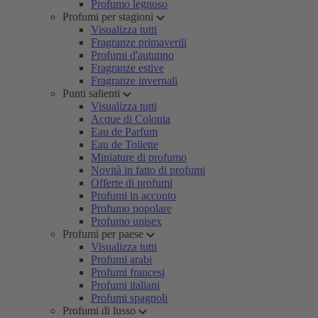
Profumo legnoso
Profumi per stagioni
Visualizza tutti
Fragranze primaverili
Profumi d'autunno
Fragranze estive
Fragranze invernali
Punti salienti
Visualizza tutti
Acque di Colonia
Eau de Parfum
Eau de Toilette
Miniature di profumo
Novità in fatto di profumi
Offerte di profumi
Profumi in acconto
Profumo popolare
Profumo unisex
Profumi per paese
Visualizza tutti
Profumi arabi
Profumi francesi
Profumi italiani
Profumi spagnoli
Profumi di lusso