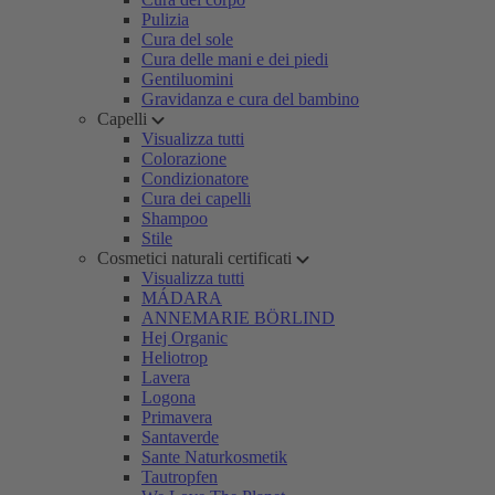
Pulizia
Cura del sole
Cura delle mani e dei piedi
Gentiluomini
Gravidanza e cura del bambino
Capelli
Visualizza tutti
Colorazione
Condizionatore
Cura dei capelli
Shampoo
Stile
Cosmetici naturali certificati
Visualizza tutti
MÁDARA
ANNEMARIE BÖRLIND
Hej Organic
Heliotrop
Lavera
Logona
Primavera
Santaverde
Sante Naturkosmetik
Tautropfen