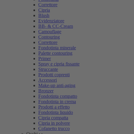
Correttore
Cipria
Blush
Evidenziatore
BB- & CC-Cream
Camouflage
Contouring
Correttore
Fondotinta minerale
Palette contouring
Primer
Spray e cipria fissante
Struccante
Prodotti coprenti
Accessori
Make-up anti-aging
Bronzer
Fondotinta compatto
Fondotinta in crema
Prodotti a effetto
Fondotinta liquido
Cipria compatta
Cipria in polvere
Cofanetto trucco
Occhi