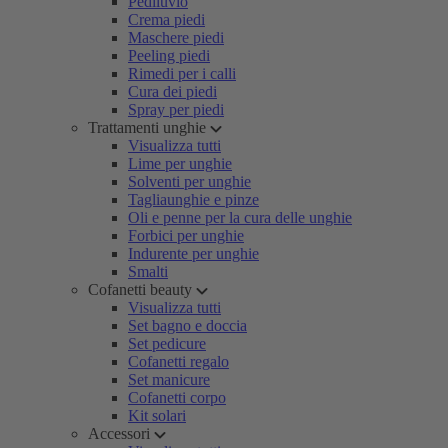
Pediluvio
Crema piedi
Maschere piedi
Peeling piedi
Rimedi per i calli
Cura dei piedi
Spray per piedi
Trattamenti unghie
Visualizza tutti
Lime per unghie
Solventi per unghie
Tagliaunghie e pinze
Oli e penne per la cura delle unghie
Forbici per unghie
Indurente per unghie
Smalti
Cofanetti beauty
Visualizza tutti
Set bagno e doccia
Set pedicure
Cofanetti regalo
Set manicure
Cofanetti corpo
Kit solari
Accessori