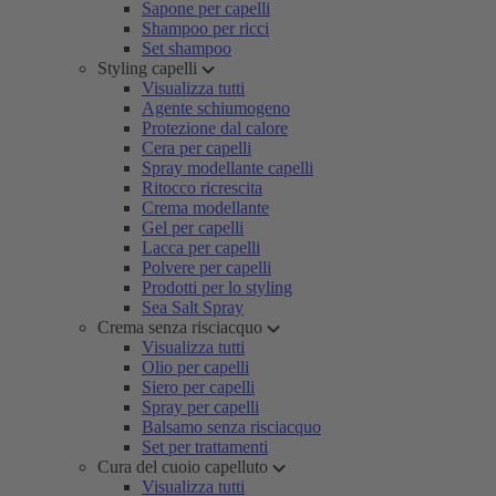
Sapone per capelli
Shampoo per ricci
Set shampoo
Styling capelli
Visualizza tutti
Agente schiumogeno
Protezione dal calore
Cera per capelli
Spray modellante capelli
Ritocco ricrescita
Crema modellante
Gel per capelli
Lacca per capelli
Polvere per capelli
Prodotti per lo styling
Sea Salt Spray
Crema senza risciacquo
Visualizza tutti
Olio per capelli
Siero per capelli
Spray per capelli
Balsamo senza risciacquo
Set per trattamenti
Cura del cuoio capelluto
Visualizza tutti