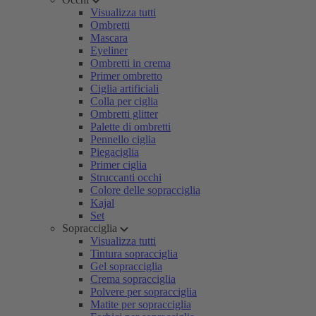
Visualizza tutti
Ombretti
Mascara
Eyeliner
Ombretti in crema
Primer ombretto
Ciglia artificiali
Colla per ciglia
Ombretti glitter
Palette di ombretti
Pennello ciglia
Piegaciglia
Primer ciglia
Struccanti occhi
Colore delle sopracciglia
Kajal
Set
Sopracciglia
Visualizza tutti
Tintura sopracciglia
Gel sopracciglia
Crema sopracciglia
Polvere per sopracciglia
Matite per sopracciglia