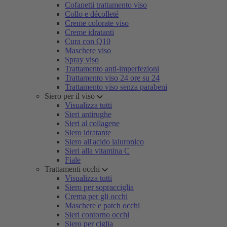
Cofanetti trattamento viso
Collo e décolleté
Creme colorate viso
Creme idratanti
Cura con Q10
Maschere viso
Spray viso
Trattamento anti-imperfezioni
Trattamento viso 24 ore su 24
Trattamento viso senza parabeni
Siero per il viso
Visualizza tutti
Sieri antirughe
Sieri al collagene
Siero idratante
Siero all'acido ialuronico
Sieri alla vitamina C
Fiale
Trattamenti occhi
Visualizza tutti
Siero per sopracciglia
Crema per gli occhi
Maschere e patch occhi
Sieri contorno occhi
Siero per ciglia