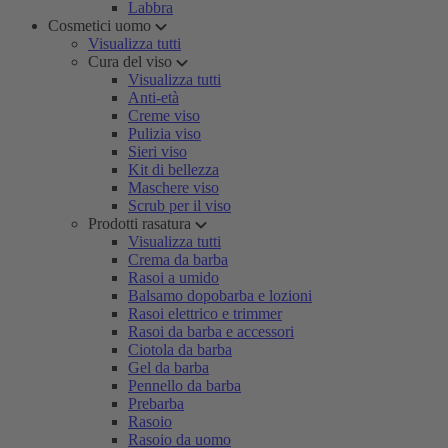
Labbra
Cosmetici uomo
Visualizza tutti
Cura del viso
Visualizza tutti
Anti-età
Creme viso
Pulizia viso
Sieri viso
Kit di bellezza
Maschere viso
Scrub per il viso
Prodotti rasatura
Visualizza tutti
Crema da barba
Rasoi a umido
Balsamo dopobarba e lozioni
Rasoi elettrico e trimmer
Rasoi da barba e accessori
Ciotola da barba
Gel da barba
Pennello da barba
Prebarba
Rasoio
Rasoio da uomo