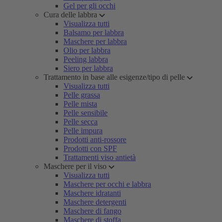
Gel per gli occhi
Cura delle labbra
Visualizza tutti
Balsamo per labbra
Maschere per labbra
Olio per labbra
Peeling labbra
Siero per labbra
Trattamento in base alle esigenze/tipo di pelle
Visualizza tutti
Pelle grassa
Pelle mista
Pelle sensibile
Pelle secca
Pelle impura
Prodotti anti-rossore
Prodotti con SPF
Trattamenti viso antietà
Maschere per il viso
Visualizza tutti
Maschere per occhi e labbra
Maschere idratanti
Maschere detergenti
Maschere di fango
Maschere di stoffa