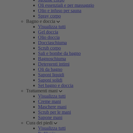
Oli essenziali e per massaggio
Olio e infuso per sauna
Spray corpo
Bagno e doccia
Visualizza tutti
Gel doccia
Olio doccia
Docciaschiuma
Scrub corpo
Sali e bombe da bagno
Bagnoschiuma
Detergenti intimi
Oli da bagno
Saponi liquidi
Saponi solidi
Set bagno e doccia
Trattamenti mani
Visualizza tutti
Creme mani
Maschere mani
Scrub per le mani
Sapone mani
Cura dei piedi
Visualizza tutti