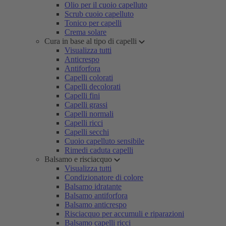
Olio per il cuoio capelluto
Scrub cuoio capelluto
Tonico per capelli
Crema solare
Cura in base al tipo di capelli
Visualizza tutti
Anticrespo
Antiforfora
Capelli colorati
Capelli decolorati
Capelli fini
Capelli grassi
Capelli normali
Capelli ricci
Capelli secchi
Cuoio capelluto sensibile
Rimedi caduta capelli
Balsamo e risciacquo
Visualizza tutti
Condizionatore di colore
Balsamo idratante
Balsamo antiforfora
Balsamo anticrespo
Risciacquo per accumuli e riparazioni
Balsamo capelli ricci