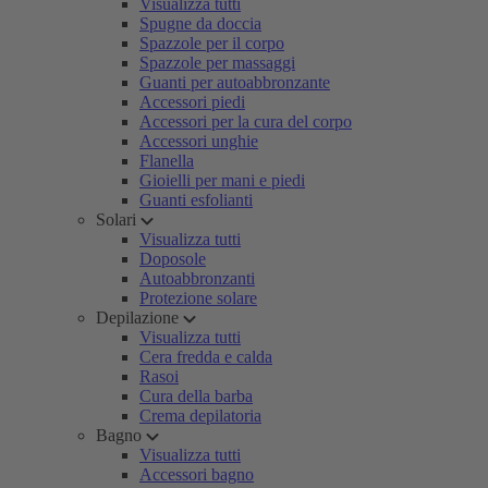
Visualizza tutti
Spugne da doccia
Spazzole per il corpo
Spazzole per massaggi
Guanti per autoabbronzante
Accessori piedi
Accessori per la cura del corpo
Accessori unghie
Flanella
Gioielli per mani e piedi
Guanti esfolianti
Solari
Visualizza tutti
Doposole
Autoabbronzanti
Protezione solare
Depilazione
Visualizza tutti
Cera fredda e calda
Rasoi
Cura della barba
Crema depilatoria
Bagno
Visualizza tutti
Accessori bagno