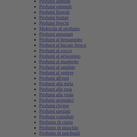
Profumi ambrati
Profumi orientali
Profumi floreali
Profumi fruttati
Profumi freschi
Molecola di profumo
Profumi agrumati
Profumi al bergamotto
Profumi al bucato fresco
Profumi al cocco
Profumi al gelsomino
Profumi al mughetto
Profumi al sandalo
Profumi al vetiver
Profumi all'oud
Profumi alla mela
Profumi alla rosa
Profumi alla viola
Profumi aromatici
Profumi chypre
Profumi speziati
Profumi vanigliati
Profumo di cipria
Profumo di muschio
Profumo di patchouli