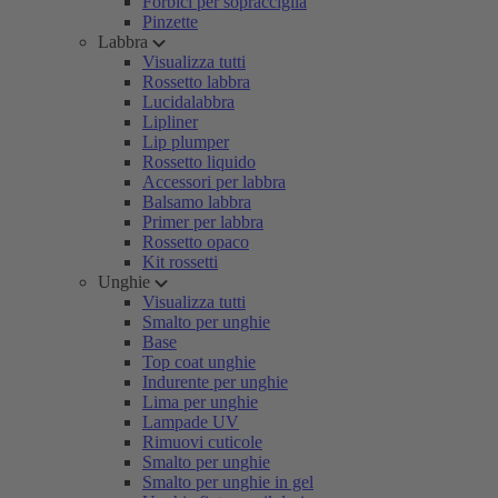
Forbici per sopracciglia
Pinzette
Labbra
Visualizza tutti
Rossetto labbra
Lucidalabbra
Lipliner
Lip plumper
Rossetto liquido
Accessori per labbra
Balsamo labbra
Primer per labbra
Rossetto opaco
Kit rossetti
Unghie
Visualizza tutti
Smalto per unghie
Base
Top coat unghie
Indurente per unghie
Lima per unghie
Lampade UV
Rimuovi cuticole
Smalto per unghie
Smalto per unghie in gel