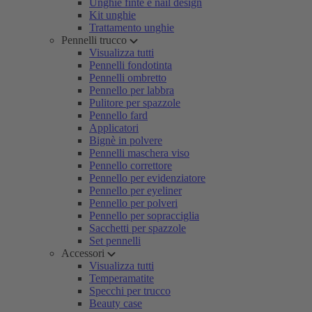
Unghie finte e nail design
Kit unghie
Trattamento unghie
Pennelli trucco
Visualizza tutti
Pennelli fondotinta
Pennelli ombretto
Pennello per labbra
Pulitore per spazzole
Pennello fard
Applicatori
Bignè in polvere
Pennelli maschera viso
Pennello correttore
Pennello per evidenziatore
Pennello per eyeliner
Pennello per polveri
Pennello per sopracciglia
Sacchetti per spazzole
Set pennelli
Accessori
Visualizza tutti
Temperamatite
Specchi per trucco
Beauty case