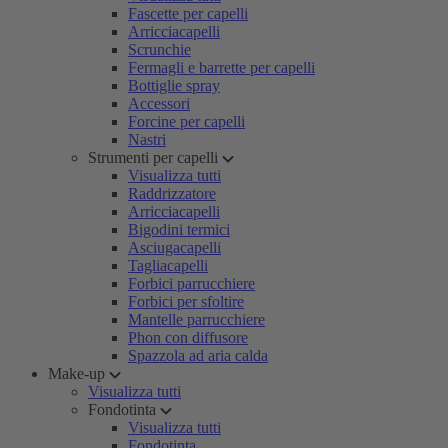
Fascette per capelli
Arricciacapelli
Scrunchie
Fermagli e barrette per capelli
Bottiglie spray
Accessori
Forcine per capelli
Nastri
Strumenti per capelli
Visualizza tutti
Raddrizzatore
Arricciacapelli
Bigodini termici
Asciugacapelli
Tagliacapelli
Forbici parrucchiere
Forbici per sfoltire
Mantelle parrucchiere
Phon con diffusore
Spazzola ad aria calda
Make-up
Visualizza tutti
Fondotinta
Visualizza tutti
Fondotinta