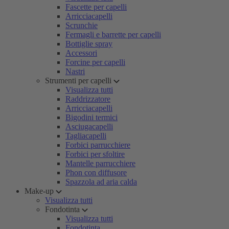
Fascette per capelli
Arricciacapelli
Scrunchie
Fermagli e barrette per capelli
Bottiglie spray
Accessori
Forcine per capelli
Nastri
Strumenti per capelli
Visualizza tutti
Raddrizzatore
Arricciacapelli
Bigodini termici
Asciugacapelli
Tagliacapelli
Forbici parrucchiere
Forbici per sfoltire
Mantelle parrucchiere
Phon con diffusore
Spazzola ad aria calda
Make-up
Visualizza tutti
Fondotinta
Visualizza tutti
Fondotinta