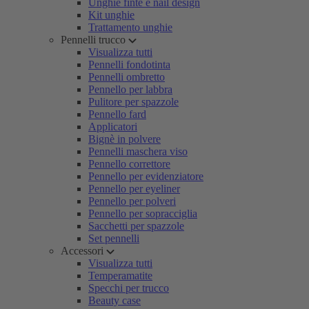
Unghie finte e nail design
Kit unghie
Trattamento unghie
Pennelli trucco
Visualizza tutti
Pennelli fondotinta
Pennelli ombretto
Pennello per labbra
Pulitore per spazzole
Pennello fard
Applicatori
Bignè in polvere
Pennelli maschera viso
Pennello correttore
Pennello per evidenziatore
Pennello per eyeliner
Pennello per polveri
Pennello per sopracciglia
Sacchetti per spazzole
Set pennelli
Accessori
Visualizza tutti
Temperamatite
Specchi per trucco
Beauty case