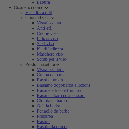
Labbra
Cosmetici uomo
Visualizza tutti
Cura del viso
Visualizza tutti
Anti-età
Creme viso
Pulizia viso
Sieri viso
Kit di bellezza
Maschere viso
Scrub per il viso
Prodotti rasatura
Visualizza tutti
Crema da barba
Rasoi a umido
Balsamo dopobarba e lozioni
Rasoi elettrico e trimmer
Rasoi da barba e accessori
Ciotola da barba
Gel da barba
Pennello da barba
Prebarba
Rasoio
Rasoio da uomo