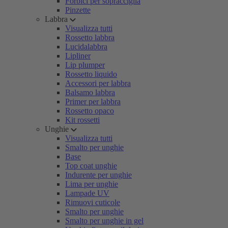
Forbici per sopracciglia
Pinzette
Labbra
Visualizza tutti
Rossetto labbra
Lucidalabbra
Lipliner
Lip plumper
Rossetto liquido
Accessori per labbra
Balsamo labbra
Primer per labbra
Rossetto opaco
Kit rossetti
Unghie
Visualizza tutti
Smalto per unghie
Base
Top coat unghie
Indurente per unghie
Lima per unghie
Lampade UV
Rimuovi cuticole
Smalto per unghie
Smalto per unghie in gel