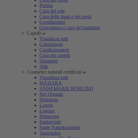
Pulizia
Cura del sole
Cura delle mani e dei piedi
Gentiluomini
Gravidanza e cura del bambino
Capelli
Visualizza tutti
Colorazione
Condizionatore
Cura dei capelli
Shampoo
Stile
Cosmetici naturali certificati
Visualizza tutti
MÁDARA
ANNEMARIE BÖRLIND
Hej Organic
Heliotrop
Lavera
Logona
Primavera
Santaverde
Sante Naturkosmetik
Tautropfen