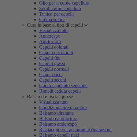
Olio per il cuoio capelluto
Scrub cuoio capelluto
Tonico per capelli
Crema solare
Cura in base al tipo di capelli
Visualizza tutti
Anticrespo
Antiforfora
Capelli colorati
Capelli decolorati
Capelli fini
Capelli grassi
Capelli normali
Capelli ricci
Capelli secchi
Cuoio capelluto sensibile
Rimedi caduta capelli
Balsamo e risciacquo
Visualizza tutti
Condizionatore di colore
Balsamo idratante
Balsamo antiforfora
Balsamo anticrespo
Risciacquo per accumuli e riparazioni
Balsamo capelli ricci