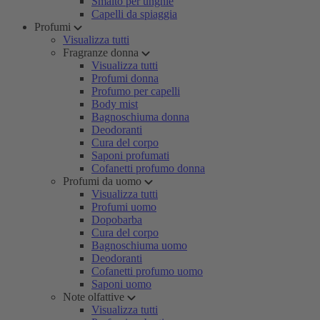
Smalto per unghie
Capelli da spiaggia
Profumi
Visualizza tutti
Fragranze donna
Visualizza tutti
Profumi donna
Profumo per capelli
Body mist
Bagnoschiuma donna
Deodoranti
Cura del corpo
Saponi profumati
Cofanetti profumo donna
Profumi da uomo
Visualizza tutti
Profumi uomo
Dopobarba
Cura del corpo
Bagnoschiuma uomo
Deodoranti
Cofanetti profumo uomo
Saponi uomo
Note olfattive
Visualizza tutti