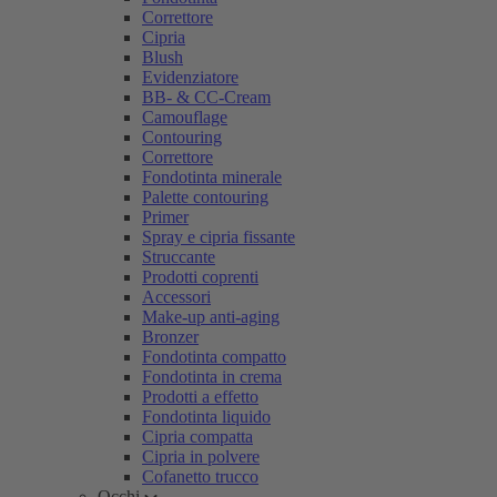
Correttore
Cipria
Blush
Evidenziatore
BB- & CC-Cream
Camouflage
Contouring
Correttore
Fondotinta minerale
Palette contouring
Primer
Spray e cipria fissante
Struccante
Prodotti coprenti
Accessori
Make-up anti-aging
Bronzer
Fondotinta compatto
Fondotinta in crema
Prodotti a effetto
Fondotinta liquido
Cipria compatta
Cipria in polvere
Cofanetto trucco
Occhi