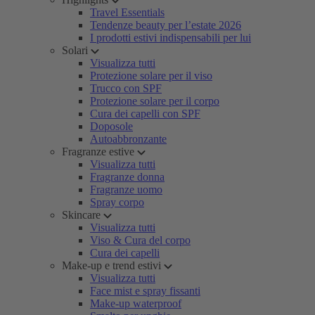
Travel Essentials
Tendenze beauty per l’estate 2026
I prodotti estivi indispensabili per lui
Solari
Visualizza tutti
Protezione solare per il viso
Trucco con SPF
Protezione solare per il corpo
Cura dei capelli con SPF
Doposole
Autoabbronzante
Fragranze estive
Visualizza tutti
Fragranze donna
Fragranze uomo
Spray corpo
Skincare
Visualizza tutti
Viso & Cura del corpo
Cura dei capelli
Make-up e trend estivi
Visualizza tutti
Face mist e spray fissanti
Make-up waterproof