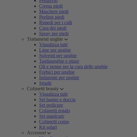
Pediluvio
Crema piedi
Maschere piedi
Peeling piedi
Rimedi per i calli
Cura dei piedi
Spray per piedi
Trattamenti unghie
Visualizza tutti
Lime per unghie
Solventi per unghie
Tagliaunghie e pinze
Oli e penne per la cura delle unghie
Forbici per unghie
Indurente per unghie
Smalti
Cofanetti beauty
Visualizza tutti
Set bagno e doccia
Set pedicure
Cofanetti regalo
Set manicure
Cofanetti corpo
Kit solari
Accessori