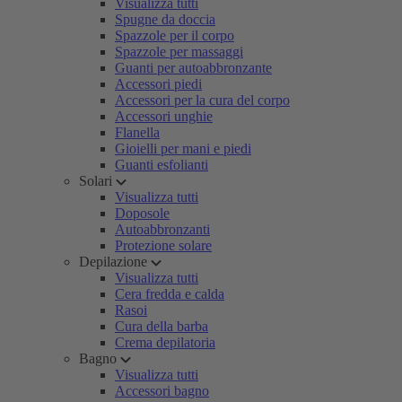
Visualizza tutti
Spugne da doccia
Spazzole per il corpo
Spazzole per massaggi
Guanti per autoabbronzante
Accessori piedi
Accessori per la cura del corpo
Accessori unghie
Flanella
Gioielli per mani e piedi
Guanti esfolianti
Solari
Visualizza tutti
Doposole
Autoabbronzanti
Protezione solare
Depilazione
Visualizza tutti
Cera fredda e calda
Rasoi
Cura della barba
Crema depilatoria
Bagno
Visualizza tutti
Accessori bagno