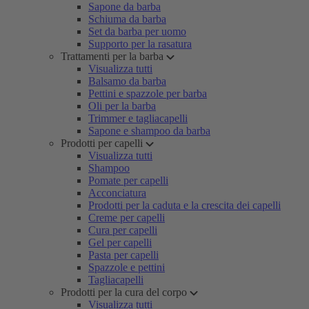
Sapone da barba
Schiuma da barba
Set da barba per uomo
Supporto per la rasatura
Trattamenti per la barba
Visualizza tutti
Balsamo da barba
Pettini e spazzole per barba
Oli per la barba
Trimmer e tagliacapelli
Sapone e shampoo da barba
Prodotti per capelli
Visualizza tutti
Shampoo
Pomate per capelli
Acconciatura
Prodotti per la caduta e la crescita dei capelli
Creme per capelli
Cura per capelli
Gel per capelli
Pasta per capelli
Spazzole e pettini
Tagliacapelli
Prodotti per la cura del corpo
Visualizza tutti