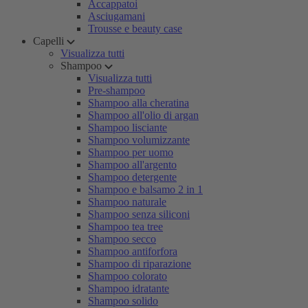
Accappatoi
Asciugamani
Trousse e beauty case
Capelli
Visualizza tutti
Shampoo
Visualizza tutti
Pre-shampoo
Shampoo alla cheratina
Shampoo all'olio di argan
Shampoo lisciante
Shampoo volumizzante
Shampoo per uomo
Shampoo all'argento
Shampoo detergente
Shampoo e balsamo 2 in 1
Shampoo naturale
Shampoo senza siliconi
Shampoo tea tree
Shampoo secco
Shampoo antiforfora
Shampoo di riparazione
Shampoo colorato
Shampoo idratante
Shampoo solido