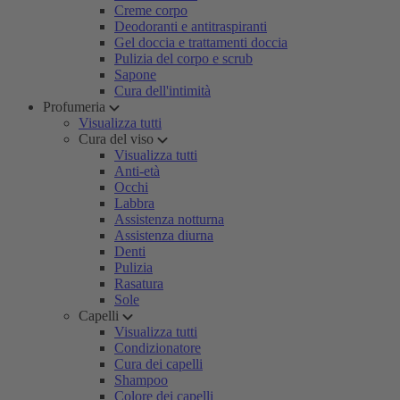
Creme corpo
Deodoranti e antitraspiranti
Gel doccia e trattamenti doccia
Pulizia del corpo e scrub
Sapone
Cura dell'intimità
Profumeria
Visualizza tutti
Cura del viso
Visualizza tutti
Anti-età
Occhi
Labbra
Assistenza notturna
Assistenza diurna
Denti
Pulizia
Rasatura
Sole
Capelli
Visualizza tutti
Condizionatore
Cura dei capelli
Shampoo
Colore dei capelli