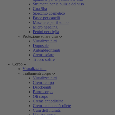
Strumenti per la pulizia del viso
Gua Sha
Specchio cosmetico
Fasce per capelli
Maschere per il sonno
Micro needling
Pettini per ciglia
Protezione solare viso
Visualizza tutti
Doposole
Autoabbronzanti
Crema solare
Trucco solare
Corpo
Visualizza tutti
Trattamenti corpo
Visualizza tutti
Crema corpo
Deodoranti
Burro corpo
Oli corpo
Creme anticellulite
Crema collo e décolleté
Cura dell'intimità
Mousse corpo