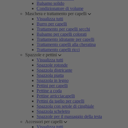
Balsamo solido
Condizionatore di volume
Maschera e trattamento per capelli
Visualizza tutti
Burro per capelli
Trattamento per capelli secchi
Balsamo per capelli colorati
Trattamento idratante per capelli
Trattamento capelli alla cheratina
Trattamento capelli ricci
Spazzole e pettini
Visualizza tutti
Spazzole rotonde
Spazzola districante
Spazzola piatta
Spazzola in legno
Pettini per capelli
Pettine a coda
Pettine arricciacapelli
Pettini da taglio per capelli
Spazzola con setole di cinghiale
Spazzola scheletro
Spazzole per il massaggio della testa
Accessori per capelli
Visualizza tutti