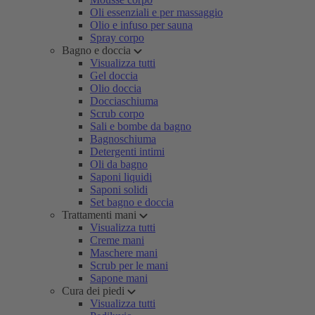
Oli essenziali e per massaggio
Olio e infuso per sauna
Spray corpo
Bagno e doccia
Visualizza tutti
Gel doccia
Olio doccia
Docciaschiuma
Scrub corpo
Sali e bombe da bagno
Bagnoschiuma
Detergenti intimi
Oli da bagno
Saponi liquidi
Saponi solidi
Set bagno e doccia
Trattamenti mani
Visualizza tutti
Creme mani
Maschere mani
Scrub per le mani
Sapone mani
Cura dei piedi
Visualizza tutti