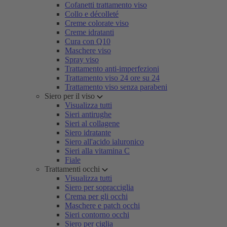
Cofanetti trattamento viso
Collo e décolleté
Creme colorate viso
Creme idratanti
Cura con Q10
Maschere viso
Spray viso
Trattamento anti-imperfezioni
Trattamento viso 24 ore su 24
Trattamento viso senza parabeni
Siero per il viso
Visualizza tutti
Sieri antirughe
Sieri al collagene
Siero idratante
Siero all'acido ialuronico
Sieri alla vitamina C
Fiale
Trattamenti occhi
Visualizza tutti
Siero per sopracciglia
Crema per gli occhi
Maschere e patch occhi
Sieri contorno occhi
Siero per ciglia