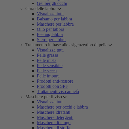
Gel per gli occhi
Cura delle labbra
Visualizza tutti
Balsamo per labbra
Maschere per labbra
Olio per labbra
Peeling labbra
Siero per labbra
Trattamento in base alle esigenze/tipo di pelle
Visualizza tutti
Pelle grassa
Pelle mista
Pelle sensibile
Pelle secca
Pelle impura
Prodotti anti-rossore
Prodotti con SPF
Trattamenti viso antietà
Maschere per il viso
Visualizza tutti
Maschere per occhi e labbra
Maschere idratanti
Maschere detergenti
Maschere di fango
Maschere di stoffa