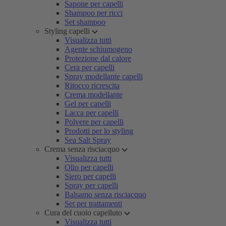
Sapone per capelli
Shampoo per ricci
Set shampoo
Styling capelli
Visualizza tutti
Agente schiumogeno
Protezione dal calore
Cera per capelli
Spray modellante capelli
Ritocco ricrescita
Crema modellante
Gel per capelli
Lacca per capelli
Polvere per capelli
Prodotti per lo styling
Sea Salt Spray
Crema senza risciacquo
Visualizza tutti
Olio per capelli
Siero per capelli
Spray per capelli
Balsamo senza risciacquo
Set per trattamenti
Cura del cuoio capelluto
Visualizza tutti