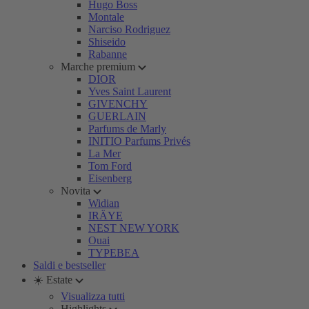
Hugo Boss
Montale
Narciso Rodriguez
Shiseido
Rabanne
Marche premium
DIOR
Yves Saint Laurent
GIVENCHY
GUERLAIN
Parfums de Marly
INITIO Parfums Privés
La Mer
Tom Ford
Eisenberg
Novita
Widian
IRÄYE
NEST NEW YORK
Ouai
TYPEBEA
Saldi e bestseller
☀️ Estate
Visualizza tutti
Highlights