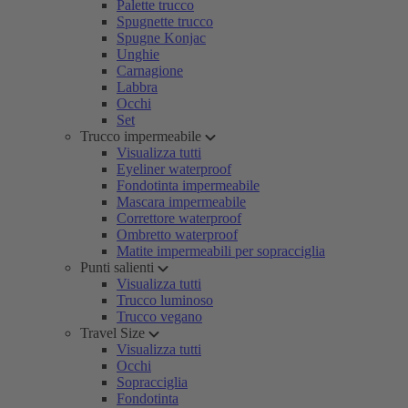
Palette trucco
Spugnette trucco
Spugne Konjac
Unghie
Carnagione
Labbra
Occhi
Set
Trucco impermeabile
Visualizza tutti
Eyeliner waterproof
Fondotinta impermeabile
Mascara impermeabile
Correttore waterproof
Ombretto waterproof
Matite impermeabili per sopracciglia
Punti salienti
Visualizza tutti
Trucco luminoso
Trucco vegano
Travel Size
Visualizza tutti
Occhi
Sopracciglia
Fondotinta