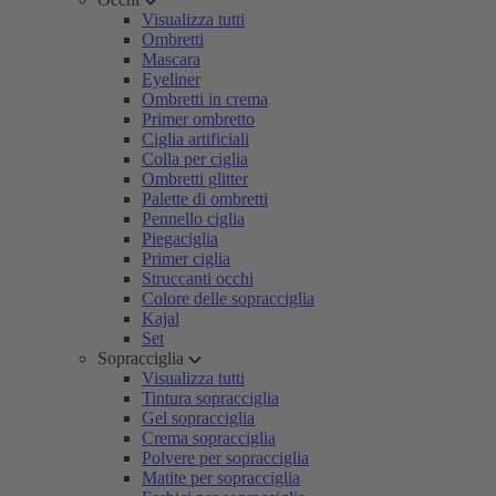
Visualizza tutti
Ombretti
Mascara
Eyeliner
Ombretti in crema
Primer ombretto
Ciglia artificiali
Colla per ciglia
Ombretti glitter
Palette di ombretti
Pennello ciglia
Piegaciglia
Primer ciglia
Struccanti occhi
Colore delle sopracciglia
Kajal
Set
Sopracciglia
Visualizza tutti
Tintura sopracciglia
Gel sopracciglia
Crema sopracciglia
Polvere per sopracciglia
Matite per sopracciglia