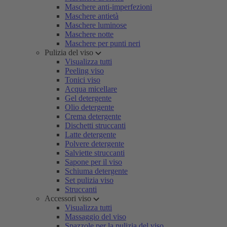
Maschere anti-imperfezioni
Maschere antietà
Maschere luminose
Maschere notte
Maschere per punti neri
Pulizia del viso
Visualizza tutti
Peeling viso
Tonici viso
Acqua micellare
Gel detergente
Olio detergente
Crema detergente
Dischetti struccanti
Latte detergente
Polvere detergente
Salviette struccanti
Sapone per il viso
Schiuma detergente
Set pulizia viso
Struccanti
Accessori viso
Visualizza tutti
Massaggio del viso
Spazzole per la pulizia del viso