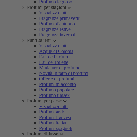
Profumo legnoso
Profumi per stagioni
Visualizza tutti
Fragranze primaverili
Profumi d'autunno
Fragranze estive
Fragranze invernali
Punti salienti
Visualizza tutti
Acque di Colonia
Eau de Parfum
Eau de Toilette
Miniature di profumo
Novità in fatto di profumi
Offerte di profumi
Profumi in acconto
Profumo popolare
Profumo unisex
Profumi per paese
Visualizza tutti
Profumi arabi
Profumi francesi
Profumi italiani
Profumi spagnoli
Profumi di lusso