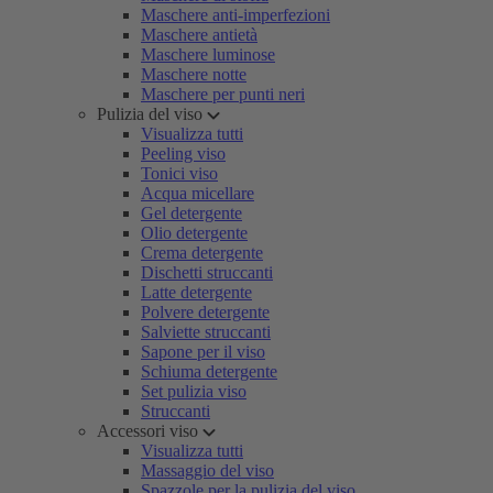
Maschere anti-imperfezioni
Maschere antietà
Maschere luminose
Maschere notte
Maschere per punti neri
Pulizia del viso
Visualizza tutti
Peeling viso
Tonici viso
Acqua micellare
Gel detergente
Olio detergente
Crema detergente
Dischetti struccanti
Latte detergente
Polvere detergente
Salviette struccanti
Sapone per il viso
Schiuma detergente
Set pulizia viso
Struccanti
Accessori viso
Visualizza tutti
Massaggio del viso
Spazzole per la pulizia del viso