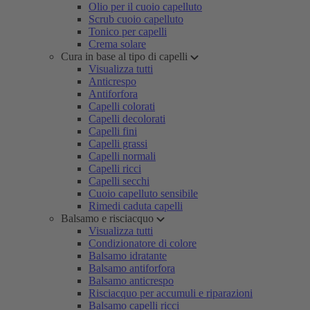
Olio per il cuoio capelluto
Scrub cuoio capelluto
Tonico per capelli
Crema solare
Cura in base al tipo di capelli
Visualizza tutti
Anticrespo
Antiforfora
Capelli colorati
Capelli decolorati
Capelli fini
Capelli grassi
Capelli normali
Capelli ricci
Capelli secchi
Cuoio capelluto sensibile
Rimedi caduta capelli
Balsamo e risciacquo
Visualizza tutti
Condizionatore di colore
Balsamo idratante
Balsamo antiforfora
Balsamo anticrespo
Risciacquo per accumuli e riparazioni
Balsamo capelli ricci