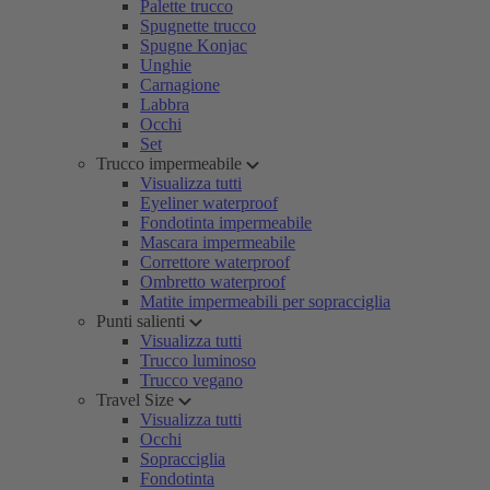
Palette trucco
Spugnette trucco
Spugne Konjac
Unghie
Carnagione
Labbra
Occhi
Set
Trucco impermeabile
Visualizza tutti
Eyeliner waterproof
Fondotinta impermeabile
Mascara impermeabile
Correttore waterproof
Ombretto waterproof
Matite impermeabili per sopracciglia
Punti salienti
Visualizza tutti
Trucco luminoso
Trucco vegano
Travel Size
Visualizza tutti
Occhi
Sopracciglia
Fondotinta