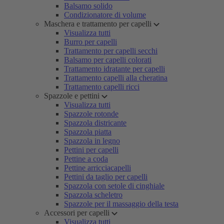
Balsamo solido
Condizionatore di volume
Maschera e trattamento per capelli
Visualizza tutti
Burro per capelli
Trattamento per capelli secchi
Balsamo per capelli colorati
Trattamento idratante per capelli
Trattamento capelli alla cheratina
Trattamento capelli ricci
Spazzole e pettini
Visualizza tutti
Spazzole rotonde
Spazzola districante
Spazzola piatta
Spazzola in legno
Pettini per capelli
Pettine a coda
Pettine arricciacapelli
Pettini da taglio per capelli
Spazzola con setole di cinghiale
Spazzola scheletro
Spazzole per il massaggio della testa
Accessori per capelli
Visualizza tutti