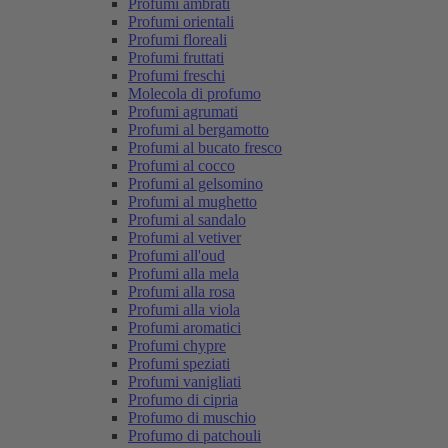
Profumi ambrati
Profumi orientali
Profumi floreali
Profumi fruttati
Profumi freschi
Molecola di profumo
Profumi agrumati
Profumi al bergamotto
Profumi al bucato fresco
Profumi al cocco
Profumi al gelsomino
Profumi al mughetto
Profumi al sandalo
Profumi al vetiver
Profumi all'oud
Profumi alla mela
Profumi alla rosa
Profumi alla viola
Profumi aromatici
Profumi chypre
Profumi speziati
Profumi vanigliati
Profumo di cipria
Profumo di muschio
Profumo di patchouli