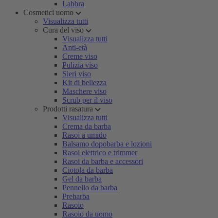
Labbra
Cosmetici uomo
Visualizza tutti
Cura del viso
Visualizza tutti
Anti-età
Creme viso
Pulizia viso
Sieri viso
Kit di bellezza
Maschere viso
Scrub per il viso
Prodotti rasatura
Visualizza tutti
Crema da barba
Rasoi a umido
Balsamo dopobarba e lozioni
Rasoi elettrico e trimmer
Rasoi da barba e accessori
Ciotola da barba
Gel da barba
Pennello da barba
Prebarba
Rasoio
Rasoio da uomo