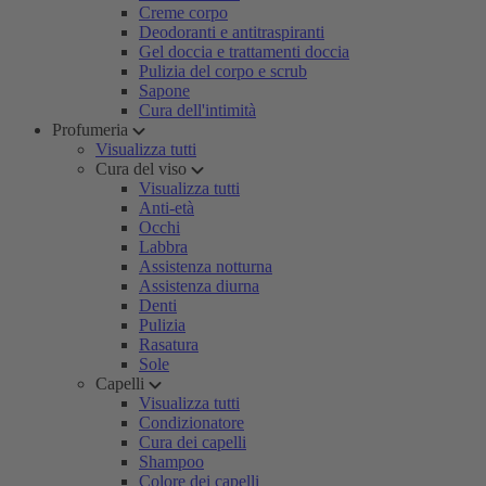
Creme corpo
Deodoranti e antitraspiranti
Gel doccia e trattamenti doccia
Pulizia del corpo e scrub
Sapone
Cura dell'intimità
Profumeria
Visualizza tutti
Cura del viso
Visualizza tutti
Anti-età
Occhi
Labbra
Assistenza notturna
Assistenza diurna
Denti
Pulizia
Rasatura
Sole
Capelli
Visualizza tutti
Condizionatore
Cura dei capelli
Shampoo
Colore dei capelli