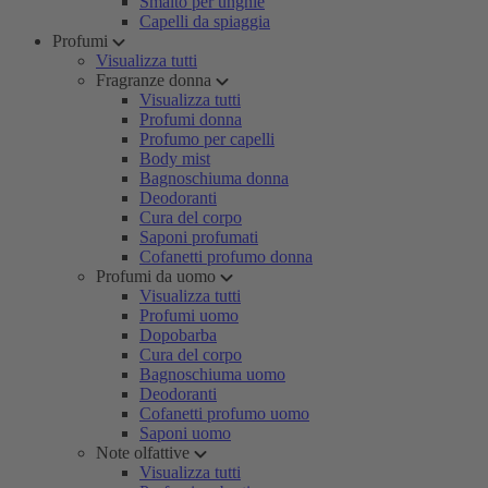
Smalto per unghie
Capelli da spiaggia
Profumi
Visualizza tutti
Fragranze donna
Visualizza tutti
Profumi donna
Profumo per capelli
Body mist
Bagnoschiuma donna
Deodoranti
Cura del corpo
Saponi profumati
Cofanetti profumo donna
Profumi da uomo
Visualizza tutti
Profumi uomo
Dopobarba
Cura del corpo
Bagnoschiuma uomo
Deodoranti
Cofanetti profumo uomo
Saponi uomo
Note olfattive
Visualizza tutti