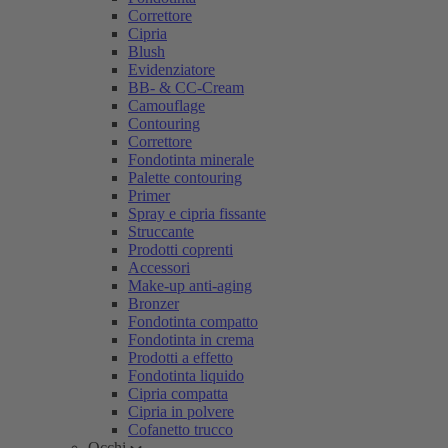
Correttore
Cipria
Blush
Evidenziatore
BB- & CC-Cream
Camouflage
Contouring
Correttore
Fondotinta minerale
Palette contouring
Primer
Spray e cipria fissante
Struccante
Prodotti coprenti
Accessori
Make-up anti-aging
Bronzer
Fondotinta compatto
Fondotinta in crema
Prodotti a effetto
Fondotinta liquido
Cipria compatta
Cipria in polvere
Cofanetto trucco
Occhi