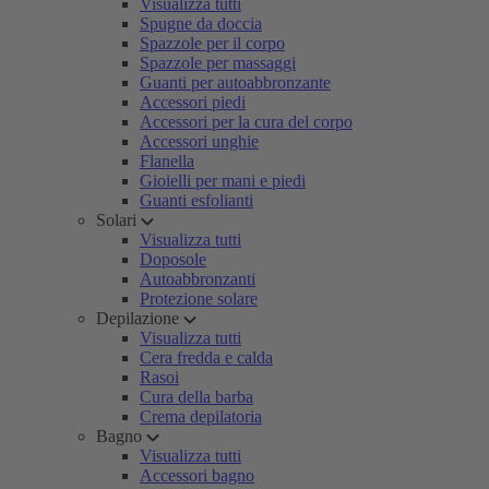
Visualizza tutti
Spugne da doccia
Spazzole per il corpo
Spazzole per massaggi
Guanti per autoabbronzante
Accessori piedi
Accessori per la cura del corpo
Accessori unghie
Flanella
Gioielli per mani e piedi
Guanti esfolianti
Solari
Visualizza tutti
Doposole
Autoabbronzanti
Protezione solare
Depilazione
Visualizza tutti
Cera fredda e calda
Rasoi
Cura della barba
Crema depilatoria
Bagno
Visualizza tutti
Accessori bagno