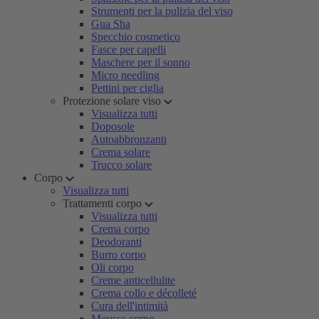
Strumenti per la pulizia del viso
Gua Sha
Specchio cosmetico
Fasce per capelli
Maschere per il sonno
Micro needling
Pettini per ciglia
Protezione solare viso
Visualizza tutti
Doposole
Autoabbronzanti
Crema solare
Trucco solare
Corpo
Visualizza tutti
Trattamenti corpo
Visualizza tutti
Crema corpo
Deodoranti
Burro corpo
Oli corpo
Creme anticellulite
Crema collo e décolleté
Cura dell'intimità
Mousse corpo