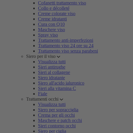
Cofanetti trattamento viso
Collo e décolleté
Creme colorate viso
Creme idratanti
Cura con Q10
Maschere viso
Spray viso
Trattamento anti-imperfezioni
Trattamento viso 24 ore su 24
Trattamento viso senza parabeni
Siero per il viso
Visualizza tutti
Sieri antirughe
Sieri al collagene
Siero idratante
Siero all'acido ialuronico
Sieri alla vitamina C
Fiale
Trattamenti occhi
Visualizza tutti
Siero per sopracciglia
Crema per gli occhi
Maschere e patch occhi
Sieri contorno occhi
Siero per ciglia