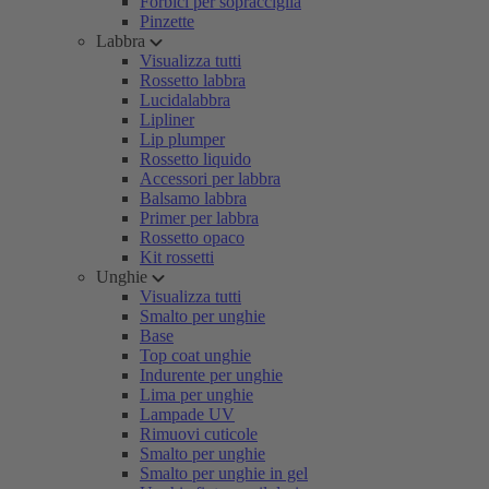
Forbici per sopracciglia
Pinzette
Labbra
Visualizza tutti
Rossetto labbra
Lucidalabbra
Lipliner
Lip plumper
Rossetto liquido
Accessori per labbra
Balsamo labbra
Primer per labbra
Rossetto opaco
Kit rossetti
Unghie
Visualizza tutti
Smalto per unghie
Base
Top coat unghie
Indurente per unghie
Lima per unghie
Lampade UV
Rimuovi cuticole
Smalto per unghie
Smalto per unghie in gel