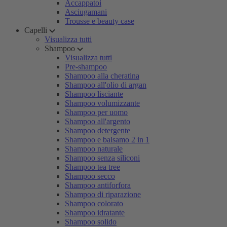
Accappatoi
Asciugamani
Trousse e beauty case
Capelli
Visualizza tutti
Shampoo
Visualizza tutti
Pre-shampoo
Shampoo alla cheratina
Shampoo all'olio di argan
Shampoo lisciante
Shampoo volumizzante
Shampoo per uomo
Shampoo all'argento
Shampoo detergente
Shampoo e balsamo 2 in 1
Shampoo naturale
Shampoo senza siliconi
Shampoo tea tree
Shampoo secco
Shampoo antiforfora
Shampoo di riparazione
Shampoo colorato
Shampoo idratante
Shampoo solido