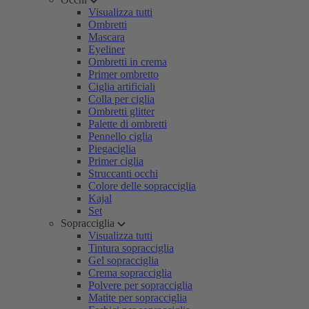
Visualizza tutti
Ombretti
Mascara
Eyeliner
Ombretti in crema
Primer ombretto
Ciglia artificiali
Colla per ciglia
Ombretti glitter
Palette di ombretti
Pennello ciglia
Piegaciglia
Primer ciglia
Struccanti occhi
Colore delle sopracciglia
Kajal
Set
Sopracciglia
Visualizza tutti
Tintura sopracciglia
Gel sopracciglia
Crema sopracciglia
Polvere per sopracciglia
Matite per sopracciglia