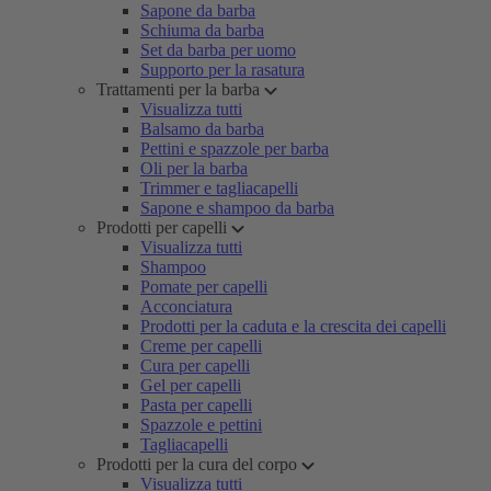
Sapone da barba
Schiuma da barba
Set da barba per uomo
Supporto per la rasatura
Trattamenti per la barba
Visualizza tutti
Balsamo da barba
Pettini e spazzole per barba
Oli per la barba
Trimmer e tagliacapelli
Sapone e shampoo da barba
Prodotti per capelli
Visualizza tutti
Shampoo
Pomate per capelli
Acconciatura
Prodotti per la caduta e la crescita dei capelli
Creme per capelli
Cura per capelli
Gel per capelli
Pasta per capelli
Spazzole e pettini
Tagliacapelli
Prodotti per la cura del corpo
Visualizza tutti