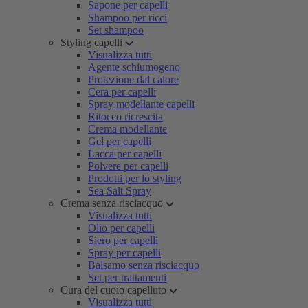
Sapone per capelli
Shampoo per ricci
Set shampoo
Styling capelli
Visualizza tutti
Agente schiumogeno
Protezione dal calore
Cera per capelli
Spray modellante capelli
Ritocco ricrescita
Crema modellante
Gel per capelli
Lacca per capelli
Polvere per capelli
Prodotti per lo styling
Sea Salt Spray
Crema senza risciacquo
Visualizza tutti
Olio per capelli
Siero per capelli
Spray per capelli
Balsamo senza risciacquo
Set per trattamenti
Cura del cuoio capelluto
Visualizza tutti