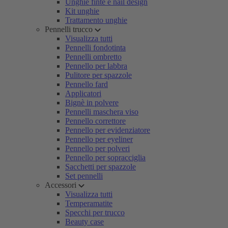
Unghie finte e nail design
Kit unghie
Trattamento unghie
Pennelli trucco
Visualizza tutti
Pennelli fondotinta
Pennelli ombretto
Pennello per labbra
Pulitore per spazzole
Pennello fard
Applicatori
Bignè in polvere
Pennelli maschera viso
Pennello correttore
Pennello per evidenziatore
Pennello per eyeliner
Pennello per polveri
Pennello per sopracciglia
Sacchetti per spazzole
Set pennelli
Accessori
Visualizza tutti
Temperamatite
Specchi per trucco
Beauty case