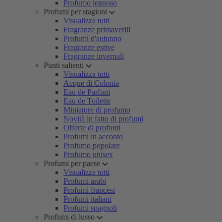
Profumo legnoso
Profumi per stagioni
Visualizza tutti
Fragranze primaverili
Profumi d'autunno
Fragranze estive
Fragranze invernali
Punti salienti
Visualizza tutti
Acque di Colonia
Eau de Parfum
Eau de Toilette
Miniature di profumo
Novità in fatto di profumi
Offerte di profumi
Profumi in acconto
Profumo popolare
Profumo unisex
Profumi per paese
Visualizza tutti
Profumi arabi
Profumi francesi
Profumi italiani
Profumi spagnoli
Profumi di lusso