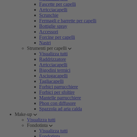
Fascette per capelli
Arricciacapelli
Scrunchie
Fermagli e barrette per capelli
Bottiglie spray
Accessori
Forcine per capelli
Nastri
Strumenti per capelli
Visualizza tutti
Raddrizzatore
Arricciacapelli
Bigodini termici
Asciugacapelli
Tagliacapelli
Forbici parrucchiere
Forbici per sfoltire
Mantelle parrucchiere
Phon con diffusore
Spazzola ad aria calda
Make-up
Visualizza tutti
Fondotinta
Visualizza tutti
Fondotinta