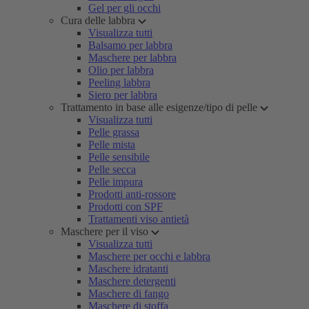
Gel per gli occhi
Cura delle labbra
Visualizza tutti
Balsamo per labbra
Maschere per labbra
Olio per labbra
Peeling labbra
Siero per labbra
Trattamento in base alle esigenze/tipo di pelle
Visualizza tutti
Pelle grassa
Pelle mista
Pelle sensibile
Pelle secca
Pelle impura
Prodotti anti-rossore
Prodotti con SPF
Trattamenti viso antietà
Maschere per il viso
Visualizza tutti
Maschere per occhi e labbra
Maschere idratanti
Maschere detergenti
Maschere di fango
Maschere di stoffa