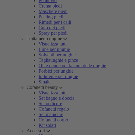
Pediluvio
Crema piedi
Maschere piedi
Peeling piedi
Rimedi per i calli
Cura dei piedi
Spray per piedi
Trattamenti unghie
Visualizza tutti
Lime per unghie
Solventi per unghie
Tagliaunghie e pinze
Oli e penne per la cura delle unghie
Forbici per unghie
Indurente per unghie
Smalti
Cofanetti beauty
Visualizza tutti
Set bagno e doccia
Set pedicure
Cofanetti regalo
Set manicure
Cofanetti corpo
Kit solari
Accessori