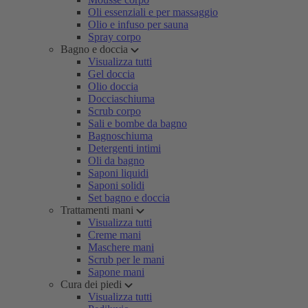
Oli essenziali e per massaggio
Olio e infuso per sauna
Spray corpo
Bagno e doccia
Visualizza tutti
Gel doccia
Olio doccia
Docciaschiuma
Scrub corpo
Sali e bombe da bagno
Bagnoschiuma
Detergenti intimi
Oli da bagno
Saponi liquidi
Saponi solidi
Set bagno e doccia
Trattamenti mani
Visualizza tutti
Creme mani
Maschere mani
Scrub per le mani
Sapone mani
Cura dei piedi
Visualizza tutti