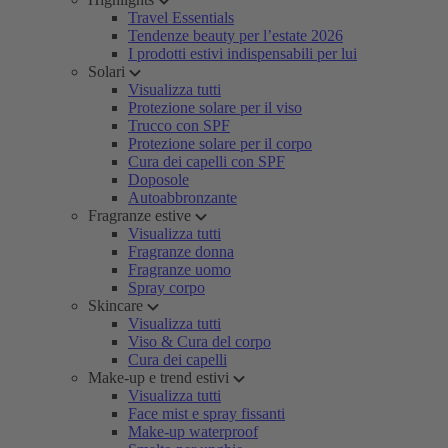
Travel Essentials
Tendenze beauty per l’estate 2026
I prodotti estivi indispensabili per lui
Solari
Visualizza tutti
Protezione solare per il viso
Trucco con SPF
Protezione solare per il corpo
Cura dei capelli con SPF
Doposole
Autoabbronzante
Fragranze estive
Visualizza tutti
Fragranze donna
Fragranze uomo
Spray corpo
Skincare
Visualizza tutti
Viso & Cura del corpo
Cura dei capelli
Make-up e trend estivi
Visualizza tutti
Face mist e spray fissanti
Make-up waterproof