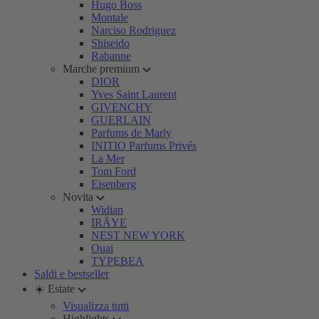
Hugo Boss
Montale
Narciso Rodriguez
Shiseido
Rabanne
Marche premium
DIOR
Yves Saint Laurent
GIVENCHY
GUERLAIN
Parfums de Marly
INITIO Parfums Privés
La Mer
Tom Ford
Eisenberg
Novita
Widian
IRÄYE
NEST NEW YORK
Ouai
TYPEBEA
Saldi e bestseller
☀️ Estate
Visualizza tutti
Highlights