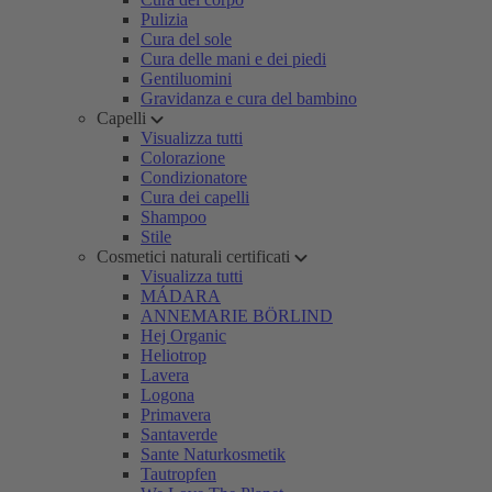
Pulizia
Cura del sole
Cura delle mani e dei piedi
Gentiluomini
Gravidanza e cura del bambino
Capelli
Visualizza tutti
Colorazione
Condizionatore
Cura dei capelli
Shampoo
Stile
Cosmetici naturali certificati
Visualizza tutti
MÁDARA
ANNEMARIE BÖRLIND
Hej Organic
Heliotrop
Lavera
Logona
Primavera
Santaverde
Sante Naturkosmetik
Tautropfen