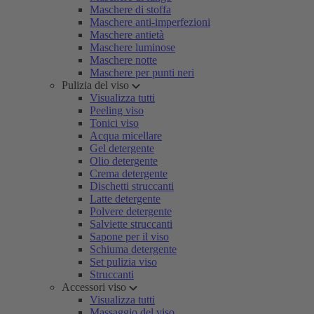
Maschere di stoffa
Maschere anti-imperfezioni
Maschere antietà
Maschere luminose
Maschere notte
Maschere per punti neri
Pulizia del viso
Visualizza tutti
Peeling viso
Tonici viso
Acqua micellare
Gel detergente
Olio detergente
Crema detergente
Dischetti struccanti
Latte detergente
Polvere detergente
Salviette struccanti
Sapone per il viso
Schiuma detergente
Set pulizia viso
Struccanti
Accessori viso
Visualizza tutti
Massaggio del viso