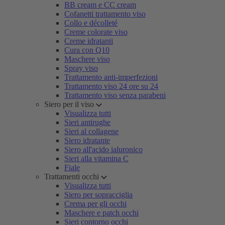
BB cream e CC cream
Cofanetti trattamento viso
Collo e décolleté
Creme colorate viso
Creme idratanti
Cura con Q10
Maschere viso
Spray viso
Trattamento anti-imperfezioni
Trattamento viso 24 ore su 24
Trattamento viso senza parabeni
Siero per il viso
Visualizza tutti
Sieri antirughe
Sieri al collagene
Siero idratante
Siero all'acido ialuronico
Sieri alla vitamina C
Fiale
Trattamenti occhi
Visualizza tutti
Siero per sopracciglia
Crema per gli occhi
Maschere e patch occhi
Sieri contorno occhi