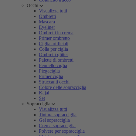
Occhi
Visualizza tutti
Ombretti
Mascara
Eyeliner
Ombretti in crema
Primer ombretto
Ciglia artificiali
Colla per ciglia
Ombretti glitter
Palette di ombretti
Pennello ciglia
Piegaciglia
Primer ciglia
Struccanti occhi
Colore delle sopracciglia
Kajal
Set
Sopracciglia
Visualizza tutti
Tintura sopracciglia
Gel sopracciglia
Crema sopracciglia
Polvere per sopracciglia