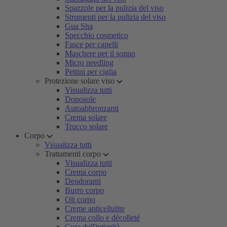
Spazzole per la pulizia del viso
Strumenti per la pulizia del viso
Gua Sha
Specchio cosmetico
Fasce per capelli
Maschere per il sonno
Micro needling
Pettini per ciglia
Protezione solare viso
Visualizza tutti
Doposole
Autoabbronzanti
Crema solare
Trucco solare
Corpo
Visualizza tutti
Trattamenti corpo
Visualizza tutti
Crema corpo
Deodoranti
Burro corpo
Oli corpo
Creme anticellulite
Crema collo e décolleté
Cura dell'intimità