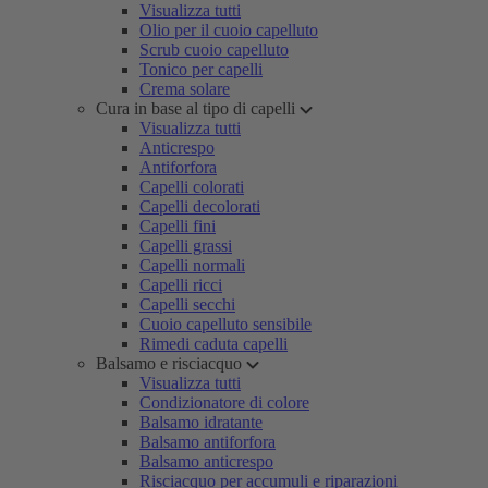
Visualizza tutti
Olio per il cuoio capelluto
Scrub cuoio capelluto
Tonico per capelli
Crema solare
Cura in base al tipo di capelli
Visualizza tutti
Anticrespo
Antiforfora
Capelli colorati
Capelli decolorati
Capelli fini
Capelli grassi
Capelli normali
Capelli ricci
Capelli secchi
Cuoio capelluto sensibile
Rimedi caduta capelli
Balsamo e risciacquo
Visualizza tutti
Condizionatore di colore
Balsamo idratante
Balsamo antiforfora
Balsamo anticrespo
Risciacquo per accumuli e riparazioni