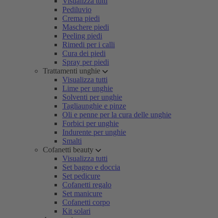
Visualizza tutti
Pediluvio
Crema piedi
Maschere piedi
Peeling piedi
Rimedi per i calli
Cura dei piedi
Spray per piedi
Trattamenti unghie
Visualizza tutti
Lime per unghie
Solventi per unghie
Tagliaunghie e pinze
Oli e penne per la cura delle unghie
Forbici per unghie
Indurente per unghie
Smalti
Cofanetti beauty
Visualizza tutti
Set bagno e doccia
Set pedicure
Cofanetti regalo
Set manicure
Cofanetti corpo
Kit solari