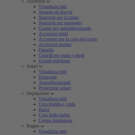
Accessori
Visualizza tutti
Spugne da doccia
Spazzole per il corpo
Spazzole per massaggi
Guanti per autoabbronzante
Accessori piedi
Accessori per la cura del corpo
Accessori unghie
Flanella
Gioielli per mani e piedi
Guanti esfolianti
Solari
Visualizza tutti
Doposole
Autoabbronzanti
Protezione solare
Depilazione
Visualizza tutti
Cera fredda e calda
Rasoi
Cura della barba
Crema depilatoria
Bagno
Visualizza tutti