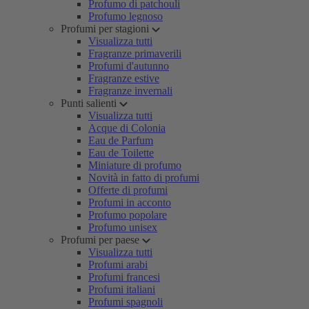
Profumo di patchouli
Profumo legnoso
Profumi per stagioni
Visualizza tutti
Fragranze primaverili
Profumi d'autunno
Fragranze estive
Fragranze invernali
Punti salienti
Visualizza tutti
Acque di Colonia
Eau de Parfum
Eau de Toilette
Miniature di profumo
Novità in fatto di profumi
Offerte di profumi
Profumi in acconto
Profumo popolare
Profumo unisex
Profumi per paese
Visualizza tutti
Profumi arabi
Profumi francesi
Profumi italiani
Profumi spagnoli