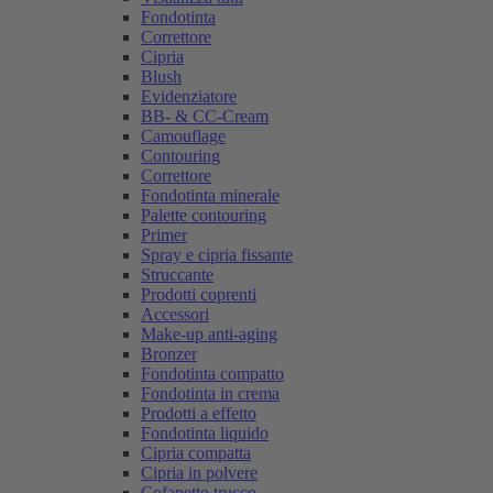
Fondotinta
Correttore
Cipria
Blush
Evidenziatore
BB- & CC-Cream
Camouflage
Contouring
Correttore
Fondotinta minerale
Palette contouring
Primer
Spray e cipria fissante
Struccante
Prodotti coprenti
Accessori
Make-up anti-aging
Bronzer
Fondotinta compatto
Fondotinta in crema
Prodotti a effetto
Fondotinta liquido
Cipria compatta
Cipria in polvere
Cofanetto trucco