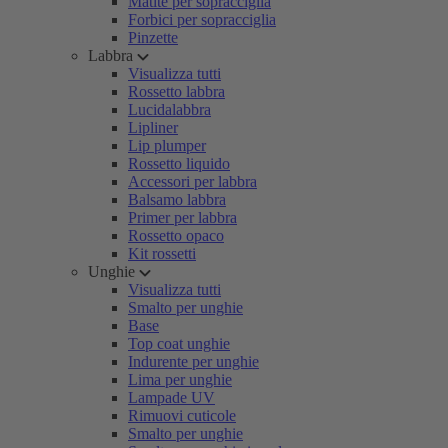
Matite per sopracciglia
Forbici per sopracciglia
Pinzette
Labbra
Visualizza tutti
Rossetto labbra
Lucidalabbra
Lipliner
Lip plumper
Rossetto liquido
Accessori per labbra
Balsamo labbra
Primer per labbra
Rossetto opaco
Kit rossetti
Unghie
Visualizza tutti
Smalto per unghie
Base
Top coat unghie
Indurente per unghie
Lima per unghie
Lampade UV
Rimuovi cuticole
Smalto per unghie