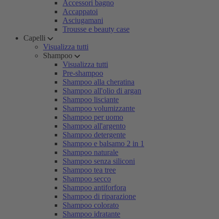
Accessori bagno
Accappatoi
Asciugamani
Trousse e beauty case
Capelli
Visualizza tutti
Shampoo
Visualizza tutti
Pre-shampoo
Shampoo alla cheratina
Shampoo all'olio di argan
Shampoo lisciante
Shampoo volumizzante
Shampoo per uomo
Shampoo all'argento
Shampoo detergente
Shampoo e balsamo 2 in 1
Shampoo naturale
Shampoo senza siliconi
Shampoo tea tree
Shampoo secco
Shampoo antiforfora
Shampoo di riparazione
Shampoo colorato
Shampoo idratante