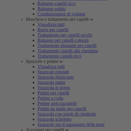
Balsamo capelli ricci
Balsamo solido
Condizionatore di volume
Maschera e trattamento per capelli
Visualizza tutti
Burro per capelli
Trattamento per capelli secchi
Balsamo per capelli colorati
Trattamento idratante per capelli
Trattamento capelli alla cheratina
Trattamento capelli ricci
Spazzole e pettini
Visualizza tutti
Spazzole rotonde
Spazzola districante
Spazzola piatta
Spazzola in legno
Pettini per capelli
Pettine a coda
Pettine arricciacapelli
Pettini da taglio per capelli
Spazzola con setole di cinghiale
Spazzola scheletro
Spazzole per il massaggio della testa
Accessori per capelli