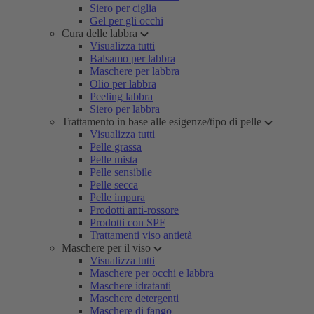
Siero per ciglia
Gel per gli occhi
Cura delle labbra
Visualizza tutti
Balsamo per labbra
Maschere per labbra
Olio per labbra
Peeling labbra
Siero per labbra
Trattamento in base alle esigenze/tipo di pelle
Visualizza tutti
Pelle grassa
Pelle mista
Pelle sensibile
Pelle secca
Pelle impura
Prodotti anti-rossore
Prodotti con SPF
Trattamenti viso antietà
Maschere per il viso
Visualizza tutti
Maschere per occhi e labbra
Maschere idratanti
Maschere detergenti
Maschere di fango