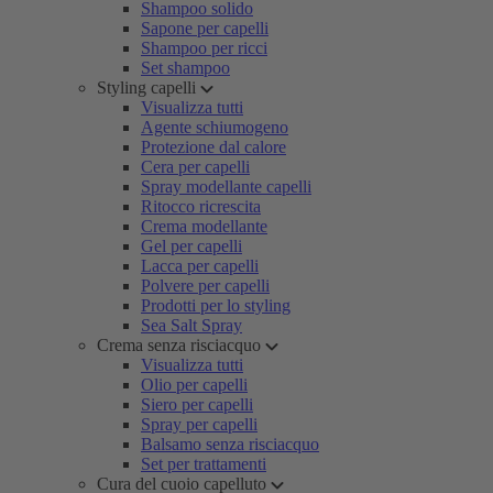
Shampoo solido
Sapone per capelli
Shampoo per ricci
Set shampoo
Styling capelli
Visualizza tutti
Agente schiumogeno
Protezione dal calore
Cera per capelli
Spray modellante capelli
Ritocco ricrescita
Crema modellante
Gel per capelli
Lacca per capelli
Polvere per capelli
Prodotti per lo styling
Sea Salt Spray
Crema senza risciacquo
Visualizza tutti
Olio per capelli
Siero per capelli
Spray per capelli
Balsamo senza risciacquo
Set per trattamenti
Cura del cuoio capelluto