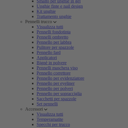
Smalto per unghie in gel
Unghie finte e nail design
Kit unghie
Trattamento unghie
Pennelli trucco
Visualizza tutti
Pennelli fondotinta
Pennelli ombretto
Pennello per labbra
Pulitore per spazzole
Pennello fard
Applicatori
Bignè in polvere
Pennelli maschera viso
Pennello correttore
Pennello per evidenziatore
Pennello per eyeliner
Pennello per polveri
Pennello per sopracciglia
Sacchetti per spazzole
Set pennelli
Accessori
Visualizza tutti
Temperamatite
Specchi per trucco