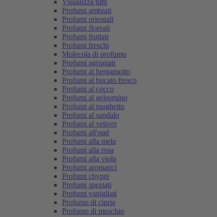
Visualizza tutti
Profumi ambrati
Profumi orientali
Profumi floreali
Profumi fruttati
Profumi freschi
Molecola di profumo
Profumi agrumati
Profumi al bergamotto
Profumi al bucato fresco
Profumi al cocco
Profumi al gelsomino
Profumi al mughetto
Profumi al sandalo
Profumi al vetiver
Profumi all'oud
Profumi alla mela
Profumi alla rosa
Profumi alla viola
Profumi aromatici
Profumi chypre
Profumi speziati
Profumi vanigliati
Profumo di cipria
Profumo di muschio