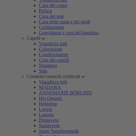
Cura del corpo
Pulizia
Cura del sole
Cura delle mani e dei piedi
Gentiluomini
Gravidanza e cura del bambino
Capelli
Visualizza tutti
Colorazione
Condizionatore
Cura dei capelli
Shampoo
Stile
Cosmetici naturali certificati
Visualizza tutti
MÁDARA
ANNEMARIE BÖRLIND
Hej Organic
Heliotrop
Lavera
Logona
Primavera
Santaverde
Sante Naturkosmetik