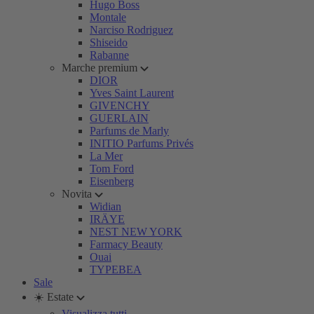
Hugo Boss
Montale
Narciso Rodriguez
Shiseido
Rabanne
Marche premium
DIOR
Yves Saint Laurent
GIVENCHY
GUERLAIN
Parfums de Marly
INITIO Parfums Privés
La Mer
Tom Ford
Eisenberg
Novita
Widian
IRÄYE
NEST NEW YORK
Farmacy Beauty
Ouai
TYPEBEA
Sale
☀️ Estate
Visualizza tutti