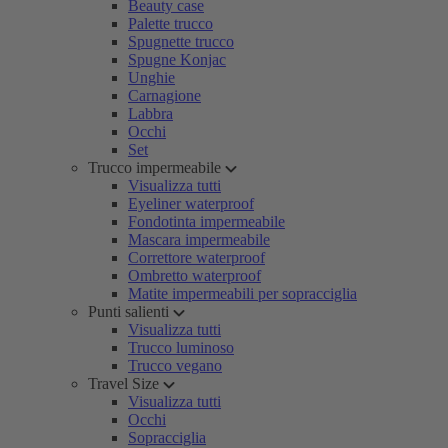
Beauty case
Palette trucco
Spugnette trucco
Spugne Konjac
Unghie
Carnagione
Labbra
Occhi
Set
Trucco impermeabile
Visualizza tutti
Eyeliner waterproof
Fondotinta impermeabile
Mascara impermeabile
Correttore waterproof
Ombretto waterproof
Matite impermeabili per sopracciglia
Punti salienti
Visualizza tutti
Trucco luminoso
Trucco vegano
Travel Size
Visualizza tutti
Occhi
Sopracciglia