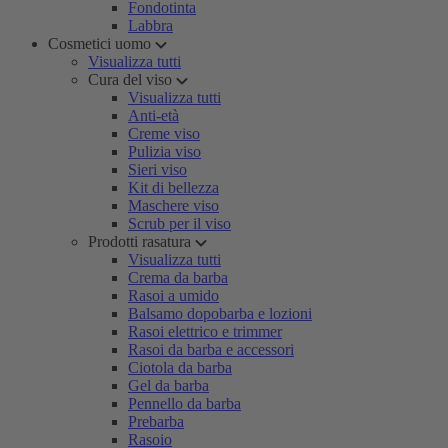
Fondotinta
Labbra
Cosmetici uomo
Visualizza tutti
Cura del viso
Visualizza tutti
Anti-età
Creme viso
Pulizia viso
Sieri viso
Kit di bellezza
Maschere viso
Scrub per il viso
Prodotti rasatura
Visualizza tutti
Crema da barba
Rasoi a umido
Balsamo dopobarba e lozioni
Rasoi elettrico e trimmer
Rasoi da barba e accessori
Ciotola da barba
Gel da barba
Pennello da barba
Prebarba
Rasoio