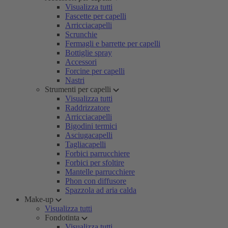
Visualizza tutti
Fascette per capelli
Arricciacapelli
Scrunchie
Fermagli e barrette per capelli
Bottiglie spray
Accessori
Forcine per capelli
Nastri
Strumenti per capelli
Visualizza tutti
Raddrizzatore
Arricciacapelli
Bigodini termici
Asciugacapelli
Tagliacapelli
Forbici parrucchiere
Forbici per sfoltire
Mantelle parrucchiere
Phon con diffusore
Spazzola ad aria calda
Make-up
Visualizza tutti
Fondotinta
Visualizza tutti