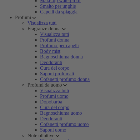
Make-up waterproof
Smalto per unghie
Capelli da spiaggia
Profumi
Visualizza tutti
Fragranze donna
Visualizza tutti
Profumi donna
Profumo per capelli
Body mist
Bagnoschiuma donna
Deodoranti
Cura del corpo
Saponi profumati
Cofanetti profumo donna
Profumi da uomo
Visualizza tutti
Profumi uomo
Dopobarba
Cura del corpo
Bagnoschiuma uomo
Deodoranti
Cofanetti profumo uomo
Saponi uomo
Note olfattive