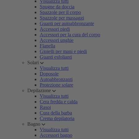
Visualizza tutti
Spugne da doccia
Spazzole per il corpo
Spazzole per massaggi
Guanti per autoabbronzante
Accessori piedi
Accessori per la cura del corpo
Accessori unghie
Flanella
Gioielli per mani e piedi
Guanti esfolianti
Solari
Visualizza tutti
Doposole
Autoabbronzanti
Protezione solare
Depilazione
Visualizza tutti
Cera fredda e calda
Rasoi
Cura della barba
Crema depilatoria
Bagno
Visualizza tutti
Accessori bagno