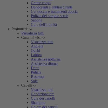
Creme corpo
Deodoranti e antitraspiranti
Gel doccia e trattamenti doccia
Pulizia del corpo e scrub
Sapone
Cura dell'intimità
Profumeria
Visualizza tutti
Cura del viso
Visualizza tutti
Anti-età
Occhi
Labbra
Assistenza notturna
Assistenza diurna
Denti
Pulizia
Rasatura
Sole
Capelli
Visualizza tutti
Condizionatore
Cura dei capelli
Shampoo
Colore dei capelli