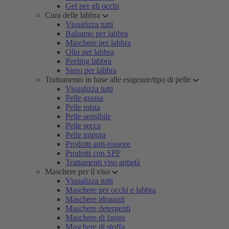
Gel per gli occhi
Cura delle labbra
Visualizza tutti
Balsamo per labbra
Maschere per labbra
Olio per labbra
Peeling labbra
Siero per labbra
Trattamento in base alle esigenze/tipo di pelle
Visualizza tutti
Pelle grassa
Pelle mista
Pelle sensibile
Pelle secca
Pelle impura
Prodotti anti-rossore
Prodotti con SPF
Trattamenti viso antietà
Maschere per il viso
Visualizza tutti
Maschere per occhi e labbra
Maschere idratanti
Maschere detergenti
Maschere di fango
Maschere di stoffa