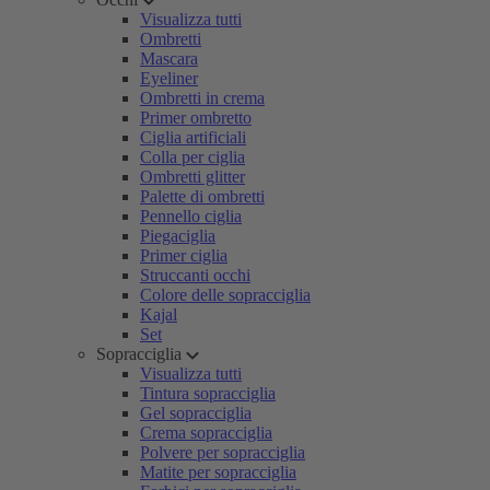
Visualizza tutti
Ombretti
Mascara
Eyeliner
Ombretti in crema
Primer ombretto
Ciglia artificiali
Colla per ciglia
Ombretti glitter
Palette di ombretti
Pennello ciglia
Piegaciglia
Primer ciglia
Struccanti occhi
Colore delle sopracciglia
Kajal
Set
Sopracciglia
Visualizza tutti
Tintura sopracciglia
Gel sopracciglia
Crema sopracciglia
Polvere per sopracciglia
Matite per sopracciglia