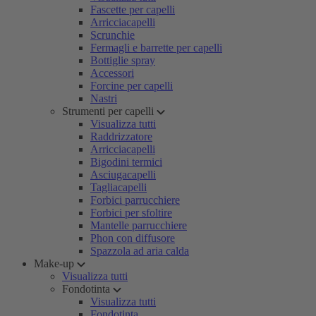
Fascette per capelli
Arricciacapelli
Scrunchie
Fermagli e barrette per capelli
Bottiglie spray
Accessori
Forcine per capelli
Nastri
Strumenti per capelli
Visualizza tutti
Raddrizzatore
Arricciacapelli
Bigodini termici
Asciugacapelli
Tagliacapelli
Forbici parrucchiere
Forbici per sfoltire
Mantelle parrucchiere
Phon con diffusore
Spazzola ad aria calda
Make-up
Visualizza tutti
Fondotinta
Visualizza tutti
Fondotinta