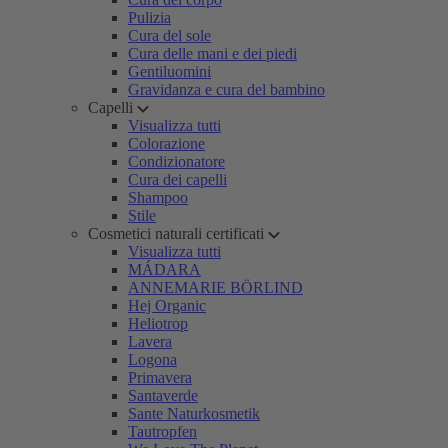
Pulizia
Cura del sole
Cura delle mani e dei piedi
Gentiluomini
Gravidanza e cura del bambino
Capelli
Visualizza tutti
Colorazione
Condizionatore
Cura dei capelli
Shampoo
Stile
Cosmetici naturali certificati
Visualizza tutti
MÁDARA
ANNEMARIE BÖRLIND
Hej Organic
Heliotrop
Lavera
Logona
Primavera
Santaverde
Sante Naturkosmetik
Tautropfen