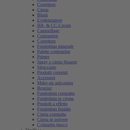
Correttore
Cipria
Blush
Evidenziatore
BB- & CC-Cream
Camouflage
Contouring
Correttore
Fondotinta minerale
Palette contouring
Primer
Spray e cipria fissante
Struccante
Prodotti coprenti
Accessori
Make-up anti-aging
Bronzer
Fondotinta compatto
Fondotinta in crema
Prodotti a effetto
Fondotinta liquido
Cipria compatta
Cipria in polvere
Cofanetto trucco
Occhi