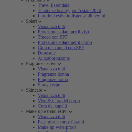
Travel Essentials
Tendenze beauty per l’estate 2026
I prodotti estivi indispensabili per lui
Solari
Visualizza tutti
Protezione solare per il viso
Trucco con SPF
Protezione solare per il corpo
Cura dei capelli con SPF
Doposole
Autoabbronzante
Fragranze estive
Visualizza tutti
Fragranze donna
Fragranze uomo
Spray corpo
Skincare
Visualizza tutti
Viso & Cura del corpo
Cura dei capelli
Make-up e trend estivi
Visualizza tutti
Face mist e spray fissanti
Make-up waterproof