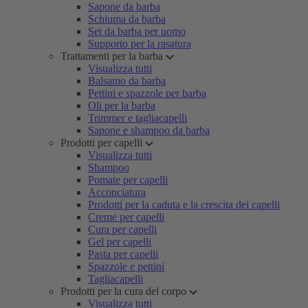
Sapone da barba
Schiuma da barba
Set da barba per uomo
Supporto per la rasatura
Trattamenti per la barba
Visualizza tutti
Balsamo da barba
Pettini e spazzole per barba
Oli per la barba
Trimmer e tagliacapelli
Sapone e shampoo da barba
Prodotti per capelli
Visualizza tutti
Shampoo
Pomate per capelli
Acconciatura
Prodotti per la caduta e la crescita dei capelli
Creme per capelli
Cura per capelli
Gel per capelli
Pasta per capelli
Spazzole e pettini
Tagliacapelli
Prodotti per la cura del corpo
Visualizza tutti