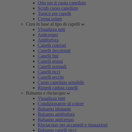
Olio per il cuoio capelluto
Scrub cuoio capelluto
Tonico per capelli
Crema solare
Cura in base al tipo di capelli
Visualizza tutti
Anticrespo
Antiforfora
Capelli colorati
Capelli decolorati
Capelli fini
Capelli grassi
Capelli normali
Capelli ricci
Capelli secchi
Cuoio capelluto sensibile
Rimedi caduta capelli
Balsamo e risciacquo
Visualizza tutti
Condizionatore di colore
Balsamo idratante
Balsamo antiforfora
Balsamo anticrespo
Risciacquo per accumuli e riparazioni
Balsamo capelli ricci