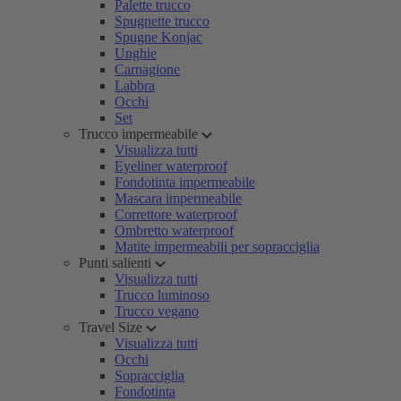
Palette trucco
Spugnette trucco
Spugne Konjac
Unghie
Carnagione
Labbra
Occhi
Set
Trucco impermeabile
Visualizza tutti
Eyeliner waterproof
Fondotinta impermeabile
Mascara impermeabile
Correttore waterproof
Ombretto waterproof
Matite impermeabili per sopracciglia
Punti salienti
Visualizza tutti
Trucco luminoso
Trucco vegano
Travel Size
Visualizza tutti
Occhi
Sopracciglia
Fondotinta