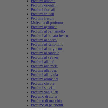
Profumi ambrati
Profumi orientali
Profumi floreali
Profumi fruttati
Profumi freschi
Molecola di profumo
Profumi agrumati
Profumi al bergamotto
Profumi al bucato fresco
Profumi al cocco
Profumi al gelsomino
Profumi al mughetto
Profumi al sandalo
Profumi al vetiver
Profumi all'oud
Profumi alla mela
Profumi alla rosa
Profumi alla viola
Profumi aromatici
Profumi chypre
Profumi speziati
Profumi vanigliati
Profumo di cipria
Profumo di muschio
Profumo di patchouli