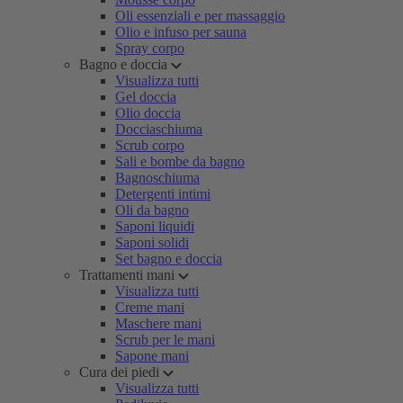
Oli essenziali e per massaggio
Olio e infuso per sauna
Spray corpo
Bagno e doccia
Visualizza tutti
Gel doccia
Olio doccia
Docciaschiuma
Scrub corpo
Sali e bombe da bagno
Bagnoschiuma
Detergenti intimi
Oli da bagno
Saponi liquidi
Saponi solidi
Set bagno e doccia
Trattamenti mani
Visualizza tutti
Creme mani
Maschere mani
Scrub per le mani
Sapone mani
Cura dei piedi
Visualizza tutti