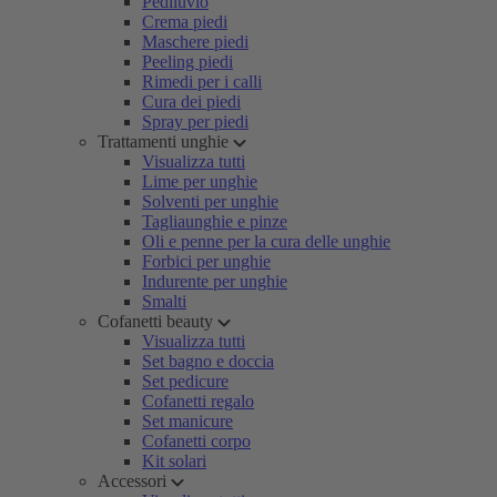
Pediluvio
Crema piedi
Maschere piedi
Peeling piedi
Rimedi per i calli
Cura dei piedi
Spray per piedi
Trattamenti unghie
Visualizza tutti
Lime per unghie
Solventi per unghie
Tagliaunghie e pinze
Oli e penne per la cura delle unghie
Forbici per unghie
Indurente per unghie
Smalti
Cofanetti beauty
Visualizza tutti
Set bagno e doccia
Set pedicure
Cofanetti regalo
Set manicure
Cofanetti corpo
Kit solari
Accessori