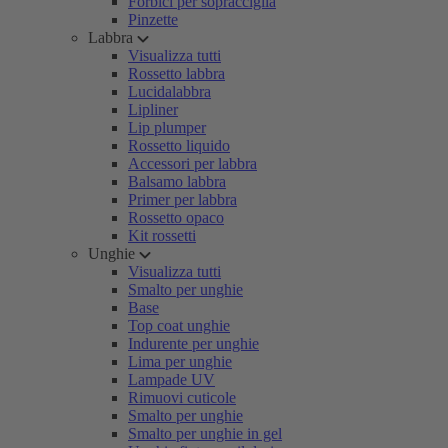
Forbici per sopracciglia
Pinzette
Labbra
Visualizza tutti
Rossetto labbra
Lucidalabbra
Lipliner
Lip plumper
Rossetto liquido
Accessori per labbra
Balsamo labbra
Primer per labbra
Rossetto opaco
Kit rossetti
Unghie
Visualizza tutti
Smalto per unghie
Base
Top coat unghie
Indurente per unghie
Lima per unghie
Lampade UV
Rimuovi cuticole
Smalto per unghie
Smalto per unghie in gel