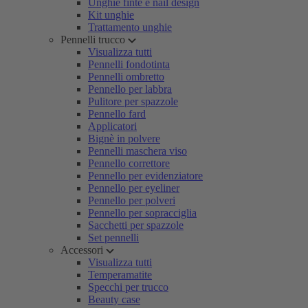
Unghie finte e nail design
Kit unghie
Trattamento unghie
Pennelli trucco
Visualizza tutti
Pennelli fondotinta
Pennelli ombretto
Pennello per labbra
Pulitore per spazzole
Pennello fard
Applicatori
Bignè in polvere
Pennelli maschera viso
Pennello correttore
Pennello per evidenziatore
Pennello per eyeliner
Pennello per polveri
Pennello per sopracciglia
Sacchetti per spazzole
Set pennelli
Accessori
Visualizza tutti
Temperamatite
Specchi per trucco
Beauty case