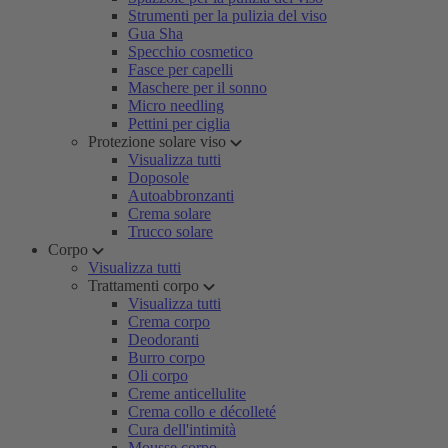
Strumenti per la pulizia del viso
Gua Sha
Specchio cosmetico
Fasce per capelli
Maschere per il sonno
Micro needling
Pettini per ciglia
Protezione solare viso
Visualizza tutti
Doposole
Autoabbronzanti
Crema solare
Trucco solare
Corpo
Visualizza tutti
Trattamenti corpo
Visualizza tutti
Crema corpo
Deodoranti
Burro corpo
Oli corpo
Creme anticellulite
Crema collo e décolleté
Cura dell'intimità
Mousse corpo