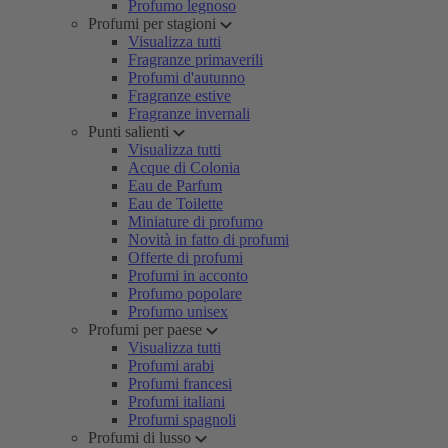
Profumo legnoso
Profumi per stagioni
Visualizza tutti
Fragranze primaverili
Profumi d'autunno
Fragranze estive
Fragranze invernali
Punti salienti
Visualizza tutti
Acque di Colonia
Eau de Parfum
Eau de Toilette
Miniature di profumo
Novità in fatto di profumi
Offerte di profumi
Profumi in acconto
Profumo popolare
Profumo unisex
Profumi per paese
Visualizza tutti
Profumi arabi
Profumi francesi
Profumi italiani
Profumi spagnoli
Profumi di lusso