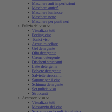
Maschere anti-imperfezioni
Maschere antietà
Maschere luminose
Maschere notte
Maschere per punti neri
Pulizia del viso
Visualizza tutti
Peeling viso
Tonici viso
Acqua micellare
Gel detergente
Olio detergente
Crema detergente
Dischetti struccanti
Latte detergente
Polvere detergente
Salviette struccanti
Sapone per il viso
Schiuma detergente
Set pulizia viso
Struccanti
Accessori viso
Visualizza tutti
Massaggio del viso
Spazzole per la pulizia del viso