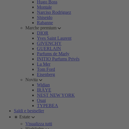
Hugo Boss
Montale
Narciso Rodriguez
Shiseido
Rabanne
Marche premium
DIOR
Yves Saint Laurent
GIVENCHY
GUERLAIN
Parfums de Marly
INITIO Parfums Privés
La Mer
Tom Ford
Eisenberg
Novita
Widian
IRÄYE
NEST NEW YORK
Ouai
TYPEBEA
Saldi e bestseller
☀️ Estate
Visualizza tutti
Highlights