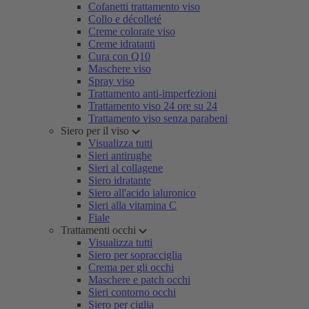
Cofanetti trattamento viso
Collo e décolleté
Creme colorate viso
Creme idratanti
Cura con Q10
Maschere viso
Spray viso
Trattamento anti-imperfezioni
Trattamento viso 24 ore su 24
Trattamento viso senza parabeni
Siero per il viso
Visualizza tutti
Sieri antirughe
Sieri al collagene
Siero idratante
Siero all'acido ialuronico
Sieri alla vitamina C
Fiale
Trattamenti occhi
Visualizza tutti
Siero per sopracciglia
Crema per gli occhi
Maschere e patch occhi
Sieri contorno occhi
Siero per ciglia