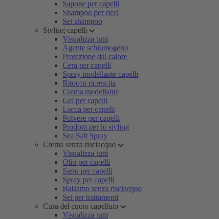
Sapone per capelli
Shampoo per ricci
Set shampoo
Styling capelli
Visualizza tutti
Agente schiumogeno
Protezione dal calore
Cera per capelli
Spray modellante capelli
Ritocco ricrescita
Crema modellante
Gel per capelli
Lacca per capelli
Polvere per capelli
Prodotti per lo styling
Sea Salt Spray
Crema senza risciacquo
Visualizza tutti
Olio per capelli
Siero per capelli
Spray per capelli
Balsamo senza risciacquo
Set per trattamenti
Cura del cuoio capelluto
Visualizza tutti