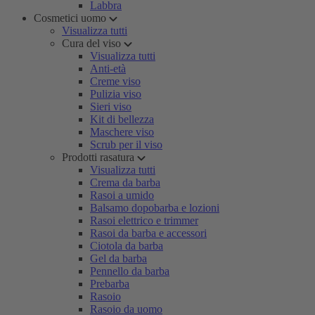
Labbra
Cosmetici uomo
Visualizza tutti
Cura del viso
Visualizza tutti
Anti-età
Creme viso
Pulizia viso
Sieri viso
Kit di bellezza
Maschere viso
Scrub per il viso
Prodotti rasatura
Visualizza tutti
Crema da barba
Rasoi a umido
Balsamo dopobarba e lozioni
Rasoi elettrico e trimmer
Rasoi da barba e accessori
Ciotola da barba
Gel da barba
Pennello da barba
Prebarba
Rasoio
Rasoio da uomo