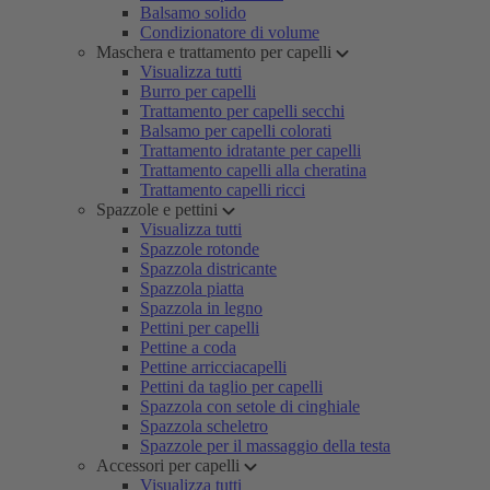
Balsamo solido
Condizionatore di volume
Maschera e trattamento per capelli
Visualizza tutti
Burro per capelli
Trattamento per capelli secchi
Balsamo per capelli colorati
Trattamento idratante per capelli
Trattamento capelli alla cheratina
Trattamento capelli ricci
Spazzole e pettini
Visualizza tutti
Spazzole rotonde
Spazzola districante
Spazzola piatta
Spazzola in legno
Pettini per capelli
Pettine a coda
Pettine arricciacapelli
Pettini da taglio per capelli
Spazzola con setole di cinghiale
Spazzola scheletro
Spazzole per il massaggio della testa
Accessori per capelli
Visualizza tutti