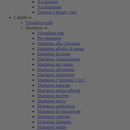
Accappatoi
Asciugamani
Trousse e beauty case
Capelli
Visualizza tutti
Shampoo
Visualizza tutti
Pre-shampoo
Shampoo alla cheratina
Shampoo all'olio di argan
Shampoo lisciante
Shampoo volumizzante
Shampoo per uomo
Shampoo all'argento
Shampoo detergente
Shampoo e balsamo 2 in 1
Shampoo naturale
Shampoo senza siliconi
Shampoo tea tree
Shampoo secco
Shampoo antiforfora
Shampoo di riparazione
Shampoo colorato
Shampoo idratante
Shampoo solido