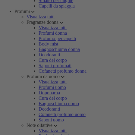
Smalto per unghie
Capelli da spiaggia
Profumi
Visualizza tutti
Fragranze donna
Visualizza tutti
Profumi donna
Profumo per capelli
Body mist
Bagnoschiuma donna
Deodoranti
Cura del corpo
Saponi profumati
Cofanetti profumo donna
Profumi da uomo
Visualizza tutti
Profumi uomo
Dopobarba
Cura del corpo
Bagnoschiuma uomo
Deodoranti
Cofanetti profumo uomo
Saponi uomo
Note olfattive
Visualizza tutti