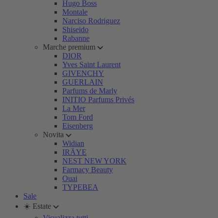
Hugo Boss
Montale
Narciso Rodriguez
Shiseido
Rabanne
Marche premium
DIOR
Yves Saint Laurent
GIVENCHY
GUERLAIN
Parfums de Marly
INITIO Parfums Privés
La Mer
Tom Ford
Eisenberg
Novita
Widian
IRÄYE
NEST NEW YORK
Farmacy Beauty
Ouai
TYPEBEA
Sale
☀️ Estate
Visualizza tutti