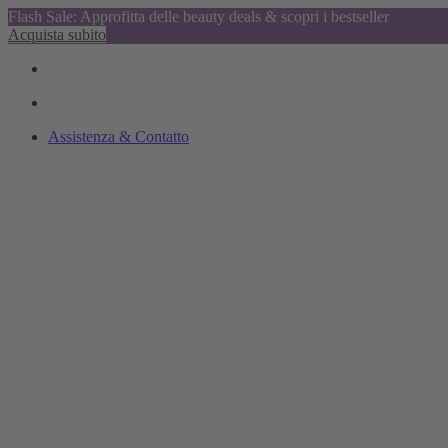
Flash Sale: Approfitta delle beauty deals & scopri i bestseller
Acquista subito
Assistenza & Contatto