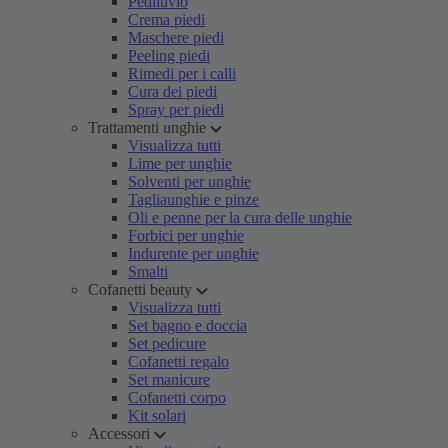
Pediluvio
Crema piedi
Maschere piedi
Peeling piedi
Rimedi per i calli
Cura dei piedi
Spray per piedi
Trattamenti unghie
Visualizza tutti
Lime per unghie
Solventi per unghie
Tagliaunghie e pinze
Oli e penne per la cura delle unghie
Forbici per unghie
Indurente per unghie
Smalti
Cofanetti beauty
Visualizza tutti
Set bagno e doccia
Set pedicure
Cofanetti regalo
Set manicure
Cofanetti corpo
Kit solari
Accessori