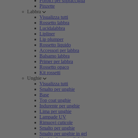
Forbici per sopracciglia
Pinzette
Labbra
Visualizza tutti
Rossetto labbra
Lucidalabbra
Lipliner
Lip plumper
Rossetto liquido
Accessori per labbra
Balsamo labbra
Primer per labbra
Rossetto opaco
Kit rossetti
Unghie
Visualizza tutti
Smalto per unghie
Base
Top coat unghie
Indurente per unghie
Lima per unghie
Lampade UV
Rimuovi cuticole
Smalto per unghie
Smalto per unghie in gel