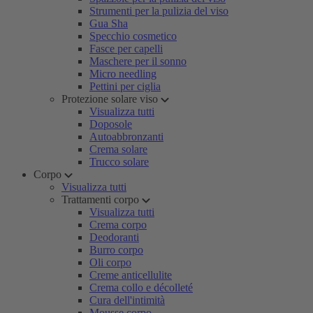
Strumenti per la pulizia del viso
Gua Sha
Specchio cosmetico
Fasce per capelli
Maschere per il sonno
Micro needling
Pettini per ciglia
Protezione solare viso
Visualizza tutti
Doposole
Autoabbronzanti
Crema solare
Trucco solare
Corpo
Visualizza tutti
Trattamenti corpo
Visualizza tutti
Crema corpo
Deodoranti
Burro corpo
Oli corpo
Creme anticellulite
Crema collo e décolleté
Cura dell'intimità
Mousse corpo