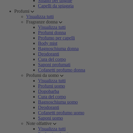
Smalto per unghie
Capelli da spiaggia
Profumi
Visualizza tutti
Fragranze donna
Visualizza tutti
Profumi donna
Profumo per capelli
Body mist
Bagnoschiuma donna
Deodoranti
Cura del corpo
Saponi profumati
Cofanetti profumo donna
Profumi da uomo
Visualizza tutti
Profumi uomo
Dopobarba
Cura del corpo
Bagnoschiuma uomo
Deodoranti
Cofanetti profumo uomo
Saponi uomo
Note olfattive
Visualizza tutti