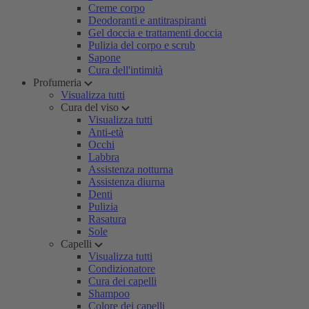
Creme corpo
Deodoranti e antitraspiranti
Gel doccia e trattamenti doccia
Pulizia del corpo e scrub
Sapone
Cura dell'intimità
Profumeria
Visualizza tutti
Cura del viso
Visualizza tutti
Anti-età
Occhi
Labbra
Assistenza notturna
Assistenza diurna
Denti
Pulizia
Rasatura
Sole
Capelli
Visualizza tutti
Condizionatore
Cura dei capelli
Shampoo
Colore dei capelli