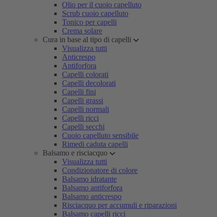
Olio per il cuoio capelluto
Scrub cuoio capelluto
Tonico per capelli
Crema solare
Cura in base al tipo di capelli
Visualizza tutti
Anticrespo
Antiforfora
Capelli colorati
Capelli decolorati
Capelli fini
Capelli grassi
Capelli normali
Capelli ricci
Capelli secchi
Cuoio capelluto sensibile
Rimedi caduta capelli
Balsamo e risciacquo
Visualizza tutti
Condizionatore di colore
Balsamo idratante
Balsamo antiforfora
Balsamo anticrespo
Risciacquo per accumuli e riparazioni
Balsamo capelli ricci