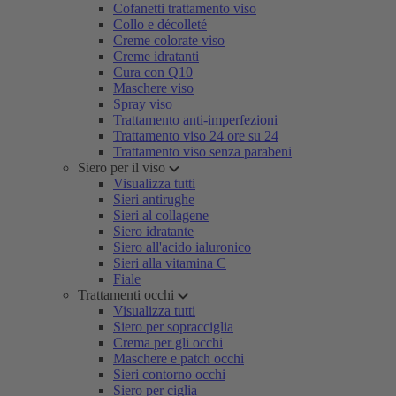
Cofanetti trattamento viso
Collo e décolleté
Creme colorate viso
Creme idratanti
Cura con Q10
Maschere viso
Spray viso
Trattamento anti-imperfezioni
Trattamento viso 24 ore su 24
Trattamento viso senza parabeni
Siero per il viso
Visualizza tutti
Sieri antirughe
Sieri al collagene
Siero idratante
Siero all'acido ialuronico
Sieri alla vitamina C
Fiale
Trattamenti occhi
Visualizza tutti
Siero per sopracciglia
Crema per gli occhi
Maschere e patch occhi
Sieri contorno occhi
Siero per ciglia