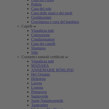
Pulizia
Cura del sole
Cura delle mani e dei piedi
Gentiluomini
Gravidanza e cura del bambino
Capelli
Visualizza tutti
Colorazione
Condizionatore
Cura dei capelli
Shampoo
Stile
Cosmetici naturali certificati
Visualizza tutti
MÁDARA
ANNEMARIE BÖRLIND
Hej Organic
Heliotrop
Lavera
Logona
Primavera
Santaverde
Sante Naturkosmetik
Tautropfen