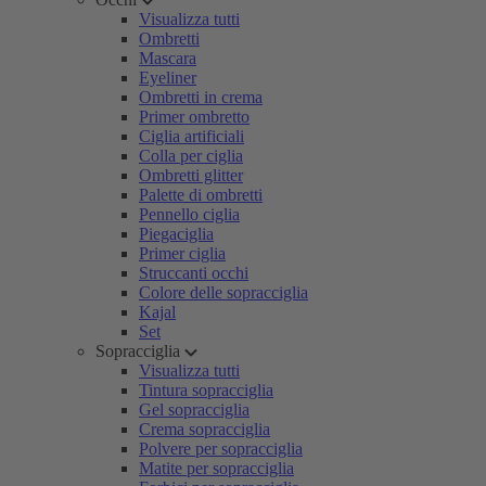
Visualizza tutti
Ombretti
Mascara
Eyeliner
Ombretti in crema
Primer ombretto
Ciglia artificiali
Colla per ciglia
Ombretti glitter
Palette di ombretti
Pennello ciglia
Piegaciglia
Primer ciglia
Struccanti occhi
Colore delle sopracciglia
Kajal
Set
Sopracciglia
Visualizza tutti
Tintura sopracciglia
Gel sopracciglia
Crema sopracciglia
Polvere per sopracciglia
Matite per sopracciglia