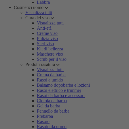
Labbra
Cosmetici uomo
Visualizza tutti
Cura del viso
Visualizza tutti
Anti-età
Creme viso
Pulizia viso
Sieri viso
Kit di bellezza
Maschere viso
Scrub per il viso
Prodotti rasatura
Visualizza tutti
Crema da barba
Rasoi a umido
Balsamo dopobarba e lozioni
Rasoi elettrico e trimmer
Rasoi da barba e accessori
Ciotola da barba
Gel da barba
Pennello da barba
Prebarba
Rasoio
Rasoio da uomo