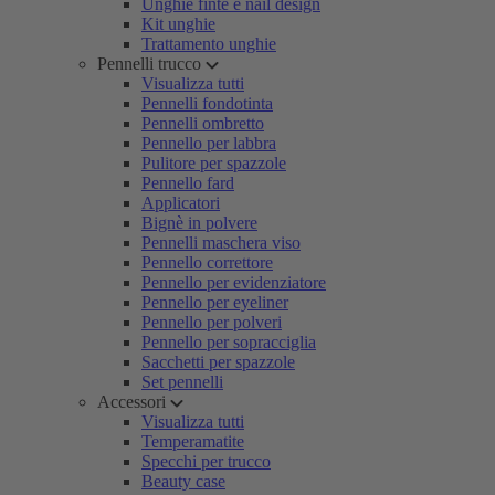
Unghie finte e nail design
Kit unghie
Trattamento unghie
Pennelli trucco
Visualizza tutti
Pennelli fondotinta
Pennelli ombretto
Pennello per labbra
Pulitore per spazzole
Pennello fard
Applicatori
Bignè in polvere
Pennelli maschera viso
Pennello correttore
Pennello per evidenziatore
Pennello per eyeliner
Pennello per polveri
Pennello per sopracciglia
Sacchetti per spazzole
Set pennelli
Accessori
Visualizza tutti
Temperamatite
Specchi per trucco
Beauty case