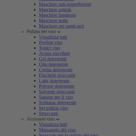
Maschere anti-imperfezioni
Maschere antietà
Maschere luminose
Maschere notte
Maschere per punti neri
Pulizia del viso
Visualizza tutti
Peeling viso
Tonici viso
Acqua micellare
Gel detergente
Olio detergente
Crema detergente
Dischetti struccanti
Latte detergente
Polvere detergente
Salviette struccanti
Sapone per il viso
Schiuma detergente
Set pulizia viso
Struccanti
Accessori viso
Visualizza tutti
Massaggio del viso
Spazzole per la pulizia del viso