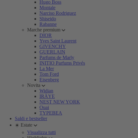
Hugo Boss
Montale
Narciso Rodriguez
Shiseido
Rabanne
Marche premium
DIOR
Yves Saint Laurent
GIVENCHY
GUERLAIN
Parfums de Marly
INITIO Parfums Privés
La Mer
Tom Ford
Eisenberg
Novita
Widian
IRÄYE
NEST NEW YORK
Ouai
TYPEBEA
Saldi e bestseller
☀️ Estate
Visualizza tutti
Highlights