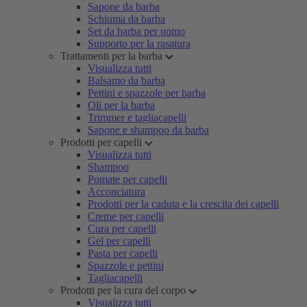
Sapone da barba
Schiuma da barba
Set da barba per uomo
Supporto per la rasatura
Trattamenti per la barba
Visualizza tutti
Balsamo da barba
Pettini e spazzole per barba
Oli per la barba
Trimmer e tagliacapelli
Sapone e shampoo da barba
Prodotti per capelli
Visualizza tutti
Shampoo
Pomate per capelli
Acconciatura
Prodotti per la caduta e la crescita dei capelli
Creme per capelli
Cura per capelli
Gel per capelli
Pasta per capelli
Spazzole e pettini
Tagliacapelli
Prodotti per la cura del corpo
Visualizza tutti