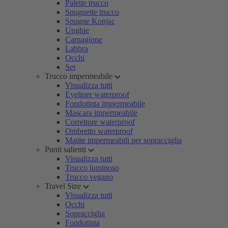
Palette trucco
Spugnette trucco
Spugne Konjac
Unghie
Carnagione
Labbra
Occhi
Set
Trucco impermeabile
Visualizza tutti
Eyeliner waterproof
Fondotinta impermeabile
Mascara impermeabile
Correttore waterproof
Ombretto waterproof
Matite impermeabili per sopracciglia
Punti salienti
Visualizza tutti
Trucco luminoso
Trucco vegano
Travel Size
Visualizza tutti
Occhi
Sopracciglia
Fondotinta