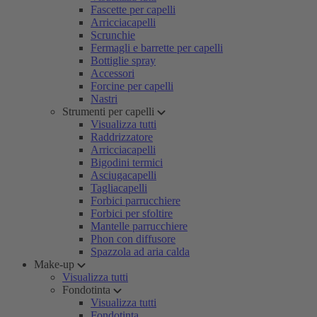
Fascette per capelli
Arricciacapelli
Scrunchie
Fermagli e barrette per capelli
Bottiglie spray
Accessori
Forcine per capelli
Nastri
Strumenti per capelli
Visualizza tutti
Raddrizzatore
Arricciacapelli
Bigodini termici
Asciugacapelli
Tagliacapelli
Forbici parrucchiere
Forbici per sfoltire
Mantelle parrucchiere
Phon con diffusore
Spazzola ad aria calda
Make-up
Visualizza tutti
Fondotinta
Visualizza tutti
Fondotinta