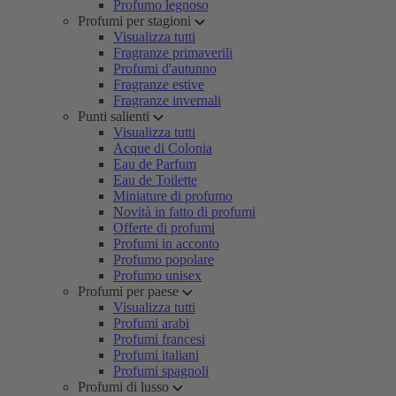
Profumo legnoso
Profumi per stagioni
Visualizza tutti
Fragranze primaverili
Profumi d'autunno
Fragranze estive
Fragranze invernali
Punti salienti
Visualizza tutti
Acque di Colonia
Eau de Parfum
Eau de Toilette
Miniature di profumo
Novità in fatto di profumi
Offerte di profumi
Profumi in acconto
Profumo popolare
Profumo unisex
Profumi per paese
Visualizza tutti
Profumi arabi
Profumi francesi
Profumi italiani
Profumi spagnoli
Profumi di lusso