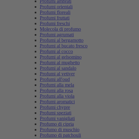
Profumi ambrati
Profumi orientali
Profumi floreali
Profumi fruttati
Profumi freschi
Molecola di profumo
Profumi agrumati
Profumi al bergamotto
Profumi al bucato fresco
Profumi al cocco
Profumi al gelsomino
Profumi al mughetto
Profumi al sandalo
Profumi al vetiver
Profumi all'oud
Profumi alla mela
Profumi alla rosa
Profumi alla viola
Profumi aromatici
Profumi chypre
Profumi speziati
Profumi vanigliati
Profumo di cipria
Profumo di muschio
Profumo di patchouli