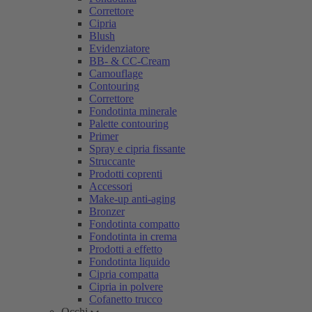
Correttore
Cipria
Blush
Evidenziatore
BB- & CC-Cream
Camouflage
Contouring
Correttore
Fondotinta minerale
Palette contouring
Primer
Spray e cipria fissante
Struccante
Prodotti coprenti
Accessori
Make-up anti-aging
Bronzer
Fondotinta compatto
Fondotinta in crema
Prodotti a effetto
Fondotinta liquido
Cipria compatta
Cipria in polvere
Cofanetto trucco
Occhi