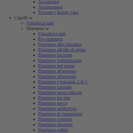
Accappatoi
Asciugamani
Trousse e beauty case
Capelli
Visualizza tutti
Shampoo
Visualizza tutti
Pre-shampoo
Shampoo alla cheratina
Shampoo all'olio di argan
Shampoo lisciante
Shampoo volumizzante
Shampoo per uomo
Shampoo all'argento
Shampoo detergente
Shampoo e balsamo 2 in 1
Shampoo naturale
Shampoo senza siliconi
Shampoo tea tree
Shampoo secco
Shampoo antiforfora
Shampoo di riparazione
Shampoo colorato
Shampoo idratante
Shampoo solido