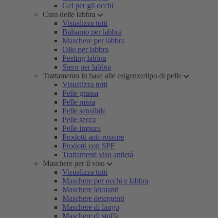
Gel per gli occhi
Cura delle labbra
Visualizza tutti
Balsamo per labbra
Maschere per labbra
Olio per labbra
Peeling labbra
Siero per labbra
Trattamento in base alle esigenze/tipo di pelle
Visualizza tutti
Pelle grassa
Pelle mista
Pelle sensibile
Pelle secca
Pelle impura
Prodotti anti-rossore
Prodotti con SPF
Trattamenti viso antietà
Maschere per il viso
Visualizza tutti
Maschere per occhi e labbra
Maschere idratanti
Maschere detergenti
Maschere di fango
Maschere di stoffa