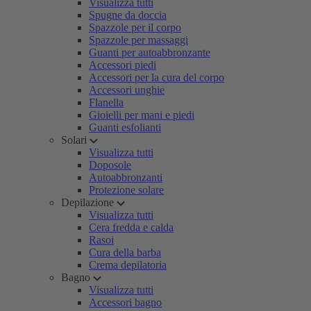
Visualizza tutti
Spugne da doccia
Spazzole per il corpo
Spazzole per massaggi
Guanti per autoabbronzante
Accessori piedi
Accessori per la cura del corpo
Accessori unghie
Flanella
Gioielli per mani e piedi
Guanti esfolianti
Solari
Visualizza tutti
Doposole
Autoabbronzanti
Protezione solare
Depilazione
Visualizza tutti
Cera fredda e calda
Rasoi
Cura della barba
Crema depilatoria
Bagno
Visualizza tutti
Accessori bagno