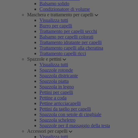
Balsamo solido
Condizionatore di volume
Maschera e trattamento per capelli
Visualizza tutti
Burro per capelli
Trattamento per capelli secchi
Balsamo per capelli colorati
Trattamento idratante per capelli
Trattamento capelli alla cheratina
Trattamento capelli ricci
Spazzole e pettini
Visualizza tutti
Spazzole rotonde
Spazzola districante
Spazzola piatta
Spazzola in legno
Pettini per capelli
Pettine a coda
Pettine arricciacapelli
Pettini da taglio per capelli
Spazzola con setole di cinghiale
Spazzola scheletro
Spazzole per il massaggio della testa
Accessori per capelli
Visualizza tutti