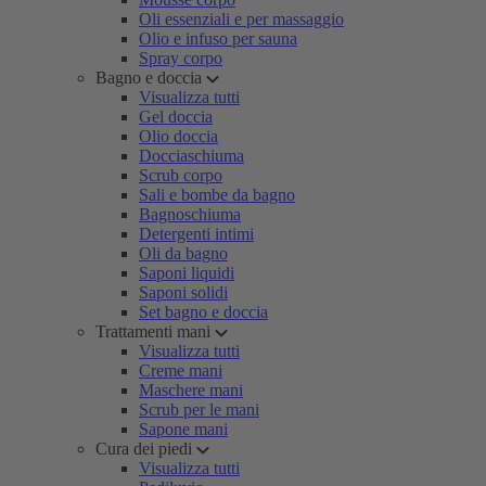
Oli essenziali e per massaggio
Olio e infuso per sauna
Spray corpo
Bagno e doccia
Visualizza tutti
Gel doccia
Olio doccia
Docciaschiuma
Scrub corpo
Sali e bombe da bagno
Bagnoschiuma
Detergenti intimi
Oli da bagno
Saponi liquidi
Saponi solidi
Set bagno e doccia
Trattamenti mani
Visualizza tutti
Creme mani
Maschere mani
Scrub per le mani
Sapone mani
Cura dei piedi
Visualizza tutti