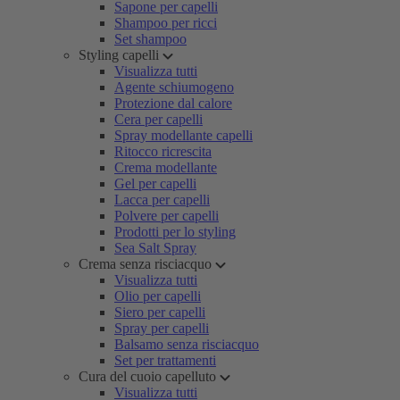
Sapone per capelli
Shampoo per ricci
Set shampoo
Styling capelli
Visualizza tutti
Agente schiumogeno
Protezione dal calore
Cera per capelli
Spray modellante capelli
Ritocco ricrescita
Crema modellante
Gel per capelli
Lacca per capelli
Polvere per capelli
Prodotti per lo styling
Sea Salt Spray
Crema senza risciacquo
Visualizza tutti
Olio per capelli
Siero per capelli
Spray per capelli
Balsamo senza risciacquo
Set per trattamenti
Cura del cuoio capelluto
Visualizza tutti