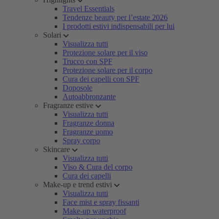
Travel Essentials
Tendenze beauty per l’estate 2026
I prodotti estivi indispensabili per lui
Solari
Visualizza tutti
Protezione solare per il viso
Trucco con SPF
Protezione solare per il corpo
Cura dei capelli con SPF
Doposole
Autoabbronzante
Fragranze estive
Visualizza tutti
Fragranze donna
Fragranze uomo
Spray corpo
Skincare
Visualizza tutti
Viso & Cura del corpo
Cura dei capelli
Make-up e trend estivi
Visualizza tutti
Face mist e spray fissanti
Make-up waterproof