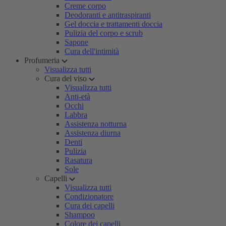
Creme corpo
Deodoranti e antitraspiranti
Gel doccia e trattamenti doccia
Pulizia del corpo e scrub
Sapone
Cura dell'intimità
Profumeria
Visualizza tutti
Cura del viso
Visualizza tutti
Anti-età
Occhi
Labbra
Assistenza notturna
Assistenza diurna
Denti
Pulizia
Rasatura
Sole
Capelli
Visualizza tutti
Condizionatore
Cura dei capelli
Shampoo
Colore dei capelli