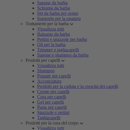
Sapone da barba
Schiuma da barba
Set da barba per uomo
Supporto per la rasatura
Trattamenti per la barba
Visualizza tutti
Balsamo da barba
Pettini e spazzole per barba
Oli per la barba
Trimmer e tagliacapelli
Sapone e shampoo da barba
Prodotti per capelli
Visualizza tutti
Shampoo
Pomate per capelli
Acconciatura
Prodotti per la caduta e la crescita dei capelli
Creme per capelli
Cura per capelli
Gel per capelli
Pasta per capelli
Spazzole e pettini
Tagliacapelli
Prodotti per la cura del corpo
Visualizza tutti