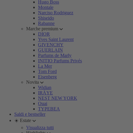
Hugo Boss
Montale
Narciso Rodriguez
Shiseido
Rabanne
Marche premium
DIOR
Yves Saint Laurent
GIVENCHY
GUERLAIN
Parfums de Marly
INITIO Parfums Privés
La Mer
Tom Ford
Eisenberg
Novita
Widian
IRÄYE
NEST NEW YORK
Ouai
TYPEBEA
Saldi e bestseller
☀️ Estate
Visualizza tutti
Highlights