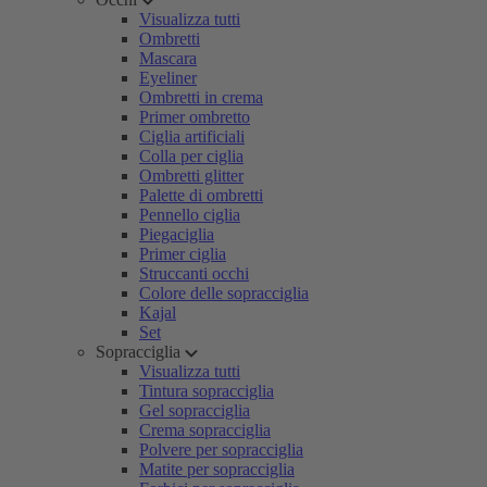
Visualizza tutti
Ombretti
Mascara
Eyeliner
Ombretti in crema
Primer ombretto
Ciglia artificiali
Colla per ciglia
Ombretti glitter
Palette di ombretti
Pennello ciglia
Piegaciglia
Primer ciglia
Struccanti occhi
Colore delle sopracciglia
Kajal
Set
Sopracciglia
Visualizza tutti
Tintura sopracciglia
Gel sopracciglia
Crema sopracciglia
Polvere per sopracciglia
Matite per sopracciglia