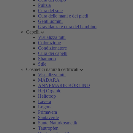
Pulizia
Cura del sole
Cura delle mani e dei piedi
Gentiluomini
Gravidanza e cura del bambino
Capelli
Visualizza tutti
Colorazione
Condizionatore
Cura dei capelli
Shampoo
Stile
Cosmetici naturali certificati
Visualizza tutti
MÁDARA
ANNEMARIE BÖRLIND
Hej Organic
Heliotrop
Lavera
Logona
Primavera
Santaverde
Sante Naturkosmetik
Tautropfen