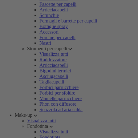
Fascette per capelli
Arricciacapelli
Scrunchie
Fermagli e barrette per capelli
Bottiglie spray
Accessori
Forcine per capelli
Nastri
Strumenti per capelli
Visualizza tutti
Raddrizzatore
Arricciacapelli
Bigodini termici
Asciugacapelli
Tagliacapelli
Forbici parrucchiere
Forbici per sfoltire
Mantelle parrucchiere
Phon con diffusore
Spazzola ad aria calda
Make-up
Visualizza tutti
Fondotinta
Visualizza tutti
Fondotinta