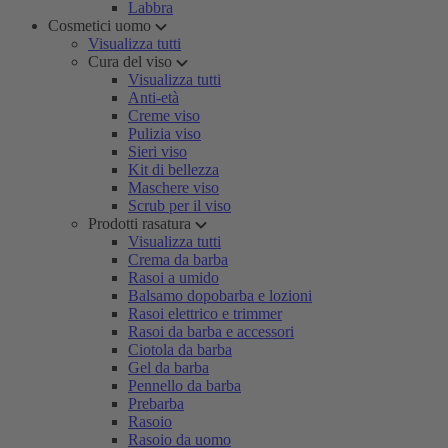
Labbra
Cosmetici uomo
Visualizza tutti
Cura del viso
Visualizza tutti
Anti-età
Creme viso
Pulizia viso
Sieri viso
Kit di bellezza
Maschere viso
Scrub per il viso
Prodotti rasatura
Visualizza tutti
Crema da barba
Rasoi a umido
Balsamo dopobarba e lozioni
Rasoi elettrico e trimmer
Rasoi da barba e accessori
Ciotola da barba
Gel da barba
Pennello da barba
Prebarba
Rasoio
Rasoio da uomo