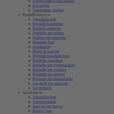
Unghie finte e nail design
Kit unghie
Trattamento unghie
Pennelli trucco
Visualizza tutti
Pennelli fondotinta
Pennelli ombretto
Pennello per labbra
Pulitore per spazzole
Pennello fard
Applicatori
Bignè in polvere
Pennelli maschera viso
Pennello correttore
Pennello per evidenziatore
Pennello per eyeliner
Pennello per polveri
Pennello per sopracciglia
Sacchetti per spazzole
Set pennelli
Accessori
Visualizza tutti
Temperamatite
Specchi per trucco
Beauty case