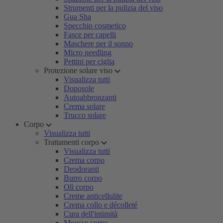
Strumenti per la pulizia del viso
Gua Sha
Specchio cosmetico
Fasce per capelli
Maschere per il sonno
Micro needling
Pettini per ciglia
Protezione solare viso
Visualizza tutti
Doposole
Autoabbronzanti
Crema solare
Trucco solare
Corpo
Visualizza tutti
Trattamenti corpo
Visualizza tutti
Crema corpo
Deodoranti
Burro corpo
Oli corpo
Creme anticellulite
Crema collo e décolleté
Cura dell'intimità
Mousse corpo