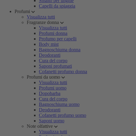
Smalto per unghie
Capelli da spiaggia
Profumi
Visualizza tutti
Fragranze donna
Visualizza tutti
Profumi donna
Profumo per capelli
Body mist
Bagnoschiuma donna
Deodoranti
Cura del corpo
Saponi profumati
Cofanetti profumo donna
Profumi da uomo
Visualizza tutti
Profumi uomo
Dopobarba
Cura del corpo
Bagnoschiuma uomo
Deodoranti
Cofanetti profumo uomo
Saponi uomo
Note olfattive
Visualizza tutti