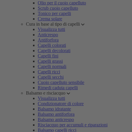
Olio per il cuoio capelluto
Scrub cuoio capelluto
Tonico per capelli
Crema solare
Cura in base al tipo di capelli
Visualizza tutti
Anticrespo
Antiforfora
Capelli colorati
Capelli decolorati
Capelli fini
Capelli grassi
Capelli normali
Capelli ricci
Capelli secchi
Cuoio capelluto sensibile
Rimedi caduta capelli
Balsamo e risciacquo
Visualizza tutti
Condizionatore di colore
Balsamo idratante
Balsamo antiforfora
Balsamo anticrespo
Risciacquo per accumuli e riparazioni
Balsamo capelli ricci