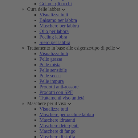
Gel per gli occhi
Cura delle labbra
Visualizza tutti
Balsamo per labbra
Maschere per labbra
Olio per labbra
Peeling labbra
Siero per labbra
Trattamento in base alle esigenze/tipo di pelle
Visualizza tutti
Pelle grassa
Pelle mista
Pelle sensibile
Pelle secca
Pelle impura
Prodotti anti-rossore
Prodotti con SPF
Trattamenti viso antietà
Maschere per il viso
Visualizza tutti
Maschere per occhi e labbra
Maschere idratanti
Maschere detergenti
Maschere di fango
Maschere di stoffa