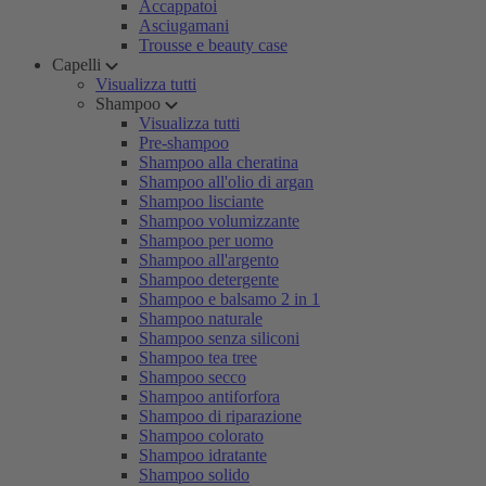
Accappatoi
Asciugamani
Trousse e beauty case
Capelli
Visualizza tutti
Shampoo
Visualizza tutti
Pre-shampoo
Shampoo alla cheratina
Shampoo all'olio di argan
Shampoo lisciante
Shampoo volumizzante
Shampoo per uomo
Shampoo all'argento
Shampoo detergente
Shampoo e balsamo 2 in 1
Shampoo naturale
Shampoo senza siliconi
Shampoo tea tree
Shampoo secco
Shampoo antiforfora
Shampoo di riparazione
Shampoo colorato
Shampoo idratante
Shampoo solido