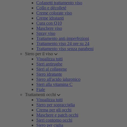
Cofanetti trattamento viso
Collo e décolleté
Creme colorate viso
Creme idratanti
Cura con Q10
Maschere viso
Spray viso
Trattamento anti-imperfezioni
Trattamento viso 24 ore su 24
Trattamento viso senza parabeni
Siero per il viso
Visualizza tutti
Sieri antirughe
Sieri al collagene
Siero idratante
Siero all'acido ialuronico
Sieri alla vitamina C
Fiale
Trattamenti occhi
Visualizza tutti
Siero per sopracciglia
Crema per gli occhi
Maschere e patch occhi
Sieri contorno occhi
Siero per ciglia