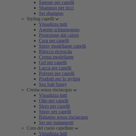
Sapone per capelli
Shampoo per ricci
Set shampoo
Styling capelli
Visualizza tutti
Agente schiumogeno
Protezione dal calore
Cera per capelli
Spray modellante capelli
Ritocco ricrescita
Crema modellante
Gel per capelli
Lacca per capelli
Polvere per capelli
Prodotti per lo styling
Sea Salt Spray
Crema senza risciacquo
Visualizza tutti
Olio per capelli
Siero per capelli
Spray per capelli
Balsamo senza risciacquo
Set per trattamenti
Cura del cuoio capelluto
Visualizza tutti