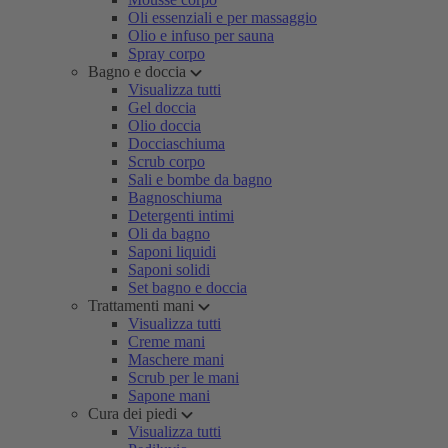
Oli essenziali e per massaggio
Olio e infuso per sauna
Spray corpo
Bagno e doccia
Visualizza tutti
Gel doccia
Olio doccia
Docciaschiuma
Scrub corpo
Sali e bombe da bagno
Bagnoschiuma
Detergenti intimi
Oli da bagno
Saponi liquidi
Saponi solidi
Set bagno e doccia
Trattamenti mani
Visualizza tutti
Creme mani
Maschere mani
Scrub per le mani
Sapone mani
Cura dei piedi
Visualizza tutti