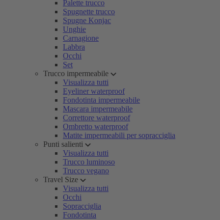
Palette trucco
Spugnette trucco
Spugne Konjac
Unghie
Carnagione
Labbra
Occhi
Set
Trucco impermeabile
Visualizza tutti
Eyeliner waterproof
Fondotinta impermeabile
Mascara impermeabile
Correttore waterproof
Ombretto waterproof
Matite impermeabili per sopracciglia
Punti salienti
Visualizza tutti
Trucco luminoso
Trucco vegano
Travel Size
Visualizza tutti
Occhi
Sopracciglia
Fondotinta