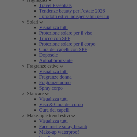
Travel Essentials
Tendenze beauty per l’estate 2026
I prodotti estivi indispensabili per lui
Solari
Visualizza tutti
Protezione solare per il viso
Trucco con SPF
Protezione solare per il corpo
Cura dei capelli con SPF
Doposole
Autoabbronzante
Fragranze estive
Visualizza tutti
Fragranze donna
Fragranze uomo
Spray corpo
Skincare
Visualizza tutti
Viso & Cura del corpo
Cura dei capelli
Make-up e trend estivi
Visualizza tutti
Face mist e spray fissanti
Make-up waterproof