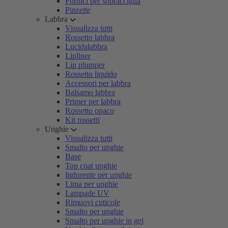
Forbici per sopracciglia
Pinzette
Labbra
Visualizza tutti
Rossetto labbra
Lucidalabbra
Lipliner
Lip plumper
Rossetto liquido
Accessori per labbra
Balsamo labbra
Primer per labbra
Rossetto opaco
Kit rossetti
Unghie
Visualizza tutti
Smalto per unghie
Base
Top coat unghie
Indurente per unghie
Lima per unghie
Lampade UV
Rimuovi cuticole
Smalto per unghie
Smalto per unghie in gel