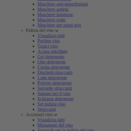
Maschere anti-imperfezioni
Maschere antietà
Maschere luminose
Maschere notte
Maschere per punti neri
Pulizia del viso
Visualizza tutti
Peeling viso
Tonici viso
Acqua micellare
Gel detergente
Olio detergente
Crema detergente
Dischetti struccanti
Latte detergente
Polvere detergente
Salviette struccanti
Sapone per il viso
Schiuma detergente
Set pulizia viso
Struccanti
Accessori viso
Visualizza tutti
Massaggio del viso
Spazzole per la pulizia del viso