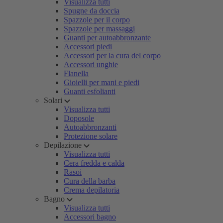
Visualizza tutti
Spugne da doccia
Spazzole per il corpo
Spazzole per massaggi
Guanti per autoabbronzante
Accessori piedi
Accessori per la cura del corpo
Accessori unghie
Flanella
Gioielli per mani e piedi
Guanti esfolianti
Solari
Visualizza tutti
Doposole
Autoabbronzanti
Protezione solare
Depilazione
Visualizza tutti
Cera fredda e calda
Rasoi
Cura della barba
Crema depilatoria
Bagno
Visualizza tutti
Accessori bagno