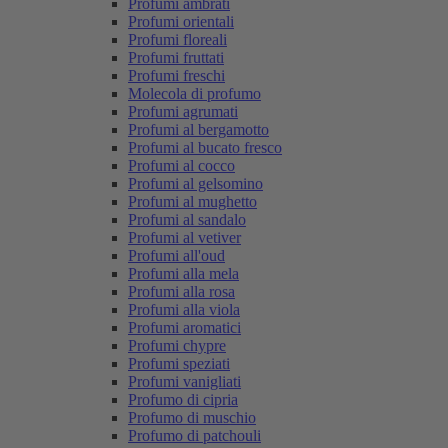
Profumi ambrati
Profumi orientali
Profumi floreali
Profumi fruttati
Profumi freschi
Molecola di profumo
Profumi agrumati
Profumi al bergamotto
Profumi al bucato fresco
Profumi al cocco
Profumi al gelsomino
Profumi al mughetto
Profumi al sandalo
Profumi al vetiver
Profumi all'oud
Profumi alla mela
Profumi alla rosa
Profumi alla viola
Profumi aromatici
Profumi chypre
Profumi speziati
Profumi vanigliati
Profumo di cipria
Profumo di muschio
Profumo di patchouli