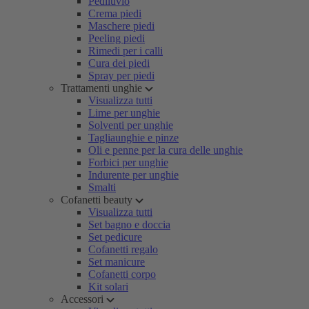
Pediluvio
Crema piedi
Maschere piedi
Peeling piedi
Rimedi per i calli
Cura dei piedi
Spray per piedi
Trattamenti unghie
Visualizza tutti
Lime per unghie
Solventi per unghie
Tagliaunghie e pinze
Oli e penne per la cura delle unghie
Forbici per unghie
Indurente per unghie
Smalti
Cofanetti beauty
Visualizza tutti
Set bagno e doccia
Set pedicure
Cofanetti regalo
Set manicure
Cofanetti corpo
Kit solari
Accessori