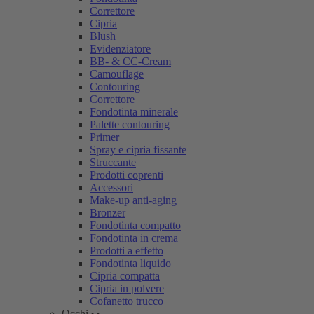
Correttore
Cipria
Blush
Evidenziatore
BB- & CC-Cream
Camouflage
Contouring
Correttore
Fondotinta minerale
Palette contouring
Primer
Spray e cipria fissante
Struccante
Prodotti coprenti
Accessori
Make-up anti-aging
Bronzer
Fondotinta compatto
Fondotinta in crema
Prodotti a effetto
Fondotinta liquido
Cipria compatta
Cipria in polvere
Cofanetto trucco
Occhi