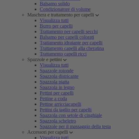
Balsamo solido
Condizionatore di volume
Maschera e trattamento per capelli
Visualizza tutti
Burro per capelli
Trattamento per capelli secchi
Balsamo per capelli colorati
Trattamento idratante per capelli
Trattamento capelli alla cheratina
Trattamento capelli ricci
Spazzole e pettini
Visualizza tutti
Spazzole rotonde
Spazzola districante
Spazzola piatta
Spazzola in legno
Pettini per capelli
Pettine a coda
Pettine arricciacapelli
Pettini da taglio per capelli
Spazzola con setole di cinghiale
Spazzola scheletro
Spazzole per il massaggio della testa
Accessori per capelli
Visualizza tutti