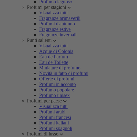
Profumo legnoso
Profumi per stagioni
Visualizza tutti
Fragranze primaverili
Profumi d'autunno
Fragranze estive
Fragranze invernali
Punti salienti
Visualizza tutti
Acque di Colonia
Eau de Parfum
Eau de Toilette
Miniature di profumo
Novità in fatto di profumi
Offerte di profumi
Profumi in acconto
Profumo popolare
Profumo unisex
Profumi per paese
Visualizza tutti
Profumi arabi
Profumi francesi
Profumi italiani
Profumi spagnoli
Profumi di lusso