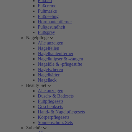
Fußbad
Fußcreme
Fußmaske
Fußpeeling
Hornhautentferner
Fußgesundheit
Fußspray
Nagelpflege
Alle anzeigen
Nagelfeilen
Nagelhautentferner
Nagelknipser & -zangen
Nagelöle & -pflegestifte
Nagelscheren
Nagelhärter
Nagellack
Beauty Set
Alle anzeigen
Dusch- & Badesets
Fußpflegesets
Geschenksets
Hand- & Nagelpflegesets
Körperpflegesets
Sonnenschutz-Sets
Zubehör