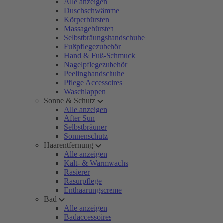
Alle anzeigen
Duschschwämme
Körperbürsten
Massagebürsten
Selbstbräungshandschuhe
Fußpflegezubehör
Hand & Fuß-Schmuck
Nagelpflegezubehör
Peelinghandschuhe
Pflege Accessoires
Waschlappen
Sonne & Schutz
Alle anzeigen
After Sun
Selbstbräuner
Sonnenschutz
Haarentfernung
Alle anzeigen
Kalt- & Warmwachs
Rasierer
Rasurpflege
Enthaarungscreme
Bad
Alle anzeigen
Badaccessoires