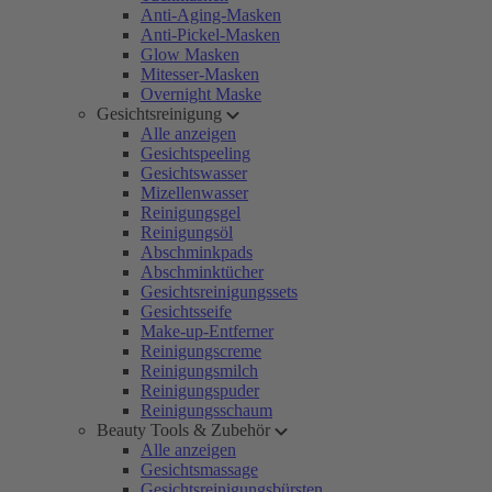
Anti-Aging-Masken
Anti-Pickel-Masken
Glow Masken
Mitesser-Masken
Overnight Maske
Gesichtsreinigung
Alle anzeigen
Gesichtspeeling
Gesichtswasser
Mizellenwasser
Reinigungsgel
Reinigungsöl
Abschminkpads
Abschminktücher
Gesichtsreinigungssets
Gesichtsseife
Make-up-Entferner
Reinigungscreme
Reinigungsmilch
Reinigungspuder
Reinigungsschaum
Beauty Tools & Zubehör
Alle anzeigen
Gesichtsmassage
Gesichtsreinigungsbürsten