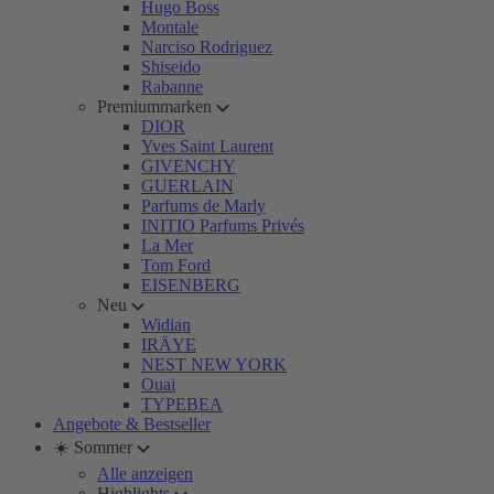
Hugo Boss
Montale
Narciso Rodriguez
Shiseido
Rabanne
Premiummarken
DIOR
Yves Saint Laurent
GIVENCHY
GUERLAIN
Parfums de Marly
INITIO Parfums Privés
La Mer
Tom Ford
EISENBERG
Neu
Widian
IRÄYE
NEST NEW YORK
Ouai
TYPEBEA
Angebote & Bestseller
☀️ Sommer
Alle anzeigen
Highlights