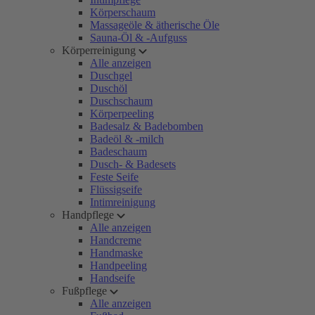
Körperschaum
Massageöle & ätherische Öle
Sauna-Öl & -Aufguss
Körperreinigung
Alle anzeigen
Duschgel
Duschöl
Duschschaum
Körperpeeling
Badesalz & Badebomben
Badeöl & -milch
Badeschaum
Dusch- & Badesets
Feste Seife
Flüssigseife
Intimreinigung
Handpflege
Alle anzeigen
Handcreme
Handmaske
Handpeeling
Handseife
Fußpflege
Alle anzeigen