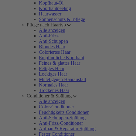
Kopfhaut-Öl
Kopfhautpeeling
Haarwasser
Sonnenschutz & -pflege
Pflege nach Haartyp
Alle anzeigen
Anti-Frizz
Anti-Schuppen
Blondes Haar
Coloriertes Haar
Empfindliche Kopfhaut
Feines & glattes Haar
Fettiges Haar
Lockiges Haar
Mittel gegen Haarausfall
Normales Haar
Trockenes Haar
Conditioner & Spülung
Alle anzeigen
Color-Conditioner
Feuchtigkeits-Conditioner
Anti-Schuppen-Spülung
Anti-Frizz-Conditioner
Aufbau & Reparatur Spülung
Fester Conditioner