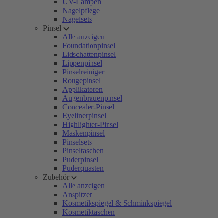
UV-Lampen
Nagelpflege
Nagelsets
Pinsel
Alle anzeigen
Foundationpinsel
Lidschattenpinsel
Lippenpinsel
Pinselreiniger
Rougepinsel
Applikatoren
Augenbrauenpinsel
Concealer-Pinsel
Eyelinerpinsel
Highlighter-Pinsel
Maskenpinsel
Pinselsets
Pinseltaschen
Puderpinsel
Puderquasten
Zubehör
Alle anzeigen
Anspitzer
Kosmetikspiegel & Schminkspiegel
Kosmetiktaschen