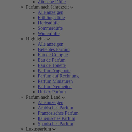
Zitrische Düfte
Parfum nach Jahreszeit
Alle anzeigen
Frühlingsdüfte
Herbstdüfte
Sommerdüfte
Winterdüfte
Highlights
Alle anzeigen
Beliebtes Parfum
Eau de Cologne
Eau de Parfum
Eau de Toilette
Parfum Angebote
Parfum auf Rechnung
Parfum Miniaturen
Parfum Neuheiten
Unisex Parfum
Parfum nach Land
Alle anzeigen
Arabisches Parfum
Französisches Parfum
Italienisches Parfum
Spanisches Parfum
Luxusparfum