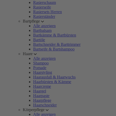
Rasierschaum
Rasierseife
Rasiersets Herren
Rasierständer
Bartpflege
Alle anzeigen
Bartbalsam
Bartkämme & Bartbürsten
Bartöle
Bartschneider & Barttrimmer
Bartseife & Bartshampoo
Haare
Alle anzeigen
Shampoo
Pomade
Haarstyling
Haarausfall & Haarwuchs
Haarbürsten & Kämme
Haarcreme
Haargel
Haarpaste
Haarpflege
Haarschneider
Körperpflege
Alle anzeigen