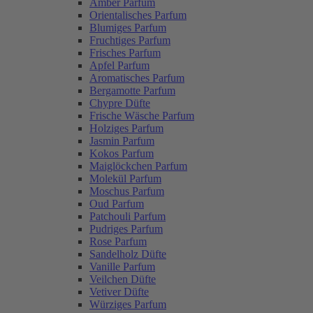
Amber Parfum
Orientalisches Parfum
Blumiges Parfum
Fruchtiges Parfum
Frisches Parfum
Apfel Parfum
Aromatisches Parfum
Bergamotte Parfum
Chypre Düfte
Frische Wäsche Parfum
Holziges Parfum
Jasmin Parfum
Kokos Parfum
Maiglöckchen Parfum
Molekül Parfum
Moschus Parfum
Oud Parfum
Patchouli Parfum
Pudriges Parfum
Rose Parfum
Sandelholz Düfte
Vanille Parfum
Veilchen Düfte
Vetiver Düfte
Würziges Parfum