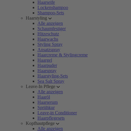
Haarseife
Lockenshampoo
Shampoo-Sets
Haarstyling
Alle anzeigen
Schaumfestiger
Hitzeschutz
Haarwachs
Styling Spray
Ansatzspray
Haarcreme & Stylingcreme
Haargel
Haarpuder
Haarspray
Haarstyling-Sets
Sea Salt Spray
Leave-In Pflege
Alle anzeigen
Haaröl
Haarserum
Sprühkur
Leave-in Conditioner
Haarpflegesets
Kopfhautpflege
Alle anzeigen