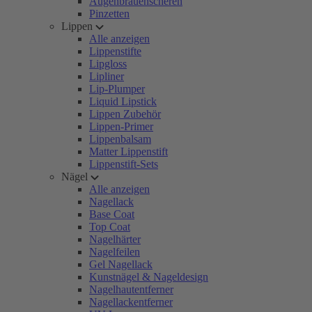
Augenbrauenscheren
Pinzetten
Lippen
Alle anzeigen
Lippenstifte
Lipgloss
Lipliner
Lip-Plumper
Liquid Lipstick
Lippen Zubehör
Lippen-Primer
Lippenbalsam
Matter Lippenstift
Lippenstift-Sets
Nägel
Alle anzeigen
Nagellack
Base Coat
Top Coat
Nagelhärter
Nagelfeilen
Gel Nagellack
Kunstnägel & Nageldesign
Nagelhautentferner
Nagellackentferner