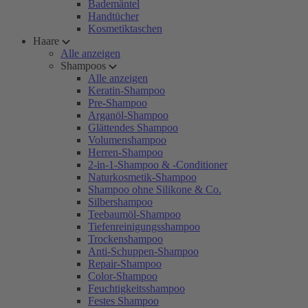
Bademäntel
Handtücher
Kosmetiktaschen
Haare
Alle anzeigen
Shampoos
Alle anzeigen
Keratin-Shampoo
Pre-Shampoo
Arganöl-Shampoo
Glättendes Shampoo
Volumenshampoo
Herren-Shampoo
2-in-1-Shampoo & -Conditioner
Naturkosmetik-Shampoo
Shampoo ohne Silikone & Co.
Silbershampoo
Teebaumöl-Shampoo
Tiefenreinigungsshampoo
Trockenshampoo
Anti-Schuppen-Shampoo
Repair-Shampoo
Color-Shampoo
Feuchtigkeitsshampoo
Festes Shampoo