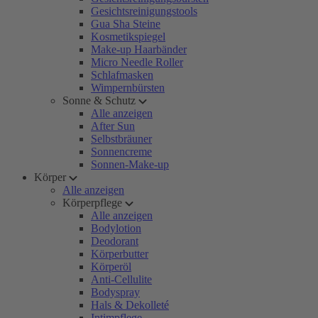
Gesichtsreinigungstools
Gua Sha Steine
Kosmetikspiegel
Make-up Haarbänder
Micro Needle Roller
Schlafmasken
Wimpernbürsten
Sonne & Schutz
Alle anzeigen
After Sun
Selbstbräuner
Sonnencreme
Sonnen-Make-up
Körper
Alle anzeigen
Körperpflege
Alle anzeigen
Bodylotion
Deodorant
Körperbutter
Körperöl
Anti-Cellulite
Bodyspray
Hals & Dekolleté
Intimpflege