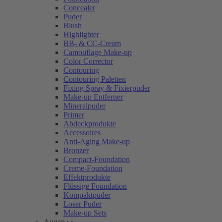
Concealer
Puder
Blush
Highlighter
BB- & CC-Cream
Camouflage Make-up
Color Corrector
Contouring
Contouring Paletten
Fixing Spray & Fixierpuder
Make-up Entferner
Mineralpuder
Primer
Abdeckprodukte
Accessoires
Anti-Aging Make-up
Bronzer
Compact-Foundation
Creme-Foundation
Effektprodukte
Flüssige Foundation
Kompaktpuder
Loser Puder
Make-up Sets
Augen