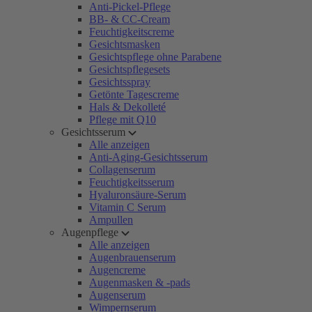
Anti-Pickel-Pflege
BB- & CC-Cream
Feuchtigkeitscreme
Gesichtsmasken
Gesichtspflege ohne Parabene
Gesichtspflegesets
Gesichtsspray
Getönte Tagescreme
Hals & Dekolleté
Pflege mit Q10
Gesichtsserum
Alle anzeigen
Anti-Aging-Gesichtsserum
Collagenserum
Feuchtigkeitsserum
Hyaluronsäure-Serum
Vitamin C Serum
Ampullen
Augenpflege
Alle anzeigen
Augenbrauenserum
Augencreme
Augenmasken & -pads
Augenserum
Wimpernserum