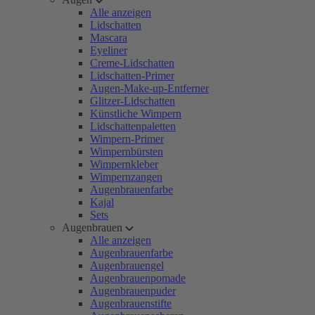
Alle anzeigen
Lidschatten
Mascara
Eyeliner
Creme-Lidschatten
Lidschatten-Primer
Augen-Make-up-Entferner
Glitzer-Lidschatten
Künstliche Wimpern
Lidschattenpaletten
Wimpern-Primer
Wimpernbürsten
Wimpernkleber
Wimpernzangen
Augenbrauenfarbe
Kajal
Sets
Augenbrauen
Alle anzeigen
Augenbrauenfarbe
Augenbrauengel
Augenbrauenpomade
Augenbrauenpuder
Augenbrauenstifte