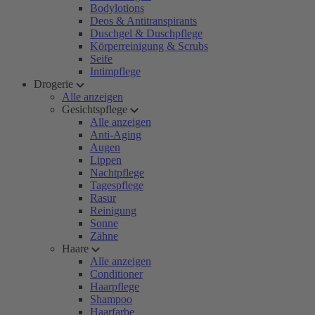
Bodylotions
Deos & Antitranspirants
Duschgel & Duschpflege
Körperreinigung & Scrubs
Seife
Intimpflege
Drogerie
Alle anzeigen
Gesichtspflege
Alle anzeigen
Anti-Aging
Augen
Lippen
Nachtpflege
Tagespflege
Rasur
Reinigung
Sonne
Zähne
Haare
Alle anzeigen
Conditioner
Haarpflege
Shampoo
Haarfarbe