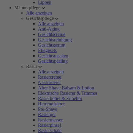
Lippen
Männerpflege
Alle anzeigen
Gesichtspflege
Alle anzeigen
Anti-Aging
Gesichtscreme
Gesichtsreinigung
Gesichtsserum
Pflegesets
Gesichtsmasken
Gesichtspeeling
Rasur
Alle anzeigen
Rasiercreme
Nassrasierer
After Shave Balsam & Lotion
Elektrische Rasierer & Trimmer
Rasierhobel & Zubehör
Herrenrasierer
Pre-Shave
Rasiergel
Rasiermesser
Rasierpinsel
Rasierschale