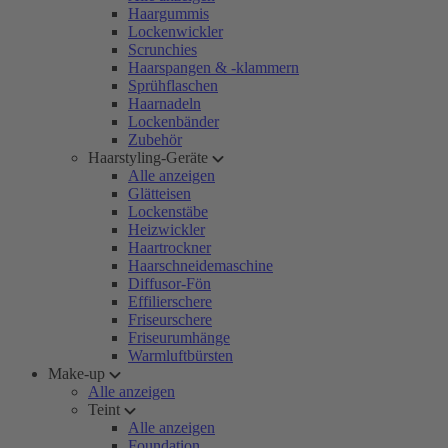
Haargummis
Lockenwickler
Scrunchies
Haarspangen & -klammern
Sprühflaschen
Haarnadeln
Lockenbänder
Zubehör
Haarstyling-Geräte
Alle anzeigen
Glätteisen
Lockenstäbe
Heizwickler
Haartrockner
Haarschneidemaschine
Diffusor-Fön
Effilierschere
Friseurschere
Friseurumhänge
Warmluftbürsten
Make-up
Alle anzeigen
Teint
Alle anzeigen
Foundation