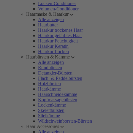
Locken-Conditioner
Volumen-Conditioner
Haarmaske & Haarkur
Alle anzeigen
Haarbutter
Haarkur trockenes Haar
Haarkur gefärbtes Haar
Haarkur Feuchtigkeit
Haarkur Keratin
Haarkur Locken
Haarbürsten & Kämme
Alle anzeigen
Rundbürsten
Detangler-Bürsten
Flach- & Paddelbürsten
Holzbürsten
Haarkämme
Haarschneidekämme
Kopfmassagebürsten
Lockenkämme
Skelettbürsten
Stielkämme
Wildschweinborsten-Bürsten
Haar-Accessoires
Alle anzeigen