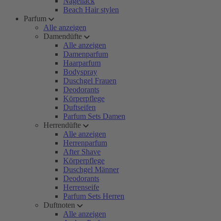
Nagellack
Beach Hair stylen
Parfum
Alle anzeigen
Damendüfte
Alle anzeigen
Damenparfum
Haarparfum
Bodyspray
Duschgel Frauen
Deodorants
Körperpflege
Duftseifen
Parfum Sets Damen
Herrendüfte
Alle anzeigen
Herrenparfum
After Shave
Körperpflege
Duschgel Männer
Deodorants
Herrenseife
Parfum Sets Herren
Duftnoten
Alle anzeigen