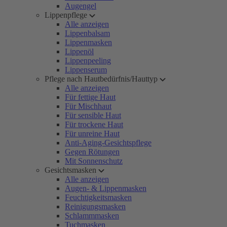
Augengel
Lippenpflege
Alle anzeigen
Lippenbalsam
Lippenmasken
Lippenöl
Lippenpeeling
Lippenserum
Pflege nach Hautbedürfnis/Hauttyp
Alle anzeigen
Für fettige Haut
Für Mischhaut
Für sensible Haut
Für trockene Haut
Für unreine Haut
Anti-Aging-Gesichtspflege
Gegen Rötungen
Mit Sonnenschutz
Gesichtsmasken
Alle anzeigen
Augen- & Lippenmasken
Feuchtigkeitsmasken
Reinigungsmasken
Schlammmasken
Tuchmasken