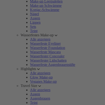
Make-up Leerpaletten
Make-up Schwämme
Konjac-Schwämme
Nägel
Augen
Lippen
Sets
Teint
Wasserfestes Make-up
Alle anzeigen
Wasserfeste Eyeliner
Wasserfeste Foundation
Wasserfeste Mascara
Wasserfester Concealer
Wasserfester Lidschatten
Wasserfeste Augenbrauenstifte
Highlights
Alle anzeigen
Glow Make-up
Veganes Make-up
Travel Size
Alle anzeigen
Augen
Augenbrauen
Teint