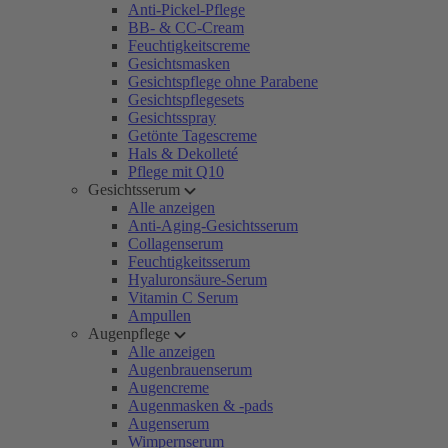
Anti-Pickel-Pflege
BB- & CC-Cream
Feuchtigkeitscreme
Gesichtsmasken
Gesichtspflege ohne Parabene
Gesichtspflegesets
Gesichtsspray
Getönte Tagescreme
Hals & Dekolleté
Pflege mit Q10
Gesichtsserum
Alle anzeigen
Anti-Aging-Gesichtsserum
Collagenserum
Feuchtigkeitsserum
Hyaluronsäure-Serum
Vitamin C Serum
Ampullen
Augenpflege
Alle anzeigen
Augenbrauenserum
Augencreme
Augenmasken & -pads
Augenserum
Wimpernserum