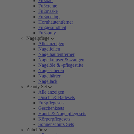
Fußbad
Fußcreme
Fußmaske
Fußpeeling
Hornhautentferner
Fußgesundheit
Fußspray
Nagelpflege
Alle anzeigen
Nagelfeilen
Nagelhautentferner
Nagelknipser & -zangen
Nagelöle & -pflegestifte
Nagelscheren
Nagelhärter
Nagellack
Beauty Set
Alle anzeigen
Dusch- & Badesets
Fußpflegesets
Geschenksets
Hand- & Nagelpflegesets
Körperpflegesets
Sonnenschutz-Sets
Zubehör