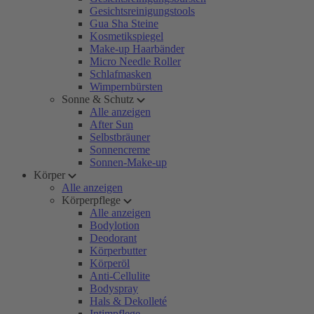
Gesichtsreinigungstools
Gua Sha Steine
Kosmetikspiegel
Make-up Haarbänder
Micro Needle Roller
Schlafmasken
Wimpernbürsten
Sonne & Schutz
Alle anzeigen
After Sun
Selbstbräuner
Sonnencreme
Sonnen-Make-up
Körper
Alle anzeigen
Körperpflege
Alle anzeigen
Bodylotion
Deodorant
Körperbutter
Körperöl
Anti-Cellulite
Bodyspray
Hals & Dekolleté
Intimpflege