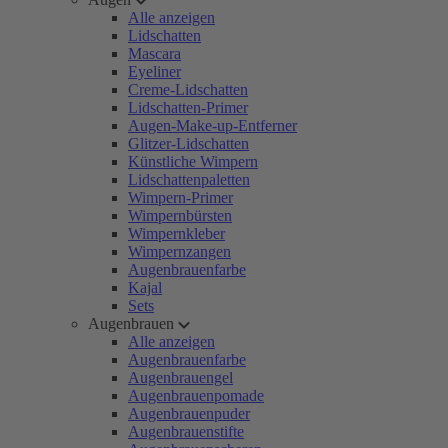
Alle anzeigen
Lidschatten
Mascara
Eyeliner
Creme-Lidschatten
Lidschatten-Primer
Augen-Make-up-Entferner
Glitzer-Lidschatten
Künstliche Wimpern
Lidschattenpaletten
Wimpern-Primer
Wimpernbürsten
Wimpernkleber
Wimpernzangen
Augenbrauenfarbe
Kajal
Sets
Augenbrauen
Alle anzeigen
Augenbrauenfarbe
Augenbrauengel
Augenbrauenpomade
Augenbrauenpuder
Augenbrauenstifte