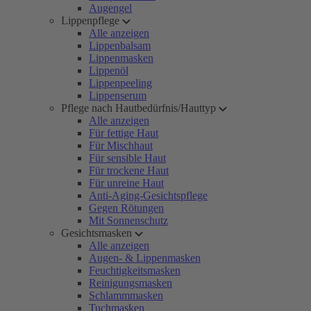
Augengel
Lippenpflege
Alle anzeigen
Lippenbalsam
Lippenmasken
Lippenöl
Lippenpeeling
Lippenserum
Pflege nach Hautbedürfnis/Hauttyp
Alle anzeigen
Für fettige Haut
Für Mischhaut
Für sensible Haut
Für trockene Haut
Für unreine Haut
Anti-Aging-Gesichtspflege
Gegen Rötungen
Mit Sonnenschutz
Gesichtsmasken
Alle anzeigen
Augen- & Lippenmasken
Feuchtigkeitsmasken
Reinigungsmasken
Schlammmasken
Tuchmasken