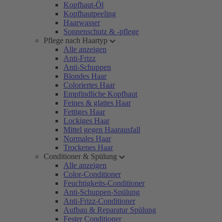
Kopfhaut-Öl
Kopfhautpeeling
Haarwasser
Sonnenschutz & -pflege
Pflege nach Haartyp
Alle anzeigen
Anti-Frizz
Anti-Schuppen
Blondes Haar
Coloriertes Haar
Empfindliche Kopfhaut
Feines & glattes Haar
Fettiges Haar
Lockiges Haar
Mittel gegen Haarausfall
Normales Haar
Trockenes Haar
Conditioner & Spülung
Alle anzeigen
Color-Conditioner
Feuchtigkeits-Conditioner
Anti-Schuppen-Spülung
Anti-Frizz-Conditioner
Aufbau & Reparatur Spülung
Fester Conditioner