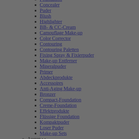
Concealer
Puder
Blush
Highlighter
BB- & CC-Cream
Camouflage Make-up
Color Corrector
Contouring
Contouring Paletten
Fixing Spray & Fixierpuder
Make-up Entferner
Mineralpuder
Primer
Abdeckprodukte
Accessoires
Anti-Aging Make-up
Bronzer
Compact-Foundation
Creme-Foundation
Effektprodukte
Flüssige Foundation
Kompaktpuder
Loser Puder
Make-up Sets
Augen