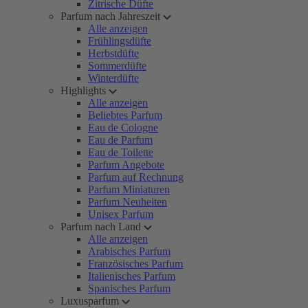
Zitrische Düfte
Parfum nach Jahreszeit
Alle anzeigen
Frühlingsdüfte
Herbstdüfte
Sommerdüfte
Winterdüfte
Highlights
Alle anzeigen
Beliebtes Parfum
Eau de Cologne
Eau de Parfum
Eau de Toilette
Parfum Angebote
Parfum auf Rechnung
Parfum Miniaturen
Parfum Neuheiten
Unisex Parfum
Parfum nach Land
Alle anzeigen
Arabisches Parfum
Französisches Parfum
Italienisches Parfum
Spanisches Parfum
Luxusparfum