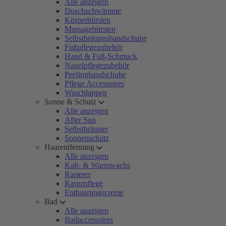
Alle anzeigen
Duschschwämme
Körperbürsten
Massagebürsten
Selbstbräungshandschuhe
Fußpflegezubehör
Hand & Fuß-Schmuck
Nagelpflegezubehör
Peelinghandschuhe
Pflege Accessoires
Waschlappen
Sonne & Schutz
Alle anzeigen
After Sun
Selbstbräuner
Sonnenschutz
Haarentfernung
Alle anzeigen
Kalt- & Warmwachs
Rasierer
Rasurpflege
Enthaarungscreme
Bad
Alle anzeigen
Badaccessoires