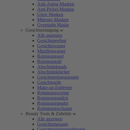
Anti-Aging-Masken
Anti-Pickel-Masken
Glow Masken
Mitesser-Masken
Overnight Maske
Gesichtsreinigung
Alle anzeigen
Gesichtspeeling
Gesichtswasser
Mizellenwasser
Reinigungsgel
Reinigungsöl
Abschminkpads
Abschminktücher
Gesichtsreinigungssets
Gesichtsseife
Make-up-Entferner
Reinigungscreme
Reinigungsmilch
Reinigungspuder
Reinigungsschaum
Beauty Tools & Zubehör
Alle anzeigen
Gesichtsmassage
Gesichtsreinigungsbürsten