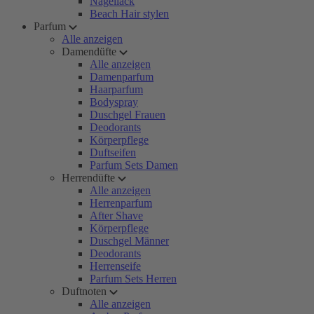
Nagellack
Beach Hair stylen
Parfum
Alle anzeigen
Damendüfte
Alle anzeigen
Damenparfum
Haarparfum
Bodyspray
Duschgel Frauen
Deodorants
Körperpflege
Duftseifen
Parfum Sets Damen
Herrendüfte
Alle anzeigen
Herrenparfum
After Shave
Körperpflege
Duschgel Männer
Deodorants
Herrenseife
Parfum Sets Herren
Duftnoten
Alle anzeigen