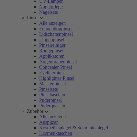
UV-Lampen
Nagelpflege
Nagelsets
Pinsel
Alle anzeigen
Foundationpinsel
Lidschattenpinsel
Lippenpinsel
Pinselreiniger
Rougepinsel
Applikatoren
Augenbrauenpinsel
Concealer-Pinsel
Eyelinerpinsel
Highlighter-Pinsel
Maskenpinsel
Pinselsets
Pinseltaschen
Puderpinsel
Puderquasten
Zubehör
Alle anzeigen
Anspitzer
Kosmetikspiegel & Schminkspiegel
Kosmetiktaschen