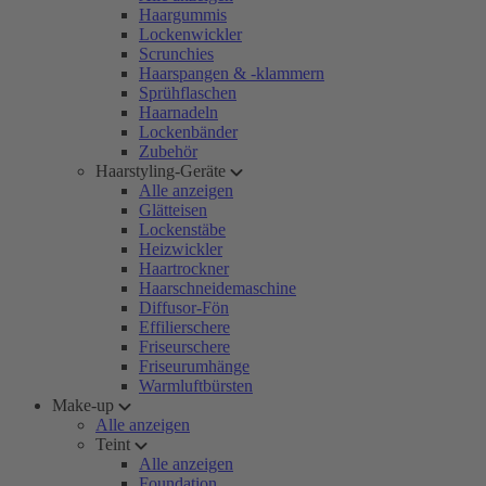
Haargummis
Lockenwickler
Scrunchies
Haarspangen & -klammern
Sprühflaschen
Haarnadeln
Lockenbänder
Zubehör
Haarstyling-Geräte
Alle anzeigen
Glätteisen
Lockenstäbe
Heizwickler
Haartrockner
Haarschneidemaschine
Diffusor-Fön
Effilierschere
Friseurschere
Friseurumhänge
Warmluftbürsten
Make-up
Alle anzeigen
Teint
Alle anzeigen
Foundation