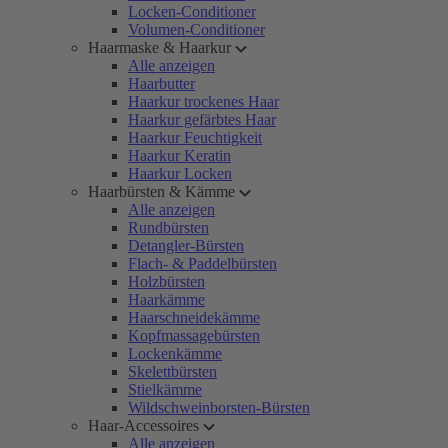
Locken-Conditioner
Volumen-Conditioner
Haarmaske & Haarkur
Alle anzeigen
Haarbutter
Haarkur trockenes Haar
Haarkur gefärbtes Haar
Haarkur Feuchtigkeit
Haarkur Keratin
Haarkur Locken
Haarbürsten & Kämme
Alle anzeigen
Rundbürsten
Detangler-Bürsten
Flach- & Paddelbürsten
Holzbürsten
Haarkämme
Haarschneidekämme
Kopfmassagebürsten
Lockenkämme
Skelettbürsten
Stielkämme
Wildschweinborsten-Bürsten
Haar-Accessoires
Alle anzeigen