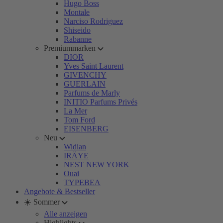
Hugo Boss
Montale
Narciso Rodriguez
Shiseido
Rabanne
Premiummarken
DIOR
Yves Saint Laurent
GIVENCHY
GUERLAIN
Parfums de Marly
INITIO Parfums Privés
La Mer
Tom Ford
EISENBERG
Neu
Widian
IRÄYE
NEST NEW YORK
Ouai
TYPEBEA
Angebote & Bestseller
☀️ Sommer
Alle anzeigen
Highlights