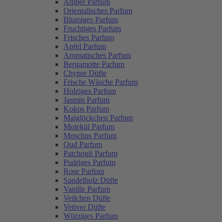
Amber Parfum
Orientalisches Parfum
Blumiges Parfum
Fruchtiges Parfum
Frisches Parfum
Apfel Parfum
Aromatisches Parfum
Bergamotte Parfum
Chypre Düfte
Frische Wäsche Parfum
Holziges Parfum
Jasmin Parfum
Kokos Parfum
Maiglöckchen Parfum
Molekül Parfum
Moschus Parfum
Oud Parfum
Patchouli Parfum
Pudriges Parfum
Rose Parfum
Sandelholz Düfte
Vanille Parfum
Veilchen Düfte
Vetiver Düfte
Würziges Parfum