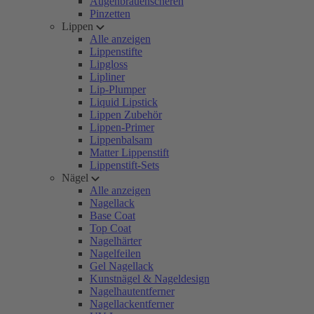
Augenbrauenscheren
Pinzetten
Lippen
Alle anzeigen
Lippenstifte
Lipgloss
Lipliner
Lip-Plumper
Liquid Lipstick
Lippen Zubehör
Lippen-Primer
Lippenbalsam
Matter Lippenstift
Lippenstift-Sets
Nägel
Alle anzeigen
Nagellack
Base Coat
Top Coat
Nagelhärter
Nagelfeilen
Gel Nagellack
Kunstnägel & Nageldesign
Nagelhautentferner
Nagellackentferner