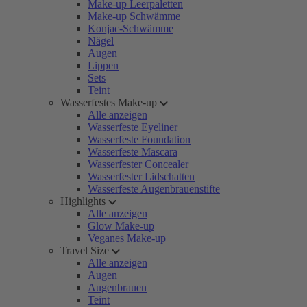
Make-up Leerpaletten
Make-up Schwämme
Konjac-Schwämme
Nägel
Augen
Lippen
Sets
Teint
Wasserfestes Make-up
Alle anzeigen
Wasserfeste Eyeliner
Wasserfeste Foundation
Wasserfeste Mascara
Wasserfester Concealer
Wasserfester Lidschatten
Wasserfeste Augenbrauenstifte
Highlights
Alle anzeigen
Glow Make-up
Veganes Make-up
Travel Size
Alle anzeigen
Augen
Augenbrauen
Teint