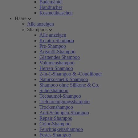
Bademäntel
Handtücher
Kosmetiktaschen
Haare
Alle anzeigen
Shampoos
Alle anzeigen
Keratin-Shampoo
Pre-Shampoo
Arganöl-Shampoo
Glättendes Shampoo
Volumenshampoo
Herren-Shampoo
2-in-1-Shampoo & -Conditioner
Naturkosmetik-Shampoo
Shampoo ohne Silikone & Co.
Silbershampoo
Teebaumöl-Shampoo
Tiefenreinigungsshampoo
Trockenshampoo
Anti-Schuppen-Shampoo
Repair-Shampoo
Color-Shampoo
Feuchtigkeitsshampoo
Festes Shampoo