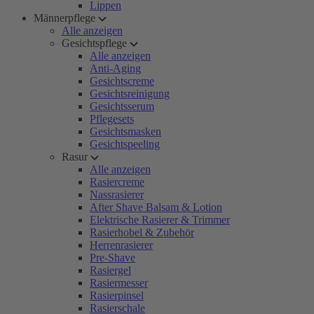
Lippen
Männerpflege
Alle anzeigen
Gesichtspflege
Alle anzeigen
Anti-Aging
Gesichtscreme
Gesichtsreinigung
Gesichtsserum
Pflegesets
Gesichtsmasken
Gesichtspeeling
Rasur
Alle anzeigen
Rasiercreme
Nassrasierer
After Shave Balsam & Lotion
Elektrische Rasierer & Trimmer
Rasierhobel & Zubehör
Herrenrasierer
Pre-Shave
Rasiergel
Rasiermesser
Rasierpinsel
Rasierschale