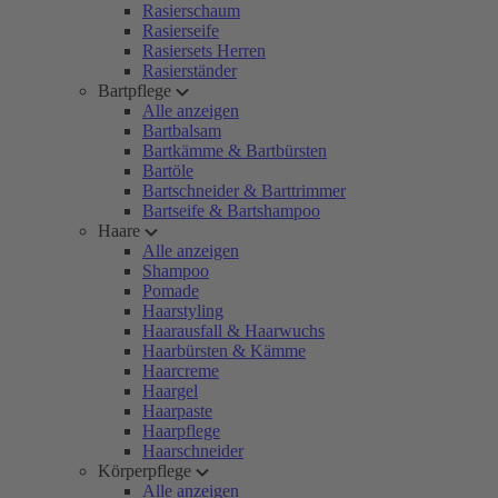
Rasierschaum
Rasierseife
Rasiersets Herren
Rasierständer
Bartpflege
Alle anzeigen
Bartbalsam
Bartkämme & Bartbürsten
Bartöle
Bartschneider & Barttrimmer
Bartseife & Bartshampoo
Haare
Alle anzeigen
Shampoo
Pomade
Haarstyling
Haarausfall & Haarwuchs
Haarbürsten & Kämme
Haarcreme
Haargel
Haarpaste
Haarpflege
Haarschneider
Körperpflege
Alle anzeigen