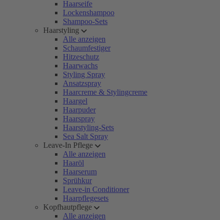
Haarseife
Lockenshampoo
Shampoo-Sets
Haarstyling
Alle anzeigen
Schaumfestiger
Hitzeschutz
Haarwachs
Styling Spray
Ansatzspray
Haarcreme & Stylingcreme
Haargel
Haarpuder
Haarspray
Haarstyling-Sets
Sea Salt Spray
Leave-In Pflege
Alle anzeigen
Haaröl
Haarserum
Sprühkur
Leave-in Conditioner
Haarpflegesets
Kopfhautpflege
Alle anzeigen