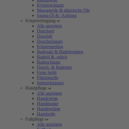
Körperschaum
Massageöle & ätherische Öle
Sauna-Öl & -Aufguss
Körperreinigung
Alle anzeigen
Duschgel
Duschöl
Duschschaum
Körperpeeling
Badesalz & Badebomben
Badeöl & -milch
Badeschaum
Dusch- & Badesets
Feste Seife
Flüssigseife
Intimreinigung
Handpflege
Alle anzeigen
Handcreme
Handmaske
Handpeeling
Handseife
Fußpflege
Alle anzeigen