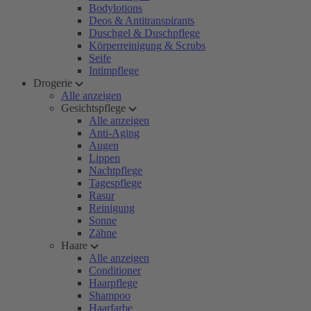
Bodylotions
Deos & Antitranspirants
Duschgel & Duschpflege
Körperreinigung & Scrubs
Seife
Intimpflege
Drogerie
Alle anzeigen
Gesichtspflege
Alle anzeigen
Anti-Aging
Augen
Lippen
Nachtpflege
Tagespflege
Rasur
Reinigung
Sonne
Zähne
Haare
Alle anzeigen
Conditioner
Haarpflege
Shampoo
Haarfarbe