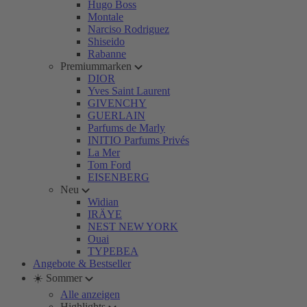
Hugo Boss
Montale
Narciso Rodriguez
Shiseido
Rabanne
Premiummarken
DIOR
Yves Saint Laurent
GIVENCHY
GUERLAIN
Parfums de Marly
INITIO Parfums Privés
La Mer
Tom Ford
EISENBERG
Neu
Widian
IRÄYE
NEST NEW YORK
Ouai
TYPEBEA
Angebote & Bestseller
☀️ Sommer
Alle anzeigen
Highlights