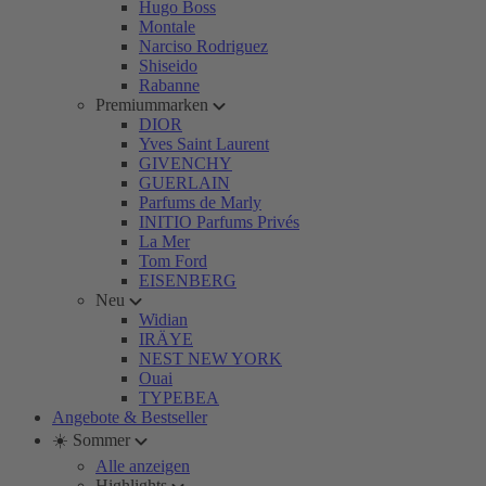
Hugo Boss
Montale
Narciso Rodriguez
Shiseido
Rabanne
Premiummarken
DIOR
Yves Saint Laurent
GIVENCHY
GUERLAIN
Parfums de Marly
INITIO Parfums Privés
La Mer
Tom Ford
EISENBERG
Neu
Widian
IRÄYE
NEST NEW YORK
Ouai
TYPEBEA
Angebote & Bestseller
☀️ Sommer
Alle anzeigen
Highlights