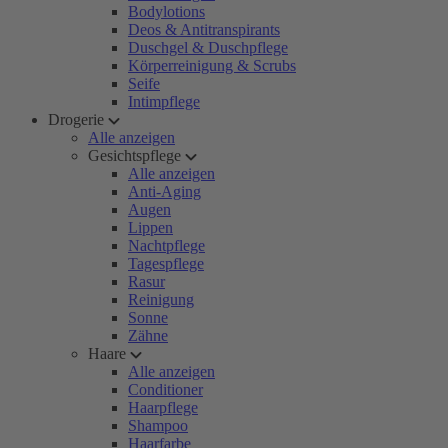
Bodylotions
Deos & Antitranspirants
Duschgel & Duschpflege
Körperreinigung & Scrubs
Seife
Intimpflege
Drogerie
Alle anzeigen
Gesichtspflege
Alle anzeigen
Anti-Aging
Augen
Lippen
Nachtpflege
Tagespflege
Rasur
Reinigung
Sonne
Zähne
Haare
Alle anzeigen
Conditioner
Haarpflege
Shampoo
Haarfarbe