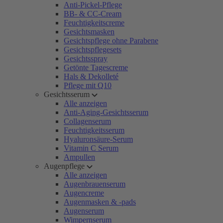
Anti-Pickel-Pflege
BB- & CC-Cream
Feuchtigkeitscreme
Gesichtsmasken
Gesichtspflege ohne Parabene
Gesichtspflegesets
Gesichtsspray
Getönte Tagescreme
Hals & Dekolleté
Pflege mit Q10
Gesichtsserum
Alle anzeigen
Anti-Aging-Gesichtsserum
Collagenserum
Feuchtigkeitsserum
Hyaluronsäure-Serum
Vitamin C Serum
Ampullen
Augenpflege
Alle anzeigen
Augenbrauenserum
Augencreme
Augenmasken & -pads
Augenserum
Wimpernserum