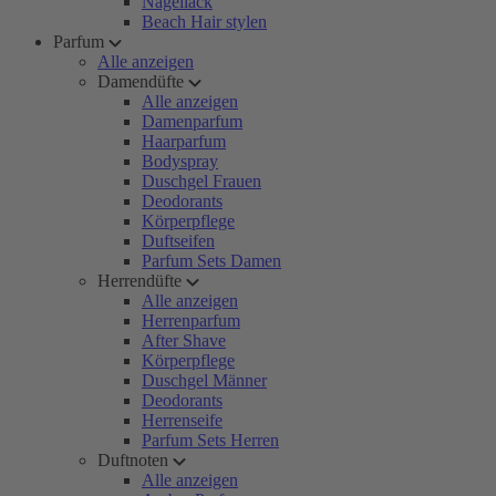
Nagellack
Beach Hair stylen
Parfum
Alle anzeigen
Damendüfte
Alle anzeigen
Damenparfum
Haarparfum
Bodyspray
Duschgel Frauen
Deodorants
Körperpflege
Duftseifen
Parfum Sets Damen
Herrendüfte
Alle anzeigen
Herrenparfum
After Shave
Körperpflege
Duschgel Männer
Deodorants
Herrenseife
Parfum Sets Herren
Duftnoten
Alle anzeigen