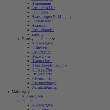
Haargummis
Lockenwickler
Scrunchies
Haarspangen & -klammern
Sprühflaschen
Haarnadeln
Lockenbänder
Zubehör
Haarstyling-Geräte
Alle anzeigen
Glätteisen
Lockenstäbe
Heizwickler
Haartrockner
Haarschneidemaschine
Diffusor-Fön
Effilierschere
Friseurschere
Friseurumhänge
Warmluftbürsten
Make-up
Alle anzeigen
Teint
Alle anzeigen
Foundation