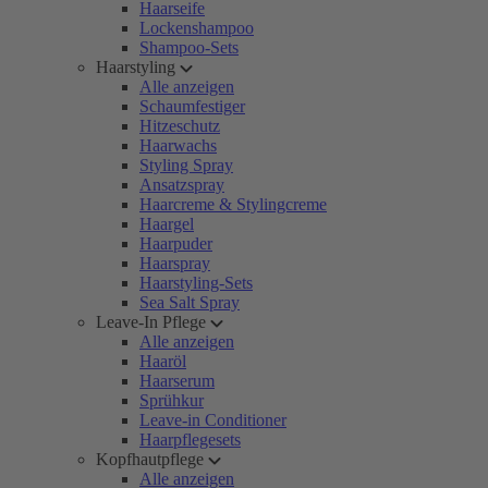
Haarseife
Lockenshampoo
Shampoo-Sets
Haarstyling
Alle anzeigen
Schaumfestiger
Hitzeschutz
Haarwachs
Styling Spray
Ansatzspray
Haarcreme & Stylingcreme
Haargel
Haarpuder
Haarspray
Haarstyling-Sets
Sea Salt Spray
Leave-In Pflege
Alle anzeigen
Haaröl
Haarserum
Sprühkur
Leave-in Conditioner
Haarpflegesets
Kopfhautpflege
Alle anzeigen