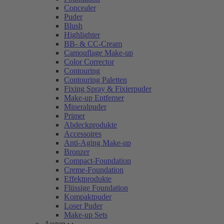
Concealer
Puder
Blush
Highlighter
BB- & CC-Cream
Camouflage Make-up
Color Corrector
Contouring
Contouring Paletten
Fixing Spray & Fixierpuder
Make-up Entferner
Mineralpuder
Primer
Abdeckprodukte
Accessoires
Anti-Aging Make-up
Bronzer
Compact-Foundation
Creme-Foundation
Effektprodukte
Flüssige Foundation
Kompaktpuder
Loser Puder
Make-up Sets
Augen