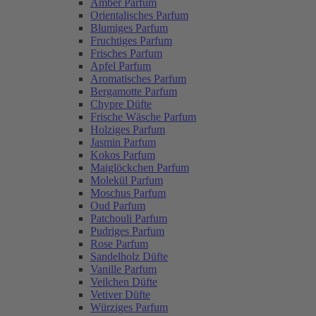
Amber Parfum
Orientalisches Parfum
Blumiges Parfum
Fruchtiges Parfum
Frisches Parfum
Apfel Parfum
Aromatisches Parfum
Bergamotte Parfum
Chypre Düfte
Frische Wäsche Parfum
Holziges Parfum
Jasmin Parfum
Kokos Parfum
Maiglöckchen Parfum
Molekül Parfum
Moschus Parfum
Oud Parfum
Patchouli Parfum
Pudriges Parfum
Rose Parfum
Sandelholz Düfte
Vanille Parfum
Veilchen Düfte
Vetiver Düfte
Würziges Parfum