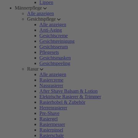
Lippen
Männerpflege
Alle anzeigen
Gesichtspflege
Alle anzeigen
Anti-Aging
Gesichtscreme
Gesichtsreinigung
Gesichtsserum
Pflegesets
Gesichtsmasken
Gesichtspeeling
Rasur
Alle anzeigen
Rasiercreme
Nassrasierer
After Shave Balsam & Lotion
Elektrische Rasierer & Trimmer
Rasierhobel & Zubehör
Herrenrasierer
Pre-Shave
Rasiergel
Rasiermesser
Rasierpinsel
Rasierschale