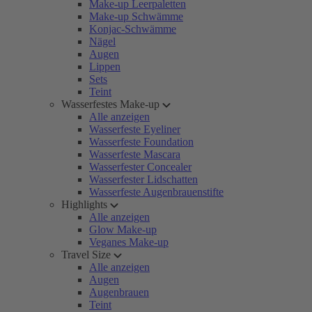
Make-up Leerpaletten
Make-up Schwämme
Konjac-Schwämme
Nägel
Augen
Lippen
Sets
Teint
Wasserfestes Make-up
Alle anzeigen
Wasserfeste Eyeliner
Wasserfeste Foundation
Wasserfeste Mascara
Wasserfester Concealer
Wasserfester Lidschatten
Wasserfeste Augenbrauenstifte
Highlights
Alle anzeigen
Glow Make-up
Veganes Make-up
Travel Size
Alle anzeigen
Augen
Augenbrauen
Teint