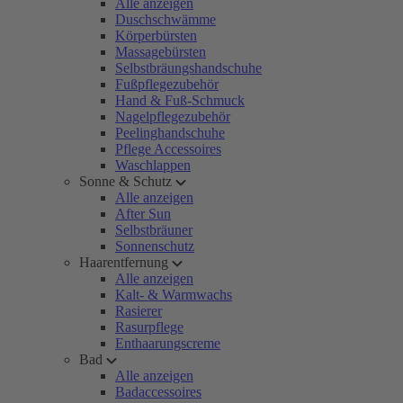
Alle anzeigen
Duschschwämme
Körperbürsten
Massagebürsten
Selbstbräungshandschuhe
Fußpflegezubehör
Hand & Fuß-Schmuck
Nagelpflegezubehör
Peelinghandschuhe
Pflege Accessoires
Waschlappen
Sonne & Schutz
Alle anzeigen
After Sun
Selbstbräuner
Sonnenschutz
Haarentfernung
Alle anzeigen
Kalt- & Warmwachs
Rasierer
Rasurpflege
Enthaarungscreme
Bad
Alle anzeigen
Badaccessoires