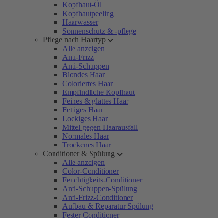
Kopfhaut-Öl
Kopfhautpeeling
Haarwasser
Sonnenschutz & -pflege
Pflege nach Haartyp
Alle anzeigen
Anti-Frizz
Anti-Schuppen
Blondes Haar
Coloriertes Haar
Empfindliche Kopfhaut
Feines & glattes Haar
Fettiges Haar
Lockiges Haar
Mittel gegen Haarausfall
Normales Haar
Trockenes Haar
Conditioner & Spülung
Alle anzeigen
Color-Conditioner
Feuchtigkeits-Conditioner
Anti-Schuppen-Spülung
Anti-Frizz-Conditioner
Aufbau & Reparatur Spülung
Fester Conditioner