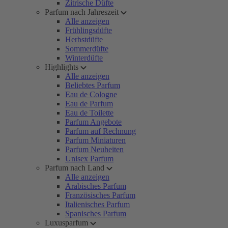
Zitrische Düfte
Parfum nach Jahreszeit
Alle anzeigen
Frühlingsdüfte
Herbstdüfte
Sommerdüfte
Winterdüfte
Highlights
Alle anzeigen
Beliebtes Parfum
Eau de Cologne
Eau de Parfum
Eau de Toilette
Parfum Angebote
Parfum auf Rechnung
Parfum Miniaturen
Parfum Neuheiten
Unisex Parfum
Parfum nach Land
Alle anzeigen
Arabisches Parfum
Französisches Parfum
Italienisches Parfum
Spanisches Parfum
Luxusparfum