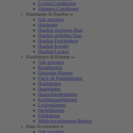
Locken-Conditioner
Volumen-Conditioner
Haarmaske & Haarkur
Alle anzeigen
Haarbutter
Haarkur trockenes Haar
Haarkur gefärbtes Haar
Haarkur Feuchtigkeit
Haarkur Keratin
Haarkur Locken
Haarbürsten & Kämme
Alle anzeigen
Rundbürsten
Detangler-Bürsten
Flach- & Paddelbürsten
Holzbürsten
Haarkämme
Haarschneidekämme
Kopfmassagebürsten
Lockenkämme
Skelettbürsten
Stielkämme
Wildschweinborsten-Bürsten
Haar-Accessoires
Alle anzeigen