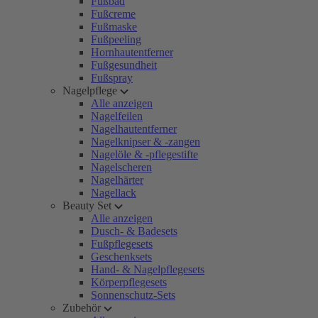
Fußbad
Fußcreme
Fußmaske
Fußpeeling
Hornhautentferner
Fußgesundheit
Fußspray
Nagelpflege
Alle anzeigen
Nagelfeilen
Nagelhautentferner
Nagelknipser & -zangen
Nagelöle & -pflegestifte
Nagelscheren
Nagelhärter
Nagellack
Beauty Set
Alle anzeigen
Dusch- & Badesets
Fußpflegesets
Geschenksets
Hand- & Nagelpflegesets
Körperpflegesets
Sonnenschutz-Sets
Zubehör