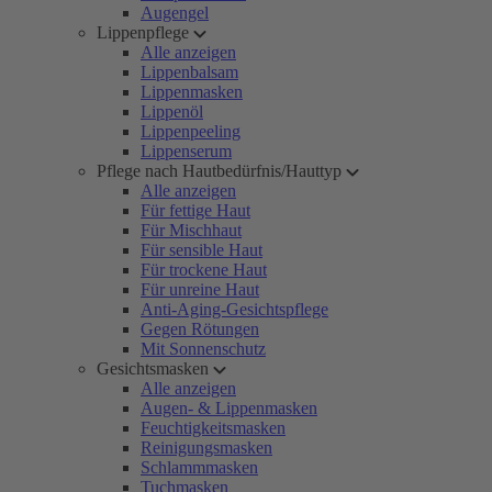
Augengel
Lippenpflege
Alle anzeigen
Lippenbalsam
Lippenmasken
Lippenöl
Lippenpeeling
Lippenserum
Pflege nach Hautbedürfnis/Hauttyp
Alle anzeigen
Für fettige Haut
Für Mischhaut
Für sensible Haut
Für trockene Haut
Für unreine Haut
Anti-Aging-Gesichtspflege
Gegen Rötungen
Mit Sonnenschutz
Gesichtsmasken
Alle anzeigen
Augen- & Lippenmasken
Feuchtigkeitsmasken
Reinigungsmasken
Schlammmasken
Tuchmasken