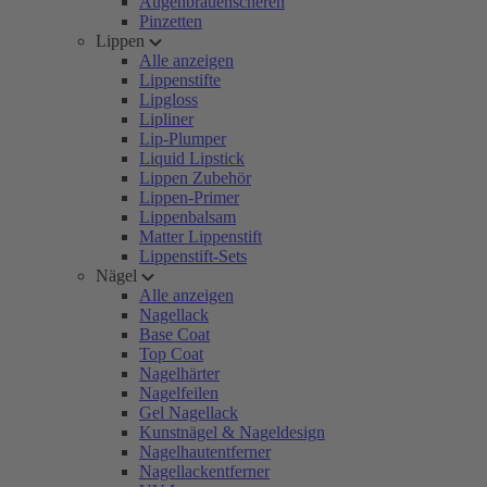
Augenbrauenscheren
Pinzetten
Lippen
Alle anzeigen
Lippenstifte
Lipgloss
Lipliner
Lip-Plumper
Liquid Lipstick
Lippen Zubehör
Lippen-Primer
Lippenbalsam
Matter Lippenstift
Lippenstift-Sets
Nägel
Alle anzeigen
Nagellack
Base Coat
Top Coat
Nagelhärter
Nagelfeilen
Gel Nagellack
Kunstnägel & Nageldesign
Nagelhautentferner
Nagellackentferner