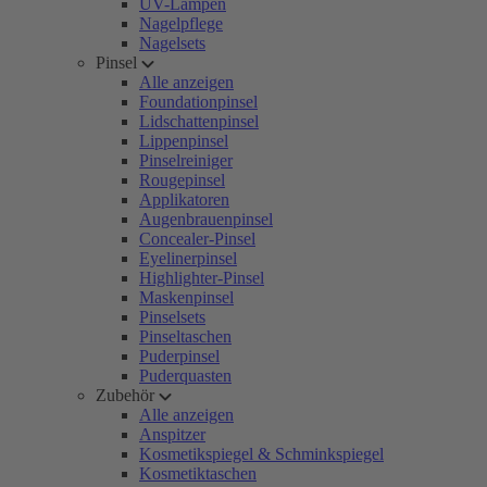
UV-Lampen
Nagelpflege
Nagelsets
Pinsel
Alle anzeigen
Foundationpinsel
Lidschattenpinsel
Lippenpinsel
Pinselreiniger
Rougepinsel
Applikatoren
Augenbrauenpinsel
Concealer-Pinsel
Eyelinerpinsel
Highlighter-Pinsel
Maskenpinsel
Pinselsets
Pinseltaschen
Puderpinsel
Puderquasten
Zubehör
Alle anzeigen
Anspitzer
Kosmetikspiegel & Schminkspiegel
Kosmetiktaschen