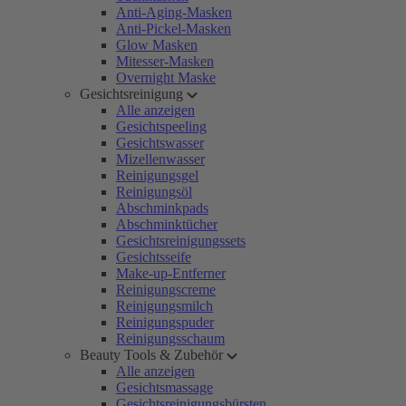
Anti-Aging-Masken
Anti-Pickel-Masken
Glow Masken
Mitesser-Masken
Overnight Maske
Gesichtsreinigung
Alle anzeigen
Gesichtspeeling
Gesichtswasser
Mizellenwasser
Reinigungsgel
Reinigungsöl
Abschminkpads
Abschminktücher
Gesichtsreinigungssets
Gesichtsseife
Make-up-Entferner
Reinigungscreme
Reinigungsmilch
Reinigungspuder
Reinigungsschaum
Beauty Tools & Zubehör
Alle anzeigen
Gesichtsmassage
Gesichtsreinigungsbürsten