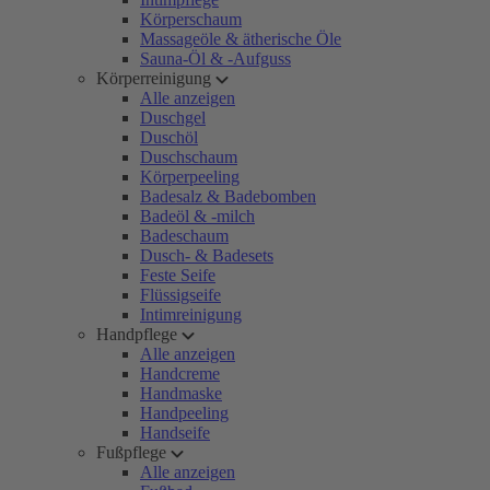
Körperschaum
Massageöle & ätherische Öle
Sauna-Öl & -Aufguss
Körperreinigung
Alle anzeigen
Duschgel
Duschöl
Duschschaum
Körperpeeling
Badesalz & Badebomben
Badeöl & -milch
Badeschaum
Dusch- & Badesets
Feste Seife
Flüssigseife
Intimreinigung
Handpflege
Alle anzeigen
Handcreme
Handmaske
Handpeeling
Handseife
Fußpflege
Alle anzeigen