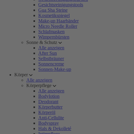
Gesichtsreinigungstools
Gua Sha Steine
Kosmetikspiegel
Make-up Haarbänder
Micro Needle Roller
Schlafmasken
Wimpernbürsten
Sonne & Schutz
Alle anzeigen
After Sun
Selbstbräuner
Sonnencreme
Sonnen-Make-up
Körper
Alle anzeigen
Körperpflege
Alle anzeigen
Bodylotion
Deodorant
Körperbutter
Körperöl
Anti-Cellulite
Bodyspray
Hals & Dekolleté
Intimpflege