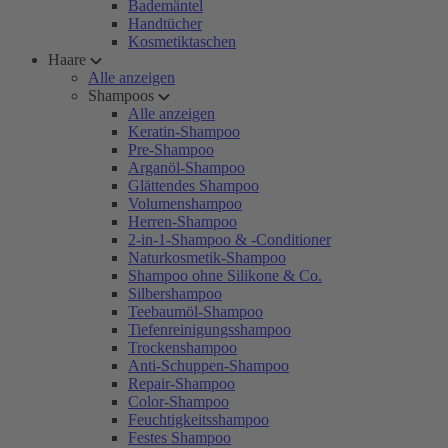
Bademäntel
Handtücher
Kosmetiktaschen
Haare
Alle anzeigen
Shampoos
Alle anzeigen
Keratin-Shampoo
Pre-Shampoo
Arganöl-Shampoo
Glättendes Shampoo
Volumenshampoo
Herren-Shampoo
2-in-1-Shampoo & -Conditioner
Naturkosmetik-Shampoo
Shampoo ohne Silikone & Co.
Silbershampoo
Teebaumöl-Shampoo
Tiefenreinigungsshampoo
Trockenshampoo
Anti-Schuppen-Shampoo
Repair-Shampoo
Color-Shampoo
Feuchtigkeitsshampoo
Festes Shampoo