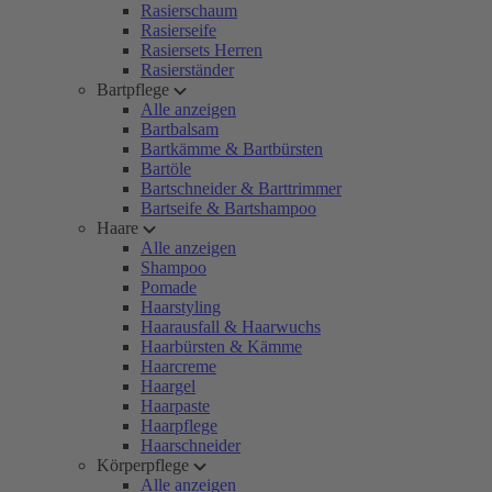
Rasierschaum
Rasierseife
Rasiersets Herren
Rasierständer
Bartpflege
Alle anzeigen
Bartbalsam
Bartkämme & Bartbürsten
Bartöle
Bartschneider & Barttrimmer
Bartseife & Bartshampoo
Haare
Alle anzeigen
Shampoo
Pomade
Haarstyling
Haarausfall & Haarwuchs
Haarbürsten & Kämme
Haarcreme
Haargel
Haarpaste
Haarpflege
Haarschneider
Körperpflege
Alle anzeigen