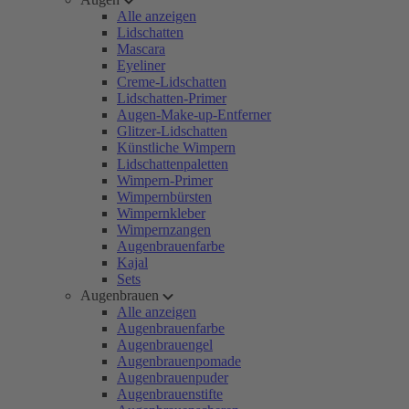
Alle anzeigen
Lidschatten
Mascara
Eyeliner
Creme-Lidschatten
Lidschatten-Primer
Augen-Make-up-Entferner
Glitzer-Lidschatten
Künstliche Wimpern
Lidschattenpaletten
Wimpern-Primer
Wimpernbürsten
Wimpernkleber
Wimpernzangen
Augenbrauenfarbe
Kajal
Sets
Augenbrauen
Alle anzeigen
Augenbrauenfarbe
Augenbrauengel
Augenbrauenpomade
Augenbrauenpuder
Augenbrauenstifte