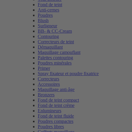
Fond de teint
Anti-cernes
Poudres
Blush
Surligneur
BB- & CC-Cream
Contouring
Correcteurs de teint
Démaquillant
Maquillage camouflant
Palettes contouring
Poudres minérales
Primer
Spray fixateur et poudre fixatrice
Correcteurs
Accessoires
Maquillage anti-âge
Bronzers
Fond de teint compact
Fond de teint crème
Enlumineurs
Fond de teint fluide
Poudres compactes
Poudres libres
Coffrets maquillage