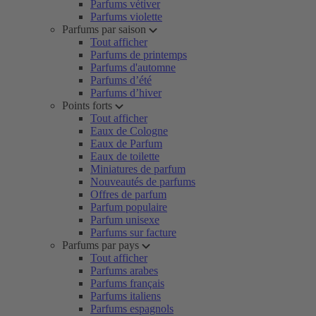
Parfums vétiver
Parfums violette
Parfums par saison
Tout afficher
Parfums de printemps
Parfums d'automne
Parfums d’été
Parfums d’hiver
Points forts
Tout afficher
Eaux de Cologne
Eaux de Parfum
Eaux de toilette
Miniatures de parfum
Nouveautés de parfums
Offres de parfum
Parfum populaire
Parfum unisexe
Parfums sur facture
Parfums par pays
Tout afficher
Parfums arabes
Parfums français
Parfums italiens
Parfums espagnols