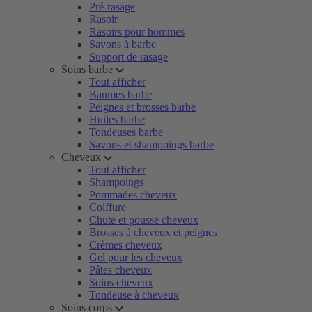
Pré-rasage
Rasoir
Rasoirs pour hommes
Savons à barbe
Support de rasage
Soins barbe
Tout afficher
Baumes barbe
Peignes et brosses barbe
Huiles barbe
Tondeuses barbe
Savons et shampoings barbe
Cheveux
Tout afficher
Shampoings
Pommades cheveux
Coiffure
Chute et pousse cheveux
Brosses à cheveux et peignes
Crèmes cheveux
Gel pour les cheveux
Pâtes cheveux
Soins cheveux
Tondeuse à cheveux
Soins corps