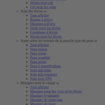
Sérum pour cils
Gel pour les yeux
Soin des lèvres
Tout afficher
Baume à lèvres
Masques à lèvres
Huile pour les lèvres
Gommage à lèvres
Sérum pour les lèvres
Soins selon les besoins de la peau/le type de peau
Tout afficher
Peau grasse
Peau mixte
Peau sensible
Peau sèche
Peau à imperfections
Soin anti-rides
Soin anti-rougeurs
Soin avec FPS
Masques pour le visage
Tout afficher
Masques pour les yeux et les lèvres
Masques hydratants
Masques de nettoyage
Masques de boue