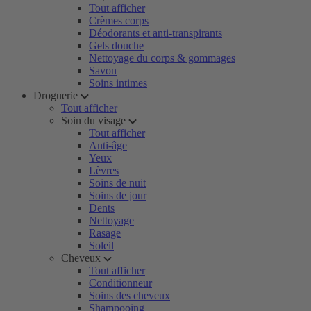
Tout afficher
Crèmes corps
Déodorants et anti-transpirants
Gels douche
Nettoyage du corps & gommages
Savon
Soins intimes
Droguerie
Tout afficher
Soin du visage
Tout afficher
Anti-âge
Yeux
Lèvres
Soins de nuit
Soins de jour
Dents
Nettoyage
Rasage
Soleil
Cheveux
Tout afficher
Conditionneur
Soins des cheveux
Shampooing