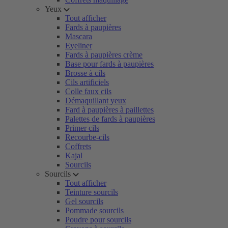
Yeux
Tout afficher
Fards à paupières
Mascara
Eyeliner
Fards à paupières crème
Base pour fards à paupières
Brosse à cils
Cils artificiels
Colle faux cils
Démaquillant yeux
Fard à paupières à paillettes
Palettes de fards à paupières
Primer cils
Recourbe-cils
Coffrets
Kajal
Sourcils
Sourcils
Tout afficher
Teinture sourcils
Gel sourcils
Pommade sourcils
Poudre pour sourcils