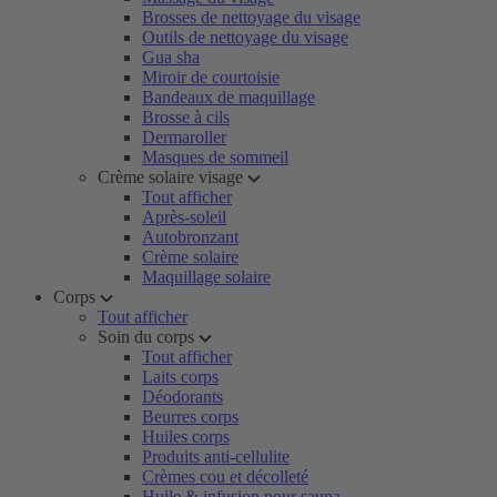
Brosses de nettoyage du visage
Outils de nettoyage du visage
Gua sha
Miroir de courtoisie
Bandeaux de maquillage
Brosse à cils
Dermaroller
Masques de sommeil
Crème solaire visage
Tout afficher
Après-soleil
Autobronzant
Crème solaire
Maquillage solaire
Corps
Tout afficher
Soin du corps
Tout afficher
Laits corps
Déodorants
Beurres corps
Huiles corps
Produits anti-cellulite
Crèmes cou et décolleté
Huile & infusion pour sauna