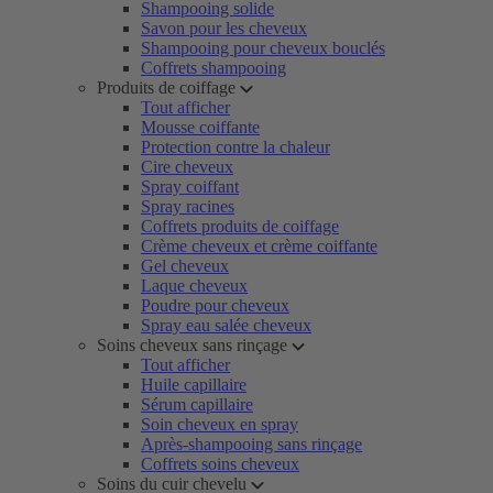
Shampooing solide
Savon pour les cheveux
Shampooing pour cheveux bouclés
Coffrets shampooing
Produits de coiffage
Tout afficher
Mousse coiffante
Protection contre la chaleur
Cire cheveux
Spray coiffant
Spray racines
Coffrets produits de coiffage
Crème cheveux et crème coiffante
Gel cheveux
Laque cheveux
Poudre pour cheveux
Spray eau salée cheveux
Soins cheveux sans rinçage
Tout afficher
Huile capillaire
Sérum capillaire
Soin cheveux en spray
Après-shampooing sans rinçage
Coffrets soins cheveux
Soins du cuir chevelu