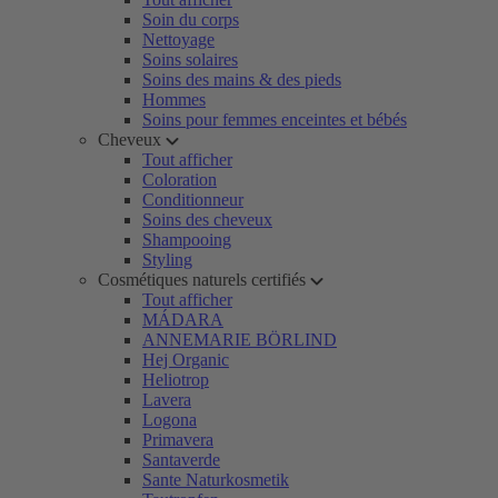
Soin du corps
Nettoyage
Soins solaires
Soins des mains & des pieds
Hommes
Soins pour femmes enceintes et bébés
Cheveux
Tout afficher
Coloration
Conditionneur
Soins des cheveux
Shampooing
Styling
Cosmétiques naturels certifiés
Tout afficher
MÁDARA
ANNEMARIE BÖRLIND
Hej Organic
Heliotrop
Lavera
Logona
Primavera
Santaverde
Sante Naturkosmetik