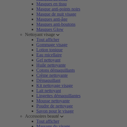
Masques en tissu
Masque anti-points noirs
Masque de nuit visage
Masques anti-âge
Masques anti-boutons
Masques Glow
Nettoyant visage
Tout afficher
Gommage visage
Lotion tonique
Eau micellaire
Gel nettoyant
Huile nettoyante
Cotons démaquillants
Crème nettoyante
Démaquillant
Kit nettoyage visage
Lait nettoyant
Lingettes démaquillantes
Mousse nettoyante
Poudre de nettoyage
Savon pour le visage
Accessoires beauté
Tout afficher
Massage du visage