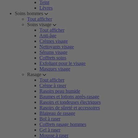
Teint
Lèvres
Soins hommes
Tout afficher
Soins visage
Tout afficher
Anti-âge
Crèmes visage
Nettoyants visage
Sérums visage
Coffrets soins
Exfoliant pour le visage
Masques visage
Rasage
Tout afficher
Crème à raser
Rasoirs peau humide
Baumes et lotions après-rasage
Rasoirs et tondeuses électriques
Rasoirs de sûreté et accessoires
Blaireau de rasage
Bol à raser
Coffrets rasage hommes
Gel à raser
Mousse à raser