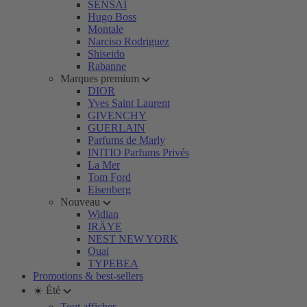
SENSAI
Hugo Boss
Montale
Narciso Rodriguez
Shiseido
Rabanne
Marques premium
DIOR
Yves Saint Laurent
GIVENCHY
GUERLAIN
Parfums de Marly
INITIO Parfums Privés
La Mer
Tom Ford
Eisenberg
Nouveau
Widian
IRÄYE
NEST NEW YORK
Ouai
TYPEBEA
Promotions & best-sellers
☀️ Été
Tout afficher