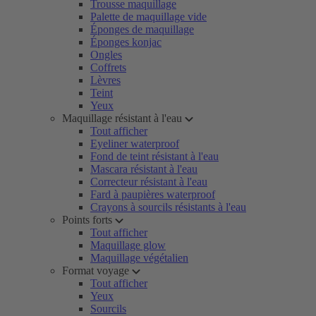
Trousse maquillage
Palette de maquillage vide
Éponges de maquillage
Éponges konjac
Ongles
Coffrets
Lèvres
Teint
Yeux
Maquillage résistant à l'eau
Tout afficher
Eyeliner waterproof
Fond de teint résistant à l'eau
Mascara résistant à l'eau
Correcteur résistant à l'eau
Fard à paupières waterproof
Crayons à sourcils résistants à l'eau
Points forts
Tout afficher
Maquillage glow
Maquillage végétalien
Format voyage
Tout afficher
Yeux
Sourcils