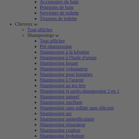
Accessoires de bain
Peignoirs de bain
Serviettes de toilette
Trousses de toilette
Cheveux
Tout afficher
Shampooings
Tout afficher
Pré-shampooing
Shampooing à la kératine
Shampooing à l'huile d'argan
Shampooing lissant
Shampooing volumateur
Shampooing pour hommes
Shampooing à l'argent
Shampooing au tea tree
Shampooing et après-shampooing 2 en 1
Shampooing naturel
Shampooing purifiant
Shampooing sans sulfate sans silicone
Shampooing sec
Shampooing antipelliculaire
Shampooing réparateur
Shampooing couleur
Shampooing hydratant