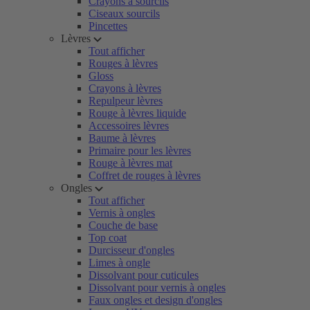
Crayons à sourcils
Ciseaux sourcils
Pincettes
Lèvres
Tout afficher
Rouges à lèvres
Gloss
Crayons à lèvres
Repulpeur lèvres
Rouge à lèvres liquide
Accessoires lèvres
Baume à lèvres
Primaire pour les lèvres
Rouge à lèvres mat
Coffret de rouges à lèvres
Ongles
Tout afficher
Vernis à ongles
Couche de base
Top coat
Durcisseur d'ongles
Limes à ongle
Dissolvant pour cuticules
Dissolvant pour vernis à ongles
Faux ongles et design d'ongles