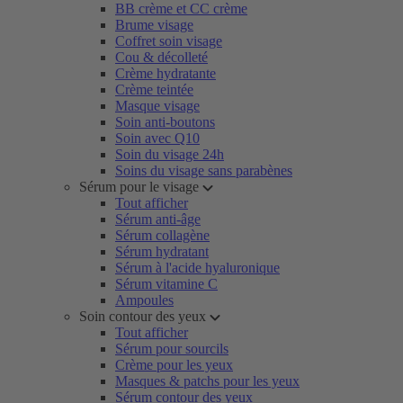
BB crème et CC crème
Brume visage
Coffret soin visage
Cou & décolleté
Crème hydratante
Crème teintée
Masque visage
Soin anti-boutons
Soin avec Q10
Soin du visage 24h
Soins du visage sans parabènes
Sérum pour le visage
Tout afficher
Sérum anti-âge
Sérum collagène
Sérum hydratant
Sérum à l'acide hyaluronique
Sérum vitamine C
Ampoules
Soin contour des yeux
Tout afficher
Sérum pour sourcils
Crème pour les yeux
Masques & patchs pour les yeux
Sérum contour des yeux