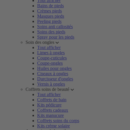
Tout afficher
Bains de pieds
Crèmes pieds
Masques pieds
Peeling pieds
Soins anti callosités
Soins des pieds
Spray pour les pieds
Soin des ongles
Tout afficher
Limes à ongles
Coupe-cuticules
Coupe-ongles
Huiles pour ongles
Ciseaux à ongles
Durcisseur d'ongles
Vernis à ongles
Coffrets soins de beauté
Tout afficher
Coffrets de bain
Kits pédicure
Coffrets cadeaux
Kits manucure
Coffrets soins du corps
Kits crème solaire