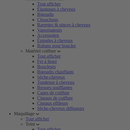
Tout afficher
Élastiques à cheveux
Bigoudis
Chouchous
Barrettes & pinces à cheveux
Vaporisateurs
Accessoires
Épingles à cheveux
Rubans pour boucles
Matériel coiffure
Tout afficher
Fer à lisser
Boucleurs
Bigoudis chauffants
Sèche-cheveux
Tondeuse à cheveux
Brosses soufflantes
Capes de coiffure
Ciseaux de coiffure
Ciseaux effileurs
Sèche-cheveux diffuseurs
Maquillage
Tout afficher
Teint
Tout afficher