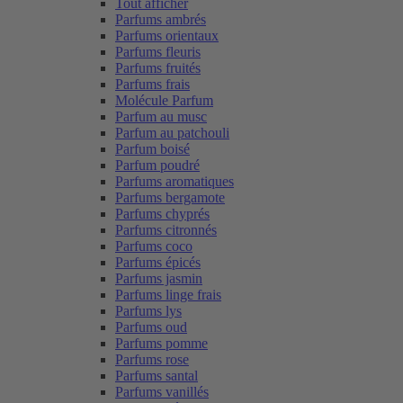
Tout afficher
Parfums ambrés
Parfums orientaux
Parfums fleuris
Parfums fruités
Parfums frais
Molécule Parfum
Parfum au musc
Parfum au patchouli
Parfum boisé
Parfum poudré
Parfums aromatiques
Parfums bergamote
Parfums chyprés
Parfums citronnés
Parfums coco
Parfums épicés
Parfums jasmin
Parfums linge frais
Parfums lys
Parfums oud
Parfums pomme
Parfums rose
Parfums santal
Parfums vanillés