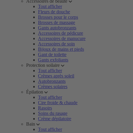
Accessoires de beauté
Tout afficher
Fleurs de douche
Brosses pour le corps
Brosses de massage
Gants autobronzants
Accessoires de pédicure
Accessoires de manucure
Accessoires de soin
Bijoux de mains et pieds
Gant de toilette
Gants exfoliants
Protection soilaire
Tout afficher
Crèmes après soleil
Autobronzants
Crèmes solaires
Épilation
Tout afficher
Cire froide & chaude
Rasoirs
Soins du rasage
Crème dépilatoire
Bain
Tout afficher