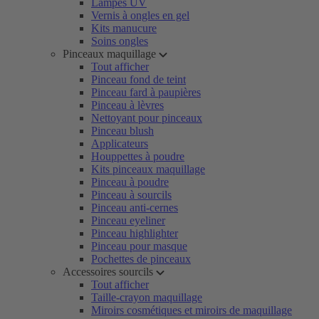
Lampes UV
Vernis à ongles en gel
Kits manucure
Soins ongles
Pinceaux maquillage
Tout afficher
Pinceau fond de teint
Pinceau fard à paupières
Pinceau à lèvres
Nettoyant pour pinceaux
Pinceau blush
Applicateurs
Houppettes à poudre
Kits pinceaux maquillage
Pinceau à poudre
Pinceau à sourcils
Pinceau anti-cernes
Pinceau eyeliner
Pinceau highlighter
Pinceau pour masque
Pochettes de pinceaux
Accessoires sourcils
Tout afficher
Taille-crayon maquillage
Miroirs cosmétiques et miroirs de maquillage