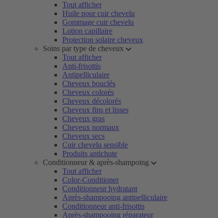
Tout afficher
Huile pour cuir chevelu
Gommage cuir chevelu
Lotion capillaire
Protection solaire cheveux
Soins par type de cheveux
Tout afficher
Anti-frisottis
Antipelliculaire
Cheveux bouclés
Cheveux colorés
Cheveux décolorés
Cheveux fins et lisses
Cheveux gras
Cheveux normaux
Cheveux secs
Cuir chevelu sensible
Produits antichute
Conditionneur & après-shampoing
Tout afficher
Color-Conditioner
Conditionneur hydratant
Après-shampooing antipelliculaire
Conditionneur anti-frisottis
Après-shampooing réparateur