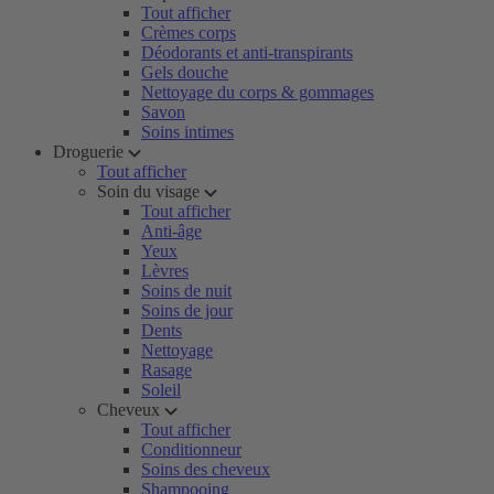
Tout afficher
Crèmes corps
Déodorants et anti-transpirants
Gels douche
Nettoyage du corps & gommages
Savon
Soins intimes
Droguerie
Tout afficher
Soin du visage
Tout afficher
Anti-âge
Yeux
Lèvres
Soins de nuit
Soins de jour
Dents
Nettoyage
Rasage
Soleil
Cheveux
Tout afficher
Conditionneur
Soins des cheveux
Shampooing