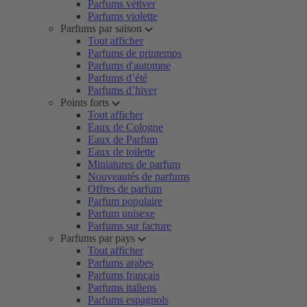
Parfums vétiver
Parfums violette
Parfums par saison
Tout afficher
Parfums de printemps
Parfums d'automne
Parfums d’été
Parfums d’hiver
Points forts
Tout afficher
Eaux de Cologne
Eaux de Parfum
Eaux de toilette
Miniatures de parfum
Nouveautés de parfums
Offres de parfum
Parfum populaire
Parfum unisexe
Parfums sur facture
Parfums par pays
Tout afficher
Parfums arabes
Parfums français
Parfums italiens
Parfums espagnols