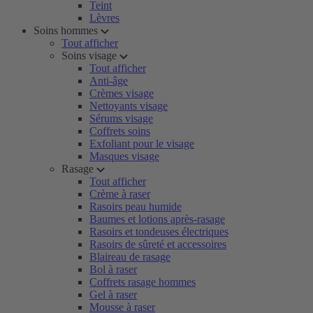
Teint
Lèvres
Soins hommes
Tout afficher
Soins visage
Tout afficher
Anti-âge
Crèmes visage
Nettoyants visage
Sérums visage
Coffrets soins
Exfoliant pour le visage
Masques visage
Rasage
Tout afficher
Crème à raser
Rasoirs peau humide
Baumes et lotions après-rasage
Rasoirs et tondeuses électriques
Rasoirs de sûreté et accessoires
Blaireau de rasage
Bol à raser
Coffrets rasage hommes
Gel à raser
Mousse à raser