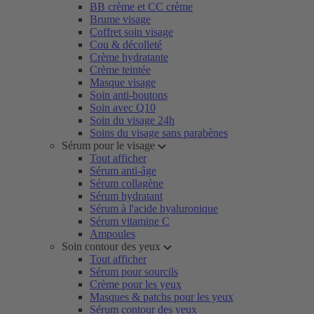
BB crème et CC crème
Brume visage
Coffret soin visage
Cou & décolleté
Crème hydratante
Crème teintée
Masque visage
Soin anti-boutons
Soin avec Q10
Soin du visage 24h
Soins du visage sans parabènes
Sérum pour le visage
Tout afficher
Sérum anti-âge
Sérum collagène
Sérum hydratant
Sérum à l'acide hyaluronique
Sérum vitamine C
Ampoules
Soin contour des yeux
Tout afficher
Sérum pour sourcils
Crème pour les yeux
Masques & patchs pour les yeux
Sérum contour des yeux