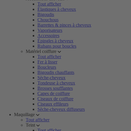
Tout afficher
Élastiques à cheveux
Bigoudis
Chouchous
Barrettes & pinces à cheveux
Vaporisateurs
Accessoires
Épingles à cheveux
Rubans pour boucles
Matériel coiffure
Tout afficher
Fer à lisser
Boucleurs
Bigoudis chauffants
Sèche-cheveux
Tondeuse à cheveux
Brosses soufflantes
Capes de coiffure
Ciseaux de coiffure
Ciseaux effileurs
Sèche-cheveux diffuseurs
Maquillage
Tout afficher
Teint
Tout afficher