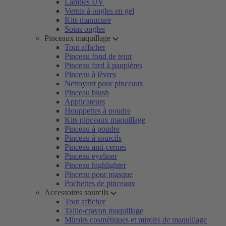
Lampes UV
Vernis à ongles en gel
Kits manucure
Soins ongles
Pinceaux maquillage
Tout afficher
Pinceau fond de teint
Pinceau fard à paupières
Pinceau à lèvres
Nettoyant pour pinceaux
Pinceau blush
Applicateurs
Houppettes à poudre
Kits pinceaux maquillage
Pinceau à poudre
Pinceau à sourcils
Pinceau anti-cernes
Pinceau eyeliner
Pinceau highlighter
Pinceau pour masque
Pochettes de pinceaux
Accessoires sourcils
Tout afficher
Taille-crayon maquillage
Miroirs cosmétiques et miroirs de maquillage