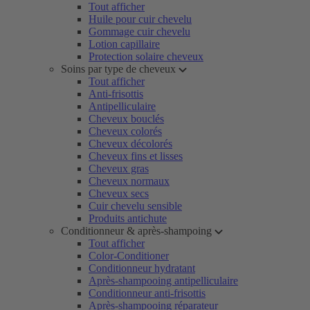
Tout afficher
Huile pour cuir chevelu
Gommage cuir chevelu
Lotion capillaire
Protection solaire cheveux
Soins par type de cheveux
Tout afficher
Anti-frisottis
Antipelliculaire
Cheveux bouclés
Cheveux colorés
Cheveux décolorés
Cheveux fins et lisses
Cheveux gras
Cheveux normaux
Cheveux secs
Cuir chevelu sensible
Produits antichute
Conditionneur & après-shampoing
Tout afficher
Color-Conditioner
Conditionneur hydratant
Après-shampooing antipelliculaire
Conditionneur anti-frisottis
Après-shampooing réparateur