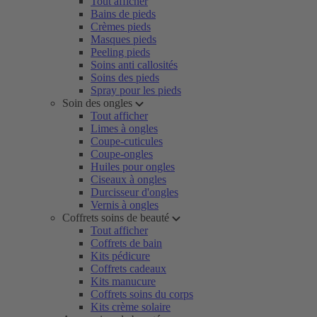
Tout afficher
Bains de pieds
Crèmes pieds
Masques pieds
Peeling pieds
Soins anti callosités
Soins des pieds
Spray pour les pieds
Soin des ongles
Tout afficher
Limes à ongles
Coupe-cuticules
Coupe-ongles
Huiles pour ongles
Ciseaux à ongles
Durcisseur d'ongles
Vernis à ongles
Coffrets soins de beauté
Tout afficher
Coffrets de bain
Kits pédicure
Coffrets cadeaux
Kits manucure
Coffrets soins du corps
Kits crème solaire