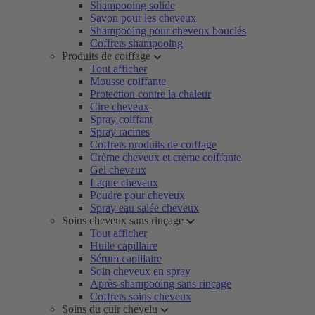
Shampooing solide
Savon pour les cheveux
Shampooing pour cheveux bouclés
Coffrets shampooing
Produits de coiffage
Tout afficher
Mousse coiffante
Protection contre la chaleur
Cire cheveux
Spray coiffant
Spray racines
Coffrets produits de coiffage
Crème cheveux et crème coiffante
Gel cheveux
Laque cheveux
Poudre pour cheveux
Spray eau salée cheveux
Soins cheveux sans rinçage
Tout afficher
Huile capillaire
Sérum capillaire
Soin cheveux en spray
Après-shampooing sans rinçage
Coffrets soins cheveux
Soins du cuir chevelu