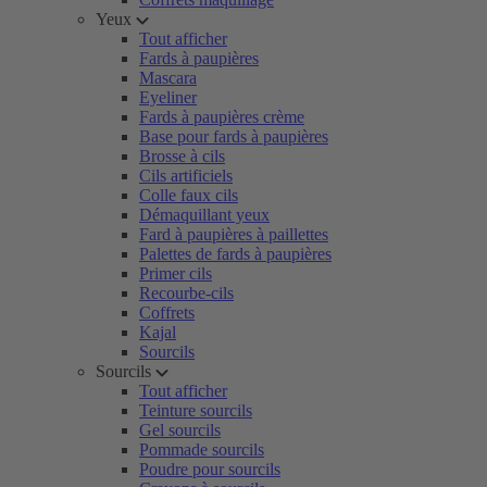
Yeux
Tout afficher
Fards à paupières
Mascara
Eyeliner
Fards à paupières crème
Base pour fards à paupières
Brosse à cils
Cils artificiels
Colle faux cils
Démaquillant yeux
Fard à paupières à paillettes
Palettes de fards à paupières
Primer cils
Recourbe-cils
Coffrets
Kajal
Sourcils
Sourcils
Tout afficher
Teinture sourcils
Gel sourcils
Pommade sourcils
Poudre pour sourcils