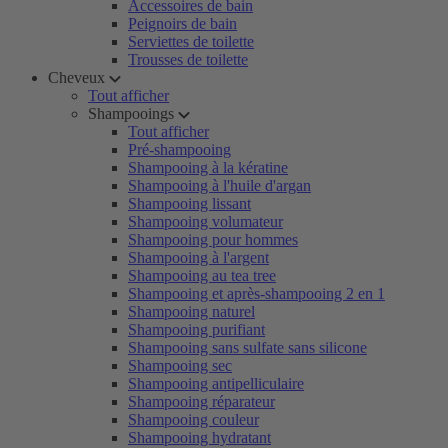
Accessoires de bain
Peignoirs de bain
Serviettes de toilette
Trousses de toilette
Cheveux
Tout afficher
Shampooings
Tout afficher
Pré-shampooing
Shampooing à la kératine
Shampooing à l'huile d'argan
Shampooing lissant
Shampooing volumateur
Shampooing pour hommes
Shampooing à l'argent
Shampooing au tea tree
Shampooing et après-shampooing 2 en 1
Shampooing naturel
Shampooing purifiant
Shampooing sans sulfate sans silicone
Shampooing sec
Shampooing antipelliculaire
Shampooing réparateur
Shampooing couleur
Shampooing hydratant