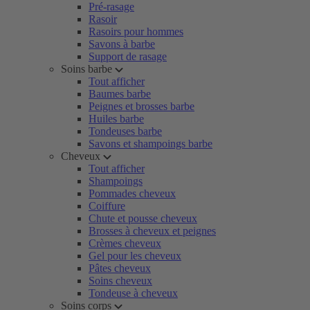
Pré-rasage
Rasoir
Rasoirs pour hommes
Savons à barbe
Support de rasage
Soins barbe
Tout afficher
Baumes barbe
Peignes et brosses barbe
Huiles barbe
Tondeuses barbe
Savons et shampoings barbe
Cheveux
Tout afficher
Shampoings
Pommades cheveux
Coiffure
Chute et pousse cheveux
Brosses à cheveux et peignes
Crèmes cheveux
Gel pour les cheveux
Pâtes cheveux
Soins cheveux
Tondeuse à cheveux
Soins corps