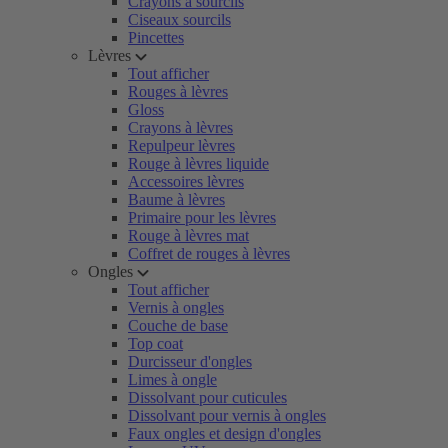
Crayons à sourcils
Ciseaux sourcils
Pincettes
Lèvres
Tout afficher
Rouges à lèvres
Gloss
Crayons à lèvres
Repulpeur lèvres
Rouge à lèvres liquide
Accessoires lèvres
Baume à lèvres
Primaire pour les lèvres
Rouge à lèvres mat
Coffret de rouges à lèvres
Ongles
Tout afficher
Vernis à ongles
Couche de base
Top coat
Durcisseur d'ongles
Limes à ongle
Dissolvant pour cuticules
Dissolvant pour vernis à ongles
Faux ongles et design d'ongles