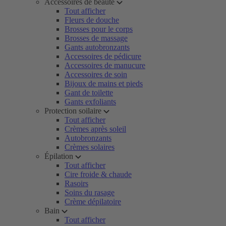
Accessoires de beauté
Tout afficher
Fleurs de douche
Brosses pour le corps
Brosses de massage
Gants autobronzants
Accessoires de pédicure
Accessoires de manucure
Accessoires de soin
Bijoux de mains et pieds
Gant de toilette
Gants exfoliants
Protection soilaire
Tout afficher
Crèmes après soleil
Autobronzants
Crèmes solaires
Épilation
Tout afficher
Cire froide & chaude
Rasoirs
Soins du rasage
Crème dépilatoire
Bain
Tout afficher