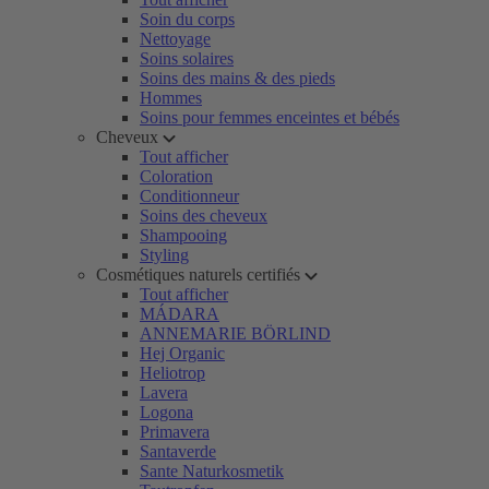
Soin du corps
Nettoyage
Soins solaires
Soins des mains & des pieds
Hommes
Soins pour femmes enceintes et bébés
Cheveux
Tout afficher
Coloration
Conditionneur
Soins des cheveux
Shampooing
Styling
Cosmétiques naturels certifiés
Tout afficher
MÁDARA
ANNEMARIE BÖRLIND
Hej Organic
Heliotrop
Lavera
Logona
Primavera
Santaverde
Sante Naturkosmetik