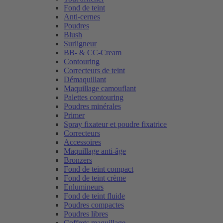
Fond de teint
Anti-cernes
Poudres
Blush
Surligneur
BB- & CC-Cream
Contouring
Correcteurs de teint
Démaquillant
Maquillage camouflant
Palettes contouring
Poudres minérales
Primer
Spray fixateur et poudre fixatrice
Correcteurs
Accessoires
Maquillage anti-âge
Bronzers
Fond de teint compact
Fond de teint crème
Enlumineurs
Fond de teint fluide
Poudres compactes
Poudres libres
Coffrets maquillage