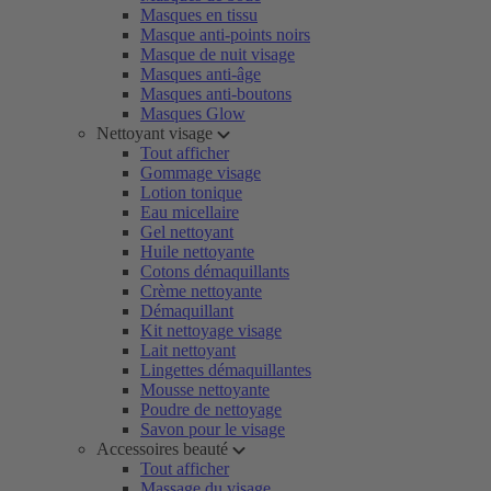
Masques en tissu
Masque anti-points noirs
Masque de nuit visage
Masques anti-âge
Masques anti-boutons
Masques Glow
Nettoyant visage
Tout afficher
Gommage visage
Lotion tonique
Eau micellaire
Gel nettoyant
Huile nettoyante
Cotons démaquillants
Crème nettoyante
Démaquillant
Kit nettoyage visage
Lait nettoyant
Lingettes démaquillantes
Mousse nettoyante
Poudre de nettoyage
Savon pour le visage
Accessoires beauté
Tout afficher
Massage du visage