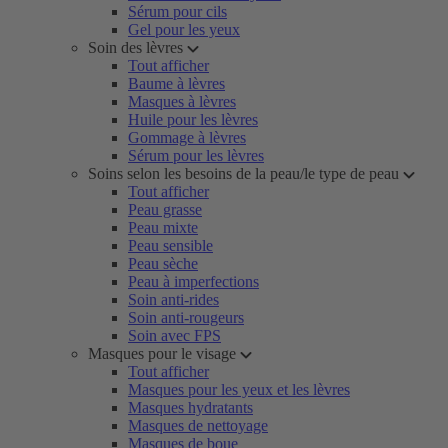
Sérum pour cils
Gel pour les yeux
Soin des lèvres
Tout afficher
Baume à lèvres
Masques à lèvres
Huile pour les lèvres
Gommage à lèvres
Sérum pour les lèvres
Soins selon les besoins de la peau/le type de peau
Tout afficher
Peau grasse
Peau mixte
Peau sensible
Peau sèche
Peau à imperfections
Soin anti-rides
Soin anti-rougeurs
Soin avec FPS
Masques pour le visage
Tout afficher
Masques pour les yeux et les lèvres
Masques hydratants
Masques de nettoyage
Masques de boue