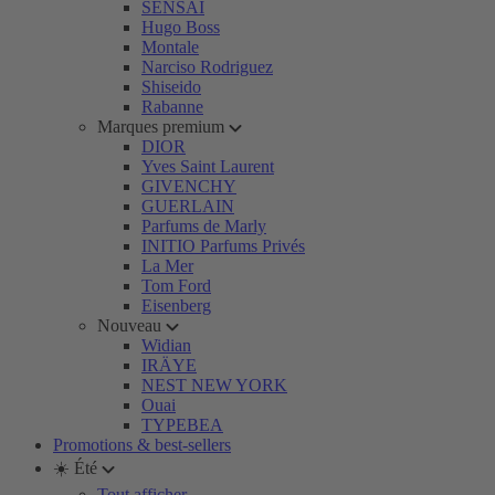
SENSAI
Hugo Boss
Montale
Narciso Rodriguez
Shiseido
Rabanne
Marques premium
DIOR
Yves Saint Laurent
GIVENCHY
GUERLAIN
Parfums de Marly
INITIO Parfums Privés
La Mer
Tom Ford
Eisenberg
Nouveau
Widian
IRÄYE
NEST NEW YORK
Ouai
TYPEBEA
Promotions & best-sellers
☀️ Été
Tout afficher