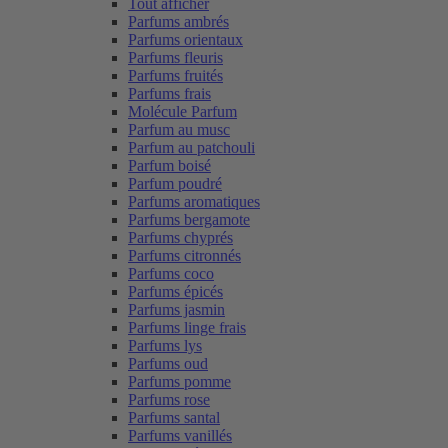
Tout afficher
Parfums ambrés
Parfums orientaux
Parfums fleuris
Parfums fruités
Parfums frais
Molécule Parfum
Parfum au musc
Parfum au patchouli
Parfum boisé
Parfum poudré
Parfums aromatiques
Parfums bergamote
Parfums chyprés
Parfums citronnés
Parfums coco
Parfums épicés
Parfums jasmin
Parfums linge frais
Parfums lys
Parfums oud
Parfums pomme
Parfums rose
Parfums santal
Parfums vanillés