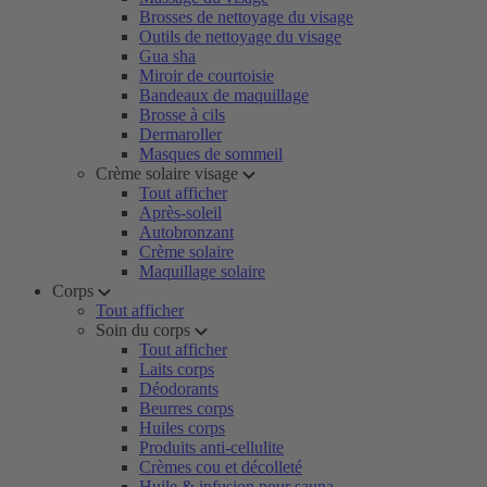
Brosses de nettoyage du visage
Outils de nettoyage du visage
Gua sha
Miroir de courtoisie
Bandeaux de maquillage
Brosse à cils
Dermaroller
Masques de sommeil
Crème solaire visage
Tout afficher
Après-soleil
Autobronzant
Crème solaire
Maquillage solaire
Corps
Tout afficher
Soin du corps
Tout afficher
Laits corps
Déodorants
Beurres corps
Huiles corps
Produits anti-cellulite
Crèmes cou et décolleté
Huile & infusion pour sauna