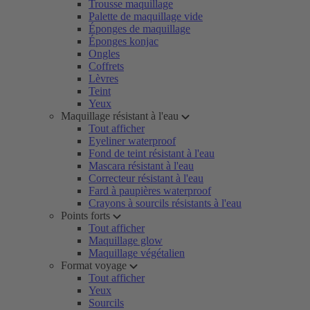
Trousse maquillage
Palette de maquillage vide
Éponges de maquillage
Éponges konjac
Ongles
Coffrets
Lèvres
Teint
Yeux
Maquillage résistant à l'eau
Tout afficher
Eyeliner waterproof
Fond de teint résistant à l'eau
Mascara résistant à l'eau
Correcteur résistant à l'eau
Fard à paupières waterproof
Crayons à sourcils résistants à l'eau
Points forts
Tout afficher
Maquillage glow
Maquillage végétalien
Format voyage
Tout afficher
Yeux
Sourcils