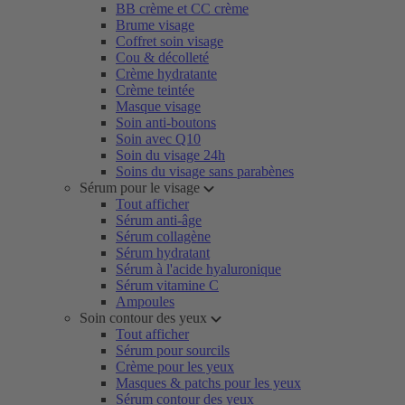
BB crème et CC crème
Brume visage
Coffret soin visage
Cou & décolleté
Crème hydratante
Crème teintée
Masque visage
Soin anti-boutons
Soin avec Q10
Soin du visage 24h
Soins du visage sans parabènes
Sérum pour le visage
Tout afficher
Sérum anti-âge
Sérum collagène
Sérum hydratant
Sérum à l'acide hyaluronique
Sérum vitamine C
Ampoules
Soin contour des yeux
Tout afficher
Sérum pour sourcils
Crème pour les yeux
Masques & patchs pour les yeux
Sérum contour des yeux