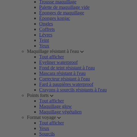
Trousse maquillage
Palette de maquillage vide
Éponges de maquillage
Éponges konjac
Ongles
Coffrets
Lèvres
Teint
Yeux
Maquillage résistant à l'eau
Tout afficher
Eyeliner waterproof
Fond de teint résistant à l'eau
Mascara résistant à l'eau
Correcteur résistant à l'eau
Fard à paupières waterproof
Crayons à sourcils résistants à l'eau
Points forts
Tout afficher
Maquillage glow
Maquillage végétalien
Format voyage
Tout afficher
Yeux
Sourcils