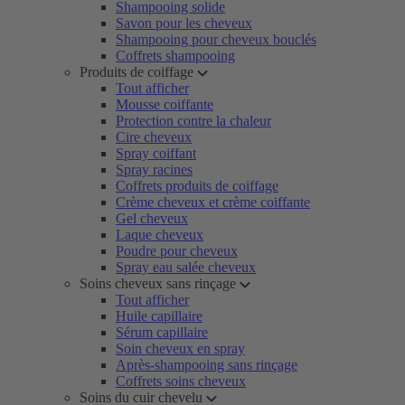
Shampooing solide
Savon pour les cheveux
Shampooing pour cheveux bouclés
Coffrets shampooing
Produits de coiffage
Tout afficher
Mousse coiffante
Protection contre la chaleur
Cire cheveux
Spray coiffant
Spray racines
Coffrets produits de coiffage
Crème cheveux et crème coiffante
Gel cheveux
Laque cheveux
Poudre pour cheveux
Spray eau salée cheveux
Soins cheveux sans rinçage
Tout afficher
Huile capillaire
Sérum capillaire
Soin cheveux en spray
Après-shampooing sans rinçage
Coffrets soins cheveux
Soins du cuir chevelu