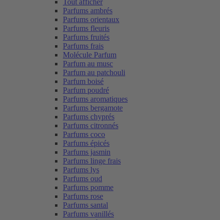
Tout afficher
Parfums ambrés
Parfums orientaux
Parfums fleuris
Parfums fruités
Parfums frais
Molécule Parfum
Parfum au musc
Parfum au patchouli
Parfum boisé
Parfum poudré
Parfums aromatiques
Parfums bergamote
Parfums chyprés
Parfums citronnés
Parfums coco
Parfums épicés
Parfums jasmin
Parfums linge frais
Parfums lys
Parfums oud
Parfums pomme
Parfums rose
Parfums santal
Parfums vanillés