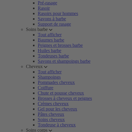
Pré-rasage
Rasoir
Rasoirs pour hommes
Savons à barbe
Support de rasage
Soins barbe
Tout afficher
Baumes barbe
Peignes et brosses barbe
Huiles barbe
Tondeuses barbe
Savons et shampoings barbe
Cheveux
Tout afficher
Shampoings
Pommades cheveux
Coiffure
Chute et pousse cheveux
Brosses à cheveux et peignes
Crèmes cheveux
Gel pour les cheveux
Pâtes cheveux
Soins cheveux
Tondeuse à cheveux
Soins corps