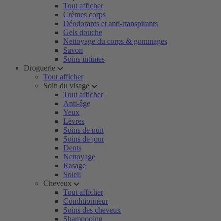
Tout afficher
Crèmes corps
Déodorants et anti-transpirants
Gels douche
Nettoyage du corps & gommages
Savon
Soins intimes
Droguerie
Tout afficher
Soin du visage
Tout afficher
Anti-âge
Yeux
Lèvres
Soins de nuit
Soins de jour
Dents
Nettoyage
Rasage
Soleil
Cheveux
Tout afficher
Conditionneur
Soins des cheveux
Shampooing