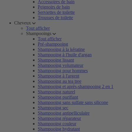
Accessoires de bain
Peignoirs de bain
Serviettes de toilette
Trousses de toilette
Cheveux
Tout afficher
Shampooings
Tout afficher
Pré-shampooing
Shampooing à la kératine
Shampooing à l'huile d'argan
Shampooing lissant
Shampooing volumateur
Shampooing pour hommes
Shampooing à l'argent
Shampooing au tea tree
Shampooing et après-shampooing 2 en 1
Shampooing naturel
Shampooing purifiant
Shampooing sans sulfate sans silicone
Shampooing sec
Shampooing antipelliculaire
Shampooing réparateur
Shampooing couleur
Shampooing hydratant