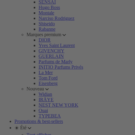
SENSAI
Hugo Boss
Montale
Narciso Rodriguez
Shiseido
Rabanne
Marques premium
DIOR
Yves Saint Laurent
GIVENCHY
GUERLAIN
Parfums de Marly
INITIO Parfums Privés
La Mer
Tom Ford
Eisenberg
Nouveau
Widian
IRÄYE
NEST NEW YORK
Ouai
TYPEBEA
Promotions & best-sellers
☀️ Été
Tout afficher