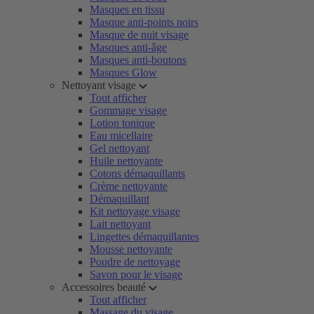
Masques en tissu
Masque anti-points noirs
Masque de nuit visage
Masques anti-âge
Masques anti-boutons
Masques Glow
Nettoyant visage
Tout afficher
Gommage visage
Lotion tonique
Eau micellaire
Gel nettoyant
Huile nettoyante
Cotons démaquillants
Crème nettoyante
Démaquillant
Kit nettoyage visage
Lait nettoyant
Lingettes démaquillantes
Mousse nettoyante
Poudre de nettoyage
Savon pour le visage
Accessoires beauté
Tout afficher
Massage du visage