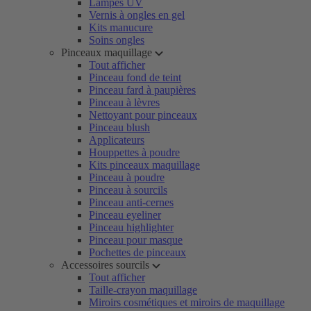
Lampes UV
Vernis à ongles en gel
Kits manucure
Soins ongles
Pinceaux maquillage
Tout afficher
Pinceau fond de teint
Pinceau fard à paupières
Pinceau à lèvres
Nettoyant pour pinceaux
Pinceau blush
Applicateurs
Houppettes à poudre
Kits pinceaux maquillage
Pinceau à poudre
Pinceau à sourcils
Pinceau anti-cernes
Pinceau eyeliner
Pinceau highlighter
Pinceau pour masque
Pochettes de pinceaux
Accessoires sourcils
Tout afficher
Taille-crayon maquillage
Miroirs cosmétiques et miroirs de maquillage