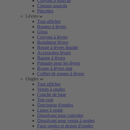
Crayons à sourcils
Ciseaux sourcils
Pincettes
Lèvres
Tout afficher
Rouges à lèvres
Gloss
Crayons à lèvres
Repulpeur lèvres
Rouge à lèvres liquide
Accessoires lèvres
Baume à lèvres
Primaire pour les lèvres
Rouge à lèvres mat
Coffret de rouges à lèvres
Ongles
Tout afficher
Vernis à ongles
Couche de base
Top coat
Durcisseur d'ongles
Limes à ongle
Dissolvant pour cuticules
Dissolvant pour vernis à ongles
Faux ongles et design d'ongles