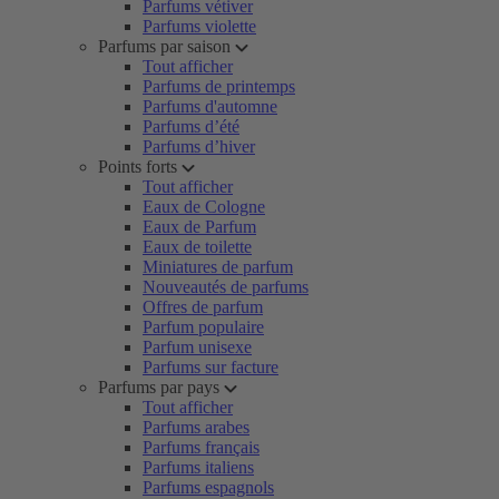
Parfums vétiver
Parfums violette
Parfums par saison
Tout afficher
Parfums de printemps
Parfums d'automne
Parfums d’été
Parfums d’hiver
Points forts
Tout afficher
Eaux de Cologne
Eaux de Parfum
Eaux de toilette
Miniatures de parfum
Nouveautés de parfums
Offres de parfum
Parfum populaire
Parfum unisexe
Parfums sur facture
Parfums par pays
Tout afficher
Parfums arabes
Parfums français
Parfums italiens
Parfums espagnols