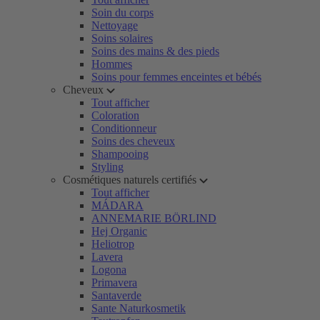
Soin du corps
Nettoyage
Soins solaires
Soins des mains & des pieds
Hommes
Soins pour femmes enceintes et bébés
Cheveux
Tout afficher
Coloration
Conditionneur
Soins des cheveux
Shampooing
Styling
Cosmétiques naturels certifiés
Tout afficher
MÁDARA
ANNEMARIE BÖRLIND
Hej Organic
Heliotrop
Lavera
Logona
Primavera
Santaverde
Sante Naturkosmetik