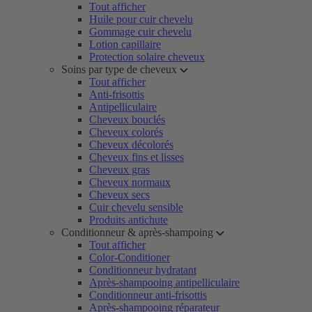
Tout afficher
Huile pour cuir chevelu
Gommage cuir chevelu
Lotion capillaire
Protection solaire cheveux
Soins par type de cheveux
Tout afficher
Anti-frisottis
Antipelliculaire
Cheveux bouclés
Cheveux colorés
Cheveux décolorés
Cheveux fins et lisses
Cheveux gras
Cheveux normaux
Cheveux secs
Cuir chevelu sensible
Produits antichute
Conditionneur & après-shampoing
Tout afficher
Color-Conditioner
Conditionneur hydratant
Après-shampooing antipelliculaire
Conditionneur anti-frisottis
Après-shampooing réparateur