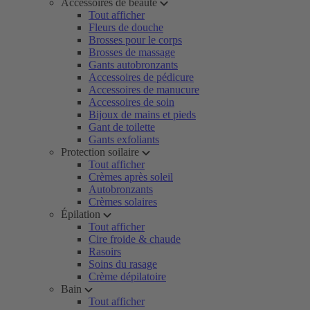
Accessoires de beauté
Tout afficher
Fleurs de douche
Brosses pour le corps
Brosses de massage
Gants autobronzants
Accessoires de pédicure
Accessoires de manucure
Accessoires de soin
Bijoux de mains et pieds
Gant de toilette
Gants exfoliants
Protection soilaire
Tout afficher
Crèmes après soleil
Autobronzants
Crèmes solaires
Épilation
Tout afficher
Cire froide & chaude
Rasoirs
Soins du rasage
Crème dépilatoire
Bain
Tout afficher