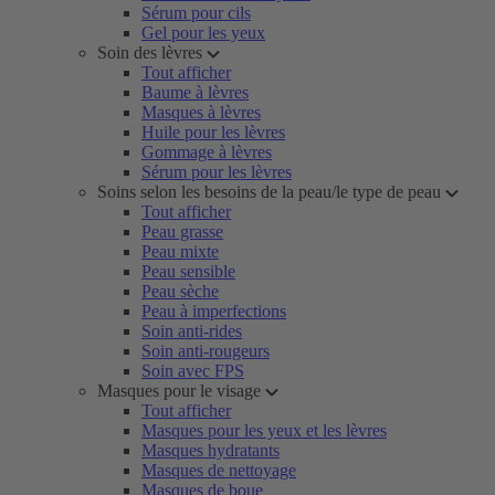
Sérum pour cils
Gel pour les yeux
Soin des lèvres
Tout afficher
Baume à lèvres
Masques à lèvres
Huile pour les lèvres
Gommage à lèvres
Sérum pour les lèvres
Soins selon les besoins de la peau/le type de peau
Tout afficher
Peau grasse
Peau mixte
Peau sensible
Peau sèche
Peau à imperfections
Soin anti-rides
Soin anti-rougeurs
Soin avec FPS
Masques pour le visage
Tout afficher
Masques pour les yeux et les lèvres
Masques hydratants
Masques de nettoyage
Masques de boue