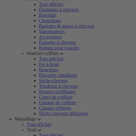
Tout afficher
Élastiques à cheveux
Bigoudis
Chouchous
Barrettes & pinces à cheveux
Vaporisateurs
Accessoires
Épingles à cheveux
Rubans pour boucles
Matériel coiffure
Tout afficher
Fer à lisser
Boucleurs
Bigoudis chauffants
Sèche-cheveux
Tondeuse à cheveux
Brosses soufflantes
Capes de coiffure
Ciseaux de coiffure
Ciseaux effileurs
Sèche-cheveux diffuseurs
Maquillage
Tout afficher
Teint
Tout afficher