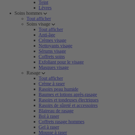
Teint
Lèvres
Soins hommes
Tout afficher
Soins visage
Tout afficher
Anti-âge
Crèmes visage
Nettoyants visage
Sérums visage
Coffrets soins
Exfoliant pour le visage
Masques visage
Rasage
Tout afficher
Crème à raser
Rasoirs peau humide
Baumes et lotions après-rasage
Rasoirs et tondeuses électriques
Rasoirs de sûreté et accessoires
Blaireau de rasage
Bol à raser
Coffrets rasage hommes
Gel à raser
Mousse à raser