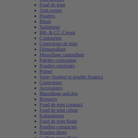
Fond de teint
Anti-cernes
Poudres
Blush
Surligneur
BB- & CC-Cream
Contouring
Correcteurs de teint
Démaquillant
Maquillage camouflant
Palettes contouring
Poudres minérales
Primer
Spray fixateur et poudre fixatrice
Correcteurs
Accessoires
Maquillage anti-âge
Bronzers
Fond de teint compact
Fond de teint crème
Enlumineurs
Fond de teint fluide
Poudres compactes
Poudres libres
Coffrets maquillage