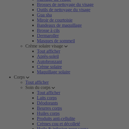
Brosses de nettoyage du visage
Outils de nettoyage du visage
Gua sha
Miroir de courtoisie
Bandeaux de maquillage
Brosse à cils
Dermaroller
Masques de sommeil
Crème solaire visage
Tout afficher
Après-soleil
Autobronzant
Crème solaire
Maquillage solaire
Corps
Tout afficher
Soin du corps
Tout afficher
Laits corps
Déodorants
Beurres corps
Huiles corps
Produits anti-cellulite
Crèmes cou et décolleté
Huile & infusion pour sauna