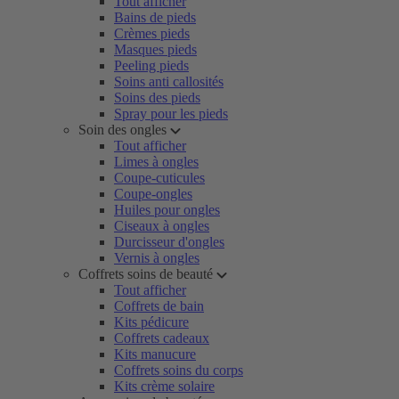
Tout afficher
Bains de pieds
Crèmes pieds
Masques pieds
Peeling pieds
Soins anti callosités
Soins des pieds
Spray pour les pieds
Soin des ongles
Tout afficher
Limes à ongles
Coupe-cuticules
Coupe-ongles
Huiles pour ongles
Ciseaux à ongles
Durcisseur d'ongles
Vernis à ongles
Coffrets soins de beauté
Tout afficher
Coffrets de bain
Kits pédicure
Coffrets cadeaux
Kits manucure
Coffrets soins du corps
Kits crème solaire