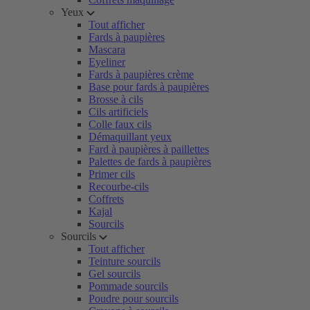
Yeux
Tout afficher
Fards à paupières
Mascara
Eyeliner
Fards à paupières crème
Base pour fards à paupières
Brosse à cils
Cils artificiels
Colle faux cils
Démaquillant yeux
Fard à paupières à paillettes
Palettes de fards à paupières
Primer cils
Recourbe-cils
Coffrets
Kajal
Sourcils
Sourcils
Tout afficher
Teinture sourcils
Gel sourcils
Pommade sourcils
Poudre pour sourcils