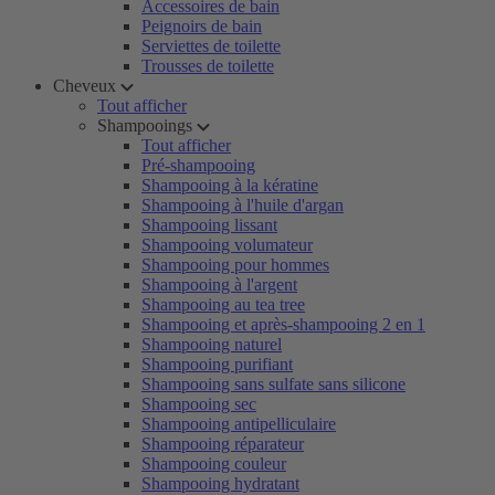
Accessoires de bain
Peignoirs de bain
Serviettes de toilette
Trousses de toilette
Cheveux
Tout afficher
Shampooings
Tout afficher
Pré-shampooing
Shampooing à la kératine
Shampooing à l'huile d'argan
Shampooing lissant
Shampooing volumateur
Shampooing pour hommes
Shampooing à l'argent
Shampooing au tea tree
Shampooing et après-shampooing 2 en 1
Shampooing naturel
Shampooing purifiant
Shampooing sans sulfate sans silicone
Shampooing sec
Shampooing antipelliculaire
Shampooing réparateur
Shampooing couleur
Shampooing hydratant