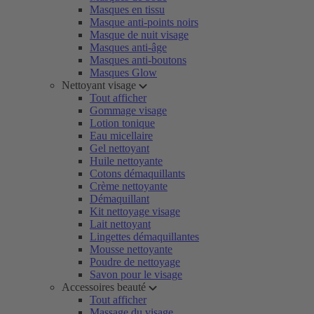
Masques en tissu
Masque anti-points noirs
Masque de nuit visage
Masques anti-âge
Masques anti-boutons
Masques Glow
Nettoyant visage
Tout afficher
Gommage visage
Lotion tonique
Eau micellaire
Gel nettoyant
Huile nettoyante
Cotons démaquillants
Crème nettoyante
Démaquillant
Kit nettoyage visage
Lait nettoyant
Lingettes démaquillantes
Mousse nettoyante
Poudre de nettoyage
Savon pour le visage
Accessoires beauté
Tout afficher
Massage du visage