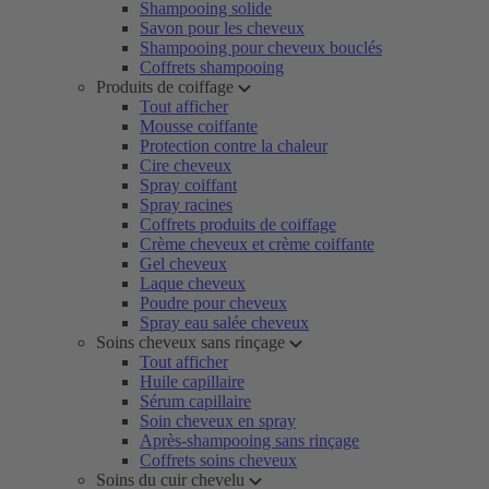
Shampooing solide
Savon pour les cheveux
Shampooing pour cheveux bouclés
Coffrets shampooing
Produits de coiffage
Tout afficher
Mousse coiffante
Protection contre la chaleur
Cire cheveux
Spray coiffant
Spray racines
Coffrets produits de coiffage
Crème cheveux et crème coiffante
Gel cheveux
Laque cheveux
Poudre pour cheveux
Spray eau salée cheveux
Soins cheveux sans rinçage
Tout afficher
Huile capillaire
Sérum capillaire
Soin cheveux en spray
Après-shampooing sans rinçage
Coffrets soins cheveux
Soins du cuir chevelu