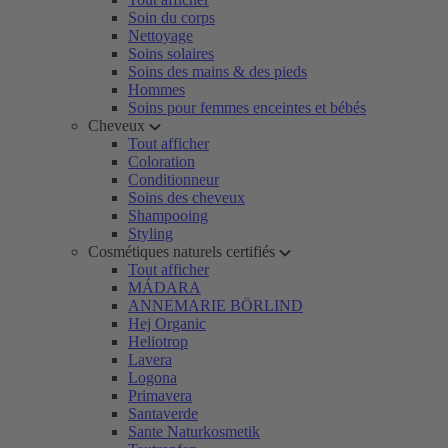
Soin du corps
Nettoyage
Soins solaires
Soins des mains & des pieds
Hommes
Soins pour femmes enceintes et bébés
Cheveux
Tout afficher
Coloration
Conditionneur
Soins des cheveux
Shampooing
Styling
Cosmétiques naturels certifiés
Tout afficher
MÁDARA
ANNEMARIE BÖRLIND
Hej Organic
Heliotrop
Lavera
Logona
Primavera
Santaverde
Sante Naturkosmetik