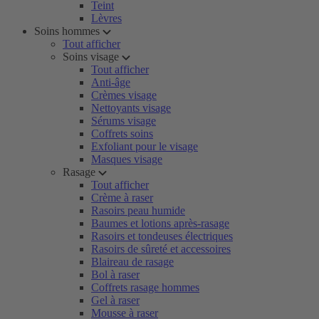
Teint
Lèvres
Soins hommes
Tout afficher
Soins visage
Tout afficher
Anti-âge
Crèmes visage
Nettoyants visage
Sérums visage
Coffrets soins
Exfoliant pour le visage
Masques visage
Rasage
Tout afficher
Crème à raser
Rasoirs peau humide
Baumes et lotions après-rasage
Rasoirs et tondeuses électriques
Rasoirs de sûreté et accessoires
Blaireau de rasage
Bol à raser
Coffrets rasage hommes
Gel à raser
Mousse à raser