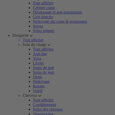
Tout afficher
Crèmes corps
Déodorants et anti-transpirants
Gels douche
Nettoyage du corps & gommages
Savon
Soins intimes
Droguerie
Tout afficher
Soin du visage
Tout afficher
Anti-âge
Yeux
Lèvres
Soins de nuit
Soins de jour
Dents
Nettoyage
Rasage
Soleil
Cheveux
Tout afficher
Conditionneur
Soins des cheveux
Shampooing