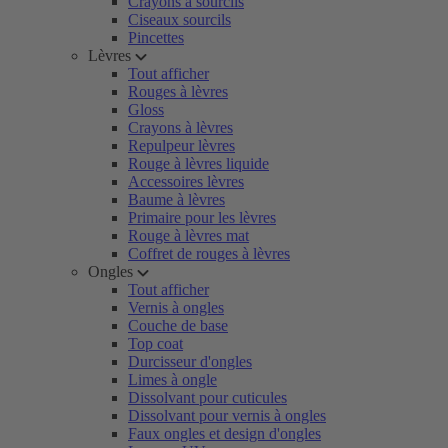
Crayons à sourcils
Ciseaux sourcils
Pincettes
Lèvres
Tout afficher
Rouges à lèvres
Gloss
Crayons à lèvres
Repulpeur lèvres
Rouge à lèvres liquide
Accessoires lèvres
Baume à lèvres
Primaire pour les lèvres
Rouge à lèvres mat
Coffret de rouges à lèvres
Ongles
Tout afficher
Vernis à ongles
Couche de base
Top coat
Durcisseur d'ongles
Limes à ongle
Dissolvant pour cuticules
Dissolvant pour vernis à ongles
Faux ongles et design d'ongles