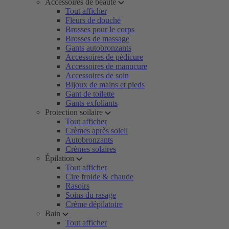
Accessoires de beauté
Tout afficher
Fleurs de douche
Brosses pour le corps
Brosses de massage
Gants autobronzants
Accessoires de pédicure
Accessoires de manucure
Accessoires de soin
Bijoux de mains et pieds
Gant de toilette
Gants exfoliants
Protection soilaire
Tout afficher
Crèmes après soleil
Autobronzants
Crèmes solaires
Épilation
Tout afficher
Cire froide & chaude
Rasoirs
Soins du rasage
Crème dépilatoire
Bain
Tout afficher