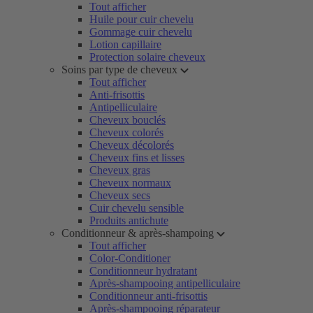
Tout afficher
Huile pour cuir chevelu
Gommage cuir chevelu
Lotion capillaire
Protection solaire cheveux
Soins par type de cheveux
Tout afficher
Anti-frisottis
Antipelliculaire
Cheveux bouclés
Cheveux colorés
Cheveux décolorés
Cheveux fins et lisses
Cheveux gras
Cheveux normaux
Cheveux secs
Cuir chevelu sensible
Produits antichute
Conditionneur & après-shampoing
Tout afficher
Color-Conditioner
Conditionneur hydratant
Après-shampooing antipelliculaire
Conditionneur anti-frisottis
Après-shampooing réparateur