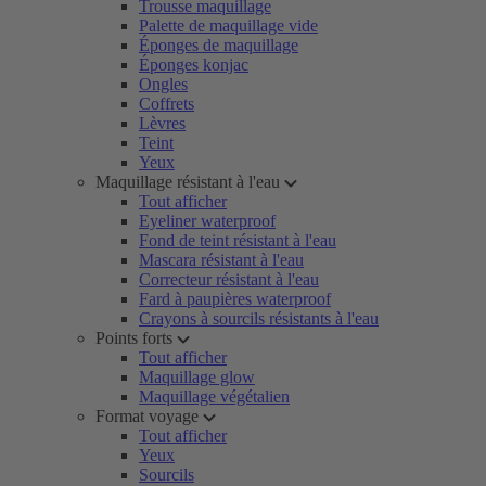
Trousse maquillage
Palette de maquillage vide
Éponges de maquillage
Éponges konjac
Ongles
Coffrets
Lèvres
Teint
Yeux
Maquillage résistant à l'eau
Tout afficher
Eyeliner waterproof
Fond de teint résistant à l'eau
Mascara résistant à l'eau
Correcteur résistant à l'eau
Fard à paupières waterproof
Crayons à sourcils résistants à l'eau
Points forts
Tout afficher
Maquillage glow
Maquillage végétalien
Format voyage
Tout afficher
Yeux
Sourcils