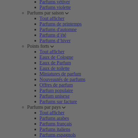
Parfums vétiver
Parfums violette
Parfums par saison
Tout afficher
Parfums de printemps
Parfums d'automne
Parfums d’été
Parfums d’hiver
Points forts
Tout afficher
Eaux de Cologne
Eaux de Parfum
Eaux de toilette
Miniatures de parfum
Nouveautés de parfums
Offres de parfum
Parfum populaire
Parfum unisexe
Parfums sur facture
Parfums par pays
Tout afficher
Parfums arabes
Parfums français
Parfums italiens
Parfums espagnols