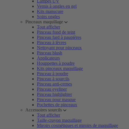
Lampes UV
Vernis à ongles en gel
Kits manucure
Soins ongles
Pinceaux maquillage
Tout afficher
Pinceau fond de teint
Pinceau fard à paupières
Pinceau à lèvres
Nettoyant pour pinceaux
Pinceau blush
Applicateurs
Houppettes à poudre
Kits pinceaux maquillage
Pinceau à poudre
Pinceau à sourcils
Pinceau anti-cernes
Pinceau eyeliner
Pinceau highlighter
Pinceau pour masque
Pochettes de pinceaux
Accessoires sourcils
Tout afficher
Taille-crayon maquillage
Miroirs cosmétiques et miroirs de maquillage