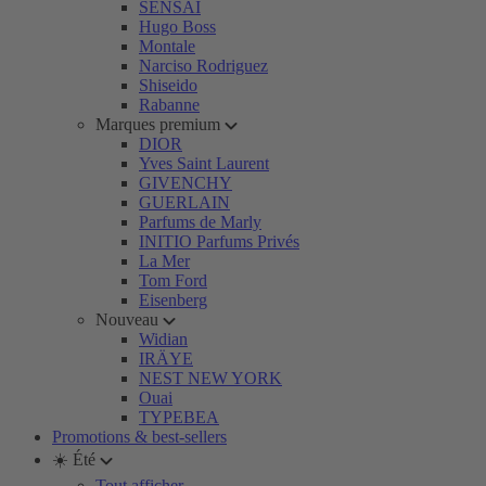
SENSAI
Hugo Boss
Montale
Narciso Rodriguez
Shiseido
Rabanne
Marques premium
DIOR
Yves Saint Laurent
GIVENCHY
GUERLAIN
Parfums de Marly
INITIO Parfums Privés
La Mer
Tom Ford
Eisenberg
Nouveau
Widian
IRÄYE
NEST NEW YORK
Ouai
TYPEBEA
Promotions & best-sellers
☀️ Été
Tout afficher