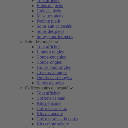
Tout afficher
Bains de pieds
Crèmes pieds
Masques pieds
Peeling pieds
Soins anti callosités
Soins des pieds
Spray pour les pieds
Soin des ongles
Tout afficher
Limes à ongles
Coupe-cuticules
Coupe-ongles
Huiles pour ongles
Ciseaux à ongles
Durcisseur d'ongles
Vernis à ongles
Coffrets soins de beauté
Tout afficher
Coffrets de bain
Kits pédicure
Coffrets cadeaux
Kits manucure
Coffrets soins du corps
Kits crème solaire