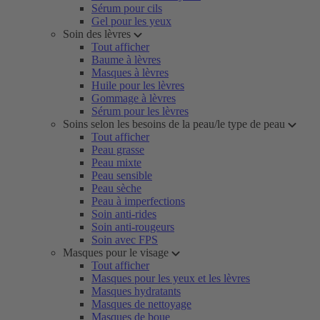
Sérum pour cils
Gel pour les yeux
Soin des lèvres
Tout afficher
Baume à lèvres
Masques à lèvres
Huile pour les lèvres
Gommage à lèvres
Sérum pour les lèvres
Soins selon les besoins de la peau/le type de peau
Tout afficher
Peau grasse
Peau mixte
Peau sensible
Peau sèche
Peau à imperfections
Soin anti-rides
Soin anti-rougeurs
Soin avec FPS
Masques pour le visage
Tout afficher
Masques pour les yeux et les lèvres
Masques hydratants
Masques de nettoyage
Masques de boue