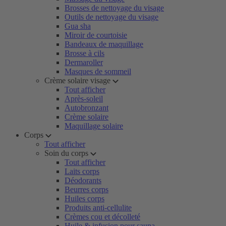
Brosses de nettoyage du visage
Outils de nettoyage du visage
Gua sha
Miroir de courtoisie
Bandeaux de maquillage
Brosse à cils
Dermaroller
Masques de sommeil
Crème solaire visage
Tout afficher
Après-soleil
Autobronzant
Crème solaire
Maquillage solaire
Corps
Tout afficher
Soin du corps
Tout afficher
Laits corps
Déodorants
Beurres corps
Huiles corps
Produits anti-cellulite
Crèmes cou et décolleté
Huile & infusion pour sauna