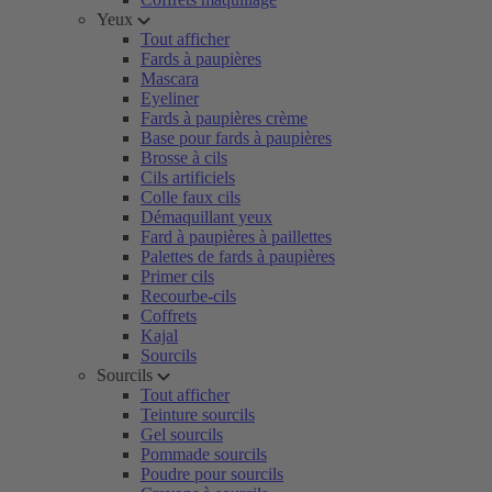
Yeux
Tout afficher
Fards à paupières
Mascara
Eyeliner
Fards à paupières crème
Base pour fards à paupières
Brosse à cils
Cils artificiels
Colle faux cils
Démaquillant yeux
Fard à paupières à paillettes
Palettes de fards à paupières
Primer cils
Recourbe-cils
Coffrets
Kajal
Sourcils
Sourcils
Tout afficher
Teinture sourcils
Gel sourcils
Pommade sourcils
Poudre pour sourcils