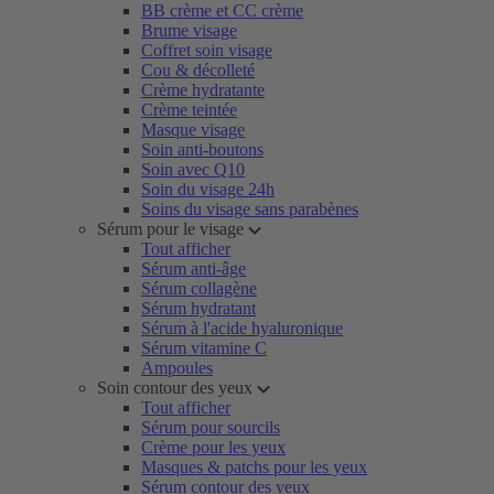
BB crème et CC crème
Brume visage
Coffret soin visage
Cou & décolleté
Crème hydratante
Crème teintée
Masque visage
Soin anti-boutons
Soin avec Q10
Soin du visage 24h
Soins du visage sans parabènes
Sérum pour le visage
Tout afficher
Sérum anti-âge
Sérum collagène
Sérum hydratant
Sérum à l'acide hyaluronique
Sérum vitamine C
Ampoules
Soin contour des yeux
Tout afficher
Sérum pour sourcils
Crème pour les yeux
Masques & patchs pour les yeux
Sérum contour des yeux