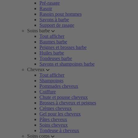
Pré-rasage
Rasoir
Rasoirs pour hommes
Savons à barbe
Support de rasage
Soins barbe
Tout afficher
Baumes barbe
Peignes et brosses barbe
Huiles barbe
Tondeuses barbe
Savons et shampoings barbe
Cheveux
Tout afficher
Shampoings
Pommades cheveux
Coiffure
Chute et pousse cheveux
Brosses à cheveux et peignes
Crèmes cheveux
Gel pour les cheveux
Pâtes cheveux
Soins cheveux
Tondeuse à cheveux
Soins corps