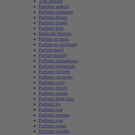
Tout afficher
Parfums ambrés
Parfums orientaux
Parfums fleuris
Parfums fruités
Parfums frais
Molécule Parfum
Parfum au musc
Parfum au patchouli
Parfum boisé
Parfum poudré
Parfums aromatiques
Parfums bergamote
Parfums chyprés
Parfums citronnés
Parfums coco
Parfums épicés
Parfums jasmin
Parfums linge frais
Parfums lys
Parfums oud
Parfums pomme
Parfums rose
Parfums santal
Parfums vanillés