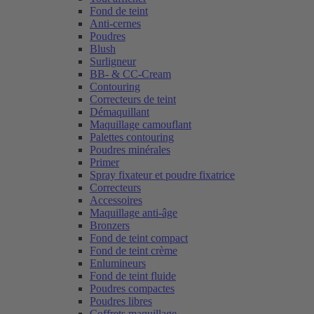
Fond de teint
Anti-cernes
Poudres
Blush
Surligneur
BB- & CC-Cream
Contouring
Correcteurs de teint
Démaquillant
Maquillage camouflant
Palettes contouring
Poudres minérales
Primer
Spray fixateur et poudre fixatrice
Correcteurs
Accessoires
Maquillage anti-âge
Bronzers
Fond de teint compact
Fond de teint crème
Enlumineurs
Fond de teint fluide
Poudres compactes
Poudres libres
Coffrets maquillage