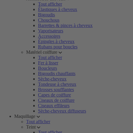
Tout afficher
Élastiques à cheveux
Bigoudis
Chouchous
Barrettes & pinces à cheveux
Vaporisateurs
Accessoires
Épingles à cheveux
Rubans pour boucles
Matériel coiffure
Tout afficher
Fer à lisser
Boucleurs
Bigoudis chauffants
Sèche-cheveux
Tondeuse à cheveux
Brosses soufflantes
Capes de coiffure
Ciseaux de coiffure
Ciseaux effileurs
Sèche-cheveux diffuseurs
Maquillage
Tout afficher
Teint
Tout afficher