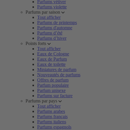
Parfums vétiver
Parfums violette
Parfums par saison
Tout afficher
Parfums de printemps
Parfums d'automne
Parfums d’été
Parfums d’hiver
Points forts
Tout afficher
Eaux de Cologne
Eaux de Parfum
Eaux de toilette
Miniatures de parfum
Nouveautés de parfums
Offres de parfum
Parfum populaire
Parfum unisexe
Parfums sur facture
Parfums par pays
Tout afficher
Parfums arabes
Parfums français
Parfums italiens
Parfums espagnols