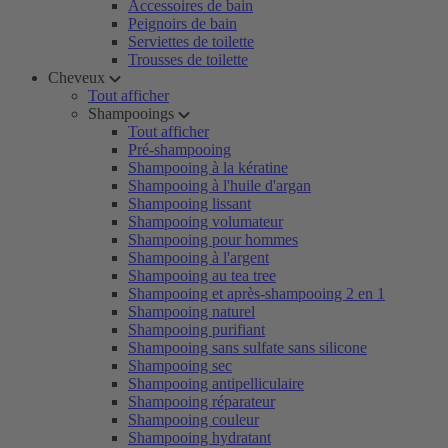
Accessoires de bain
Peignoirs de bain
Serviettes de toilette
Trousses de toilette
Cheveux
Tout afficher
Shampooings
Tout afficher
Pré-shampooing
Shampooing à la kératine
Shampooing à l'huile d'argan
Shampooing lissant
Shampooing volumateur
Shampooing pour hommes
Shampooing à l'argent
Shampooing au tea tree
Shampooing et après-shampooing 2 en 1
Shampooing naturel
Shampooing purifiant
Shampooing sans sulfate sans silicone
Shampooing sec
Shampooing antipelliculaire
Shampooing réparateur
Shampooing couleur
Shampooing hydratant