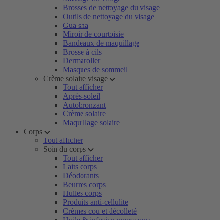
Brosses de nettoyage du visage
Outils de nettoyage du visage
Gua sha
Miroir de courtoisie
Bandeaux de maquillage
Brosse à cils
Dermaroller
Masques de sommeil
Crème solaire visage
Tout afficher
Après-soleil
Autobronzant
Crème solaire
Maquillage solaire
Corps
Tout afficher
Soin du corps
Tout afficher
Laits corps
Déodorants
Beurres corps
Huiles corps
Produits anti-cellulite
Crèmes cou et décolleté
Huile & infusion pour sauna