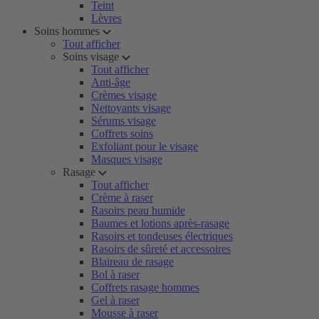
Teint
Lèvres
Soins hommes
Tout afficher
Soins visage
Tout afficher
Anti-âge
Crèmes visage
Nettoyants visage
Sérums visage
Coffrets soins
Exfoliant pour le visage
Masques visage
Rasage
Tout afficher
Crème à raser
Rasoirs peau humide
Baumes et lotions après-rasage
Rasoirs et tondeuses électriques
Rasoirs de sûreté et accessoires
Blaireau de rasage
Bol à raser
Coffrets rasage hommes
Gel à raser
Mousse à raser