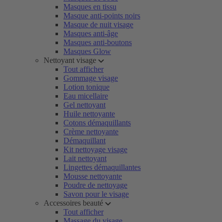
Masques en tissu
Masque anti-points noirs
Masque de nuit visage
Masques anti-âge
Masques anti-boutons
Masques Glow
Nettoyant visage
Tout afficher
Gommage visage
Lotion tonique
Eau micellaire
Gel nettoyant
Huile nettoyante
Cotons démaquillants
Crème nettoyante
Démaquillant
Kit nettoyage visage
Lait nettoyant
Lingettes démaquillantes
Mousse nettoyante
Poudre de nettoyage
Savon pour le visage
Accessoires beauté
Tout afficher
Massage du visage