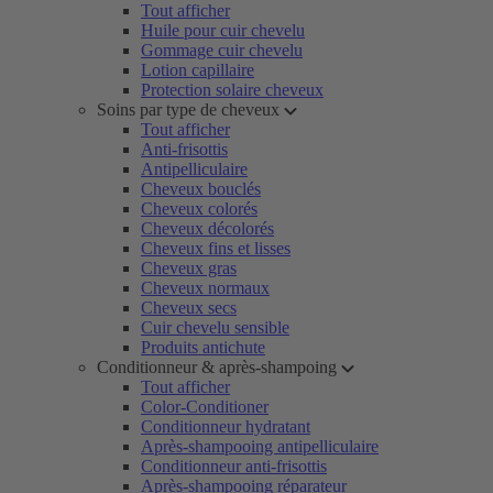
Tout afficher
Huile pour cuir chevelu
Gommage cuir chevelu
Lotion capillaire
Protection solaire cheveux
Soins par type de cheveux
Tout afficher
Anti-frisottis
Antipelliculaire
Cheveux bouclés
Cheveux colorés
Cheveux décolorés
Cheveux fins et lisses
Cheveux gras
Cheveux normaux
Cheveux secs
Cuir chevelu sensible
Produits antichute
Conditionneur & après-shampoing
Tout afficher
Color-Conditioner
Conditionneur hydratant
Après-shampooing antipelliculaire
Conditionneur anti-frisottis
Après-shampooing réparateur