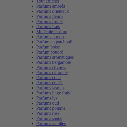
Tout afficher
Parfums ambrés
Parfums orientaux
Parfums fleuris
Parfums fruités
Parfums frais
Molécule Parfum
Parfum au musc
Parfum au patchouli
Parfum boisé
Parfum poudré
Parfums aromatiques
Parfums bergamote
Parfums chyprés
Parfums citronnés
Parfums coco
Parfums épicés
Parfums jasmin
Parfums linge frais
Parfums lys
Parfums oud
Parfums pomme
Parfums rose
Parfums santal
Parfums vanillés