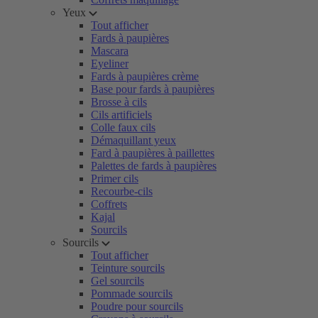
Yeux
Tout afficher
Fards à paupières
Mascara
Eyeliner
Fards à paupières crème
Base pour fards à paupières
Brosse à cils
Cils artificiels
Colle faux cils
Démaquillant yeux
Fard à paupières à paillettes
Palettes de fards à paupières
Primer cils
Recourbe-cils
Coffrets
Kajal
Sourcils
Sourcils
Tout afficher
Teinture sourcils
Gel sourcils
Pommade sourcils
Poudre pour sourcils