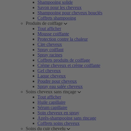
Shampooing solide
Savon pour les cheveux
Shampooing pour cheveux bouclés
Coffrets shampooing
Produits de coiffage
Tout afficher
Mousse coiffante
Protection contre la chaleur
Cire cheveux
Spray coiffant
Spray racines
Coffrets produits de coiffage
Crème cheveux et crème coiffante
Gel cheveux
Laque cheveux
Poudre pour cheveux
Spray eau salée cheveux
Soins cheveux sans rinçage
Tout afficher
Huile capillaire
Sérum capillaire
Soin cheveux en spray
Après-shampooing sans rinçage
Coffrets soins cheveux
Soins du cuir chevelu