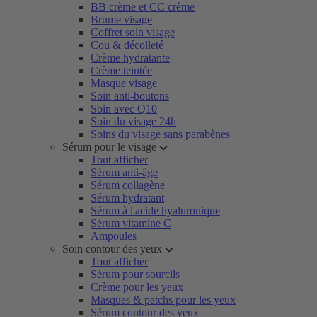
BB crème et CC crème
Brume visage
Coffret soin visage
Cou & décolleté
Crème hydratante
Crème teintée
Masque visage
Soin anti-boutons
Soin avec Q10
Soin du visage 24h
Soins du visage sans parabènes
Sérum pour le visage
Tout afficher
Sérum anti-âge
Sérum collagène
Sérum hydratant
Sérum à l'acide hyaluronique
Sérum vitamine C
Ampoules
Soin contour des yeux
Tout afficher
Sérum pour sourcils
Crème pour les yeux
Masques & patchs pour les yeux
Sérum contour des yeux