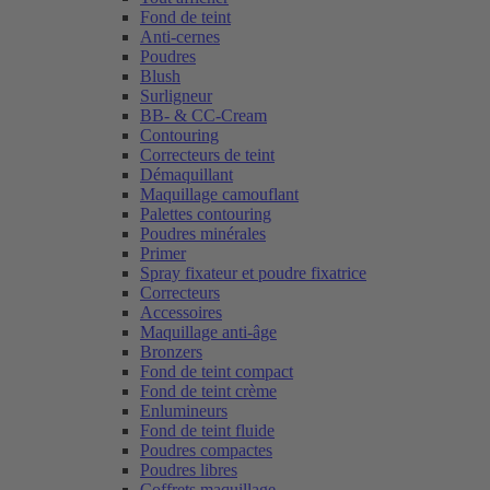
Fond de teint
Anti-cernes
Poudres
Blush
Surligneur
BB- & CC-Cream
Contouring
Correcteurs de teint
Démaquillant
Maquillage camouflant
Palettes contouring
Poudres minérales
Primer
Spray fixateur et poudre fixatrice
Correcteurs
Accessoires
Maquillage anti-âge
Bronzers
Fond de teint compact
Fond de teint crème
Enlumineurs
Fond de teint fluide
Poudres compactes
Poudres libres
Coffrets maquillage