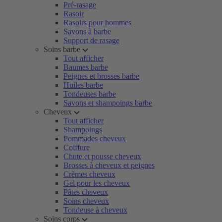
Pré-rasage
Rasoir
Rasoirs pour hommes
Savons à barbe
Support de rasage
Soins barbe
Tout afficher
Baumes barbe
Peignes et brosses barbe
Huiles barbe
Tondeuses barbe
Savons et shampoings barbe
Cheveux
Tout afficher
Shampoings
Pommades cheveux
Coiffure
Chute et pousse cheveux
Brosses à cheveux et peignes
Crèmes cheveux
Gel pour les cheveux
Pâtes cheveux
Soins cheveux
Tondeuse à cheveux
Soins corps