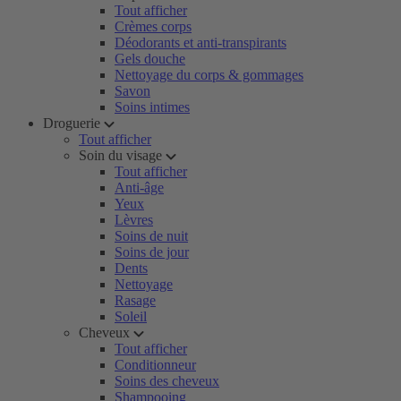
Tout afficher
Crèmes corps
Déodorants et anti-transpirants
Gels douche
Nettoyage du corps & gommages
Savon
Soins intimes
Droguerie
Tout afficher
Soin du visage
Tout afficher
Anti-âge
Yeux
Lèvres
Soins de nuit
Soins de jour
Dents
Nettoyage
Rasage
Soleil
Cheveux
Tout afficher
Conditionneur
Soins des cheveux
Shampooing