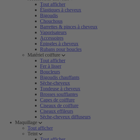
Tout afficher
Élastiques à cheveux
Bigoudis
Chouchous
Barrettes & pinces à cheveux
Vaporisateurs
Accessoires
Épingles à cheveux
Rubans pour boucles
Matériel coiffure
Tout afficher
Fer à lisser
Boucleurs
Bigoudis chauffants
Sèche-cheveux
Tondeuse à cheveux
Brosses soufflantes
Capes de coiffure
Ciseaux de coiffure
Ciseaux effileurs
Sèche-cheveux diffuseurs
Maquillage
Tout afficher
Teint
Tout afficher