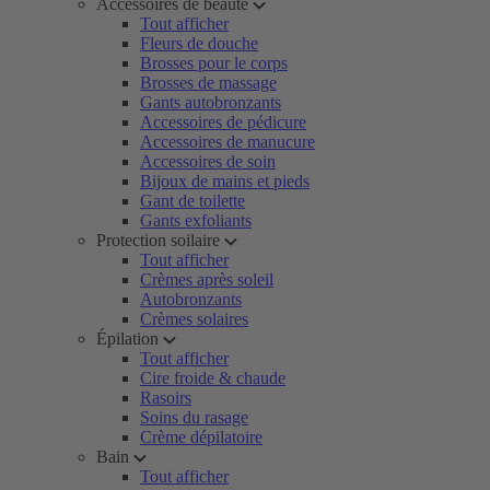
Accessoires de beauté
Tout afficher
Fleurs de douche
Brosses pour le corps
Brosses de massage
Gants autobronzants
Accessoires de pédicure
Accessoires de manucure
Accessoires de soin
Bijoux de mains et pieds
Gant de toilette
Gants exfoliants
Protection soilaire
Tout afficher
Crèmes après soleil
Autobronzants
Crèmes solaires
Épilation
Tout afficher
Cire froide & chaude
Rasoirs
Soins du rasage
Crème dépilatoire
Bain
Tout afficher