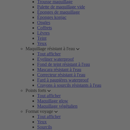
Trousse maquillage
Palette de maquillage vide
Éponges de maquillage
Éponges konjac
Ongles
Coffrets
Lèvres
Teint
Yeux
Maquillage résistant à l'eau
Tout afficher
Eyeliner waterproof
Fond de teint résistant à l'eau
Mascara résistant à l'eau
Correcteur résistant à l'eau
Fard à paupières waterproof
Crayons à sourcils résistants à l'eau
Points forts
Tout afficher
Maquillage glow
Maquillage végétalien
Format voyage
Tout afficher
Yeux
Sourcils