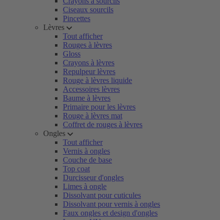
Crayons à sourcils
Ciseaux sourcils
Pincettes
Lèvres
Tout afficher
Rouges à lèvres
Gloss
Crayons à lèvres
Repulpeur lèvres
Rouge à lèvres liquide
Accessoires lèvres
Baume à lèvres
Primaire pour les lèvres
Rouge à lèvres mat
Coffret de rouges à lèvres
Ongles
Tout afficher
Vernis à ongles
Couche de base
Top coat
Durcisseur d'ongles
Limes à ongle
Dissolvant pour cuticules
Dissolvant pour vernis à ongles
Faux ongles et design d'ongles