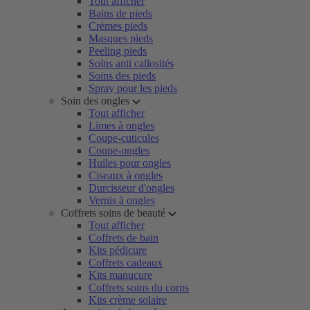
Tout afficher
Bains de pieds
Crèmes pieds
Masques pieds
Peeling pieds
Soins anti callosités
Soins des pieds
Spray pour les pieds
Soin des ongles
Tout afficher
Limes à ongles
Coupe-cuticules
Coupe-ongles
Huiles pour ongles
Ciseaux à ongles
Durcisseur d'ongles
Vernis à ongles
Coffrets soins de beauté
Tout afficher
Coffrets de bain
Kits pédicure
Coffrets cadeaux
Kits manucure
Coffrets soins du corps
Kits crème solaire