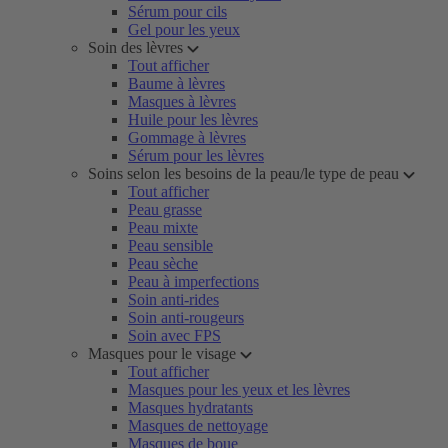
Sérum pour cils
Gel pour les yeux
Soin des lèvres
Tout afficher
Baume à lèvres
Masques à lèvres
Huile pour les lèvres
Gommage à lèvres
Sérum pour les lèvres
Soins selon les besoins de la peau/le type de peau
Tout afficher
Peau grasse
Peau mixte
Peau sensible
Peau sèche
Peau à imperfections
Soin anti-rides
Soin anti-rougeurs
Soin avec FPS
Masques pour le visage
Tout afficher
Masques pour les yeux et les lèvres
Masques hydratants
Masques de nettoyage
Masques de boue