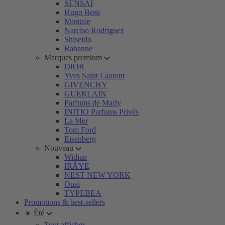
SENSAI
Hugo Boss
Montale
Narciso Rodriguez
Shiseido
Rabanne
Marques premium
DIOR
Yves Saint Laurent
GIVENCHY
GUERLAIN
Parfums de Marly
INITIO Parfums Privés
La Mer
Tom Ford
Eisenberg
Nouveau
Widian
IRÄYE
NEST NEW YORK
Ouai
TYPEBEA
Promotions & best-sellers
☀️ Été
Tout afficher