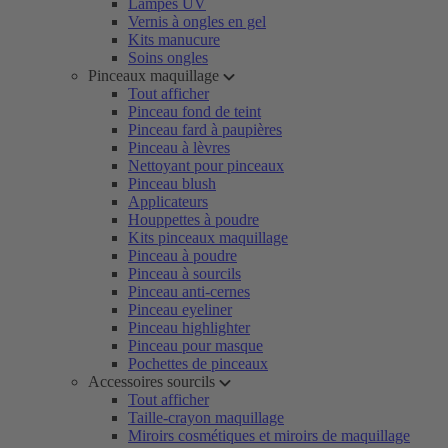
Lampes UV
Vernis à ongles en gel
Kits manucure
Soins ongles
Pinceaux maquillage
Tout afficher
Pinceau fond de teint
Pinceau fard à paupières
Pinceau à lèvres
Nettoyant pour pinceaux
Pinceau blush
Applicateurs
Houppettes à poudre
Kits pinceaux maquillage
Pinceau à poudre
Pinceau à sourcils
Pinceau anti-cernes
Pinceau eyeliner
Pinceau highlighter
Pinceau pour masque
Pochettes de pinceaux
Accessoires sourcils
Tout afficher
Taille-crayon maquillage
Miroirs cosmétiques et miroirs de maquillage