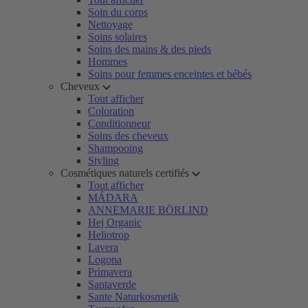
Soin du corps
Nettoyage
Soins solaires
Soins des mains & des pieds
Hommes
Soins pour femmes enceintes et bébés
Cheveux
Tout afficher
Coloration
Conditionneur
Soins des cheveux
Shampooing
Styling
Cosmétiques naturels certifiés
Tout afficher
MÁDARA
ANNEMARIE BÖRLIND
Hej Organic
Heliotrop
Lavera
Logona
Primavera
Santaverde
Sante Naturkosmetik