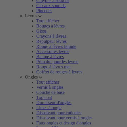
Crayons à sourcils
Ciseaux sourcils
Pincettes
Lèvres
Tout afficher
Rouges à lèvres
Gloss
Crayons à lèvres
Repulpeur lèvres
Rouge à lèvres liquide
Accessoires lèvres
Baume à lèvres
Primaire pour les lèvres
Rouge à lèvres mat
Coffret de rouges à lèvres
Ongles
Tout afficher
Vernis à ongles
Couche de base
Top coat
Durcisseur d'ongles
Limes à ongle
Dissolvant pour cuticules
Dissolvant pour vernis à ongles
Faux ongles et design d'ongles