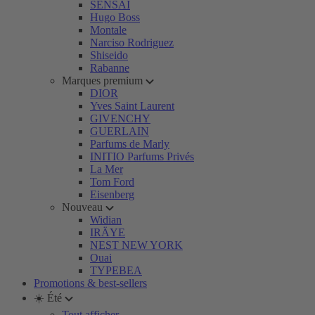
SENSAI
Hugo Boss
Montale
Narciso Rodriguez
Shiseido
Rabanne
Marques premium
DIOR
Yves Saint Laurent
GIVENCHY
GUERLAIN
Parfums de Marly
INITIO Parfums Privés
La Mer
Tom Ford
Eisenberg
Nouveau
Widian
IRÄYE
NEST NEW YORK
Ouai
TYPEBEA
Promotions & best-sellers
☀️ Été
Tout afficher