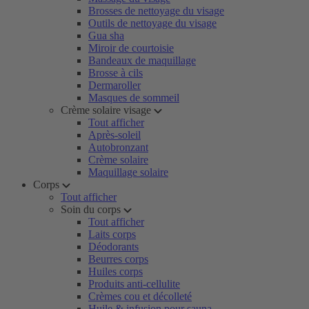
Brosses de nettoyage du visage
Outils de nettoyage du visage
Gua sha
Miroir de courtoisie
Bandeaux de maquillage
Brosse à cils
Dermaroller
Masques de sommeil
Crème solaire visage
Tout afficher
Après-soleil
Autobronzant
Crème solaire
Maquillage solaire
Corps
Tout afficher
Soin du corps
Tout afficher
Laits corps
Déodorants
Beurres corps
Huiles corps
Produits anti-cellulite
Crèmes cou et décolleté
Huile & infusion pour sauna