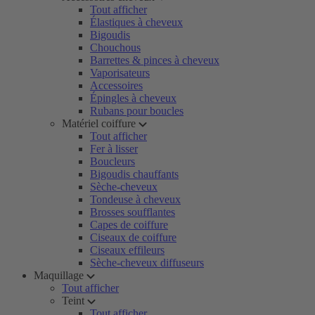
Tout afficher
Élastiques à cheveux
Bigoudis
Chouchous
Barrettes & pinces à cheveux
Vaporisateurs
Accessoires
Épingles à cheveux
Rubans pour boucles
Matériel coiffure
Tout afficher
Fer à lisser
Boucleurs
Bigoudis chauffants
Sèche-cheveux
Tondeuse à cheveux
Brosses soufflantes
Capes de coiffure
Ciseaux de coiffure
Ciseaux effileurs
Sèche-cheveux diffuseurs
Maquillage
Tout afficher
Teint
Tout afficher