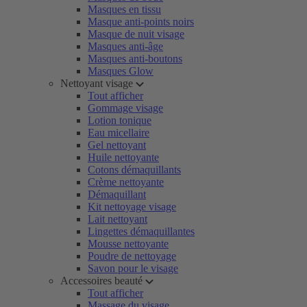
Masques en tissu
Masque anti-points noirs
Masque de nuit visage
Masques anti-âge
Masques anti-boutons
Masques Glow
Nettoyant visage
Tout afficher
Gommage visage
Lotion tonique
Eau micellaire
Gel nettoyant
Huile nettoyante
Cotons démaquillants
Crème nettoyante
Démaquillant
Kit nettoyage visage
Lait nettoyant
Lingettes démaquillantes
Mousse nettoyante
Poudre de nettoyage
Savon pour le visage
Accessoires beauté
Tout afficher
Massage du visage