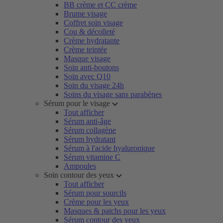
BB crème et CC crème
Brume visage
Coffret soin visage
Cou & décolleté
Crème hydratante
Crème teintée
Masque visage
Soin anti-boutons
Soin avec Q10
Soin du visage 24h
Soins du visage sans parabènes
Sérum pour le visage
Tout afficher
Sérum anti-âge
Sérum collagène
Sérum hydratant
Sérum à l'acide hyaluronique
Sérum vitamine C
Ampoules
Soin contour des yeux
Tout afficher
Sérum pour sourcils
Crème pour les yeux
Masques & patchs pour les yeux
Sérum contour des yeux