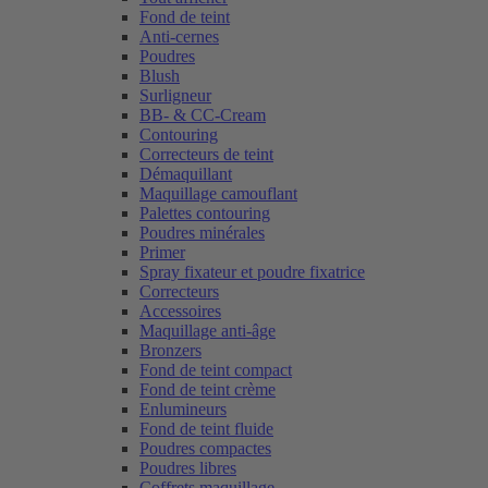
Fond de teint
Anti-cernes
Poudres
Blush
Surligneur
BB- & CC-Cream
Contouring
Correcteurs de teint
Démaquillant
Maquillage camouflant
Palettes contouring
Poudres minérales
Primer
Spray fixateur et poudre fixatrice
Correcteurs
Accessoires
Maquillage anti-âge
Bronzers
Fond de teint compact
Fond de teint crème
Enlumineurs
Fond de teint fluide
Poudres compactes
Poudres libres
Coffrets maquillage