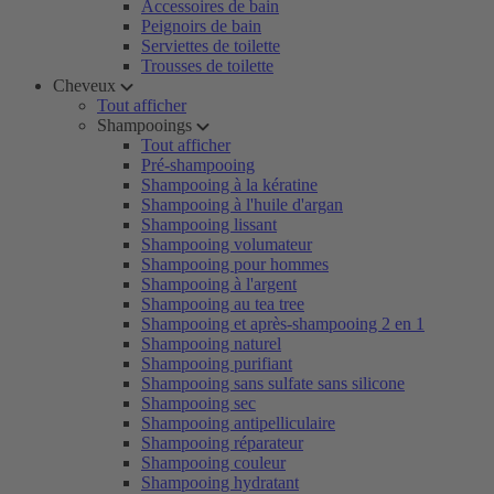
Accessoires de bain
Peignoirs de bain
Serviettes de toilette
Trousses de toilette
Cheveux
Tout afficher
Shampooings
Tout afficher
Pré-shampooing
Shampooing à la kératine
Shampooing à l'huile d'argan
Shampooing lissant
Shampooing volumateur
Shampooing pour hommes
Shampooing à l'argent
Shampooing au tea tree
Shampooing et après-shampooing 2 en 1
Shampooing naturel
Shampooing purifiant
Shampooing sans sulfate sans silicone
Shampooing sec
Shampooing antipelliculaire
Shampooing réparateur
Shampooing couleur
Shampooing hydratant