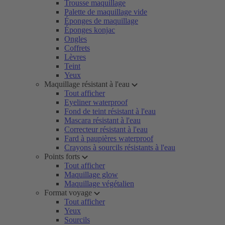
Trousse maquillage
Palette de maquillage vide
Éponges de maquillage
Éponges konjac
Ongles
Coffrets
Lèvres
Teint
Yeux
Maquillage résistant à l'eau
Tout afficher
Eyeliner waterproof
Fond de teint résistant à l'eau
Mascara résistant à l'eau
Correcteur résistant à l'eau
Fard à paupières waterproof
Crayons à sourcils résistants à l'eau
Points forts
Tout afficher
Maquillage glow
Maquillage végétalien
Format voyage
Tout afficher
Yeux
Sourcils