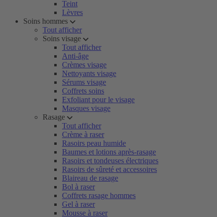
Teint
Lèvres
Soins hommes
Tout afficher
Soins visage
Tout afficher
Anti-âge
Crèmes visage
Nettoyants visage
Sérums visage
Coffrets soins
Exfoliant pour le visage
Masques visage
Rasage
Tout afficher
Crème à raser
Rasoirs peau humide
Baumes et lotions après-rasage
Rasoirs et tondeuses électriques
Rasoirs de sûreté et accessoires
Blaireau de rasage
Bol à raser
Coffrets rasage hommes
Gel à raser
Mousse à raser