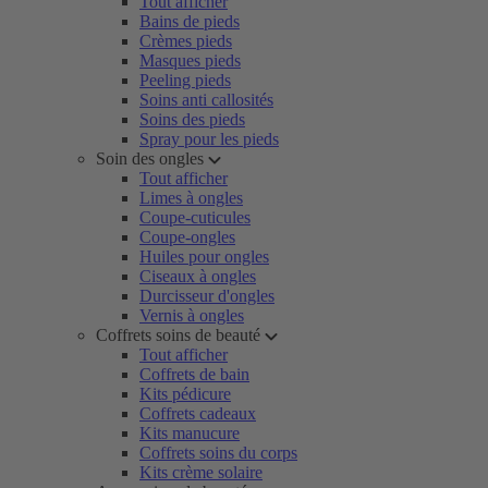
Tout afficher
Bains de pieds
Crèmes pieds
Masques pieds
Peeling pieds
Soins anti callosités
Soins des pieds
Spray pour les pieds
Soin des ongles
Tout afficher
Limes à ongles
Coupe-cuticules
Coupe-ongles
Huiles pour ongles
Ciseaux à ongles
Durcisseur d'ongles
Vernis à ongles
Coffrets soins de beauté
Tout afficher
Coffrets de bain
Kits pédicure
Coffrets cadeaux
Kits manucure
Coffrets soins du corps
Kits crème solaire