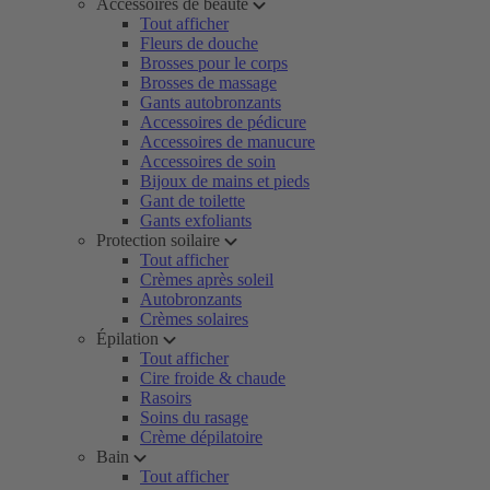
Accessoires de beauté
Tout afficher
Fleurs de douche
Brosses pour le corps
Brosses de massage
Gants autobronzants
Accessoires de pédicure
Accessoires de manucure
Accessoires de soin
Bijoux de mains et pieds
Gant de toilette
Gants exfoliants
Protection soilaire
Tout afficher
Crèmes après soleil
Autobronzants
Crèmes solaires
Épilation
Tout afficher
Cire froide & chaude
Rasoirs
Soins du rasage
Crème dépilatoire
Bain
Tout afficher