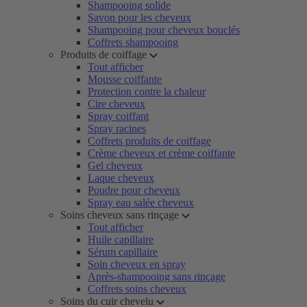
Shampooing solide
Savon pour les cheveux
Shampooing pour cheveux bouclés
Coffrets shampooing
Produits de coiffage
Tout afficher
Mousse coiffante
Protection contre la chaleur
Cire cheveux
Spray coiffant
Spray racines
Coffrets produits de coiffage
Crème cheveux et crème coiffante
Gel cheveux
Laque cheveux
Poudre pour cheveux
Spray eau salée cheveux
Soins cheveux sans rinçage
Tout afficher
Huile capillaire
Sérum capillaire
Soin cheveux en spray
Après-shampooing sans rinçage
Coffrets soins cheveux
Soins du cuir chevelu