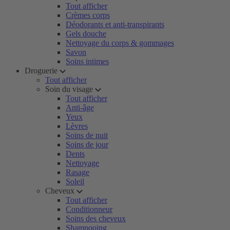
Tout afficher
Crèmes corps
Déodorants et anti-transpirants
Gels douche
Nettoyage du corps & gommages
Savon
Soins intimes
Droguerie
Tout afficher
Soin du visage
Tout afficher
Anti-âge
Yeux
Lèvres
Soins de nuit
Soins de jour
Dents
Nettoyage
Rasage
Soleil
Cheveux
Tout afficher
Conditionneur
Soins des cheveux
Shampooing