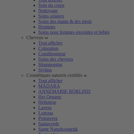
Soin du corps
Nettoyage
Soins solaires
Soins des mains & des pieds
Hommes
Soins pour femmes enceintes et bébés
Cheveux
Tout afficher
Coloration
Conditionneur
Soins des cheveux
Shampooing
Styling
Cosmétiques naturels certifiés
Tout afficher
MÁDARA
ANNEMARIE BÖRLIND
Hej Organic
Heliotrop
Lavera
Logona
Primavera
Santaverde
Sante Naturkosmetik