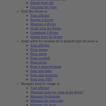
Sérum pour cils
Gel pour les yeux
Soin des lèvres
Tout afficher
Baume à lèvres
Masques à lèvres
Huile pour les lèvres
Gommage à lèvres
Sérum pour les lèvres
Soins selon les besoins de la peau/le type de peau
Tout afficher
Peau grasse
Peau mixte
Peau sensible
Peau sèche
Peau à imperfections
Soin anti-rides
Soin anti-rougeurs
Soin avec FPS
Masques pour le visage
Tout afficher
Masques pour les yeux et les lèvres
Masques hydratants
Masques de nettoyage
Masques de boue