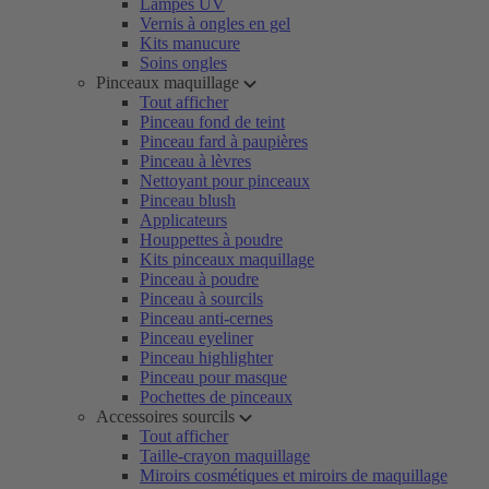
Lampes UV
Vernis à ongles en gel
Kits manucure
Soins ongles
Pinceaux maquillage
Tout afficher
Pinceau fond de teint
Pinceau fard à paupières
Pinceau à lèvres
Nettoyant pour pinceaux
Pinceau blush
Applicateurs
Houppettes à poudre
Kits pinceaux maquillage
Pinceau à poudre
Pinceau à sourcils
Pinceau anti-cernes
Pinceau eyeliner
Pinceau highlighter
Pinceau pour masque
Pochettes de pinceaux
Accessoires sourcils
Tout afficher
Taille-crayon maquillage
Miroirs cosmétiques et miroirs de maquillage