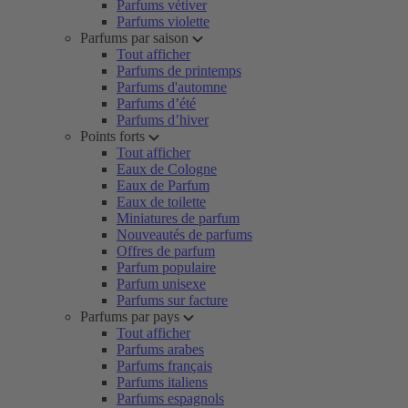
Parfums vétiver
Parfums violette
Parfums par saison
Tout afficher
Parfums de printemps
Parfums d'automne
Parfums d’été
Parfums d’hiver
Points forts
Tout afficher
Eaux de Cologne
Eaux de Parfum
Eaux de toilette
Miniatures de parfum
Nouveautés de parfums
Offres de parfum
Parfum populaire
Parfum unisexe
Parfums sur facture
Parfums par pays
Tout afficher
Parfums arabes
Parfums français
Parfums italiens
Parfums espagnols