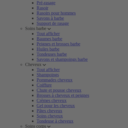
Pré-rasage
Rasoir
Rasoirs pour hommes
Savons à barbe
Support de rasage
Soins barbe
Tout afficher
Baumes barbe
Peignes et brosses barbe
Huiles barbe
Tondeuses barbe
Savons et shampoings barbe
Cheveux
Tout afficher
Shampoings
Pommades cheveux
Coiffure
Chute et pousse cheveux
Brosses à cheveux et peignes
Crèmes cheveux
Gel pour les cheveux
Pâtes cheveux
Soins cheveux
Tondeuse à cheveux
Soins corps