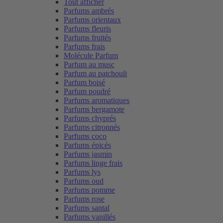
Tout afficher
Parfums ambrés
Parfums orientaux
Parfums fleuris
Parfums fruités
Parfums frais
Molécule Parfum
Parfum au musc
Parfum au patchouli
Parfum boisé
Parfum poudré
Parfums aromatiques
Parfums bergamote
Parfums chyprés
Parfums citronnés
Parfums coco
Parfums épicés
Parfums jasmin
Parfums linge frais
Parfums lys
Parfums oud
Parfums pomme
Parfums rose
Parfums santal
Parfums vanillés