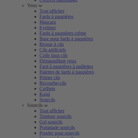
Yeux
Tout afficher
Fards à paupières
Mascara
Eyeliner
Fards à paupières crème
Base pour fards à paupières
Brosse à cils
Cils artificiels
Colle faux cils
Démaquillant yeux
Fard à paupières à paillettes
Palettes de fards à paupières
Primer cils
Recourbe-cils
Coffrets
Kajal
Sourcils
Sourcils
Tout afficher
Teinture sourcils
Gel sourcils
Pommade sourcils
Poudre pour sourcils