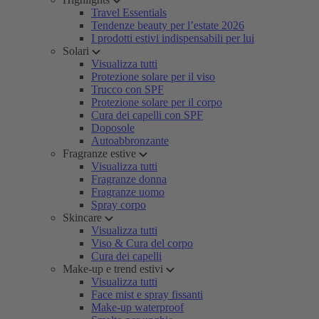
Travel Essentials
Tendenze beauty per l’estate 2026
I prodotti estivi indispensabili per lui
Solari
Visualizza tutti
Protezione solare per il viso
Trucco con SPF
Protezione solare per il corpo
Cura dei capelli con SPF
Doposole
Autoabbronzante
Fragranze estive
Visualizza tutti
Fragranze donna
Fragranze uomo
Spray corpo
Skincare
Visualizza tutti
Viso & Cura del corpo
Cura dei capelli
Make-up e trend estivi
Visualizza tutti
Face mist e spray fissanti
Make-up waterproof