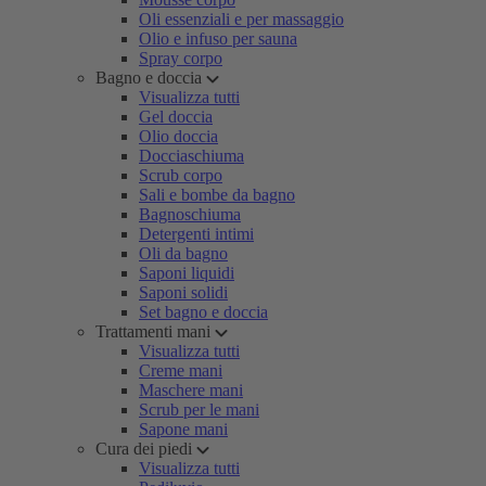
Oli essenziali e per massaggio
Olio e infuso per sauna
Spray corpo
Bagno e doccia
Visualizza tutti
Gel doccia
Olio doccia
Docciaschiuma
Scrub corpo
Sali e bombe da bagno
Bagnoschiuma
Detergenti intimi
Oli da bagno
Saponi liquidi
Saponi solidi
Set bagno e doccia
Trattamenti mani
Visualizza tutti
Creme mani
Maschere mani
Scrub per le mani
Sapone mani
Cura dei piedi
Visualizza tutti