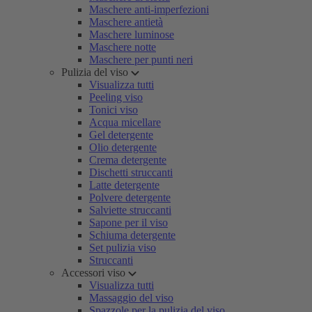
Maschere anti-imperfezioni
Maschere antietà
Maschere luminose
Maschere notte
Maschere per punti neri
Pulizia del viso
Visualizza tutti
Peeling viso
Tonici viso
Acqua micellare
Gel detergente
Olio detergente
Crema detergente
Dischetti struccanti
Latte detergente
Polvere detergente
Salviette struccanti
Sapone per il viso
Schiuma detergente
Set pulizia viso
Struccanti
Accessori viso
Visualizza tutti
Massaggio del viso
Spazzole per la pulizia del viso