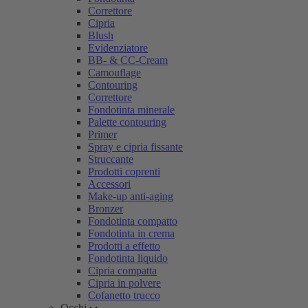
Correttore
Cipria
Blush
Evidenziatore
BB- & CC-Cream
Camouflage
Contouring
Correttore
Fondotinta minerale
Palette contouring
Primer
Spray e cipria fissante
Struccante
Prodotti coprenti
Accessori
Make-up anti-aging
Bronzer
Fondotinta compatto
Fondotinta in crema
Prodotti a effetto
Fondotinta liquido
Cipria compatta
Cipria in polvere
Cofanetto trucco
Occhi