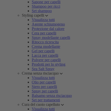
Sapone per capelli
Shampoo per ricci
Set shampoo
Styling capelli
Visualizza tutti
Agente schiumogeno
Protezione dal calore
Cera per capelli
Spray modellante capelli
Ritocco ricrescita
Crema modellante
Gel per capelli
Lacca per capelli
Polvere per capelli
Prodotti per lo styling
Sea Salt Spray
Crema senza risciacquo
Visualizza tutti
Olio per capelli
Siero per capelli
Spray per capelli
Balsamo senza risciacquo
Set per trattamenti
Cura del cuoio capelluto
Visualizza tutti