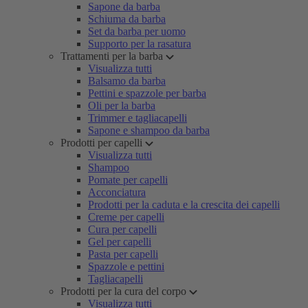
Sapone da barba
Schiuma da barba
Set da barba per uomo
Supporto per la rasatura
Trattamenti per la barba
Visualizza tutti
Balsamo da barba
Pettini e spazzole per barba
Oli per la barba
Trimmer e tagliacapelli
Sapone e shampoo da barba
Prodotti per capelli
Visualizza tutti
Shampoo
Pomate per capelli
Acconciatura
Prodotti per la caduta e la crescita dei capelli
Creme per capelli
Cura per capelli
Gel per capelli
Pasta per capelli
Spazzole e pettini
Tagliacapelli
Prodotti per la cura del corpo
Visualizza tutti