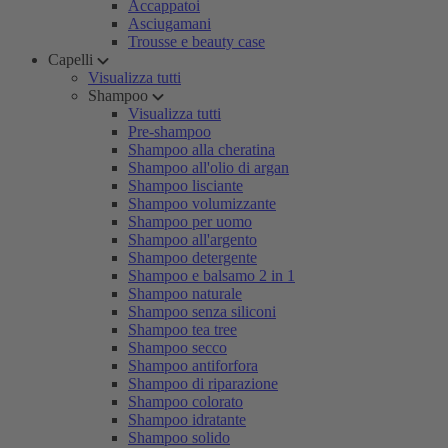
Accappatoi
Asciugamani
Trousse e beauty case
Capelli
Visualizza tutti
Shampoo
Visualizza tutti
Pre-shampoo
Shampoo alla cheratina
Shampoo all'olio di argan
Shampoo lisciante
Shampoo volumizzante
Shampoo per uomo
Shampoo all'argento
Shampoo detergente
Shampoo e balsamo 2 in 1
Shampoo naturale
Shampoo senza siliconi
Shampoo tea tree
Shampoo secco
Shampoo antiforfora
Shampoo di riparazione
Shampoo colorato
Shampoo idratante
Shampoo solido