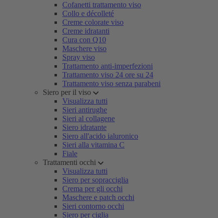
Cofanetti trattamento viso
Collo e décolleté
Creme colorate viso
Creme idratanti
Cura con Q10
Maschere viso
Spray viso
Trattamento anti-imperfezioni
Trattamento viso 24 ore su 24
Trattamento viso senza parabeni
Siero per il viso
Visualizza tutti
Sieri antirughe
Sieri al collagene
Siero idratante
Siero all'acido ialuronico
Sieri alla vitamina C
Fiale
Trattamenti occhi
Visualizza tutti
Siero per sopracciglia
Crema per gli occhi
Maschere e patch occhi
Sieri contorno occhi
Siero per ciglia