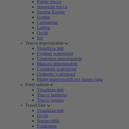
Palette trucco
Spugnette trucco
Spugne Konjac
Unghie
Carnagione
Labbra
Occhi
Set
Trucco impermeabile
Visualizza tutti
Eyeliner waterproof
Fondotinta impermeabile
Mascara impermeabile
Correttore waterproof
Ombretto waterproof
Matite impermeabili per sopracciglia
Punti salienti
Visualizza tutti
Trucco luminoso
Trucco vegano
Travel Size
Visualizza tutti
Occhi
Sopracciglia
Fondotinta