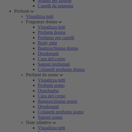
Smalto per unghie
Capelli da spiaggia
Profumi
Visualizza tutti
Fragranze donna
Visualizza tutti
Profumi donna
Profumo per capelli
Body mist
Bagnoschiuma donna
Deodoranti
Cura del corpo
Saponi profumati
Cofanetti profumo donna
Profumi da uomo
Visualizza tutti
Profumi uomo
Dopobarba
Cura del corpo
Bagnoschiuma uomo
Deodoranti
Cofanetti profumo uomo
Saponi uomo
Note olfattive
Visualizza tutti