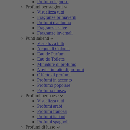
Profumo legnoso
Profumi per stagioni
Visualizza tutti
Fragranze primaverili
Profumi d'autunno
Fragranze estive
Fragranze invernali
Punti salienti
Visualizza tutti
Acque di Colonia
Eau de Parfum
Eau de Toilette
Miniature di profumo
Novità in fatto di profumi
Offerte di profumi
Profumi in acconto
Profumo popolare
Profumo unisex
Profumi per paese
Visualizza tutti
Profumi arabi
Profumi francesi
Profumi italiani
Profumi spagnoli
Profumi di lusso