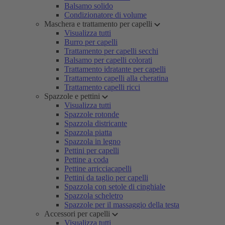
Balsamo solido
Condizionatore di volume
Maschera e trattamento per capelli
Visualizza tutti
Burro per capelli
Trattamento per capelli secchi
Balsamo per capelli colorati
Trattamento idratante per capelli
Trattamento capelli alla cheratina
Trattamento capelli ricci
Spazzole e pettini
Visualizza tutti
Spazzole rotonde
Spazzola districante
Spazzola piatta
Spazzola in legno
Pettini per capelli
Pettine a coda
Pettine arricciacapelli
Pettini da taglio per capelli
Spazzola con setole di cinghiale
Spazzola scheletro
Spazzole per il massaggio della testa
Accessori per capelli
Visualizza tutti