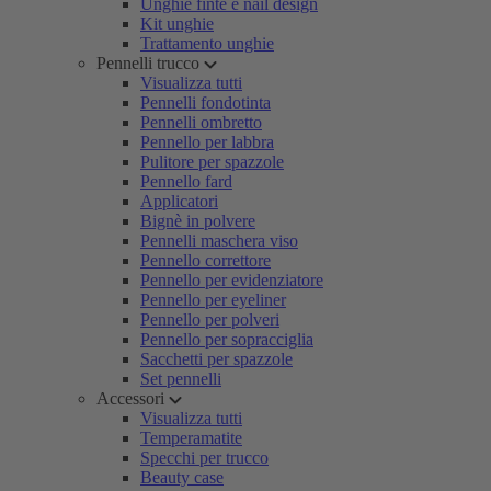
Unghie finte e nail design
Kit unghie
Trattamento unghie
Pennelli trucco
Visualizza tutti
Pennelli fondotinta
Pennelli ombretto
Pennello per labbra
Pulitore per spazzole
Pennello fard
Applicatori
Bignè in polvere
Pennelli maschera viso
Pennello correttore
Pennello per evidenziatore
Pennello per eyeliner
Pennello per polveri
Pennello per sopracciglia
Sacchetti per spazzole
Set pennelli
Accessori
Visualizza tutti
Temperamatite
Specchi per trucco
Beauty case