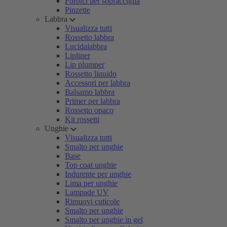
Forbici per sopracciglia
Pinzette
Labbra
Visualizza tutti
Rossetto labbra
Lucidalabbra
Lipliner
Lip plumper
Rossetto liquido
Accessori per labbra
Balsamo labbra
Primer per labbra
Rossetto opaco
Kit rossetti
Unghie
Visualizza tutti
Smalto per unghie
Base
Top coat unghie
Indurente per unghie
Lima per unghie
Lampade UV
Rimuovi cuticole
Smalto per unghie
Smalto per unghie in gel