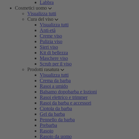
Labbra
Cosmetici uomo
Visualizza tutti
Cura del viso
Visualizza tutti
Anti-età
Creme viso
Pulizia viso
Sieri viso
Kit di bellezza
Maschere viso
Scrub per il viso
Prodotti rasatura
Visualizza tutti
Crema da barba
Rasoi a umido
Balsamo dopobarba e lozioni
Rasoi elettrico e trimmer
Rasoi da barba e accessori
Ciotola da barba
Gel da barba
Pennello da barba
Prebarba
Rasoio
Rasoio da uomo