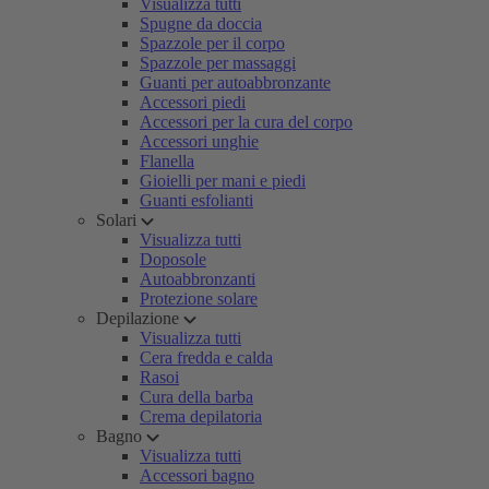
Visualizza tutti
Spugne da doccia
Spazzole per il corpo
Spazzole per massaggi
Guanti per autoabbronzante
Accessori piedi
Accessori per la cura del corpo
Accessori unghie
Flanella
Gioielli per mani e piedi
Guanti esfolianti
Solari
Visualizza tutti
Doposole
Autoabbronzanti
Protezione solare
Depilazione
Visualizza tutti
Cera fredda e calda
Rasoi
Cura della barba
Crema depilatoria
Bagno
Visualizza tutti
Accessori bagno