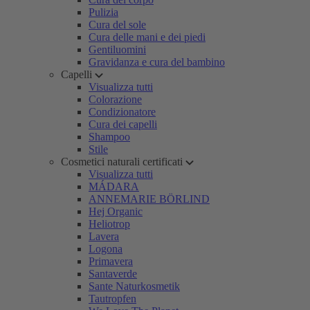
Pulizia
Cura del sole
Cura delle mani e dei piedi
Gentiluomini
Gravidanza e cura del bambino
Capelli
Visualizza tutti
Colorazione
Condizionatore
Cura dei capelli
Shampoo
Stile
Cosmetici naturali certificati
Visualizza tutti
MÁDARA
ANNEMARIE BÖRLIND
Hej Organic
Heliotrop
Lavera
Logona
Primavera
Santaverde
Sante Naturkosmetik
Tautropfen