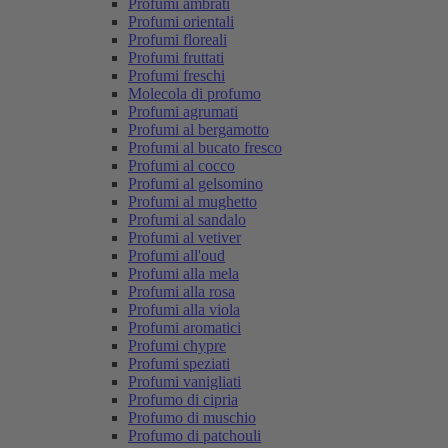
Profumi ambrati
Profumi orientali
Profumi floreali
Profumi fruttati
Profumi freschi
Molecola di profumo
Profumi agrumati
Profumi al bergamotto
Profumi al bucato fresco
Profumi al cocco
Profumi al gelsomino
Profumi al mughetto
Profumi al sandalo
Profumi al vetiver
Profumi all'oud
Profumi alla mela
Profumi alla rosa
Profumi alla viola
Profumi aromatici
Profumi chypre
Profumi speziati
Profumi vanigliati
Profumo di cipria
Profumo di muschio
Profumo di patchouli