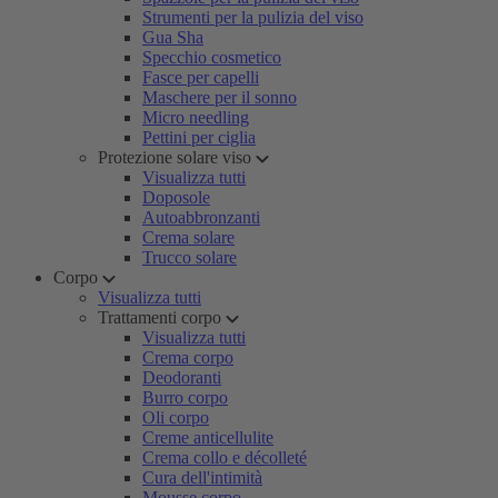
Strumenti per la pulizia del viso
Gua Sha
Specchio cosmetico
Fasce per capelli
Maschere per il sonno
Micro needling
Pettini per ciglia
Protezione solare viso
Visualizza tutti
Doposole
Autoabbronzanti
Crema solare
Trucco solare
Corpo
Visualizza tutti
Trattamenti corpo
Visualizza tutti
Crema corpo
Deodoranti
Burro corpo
Oli corpo
Creme anticellulite
Crema collo e décolleté
Cura dell'intimità
Mousse corpo