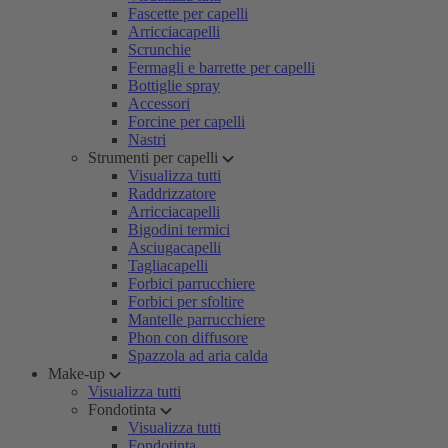
Fascette per capelli
Arricciacapelli
Scrunchie
Fermagli e barrette per capelli
Bottiglie spray
Accessori
Forcine per capelli
Nastri
Strumenti per capelli
Visualizza tutti
Raddrizzatore
Arricciacapelli
Bigodini termici
Asciugacapelli
Tagliacapelli
Forbici parrucchiere
Forbici per sfoltire
Mantelle parrucchiere
Phon con diffusore
Spazzola ad aria calda
Make-up
Visualizza tutti
Fondotinta
Visualizza tutti
Fondotinta