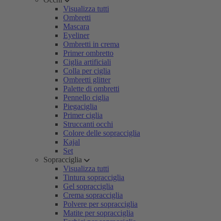
Visualizza tutti
Ombretti
Mascara
Eyeliner
Ombretti in crema
Primer ombretto
Ciglia artificiali
Colla per ciglia
Ombretti glitter
Palette di ombretti
Pennello ciglia
Piegaciglia
Primer ciglia
Struccanti occhi
Colore delle sopracciglia
Kajal
Set
Sopracciglia
Visualizza tutti
Tintura sopracciglia
Gel sopracciglia
Crema sopracciglia
Polvere per sopracciglia
Matite per sopracciglia