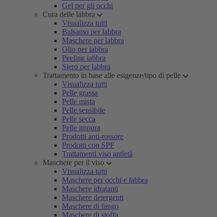
Gel per gli occhi
Cura delle labbra
Visualizza tutti
Balsamo per labbra
Maschere per labbra
Olio per labbra
Peeling labbra
Siero per labbra
Trattamento in base alle esigenze/tipo di pelle
Visualizza tutti
Pelle grassa
Pelle mista
Pelle sensibile
Pelle secca
Pelle impura
Prodotti anti-rossore
Prodotti con SPF
Trattamenti viso antietà
Maschere per il viso
Visualizza tutti
Maschere per occhi e labbra
Maschere idratanti
Maschere detergenti
Maschere di fango
Maschere di stoffa