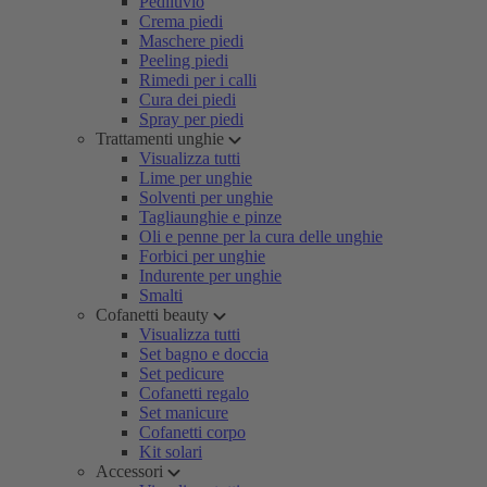
Pediluvio
Crema piedi
Maschere piedi
Peeling piedi
Rimedi per i calli
Cura dei piedi
Spray per piedi
Trattamenti unghie
Visualizza tutti
Lime per unghie
Solventi per unghie
Tagliaunghie e pinze
Oli e penne per la cura delle unghie
Forbici per unghie
Indurente per unghie
Smalti
Cofanetti beauty
Visualizza tutti
Set bagno e doccia
Set pedicure
Cofanetti regalo
Set manicure
Cofanetti corpo
Kit solari
Accessori