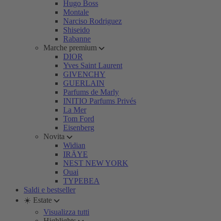
Hugo Boss
Montale
Narciso Rodriguez
Shiseido
Rabanne
Marche premium
DIOR
Yves Saint Laurent
GIVENCHY
GUERLAIN
Parfums de Marly
INITIO Parfums Privés
La Mer
Tom Ford
Eisenberg
Novita
Widian
IRÄYE
NEST NEW YORK
Ouai
TYPEBEA
Saldi e bestseller
☀️ Estate
Visualizza tutti
Highlights