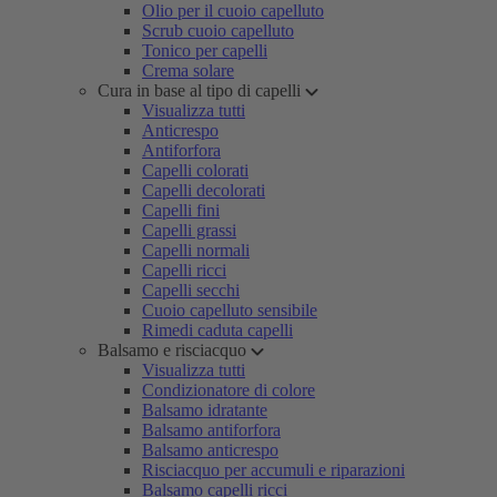
Olio per il cuoio capelluto
Scrub cuoio capelluto
Tonico per capelli
Crema solare
Cura in base al tipo di capelli
Visualizza tutti
Anticrespo
Antiforfora
Capelli colorati
Capelli decolorati
Capelli fini
Capelli grassi
Capelli normali
Capelli ricci
Capelli secchi
Cuoio capelluto sensibile
Rimedi caduta capelli
Balsamo e risciacquo
Visualizza tutti
Condizionatore di colore
Balsamo idratante
Balsamo antiforfora
Balsamo anticrespo
Risciacquo per accumuli e riparazioni
Balsamo capelli ricci