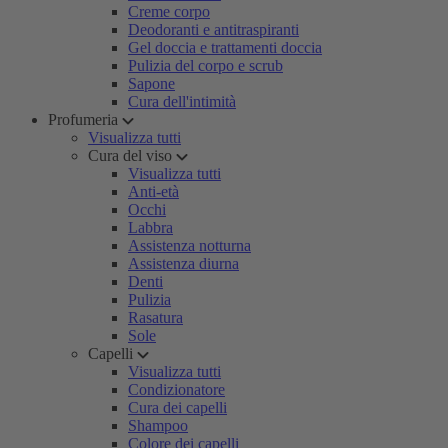
Creme corpo
Deodoranti e antitraspiranti
Gel doccia e trattamenti doccia
Pulizia del corpo e scrub
Sapone
Cura dell'intimità
Profumeria
Visualizza tutti
Cura del viso
Visualizza tutti
Anti-età
Occhi
Labbra
Assistenza notturna
Assistenza diurna
Denti
Pulizia
Rasatura
Sole
Capelli
Visualizza tutti
Condizionatore
Cura dei capelli
Shampoo
Colore dei capelli