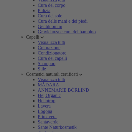
Cura del corpo
Pulizia
Cura del sole
Cura delle mani e dei piedi
Gentiluomini
Gravidanza e cura del bambino
Capelli
Visualizza tutti
Colorazione
Condizionatore
Cura dei capelli
Shampoo
Stile
Cosmetici naturali certificati
Visualizza tutti
MÁDARA
ANNEMARIE BÖRLIND
Hej Organic
Heliotrop
Lavera
Logona
Primavera
Santaverde
Sante Naturkosmetik