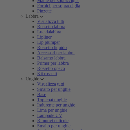
Matite per sopracciglia
Forbici per sopracciglia
Pinzette
Labbra
Visualizza tutti
Rossetto labbra
Lucidalabbra
Lipliner
Lip plumper
Rossetto liquido
Accessori per labbra
Balsamo labbra
Primer per labbra
Rossetto opaco
Kit rossetti
Unghie
Visualizza tutti
Smalto per unghie
Base
Top coat unghie
Indurente per unghie
Lima per unghie
Lampade UV
Rimuovi cuticole
Smalto per unghie