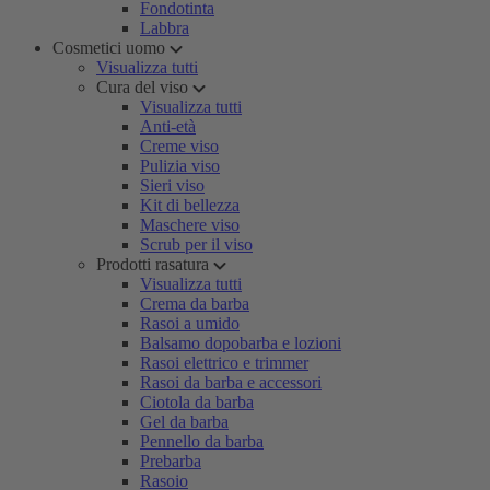
Fondotinta
Labbra
Cosmetici uomo
Visualizza tutti
Cura del viso
Visualizza tutti
Anti-età
Creme viso
Pulizia viso
Sieri viso
Kit di bellezza
Maschere viso
Scrub per il viso
Prodotti rasatura
Visualizza tutti
Crema da barba
Rasoi a umido
Balsamo dopobarba e lozioni
Rasoi elettrico e trimmer
Rasoi da barba e accessori
Ciotola da barba
Gel da barba
Pennello da barba
Prebarba
Rasoio