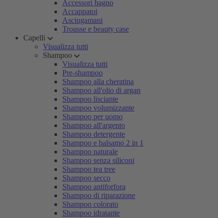
Accessori bagno
Accappatoi
Asciugamani
Trousse e beauty case
Capelli
Visualizza tutti
Shampoo
Visualizza tutti
Pre-shampoo
Shampoo alla cheratina
Shampoo all'olio di argan
Shampoo lisciante
Shampoo volumizzante
Shampoo per uomo
Shampoo all'argento
Shampoo detergente
Shampoo e balsamo 2 in 1
Shampoo naturale
Shampoo senza siliconi
Shampoo tea tree
Shampoo secco
Shampoo antiforfora
Shampoo di riparazione
Shampoo colorato
Shampoo idratante