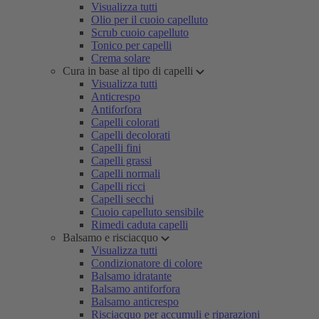
Visualizza tutti
Olio per il cuoio capelluto
Scrub cuoio capelluto
Tonico per capelli
Crema solare
Cura in base al tipo di capelli
Visualizza tutti
Anticrespo
Antiforfora
Capelli colorati
Capelli decolorati
Capelli fini
Capelli grassi
Capelli normali
Capelli ricci
Capelli secchi
Cuoio capelluto sensibile
Rimedi caduta capelli
Balsamo e risciacquo
Visualizza tutti
Condizionatore di colore
Balsamo idratante
Balsamo antiforfora
Balsamo anticrespo
Risciacquo per accumuli e riparazioni