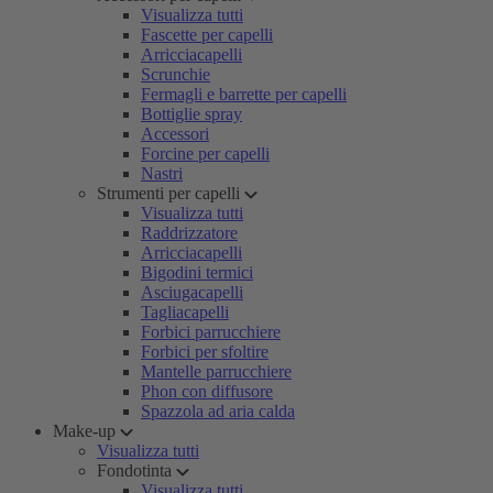
Visualizza tutti
Fascette per capelli
Arricciacapelli
Scrunchie
Fermagli e barrette per capelli
Bottiglie spray
Accessori
Forcine per capelli
Nastri
Strumenti per capelli
Visualizza tutti
Raddrizzatore
Arricciacapelli
Bigodini termici
Asciugacapelli
Tagliacapelli
Forbici parrucchiere
Forbici per sfoltire
Mantelle parrucchiere
Phon con diffusore
Spazzola ad aria calda
Make-up
Visualizza tutti
Fondotinta
Visualizza tutti