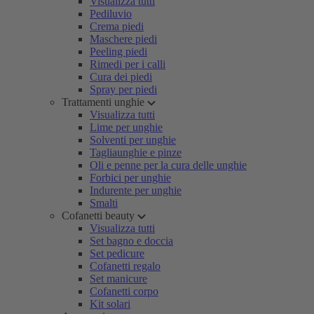
Visualizza tutti
Pediluvio
Crema piedi
Maschere piedi
Peeling piedi
Rimedi per i calli
Cura dei piedi
Spray per piedi
Trattamenti unghie
Visualizza tutti
Lime per unghie
Solventi per unghie
Tagliaunghie e pinze
Oli e penne per la cura delle unghie
Forbici per unghie
Indurente per unghie
Smalti
Cofanetti beauty
Visualizza tutti
Set bagno e doccia
Set pedicure
Cofanetti regalo
Set manicure
Cofanetti corpo
Kit solari