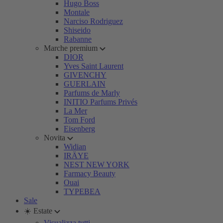
Hugo Boss
Montale
Narciso Rodriguez
Shiseido
Rabanne
Marche premium
DIOR
Yves Saint Laurent
GIVENCHY
GUERLAIN
Parfums de Marly
INITIO Parfums Privés
La Mer
Tom Ford
Eisenberg
Novita
Widian
IRÄYE
NEST NEW YORK
Farmacy Beauty
Ouai
TYPEBEA
Sale
☀️ Estate
Visualizza tutti