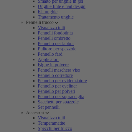
Smalto per unghie in gel
Unghie finte e nail design
Kit unghie
Trattamento unghie
Pennelli trucco
Visualizza tutti
Pennelli fondotinta
Pennelli ombretto
Pennello per labbra
Pulitore per spazzole
Pennello fard
Applicatori
Bignè in polvere
Pennelli maschera viso
Pennello correttore
Pennello per evidenziatore
Pennello per eyeliner
Pennello per polveri
Pennello per sopracciglia
Sacchetti per spazzole
Set pennelli
Accessori
Visualizza tutti
Temperamatite
Specchi per trucco