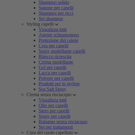
Shampoo solido
Sapone per capelli
Shampoo per ricci
Set shampoo
Styling capelli
Visualizza tutti
Agente schiumogeno
Protezione dal calore
Cera per capelli
Spray modellante capelli
Ritocco ricrescita
Crema modellante
Gel per capelli
Lacca per capelli
Polvere per capelli
Prodotti per lo styling
Sea Salt Spray
Crema senza risciacquo
Visualizza tutti
Olio per capelli
Siero per capelli
Spray per capelli
Balsamo senza risciacquo
Set per trattamenti
Cura del cuoio capelluto