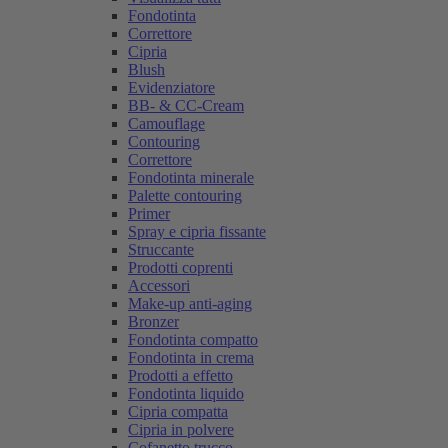
Fondotinta
Correttore
Cipria
Blush
Evidenziatore
BB- & CC-Cream
Camouflage
Contouring
Correttore
Fondotinta minerale
Palette contouring
Primer
Spray e cipria fissante
Struccante
Prodotti coprenti
Accessori
Make-up anti-aging
Bronzer
Fondotinta compatto
Fondotinta in crema
Prodotti a effetto
Fondotinta liquido
Cipria compatta
Cipria in polvere
Cofanetto trucco