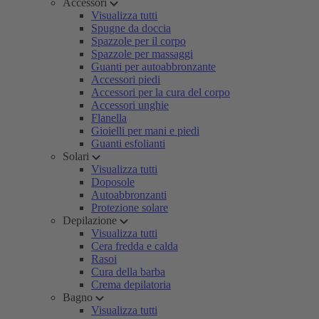
Accessori
Visualizza tutti
Spugne da doccia
Spazzole per il corpo
Spazzole per massaggi
Guanti per autoabbronzante
Accessori piedi
Accessori per la cura del corpo
Accessori unghie
Flanella
Gioielli per mani e piedi
Guanti esfolianti
Solari
Visualizza tutti
Doposole
Autoabbronzanti
Protezione solare
Depilazione
Visualizza tutti
Cera fredda e calda
Rasoi
Cura della barba
Crema depilatoria
Bagno
Visualizza tutti