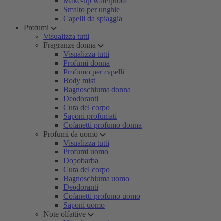
Make-up waterproof
Smalto per unghie
Capelli da spiaggia
Profumi
Visualizza tutti
Fragranze donna
Visualizza tutti
Profumi donna
Profumo per capelli
Body mist
Bagnoschiuma donna
Deodoranti
Cura del corpo
Saponi profumati
Cofanetti profumo donna
Profumi da uomo
Visualizza tutti
Profumi uomo
Dopobarba
Cura del corpo
Bagnoschiuma uomo
Deodoranti
Cofanetti profumo uomo
Saponi uomo
Note olfattive