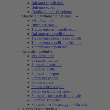
Balsamo capelli ricci
Balsamo solido
Condizionatore di volume
Maschera e trattamento per capelli
Visualizza tutti
Burro per capelli
Trattamento per capelli secchi
Balsamo per capelli colorati
Trattamento idratante per capelli
Trattamento capelli alla cheratina
Trattamento capelli ricci
Spazzole e pettini
Visualizza tutti
Spazzole rotonde
Spazzola districante
Spazzola piatta
Spazzola in legno
Pettini per capelli
Pettine a coda
Pettine arricciacapelli
Pettini da taglio per capelli
Spazzola con setole di cinghiale
Spazzola scheletro
Spazzole per il massaggio della testa
Accessori per capelli