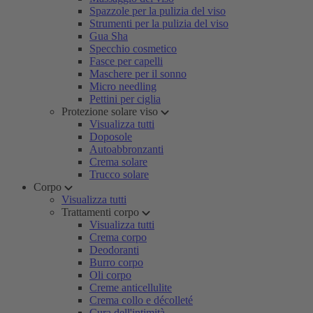
Spazzole per la pulizia del viso
Strumenti per la pulizia del viso
Gua Sha
Specchio cosmetico
Fasce per capelli
Maschere per il sonno
Micro needling
Pettini per ciglia
Protezione solare viso
Visualizza tutti
Doposole
Autoabbronzanti
Crema solare
Trucco solare
Corpo
Visualizza tutti
Trattamenti corpo
Visualizza tutti
Crema corpo
Deodoranti
Burro corpo
Oli corpo
Creme anticellulite
Crema collo e décolleté
Cura dell'intimità