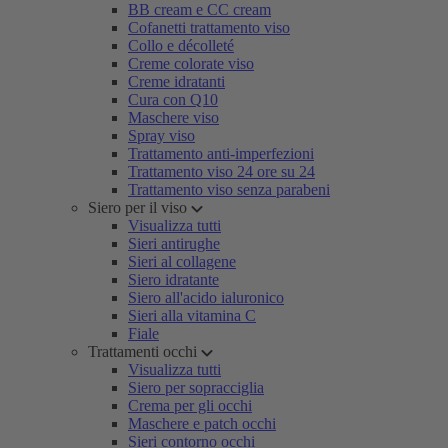
BB cream e CC cream
Cofanetti trattamento viso
Collo e décolleté
Creme colorate viso
Creme idratanti
Cura con Q10
Maschere viso
Spray viso
Trattamento anti-imperfezioni
Trattamento viso 24 ore su 24
Trattamento viso senza parabeni
Siero per il viso
Visualizza tutti
Sieri antirughe
Sieri al collagene
Siero idratante
Siero all'acido ialuronico
Sieri alla vitamina C
Fiale
Trattamenti occhi
Visualizza tutti
Siero per sopracciglia
Crema per gli occhi
Maschere e patch occhi
Sieri contorno occhi