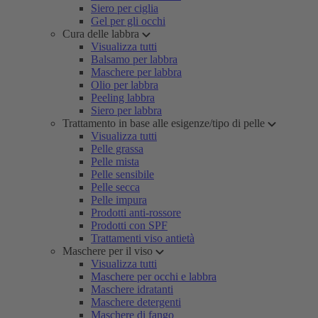
Siero per ciglia
Gel per gli occhi
Cura delle labbra
Visualizza tutti
Balsamo per labbra
Maschere per labbra
Olio per labbra
Peeling labbra
Siero per labbra
Trattamento in base alle esigenze/tipo di pelle
Visualizza tutti
Pelle grassa
Pelle mista
Pelle sensibile
Pelle secca
Pelle impura
Prodotti anti-rossore
Prodotti con SPF
Trattamenti viso antietà
Maschere per il viso
Visualizza tutti
Maschere per occhi e labbra
Maschere idratanti
Maschere detergenti
Maschere di fango