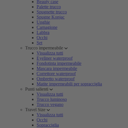
Beauty case
Palette trucco
Spugnette trucco
Spugne Konjac
Unghie
Carnagione
Labbra
Occhi
Set
Trucco impermeabile
Visualizza tutti
Eyeliner waterproof
Fondotinta impermeabile
Mascara impermeabile
Correttore waterproof
Ombretto waterproof
Matite impermeabili per sopracciglia
Punti salienti
Visualizza tutti
Trucco luminoso
Trucco vegano
Travel Size
Visualizza tutti
Occhi
Sopracciglia