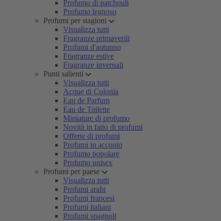
Profumo di patchouli
Profumo legnoso
Profumi per stagioni
Visualizza tutti
Fragranze primaverili
Profumi d'autunno
Fragranze estive
Fragranze invernali
Punti salienti
Visualizza tutti
Acque di Colonia
Eau de Parfum
Eau de Toilette
Miniature di profumo
Novità in fatto di profumi
Offerte di profumi
Profumi in acconto
Profumo popolare
Profumo unisex
Profumi per paese
Visualizza tutti
Profumi arabi
Profumi francesi
Profumi italiani
Profumi spagnoli