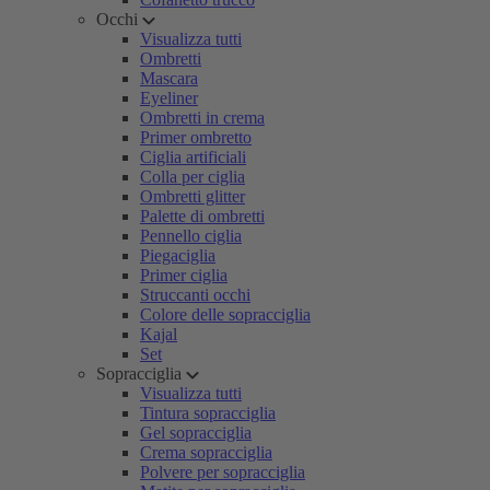
Occhi
Visualizza tutti
Ombretti
Mascara
Eyeliner
Ombretti in crema
Primer ombretto
Ciglia artificiali
Colla per ciglia
Ombretti glitter
Palette di ombretti
Pennello ciglia
Piegaciglia
Primer ciglia
Struccanti occhi
Colore delle sopracciglia
Kajal
Set
Sopracciglia
Visualizza tutti
Tintura sopracciglia
Gel sopracciglia
Crema sopracciglia
Polvere per sopracciglia