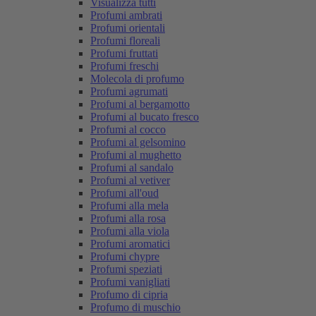
Visualizza tutti
Profumi ambrati
Profumi orientali
Profumi floreali
Profumi fruttati
Profumi freschi
Molecola di profumo
Profumi agrumati
Profumi al bergamotto
Profumi al bucato fresco
Profumi al cocco
Profumi al gelsomino
Profumi al mughetto
Profumi al sandalo
Profumi al vetiver
Profumi all'oud
Profumi alla mela
Profumi alla rosa
Profumi alla viola
Profumi aromatici
Profumi chypre
Profumi speziati
Profumi vanigliati
Profumo di cipria
Profumo di muschio