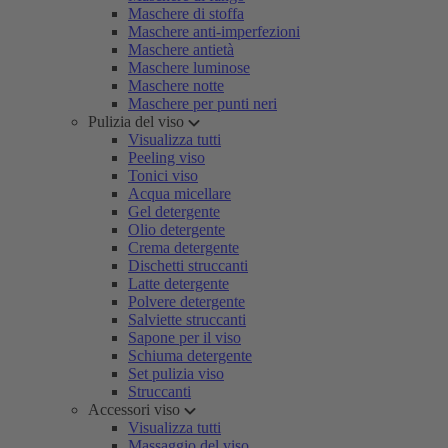
Maschere di stoffa
Maschere anti-imperfezioni
Maschere antietà
Maschere luminose
Maschere notte
Maschere per punti neri
Pulizia del viso
Visualizza tutti
Peeling viso
Tonici viso
Acqua micellare
Gel detergente
Olio detergente
Crema detergente
Dischetti struccanti
Latte detergente
Polvere detergente
Salviette struccanti
Sapone per il viso
Schiuma detergente
Set pulizia viso
Struccanti
Accessori viso
Visualizza tutti
Massaggio del viso