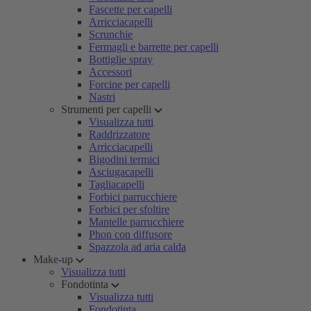
Fascette per capelli
Arricciacapelli
Scrunchie
Fermagli e barrette per capelli
Bottiglie spray
Accessori
Forcine per capelli
Nastri
Strumenti per capelli
Visualizza tutti
Raddrizzatore
Arricciacapelli
Bigodini termici
Asciugacapelli
Tagliacapelli
Forbici parrucchiere
Forbici per sfoltire
Mantelle parrucchiere
Phon con diffusore
Spazzola ad aria calda
Make-up
Visualizza tutti
Fondotinta
Visualizza tutti
Fondotinta