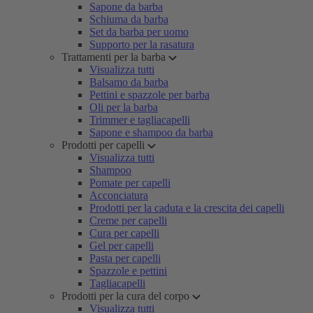
Sapone da barba
Schiuma da barba
Set da barba per uomo
Supporto per la rasatura
Trattamenti per la barba
Visualizza tutti
Balsamo da barba
Pettini e spazzole per barba
Oli per la barba
Trimmer e tagliacapelli
Sapone e shampoo da barba
Prodotti per capelli
Visualizza tutti
Shampoo
Pomate per capelli
Acconciatura
Prodotti per la caduta e la crescita dei capelli
Creme per capelli
Cura per capelli
Gel per capelli
Pasta per capelli
Spazzole e pettini
Tagliacapelli
Prodotti per la cura del corpo
Visualizza tutti