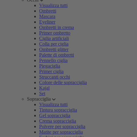
Visualizza tutti
Ombretti
Mascara
Eyeliner
Ombretti in crema
Primer ombretto
Ciglia artificiali
Colla per ciglia
Ombretti glitter
Palette di ombretti
Pennello ciglia
Piegaciglia
Primer ciglia
Struccanti occhi
Colore delle sopracciglia
Kajal
Set
Sopracciglia
Visualizza tutti
Tintura sopracciglia
Gel sopracciglia
Crema sopracciglia
Polvere per sopracciglia
Matite per sopracciglia