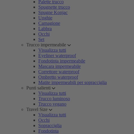
Palette trucco
Spugnette trucco
Spugne Konjac
Unghie
Carnagione
Labbra
Occhi
Set
Trucco impermeabile
Visualizza tutti
Eyeliner waterproof
Fondotinta impermeabile
Mascara impermeabile
Correttore waterproof
Ombretto waterproof
Matite impermeabili per sopracciglia
Punti salienti
Visualizza tutti
Trucco luminoso
Trucco vegano
Travel Size
Visualizza tutti
Occhi
Sopracciglia
Fondotinta