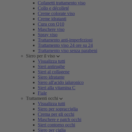
Cofanetti trattamento viso
Collo e décolleté
Creme colorate viso
Creme idratanti
Cura con Q10
Maschere viso
Spray viso
Trattamento anti-imperfezioni
Trattamento viso 24 ore su 24
Trattamento viso senza parabeni
Siero per il viso
Visualizza tutti
Sieri antirughe
Sieri al collagene
Siero idratante
Siero all'acido ialuronico
Sieri alla vitamina C
Fiale
Trattamenti occhi
Visualizza tutti
Siero per sopracciglia
Crema per gli occhi
Maschere e patch occhi
Sieri contorno occhi
Siero per ciglia