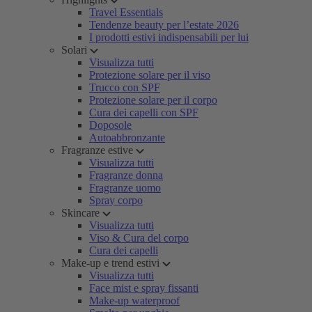
Travel Essentials
Tendenze beauty per l’estate 2026
I prodotti estivi indispensabili per lui
Solari
Visualizza tutti
Protezione solare per il viso
Trucco con SPF
Protezione solare per il corpo
Cura dei capelli con SPF
Doposole
Autoabbronzante
Fragranze estive
Visualizza tutti
Fragranze donna
Fragranze uomo
Spray corpo
Skincare
Visualizza tutti
Viso & Cura del corpo
Cura dei capelli
Make-up e trend estivi
Visualizza tutti
Face mist e spray fissanti
Make-up waterproof