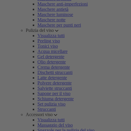
Maschere anti-imperfezioni
Maschere antietà
Maschere luminose
Maschere notte
Maschere per punti neri
Pulizia del viso
Visualizza tutti
Peeling viso
Tonici viso
Acqua micellare
Gel detergente
Olio detergente
Crema detergente
Dischetti struccanti
Latte detergente
Polvere detergente
Salviette struccanti
Sapone per il viso
Schiuma detergente
Set pulizia viso
Struccanti
Accessori viso
Visualizza tutti
Massaggio del viso
Spazzole per la pulizia del viso