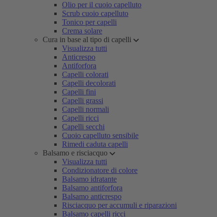
Olio per il cuoio capelluto
Scrub cuoio capelluto
Tonico per capelli
Crema solare
Cura in base al tipo di capelli
Visualizza tutti
Anticrespo
Antiforfora
Capelli colorati
Capelli decolorati
Capelli fini
Capelli grassi
Capelli normali
Capelli ricci
Capelli secchi
Cuoio capelluto sensibile
Rimedi caduta capelli
Balsamo e risciacquo
Visualizza tutti
Condizionatore di colore
Balsamo idratante
Balsamo antiforfora
Balsamo anticrespo
Risciacquo per accumuli e riparazioni
Balsamo capelli ricci