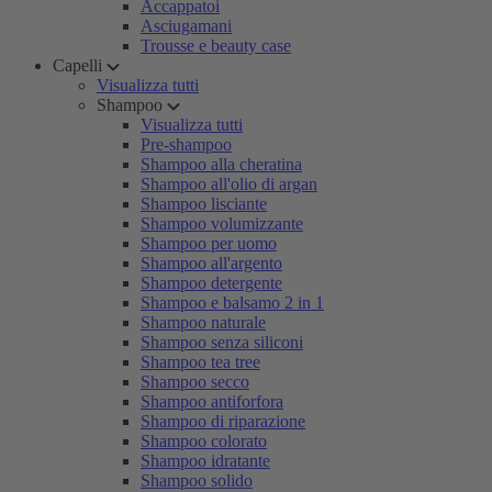
Accappatoi
Asciugamani
Trousse e beauty case
Capelli
Visualizza tutti
Shampoo
Visualizza tutti
Pre-shampoo
Shampoo alla cheratina
Shampoo all'olio di argan
Shampoo lisciante
Shampoo volumizzante
Shampoo per uomo
Shampoo all'argento
Shampoo detergente
Shampoo e balsamo 2 in 1
Shampoo naturale
Shampoo senza siliconi
Shampoo tea tree
Shampoo secco
Shampoo antiforfora
Shampoo di riparazione
Shampoo colorato
Shampoo idratante
Shampoo solido