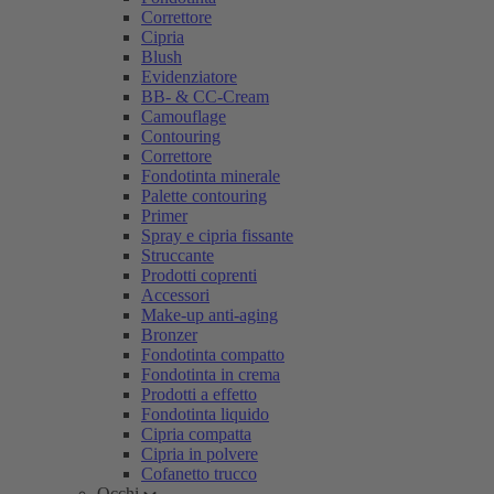
Correttore
Cipria
Blush
Evidenziatore
BB- & CC-Cream
Camouflage
Contouring
Correttore
Fondotinta minerale
Palette contouring
Primer
Spray e cipria fissante
Struccante
Prodotti coprenti
Accessori
Make-up anti-aging
Bronzer
Fondotinta compatto
Fondotinta in crema
Prodotti a effetto
Fondotinta liquido
Cipria compatta
Cipria in polvere
Cofanetto trucco
Occhi