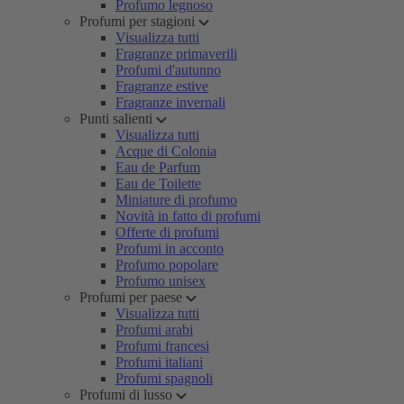
Profumo legnoso
Profumi per stagioni
Visualizza tutti
Fragranze primaverili
Profumi d'autunno
Fragranze estive
Fragranze invernali
Punti salienti
Visualizza tutti
Acque di Colonia
Eau de Parfum
Eau de Toilette
Miniature di profumo
Novità in fatto di profumi
Offerte di profumi
Profumi in acconto
Profumo popolare
Profumo unisex
Profumi per paese
Visualizza tutti
Profumi arabi
Profumi francesi
Profumi italiani
Profumi spagnoli
Profumi di lusso