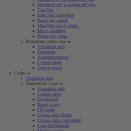
Strumenti per la pulizia del viso
Gua Sha
Specchio cosmetico
Fasce per capelli
Maschere per il sonno
Micro needling
Pettini per ciglia
Protezione solare viso
Visualizza tutti
Doposole
Autoabbronzanti
Crema solare
Trucco solare
Corpo
Visualizza tutti
Trattamenti corpo
Visualizza tutti
Crema corpo
Deodoranti
Burro corpo
Oli corpo
Creme anticellulite
Crema collo e décolleté
Cura dell'intimità
Mousse corpo