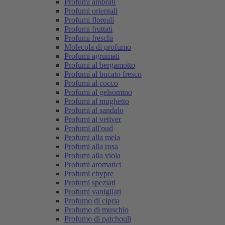
Profumi ambrati
Profumi orientali
Profumi floreali
Profumi fruttati
Profumi freschi
Molecola di profumo
Profumi agrumati
Profumi al bergamotto
Profumi al bucato fresco
Profumi al cocco
Profumi al gelsomino
Profumi al mughetto
Profumi al sandalo
Profumi al vetiver
Profumi all'oud
Profumi alla mela
Profumi alla rosa
Profumi alla viola
Profumi aromatici
Profumi chypre
Profumi speziati
Profumi vanigliati
Profumo di cipria
Profumo di muschio
Profumo di patchouli