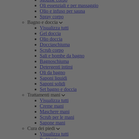
Oli essenziali e per massaggio
Olio e infuso per sauna
Spray corpo
Bagno e doccia
Visualizza tutti
Gel doccia
Olio doccia
Docciaschiuma
Scrub corpo
Sali e bombe da bagno
Bagnoschiuma
Detergenti intimi
Oli da bagno
Saponi liquidi
Saponi solidi
Set bagno e doccia
Trattamenti mani
Visualizza tutti
Creme mani
Maschere mani
Scrub per le mani
Sapone mani
Cura dei piedi
Visualizza tutti