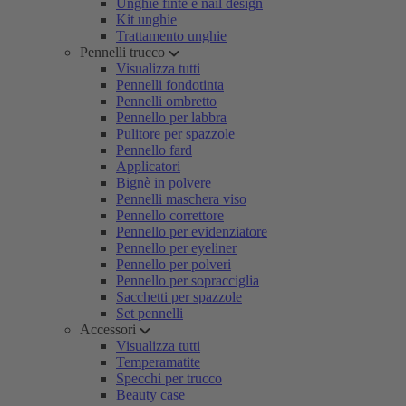
Unghie finte e nail design
Kit unghie
Trattamento unghie
Pennelli trucco
Visualizza tutti
Pennelli fondotinta
Pennelli ombretto
Pennello per labbra
Pulitore per spazzole
Pennello fard
Applicatori
Bignè in polvere
Pennelli maschera viso
Pennello correttore
Pennello per evidenziatore
Pennello per eyeliner
Pennello per polveri
Pennello per sopracciglia
Sacchetti per spazzole
Set pennelli
Accessori
Visualizza tutti
Temperamatite
Specchi per trucco
Beauty case