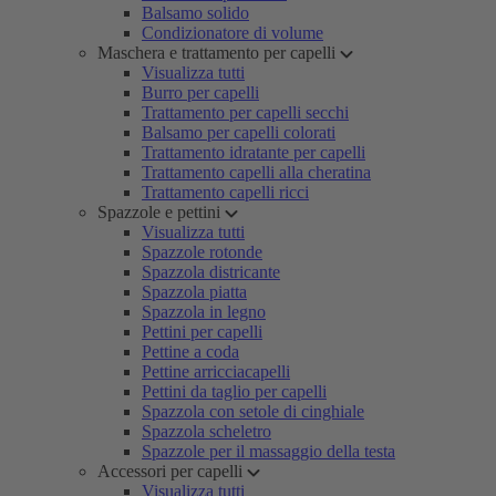
Balsamo solido
Condizionatore di volume
Maschera e trattamento per capelli
Visualizza tutti
Burro per capelli
Trattamento per capelli secchi
Balsamo per capelli colorati
Trattamento idratante per capelli
Trattamento capelli alla cheratina
Trattamento capelli ricci
Spazzole e pettini
Visualizza tutti
Spazzole rotonde
Spazzola districante
Spazzola piatta
Spazzola in legno
Pettini per capelli
Pettine a coda
Pettine arricciacapelli
Pettini da taglio per capelli
Spazzola con setole di cinghiale
Spazzola scheletro
Spazzole per il massaggio della testa
Accessori per capelli
Visualizza tutti