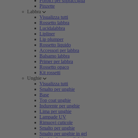
Forbici per sopracciglia
Pinzette
Labbra
Visualizza tutti
Rossetto labbra
Lucidalabbra
Lipliner
Lip plumper
Rossetto liquido
Accessori per labbra
Balsamo labbra
Primer per labbra
Rossetto opaco
Kit rossetti
Unghie
Visualizza tutti
Smalto per unghie
Base
Top coat unghie
Indurente per unghie
Lima per unghie
Lampade UV
Rimuovi cuticole
Smalto per unghie
Smalto per unghie in gel