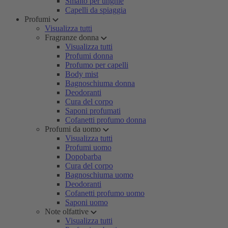
Smalto per unghie
Capelli da spiaggia
Profumi
Visualizza tutti
Fragranze donna
Visualizza tutti
Profumi donna
Profumo per capelli
Body mist
Bagnoschiuma donna
Deodoranti
Cura del corpo
Saponi profumati
Cofanetti profumo donna
Profumi da uomo
Visualizza tutti
Profumi uomo
Dopobarba
Cura del corpo
Bagnoschiuma uomo
Deodoranti
Cofanetti profumo uomo
Saponi uomo
Note olfattive
Visualizza tutti