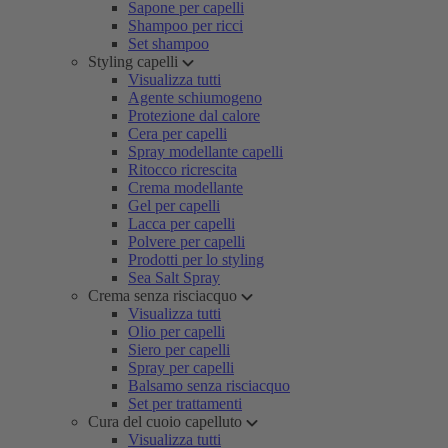
Sapone per capelli
Shampoo per ricci
Set shampoo
Styling capelli
Visualizza tutti
Agente schiumogeno
Protezione dal calore
Cera per capelli
Spray modellante capelli
Ritocco ricrescita
Crema modellante
Gel per capelli
Lacca per capelli
Polvere per capelli
Prodotti per lo styling
Sea Salt Spray
Crema senza risciacquo
Visualizza tutti
Olio per capelli
Siero per capelli
Spray per capelli
Balsamo senza risciacquo
Set per trattamenti
Cura del cuoio capelluto
Visualizza tutti