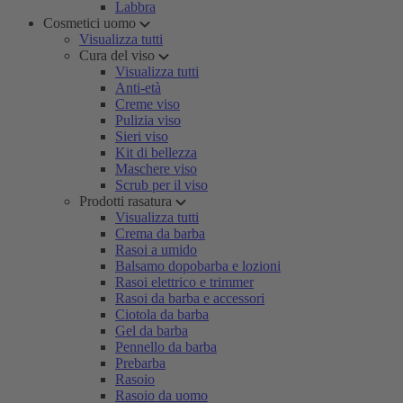
Labbra
Cosmetici uomo
Visualizza tutti
Cura del viso
Visualizza tutti
Anti-età
Creme viso
Pulizia viso
Sieri viso
Kit di bellezza
Maschere viso
Scrub per il viso
Prodotti rasatura
Visualizza tutti
Crema da barba
Rasoi a umido
Balsamo dopobarba e lozioni
Rasoi elettrico e trimmer
Rasoi da barba e accessori
Ciotola da barba
Gel da barba
Pennello da barba
Prebarba
Rasoio
Rasoio da uomo