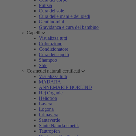
Pulizia
Cura del sole
Cura delle mani e dei piedi
Gentiluomini
Gravidanza e cura del bambino
Capelli
Visualizza tutti
Colorazione
Condizionatore
Cura dei capelli
Shampoo
Stile
Cosmetici naturali certificati
Visualizza tutti
MÁDARA
ANNEMARIE BÖRLIND
Hej Organic
Heliotrop
Lavera
Logona
Primavera
Santaverde
Sante Naturkosmetik
Tautropfen