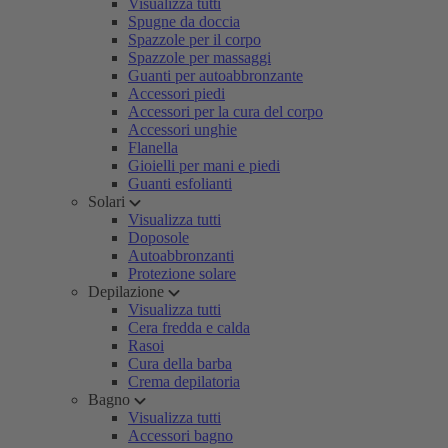
Visualizza tutti
Spugne da doccia
Spazzole per il corpo
Spazzole per massaggi
Guanti per autoabbronzante
Accessori piedi
Accessori per la cura del corpo
Accessori unghie
Flanella
Gioielli per mani e piedi
Guanti esfolianti
Solari
Visualizza tutti
Doposole
Autoabbronzanti
Protezione solare
Depilazione
Visualizza tutti
Cera fredda e calda
Rasoi
Cura della barba
Crema depilatoria
Bagno
Visualizza tutti
Accessori bagno