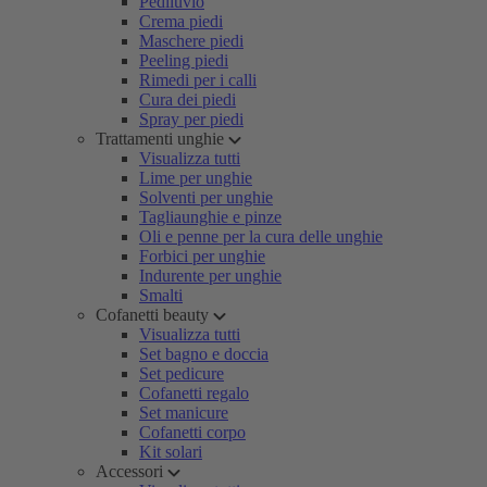
Pediluvio
Crema piedi
Maschere piedi
Peeling piedi
Rimedi per i calli
Cura dei piedi
Spray per piedi
Trattamenti unghie
Visualizza tutti
Lime per unghie
Solventi per unghie
Tagliaunghie e pinze
Oli e penne per la cura delle unghie
Forbici per unghie
Indurente per unghie
Smalti
Cofanetti beauty
Visualizza tutti
Set bagno e doccia
Set pedicure
Cofanetti regalo
Set manicure
Cofanetti corpo
Kit solari
Accessori