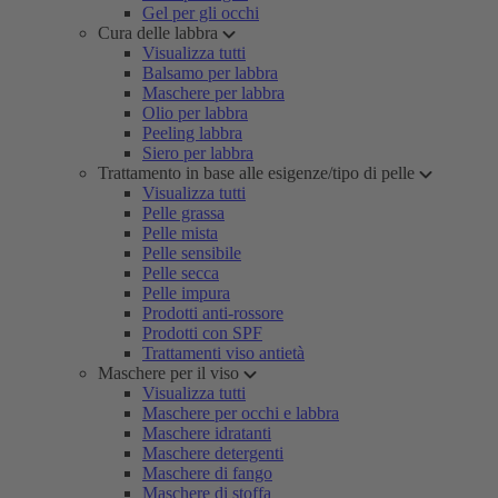
Gel per gli occhi
Cura delle labbra
Visualizza tutti
Balsamo per labbra
Maschere per labbra
Olio per labbra
Peeling labbra
Siero per labbra
Trattamento in base alle esigenze/tipo di pelle
Visualizza tutti
Pelle grassa
Pelle mista
Pelle sensibile
Pelle secca
Pelle impura
Prodotti anti-rossore
Prodotti con SPF
Trattamenti viso antietà
Maschere per il viso
Visualizza tutti
Maschere per occhi e labbra
Maschere idratanti
Maschere detergenti
Maschere di fango
Maschere di stoffa