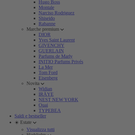
Hugo Boss
Montale
Narciso Rodriguez
Shiseido
Rabanne
Marche premium
DIOR
Yves Saint Laurent
GIVENCHY
GUERLAIN
Parfums de Marly
INITIO Parfums Privés
La Mer
Tom Ford
Eisenberg
Novita
Widian
IRÄYE
NEST NEW YORK
Ouai
TYPEBEA
Saldi e bestseller
☀️ Estate
Visualizza tutti
Highlights