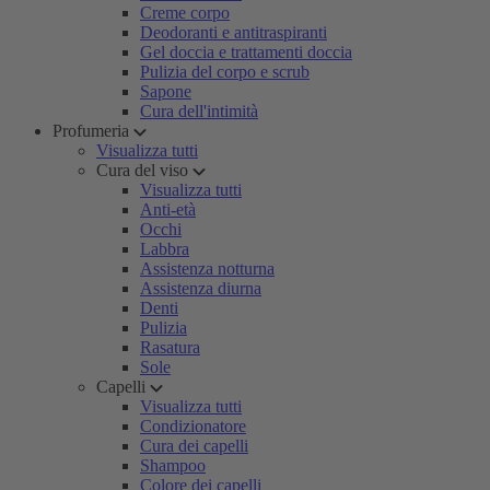
Creme corpo
Deodoranti e antitraspiranti
Gel doccia e trattamenti doccia
Pulizia del corpo e scrub
Sapone
Cura dell'intimità
Profumeria
Visualizza tutti
Cura del viso
Visualizza tutti
Anti-età
Occhi
Labbra
Assistenza notturna
Assistenza diurna
Denti
Pulizia
Rasatura
Sole
Capelli
Visualizza tutti
Condizionatore
Cura dei capelli
Shampoo
Colore dei capelli